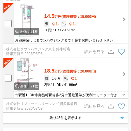
14.5
万円
(管理費等：15,000円)
敷
なし
礼
なし
10階
1R
29.51m²
画像：21枚
お部屋探しはタウンハウジングまで！是非お問い合わせ下さい！
株式会社タウンハウジング東京 錦糸町店
詳細を見る
情報更新日
2026/08/08
18.5
万円
(管理費等：20,000円)
敷
1ヶ月
礼
なし
2階
1LDK
41.99m²
画像：21枚
☆駅近1LDK仲御徒町駅徒歩2分☆通勤通学が便利☆モニター付きイ
ンターホン・オートロックで設備充実☆
株式会社リブマックスリーシング 博多駅前店
詳細を見る
情報更新日
2026/08/09
残り45件を表示する