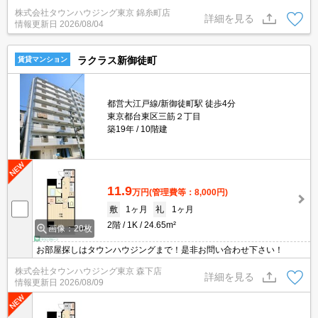
株式会社タウンハウジング東京 錦糸町店
詳細を見る
情報更新日
2026/08/04
ラクラス新御徒町
賃貸マンション
都営大江戸線/新御徒町駅 徒歩4分
東京都台東区三筋２丁目
築19年
10階建
11.9
万円
(管理費等：8,000円)
敷
1ヶ月
礼
1ヶ月
2階
1K
24.65m²
画像：20枚
お部屋探しはタウンハウジングまで！是非お問い合わせ下さい！
株式会社タウンハウジング東京 森下店
詳細を見る
情報更新日
2026/08/09