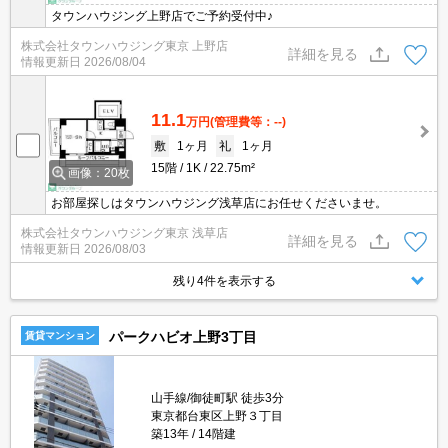
タウンハウジング上野店でご予約受付中♪
株式会社タウンハウジング東京 上野店
詳細を見る
情報更新日
2026/08/04
11.1
万円
(管理費等：--)
敷
1ヶ月
礼
1ヶ月
15階
1K
22.75m²
画像：20枚
お部屋探しはタウンハウジング浅草店にお任せくださいませ。
株式会社タウンハウジング東京 浅草店
詳細を見る
情報更新日
2026/08/03
残り4件を表示する
パークハビオ上野3丁目
賃貸マンション
山手線/御徒町駅 徒歩3分
東京都台東区上野３丁目
築13年
14階建