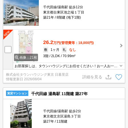
千代田線/湯島駅 徒歩12分
東京都台東区池之端１丁目
築21年
8階建 (地下1階)
26.2
万円
(管理費等：18,000円)
敷
1ヶ月
礼
なし
3階
2LDK
70.99m²
画像：21枚
お部屋探しは、タウンハウジングにお任せください！お一人お一人
様に合ったお部屋をお探し致します。分からないことは何でもご相
株式会社タウンハウジング東京 日暮里店
談くださいませ。
詳細を見る
情報更新日
2026/08/04
千代田線 湯島駅 11階建 築27年
賃貸マンション
千代田線/湯島駅 徒歩2分
東京都文京区湯島３丁目
築27年
11階建