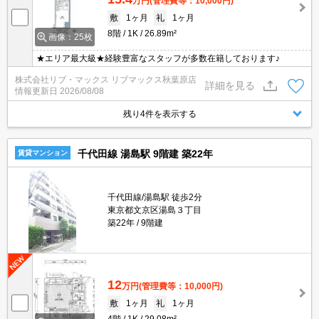
万円
(管理費等：10,000円)
敷
1ヶ月
礼
1ヶ月
8階
1K
26.89m²
画像：25枚
★エリア最大級★経験豊富なスタッフが多数在籍しております♪
株式会社リブ・マックス リブマックス秋葉原店
詳細を見る
情報更新日
2026/08/08
残り4件を表示する
千代田線 湯島駅 9階建 築22年
賃貸マンション
千代田線/湯島駅 徒歩2分
東京都文京区湯島３丁目
築22年
9階建
12
万円
(管理費等：10,000円)
敷
1ヶ月
礼
1ヶ月
4階
1K
29.08m²