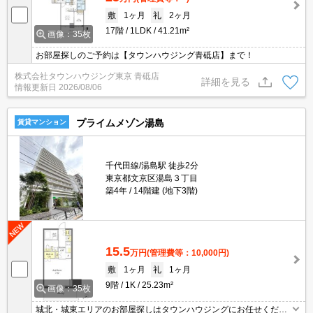
敷
1ヶ月
礼
2ヶ月
17階
1LDK
41.21m²
画像：35枚
お部屋探しのご予約は【タウンハウジング青砥店】まで！
株式会社タウンハウジング東京 青砥店
詳細を見る
情報更新日
2026/08/06
プライムメゾン湯島
賃貸マンション
千代田線/湯島駅 徒歩2分
東京都文京区湯島３丁目
築4年
14階建 (地下3階)
15.5
万円
(管理費等：10,000円)
敷
1ヶ月
礼
1ヶ月
9階
1K
25.23m²
画像：35枚
城北・城東エリアのお部屋探しはタウンハウジングにお任せくださ