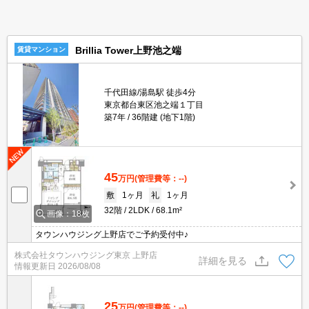
Brillia Tower上野池之端
賃貸マンション
千代田線/湯島駅 徒歩4分
東京都台東区池之端１丁目
築7年
36階建 (地下1階)
45
万円
(管理費等：--)
敷
1ヶ月
礼
1ヶ月
32階
2LDK
68.1m²
画像：18枚
タウンハウジング上野店でご予約受付中♪
株式会社タウンハウジング東京 上野店
詳細を見る
情報更新日
2026/08/08
25
万円
(管理費等：--)