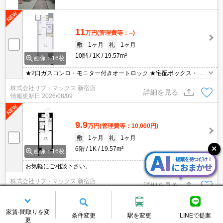
11
万円
(管理費等：--)
敷
1ヶ月
礼
1ヶ月
10階
1K
19.57m²
画像：16枚
★2口ガスコンロ・モニター付きオートロック ★宅配ボックス・浴
室乾燥機・温水洗浄便座 ★初期費用クレジットカード決済可能で
株式会社リブ・マックス 新宿店
す！お気軽にお問合せ下さい。
詳細を見る
情報更新日
2026/08/09
9.9
万円
(管理費等：10,000円)
敷
1ヶ月
礼
1ヶ月
6階
1K
19.57m²
画像：16枚
お気軽にご相談下さい。
株式会社リブ・マックス 新宿店
詳細を見る
情報更新日
2026/08/09
家賃·間取りを変
条件変更
駅を変更
LINEで提案
9.9
万円
(管理費等：10,000円)
更