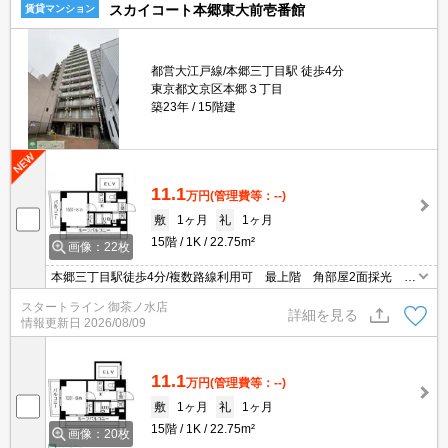
スカイコート本郷東大前壱番館
賃貸マンション
都営大江戸線/本郷三丁目駅 徒歩4分
東京都文京区本郷３丁目
築23年
15階建
11.1
万円
(管理費等：--)
敷
1ヶ月
礼
1ヶ月
15階
1K
22.75m²
画像：22枚
本郷三丁目駅徒歩4分/複数路線利用可 最上階 角部屋2面採光 オ
ートロック 宅配ボックス 照明付き
スタートライン 御茶ノ水店
詳細を見る
情報更新日
2026/08/09
11.1
万円
(管理費等：--)
敷
1ヶ月
礼
1ヶ月
15階
1K
22.75m²
画像：20枚