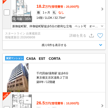
18.2
万円
(管理費等：20,000円)
敷
1ヶ月
礼
なし
14階
1LDK
32.75m²
画像：35枚
新御徒町駅、仲御徒町駅徒歩5分の便利な立地 ペット可 オート
ロック 宅配ボックス有
スタートライン 台東蔵前店
詳細を見る
情報更新日
2026/08/08
残り6件を表示する
CASA EST CORTA
賃貸マンション
千代田線/湯島駅 徒歩6分
東京都文京区湯島２丁目
築8年
12階建
26.5
万円
(管理費等：10,000円)