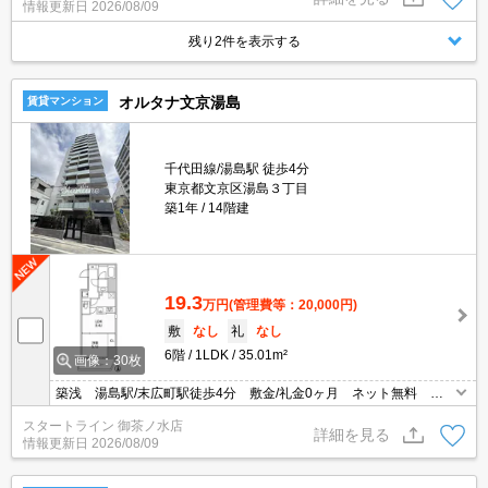
情報更新日
2026/08/09
残り2件を表示する
オルタナ文京湯島
賃貸マンション
千代田線/湯島駅 徒歩4分
東京都文京区湯島３丁目
築1年
14階建
19.3
万円
(管理費等：20,000円)
敷
なし
礼
なし
6階
1LDK
35.01m²
画像：30枚
築浅 湯島駅/末広町駅徒歩4分 敷金/礼金0ヶ月 ネット無料 ペ
ット可 宅配BOX 浴室乾燥機 南向
スタートライン 御茶ノ水店
詳細を見る
情報更新日
2026/08/09