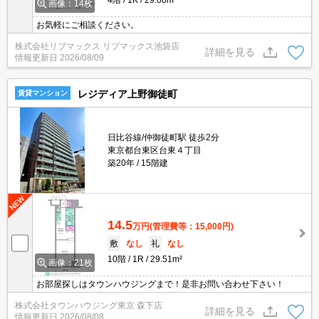
画像：14枚
お気軽にご相談ください。
株式会社リブマックス リブマックス池袋店
詳細を見る
情報更新日
2026/08/09
レジディア上野御徒町
賃貸マンション
日比谷線/仲御徒町駅 徒歩2分
東京都台東区台東４丁目
築20年
15階建
14.5
万円
(管理費等：15,000円)
敷
なし
礼
なし
10階
1R
29.51m²
画像：21枚
お部屋探しはタウンハウジングまで！是非お問い合わせ下さい！
株式会社タウンハウジング東京 森下店
詳細を見る
情報更新日
2026/08/08