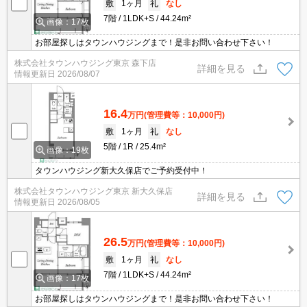
敷
1ヶ月
礼
なし
7階
1LDK+S
44.24m²
画像：17枚
お部屋探しはタウンハウジングまで！是非お問い合わせ下さい！
株式会社タウンハウジング東京 森下店
詳細を見る
情報更新日
2026/08/07
16.4
万円
(管理費等：10,000円)
敷
1ヶ月
礼
なし
5階
1R
25.4m²
画像：19枚
タウンハウジング新大久保店でご予約受付中！
株式会社タウンハウジング東京 新大久保店
詳細を見る
情報更新日
2026/08/05
26.5
万円
(管理費等：10,000円)
敷
1ヶ月
礼
なし
7階
1LDK+S
44.24m²
画像：17枚
お部屋探しはタウンハウジングまで！是非お問い合わせ下さい！