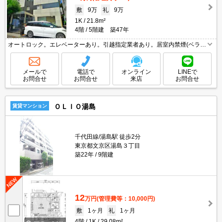
敷
9万
礼
9万
1K
21.8m²
4階
5階建 築47年
オートロック。エレベーターあり。引越指定業者あり。居室内禁煙(ベラン
ダ含)※電子タバコも不可。1年未満の解約時、違約金1ヶ月分発生。保証
委託料（賃料総額に対し、初回額50％、月額2％）。
メールで
電話で
オンライン
LINEで
お問合せ
お問合せ
来店
お問合せ
ＯＬＩＯ湯島
賃貸マンション
千代田線/湯島駅 徒歩2分
東京都文京区湯島３丁目
築22年
9階建
12
万円
(管理費等：10,000円)
敷
1ヶ月
礼
1ヶ月
4階
1K
29.08m²