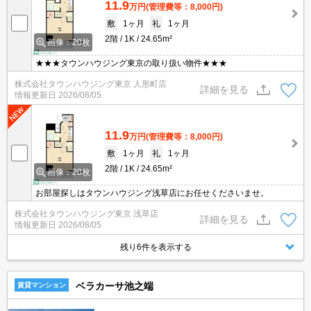
11.9
万円
(管理費等：8,000円)
敷
1ヶ月
礼
1ヶ月
2階
1K
24.65m²
画像：20枚
★★★タウンハウジング東京の取り扱い物件★★★
株式会社タウンハウジング東京 人形町店
詳細を見る
情報更新日
2026/08/05
11.9
万円
(管理費等：8,000円)
敷
1ヶ月
礼
1ヶ月
2階
1K
24.65m²
画像：20枚
お部屋探しはタウンハウジング浅草店にお任せくださいませ。
株式会社タウンハウジング東京 浅草店
詳細を見る
情報更新日
2026/08/05
残り6件を表示する
ベラカーサ池之端
賃貸マンション