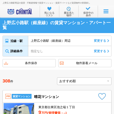
上野広小路駅周辺の賃貸・不動産情報で賃貸マンション・賃貸アパートなど賃貸物件の部屋探し
お部屋を探す
気になる
最近見た
保存中の
リスト
物件
条件
沿線・駅から
上野広小路駅（銀座線）の賃貸マンション・アパート一
住所から
覧
家賃相場から
上野広小路駅（銀座線）周辺
変更する
沿線・駅
通勤通学時間から
詳細条件
指定なし
変更する
物件特集から
不動産会社から
条件保存
物件新着メール
TOP
308
件
晴花マンション
PR
賃貸マンション
東京都台東区池之端１丁目
9
万円
(管理費等：--)