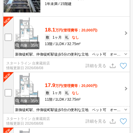
1年未満
15階建
18.1
万円
(管理費等：20,000円)
敷
1ヶ月
礼
なし
13階
1LDK
32.75m²
画像：35枚
新御徒町駅、仲御徒町駅徒歩5分の便利な立地 ペット可 オート
ロック 宅配ボックス有
スタートライン 台東蔵前店
詳細を見る
情報更新日
2026/08/08
17.9
万円
(管理費等：20,000円)
敷
1ヶ月
礼
なし
11階
1LDK
32.75m²
画像：35枚
新御徒町駅、仲御徒町駅徒歩5分の便利な立地 ペット可 オート
ロック 宅配ボックス有
スタートライン 台東蔵前店
詳細を見る
情報更新日
2026/08/08