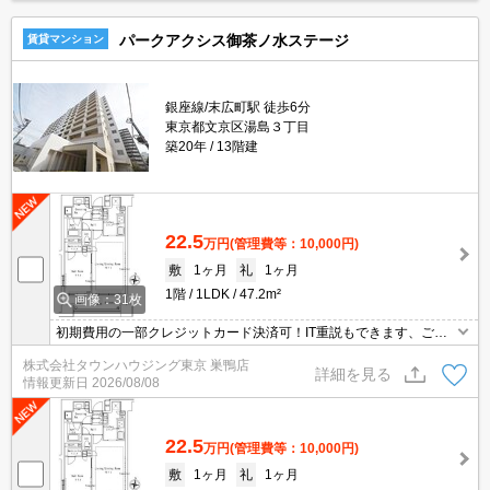
パークアクシス御茶ノ水ステージ
賃貸マンション
銀座線/末広町駅 徒歩6分
東京都文京区湯島３丁目
築20年
13階建
22.5
万円
(管理費等：10,000円)
敷
1ヶ月
礼
1ヶ月
1階
1LDK
47.2m²
画像：31枚
初期費用の一部クレジットカード決済可！IT重説もできます、ご相
談ください。オンライン内見相談可能！お電話ください。
株式会社タウンハウジング東京 巣鴨店
詳細を見る
情報更新日
2026/08/08
22.5
万円
(管理費等：10,000円)
敷
1ヶ月
礼
1ヶ月