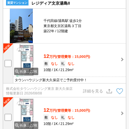
レジディア文京湯島II
賃貸マンション
千代田線/湯島駅 徒歩1分
東京都文京区湯島３丁目
築22年
12階建
12
万円
(管理費等：15,000円)
敷
なし
礼
なし
10階
1K
21.29m²
画像：22枚
タウンハウジング新大久保店でご予約受付中！
株式会社タウンハウジング東京 新大久保店
詳細を見る
情報更新日
2026/08/08
12
万円
(管理費等：15,000円)
敷
なし
礼
なし
10階
1K
21.29m²
画像：22枚