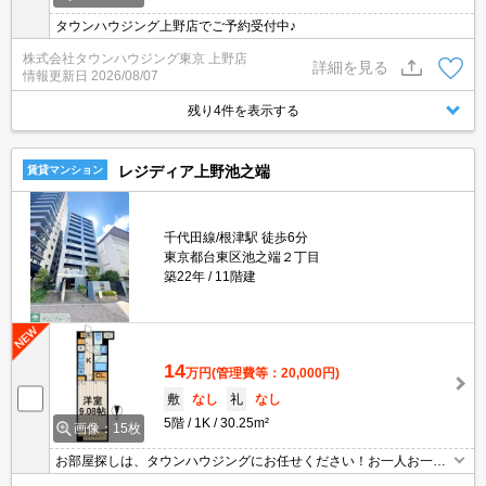
タウンハウジング上野店でご予約受付中♪
株式会社タウンハウジング東京 上野店
詳細を見る
情報更新日
2026/08/07
残り4件を表示する
レジディア上野池之端
賃貸マンション
千代田線/根津駅 徒歩6分
東京都台東区池之端２丁目
築22年
11階建
14
万円
(管理費等：20,000円)
敷
なし
礼
なし
5階
1K
30.25m²
画像：15枚
お部屋探しは、タウンハウジングにお任せください！お一人お一人
様に合ったお部屋をお探し致します。分からないことは何でもご相