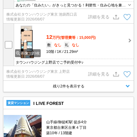
あなたの「住みたい」がきっと見つかる！利便性・住み心地を兼ね
揃えた賃貸物件！お気軽にご相談ください。お部屋探しはタウンハ
株式会社タウンハウジング東京 池袋西口店
ウジングへお任せください！
詳細を見る
情報更新日
2026/08/07
12
万円
(管理費等：15,000円)
敷
なし
礼
なし
10階
1K
21.29m²
画像：23枚
タウンハウジング上野店でご予約受付中♪
株式会社タウンハウジング東京 上野店
詳細を見る
情報更新日
2026/08/07
残り2件を表示する
I LIVE FOREST
賃貸マンション
山手線/御徒町駅 徒歩4分
東京都台東区台東４丁目
築10年
13階建