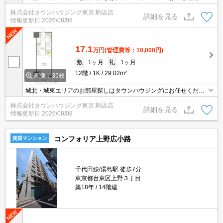
い。エリアを詳しいスタッフがご対応させて頂きます。
株式会社タウンハウジング東京 駒込店
詳細を見る
情報更新日
2026/08/08
17.1
万円
(管理費等：10,000円)
敷
1ヶ月
礼
1ヶ月
12階
1K
29.02m²
画像：35枚
城北・城東エリアのお部屋探しはタウンハウジングにお任せくださ
い。エリアを詳しいスタッフがご対応させて頂きます。
株式会社タウンハウジング東京 駒込店
詳細を見る
情報更新日
2026/08/08
コンフォリア上野広小路
賃貸マンション
千代田線/湯島駅 徒歩7分
東京都台東区上野３丁目
築18年
14階建