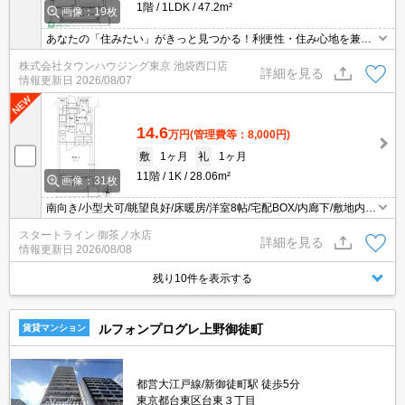
1階
1LDK
47.2m²
画像：19枚
あなたの「住みたい」がきっと見つかる！利便性・住み心地を兼ね
揃えた賃貸物件！お気軽にご相談ください。お部屋探しはタウンハ
株式会社タウンハウジング東京 池袋西口店
ウジングへお任せください！
詳細を見る
情報更新日
2026/08/07
14.6
万円
(管理費等：8,000円)
敷
1ヶ月
礼
1ヶ月
11階
1K
28.06m²
画像：31枚
南向き/小型犬可/眺望良好/床暖房/洋室8帖/宅配BOX/内廊下/敷地内ゴ
ミ置き/御茶ノ水駅徒歩8分
スタートライン 御茶ノ水店
詳細を見る
情報更新日
2026/08/08
残り10件を表示する
ルフォンプログレ上野御徒町
賃貸マンション
都営大江戸線/新御徒町駅 徒歩5分
東京都台東区台東３丁目