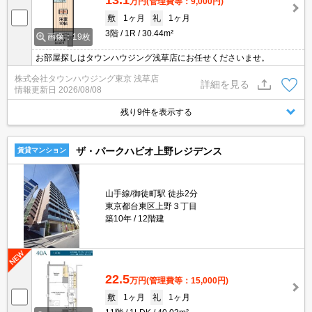
万円
(管理費等：9,000円)
敷
1ヶ月
礼
1ヶ月
3階
1R
30.44m²
画像：19枚
お部屋探しはタウンハウジング浅草店にお任せくださいませ。
株式会社タウンハウジング東京 浅草店
詳細を見る
情報更新日
2026/08/08
残り9件を表示する
ザ・パークハビオ上野レジデンス
賃貸マンション
山手線/御徒町駅 徒歩2分
東京都台東区上野３丁目
築10年
12階建
22.5
万円
(管理費等：15,000円)
敷
1ヶ月
礼
1ヶ月