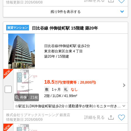
情報更新日
2026/08/08
残り9件を表示する
日比谷線 仲御徒町駅 15階建 築20年
賃貸マンション
日比谷線/仲御徒町駅 徒歩2分
東京都台東区台東４丁目
築20年
15階建
18.5
万円
(管理費等：20,000円)
敷
1ヶ月
礼
なし
2階
1LDK
41.99m²
画像：21枚
☆駅近1LDK仲御徒町駅徒歩2分☆通勤通学が便利☆モニター付きイ
ンターホン・オートロックで設備充実☆
株式会社リブマックスリーシング 銀座店
詳細を見る
情報更新日
2026/08/09