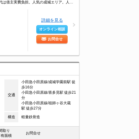
ペット飼育の場合、敷金1ヵ月分増。退去時に室内清掃費・エアコンクリーニング代は借主実費負担。人気の成城エリア。人気のオートロック付マンション。人気のファミリー向け物件。小型犬・猫計1匹まで飼育可。
詳細を見る
オンライン相談
お問合せ
小田急小田原線/成城学園前駅 徒
歩16分
小田急小田原線/喜多見駅 徒歩21
交通
分
小田急小田原線/祖師ヶ谷大蔵
駅 徒歩27分
構造
軽量鉄骨造
間取り
お問合せ
専有面積