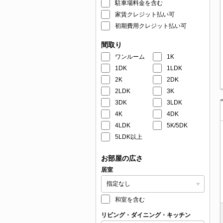
駐車場料金を含む
家賃クレジット払い可
初期費用クレジット払い可
間取り
ワンルーム
1K
1DK
1LDK
2K
2DK
2LDK
3K
3DK
3LDK
4K
4DK
4LDK
5K/5DK
5LDK以上
お部屋の広さ
居室
和室を含む
リビング・ダイニング・キッチン