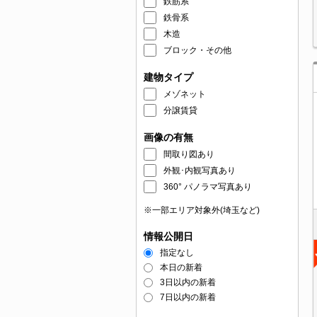
鉄筋系
鉄骨系
木造
ブロック・その他
建物タイプ
メゾネット
分譲賃貸
画像の有無
間取り図あり
外観･内観写真あり
360° パノラマ写真あり
※一部エリア対象外(埼玉など)
情報公開日
指定なし
本日の新着
3日以内の新着
7日以内の新着