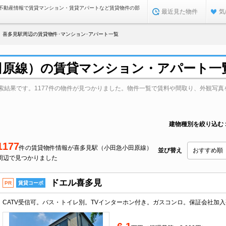
不動産情報で賃貸マンション・賃貸アパートなど賃貸物件の部
最近見た物件
気
喜多見駅周辺の賃貸物件･マンション･アパート一覧
田原線）の賃貸マンション・アパート一
索結果です。1177件の物件が見つかりました。物件一覧で賃料や間取り、外観写真
建物種別を絞り込む
1177
件の賃貸物件情報が喜多見駅（小田急小田原線）
並び替え
周辺で見つかりました
ドエル喜多見
PR
賃貸コーポ