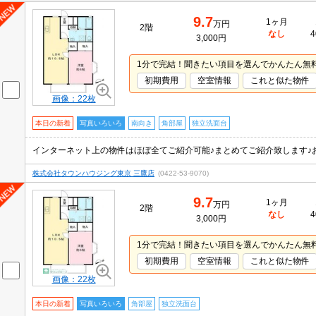
9.7
1ヶ月
万円
2階
なし
4
3,000円
1分で完結！聞きたい項目を選んでかんたん無
初期費用
空室情報
これと似た物件
画像：22枚
本日の新着
写真いろいろ
南向き
角部屋
独立洗面台
株式会社タウンハウジング東京 三鷹店
(0422-53-9070)
9.7
1ヶ月
万円
2階
なし
4
3,000円
1分で完結！聞きたい項目を選んでかんたん無
初期費用
空室情報
これと似た物件
画像：22枚
本日の新着
写真いろいろ
角部屋
独立洗面台