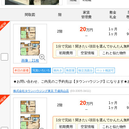
家賃
敷金
間取図
階
管理費
礼金
20
1ヶ月
万円
2階
1ヶ月
9
--
1分で完結！聞きたい項目を選んでかんたん無
初期費用
空室情報
これと似た物件
画像：21枚
本日の新着
写真いろいろ
南向き
角部屋
独立洗面台
ペット相談可
★お問い合わせ、ご内見のご予約先は【タウンハウジング】になります★
株式会社タウンハウジング東京 千歳烏山店
(03-3305-3411)
20
1ヶ月
万円
2階
1ヶ月
9
--
1分で完結！聞きたい項目を選んでかんたん無
初期費用
空室情報
これと似た物件