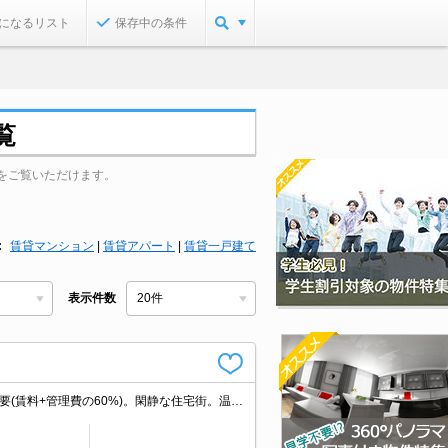
になるリスト
保存中の条件
覧
をご覧いただけます。
賃貸マンション
|
賃貸アパート
|
賃貸一戸建て
表示件数
CATV受信可。バス・トイレ別。TVインターホン付き。ガスコンロ。保証会社加入要(賃料+管理費の60%)。閑静な住宅街。温水洗浄便座付き。