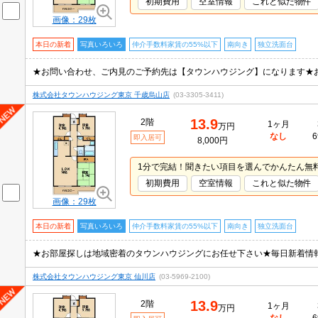
初期費用
空室情報
これと似た物件
画像：29枚
本日の新着
写真いろいろ
仲介手数料家賃の55%以下
南向き
独立洗面台
★お問い合わせ、ご内見のご予約先は【タウンハウジング】になります★
株式会社タウンハウジング東京 千歳烏山店
(03-3305-3411)
13.9
2階
1ヶ月
万円
なし
6
即入居可
8,000円
1分で完結！聞きたい項目を選んでかんたん無
初期費用
空室情報
これと似た物件
画像：29枚
本日の新着
写真いろいろ
仲介手数料家賃の55%以下
南向き
独立洗面台
★お部屋探しは地域密着のタウンハウジングにお任せ下さい★毎日新着情
株式会社タウンハウジング東京 仙川店
(03-5969-2100)
13.9
2階
1ヶ月
万円