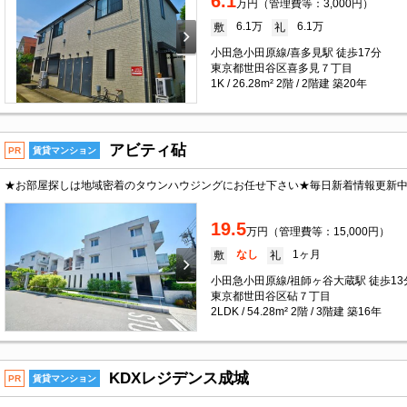
6.1
万円（管理費等：3,000円）
6.1万
6.1万
敷
礼
小田急小田原線/喜多見駅 徒歩17分
東京都世田谷区喜多見７丁目
1K / 26.28m² 2階 / 2階建 築20年
アビティ砧
PR
賃貸マンション
★お部屋探しは地域密着のタウンハウジングにお任せ下さい★毎日新着情報更新
19.5
万円（管理費等：15,000円）
なし
1ヶ月
敷
礼
小田急小田原線/祖師ヶ谷大蔵駅 徒歩13
東京都世田谷区砧７丁目
2LDK / 54.28m² 2階 / 3階建 築16年
KDXレジデンス成城
PR
賃貸マンション