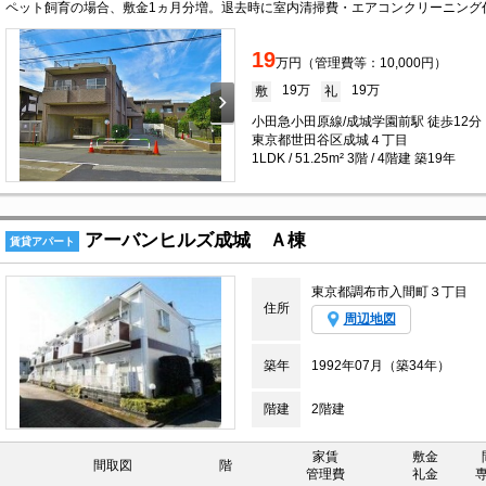
19
万円（管理費等：10,000円）
19万
19万
敷
礼
小田急小田原線/成城学園前駅 徒歩12分
東京都世田谷区成城４丁目
1LDK / 51.25m² 3階 / 4階建 築19年
アーバンヒルズ成城 Ａ棟
賃貸アパート
東京都調布市入間町３丁目
住所
周辺地図
築年
1992年07月（築34年）
階建
2階建
家賃
敷金
間取図
階
管理費
礼金