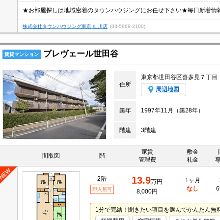
★お部屋探しは地域密着のタウンハウジングにお任せ下さい★毎日新着情
株式会社タウンハウジング東京 仙川店
(03-5969-2100)
プレヴェール世田谷
賃貸マンション
東京都世田谷区喜多見７丁目
住所
周辺地図
築年
1997年11月（築28年）
階建
3階建
家賃
敷金
間取図
階
管理費
礼金
13.9
2階
1ヶ月
万円
なし
6
即入居可
8,000円
1分で完結！聞きたい項目を選んでかんたん無