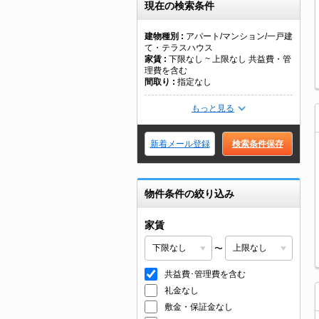
現在の検索条件
建物種別
アパート/マンション/一戸建
て・テラスハウス
家賃
下限なし ~ 上限なし 共益費・管
理費を含む
間取り
指定なし
もっと見る
新着メール登録
検索条件保存
物件条件の絞り込み
家賃
〜
共益費･管理費を含む
礼金なし
敷金・保証金なし