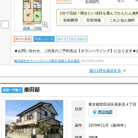
なし
6
即入居可
8,000円
1分で完結！聞きたい項目を選んでかんたん無
初期費用
空室情報
これと似た物件
画像：29枚
本日の新着
写真いろいろ
南向き
独立洗面台
★お問い合わせ、ご内見のご予約先は【タウンハウジング】になります★
株式会社タウンハウジング東京 祖師ヶ谷大蔵店
(03-5494-1600)
残り1件を表示する
柴田邸
賃貸一戸建て
東京都世田谷区喜多見４丁目
住所
周辺地図
築年
1979年11月（築46年）
階建
2階建