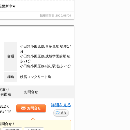
報更新中★
情報更新日
2026/08/09
小田急小田原線/喜多見駅 徒歩17
分
交通
小田急小田原線/成城学園前駅 徒
歩21分
小田急小田原線/狛江駅 徒歩25分
構造
鉄筋コンクリート造
間取り
お問合せ
専有面積
詳細を見る
3LDK
お問合せ
9.84m²
追加
料問合せ！