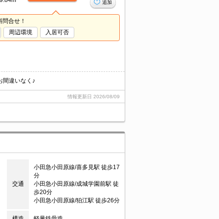
9.84m²
追加
料問合せ！
周辺環境
入居可否
お間違いなく♪
情報更新日
2026/08/09
小田急小田原線/喜多見駅 徒歩17
分
交通
小田急小田原線/成城学園前駅 徒
歩20分
小田急小田原線/狛江駅 徒歩26分
構造
軽量鉄骨造