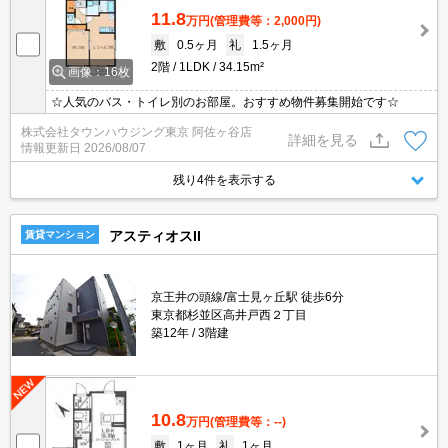
11.8
万円
(管理費等：2,000円)
敷
0.5ヶ月
礼
1.5ヶ月
2階
1LDK
34.15m²
画像：16枚
☆人気のバス・トイレ別のお部屋。おすすめ物件募集開始です☆
株式会社タウンハウジング東京 阿佐ヶ谷店
詳細を見る
情報更新日
2026/08/07
残り4件を表示する
アスティオスII
賃貸マンション
京王井の頭線/富士見ヶ丘駅 徒歩6分
東京都杉並区高井戸西２丁目
築12年
3階建
10.8
万円
(管理費等：--)
敷
1ヶ月
礼
1ヶ月