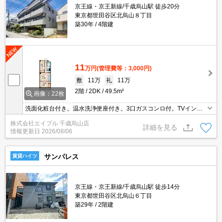
京王線・京王新線/千歳烏山駅 徒歩20分
東京都世田谷区北烏山８丁目
築30年
4階建
11
万円
(管理費等：3,000円)
敷
11万
礼
11万
2階
2DK
49.5m²
画像：22枚
洗面化粧台付き。温水洗浄便座付き。3口ガスコンロ付。TVインタ
ーホン付き。南向きで日当り良好。仲介手数料家賃の55%。
株式会社エイブル 千歳烏山店
詳細を見る
情報更新日
2026/08/06
サンパレス
賃貸ハイツ
京王線・京王新線/千歳烏山駅 徒歩14分
東京都世田谷区北烏山６丁目
築29年
2階建