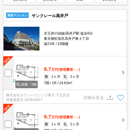
サンクレール高井戸
賃貸マンション
京王井の頭線/高井戸駅 徒歩8分
東京都杉並区高井戸東４丁目
築23年
10階建
9.7
万円
(管理費等：--)
敷
1ヶ月
礼
2ヶ月
7階
1R
24.63m²
画像：9枚
株式会社タウンハウジング東京 下北沢店
詳細を見る
情報更新日
2026/08/07
9.7
万円
(管理費等：--)
敷
1ヶ月
礼
2ヶ月