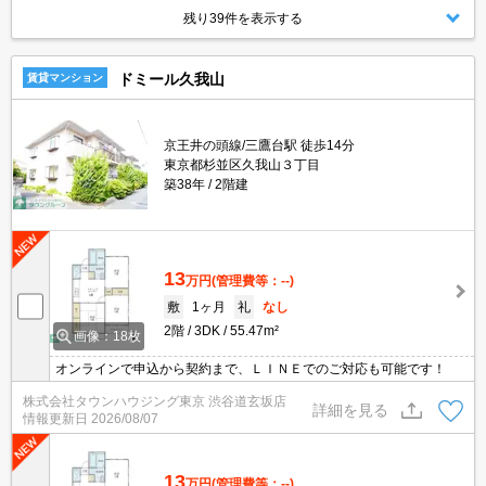
残り39件を表示する
ドミール久我山
賃貸マンション
京王井の頭線/三鷹台駅 徒歩14分
東京都杉並区久我山３丁目
築38年
2階建
13
万円
(管理費等：--)
敷
1ヶ月
礼
なし
2階
3DK
55.47m²
画像：18枚
オンラインで申込から契約まで、ＬＩＮＥでのご対応も可能です！
株式会社タウンハウジング東京 渋谷道玄坂店
詳細を見る
情報更新日
2026/08/07
13
万円
(管理費等：--)