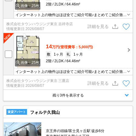
2階
2LDK
64.46m²
画像：25枚
インターネット上の物件はほぼ全てご紹介可能♪まとめてご紹介致し
ます♪お気軽にお問合せください！お部屋探しはタウンハウジングま
株式会社タウンハウジング東京 吉祥寺店
で☆新着情報毎日更新☆
詳細を見る
情報更新日
2026/08/07
14
万円
(管理費等：5,000円)
敷
1ヶ月
礼
1ヶ月
2階
2LDK
64.46m²
画像：25枚
インターネット上の物件はほぼ全てご紹介可能♪まとめてご紹介致し
ます♪お気軽にお問合せください！お部屋探しはタウンハウジングま
株式会社タウンハウジング東京 三鷹店
で☆新着情報毎日更新☆
詳細を見る
情報更新日
2026/08/07
残り3件を表示する
フォルテ久我山
賃貸アパート
京王井の頭線/富士見ヶ丘駅 徒歩6分