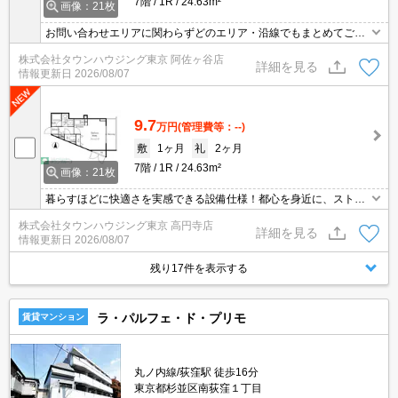
7階
1R
24.63m²
画像：21枚
お問い合わせエリアに関わらずどのエリア・沿線でもまとめてご紹
介可能です！！迷われている場合はますご相談くださいませ。
株式会社タウンハウジング東京 阿佐ヶ谷店
詳細を見る
情報更新日
2026/08/07
9.7
万円
(管理費等：--)
敷
1ヶ月
礼
2ヶ月
7階
1R
24.63m²
画像：21枚
暮らすほどに快適さを実感できる設備仕様！都心を身近に、ストレ
スフリーな暮らしを楽しむ！住むほどに愛着が深まる暮らしやすい
株式会社タウンハウジング東京 高円寺店
街！！
詳細を見る
情報更新日
2026/08/07
残り17件を表示する
ラ・パルフェ・ド・プリモ
賃貸マンション
丸ノ内線/荻窪駅 徒歩16分
東京都杉並区南荻窪１丁目