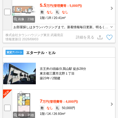
5.5
万円
(管理費等：5,000円)
敷
なし
礼
なし
1階
1R
20.41m²
画像：23枚
お部屋探しはタウンハウジングまで。新着情報毎日更新。明るく元
気なスタッフがお待ちしております。
株式会社タウンハウジング東京 武蔵境店
詳細を見る
情報更新日
2026/08/03
エターナル・ヒル
賃貸アパート
京王井の頭線/久我山駅 徒歩28分
東京都三鷹市北野１丁目
築23年
2階建
7
万円
(管理費等：4,000円)
敷
なし
礼
50,000円
1階
1K
26.93m²
画像：35枚