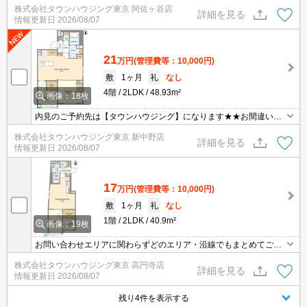
株式会社タウンハウジング東京 阿佐ヶ谷店
詳細を見る
情報更新日
2026/08/07
21
万円
(管理費等：10,000円)
敷
1ヶ月
礼
なし
4階
2LDK
48.93m²
画像：18枚
内見のご予約先は【タウンハウジング】になります★★お間違いな
く♪
株式会社タウンハウジング東京 新中野店
詳細を見る
情報更新日
2026/08/07
17
万円
(管理費等：10,000円)
敷
1ヶ月
礼
なし
1階
2LDK
40.9m²
画像：19枚
お問い合わせエリアに関わらずどのエリア・沿線でもまとめてご紹
介可能です！！迷われている場合はますご相談くださいませ。
株式会社タウンハウジング東京 高円寺店
詳細を見る
情報更新日
2026/08/07
残り4件を表示する