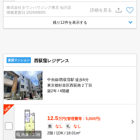
新着情報更新中★
株式会社タウンハウジング東京 仙川店
詳細を見る
情報更新日
2026/08/05
残り12件を表示する
西荻窪レジデンス
賃貸マンション
中央線/西荻窪駅 徒歩6分
東京都杉並区西荻南２丁目
築2年
4階建
12.5
万円
(管理費等：5,000円)
敷
なし
礼
なし
2階
1DK
18.01m²
画像：23枚