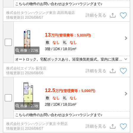
こちらの物件のお問い合わせはタウンハウジングまで♪
株式会社タウンハウジング東京 高田馬場店
詳細を見る
情報更新日
2026/08/07
13
万円
(管理費等：5,000円)
敷
なし
礼
なし
3階
1DK
18.01m²
画像：22枚
オートロック。宅配ボックスあり。浴室換気乾燥式。室内に洗濯機
置場あり。TVインターホン付き。仲介手数料家賃の55%。礼金0・
株式会社エイブル 荻窪店
敷金0。初期費用がおさえられる物件。
詳細を見る
情報更新日
2026/08/06
12.5
万円
(管理費等：5,000円)
敷
なし
礼
なし
2階
1DK
18.01m²
画像：23枚
こちらの物件のお問い合わせはタウンハウジングまで♪
株式会社タウンハウジング東京 中野店
詳細を見る
情報更新日
2026/08/07