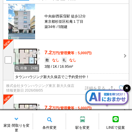
中央線/西荻窪駅 徒歩12分
東京都杉並区松庵１丁目
築34年
5階建
7.2
万円
(管理費等：5,000円)
敷
なし
礼
なし
3階
1K
16.95m²
画像：24枚
タウンハウジング新大久保店でご予約受付中！
株式会社タウンハウジング東京 新大久保店
詳細を見る
情報更新日
2026/08/05
7.2
万円
(管理費等：5,000円)
敷
なし
礼
なし
3階
1K
16.95m²
画像：24枚
家賃·間取りを変
条件変更
駅を変更
LINEで提案
更