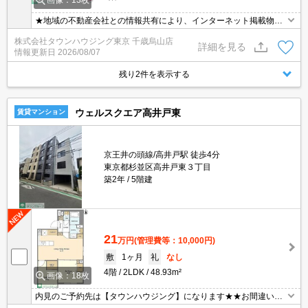
画像：13枚
★地域の不動産会社との情報共有により、インターネット掲載物件
のほぼ全てがご紹介可能です♪お家賃交渉や礼金交渉などもお気軽に
株式会社タウンハウジング東京 千歳烏山店
ご相談ください♪
詳細を見る
情報更新日
2026/08/07
残り2件を表示する
ウェルスクエア高井戸東
賃貸マンション
京王井の頭線/高井戸駅 徒歩4分
東京都杉並区高井戸東３丁目
築2年
5階建
21
万円
(管理費等：10,000円)
敷
1ヶ月
礼
なし
4階
2LDK
48.93m²
画像：18枚
内見のご予約先は【タウンハウジング】になります★★お間違いな
く♪