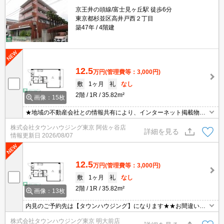
京王井の頭線/富士見ヶ丘駅 徒歩6分
東京都杉並区高井戸西２丁目
築47年
4階建
12.5
万円
(管理費等：3,000円)
敷
1ヶ月
礼
なし
2階
1R
35.82m²
画像：15枚
★地域の不動産会社との情報共有により、インターネット掲載物件
のほぼ全てがご紹介可能です♪お家賃交渉や礼金交渉などもお気軽に
株式会社タウンハウジング東京 阿佐ヶ谷店
ご相談ください♪
詳細を見る
情報更新日
2026/08/07
12.5
万円
(管理費等：3,000円)
敷
1ヶ月
礼
なし
2階
1R
35.82m²
画像：13枚
内見のご予約先は【タウンハウジング】になります★★お間違いな
く♪
株式会社タウンハウジング東京 明大前店