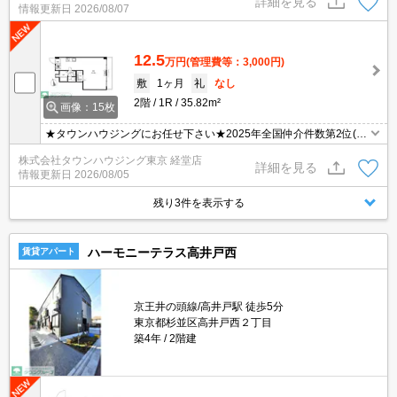
詳細を見る
情報更新日
2026/08/07
12.5
万円
(管理費等：3,000円)
敷
1ヶ月
礼
なし
2階
1R
35.82m²
画像：15枚
★タウンハウジングにお任せ下さい★2025年全国仲介件数第2位(全
国賃貸新聞2026年掲載)★
株式会社タウンハウジング東京 経堂店
詳細を見る
情報更新日
2026/08/05
残り3件を表示する
ハーモニーテラス高井戸西
賃貸アパート
京王井の頭線/高井戸駅 徒歩5分
東京都杉並区高井戸西２丁目
築4年
2階建