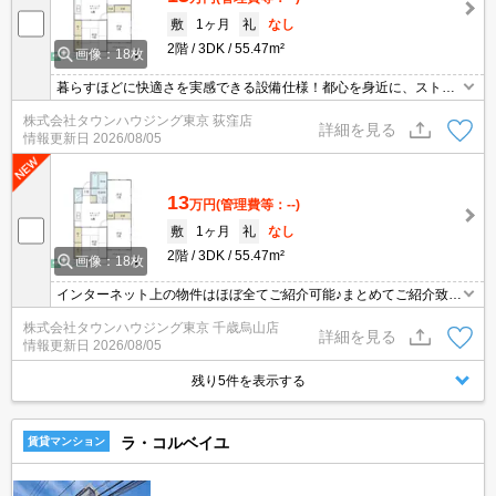
敷
1ヶ月
礼
なし
2階
3DK
55.47m²
画像：18枚
暮らすほどに快適さを実感できる設備仕様！都心を身近に、ストレ
スフリーな暮らしを楽しむ！住むほどに愛着が深まる暮らしやすい
株式会社タウンハウジング東京 荻窪店
街！！
詳細を見る
情報更新日
2026/08/05
13
万円
(管理費等：--)
敷
1ヶ月
礼
なし
2階
3DK
55.47m²
画像：18枚
インターネット上の物件はほぼ全てご紹介可能♪まとめてご紹介致し
ます♪お気軽にお問合せください！お部屋探しはタウンハウジングま
株式会社タウンハウジング東京 千歳烏山店
で☆新着情報毎日更新☆
詳細を見る
情報更新日
2026/08/05
残り5件を表示する
ラ・コルベイユ
賃貸マンション