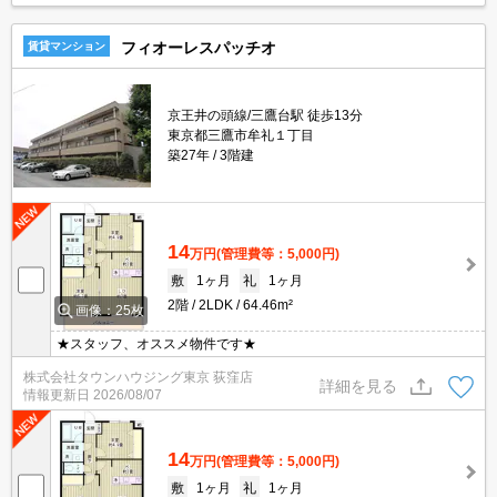
フィオーレスパッチオ
賃貸マンション
京王井の頭線/三鷹台駅 徒歩13分
東京都三鷹市牟礼１丁目
築27年
3階建
14
万円
(管理費等：5,000円)
敷
1ヶ月
礼
1ヶ月
2階
2LDK
64.46m²
画像：25枚
★スタッフ、オススメ物件です★
株式会社タウンハウジング東京 荻窪店
詳細を見る
情報更新日
2026/08/07
14
万円
(管理費等：5,000円)
敷
1ヶ月
礼
1ヶ月