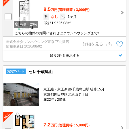
8.5
万円
(管理費等：3,000円)
敷
なし
礼
1ヶ月
2階
1K
26.08m²
画像：20枚
こちらの物件のお問い合わせはタウンハウジングまで♪
株式会社タウンハウジング東京 下北沢店
詳細を見る
情報更新日
2026/08/02
残り6件を表示する
セレ千歳烏山
賃貸アパート
京王線・京王新線/千歳烏山駅 徒歩15分
東京都世田谷区北烏山７丁目
築22年
2階建
7.2
万円
(管理費等：5,000円)