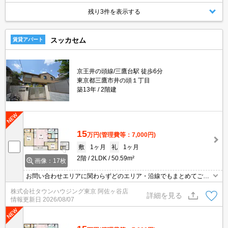
残り3件を表示する
スッカセム
賃貸アパート
京王井の頭線/三鷹台駅 徒歩6分
東京都三鷹市井の頭１丁目
築13年
2階建
15
万円
(管理費等：7,000円)
敷
1ヶ月
礼
1ヶ月
2階
2LDK
50.59m²
画像：17枚
お問い合わせエリアに関わらずどのエリア・沿線でもまとめてご紹
介可能です！！迷われている場合はますご相談くださいませ。
株式会社タウンハウジング東京 阿佐ヶ谷店
詳細を見る
情報更新日
2026/08/07