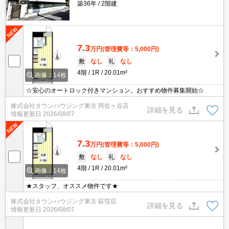
築36年
2階建
7.3
万円
(管理費等：5,000円)
敷
なし
礼
なし
4階
1R
20.01m²
画像：14枚
☆安心のオートロック付きマンション。おすすめ物件募集開始☆
株式会社タウンハウジング東京 阿佐ヶ谷店
詳細を見る
情報更新日
2026/08/07
7.3
万円
(管理費等：5,000円)
敷
なし
礼
なし
4階
1R
20.01m²
画像：14枚
★スタッフ、オススメ物件です★
株式会社タウンハウジング東京 荻窪店
詳細を見る
情報更新日
2026/08/07