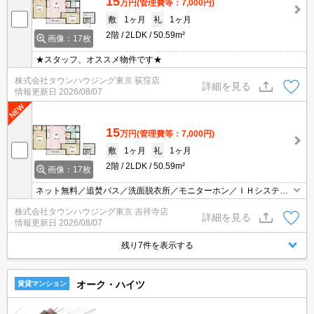
15
万円
(管理費等：7,000円)
敷
1ヶ月
礼
1ヶ月
2階
2LDK
50.59m²
画像：17枚
★スタッフ、オススメ物件です★
株式会社タウンハウジング東京 荻窪店
詳細を見る
情報更新日
2026/08/07
15
万円
(管理費等：7,000円)
敷
1ヶ月
礼
1ヶ月
2階
2LDK
50.59m²
画像：17枚
ネット無料／追焚バス／洗面脱衣所／モニターホン／ＩＨシステム
キッチン／ハウスメーカー施工／エアコン
株式会社タウンハウジング東京 吉祥寺店
詳細を見る
情報更新日
2026/08/07
残り7件を表示する
オーク・ハイツ
賃貸マンション