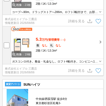
2階
1K
13.3m²
画像：23枚
コープへ90m。ドラッグストアへ286m。ロフト3帖付きで、お部屋
を広く使えます。保証会社加入要(初回保証料賃料の50%、月次保証
株式会社エイブル 三鷹店
料2%)。
詳細を見る
情報更新日
2026/08/06
5.3
万円
(管理費等：--)
敷
なし
礼
なし
2階
1K
13.3m²
画像：19枚
ガスコンロ付き。敷金・礼金なし。ロフト4帖付き。コンビニへ100
m。スーパーへ200m。保証会社加入要(初回月額総額50%、月次月
株式会社エイブル 三鷹店
額総額2%)。
詳細を見る
情報更新日
2026/08/06
SUNハイツ
賃貸アパート
中央線/西荻窪駅 徒歩8分
東京都杉並区松庵3-