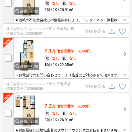
敷
なし
礼
なし
2階
1K
26.91m²
画像：23枚
★地域の不動産会社との情報共有により、インターネット掲載物件
のほぼ全てがご紹介可能です♪お家賃交渉や礼金交渉などもお気軽に
株式会社タウンハウジング東京 千歳烏山店
ご相談ください♪
詳細を見る
情報更新日
2026/08/07
7.1
万円
(管理費等：5,000円)
敷
なし
礼
なし
1階
1K
22.35m²
画像：18枚
～お電話でのお問い合わせで、より迅速にご対応させて頂きます～
地域密着タウンハウジングまで～
株式会社タウンハウジング東京 下北沢店
詳細を見る
情報更新日
2026/08/05
7.2
万円
(管理費等：5,000円)
敷
なし
礼
なし
2階
1K
26.91m²
画像：23枚
★お部屋探しは地域密着のタウンハウジングにお任せ下さい★毎日