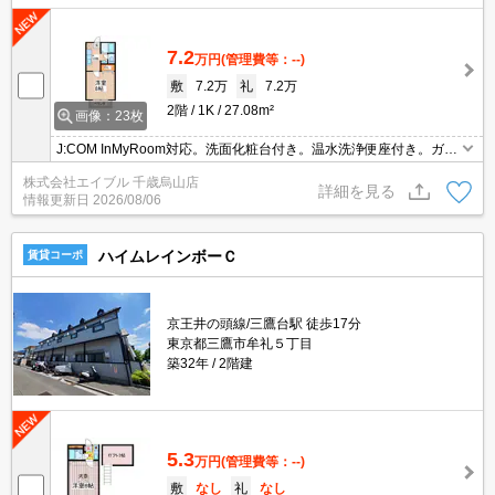
7.2
万円
(管理費等：--)
敷
7.2万
礼
7.2万
2階
1K
27.08m²
画像：23枚
J:COM InMyRoom対応。洗面化粧台付き。温水洗浄便座付き。ガス
コンロ設置可。仲介手数料家賃の55%。
株式会社エイブル 千歳烏山店
詳細を見る
情報更新日
2026/08/06
ハイムレインボーＣ
賃貸コーポ
京王井の頭線/三鷹台駅 徒歩17分
東京都三鷹市牟礼５丁目
築32年
2階建
5.3
万円
(管理費等：--)
敷
なし
礼
なし