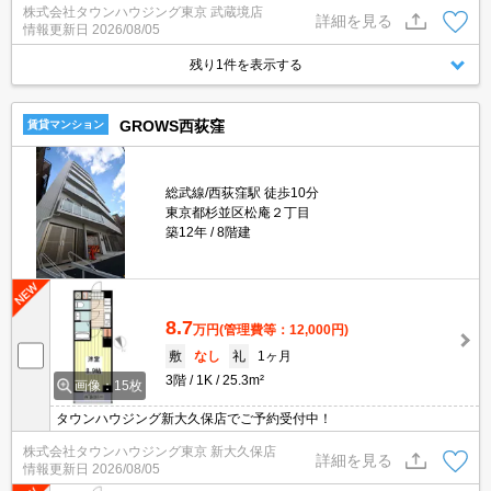
株式会社タウンハウジング東京 武蔵境店
詳細を見る
情報更新日
2026/08/05
残り1件を表示する
GROWS西荻窪
賃貸マンション
総武線/西荻窪駅 徒歩10分
東京都杉並区松庵２丁目
築12年
8階建
8.7
万円
(管理費等：12,000円)
敷
なし
礼
1ヶ月
3階
1K
25.3m²
画像：15枚
タウンハウジング新大久保店でご予約受付中！
株式会社タウンハウジング東京 新大久保店
詳細を見る
情報更新日
2026/08/05