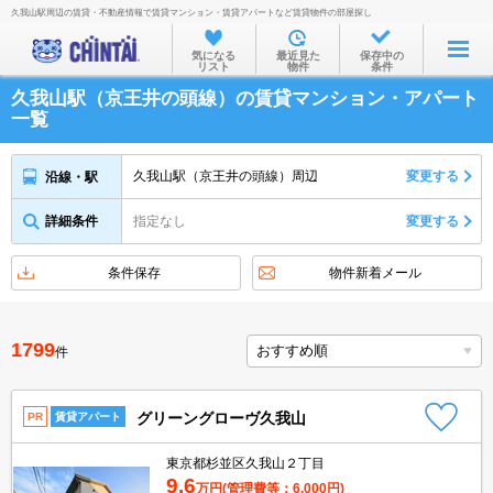
久我山駅周辺の賃貸・不動産情報で賃貸マンション・賃貸アパートなど賃貸物件の部屋探し
お部屋を探す
気になる
最近見た
保存中の
リスト
物件
条件
沿線・駅から
久我山駅（京王井の頭線）の賃貸マンション・アパート
住所から
一覧
家賃相場から
久我山駅（京王井の頭線）周辺
変更する
沿線・駅
通勤通学時間から
詳細条件
指定なし
変更する
物件特集から
不動産会社から
条件保存
物件新着メール
TOP
1799
件
グリーングローヴ久我山
PR
賃貸アパート
東京都杉並区久我山２丁目
9.6
万円
(管理費等：6,000円)