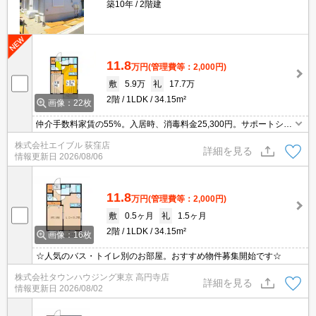
築10年
2階建
11.8
万円
(管理費等：2,000円)
敷
5.9万
礼
17.7万
2階
1LDK
34.15m²
画像：22枚
仲介手数料家賃の55%。入居時、消毒料金25,300円。サポートシス
テム利用可22,000円/2年。消火剤・防災グッズ代16,500円～。すぐ
株式会社エイブル 荻窪店
内見できます。久しぶりに空きました。当社オススメの物件。
詳細を見る
情報更新日
2026/08/06
11.8
万円
(管理費等：2,000円)
敷
0.5ヶ月
礼
1.5ヶ月
2階
1LDK
34.15m²
画像：16枚
☆人気のバス・トイレ別のお部屋。おすすめ物件募集開始です☆
株式会社タウンハウジング東京 高円寺店
詳細を見る
情報更新日
2026/08/02