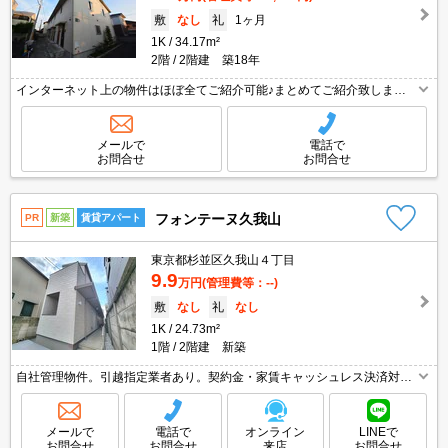
敷
なし
礼
1ヶ月
1K
34.17m²
2階
2階建 築18年
インターネット上の物件はほぼ全てご紹介可能♪まとめてご紹介致します♪
お気軽にお問合せください！お部屋探しはタウンハウジングまで☆新着情
報毎日更新☆
メールで
電話で
お問合せ
お問合せ
フォンテーヌ久我山
PR
新築
賃貸アパート
東京都杉並区久我山４丁目
9.9
万円
(管理費等：--)
敷
なし
礼
なし
1K
24.73m²
1階
2階建 新築
自社管理物件。引越指定業者あり。契約金・家賃キャッシュレス決済対応
（条件あり）。家賃の支払でポイントたまります（条件あり）。NURO光
無料。新築。画像の家具小物家電はCGであり付いていません。
メールで
電話で
オンライン
LINEで
お問合せ
お問合せ
来店
お問合せ