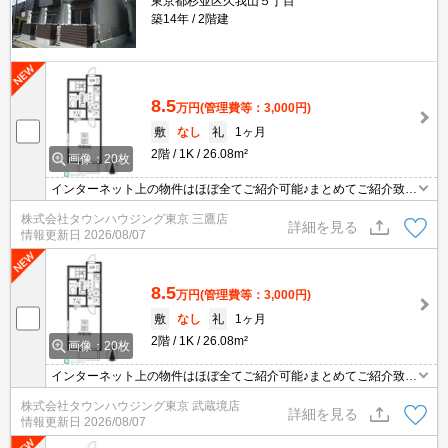
東京都杉並区久我山５丁目
築14年
2階建
8.5
万円
(管理費等：3,000円)
敷
なし
礼
1ヶ月
2階
1K
26.08m²
画像：20枚
インターネット上の物件はほぼ全てご紹介可能♪まとめてご紹介致し
ます♪お気軽にお問合せください！お部屋探しはタウンハウジングま
株式会社タウンハウジング東京 三鷹店
で☆新着情報毎日更新☆
詳細を見る
情報更新日
2026/08/07
8.5
万円
(管理費等：3,000円)
敷
なし
礼
1ヶ月
2階
1K
26.08m²
画像：20枚
インターネット上の物件はほぼ全てご紹介可能♪まとめてご紹介致し
ます♪お気軽にお問合せください！お部屋探しはタウンハウジングま
株式会社タウンハウジング東京 武蔵境店
で☆新着情報毎日更新☆
詳細を見る
情報更新日
2026/08/07