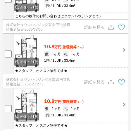
1階
1LDK
33.4m²
画像：21枚
こちらの物件のお問い合わせはタウンハウジングまで♪
株式会社タウンハウジング東京 下北沢店
詳細を見る
情報更新日
2026/08/05
10.8
万円
(管理費等：--)
敷
1ヶ月
礼
1ヶ月
1階
1LDK
33.4m²
画像：21枚
★スタッフ、オススメ物件です★
株式会社タウンハウジング東京 高円寺店
詳細を見る
情報更新日
2026/08/05
10.8
万円
(管理費等：--)
敷
1ヶ月
礼
1ヶ月
1階
1LDK
33.4m²
画像：21枚
★スタッフ、オススメ物件です★