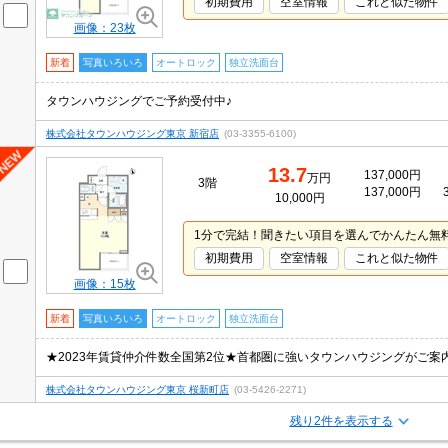
初期費用
空室情報
これと似た物件
画像：23枚
新着
写真いろいろ
オートロック
独立洗面台
タウンハウジングでご予約受付中♪
株式会社タウンハウジング東京 新宿店
(03-3355-6100)
13.7
137,000円
万円
3階
137,000円
10,000円
1分で完結！聞きたい項目を選んでかんたん無
初期費用
空室情報
これと似た物件
画像：15枚
新着
写真いろいろ
オートロック
独立洗面台
株式会社タウンハウジング東京 桜新町店
(03-5426-2271)
残り2件を表示する