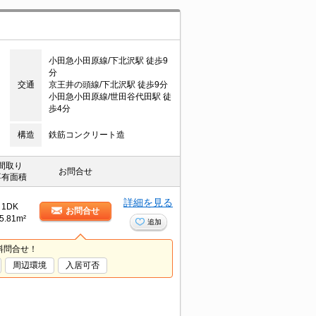
小田急小田原線/下北沢駅 徒歩9
分
交通
京王井の頭線/下北沢駅 徒歩9分
小田急小田原線/世田谷代田駅 徒
歩4分
構造
鉄筋コンクリート造
間取り
お問合せ
専有面積
詳細を見る
1DK
お問合せ
5.81m²
追加
料問合せ！
周辺環境
入居可否