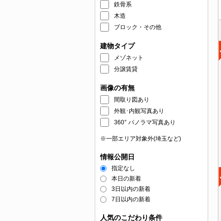
鉄骨系
木造
ブロック・その他
建物タイプ
メゾネット
分譲賃貸
画像の有無
間取り図あり
外観･内観写真あり
360° パノラマ写真あり
※一部エリア対象外(埼玉など)
情報公開日
指定なし
本日の新着
3日以内の新着
7日以内の新着
人気のこだわり条件