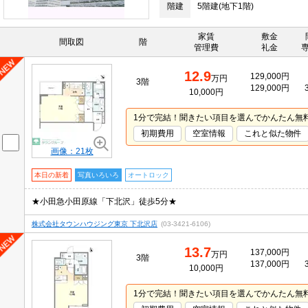
階建
5階建(地下1階)
家賃
敷金
間取図
階
管理費
礼金
12.9
129,000円
万円
3階
129,000円
10,000円
1分で完結！聞きたい項目を選んでかんたん無
初期費用
空室情報
これと似た物件
画像：21枚
本日の新着
写真いろいろ
オートロック
★小田急小田原線「下北沢」徒歩5分★
株式会社タウンハウジング東京 下北沢店
(03-3421-6106)
13.7
137,000円
万円
3階
137,000円
10,000円
1分で完結！聞きたい項目を選んでかんたん無