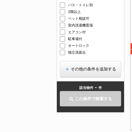
バス・トイレ別
2階以上
ペット相談可
室内洗濯機置場
エアコン付
駐車場付
オートロック
独立洗面台
その他の条件を追加する
-
該当物件
件
この条件で検索する