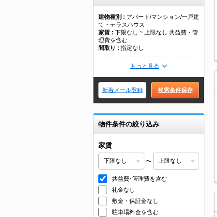
建物種別
アパート/マンション/一戸建
て・テラスハウス
家賃
下限なし ~ 上限なし 共益費・管
理費を含む
間取り
指定なし
もっと見る
新着メール登録
検索条件保存
物件条件の絞り込み
家賃
〜
共益費･管理費を含む
礼金なし
敷金・保証金なし
駐車場料金を含む