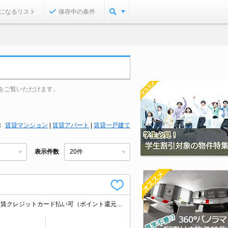
になるリスト
保存中の条件
をご覧いただけます。
賃貸マンション
|
賃貸アパート
|
賃貸一戸建て
表示件数
インターネット接続料無料。引越指定業者あり。初期費用分割払い可。契約金・家賃クレジットカード払い可（ポイント還元あり）。8月末までにご成約の方、礼金なし。家具・家電付。