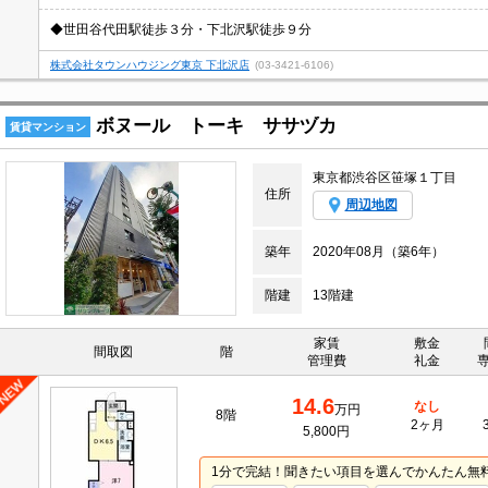
◆世田谷代田駅徒歩３分・下北沢駅徒歩９分
株式会社タウンハウジング東京 下北沢店
(03-3421-6106)
ボヌール トーキ ササヅカ
賃貸マンション
東京都渋谷区笹塚１丁目
住所
周辺地図
築年
2020年08月（築6年）
階建
13階建
家賃
敷金
間取図
階
管理費
礼金
14.6
なし
万円
8階
2ヶ月
5,800円
1分で完結！聞きたい項目を選んでかんたん無