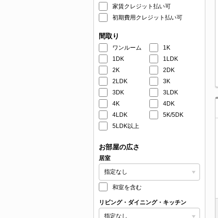
家賃クレジット払い可
初期費用クレジット払い可
間取り
ワンルーム
1K
1DK
1LDK
2K
2DK
2LDK
3K
3DK
3LDK
4K
4DK
4LDK
5K/5DK
5LDK以上
お部屋の広さ
居室
和室を含む
リビング・ダイニング・キッチン