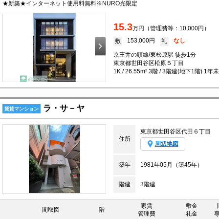
★新築★インターネット使用料無料※NURO光限定
15.3
万円（管理費等：10,000円）
153,000円
なし
敷
礼
京王井の頭線/東松原駅 徒歩1分
東京都世田谷区松原５丁目
1K / 26.55m² 3階 / 3階建(地下1階) 1年
ラ・サ－ヤ
賃貸マンション
東京都世田谷区代田６丁目
住所
周辺地図
築年
1981年05月（築45年）
階建
3階建
家賃
敷金
間取図
階
管理費
礼金