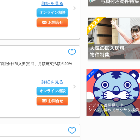
詳細を見る
オンライン相談
お問合せ
オートロック。鉄筋コンクリート造。12ヶ月未満の解約時、違約金1ヶ月分発生。保証会社加入要(初回、月額総支払額の40%、更新料10,000円/年)。オートロック。宅配ボックスあり。敷金・礼金なし。
詳細を見る
オンライン相談
お問合せ