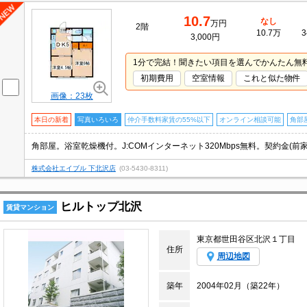
10.7
なし
万円
2階
10.7万
3
3,000円
1分で完結！聞きたい項目を選んでかんたん無
初期費用
空室情報
これと似た物件
画像：23枚
本日の新着
写真いろいろ
仲介手数料家賃の55%以下
オンライン相談可能
角部
株式会社エイブル 下北沢店
(03-5430-8311)
ヒルトップ北沢
賃貸マンション
東京都世田谷区北沢１丁目
住所
周辺地図
築年
2004年02月（築22年）