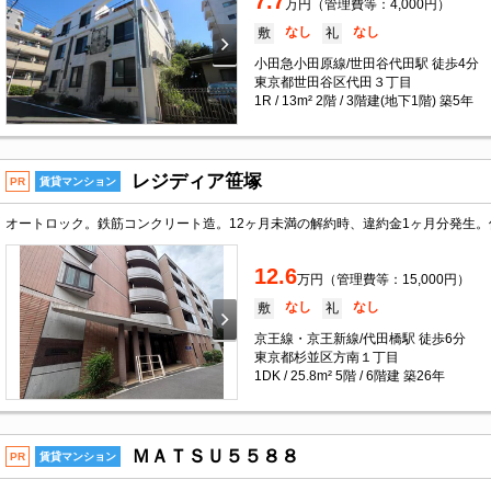
7.7
万円（管理費等：4,000円）
なし
なし
敷
礼
小田急小田原線/世田谷代田駅 徒歩4分
東京都世田谷区代田３丁目
1R / 13m² 2階 / 3階建(地下1階) 築5年
レジディア笹塚
PR
賃貸マンション
12.6
万円（管理費等：15,000円）
なし
なし
敷
礼
京王線・京王新線/代田橋駅 徒歩6分
東京都杉並区方南１丁目
1DK / 25.8m² 5階 / 6階建 築26年
ＭＡＴＳＵ５５８８
PR
賃貸マンション