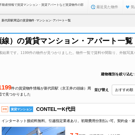
不動産情報で賃貸マンション・賃貸アパートなど賃貸物件の部
最近見た物件
気
新代田駅周辺の賃貸物件･マンション･アパート一覧
頭線）の賃貸マンション・アパート一覧
索結果です。1199件の物件が見つかりました。物件一覧で賃料や間取り、外観写真
建物種別を絞り込む
1199
件の賃貸物件情報が新代田駅（京王井の頭線）周
並び替え
辺で見つかりました
CONTELーK代田
PR
賃貸マンション