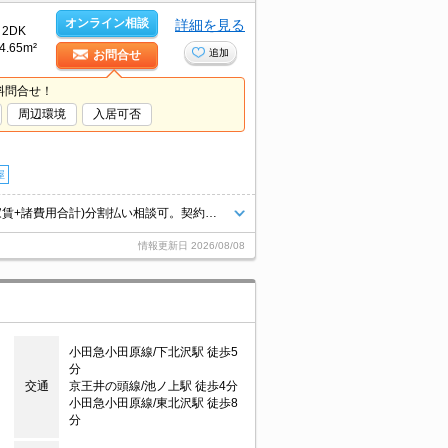
オンライン相談
詳細を見る
2DK
4.65m²
追加
お問合せ
料問合せ！
周辺環境
入居可否
屋
角部屋。浴室乾燥機付。J:COMインターネット320Mbps無料。契約金(前家賃+諸費用合計)分割払い相談可。契約金・家賃クレジットカード払い可（ポイント還元あり）。引越指定業者あり。
情報更新日
2026/08/08
小田急小田原線/下北沢駅 徒歩5
分
交通
京王井の頭線/池ノ上駅 徒歩4分
小田急小田原線/東北沢駅 徒歩8
分