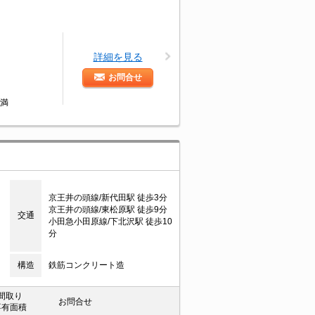
詳細を見る
お問合せ
未満
京王井の頭線/新代田駅 徒歩3分
京王井の頭線/東松原駅 徒歩9分
交通
小田急小田原線/下北沢駅 徒歩10
分
構造
鉄筋コンクリート造
間取り
お問合せ
専有面積