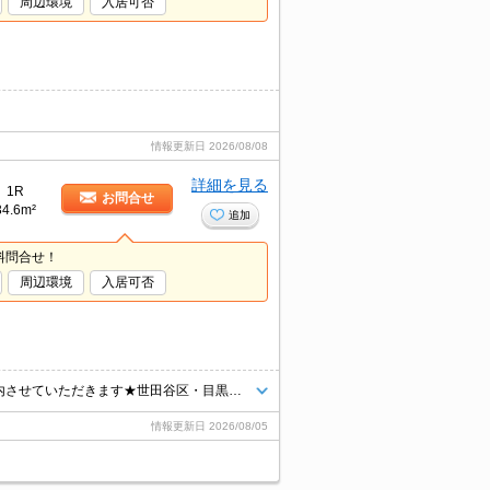
周辺環境
入居可否
情報更新日
2026/08/08
詳細を見る
1R
お問合せ
34.6m²
追加
料問合せ！
周辺環境
入居可否
★2023年賃貸仲介件数全国第2位★首都圏に強いタウンハウジングがご案内させていただきます★世田谷区・目黒区エリアのお部屋探しならタウンハウジング東京へ★
情報更新日
2026/08/05