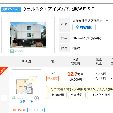
ウェルスクエアイズム下北沢ＷＥＳＴ
賃貸マンション
東京都世田谷区代田２丁目
住所
周辺地図
築年
2022年05月（築4年）
階建
3階建
家賃
敷金
間取図
階
管理費
礼金
12.7
3階
127,000円
万円
127,000円
2
即入居可
10,000円
1分で完結！聞きたい項目を選んでかんたん無
初期費用
空室情報
これと似た物件
画像：6枚
本日の新着
オートロック