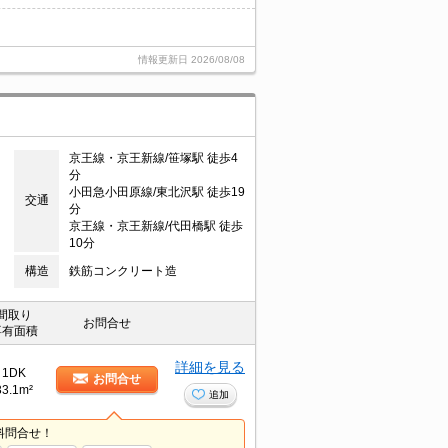
情報更新日
2026/08/08
京王線・京王新線/笹塚駅 徒歩4
分
小田急小田原線/東北沢駅 徒歩19
交通
分
京王線・京王新線/代田橋駅 徒歩
10分
構造
鉄筋コンクリート造
間取り
お問合せ
専有面積
詳細を見る
1DK
お問合せ
33.1m²
追加
料問合せ！