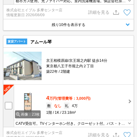
都市ガス使用。光ファイバー対応。室内洗濯機置場。保証会社加入
要(月額総支払額の65%、10,000円/年)。犬・猫計3匹まで飼育可。
株式会社エイブル 多摩センター店
仲介手数料家賃の55%。
詳細を見る
情報更新日
2026/08/09
残り10件を表示する
アムール琴
賃貸アパート
京王相模原線/京王堀之内駅 徒歩14分
東京都八王子市堀之内２丁目
築22年
2階建
4
万円
(管理費等：3,000円)
敷
なし
礼
4万
1階
1K
23.18m²
画像：23枚
CATV受信可。TVインターホン付き。クローゼット付。バス・トイ
レ別。ガスキッチン。インターネット無料。
株式会社エイブル 多摩センター店
詳細を見る