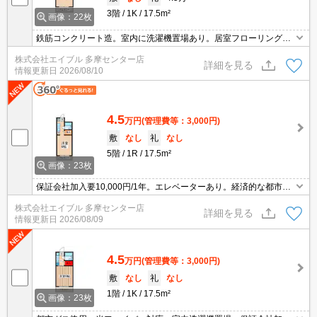
3階
1K
17.5m²
画像：22枚
鉄筋コンクリート造。室内に洗濯機置場あり。居室フローリング。
バルコニー。都市ガス使用。犬・猫計3匹まで飼育可。仲介手数料
株式会社エイブル 多摩センター店
家賃の55%。エレベーターあり。
詳細を見る
情報更新日
2026/08/10
4.5
万円
(管理費等：3,000円)
敷
なし
礼
なし
5階
1R
17.5m²
画像：23枚
保証会社加入要10,000円/1年。エレベーターあり。経済的な都市ガ
ス使用。室内洗濯機置場。コモディイイダまで650m。セブンイレ
株式会社エイブル 多摩センター店
ブンへ400m。RC造。最上階。犬・猫計3匹まで飼育可。
詳細を見る
情報更新日
2026/08/09
4.5
万円
(管理費等：3,000円)
敷
なし
礼
なし
1階
1K
17.5m²
画像：23枚