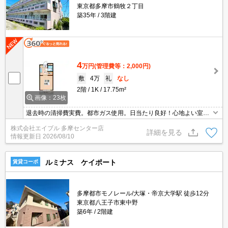
東京都多摩市鶴牧２丁目
築35年
3階建
4
万円
(管理費等：2,000円)
敷
4万
礼
なし
2階
1K
17.75m²
画像：23枚
退去時の清掃費実費。都市ガス使用。日当たり良好！心地よい室内
環境！。閑静な住宅街。人気の始発駅。鉄筋コンクリート造。最寄
株式会社エイブル 多摩センター店
り駅まで徒歩3分！。TVインターホン付き。光ファイバー対応。室
詳細を見る
情報更新日
2026/08/10
内洗濯機置場。
ルミナス ケイポート
賃貸コーポ
多摩都市モノレール/大塚・帝京大学駅 徒歩12分
東京都八王子市東中野
築6年
2階建