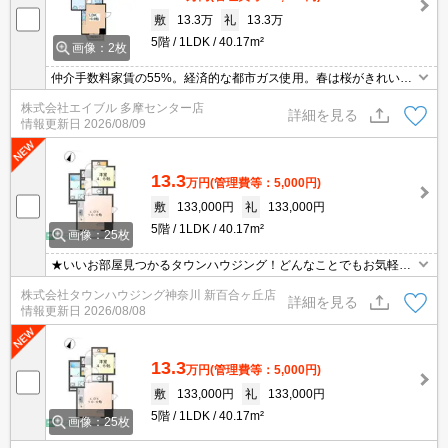
敷
13.3万
礼
13.3万
5階
1LDK
40.17m²
画像：2枚
仲介手数料家賃の55%。経済的な都市ガス使用。春は桜がきれいで
す。緑豊かな住環境。オートバスシステム。浴室換気乾燥式。浴室
株式会社エイブル 多摩センター店
換気乾燥式。エレベーター内防犯カメラ設置。宅配ボックスあり。
詳細を見る
情報更新日
2026/08/09
オートロック。
13.3
万円
(管理費等：5,000円)
敷
133,000円
礼
133,000円
5階
1LDK
40.17m²
画像：25枚
★いいお部屋見つかるタウンハウジング！どんなことでもお気軽に
ご相談ください♪★
株式会社タウンハウジング神奈川 新百合ヶ丘店
詳細を見る
情報更新日
2026/08/08
13.3
万円
(管理費等：5,000円)
敷
133,000円
礼
133,000円
5階
1LDK
40.17m²
画像：25枚