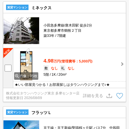
ミネックス
賃貸マンション
小田急多摩線/唐木田駅 徒歩2分
東京都多摩市鶴牧２丁目
築33年
7階建
4.98
万円
(管理費等：5,000円)
敷
なし
礼
なし
5階
1K
20m²
画像：35枚
★いい部屋見つかる！お部屋探しはタウンハウジングまで♪★
株式会社タウンハウジング東京 多摩センター店
詳細を見る
情報更新日
2026/08/09
フラッツＬ
賃貸マンション
京王線・京王新線/聖蹟桜ヶ丘駅 バス7分 中和田