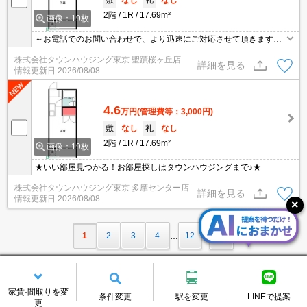
2階
1R
17.69m²
画像：19枚
～お電話でのお問い合わせで、より迅速にご対応させて頂きます～
地域密着タウンハウジングまで～
株式会社タウンハウジング東京 聖蹟桜ヶ丘店
詳細を見る
情報更新日
2026/08/08
4.6
万円
(管理費等：3,000円)
敷
なし
礼
なし
2階
1R
17.69m²
画像：19枚
★いい部屋見つかる！お部屋探しはタウンハウジングまで♪★
株式会社タウンハウジング東京 多摩センター店
詳細を見る
情報更新日
2026/08/08
1
2
3
4
12
…
家賃·間取りを変
条件変更
駅を変更
LINEで提案
更