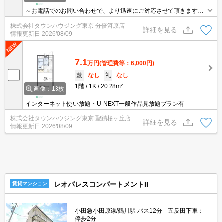
～お電話でのお問い合わせで、より迅速にご対応させて頂きます～
地域密着タウンハウジングまで～
株式会社タウンハウジング東京 分倍河原店
詳細を見る
情報更新日
2026/08/09
7.1
万円
(管理費等：6,000円)
敷
なし
礼
なし
1階
1K
20.28m²
画像：13枚
インターネット使い放題・U-NEXT一般作品見放題プラン有
株式会社タウンハウジング東京 聖蹟桜ヶ丘店
詳細を見る
情報更新日
2026/08/09
レオパレスコンパートメントII
賃貸マンション
小田急小田原線/鶴川駅 バス12分 五反田下車：
停歩2分