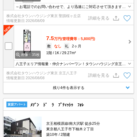
～お電話でのお問い合わせで、より迅速にご対応させて頂きます～
地域密着タウンハウジングまで～
株式会社タウンハウジング東京 聖蹟桜ヶ丘店
詳細を見る
情報更新日
2026/08/09
7.5
万円
(管理費等：5,800円)
敷
なし
礼
2ヶ月
1階
1K
29.27m²
画像：35枚
八王子エリア情報量・仲介ナンバーワン！タウンハウジング京王八
王子店です!お客様用駐車場もございますので車でのご来店も大歓迎
株式会社タウンハウジング東京 京王八王子
です！
詳細を見る
情報更新日
2026/08/08
残り4件を表示する
ﾒｿﾞﾝ ﾄﾞ ﾗ ﾌﾟﾃｨｯﾄｩ ﾌｫﾚ
賃貸アパート
京王相模原線/南大沢駅 徒歩25分
東京都八王子市下柚木２丁目
築10年
2階建