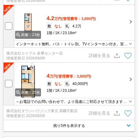
情報更新日
2026/08/09
4.2
万円
(管理費等：3,000円)
敷
なし
礼
4.2万
1階
1K
23.18m²
画像：23枚
インターネット無料。バス・トイレ別。TVインターホン付き。室内
に洗濯機置場あり。ガスキッチン。学生さんにオススメ。「エイブ
株式会社エイブル 多摩センター店
ル学割」利用可能物件です。
詳細を見る
情報更新日
2026/08/09
4
万円
(管理費等：3,000円)
敷
なし
礼
40,000円
1階
1K
23.18m²
画像：25枚
～お電話でのお問い合わせで、より迅速にご対応させて頂きます～
地域密着タウンハウジングまで～
株式会社タウンハウジング東京 高幡不動店
詳細を見る
情報更新日
2026/08/09
残り5件を表示する