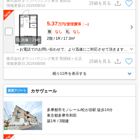
株式会社タウンハウジング東京 豊田店
詳細を見る
情報更新日
2026/08/10
5.37
万円
(管理費等：--)
敷
なし
礼
なし
2階
1R
17.3m²
画像：29枚
～お電話でのお問い合わせで、より迅速にご対応させて頂きます～
地域密着タウンハウジングまで～
株式会社タウンハウジング東京 聖蹟桜ヶ丘店
詳細を見る
情報更新日
2026/08/08
残り11件を表示する
カサヴェール
賃貸アパート
多摩都市モノレール/松が谷駅 徒歩14分
東京都多摩市和田
築1年
3階建