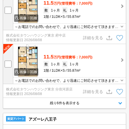
11.5
万円
(管理費等：7,000円)
敷
1ヶ月
礼
1ヶ月
1階
1LDK+S
55.87m²
画像：31枚
～お電話でのお問い合わせで、より迅速にご対応させて頂きます～
地域密着タウンハウジングまで～
株式会社タウンハウジング東京 府中店
詳細を見る
情報更新日
2026/08/08
11.5
万円
(管理費等：7,000円)
敷
1ヶ月
礼
1ヶ月
1階
1LDK+S
55.87m²
画像：31枚
～お電話でのお問い合わせで、より迅速にご対応させて頂きます～
地域密着タウンハウジングまで～
株式会社タウンハウジング東京 分倍河原店
詳細を見る
情報更新日
2026/08/08
残り6件を表示する
アズーレ八王子
賃貸アパート