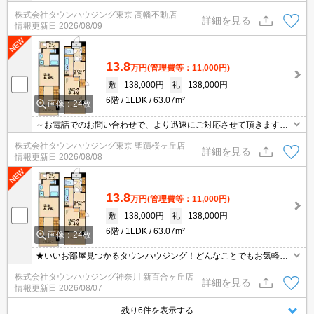
地域密着タウンハウジングまで～
株式会社タウンハウジング東京 高幡不動店
詳細を見る
情報更新日
2026/08/09
13.8
万円
(管理費等：11,000円)
敷
138,000円
礼
138,000円
6階
1LDK
63.07m²
画像：24枚
～お電話でのお問い合わせで、より迅速にご対応させて頂きます～
地域密着タウンハウジングまで～
株式会社タウンハウジング東京 聖蹟桜ヶ丘店
詳細を見る
情報更新日
2026/08/08
13.8
万円
(管理費等：11,000円)
敷
138,000円
礼
138,000円
6階
1LDK
63.07m²
画像：24枚
★いいお部屋見つかるタウンハウジング！どんなことでもお気軽に
ご相談ください♪★
株式会社タウンハウジング神奈川 新百合ヶ丘店
詳細を見る
情報更新日
2026/08/07
残り6件を表示する