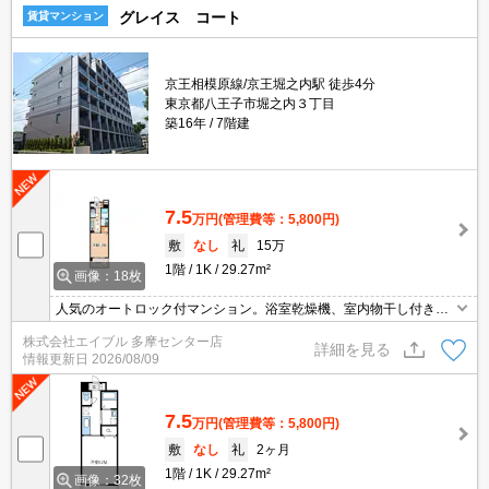
グレイス コート
賃貸マンション
京王相模原線/京王堀之内駅 徒歩4分
東京都八王子市堀之内３丁目
築16年
7階建
7.5
万円
(管理費等：5,800円)
敷
なし
礼
15万
1階
1K
29.27m²
画像：18枚
人気のオートロック付マンション。浴室乾燥機、室内物干し付きで
雨の日も安心です。NURO光インターネット無料。追い焚き機能付
株式会社エイブル 多摩センター店
きバス。経済的な都市ガス使用。消火剤・防災グッズ代16,500円
詳細を見る
情報更新日
2026/08/09
～。
7.5
万円
(管理費等：5,800円)
敷
なし
礼
2ヶ月
1階
1K
29.27m²
画像：32枚