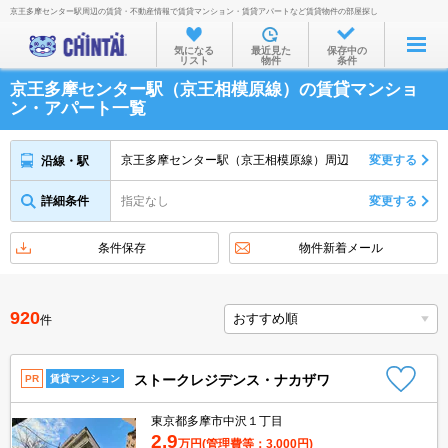
京王多摩センター駅周辺の賃貸・不動産情報で賃貸マンション・賃貸アパートなど賃貸物件の部屋探し
お部屋を探す
気になる
最近見た
保存中の
リスト
物件
条件
沿線・駅から
京王多摩センター駅（京王相模原線）の賃貸マンショ
住所から
ン・アパート一覧
家賃相場から
京王多摩センター駅（京王相模原線）周辺
変更する
沿線・駅
通勤通学時間から
詳細条件
指定なし
変更する
物件特集から
不動産会社から
条件保存
物件新着メール
TOP
920
件
ストークレジデンス・ナカザワ
PR
賃貸マンション
東京都多摩市中沢１丁目
2.9
万円
(管理費等：3,000円)