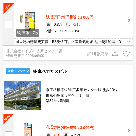
9.3
万円
(管理費等：3,000円)
敷
9.3万
礼
なし
2階
2LDK
55.28m²
画像：7枚
退去時の清掃費実費。BS受信可。浴室換気乾燥式。追焚給湯。3口
ガスコンロ付。TVインターホン付き。ガスコンロ付き。室内に洗濯
株式会社エイブル 多摩センター店
機置場あり。クローゼット付。仲介手数料家賃の0.55ヶ月分。
詳細を見る
情報更新日
2026/08/09
多摩ペガサスビル
賃貸マンション
京王相模原線/京王多摩センター駅 徒歩13分
東京都多摩市豊ケ丘１丁目
築36年
5階建
4.5
万円
(管理費等：3,000円)
敷
なし
礼
4.5万