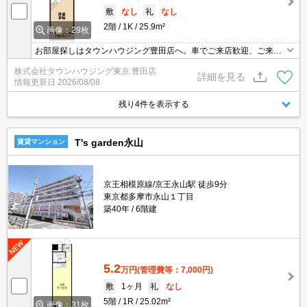
敷
なし
礼
なし
2階
1K
25.9m²
画像：29枚
お部屋探しはタウンハウジング豊田店へ。車でご来店歓迎、ご来店
用お客様駐車場あり！
株式会社タウンハウジング東京 豊田店
詳細を見る
情報更新日
2026/08/08
残り4件を表示する
T's garden永山
賃貸マンション
京王相模原線/京王永山駅 徒歩9分
東京都多摩市永山１丁目
築40年
6階建
5.2
万円
(管理費等：7,000円)
敷
1ヶ月
礼
なし
5階
1R
25.02m²
画像：31枚