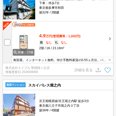
下車：停歩7分
東京都多摩市和田
築32年
3階建
4.9
万円
(管理費等：1,000円)
敷
なし
礼
なし
2階
1K
23.18m²
画像：23枚
角部屋。インターネット無料。仲介手数料家賃の0.55ヵ月分。バ
ス・トイレ別。引越指定業者あり。
株式会社エイブル 聖蹟桜ヶ丘店
詳細を見る
情報更新日
2026/08/08
スカイパレス堀之内
賃貸マンション
京王相模原線/京王堀之内駅 徒歩3分
東京都八王子市堀之内３丁目
築38年
4階建