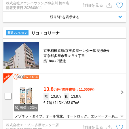
株式会社タウンハウジング神奈川 橋本店
詳細を見る
情報更新日
2026/08/11
残り6件を表示する
リコ・コリーナ
賃貸マンション
京王相模原線/京王多摩センター駅 徒歩9分
東京都多摩市豊ヶ丘１丁目
築18年
7階建
13.8
万円
(管理費等：11,000円)
敷
13.8万
礼
13.8万
6-7階
1LDK
63.07m²
画像：23枚
メゾネットタイプ。オール電化。オートロック。エレベーターあ
り。インターネット無料。洗面化粧台付き。温水洗浄便座付き。シ
株式会社エイブル 多摩センター店
ステムキッチン。TVインターホン付き。仲介手数料家賃の55%。
詳細を見る