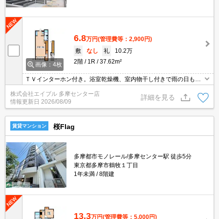
6.8
万円
(管理費等：2,900円)
敷
なし
礼
10.2万
2階
1R
37.62m²
画像：4枚
ＴＶインターホン付き。浴室乾燥機、室内物干し付きで雨の日も安
心です。ウォークインクローゼット付き。経済的な都市ガス使用。
株式会社エイブル 多摩センター店
防音フローリング。追い焚き機能付きバス。消火剤・防災グッズ代
詳細を見る
情報更新日
2026/08/09
16,500円～。
桜Flag
賃貸マンション
多摩都市モノレール/多摩センター駅 徒歩5分
東京都多摩市鶴牧１丁目
1年未満
8階建
13.3
万円
(管理費等：5,000円)