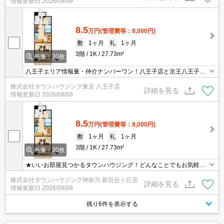
情報更新日
2026/08/09
8.5
万円
(管理費等：8,000円)
敷
1ヶ月
礼
1ヶ月
3階
1K
27.73m²
画像：30枚
八王子エリア情報量・仲介ナンバーワン！八王子店と京王八王子店
２店舗どちらでもご対応可能！
株式会社タウンハウジング東京 八王子店
詳細を見る
情報更新日
2026/08/09
8.5
万円
(管理費等：8,000円)
敷
1ヶ月
礼
1ヶ月
3階
1K
27.73m²
画像：30枚
★いいお部屋見つかるタウンハウジング！どんなことでもお気軽に
ご相談ください♪★
株式会社タウンハウジング神奈川 新百合ヶ丘店
詳細を見る
情報更新日
2026/08/08
残り6件を表示する