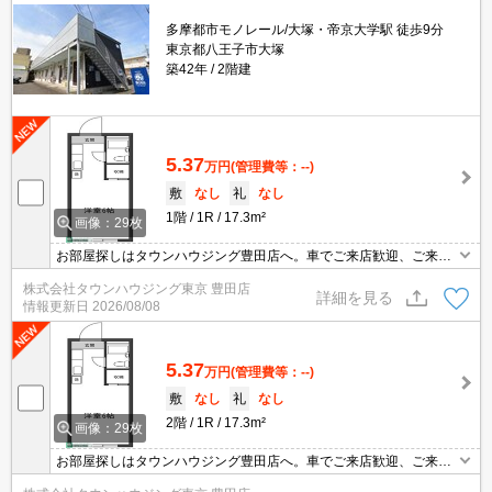
多摩都市モノレール/大塚・帝京大学駅 徒歩9分
東京都八王子市大塚
築42年
2階建
5.37
万円
(管理費等：--)
敷
なし
礼
なし
1階
1R
17.3m²
画像：29枚
お部屋探しはタウンハウジング豊田店へ。車でご来店歓迎、ご来店
用お客様駐車場あり！
株式会社タウンハウジング東京 豊田店
詳細を見る
情報更新日
2026/08/08
5.37
万円
(管理費等：--)
敷
なし
礼
なし
2階
1R
17.3m²
画像：29枚
お部屋探しはタウンハウジング豊田店へ。車でご来店歓迎、ご来店
用お客様駐車場あり！