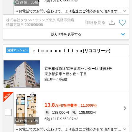
3階
2LDK
55.03m²
画像：35枚
～お電話でのお問い合わせで、より迅速にご対応させて頂きます～
地域密着タウンハウジングまで～
株式会社タウンハウジング東京 高幡不動店
詳細を見る
情報更新日
2026/08/08
残り3件を表示する
ｒｉｃｃｏ ｃｏｌｌｉｎａ(リココリーナ)
賃貸マンション
京王相模原線/京王多摩センター駅 徒歩8分
東京都多摩市豊ヶ丘１丁目
築18年
7階建
13.8
万円
(管理費等：11,000円)
敷
138,000円
礼
138,000円
6階
1LDK
63.07m²
画像：24枚
～お電話でのお問い合わせで、より迅速にご対応させて頂きます～