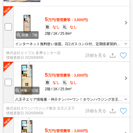
5
万円
(管理費等：3,000円)
敷
なし
礼
なし
2階
1K
25.9m²
画像：7枚
インターネット無料使い放題。2口ガスコンロ付。定期借家契約で
す。再契約可。
株式会社エイブル 多摩センター店
詳細を見る
情報更新日
2026/08/08
5
万円
(管理費等：3,000円)
敷
なし
礼
なし
2階
1K
25.9m²
画像：32枚
八王子エリア情報量・仲介ナンバーワン！タウンハウジング京王八
王子店です!お客様用駐車場もございますので車でのご来店も大歓迎
株式会社タウンハウジング東京 京王八王子
です！
詳細を見る
情報更新日
2026/08/08
5
万円
(管理費等：3,000円)