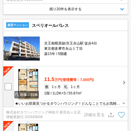
残り20件を表示する
スペリオールパレス
賃貸マンション
京王相模原線/京王永山駅 徒歩4分
東京都多摩市永山１丁目
築15年
5階建
11.5
万円
(管理費等：7,000円)
敷
1ヶ月
礼
1ヶ月
1階
1LDK+S
55.87m²
画像：31枚
★いいお部屋見つかるタウンハウジング！どんなことでもお気軽に
ご相談ください♪★
株式会社タウンハウジング神奈川 新百合ヶ丘店
詳細を見る
情報更新日
2026/08/08