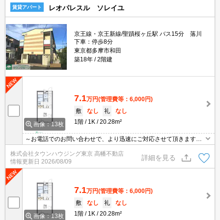
レオパレスル ソレイユ
賃貸アパート
京王線・京王新線/聖蹟桜ヶ丘駅 バス15分 落川
下車：停歩8分
東京都多摩市和田
築18年
2階建
7.1
万円
(管理費等：6,000円)
敷
なし
礼
なし
1階
1K
20.28m²
画像：13枚
～お電話でのお問い合わせで、より迅速にご対応させて頂きます～
地域密着タウンハウジングまで～
株式会社タウンハウジング東京 高幡不動店
詳細を見る
情報更新日
2026/08/09
7.1
万円
(管理費等：6,000円)
敷
なし
礼
なし
1階
1K
20.28m²
画像：13枚