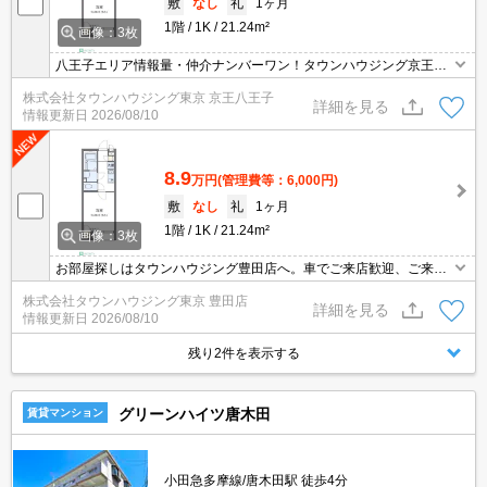
敷
なし
礼
1ヶ月
1階
1K
21.24m²
画像：3枚
八王子エリア情報量・仲介ナンバーワン！タウンハウジング京王八
王子店です!お客様用駐車場もございますので車でのご来店も大歓迎
株式会社タウンハウジング東京 京王八王子
です！
詳細を見る
情報更新日
2026/08/10
8.9
万円
(管理費等：6,000円)
敷
なし
礼
1ヶ月
1階
1K
21.24m²
画像：3枚
お部屋探しはタウンハウジング豊田店へ。車でご来店歓迎、ご来店
用お客様駐車場あり！
株式会社タウンハウジング東京 豊田店
詳細を見る
情報更新日
2026/08/10
残り2件を表示する
グリーンハイツ唐木田
賃貸マンション
小田急多摩線/唐木田駅 徒歩4分