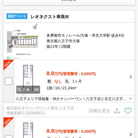
レオネクスト幸良III
賃貸アパート
多摩都市モノレール/大塚・帝京大学駅 徒歩4分
東京都八王子市大塚
築11年
2階建
8.9
万円
(管理費等：6,000円)
敷
なし
礼
1ヶ月
1階
1K
21.24m²
画像：3枚
八王子エリア情報量・仲介ナンバーワン！八王子店と京王八王子店
２店舗どちらでもご対応可能！
株式会社タウンハウジング東京 八王子店
詳細を見る
情報更新日
2026/08/11
8.9
万円
(管理費等：6,000円)