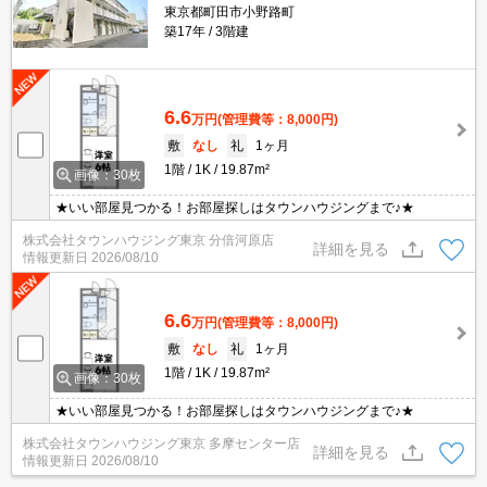
東京都町田市小野路町
築17年
3階建
6.6
万円
(管理費等：8,000円)
敷
なし
礼
1ヶ月
1階
1K
19.87m²
画像：30枚
★いい部屋見つかる！お部屋探しはタウンハウジングまで♪★
株式会社タウンハウジング東京 分倍河原店
詳細を見る
情報更新日
2026/08/10
6.6
万円
(管理費等：8,000円)
敷
なし
礼
1ヶ月
1階
1K
19.87m²
画像：30枚
★いい部屋見つかる！お部屋探しはタウンハウジングまで♪★
株式会社タウンハウジング東京 多摩センター店
詳細を見る
情報更新日
2026/08/10