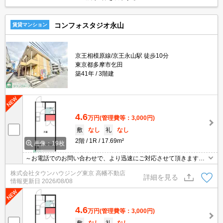
コンフォスタジオ永山
賃貸マンション
京王相模原線/京王永山駅 徒歩10分
東京都多摩市乞田
築41年
3階建
4.6
万円
(管理費等：3,000円)
敷
なし
礼
なし
2階
1R
17.69m²
画像：19枚
～お電話でのお問い合わせで、より迅速にご対応させて頂きます～
地域密着タウンハウジングまで～
株式会社タウンハウジング東京 高幡不動店
詳細を見る
情報更新日
2026/08/08
4.6
万円
(管理費等：3,000円)
敷
なし
礼
なし