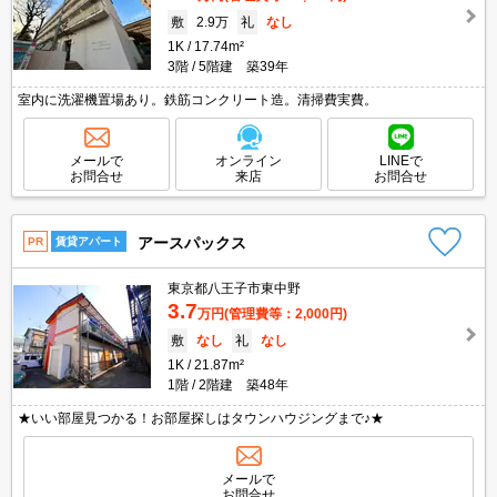
敷
2.9万
礼
なし
1K
17.74m²
3階
5階建 築39年
室内に洗濯機置場あり。鉄筋コンクリート造。清掃費実費。
メールで
オンライン
LINEで
お問合せ
来店
お問合せ
アースパックス
PR
賃貸アパート
東京都八王子市東中野
3.7
万円
(管理費等：2,000円)
敷
なし
礼
なし
1K
21.87m²
1階
2階建 築48年
★いい部屋見つかる！お部屋探しはタウンハウジングまで♪★
メールで
お問合せ