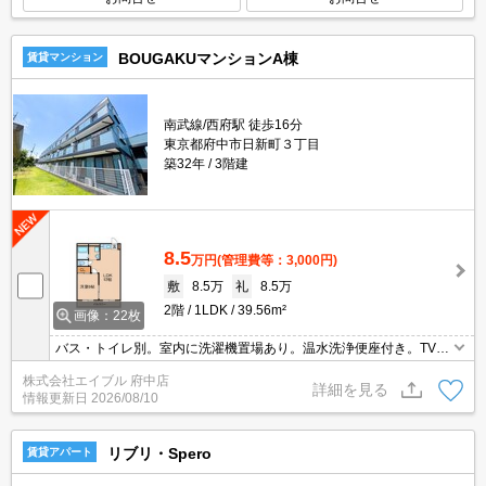
BOUGAKUマンションA棟
賃貸マンション
南武線/西府駅 徒歩16分
東京都府中市日新町３丁目
築32年
3階建
8.5
万円
(管理費等：3,000円)
敷
8.5万
礼
8.5万
2階
1LDK
39.56m²
画像：22枚
バス・トイレ別。室内に洗濯機置場あり。温水洗浄便座付き。TVイ
ンターホン付き。クローゼット付。IH調理器付き。エアコン2基付
株式会社エイブル 府中店
き。クローゼット付。洗面化粧台付き。
詳細を見る
情報更新日
2026/08/10
リブリ・Spero
賃貸アパート