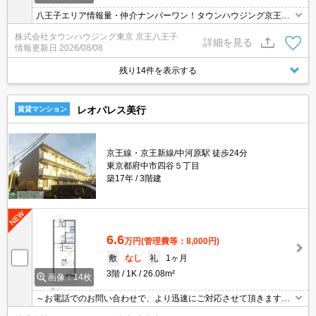
八王子エリア情報量・仲介ナンバーワン！タウンハウジング京王八
王子店です!お客様用駐車場もございますので車でのご来店も大歓迎
株式会社タウンハウジング東京 京王八王子
です！
詳細を見る
情報更新日
2026/08/08
残り14件を表示する
レオパレス美行
賃貸マンション
京王線・京王新線/中河原駅 徒歩24分
東京都府中市四谷５丁目
築17年
3階建
6.6
万円
(管理費等：8,000円)
敷
なし
礼
1ヶ月
3階
1K
26.08m²
画像：14枚
～お電話でのお問い合わせで、より迅速にご対応させて頂きます～
地域密着タウンハウジングまで～