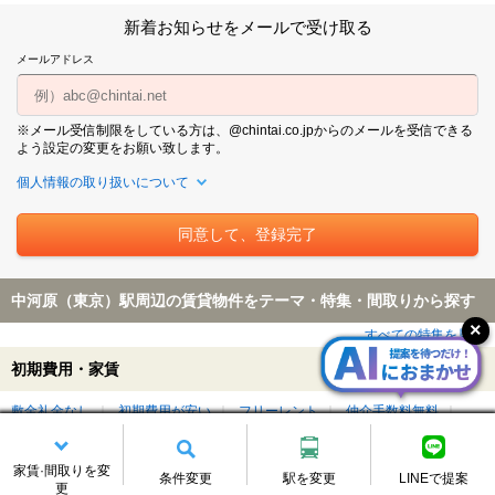
新着お知らせをメールで受け取る
メールアドレス
※メール受信制限をしている方は、@chintai.co.jpからのメールを受信できる
よう設定の変更をお願い致します。
個人情報の取り扱いについて
中河原（東京）駅周辺の賃貸物件をテーマ・特集・間取りから探す
すべての特集を見る
初期費用・家賃
敷金礼金なし
初期費用が安い
フリーレント
仲介手数料無料
仲介手数料が家賃の55%以下
初期費用クレジット払い可能
家賃3万円以下
家賃5万円以下
学生割引制度（学割）対象
家賃·間取りを変
条件変更
駅を変更
LINEで提案
更