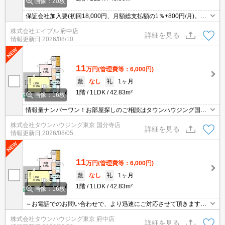
画像：20枚
保証会社加入要(初回18,000円、月額総支払額の1％+800円/月)。ペ
ット可(小型犬のみ)。浴室換気乾燥式。オートロック。宅配ボック
株式会社エイブル 府中店
スあり。システムキッチン。エアコン2基付き。WIC。追焚給湯。
詳細を見る
情報更新日
2026/08/10
11
万円
(管理費等：6,000円)
敷
なし
礼
1ヶ月
1階
1LDK
42.83m²
画像：16枚
情報量ナンバーワン！お部屋探しのご相談はタウンハウジング国分
寺店にお任せを！
株式会社タウンハウジング東京 国分寺店
詳細を見る
情報更新日
2026/08/05
11
万円
(管理費等：6,000円)
敷
なし
礼
1ヶ月
1階
1LDK
42.83m²
画像：16枚
～お電話でのお問い合わせで、より迅速にご対応させて頂きます～
地域密着タウンハウジングまで～
株式会社タウンハウジング東京 府中店
詳細を見る