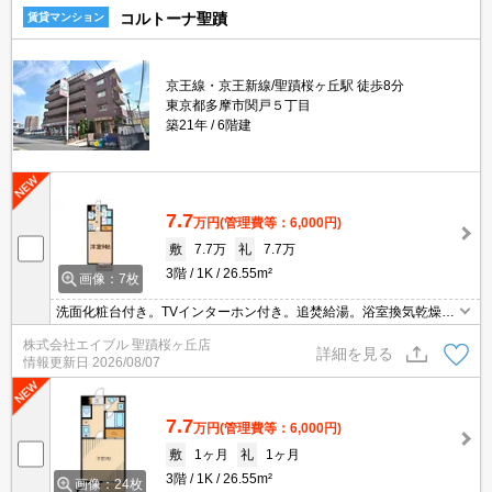
コルトーナ聖蹟
賃貸マンション
京王線・京王新線/聖蹟桜ヶ丘駅 徒歩8分
東京都多摩市関戸５丁目
築21年
6階建
7.7
万円
(管理費等：6,000円)
敷
7.7万
礼
7.7万
3階
1K
26.55m²
画像：7枚
洗面化粧台付き。TVインターホン付き。追焚給湯。浴室換気乾燥
式。室内洗濯機置場。便利な宅配BOX。ガスコンロ付き。仲介手数
株式会社エイブル 聖蹟桜ヶ丘店
料家賃の0.55ヶ月分。インターネット無料。
詳細を見る
情報更新日
2026/08/07
7.7
万円
(管理費等：6,000円)
敷
1ヶ月
礼
1ヶ月
3階
1K
26.55m²
画像：24枚