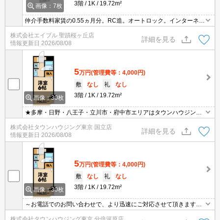
3階
1K
19.72m²
画像：7枚
仲介手数料家賃の0.55ヵ月分。RC造。オートロック。インターネッ
ト無料。1口ガスコンロ付。敷金・礼金なし。
株式会社エイブル 聖蹟桜ヶ丘店
詳細を見る
情報更新日
2026/08/08
5
万円
(管理費等：4,000円)
敷
なし
礼
なし
3階
1K
19.72m²
画像：30枚
★多摩・日野・八王子・立川市・府中市エリアはタウンハウジング
へお任せください！学区・スーパーなどの周辺情報もお気軽にお問
株式会社タウンハウジング東京 国立店
い合わせください★
詳細を見る
情報更新日
2026/08/08
5
万円
(管理費等：4,000円)
敷
なし
礼
なし
3階
1K
19.72m²
画像：30枚
～お電話でのお問い合わせで、より迅速にご対応させて頂きます～
地域密着タウンハウジングまで～
株式会社タウンハウジング東京 分倍河原店