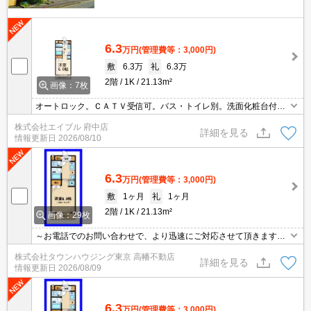
6.3
万円
(管理費等：3,000円)
敷
6.3万
礼
6.3万
2階
1K
21.13m²
画像：7枚
オートロック。ＣＡＴＶ受信可。バス・トイレ別。洗面化粧台付
き。保証会社加入要(初回、月額総支払額の50%)。クローゼット
株式会社エイブル 府中店
付。バルコニー。エアコン付き。
詳細を見る
情報更新日
2026/08/10
6.3
万円
(管理費等：3,000円)
敷
1ヶ月
礼
1ヶ月
2階
1K
21.13m²
画像：29枚
～お電話でのお問い合わせで、より迅速にご対応させて頂きます～
地域密着タウンハウジングまで～
株式会社タウンハウジング東京 高幡不動店
詳細を見る
情報更新日
2026/08/09
6.3
万円
(管理費等：3,000円)