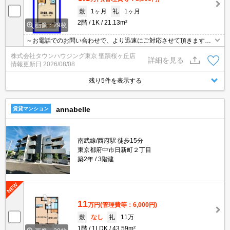
敷
1ヶ月
礼
1ヶ月
2階
1K
21.13m²
画像：29枚
～お電話でのお問い合わせで、より迅速にご対応させて頂きます～
地域密着タウンハウジングまで～
株式会社タウンハウジング東京 聖蹟桜ヶ丘店
詳細を見る
情報更新日
2026/08/08
残り5件を表示する
annabelle
賃貸マンション
南武線/西府駅 徒歩15分
東京都府中市日新町２丁目
築2年
3階建
11
万円
(管理費等：6,000円)
敷
なし
礼
11万
1階
1LDK
43.59m²