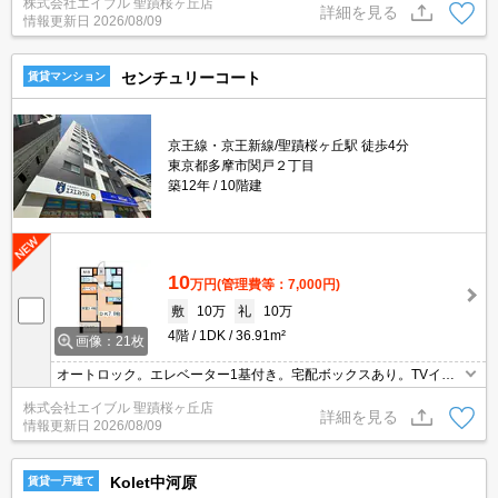
株式会社エイブル 聖蹟桜ヶ丘店
詳細を見る
情報更新日
2026/08/09
センチュリーコート
賃貸マンション
京王線・京王新線/聖蹟桜ヶ丘駅 徒歩4分
東京都多摩市関戸２丁目
築12年
10階建
10
万円
(管理費等：7,000円)
敷
10万
礼
10万
4階
1DK
36.91m²
画像：21枚
オートロック。エレベーター1基付き。宅配ボックスあり。TVイン
ターホン付き。浴室乾燥機付。仲介手数料家賃の0.55ヶ月分。
株式会社エイブル 聖蹟桜ヶ丘店
詳細を見る
情報更新日
2026/08/09
Kolet中河原
賃貸一戸建て