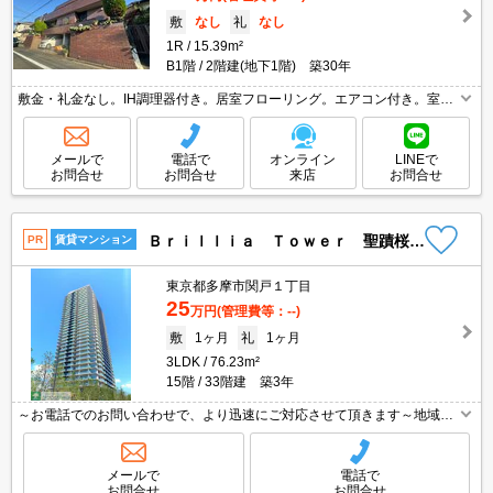
敷
なし
礼
なし
1R
15.39m²
B1階
2階建(地下1階) 築30年
敷金・礼金なし。IH調理器付き。居室フローリング。エアコン付き。室内
洗濯機置場。J:COM1G Wi-Fi無料。契約金・家賃キャッシュレス決済対応
（条件あり）。
メールで
電話で
オンライン
LINEで
お問合せ
お問合せ
来店
お問合せ
Ｂｒｉｌｌｉａ Ｔｏｗｅｒ 聖蹟桜ヶ丘
PR
賃貸マンション
東京都多摩市関戸１丁目
25
万円
(管理費等：--)
敷
1ヶ月
礼
1ヶ月
3LDK
76.23m²
15階
33階建 築3年
～お電話でのお問い合わせで、より迅速にご対応させて頂きます～地域密
着タウンハウジングまで～
メールで
電話で
お問合せ
お問合せ