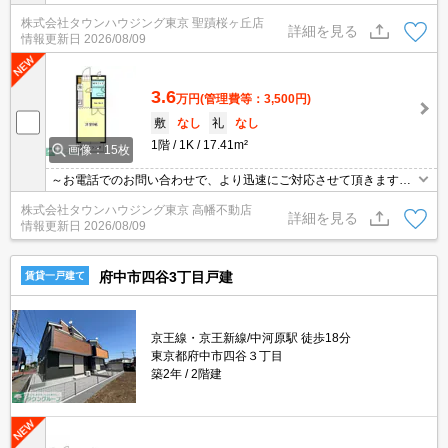
地域密着タウンハウジングまで～
株式会社タウンハウジング東京 聖蹟桜ヶ丘店
詳細を見る
情報更新日
2026/08/09
3.6
万円
(管理費等：3,500円)
敷
なし
礼
なし
1階
1K
17.41m²
画像：15枚
～お電話でのお問い合わせで、より迅速にご対応させて頂きます～
地域密着タウンハウジングまで～
株式会社タウンハウジング東京 高幡不動店
詳細を見る
情報更新日
2026/08/09
府中市四谷3丁目戸建
賃貸一戸建て
京王線・京王新線/中河原駅 徒歩18分
東京都府中市四谷３丁目
築2年
2階建