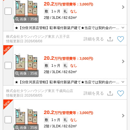
20.2
万円
(管理費等：3,000円)
敷
1ヶ月
礼
なし
2階
3LDK
82.62m²
画像：35枚
★【分倍河原店管轄】駐車場付新築戸建て★当店では契約金の一部
クレジットカード払いを始めました。★お問い合わせはタウンハウ
株式会社タウンハウジング東京 八王子店
ジング分倍河原店まで★
詳細を見る
情報更新日
2026/08/08
20.2
万円
(管理費等：3,000円)
敷
1ヶ月
礼
なし
2階
3LDK
82.62m²
画像：35枚
★【分倍河原店管轄】駐車場付新築戸建て★当店では契約金の一部
クレジットカード払いを始めました。★お問い合わせはタウンハウ
株式会社タウンハウジング東京 千歳烏山店
ジング分倍河原店まで★
詳細を見る
情報更新日
2026/08/05
20.2
万円
(管理費等：3,000円)
敷
1ヶ月
礼
なし
2階
3LDK
82.62m²
画像：35枚