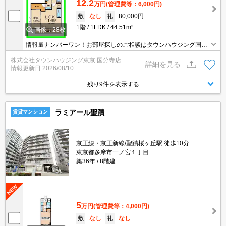
12.2
万円
(管理費等：6,000円)
敷
なし
礼
80,000円
1階
1LDK
44.51m²
画像：28枚
情報量ナンバーワン！お部屋探しのご相談はタウンハウジング国分
寺店にお任せを！
株式会社タウンハウジング東京 国分寺店
詳細を見る
情報更新日
2026/08/10
残り9件を表示する
ラミアール聖蹟
賃貸マンション
京王線・京王新線/聖蹟桜ヶ丘駅 徒歩10分
東京都多摩市一ノ宮１丁目
築36年
8階建
5
万円
(管理費等：4,000円)
敷
なし
礼
なし