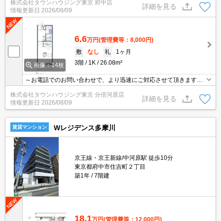
株式会社タウンハウジング東京 府中店
詳細を見る
情報更新日
2026/08/09
6.6
万円
(管理費等：8,000円)
敷
なし
礼
1ヶ月
3階
1K
26.08m²
画像：14枚
～お電話でのお問い合わせで、より迅速にご対応させて頂きます～
地域密着タウンハウジングまで～
株式会社タウンハウジング東京 分倍河原店
詳細を見る
情報更新日
2026/08/09
Wレジデンス多摩川
賃貸マンション
京王線・京王新線/中河原駅 徒歩10分
東京都府中市住吉町２丁目
築1年
7階建
18.1
万円
(管理費等：12,000円)