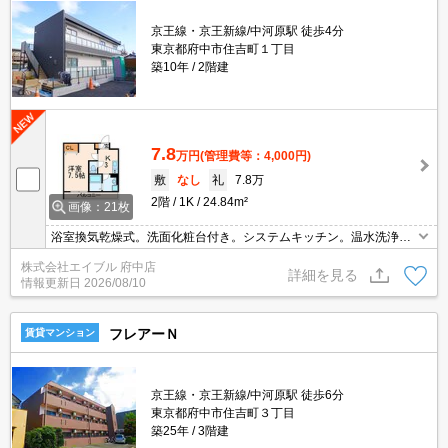
京王線・京王新線/中河原駅 徒歩4分
東京都府中市住吉町１丁目
築10年
2階建
7.8
万円
(管理費等：4,000円)
敷
なし
礼
7.8万
2階
1K
24.84m²
画像：21枚
浴室換気乾燥式。洗面化粧台付き。システムキッチン。温水洗浄便
座付き。バス・トイレ別。TVインターホン付き。クローゼット付。
株式会社エイブル 府中店
バルコニー。防犯シャッター。最上階。インターネット無料。エア
詳細を見る
情報更新日
2026/08/10
コン付き。
フレアーＮ
賃貸マンション
京王線・京王新線/中河原駅 徒歩6分
東京都府中市住吉町３丁目
築25年
3階建