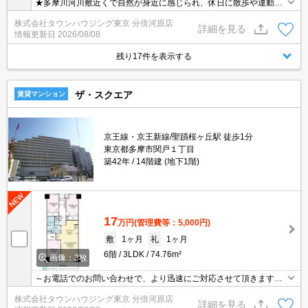
★多摩川河川敷近くで自然が身近に感じられ、休日に散歩や運動な
どがしやすく 季節に応じた風景を楽しめます★
株式会社タウンハウジング東京 分倍河原店
詳細を見る
情報更新日
2026/08/08
残り17件を表示する
ザ・スクエア
賃貸マンション
京王線・京王新線/聖蹟桜ヶ丘駅 徒歩1分
東京都多摩市関戸１丁目
築42年
14階建 (地下1階)
17
万円
(管理費等：5,000円)
敷
1ヶ月
礼
1ヶ月
6階
3LDK
74.76m²
画像：3枚
～お電話でのお問い合わせで、より迅速にご対応させて頂きます～
地域密着タウンハウジングまで～
株式会社タウンハウジング東京 分倍河原店
詳細を見る