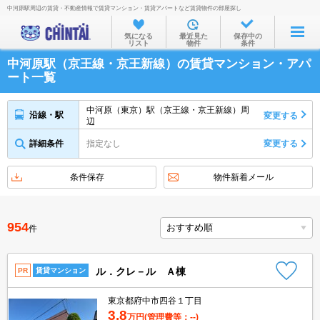
中河原駅周辺の賃貸・不動産情報で賃貸マンション・賃貸アパートなど賃貸物件の部屋探し
お部屋を探す
気になる
最近見た
保存中の
リスト
物件
条件
沿線・駅から
中河原駅（京王線・京王新線）の賃貸マンション・アパ
住所から
ート一覧
家賃相場から
中河原（東京）駅（京王線・京王新線）周
沿線・駅
変更する
辺
通勤通学時間から
詳細条件
指定なし
変更する
物件特集から
不動産会社から
条件保存
物件新着メール
TOP
954
件
ル．クレ－ル Ａ棟
PR
賃貸マンション
東京都府中市四谷１丁目
3.8
万円
(管理費等：--)