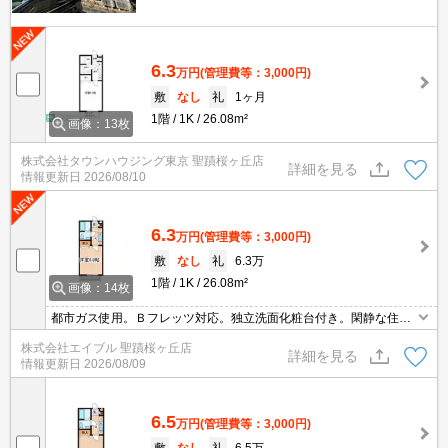
6.3
万円
(管理費等：3,000円)
敷
なし
礼
1ヶ月
1階
1K
26.08m²
画像：13枚
株式会社タウンハウジング東京 聖蹟桜ヶ丘店
詳細を見る
情報更新日
2026/08/10
6.3
万円
(管理費等：3,000円)
敷
なし
礼
6.3万
1階
1K
26.08m²
画像：14枚
都市ガス使用。Ｂフレッツ対応。独立洗面化粧台付き。閑静な住宅
街。室内洗濯機置場。仲介手数料家賃の0.55ヵ月分。
株式会社エイブル 聖蹟桜ヶ丘店
詳細を見る
情報更新日
2026/08/09
6.5
万円
(管理費等：3,000円)
敷
なし
礼
6.5万