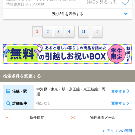
詳細を見る
情報更新日
2026/08/09
残り3件を表示する
1
2
3
4
11
…
検索条件を変更する
中河原（東京）駅（京王線・京王新線）周
沿線・駅
変更する
辺
詳細条件
指定なし
変更する
条件保存
物件新着メール
アイコンの説明