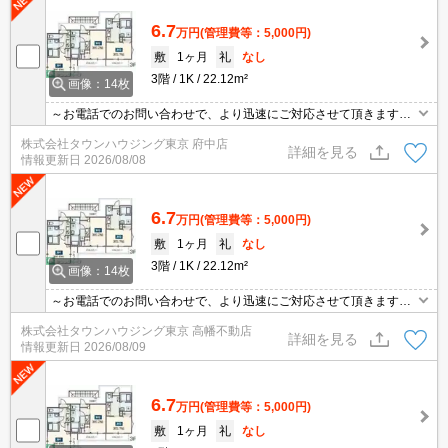
6.7
万円
(管理費等：5,000円)
敷
1ヶ月
礼
なし
3階
1K
22.12m²
画像：14枚
～お電話でのお問い合わせで、より迅速にご対応させて頂きます～
地域密着タウンハウジングまで～
株式会社タウンハウジング東京 府中店
詳細を見る
情報更新日
2026/08/08
6.7
万円
(管理費等：5,000円)
敷
1ヶ月
礼
なし
3階
1K
22.12m²
画像：14枚
～お電話でのお問い合わせで、より迅速にご対応させて頂きます～
地域密着タウンハウジングまで～
株式会社タウンハウジング東京 高幡不動店
詳細を見る
情報更新日
2026/08/09
6.7
万円
(管理費等：5,000円)
敷
1ヶ月
礼
なし