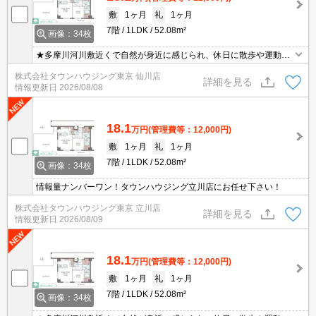
敷
1ヶ月
礼
1ヶ月
7階
1LDK
52.08m²
画像：34枚
★多摩川河川敷近くで自然が身近に感じられ、休日に散歩や運動な
どがしやすく 季節に応じた風景を楽しめます★
株式会社タウンハウジング東京 仙川店
詳細を見る
情報更新日
2026/08/08
18.1
万円
(管理費等：12,000円)
敷
1ヶ月
礼
1ヶ月
7階
1LDK
52.08m²
画像：34枚
情報量ナンバーワン！タウンハウジング立川店にお任せ下さい！
株式会社タウンハウジング東京 立川店
詳細を見る
情報更新日
2026/08/09
18.1
万円
(管理費等：12,000円)
敷
1ヶ月
礼
1ヶ月
7階
1LDK
52.08m²
画像：34枚