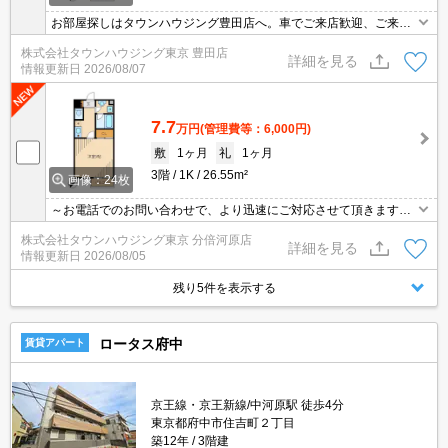
お部屋探しはタウンハウジング豊田店へ。車でご来店歓迎、ご来店
用お客様駐車場あり！
株式会社タウンハウジング東京 豊田店
詳細を見る
情報更新日
2026/08/07
7.7
万円
(管理費等：6,000円)
敷
1ヶ月
礼
1ヶ月
3階
1K
26.55m²
画像：24枚
～お電話でのお問い合わせで、より迅速にご対応させて頂きます～
地域密着タウンハウジングまで～
株式会社タウンハウジング東京 分倍河原店
詳細を見る
情報更新日
2026/08/05
残り5件を表示する
ロータス府中
賃貸アパート
京王線・京王新線/中河原駅 徒歩4分
東京都府中市住吉町２丁目
築12年
3階建