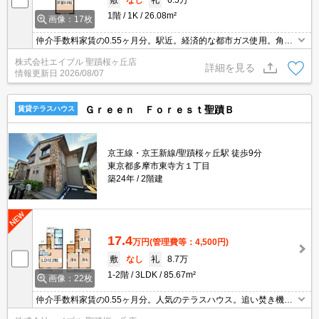
1階
1K
26.08m²
画像：17枚
仲介手数料家賃の0.55ヶ月分。駅近。経済的な都市ガス使用。角部
屋。
株式会社エイブル 聖蹟桜ヶ丘店
詳細を見る
情報更新日
2026/08/07
Ｇｒｅｅｎ Ｆｏｒｅｓｔ聖蹟Ｂ
賃貸テラスハウス
京王線・京王新線/聖蹟桜ヶ丘駅 徒歩9分
東京都多摩市東寺方１丁目
築24年
2階建
17.4
万円
(管理費等：4,500円)
敷
なし
礼
8.7万
1-2階
3LDK
85.67m²
画像：22枚
仲介手数料家賃の0.55ヶ月分。人気のテラスハウス。追い焚き機能
付きバス。TVインターホン付き。