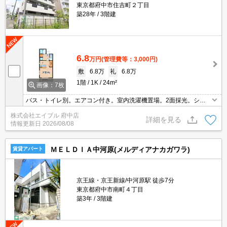
東京都府中市住吉町２丁目
築28年
3階建
6.8
万円
(管理費等：3,000円)
敷
6.8万
礼
6.8万
1階
1K
24m²
画像：7枚
バス・トイレ別。エアコン付き。室内洗濯機置場。2面採光。シス
テムキッチン。保証会社加入要(初回、月額総支払額の50%)。クロ
株式会社エイブル 府中店
ーゼット付。シューズボックス付き。2口ガスコンロ使用可。エア
詳細を見る
情報更新日
2026/08/08
コン洗浄代実費。
ＭＥＬＤＩＡ中河原(メルディアナカガワラ)
賃貸アパート
京王線・京王新線/中河原駅 徒歩7分
東京都府中市南町４丁目
築3年
3階建