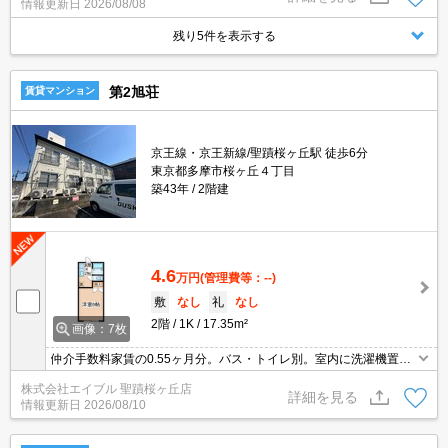
情報更新日
2026/08/08
残り5件を表示する
第2旭荘
賃貸マンション
京王線・京王新線/聖蹟桜ヶ丘駅 徒歩6分
東京都多摩市桜ヶ丘４丁目
築43年
2階建
4.6
万円
(管理費等：--)
敷
なし
礼
なし
2階
1K
17.35m²
画像：7枚
仲介手数料家賃の0.55ヶ月分。バス・トイレ別。室内に洗濯機置場
あり。
株式会社エイブル 聖蹟桜ヶ丘店
詳細を見る
情報更新日
2026/08/10