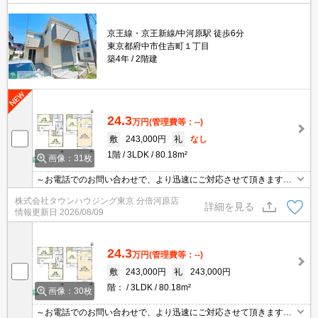
京王線・京王新線/中河原駅 徒歩6分
東京都府中市住吉町１丁目
築4年
2階建
24.3
万円
(管理費等：--)
敷
243,000円
礼
なし
1階
3LDK
80.18m²
画像：31枚
～お電話でのお問い合わせで、より迅速にご対応させて頂きます～
地域密着タウンハウジングまで～
株式会社タウンハウジング東京 分倍河原店
詳細を見る
情報更新日
2026/08/09
24.3
万円
(管理費等：--)
敷
243,000円
礼
243,000円
階：
3LDK
80.18m²
画像：30枚
～お電話でのお問い合わせで、より迅速にご対応させて頂きます～