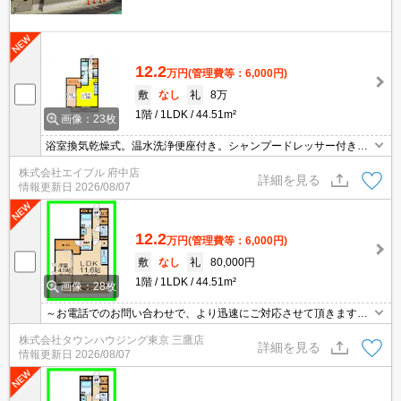
12.2
万円
(管理費等：6,000円)
敷
なし
礼
8万
1階
1LDK
44.51m²
画像：23枚
浴室換気乾燥式。温水洗浄便座付き。シャンプードレッサー付き。
保証会社加入要(初回35,000円、月額総支払額の1％+800円/月)。角
株式会社エイブル 府中店
部屋。ウォークインクローゼット付き。追焚給湯。カードキー。
詳細を見る
情報更新日
2026/08/07
12.2
万円
(管理費等：6,000円)
敷
なし
礼
80,000円
1階
1LDK
44.51m²
画像：28枚
～お電話でのお問い合わせで、より迅速にご対応させて頂きます～
地域密着タウンハウジングまで～
株式会社タウンハウジング東京 三鷹店
詳細を見る
情報更新日
2026/08/07