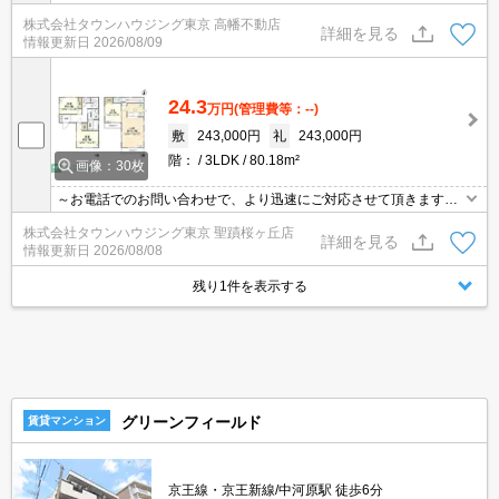
地域密着タウンハウジングまで～
株式会社タウンハウジング東京 高幡不動店
詳細を見る
情報更新日
2026/08/09
24.3
万円
(管理費等：--)
敷
243,000円
礼
243,000円
階：
3LDK
80.18m²
画像：30枚
～お電話でのお問い合わせで、より迅速にご対応させて頂きます～
地域密着タウンハウジングまで～
株式会社タウンハウジング東京 聖蹟桜ヶ丘店
詳細を見る
情報更新日
2026/08/08
残り1件を表示する
グリーンフィールド
賃貸マンション
京王線・京王新線/中河原駅 徒歩6分