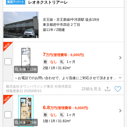
レオネクストリアーレ
賃貸アパート
京王線・京王新線/中河原駅 徒歩18分
東京都府中市四谷２丁目
築11年
2階建
7
万円
(管理費等：6,000円)
敷
なし
礼
1ヶ月
2階
1R
31.82m²
画像：12枚
～お電話でのお問い合わせで、より迅速にご対応させて頂きます～
地域密着タウンハウジングまで～
株式会社タウンハウジング東京 分倍河原店
詳細を見る
情報更新日
2026/08/10
6.8
万円
(管理費等：6,000円)
敷
なし
礼
1ヶ月
1階
1R
31.82m²
画像：25枚