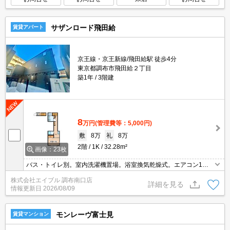
サザンロード飛田給
賃貸アパート
京王線・京王新線/飛田給駅 徒歩4分
東京都調布市飛田給２丁目
築1年
3階建
8
万円
(管理費等：5,000円)
敷
8万
礼
8万
2階
1K
32.28m²
画像：23枚
バス・トイレ別。室内洗濯機置場。浴室換気乾燥式。エアコン1基
付き。洗面化粧台付き。オートロック。宅配ボックスあり。南向き
株式会社エイブル 調布南口店
の角部屋。
詳細を見る
情報更新日
2026/08/09
モンレーヴ富士見
賃貸マンション