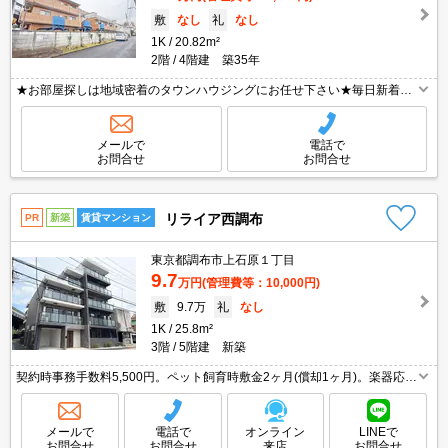
敷
なし
礼
なし
1K
20.82m²
2階
4階建 築35年
★お部屋探しは地域密着のタウンハウジングにお任せ下さい★毎日新着情
報更新中★
メールで
電話で
お問合せ
お問合せ
リライア西調布
PR
新築
賃貸マンション
東京都調布市上石原１丁目
9.7
万円
(管理費等：10,000円)
敷
9.7万
礼
なし
1K
25.8m²
3階
5階建 新築
契約時事務手数料5,500円。ペット飼育時敷金2ヶ月(償却1ヶ月)。楽器応相
談。オートロック。エレベーターあり。TVインターホン付き。宅配ボック
スあり。敷地内防犯カメラ設置。駐輪場有。
メールで
電話で
オンライン
LINEで
お問合せ
お問合せ
来店
お問合せ