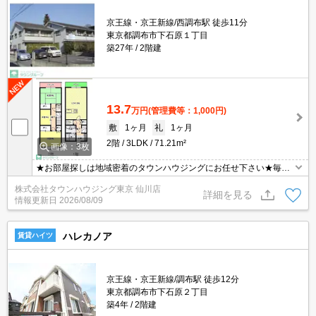
京王線・京王新線/西調布駅 徒歩11分
東京都調布市下石原１丁目
築27年
2階建
13.7
万円
(管理費等：1,000円)
敷
1ヶ月
礼
1ヶ月
2階
3LDK
71.21m²
画像：3枚
★お部屋探しは地域密着のタウンハウジングにお任せ下さい★毎日
新着情報更新中★
株式会社タウンハウジング東京 仙川店
詳細を見る
情報更新日
2026/08/09
ハレカノア
賃貸ハイツ
京王線・京王新線/調布駅 徒歩12分
東京都調布市下石原２丁目
築4年
2階建