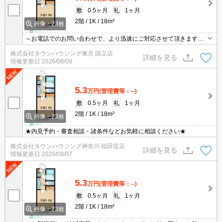
敷
0.5ヶ月
礼
1ヶ月
2階
1K
18m²
画像：23枚
～お電話でのお問い合わせで、より迅速にご対応させて頂きます～
地域密着タウンハウジングまで～
株式会社タウンハウジング東京 国立店
詳細を見る
情報更新日
2026/08/08
5.3
万円
(管理費等：--)
敷
0.5ヶ月
礼
1ヶ月
2階
1K
18m²
画像：23枚
★内見予約・審査相談・諸条件などお気軽に相談ください★
株式会社タウンハウジング神奈川 稲田堤店
詳細を見る
情報更新日
2026/08/07
5.3
万円
(管理費等：--)
敷
0.5ヶ月
礼
1ヶ月
2階
1K
18m²
画像：23枚