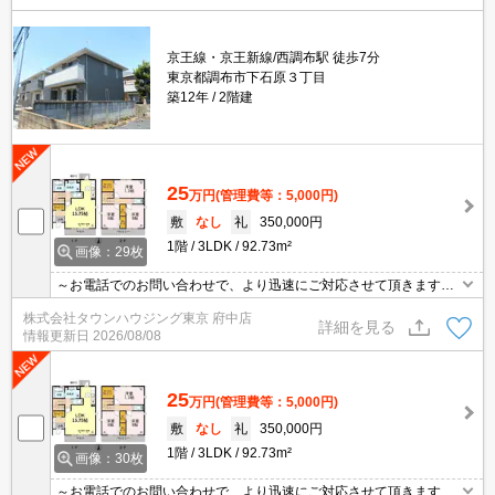
京王線・京王新線/西調布駅 徒歩7分
東京都調布市下石原３丁目
築12年
2階建
25
万円
(管理費等：5,000円)
敷
なし
礼
350,000円
1階
3LDK
92.73m²
画像：29枚
～お電話でのお問い合わせで、より迅速にご対応させて頂きます～
地域密着タウンハウジングまで～
株式会社タウンハウジング東京 府中店
詳細を見る
情報更新日
2026/08/08
25
万円
(管理費等：5,000円)
敷
なし
礼
350,000円
1階
3LDK
92.73m²
画像：30枚
～お電話でのお問い合わせで、より迅速にご対応させて頂きます～