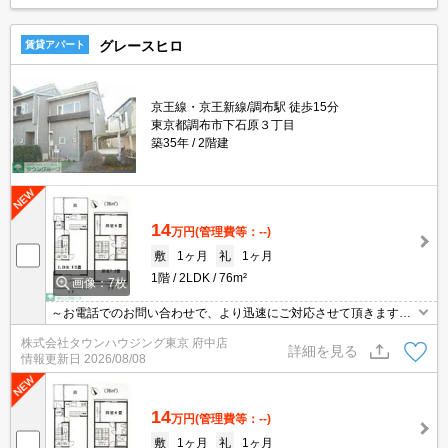
グレースヒロ
賃貸アパート
京王線・京王新線/調布駅 徒歩15分
東京都調布市下石原３丁目
築35年
2階建
14
万円
(管理費等：--)
敷
1ヶ月
礼
1ヶ月
1階
2LDK
76m²
画像：7枚
～お電話でのお問い合わせで、より迅速にご対応させて頂きます～
地域密着タウンハウジングまで～
株式会社タウンハウジング東京 府中店
詳細を見る
情報更新日
2026/08/08
14
万円
(管理費等：--)
敷
1ヶ月
礼
1ヶ月