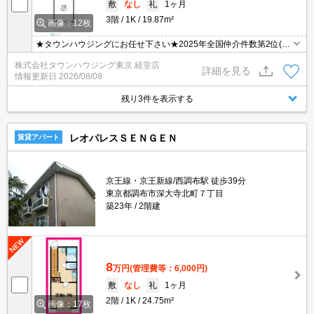
敷
なし
礼
1ヶ月
3階
1K
19.87m²
画像：12枚
★タウンハウジングにお任せ下さい★2025年全国仲介件数第2位(全
国賃貸新聞2026年掲載)★
株式会社タウンハウジング東京 経堂店
詳細を見る
情報更新日
2026/08/08
残り3件を表示する
レオパレスＳＥＮＧＥＮ
賃貸アパート
京王線・京王新線/西調布駅 徒歩39分
東京都調布市深大寺北町７丁目
築23年
2階建
8
万円
(管理費等：6,000円)
敷
なし
礼
1ヶ月
2階
1K
24.75m²
画像：17枚