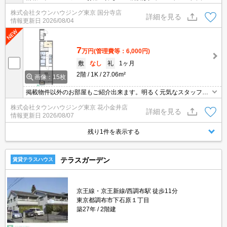
寺店にお任せを！
株式会社タウンハウジング東京 国分寺店
詳細を見る
情報更新日
2026/08/04
7
万円
(管理費等：6,000円)
敷
なし
礼
1ヶ月
2階
1K
27.06m²
画像：15枚
掲載物件以外のお部屋もご紹介出来ます。明るく元気なスタッフが
丁寧にご対応させていただきます。オンラインで見学・接客可能で
株式会社タウンハウジング東京 花小金井店
す！お気軽にお問い合わせ下さい☆★
詳細を見る
情報更新日
2026/08/07
残り1件を表示する
テラスガーデン
賃貸テラスハウス
京王線・京王新線/西調布駅 徒歩11分
東京都調布市下石原１丁目
築27年
2階建