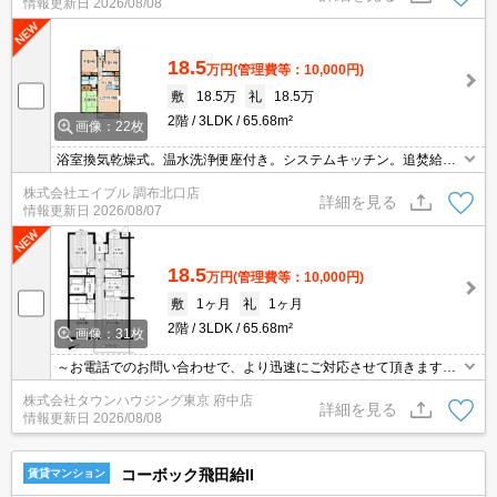
情報更新日
2026/08/08
18.5
万円
(管理費等：10,000円)
敷
18.5万
礼
18.5万
2階
3LDK
65.68m²
画像：22枚
浴室換気乾燥式。温水洗浄便座付き。システムキッチン。追焚給
湯。
株式会社エイブル 調布北口店
詳細を見る
情報更新日
2026/08/07
18.5
万円
(管理費等：10,000円)
敷
1ヶ月
礼
1ヶ月
2階
3LDK
65.68m²
画像：31枚
～お電話でのお問い合わせで、より迅速にご対応させて頂きます～
地域密着タウンハウジングまで～
株式会社タウンハウジング東京 府中店
詳細を見る
情報更新日
2026/08/08
コーボック飛田給II
賃貸マンション