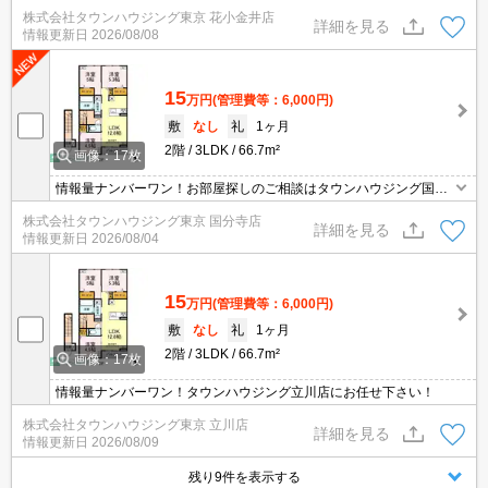
丁寧にご対応させていただきます。オンラインで見学・接客可能で
株式会社タウンハウジング東京 花小金井店
す！お気軽にお問い合わせ下さい☆★
詳細を見る
情報更新日
2026/08/08
15
万円
(管理費等：6,000円)
敷
なし
礼
1ヶ月
2階
3LDK
66.7m²
画像：17枚
情報量ナンバーワン！お部屋探しのご相談はタウンハウジング国分
寺店にお任せを！
株式会社タウンハウジング東京 国分寺店
詳細を見る
情報更新日
2026/08/04
15
万円
(管理費等：6,000円)
敷
なし
礼
1ヶ月
2階
3LDK
66.7m²
画像：17枚
情報量ナンバーワン！タウンハウジング立川店にお任せ下さい！
株式会社タウンハウジング東京 立川店
詳細を見る
情報更新日
2026/08/09
残り9件を表示する