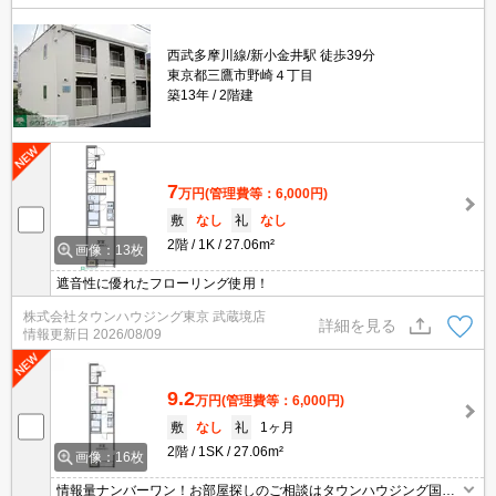
西武多摩川線/新小金井駅 徒歩39分
東京都三鷹市野崎４丁目
築13年
2階建
7
万円
(管理費等：6,000円)
敷
なし
礼
なし
2階
1K
27.06m²
画像：13枚
遮音性に優れたフローリング使用！
株式会社タウンハウジング東京 武蔵境店
詳細を見る
情報更新日
2026/08/09
9.2
万円
(管理費等：6,000円)
敷
なし
礼
1ヶ月
2階
1SK
27.06m²
画像：16枚
情報量ナンバーワン！お部屋探しのご相談はタウンハウジング国分