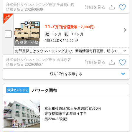
違いなく♪
株式会社タウンハウジング東京 千歳烏山店
詳細を見る
情報更新日
2026/08/09
11.7
万円
(管理費等：7,000円)
敷
1ヶ月
礼
1.2ヶ月
4階
1LDK
42.56m²
画像：25枚
お部屋探しはタウンハウジングまで。新着情報毎日更新。明るく元
気なスタッフがお待ちしております。
株式会社タウンハウジング東京 吉祥寺店
詳細を見る
情報更新日
2026/08/07
残り17件を表示する
パワーク調布
賃貸マンション
京王相模原線/京王多摩川駅 徒歩6分
東京都調布市多摩川４丁目
築22年
3階建