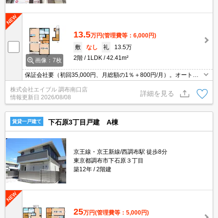
13.5
万円
(管理費等：6,000円)
敷
なし
礼
13.5万
2階
1LDK
42.41m²
画像：7枚
保証会社要（初回35,000円、月総額の1％＋800円/月）。オートロ
ック。宅配ボックスあり。
株式会社エイブル 調布南口店
詳細を見る
情報更新日
2026/08/08
下石原3丁目戸建 A棟
賃貸一戸建て
京王線・京王新線/西調布駅 徒歩8分
東京都調布市下石原３丁目
築12年
2階建
25
万円
(管理費等：5,000円)