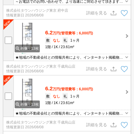
～お電話でのお問い合わせで、より迅速にご対応させて頂きます～
地域密着タウンハウジングまで～
株式会社タウンハウジング東京 府中店
詳細を見る
情報更新日
2026/08/08
6.2
万円
(管理費等：6,000円)
敷
なし
礼
1ヶ月
1階
1K
23.61m²
画像：13枚
★地域の不動産会社との情報共有により、インターネット掲載物件
のほぼ全てがご紹介可能です♪お家賃交渉や礼金交渉などもお気軽に
株式会社タウンハウジング東京 千歳烏山店
ご相談ください♪
詳細を見る
情報更新日
2026/08/08
6.2
万円
(管理費等：6,000円)
敷
なし
礼
1ヶ月
1階
1K
23.61m²
画像：13枚
★地域の不動産会社との情報共有により、インターネット掲載物件
のほぼ全てがご紹介可能です♪お家賃交渉や礼金交渉などもお気軽に
株式会社タウンハウジング東京 千歳烏山店
ご相談ください♪
詳細を見る
情報更新日
2026/08/08