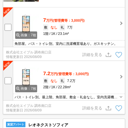
7
万円
(管理費等：3,000円)
敷
なし
礼
7万
1階
1K
23.1m²
画像：7枚
角部屋。バス・トイレ別。室内に洗濯機置場あり。ガスキッチン。
株式会社エイブル 調布南口店
詳細を見る
情報更新日
2026/08/09
7.2
万円
(管理費等：3,000円)
敷
なし
礼
7.2万
2階
1K
22.28m²
画像：7枚
バス・トイレ別。最上階。角部屋。敷金・礼金なし。室内洗濯機置
場。TVモニター付インターホン。角部屋。エアコン付き。
株式会社エイブル 調布南口店
詳細を見る
情報更新日
2026/08/09
レオネクストソフィア
賃貸アパート