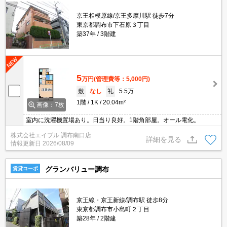
京王相模原線/京王多摩川駅 徒歩7分
東京都調布市下石原３丁目
築37年
3階建
5
万円
(管理費等：5,000円)
敷
なし
礼
5.5万
1階
1K
20.04m²
画像：7枚
室内に洗濯機置場あり。日当り良好。1階角部屋。オール電化。
株式会社エイブル 調布南口店
詳細を見る
情報更新日
2026/08/09
グランバリュー調布
賃貸コーポ
京王線・京王新線/調布駅 徒歩8分
東京都調布市小島町２丁目
築28年
2階建