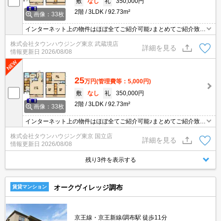
敷
なし
礼
350,000円
2階
3LDK
92.73m²
画像：33枚
インターネット上の物件はほぼ全てご紹介可能♪まとめてご紹介致し
ます♪お気軽にお問合せください！お部屋探しはタウンハウジングま
株式会社タウンハウジング東京 武蔵境店
で☆新着情報毎日更新☆
詳細を見る
情報更新日
2026/08/08
25
万円
(管理費等：5,000円)
敷
なし
礼
350,000円
2階
3LDK
92.73m²
画像：33枚
インターネット上の物件はほぼ全てご紹介可能♪まとめてご紹介致し
ます♪お気軽にお問合せください！お部屋探しはタウンハウジングま
株式会社タウンハウジング東京 国立店
で☆新着情報毎日更新☆
詳細を見る
情報更新日
2026/08/08
残り3件を表示する
オークヴィレッジ調布
賃貸マンション
京王線・京王新線/調布駅 徒歩11分