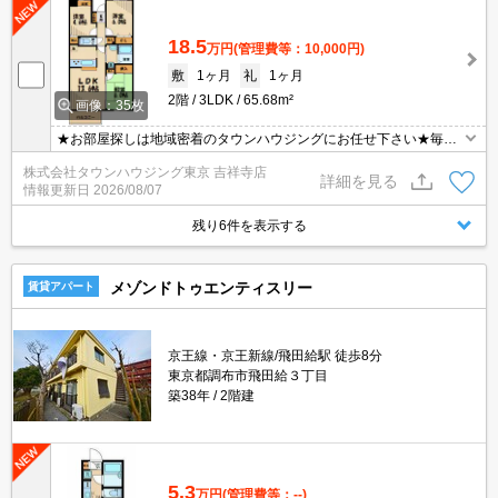
18.5
万円
(管理費等：10,000円)
敷
1ヶ月
礼
1ヶ月
2階
3LDK
65.68m²
画像：35枚
★お部屋探しは地域密着のタウンハウジングにお任せ下さい★毎日
新着情報更新中★
株式会社タウンハウジング東京 吉祥寺店
詳細を見る
情報更新日
2026/08/07
残り6件を表示する
メゾンドトゥエンティスリー
賃貸アパート
京王線・京王新線/飛田給駅 徒歩8分
東京都調布市飛田給３丁目
築38年
2階建
5.3
万円
(管理費等：--)