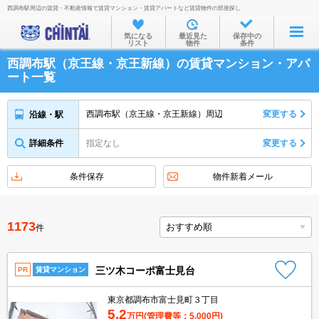
西調布駅周辺の賃貸・不動産情報で賃貸マンション・賃貸アパートなど賃貸物件の部屋探し
お部屋を探す
気になる
最近見た
保存中の
リスト
物件
条件
沿線・駅から
西調布駅（京王線・京王新線）の賃貸マンション・アパ
住所から
ート一覧
家賃相場から
西調布駅（京王線・京王新線）周辺
変更する
沿線・駅
通勤通学時間から
詳細条件
指定なし
変更する
物件特集から
不動産会社から
条件保存
物件新着メール
TOP
1173
件
三ツ木コーポ富士見台
PR
賃貸マンション
東京都調布市富士見町３丁目
5.2
万円
(管理費等：5,000円)