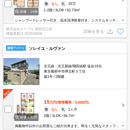
敷
なし
礼
35万
1-2階
3LDK
92.73m²
画像：14枚
シャンプードレッサー付き。温水洗浄便座付き。システムキッチ
ン。追焚給湯。人気の戸建。駐車場1台分無料。エアコン4基付き。
株式会社エイブル 調布北口店
24時間セキュリティシステム。カードキー。一坪バスルーム。
詳細を見る
情報更新日
2026/08/08
ソレイユ・ルヴァン
賃貸アパート
京王線・京王新線/飛田給駅 徒歩16分
東京都府中市押立町５丁目
築1年
2階建
15
万円
(管理費等：6,000円)
敷
なし
礼
1ヶ月
2階
3LDK
66.7m²
画像：32枚
掲載物件以外のお部屋もご紹介出来ます。明るく元気なスタッフが