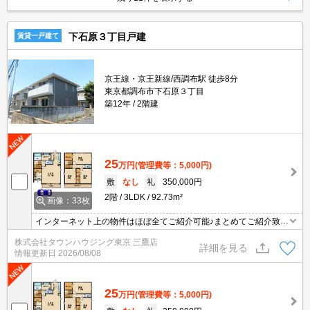
下石原３丁目戸建
賃貸一戸建て
京王線・京王新線/西調布駅 徒歩8分
東京都調布市下石原３丁目
築12年
2階建
25
万円
(管理費等：5,000円)
敷
なし
礼
350,000円
2階
3LDK
92.73m²
画像：33枚
インターネット上の物件はほぼ全てご紹介可能♪まとめてご紹介致し
ます♪お気軽にお問合せください！お部屋探しはタウンハウジングま
株式会社タウンハウジング東京 三鷹店
で☆新着情報毎日更新☆
詳細を見る
情報更新日
2026/08/08
25
万円
(管理費等：5,000円)