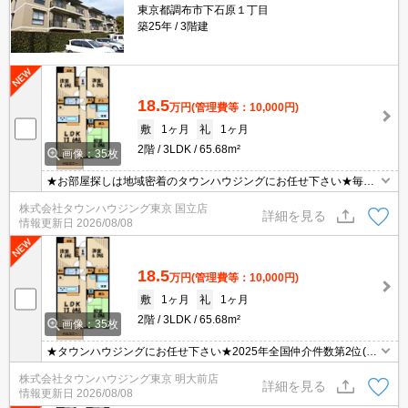
東京都調布市下石原１丁目
築25年
3階建
18.5
万円
(管理費等：10,000円)
敷
1ヶ月
礼
1ヶ月
2階
3LDK
65.68m²
画像：35枚
★お部屋探しは地域密着のタウンハウジングにお任せ下さい★毎日
新着情報更新中★
株式会社タウンハウジング東京 国立店
詳細を見る
情報更新日
2026/08/08
18.5
万円
(管理費等：10,000円)
敷
1ヶ月
礼
1ヶ月
2階
3LDK
65.68m²
画像：35枚
★タウンハウジングにお任せ下さい★2025年全国仲介件数第2位(全
国賃貸新聞2026年掲載)★
株式会社タウンハウジング東京 明大前店
詳細を見る
情報更新日
2026/08/08