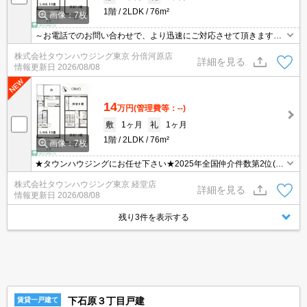
1階
2LDK
76m²
画像：7枚
～お電話でのお問い合わせで、より迅速にご対応させて頂きます～
地域密着タウンハウジングまで～
株式会社タウンハウジング東京 分倍河原店
詳細を見る
情報更新日
2026/08/08
14
万円
(管理費等：--)
敷
1ヶ月
礼
1ヶ月
1階
2LDK
76m²
画像：7枚
★タウンハウジングにお任せ下さい★2025年全国仲介件数第2位(全
国賃貸新聞2026年掲載)★
株式会社タウンハウジング東京 経堂店
詳細を見る
情報更新日
2026/08/08
残り3件を表示する
下石原３丁目戸建
賃貸一戸建て