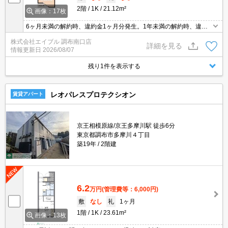
2階
1K
21.12m²
画像：17枚
6ヶ月未満の解約時、違約金1ヶ月分発生。1年未満の解約時、違約
金1ヶ月分発生。
株式会社エイブル 調布南口店
詳細を見る
情報更新日
2026/08/07
残り1件を表示する
レオパレスプロテクシオン
賃貸アパート
京王相模原線/京王多摩川駅 徒歩6分
東京都調布市多摩川４丁目
築19年
2階建
6.2
万円
(管理費等：6,000円)
敷
なし
礼
1ヶ月
1階
1K
23.61m²
画像：13枚