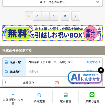
残り18件を表示する
1
2
3
4
9
…
検索条件を変更する
西調布駅（京王線・京王新線）周辺
変更する
沿線・駅
詳細条件
指定なし
変更する
条件保存
物件新着メール
アイコンの説明
家賃·間取りを変
条件変更
駅を変更
LINEで提案
新着お知らせをメールで受け取る
更