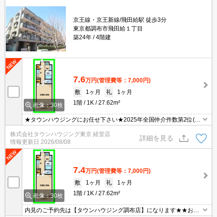
京王線・京王新線/飛田給駅 徒歩3分
東京都調布市飛田給１丁目
築24年
4階建
7.6
万円
(管理費等：7,000円)
敷
1ヶ月
礼
1ヶ月
1階
1K
27.62m²
画像：30枚
★タウンハウジングにお任せ下さい★2025年全国仲介件数第2位(全
国賃貸新聞2026年掲載)★
株式会社タウンハウジング東京 経堂店
詳細を見る
情報更新日
2026/08/08
7.4
万円
(管理費等：7,000円)
敷
1ヶ月
礼
1ヶ月
1階
1K
27.62m²
画像：30枚
内見のご予約先は【タウンハウジング調布店】になります★★お間