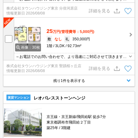
地域密着タウンハウジングまで～
株式会社タウンハウジング東京 分倍河原店
詳細を見る
情報更新日
2026/08/08
25
万円
(管理費等：5,000円)
敷
なし
礼
350,000円
1階
3LDK
92.73m²
画像：30枚
～お電話でのお問い合わせで、より迅速にご対応させて頂きます～
地域密着タウンハウジングまで～
株式会社タウンハウジング東京 聖蹟桜ヶ丘店
詳細を見る
情報更新日
2026/08/08
残り1件を表示する
レオパレスストーンヘンジ
賃貸マンション
京王線・京王新線/飛田給駅 徒歩7分
東京都調布市飛田給２丁目
築25年
3階建