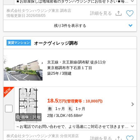
★お部屋探しは地域密着のタウンハウジングにお任せ下さい★毎日
新着情報更新中★
株式会社タウンハウジング東京 調布店
詳細を見る
情報更新日
2026/08/05
残り3件を表示する
オークヴィレッジ調布
賃貸マンション
京王線・京王新線/調布駅 徒歩11分
東京都調布市下石原１丁目
築25年
3階建
18.5
万円
(管理費等：10,000円)
敷
1ヶ月
礼
1ヶ月
2階
3LDK
65.68m²
画像：31枚
～お電話でのお問い合わせで、より迅速にご対応させて頂きます～
地域密着タウンハウジングまで～
株式会社タウンハウジング東京 分倍河原店
詳細を見る