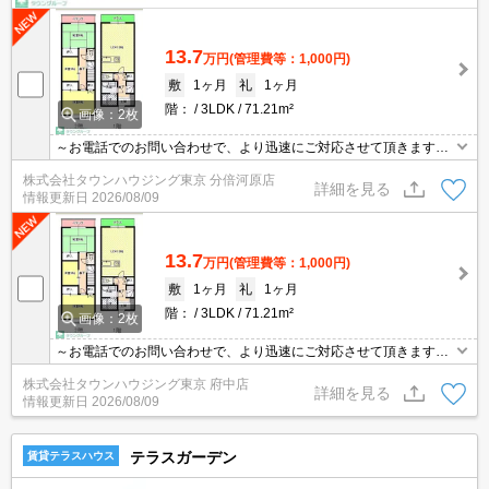
13.7
万円
(管理費等：1,000円)
敷
1ヶ月
礼
1ヶ月
階：
3LDK
71.21m²
画像：2枚
～お電話でのお問い合わせで、より迅速にご対応させて頂きます～
地域密着タウンハウジングまで～
株式会社タウンハウジング東京 分倍河原店
詳細を見る
情報更新日
2026/08/09
13.7
万円
(管理費等：1,000円)
敷
1ヶ月
礼
1ヶ月
階：
3LDK
71.21m²
画像：2枚
～お電話でのお問い合わせで、より迅速にご対応させて頂きます～
地域密着タウンハウジングまで～
株式会社タウンハウジング東京 府中店
詳細を見る
情報更新日
2026/08/09
テラスガーデン
賃貸テラスハウス