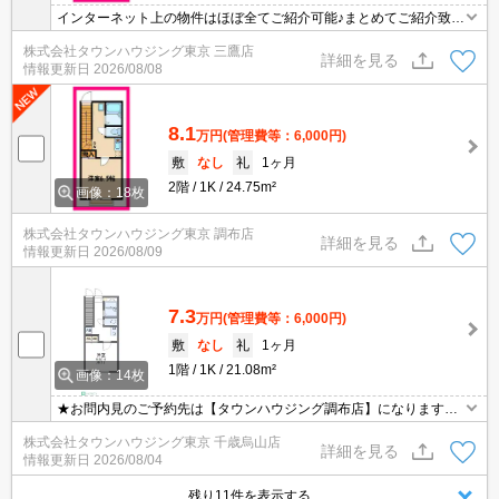
インターネット上の物件はほぼ全てご紹介可能♪まとめてご紹介致し
ます♪お気軽にお問合せください！お部屋探しはタウンハウジングま
株式会社タウンハウジング東京 三鷹店
で☆新着情報毎日更新☆
詳細を見る
情報更新日
2026/08/08
8.1
万円
(管理費等：6,000円)
敷
なし
礼
1ヶ月
2階
1K
24.75m²
画像：18枚
株式会社タウンハウジング東京 調布店
詳細を見る
情報更新日
2026/08/09
7.3
万円
(管理費等：6,000円)
敷
なし
礼
1ヶ月
1階
1K
21.08m²
画像：14枚
★お問内見のご予約先は【タウンハウジング調布店】になります★
★お間違いなく♪
株式会社タウンハウジング東京 千歳烏山店
詳細を見る
情報更新日
2026/08/04
残り11件を表示する