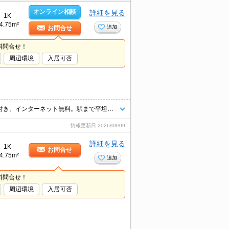
オンライン相談
詳細を見る
1K
4.75m²
追加
お問合せ
料問合せ！
周辺環境
入居可否
新入学生・新社会人の方必見!。2口システムキッチン。2階角部屋。W-CL付き。インターネット無料。駅まで平坦。パナソニックホームズ施工。日当たり良好。インターネット無料。
情報更新日
2026/08/09
詳細を見る
1K
お問合せ
4.75m²
追加
料問合せ！
周辺環境
入居可否