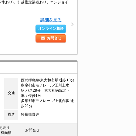
家賃の支払でポイントたまります（条件あり）。初期費用キャッシュレス決済可(条件あり)。引越指定業者あり。エンジョイプラン加入可 1,500円/月。消火剤・防災グッズ代16,500円～。
詳細を見る
オンライン相談
お問合せ
西武拝島線/東大和市駅 徒歩13分
多摩都市モノレール/玉川上水
駅 バス28分 東大和病院北下
交通
車：停歩1分
多摩都市モノレール/上北台駅 徒
歩21分
構造
軽量鉄骨造
間取り
お問合せ
専有面積