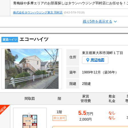
青梅線や多摩エリアのお部屋探しはタウンハウジング羽村店にお任せを！
株式会社タウンハウジング東京 羽村店
(042-579-7019)
残り5件を表示する
エコーハイツ
賃貸ハイツ
東京都東大和市湖畔１丁目
住所
周辺地図
築年
1989年12月（築36年）
階建
2階建
家賃
敷金
間取図
階
管理費
礼金
5.5
1階
なし
万円
なし
即入居可
2,000円