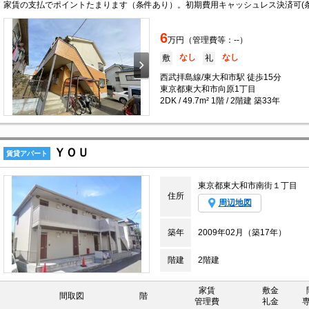
6
万円（管理費等：--）
なし
なし
敷
礼
西武拝島線/東大和市駅 徒歩15分
東京都東大和市向原1丁目
2DK / 49.7m² 1階 / 2階建 築33年
ＹＯＵ
賃貸アパート
東京都東大和市南街１丁目
住所
周辺地図
築年
2009年02月（築17年）
階建
2階建
家賃
敷金
間取図
階
管理費
礼金