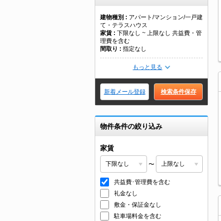
建物種別
アパート/マンション/一戸建
て・テラスハウス
家賃
下限なし ~ 上限なし 共益費・管
理費を含む
間取り
指定なし
もっと見る
新着メール登録
検索条件保存
物件条件の絞り込み
家賃
〜
共益費･管理費を含む
礼金なし
敷金・保証金なし
駐車場料金を含む