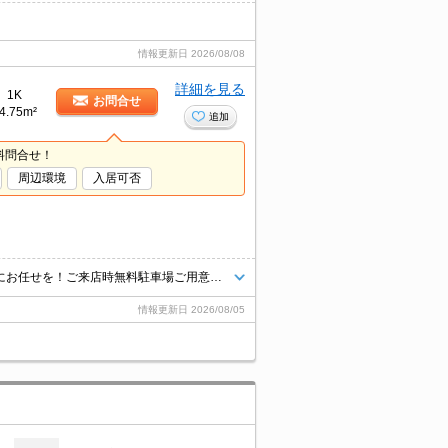
情報更新日
2026/08/08
詳細を見る
1K
お問合せ
4.75m²
追加
料問合せ！
周辺環境
入居可否
青梅線や多摩エリアのお部屋探し＆不動産売買はタウンハウジング羽村店にお任せを！ご来店時無料駐車場ご用意あります！
情報更新日
2026/08/05