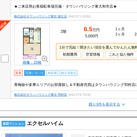
★ご来店用お客様駐車場完備・タウンハウジング東大和市店★
株式会社タウンハウジング東京 国立店
(042-571-3200)
6.5
1ヶ月
万円
2階
1ヶ月
2
5,000円
1分で完結！聞きたい項目を選んでかんたん無
初期費用
空室情報
これと似た物件
画像：20枚
新着
写真いろいろ
角部屋
独立洗面台
株式会社タウンハウジング東京 羽村店
(042-579-7019)
残り3件を表示する
エクセルハイム
賃貸マンション