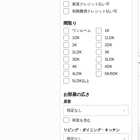
家賃クレジット払い可
初期費用クレジット払い可
間取り
ワンルーム
1K
1DK
1LDK
2K
2DK
2LDK
3K
3DK
3LDK
4K
4DK
4LDK
5K/5DK
5LDK以上
お部屋の広さ
居室
和室を含む
リビング・ダイニング・キッチン