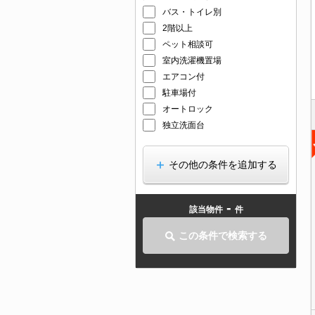
バス・トイレ別
2階以上
ペット相談可
室内洗濯機置場
エアコン付
駐車場付
オートロック
独立洗面台
その他の条件を追加する
-
該当物件
件
この条件で検索する