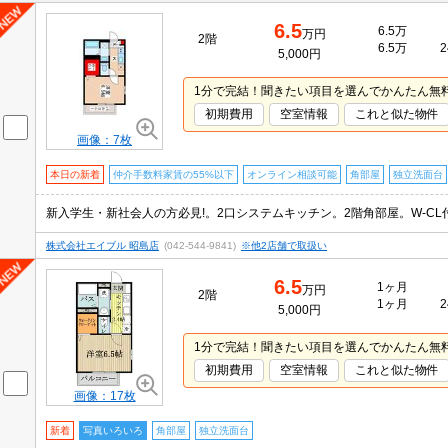
6.5
6.5万
万円
2階
6.5万
2
5,000円
1分で完結！聞きたい項目を選んでかんたん無
初期費用
空室情報
これと似た物件
画像：7枚
本日の新着
仲介手数料家賃の55%以下
オンライン相談可能
角部屋
独立洗面台
株式会社エイブル 昭島店
(042-544-9841)
※他2店舗で取扱い
6.5
1ヶ月
万円
2階
1ヶ月
2
5,000円
1分で完結！聞きたい項目を選んでかんたん無
初期費用
空室情報
これと似た物件
画像：17枚
新着
写真いろいろ
角部屋
独立洗面台