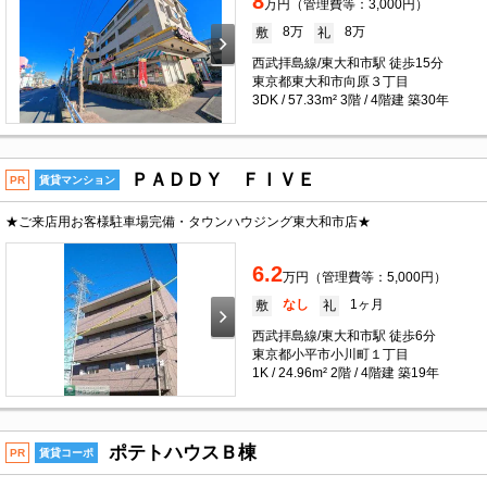
8
万円（管理費等：3,000円）
8万
8万
敷
礼
西武拝島線/東大和市駅 徒歩15分
東京都東大和市向原３丁目
3DK / 57.33m² 3階 / 4階建 築30年
ＰＡＤＤＹ ＦＩＶＥ
PR
賃貸マンション
★ご来店用お客様駐車場完備・タウンハウジング東大和市店★
6.2
万円（管理費等：5,000円）
なし
1ヶ月
敷
礼
西武拝島線/東大和市駅 徒歩6分
東京都小平市小川町１丁目
1K / 24.96m² 2階 / 4階建 築19年
ポテトハウスＢ棟
PR
賃貸コーポ