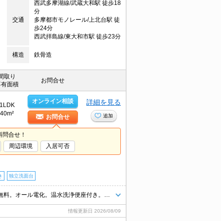
西武多摩湖線/武蔵大和駅 徒歩18
分
交通
多摩都市モノレール/上北台駅 徒
歩24分
西武拝島線/東大和市駅 徒歩23分
構造
鉄骨造
間取り
お問合せ
専有面積
オンライン相談
詳細を見る
1LDK
40m²
追加
お問合せ
料問合せ！
周辺環境
入居可否
き
独立洗面台
仲介手数料家賃の55%。更新料なし。うれしい礼金０！。インターネット無料。オール電化。温水洗浄便座付き。シャワー付独立洗面台。室内に洗濯機置場あり。最上階。2口IHコンロ付。
情報更新日
2026/08/09