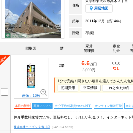
東京都東大和市高木３丁目
住所
周辺地図
築年
2011年12月（築14年）
階建
2階建
家賃
敷金
間取図
階
管理費
礼金
6.6
6.6万
万円
2階
なし
3,000円
1分で完結！聞きたい項目を選んでかんたん無
初期費用
空室情報
これと似た物件
画像：16枚
本日の新着
写真いろいろ
仲介手数料家賃の55%以下
オンライン相談可能
南向
株式会社エイブル 久米川店
(042-394-5656)