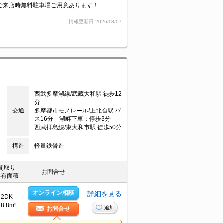
ご来店時無料駐車場ご用意あります！
情報更新日
2026/08/07
西武多摩湖線/武蔵大和駅 徒歩12
分
交通
多摩都市モノレール/上北台駅 バ
ス16分 湖畔下車：停歩3分
西武拝島線/東大和市駅 徒歩50分
構造
軽量鉄骨造
間取り
お問合せ
専有面積
オンライン相談
詳細を見る
2DK
38.8m²
追加
お問合せ