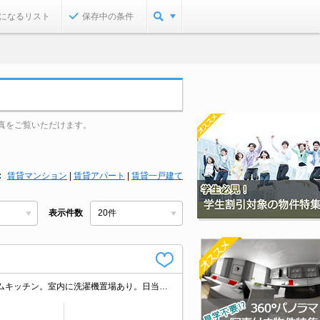
になるリスト
保存中の条件
真をご覧いただけます。
賃貸マンション
|
賃貸アパート
|
賃貸一戸建て
表示件数
スーパーへ434m 自転車での買物も便利。コンビニが近く(81m)買物便利。システムキッチン。室内に洗濯機置場あり。日当たり良好。オートロック。敷地外駐車場へ110m。