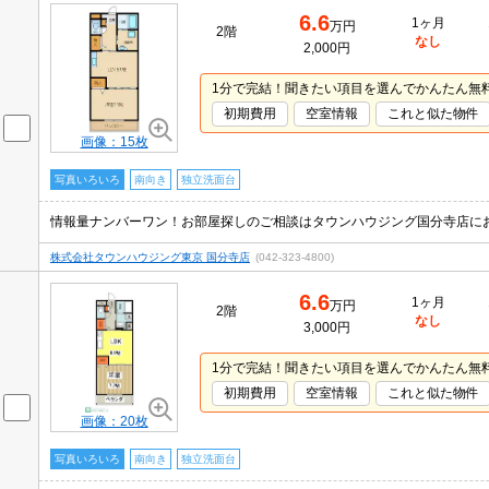
6.6
1ヶ月
万円
2階
なし
2,000円
1分で完結！聞きたい項目を選んでかんたん無
初期費用
空室情報
これと似た物件
画像：15枚
写真いろいろ
南向き
独立洗面台
情報量ナンバーワン！お部屋探しのご相談はタウンハウジング国分寺店に
株式会社タウンハウジング東京 国分寺店
(042-323-4800)
6.6
1ヶ月
万円
2階
なし
3,000円
1分で完結！聞きたい項目を選んでかんたん無
初期費用
空室情報
これと似た物件
画像：20枚
写真いろいろ
南向き
独立洗面台