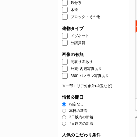
鉄骨系
木造
ブロック・その他
建物タイプ
メゾネット
分譲賃貸
画像の有無
間取り図あり
外観･内観写真あり
360° パノラマ写真あり
※一部エリア対象外(埼玉など)
情報公開日
指定なし
本日の新着
3日以内の新着
7日以内の新着
人気のこだわり条件