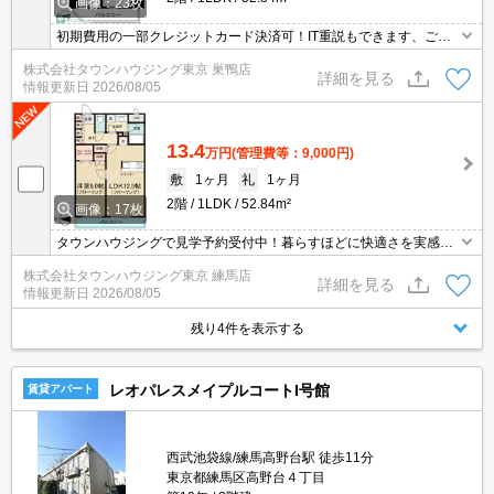
画像：23枚
初期費用の一部クレジットカード決済可！IT重説もできます、ご相
談ください。オンライン内見相談可能！お電話ください。
株式会社タウンハウジング東京 巣鴨店
詳細を見る
情報更新日
2026/08/05
13.4
万円
(管理費等：9,000円)
敷
1ヶ月
礼
1ヶ月
2階
1LDK
52.84m²
画像：17枚
タウンハウジングで見学予約受付中！暮らすほどに快適さを実感で
きる設備仕様！駅前商業施設の多さ！日常の買い物に便利！
株式会社タウンハウジング東京 練馬店
詳細を見る
情報更新日
2026/08/05
残り4件を表示する
レオパレスメイプルコートI号館
賃貸アパート
西武池袋線/練馬高野台駅 徒歩11分
東京都練馬区高野台４丁目