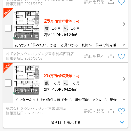
詳細を見る
情報更新日
2026/08/07
25
万円
(管理費等：--)
敷
1ヶ月
礼
1ヶ月
2階
4LDK
94.24m²
画像：18枚
あなたの「住みたい」がきっと見つかる！利便性・住み心地を兼ね
揃えた賃貸物件！お気軽にご相談ください。お部屋探しはタウンハ
株式会社タウンハウジング東京 池袋西口店
ウジングへお任せください！
詳細を見る
情報更新日
2026/08/07
25
万円
(管理費等：--)
敷
1ヶ月
礼
1ヶ月
2階
4LDK
94.24m²
画像：17枚
インターネット上の物件はほぼ全てご紹介可能。まとめてご紹介致
します。お気軽にお問合せください。お部屋探しは情報量地域ナン
株式会社タウンハウジング東京 成増店
バー1のタウンハウジングまで。
詳細を見る
情報更新日
2026/08/06
残り1件を表示する