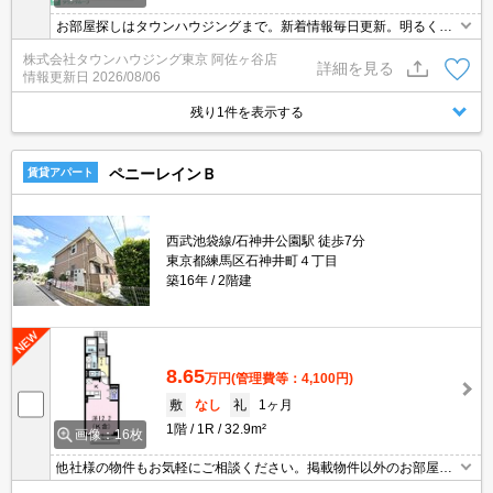
お部屋探しはタウンハウジングまで。新着情報毎日更新。明るく元
気なスタッフがお待ちしております。
株式会社タウンハウジング東京 阿佐ヶ谷店
詳細を見る
情報更新日
2026/08/06
残り1件を表示する
ペニーレインＢ
賃貸アパート
西武池袋線/石神井公園駅 徒歩7分
東京都練馬区石神井町４丁目
築16年
2階建
8.65
万円
(管理費等：4,100円)
敷
なし
礼
1ヶ月
1階
1R
32.9m²
画像：16枚
他社様の物件もお気軽にご相談ください。掲載物件以外のお部屋も
ご紹介出来ます。明るく元気なスタッフが丁寧にご対応させていた