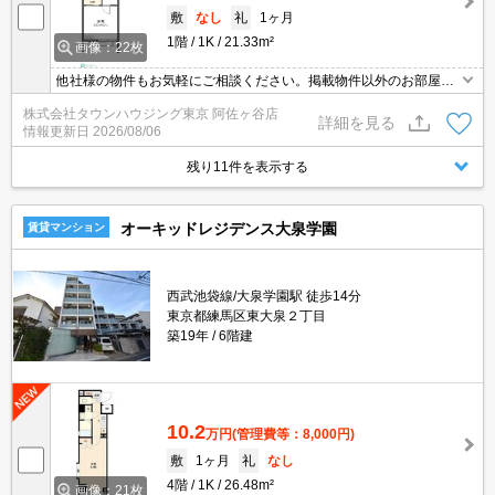
敷
なし
礼
1ヶ月
1階
1K
21.33m²
画像：22枚
他社様の物件もお気軽にご相談ください。掲載物件以外のお部屋も
ご紹介出来ます。明るく元気なスタッフが丁寧にご対応させていた
株式会社タウンハウジング東京 阿佐ヶ谷店
だきます。当店ならオンラインで見学・接客可能です！お気軽にお
詳細を見る
情報更新日
2026/08/06
問い合わせ下さい☆★
残り11件を表示する
オーキッドレジデンス大泉学園
賃貸マンション
西武池袋線/大泉学園駅 徒歩14分
東京都練馬区東大泉２丁目
築19年
6階建
10.2
万円
(管理費等：8,000円)
敷
1ヶ月
礼
なし
4階
1K
26.48m²
画像：21枚