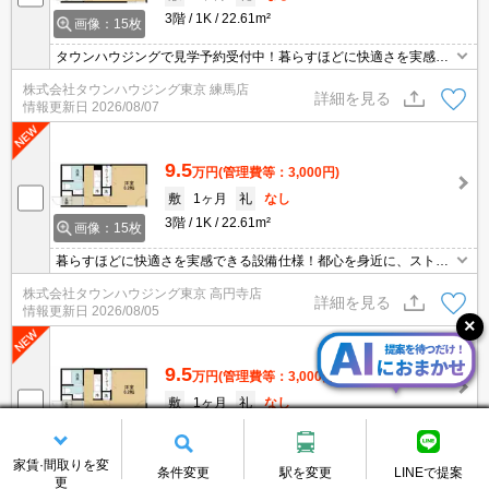
3階
1K
22.61m²
画像：15枚
タウンハウジングで見学予約受付中！暮らすほどに快適さを実感で
きる設備仕様！駅前商業施設の多さ！日常の買い物に便利！
株式会社タウンハウジング東京 練馬店
詳細を見る
情報更新日
2026/08/07
9.5
万円
(管理費等：3,000円)
敷
1ヶ月
礼
なし
3階
1K
22.61m²
画像：15枚
暮らすほどに快適さを実感できる設備仕様！都心を身近に、ストレ
スフリーな暮らしを楽しむ！住むほどに愛着が深まる暮らしやすい
株式会社タウンハウジング東京 高円寺店
街！！
詳細を見る
情報更新日
2026/08/05
9.5
万円
(管理費等：3,000円)
敷
1ヶ月
礼
なし
3階
1K
22.61m²
画像：15枚
家賃·間取りを変
お部屋探しはタウンハウジングまで。新着情報毎日更新。明るく元
条件変更
駅を変更
LINEで提案
更
気なスタッフがお待ちしております。