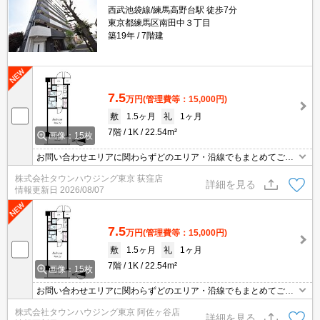
西武池袋線/練馬高野台駅 徒歩7分
東京都練馬区南田中３丁目
築19年
7階建
7.5
万円
(管理費等：15,000円)
敷
1.5ヶ月
礼
1ヶ月
7階
1K
22.54m²
画像：15枚
お問い合わせエリアに関わらずどのエリア・沿線でもまとめてご紹
介可能です！！迷われている場合はますご相談くださいませ。
株式会社タウンハウジング東京 荻窪店
詳細を見る
情報更新日
2026/08/07
7.5
万円
(管理費等：15,000円)
敷
1.5ヶ月
礼
1ヶ月
7階
1K
22.54m²
画像：15枚
お問い合わせエリアに関わらずどのエリア・沿線でもまとめてご紹
介可能です！！迷われている場合はますご相談くださいませ。
株式会社タウンハウジング東京 阿佐ヶ谷店
詳細を見る