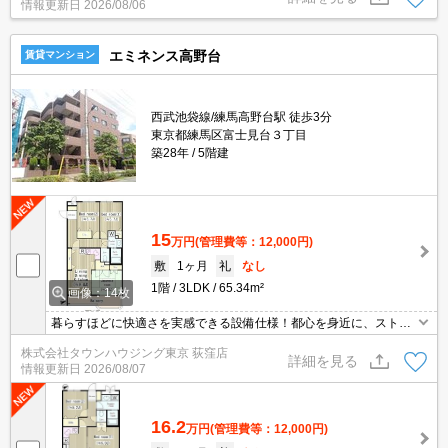
情報更新日
2026/08/06
エミネンス高野台
賃貸マンション
西武池袋線/練馬高野台駅 徒歩3分
東京都練馬区富士見台３丁目
築28年
5階建
15
万円
(管理費等：12,000円)
敷
1ヶ月
礼
なし
1階
3LDK
65.34m²
画像：14枚
暮らすほどに快適さを実感できる設備仕様！都心を身近に、ストレ
スフリーな暮らしを楽しむ！住むほどに愛着が深まる暮らしやすい
株式会社タウンハウジング東京 荻窪店
街！！
詳細を見る
情報更新日
2026/08/07
16.2
万円
(管理費等：12,000円)