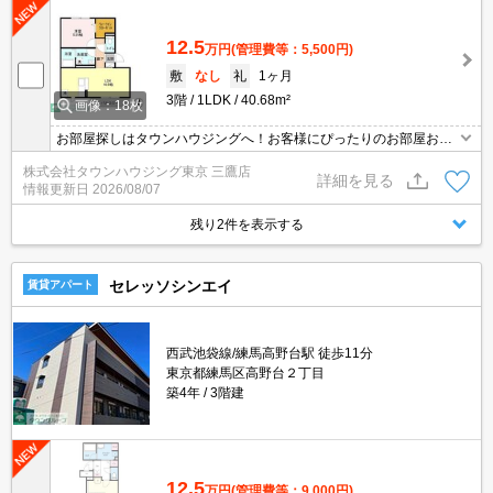
12.5
万円
(管理費等：5,500円)
敷
なし
礼
1ヶ月
3階
1LDK
40.68m²
画像：18枚
お部屋探しはタウンハウジングへ！お客様にぴったりのお部屋お探
し致します
株式会社タウンハウジング東京 三鷹店
詳細を見る
情報更新日
2026/08/07
残り2件を表示する
セレッソシンエイ
賃貸アパート
西武池袋線/練馬高野台駅 徒歩11分
東京都練馬区高野台２丁目
築4年
3階建
12.5
万円
(管理費等：9,000円)