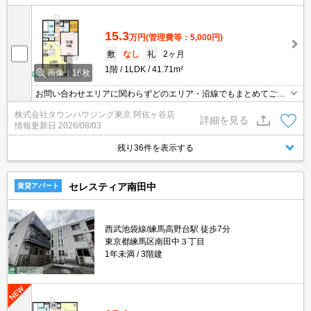
15.3
万円
(管理費等：5,000円)
敷
なし
礼
2ヶ月
1階
1LDK
41.71m²
画像：16枚
お問い合わせエリアに関わらずどのエリア・沿線でもまとめてご紹
介可能です！！迷われている場合はますご相談くださいませ。
株式会社タウンハウジング東京 阿佐ヶ谷店
詳細を見る
情報更新日
2026/08/03
残り36件を表示する
セレスティア南田中
賃貸アパート
西武池袋線/練馬高野台駅 徒歩7分
東京都練馬区南田中３丁目
1年未満
3階建