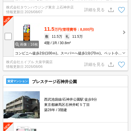
ご紹介出来ます。明るく元気なスタッフが丁寧にご対応させていた
株式会社タウンハウジング東京 上石神井店
だきます。当店ならオンラインで見学・接客可能です！お気軽にお
詳細を見る
情報更新日
2026/08/07
問い合わせ下さい☆★
11.5
万円
(管理費等：8,000円)
敷
11.5万
礼
11.5万
4階
1R
30.8m²
画像：16枚
コンビニへ徒歩2分(100ｍ)。スーパーへ徒歩1分(70ｍ)。ペット小型
2匹まで可。ペット飼育の場合、敷金1ヵ月分増。最新の空室状況は
株式会社エイブル 大泉学園店
お気軽にお問い合わせ下さい。
詳細を見る
情報更新日
2026/08/06
プレステージ石神井公園
賃貸マンション
西武池袋線/石神井公園駅 徒歩9分
東京都練馬区石神井町５丁目
築28年
3階建