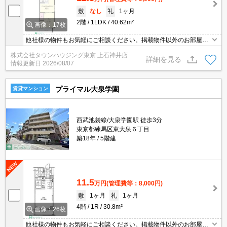
敷
なし
礼
1ヶ月
2階
1LDK
40.62m²
画像：17枚
他社様の物件もお気軽にご相談ください。掲載物件以外のお部屋も
ご紹介出来ます。明るく元気なスタッフが丁寧にご対応させていた
株式会社タウンハウジング東京 上石神井店
だきます。当店ならオンラインで見学・接客可能です！お気軽にお
詳細を見る
情報更新日
2026/08/07
問い合わせ下さい☆★
プライマル大泉学園
賃貸マンション
西武池袋線/大泉学園駅 徒歩3分
東京都練馬区東大泉６丁目
築18年
5階建
11.5
万円
(管理費等：8,000円)
敷
1ヶ月
礼
1ヶ月
4階
1R
30.8m²
画像：26枚
他社様の物件もお気軽にご相談ください。掲載物件以外のお部屋も