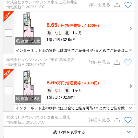
株式会社タウンハウジング東京 上石神井店
だきます。当店ならオンラインで見学・接客可能です！お気軽にお
詳細を見る
情報更新日
2026/08/07
問い合わせ下さい☆★
8.65
万円
(管理費等：4,100円)
敷
なし
礼
1ヶ月
1階
1R
32.9m²
画像：16枚
インターネット上の物件はほぼ全てご紹介可能♪まとめてご紹介致し
ます♪お気軽にお問合せください！お部屋探しはタウンハウジングま
株式会社タウンハウジング東京 武蔵境店
で☆新着情報毎日更新☆
詳細を見る
情報更新日
2026/08/07
8.65
万円
(管理費等：4,100円)
敷
なし
礼
1ヶ月
1階
1R
32.9m²
画像：16枚
インターネット上の物件はほぼ全てご紹介可能♪まとめてご紹介致し
ます♪お気軽にお問合せください！お部屋探しはタウンハウジングま
株式会社タウンハウジング東京 三鷹店
で☆新着情報毎日更新☆
詳細を見る
情報更新日
2026/08/07
残り2件を表示する