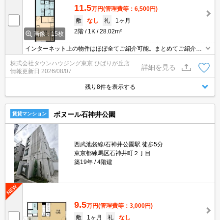
11.5
万円
(管理費等：6,500円)
敷
なし
礼
1ヶ月
2階
1K
28.02m²
画像：15枚
インターネット上の物件はほぼ全てご紹介可能。まとめてご紹介致
します。お気軽にお問合せください。お部屋探しは情報量地域ナン
株式会社タウンハウジング東京 ひばりが丘店
バー1のタウンハウジングまで。
詳細を見る
情報更新日
2026/08/07
残り8件を表示する
ボヌール石神井公園
賃貸マンション
西武池袋線/石神井公園駅 徒歩5分
東京都練馬区石神井町２丁目
築19年
4階建
9.5
万円
(管理費等：3,000円)
敷
1ヶ月
礼
なし