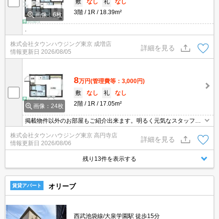
敷
なし
礼
なし
3階
1R
18.39m²
画像：6枚
.
株式会社タウンハウジング東京 成増店
詳細を見る
情報更新日
2026/08/05
8
万円
(管理費等：3,000円)
敷
なし
礼
なし
2階
1R
17.05m²
画像：24枚
掲載物件以外のお部屋もご紹介出来ます。明るく元気なスタッフが
丁寧にご対応させていただきます。オンラインで見学・接客可能で
株式会社タウンハウジング東京 高円寺店
す！お気軽にお問い合わせ下さい☆★
詳細を見る
情報更新日
2026/08/06
残り13件を表示する
オリーブ
賃貸アパート
西武池袋線/大泉学園駅 徒歩15分