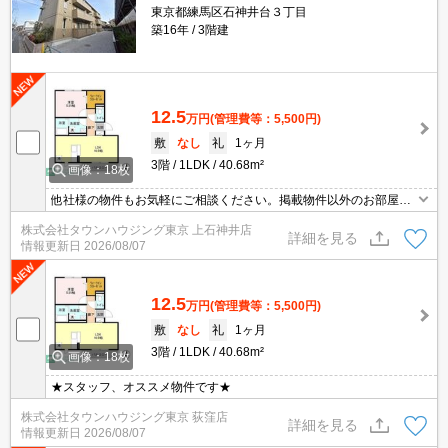
東京都練馬区石神井台３丁目
築16年
3階建
12.5
万円
(管理費等：5,500円)
敷
なし
礼
1ヶ月
3階
1LDK
40.68m²
画像：18枚
他社様の物件もお気軽にご相談ください。掲載物件以外のお部屋も
ご紹介出来ます。明るく元気なスタッフが丁寧にご対応させていた
株式会社タウンハウジング東京 上石神井店
だきます。当店ならオンラインで見学・接客可能です！お気軽にお
詳細を見る
情報更新日
2026/08/07
問い合わせ下さい☆★
12.5
万円
(管理費等：5,500円)
敷
なし
礼
1ヶ月
3階
1LDK
40.68m²
画像：18枚
★スタッフ、オススメ物件です★
株式会社タウンハウジング東京 荻窪店
詳細を見る
情報更新日
2026/08/07