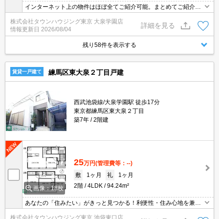
インターネット上の物件はほぼ全てご紹介可能。まとめてご紹介致
します。お気軽にお問合せください。お部屋探しは情報量地域ナン
株式会社タウンハウジング東京 大泉学園店
バー1のタウンハウジングまで。
詳細を見る
情報更新日
2026/08/04
残り58件を表示する
練馬区東大泉２丁目戸建
賃貸一戸建て
西武池袋線/大泉学園駅 徒歩17分
東京都練馬区東大泉２丁目
築7年
2階建
25
万円
(管理費等：--)
敷
1ヶ月
礼
1ヶ月
2階
4LDK
94.24m²
画像：18枚
あなたの「住みたい」がきっと見つかる！利便性・住み心地を兼ね
揃えた賃貸物件！お気軽にご相談ください。お部屋探しはタウンハ
株式会社タウンハウジング東京 池袋東口店
ウジングへお任せください！