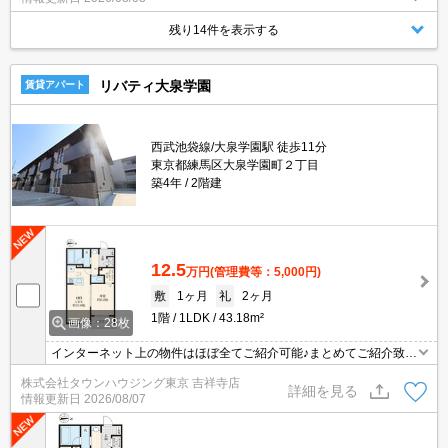
残り14件を表示する
リバティ大泉学園
賃貸アパート
西武池袋線/大泉学園駅 徒歩11分
東京都練馬区大泉学園町２丁目
築4年
2階建
12.5
万円
(管理費等：5,000円)
敷
1ヶ月
礼
2ヶ月
1階
1LDK
43.18m²
画像：28枚
インターネット上の物件はほぼ全てご紹介可能♪まとめてご紹介致し
ます♪お気軽にお問合せください！お部屋探しはタウンハウジングま
株式会社タウンハウジング東京 吉祥寺店
で☆新着情報毎日更新☆
詳細を見る
情報更新日
2026/08/07