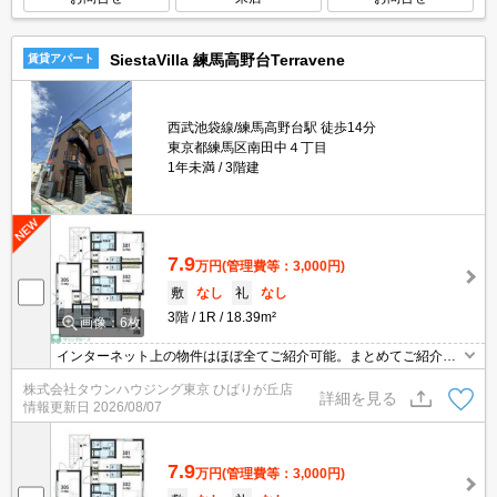
SiestaVilla 練馬高野台Terravene
賃貸アパート
西武池袋線/練馬高野台駅 徒歩14分
東京都練馬区南田中４丁目
1年未満
3階建
7.9
万円
(管理費等：3,000円)
敷
なし
礼
なし
3階
1R
18.39m²
画像：6枚
インターネット上の物件はほぼ全てご紹介可能。まとめてご紹介致
します。お気軽にお問合せください。お部屋探しは情報量地域ナン
株式会社タウンハウジング東京 ひばりが丘店
バー1のタウンハウジングまで。
詳細を見る
情報更新日
2026/08/07
7.9
万円
(管理費等：3,000円)