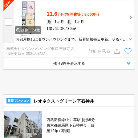
11.6
万円
(管理費等：3,000円)
敷
1ヶ月
礼
1ヶ月
1階
1LDK
39m²
画像：24枚
お部屋探しはタウンハウジングまで。新着情報毎日更新。明るく元
気なスタッフがお待ちしております。
株式会社タウンハウジング東京 吉祥寺店
詳細を見る
情報更新日
2026/08/07
残り8件を表示する
レオネクストグリーン下石神井
賃貸マンション
西武新宿線/上井草駅 徒歩9分
東京都練馬区下石神井５丁目
築12年
3階建