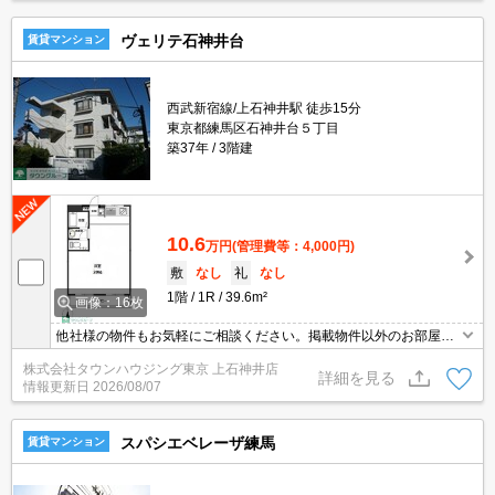
ヴェリテ石神井台
賃貸マンション
西武新宿線/上石神井駅 徒歩15分
東京都練馬区石神井台５丁目
築37年
3階建
10.6
万円
(管理費等：4,000円)
敷
なし
礼
なし
1階
1R
39.6m²
画像：16枚
他社様の物件もお気軽にご相談ください。掲載物件以外のお部屋も
ご紹介出来ます。明るく元気なスタッフが丁寧にご対応させていた
株式会社タウンハウジング東京 上石神井店
だきます。当店ならオンラインで見学・接客可能です！お気軽にお
詳細を見る
情報更新日
2026/08/07
問い合わせ下さい☆★
スパシエベレーザ練馬
賃貸マンション