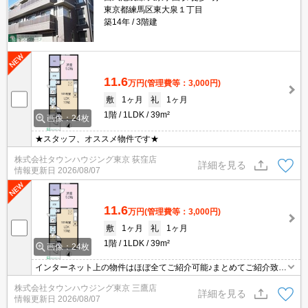
東京都練馬区東大泉１丁目
築14年
3階建
11.6
万円
(管理費等：3,000円)
敷
1ヶ月
礼
1ヶ月
1階
1LDK
39m²
画像：24枚
★スタッフ、オススメ物件です★
株式会社タウンハウジング東京 荻窪店
詳細を見る
情報更新日
2026/08/07
11.6
万円
(管理費等：3,000円)
敷
1ヶ月
礼
1ヶ月
1階
1LDK
39m²
画像：24枚
インターネット上の物件はほぼ全てご紹介可能♪まとめてご紹介致し
ます♪お気軽にお問合せください！お部屋探しはタウンハウジングま
株式会社タウンハウジング東京 三鷹店
で☆新着情報毎日更新☆
詳細を見る
情報更新日
2026/08/07