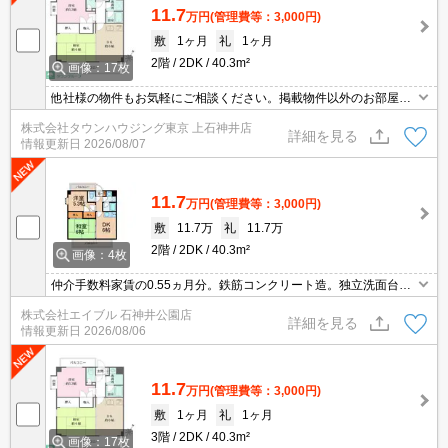
11.7
万円
(管理費等：3,000円)
敷
1ヶ月
礼
1ヶ月
2階
2DK
40.3m²
画像：17枚
他社様の物件もお気軽にご相談ください。掲載物件以外のお部屋も
ご紹介出来ます。明るく元気なスタッフが丁寧にご対応させていた
株式会社タウンハウジング東京 上石神井店
だきます。当店ならオンラインで見学・接客可能です！お気軽にお
詳細を見る
情報更新日
2026/08/07
問い合わせ下さい☆★
11.7
万円
(管理費等：3,000円)
敷
11.7万
礼
11.7万
2階
2DK
40.3m²
画像：4枚
仲介手数料家賃の0.55ヵ月分。鉄筋コンクリート造。独立洗面台。
人気のオートロック付マンション。2面バルコニー。追い焚き機能
株式会社エイブル 石神井公園店
付きバス。
詳細を見る
情報更新日
2026/08/06
11.7
万円
(管理費等：3,000円)
敷
1ヶ月
礼
1ヶ月
3階
2DK
40.3m²
画像：17枚