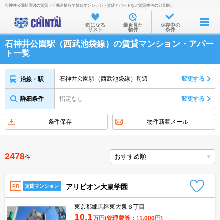
石神井公園駅周辺の賃貸・不動産情報で賃貸マンション・賃貸アパートなど賃貸物件の部屋探し
お部屋を探す
気になる
最近見た
保存中の
リスト
物件
条件
沿線・駅から
石神井公園駅（西武池袋線）の賃貸マンション・アパー
住所から
ト一覧
家賃相場から
石神井公園駅（西武池袋線）周辺
変更する
沿線・駅
通勤通学時間から
詳細条件
指定なし
変更する
物件特集から
不動産会社から
条件保存
物件新着メール
TOP
2478
件
アリビオン大泉学園
PR
賃貸マンション
東京都練馬区東大泉６丁目
10.1
万円
(管理費等：11,000円)