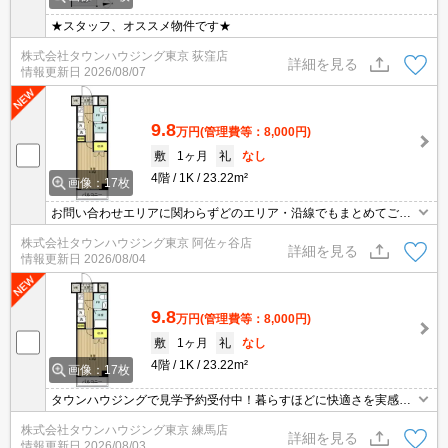
★スタッフ、オススメ物件です★
株式会社タウンハウジング東京 荻窪店
詳細を見る
情報更新日
2026/08/07
9.8
万円
(管理費等：8,000円)
敷
1ヶ月
礼
なし
4階
1K
23.22m²
画像：17枚
お問い合わせエリアに関わらずどのエリア・沿線でもまとめてご紹
介可能です！！迷われている場合はますご相談くださいませ。
株式会社タウンハウジング東京 阿佐ヶ谷店
詳細を見る
情報更新日
2026/08/04
9.8
万円
(管理費等：8,000円)
敷
1ヶ月
礼
なし
4階
1K
23.22m²
画像：17枚
タウンハウジングで見学予約受付中！暮らすほどに快適さを実感で
きる設備仕様！駅前商業施設の多さ！日常の買い物に便利！
株式会社タウンハウジング東京 練馬店
詳細を見る
情報更新日
2026/08/03