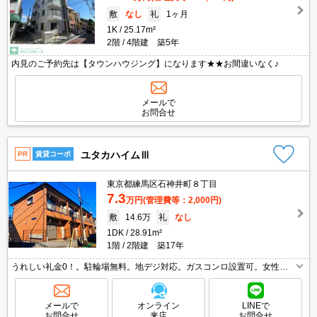
敷
なし
礼
1ヶ月
1K
25.17m²
2階
4階建 築5年
内見のご予約先は【タウンハウジング】になります★★お間違いなく♪
メールで
お問合せ
ユタカハイムⅢ
PR
賃貸コーポ
東京都練馬区石神井町８丁目
7.3
万円
(管理費等：2,000円)
敷
14.6万
礼
なし
1DK
28.91m²
1階
2階建 築17年
うれしい礼金0！。駐輪場無料。地デジ対応。ガスコンロ設置可。女性限
定。女性の方は仲介手数料家賃の0.55ヶ月分より10％OFF。
メールで
オンライン
LINEで
お問合せ
来店
お問合せ