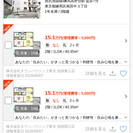
西武池袋線/練馬高野台駅 徒歩7分
東京都練馬区南田中３丁目
1年未満
3階建
15.1
万円
(管理費等：5,000円)
敷
なし
礼
2ヶ月
2階
1LDK
40.35m²
画像：16枚
あなたの「住みたい」がきっと見つかる！利便性・住み心地を兼ね
揃えた賃貸物件！お気軽にご相談ください。お部屋探しはタウンハ
株式会社タウンハウジング東京 池袋東口店
ウジングへお任せください！
詳細を見る
情報更新日
2026/08/07
15.1
万円
(管理費等：5,000円)
敷
なし
礼
2ヶ月
2階
1LDK
40.35m²
画像：16枚
あなたの「住みたい」がきっと見つかる！利便性・住み心地を兼ね
揃えた賃貸物件！お気軽にご相談ください。お部屋探しはタウンハ
株式会社タウンハウジング東京 池袋西口店
ウジングへお任せください！
詳細を見る
情報更新日
2026/08/07