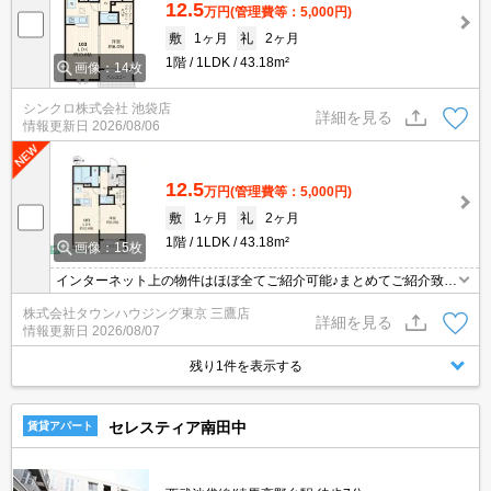
12.5
万円
(管理費等：5,000円)
敷
1ヶ月
礼
2ヶ月
1階
1LDK
43.18m²
画像：14枚
シンクロ株式会社 池袋店
詳細を見る
情報更新日
2026/08/06
12.5
万円
(管理費等：5,000円)
敷
1ヶ月
礼
2ヶ月
1階
1LDK
43.18m²
画像：15枚
インターネット上の物件はほぼ全てご紹介可能♪まとめてご紹介致し
ます♪お気軽にお問合せください！お部屋探しはタウンハウジングま
株式会社タウンハウジング東京 三鷹店
で☆新着情報毎日更新☆
詳細を見る
情報更新日
2026/08/07
残り1件を表示する
セレスティア南田中
賃貸アパート