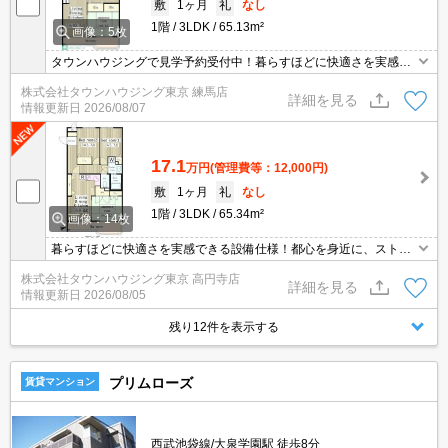
敷
1ヶ月
礼
なし
1階
3LDK
65.13m²
画像：5枚
タウンハウジングで見学予約受付中！暮らすほどに快適さを実感で
きる設備仕様！駅前商業施設の多さ！日常の買い物に便利！
株式会社タウンハウジング東京 練馬店
詳細を見る
情報更新日
2026/08/07
17.1
万円
(管理費等：12,000円)
敷
1ヶ月
礼
なし
1階
3LDK
65.34m²
画像：14枚
暮らすほどに快適さを実感できる設備仕様！都心を身近に、ストレ
スフリーな暮らしを楽しむ！住むほどに愛着が深まる暮らしやすい
株式会社タウンハウジング東京 高円寺店
街！！
詳細を見る
情報更新日
2026/08/05
残り12件を表示する
プリムローズ
賃貸マンション
西武池袋線/大泉学園駅 徒歩8分