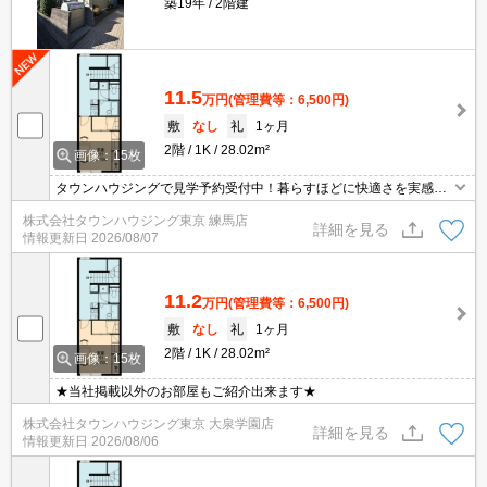
築19年
2階建
11.5
万円
(管理費等：6,500円)
敷
なし
礼
1ヶ月
2階
1K
28.02m²
画像：15枚
タウンハウジングで見学予約受付中！暮らすほどに快適さを実感で
きる設備仕様！駅前商業施設の多さ！日常の買い物に便利！
株式会社タウンハウジング東京 練馬店
詳細を見る
情報更新日
2026/08/07
11.2
万円
(管理費等：6,500円)
敷
なし
礼
1ヶ月
2階
1K
28.02m²
画像：15枚
★当社掲載以外のお部屋もご紹介出来ます★
株式会社タウンハウジング東京 大泉学園店
詳細を見る
情報更新日
2026/08/06