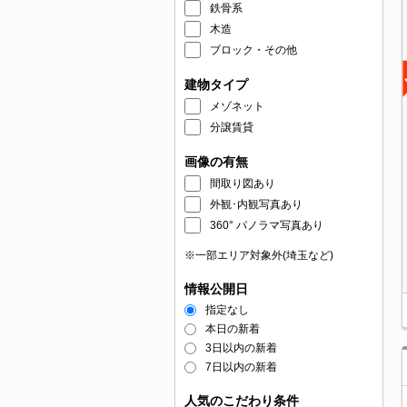
鉄骨系
木造
ブロック・その他
建物タイプ
メゾネット
分譲賃貸
画像の有無
間取り図あり
外観･内観写真あり
360° パノラマ写真あり
※一部エリア対象外(埼玉など)
情報公開日
指定なし
本日の新着
3日以内の新着
7日以内の新着
人気のこだわり条件