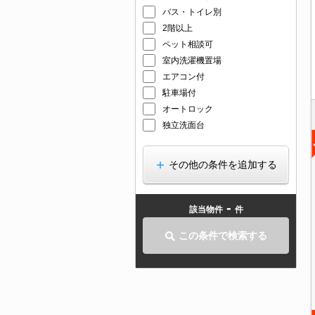
バス・トイレ別
2階以上
ペット相談可
室内洗濯機置場
エアコン付
駐車場付
オートロック
独立洗面台
その他の条件を追加する
-
該当物件
件
この条件で検索する