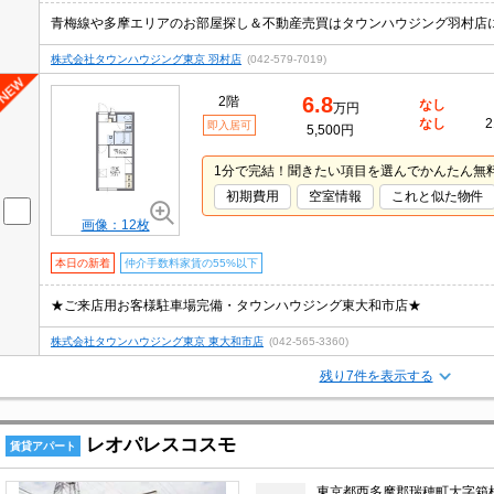
株式会社タウンハウジング東京 羽村店
(042-579-7019)
6.8
2階
なし
万円
なし
2
即入居可
5,500円
1分で完結！聞きたい項目を選んでかんたん無
初期費用
空室情報
これと似た物件
画像：12枚
本日の新着
仲介手数料家賃の55%以下
★ご来店用お客様駐車場完備・タウンハウジング東大和市店★
株式会社タウンハウジング東京 東大和市店
(042-565-3360)
残り7件を表示する
レオパレスコスモ
賃貸アパート
東京都西多摩郡瑞穂町大字箱