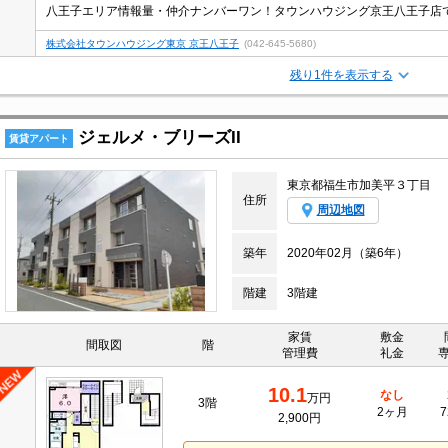
株式会社タウンハウジング東京 京王八王子
(042-645-5680)
残り1件を表示する
ジェルメ・ブリーズII
賃貸アパート
東京都福生市加美平３丁目
住所
周辺地図
築年
2020年02月（築6年）
階建
3階建
家賃
敷金
間取図
階
管理費
礼金
10.1
なし
万円
3階
2ヶ月
7
2,900円