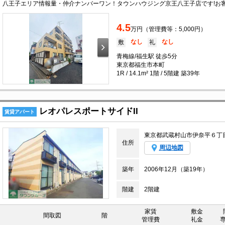
4.5
万円（管理費等：5,000円）
なし
なし
敷
礼
青梅線/福生駅 徒歩5分
東京都福生市本町
1R / 14.1m² 1階 / 5階建 築39年
レオパレスポートサイドII
賃貸アパート
東京都武蔵村山市伊奈平６丁
住所
周辺地図
築年
2006年12月（築19年）
階建
2階建
家賃
敷金
間取図
階
管理費
礼金