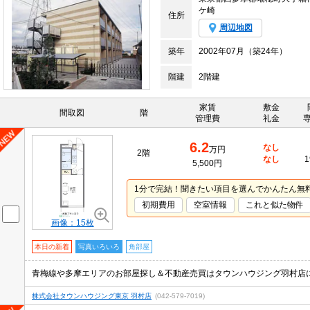
ケ崎
住所
周辺地図
築年
2002年07月（築24年）
階建
2階建
家賃
敷金
間取図
階
管理費
礼金
6.2
なし
万円
2階
なし
1
5,500円
1分で完結！聞きたい項目を選んでかんたん無
初期費用
空室情報
これと似た物件
画像：15枚
本日の新着
写真いろいろ
角部屋
株式会社タウンハウジング東京 羽村店
(042-579-7019)