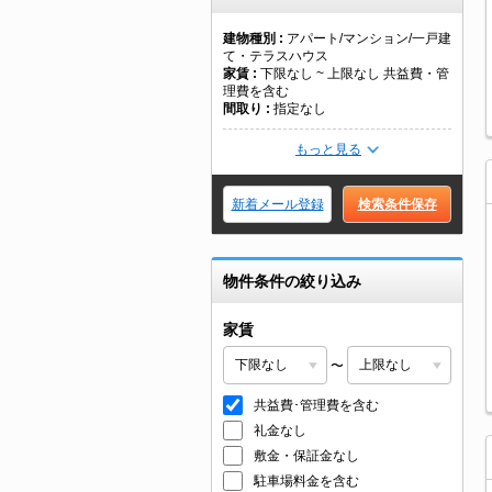
建物種別
アパート/マンション/一戸建
て・テラスハウス
家賃
下限なし ~ 上限なし 共益費・管
理費を含む
間取り
指定なし
もっと見る
新着メール登録
検索条件保存
物件条件の絞り込み
家賃
〜
共益費･管理費を含む
礼金なし
敷金・保証金なし
駐車場料金を含む