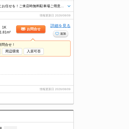
青梅線や多摩エリアのお部屋探し＆不動産売買はタウンハウジング羽村店にお任せを！ご来店時無料駐車場ご用意あります！
情報更新日
2026/08/09
詳細を見る
1K
お問合せ
1.81m²
追加
料問合せ！
周辺環境
入居可否
情報更新日
2026/08/09
根