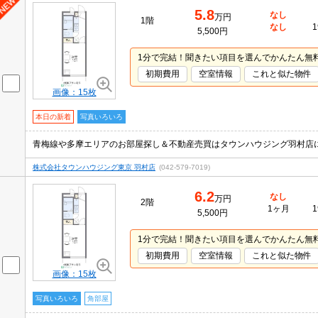
5.8
なし
万円
1階
なし
1
5,500円
1分で完結！聞きたい項目を選んでかんたん無
初期費用
空室情報
これと似た物件
画像：15枚
本日の新着
写真いろいろ
株式会社タウンハウジング東京 羽村店
(042-579-7019)
6.2
なし
万円
2階
1ヶ月
1
5,500円
1分で完結！聞きたい項目を選んでかんたん無
初期費用
空室情報
これと似た物件
画像：15枚
写真いろいろ
角部屋