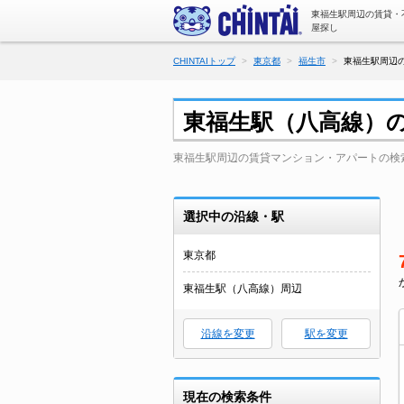
東福生駅周辺の賃貸・
屋探し
CHINTAIトップ
東京都
福生市
東福生駅周辺の
東福生駅（八高線）
東福生駅周辺の賃貸マンション・アパートの検
選択中の沿線・駅
東京都
東福生駅（八高線）周辺
沿線を変更
駅を変更
現在の検索条件