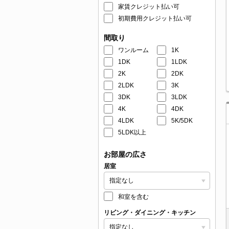
家賃クレジット払い可
初期費用クレジット払い可
間取り
ワンルーム
1K
1DK
1LDK
2K
2DK
2LDK
3K
3DK
3LDK
4K
4DK
4LDK
5K/5DK
5LDK以上
お部屋の広さ
居室
和室を含む
リビング・ダイニング・キッチン