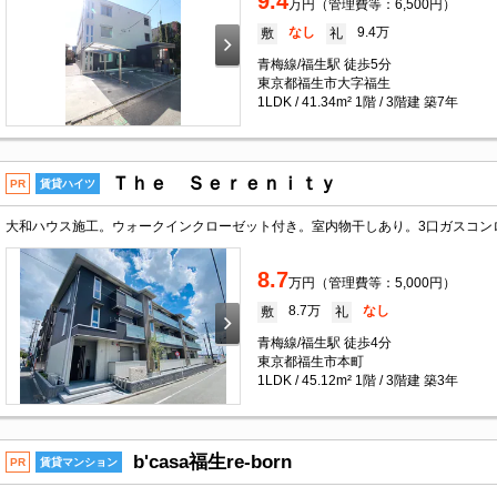
9.4
万円（管理費等：6,500円）
なし
9.4万
敷
礼
青梅線/福生駅 徒歩5分
東京都福生市大字福生
1LDK / 41.34m² 1階 / 3階建 築7年
Ｔｈｅ Ｓｅｒｅｎｉｔｙ
PR
賃貸ハイツ
8.7
万円（管理費等：5,000円）
8.7万
なし
敷
礼
青梅線/福生駅 徒歩4分
東京都福生市本町
1LDK / 45.12m² 1階 / 3階建 築3年
b'casa福生re-born
PR
賃貸マンション