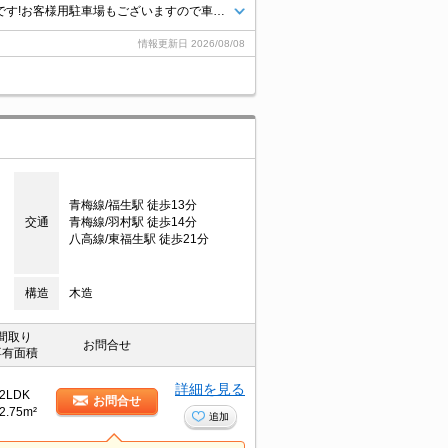
八王子エリア情報量・仲介ナンバーワン！タウンハウジング京王八王子店です!お客様用駐車場もございますので車でのご来店も大歓迎です！
情報更新日
2026/08/08
青梅線/福生駅 徒歩13分
交通
青梅線/羽村駅 徒歩14分
八高線/東福生駅 徒歩21分
構造
木造
間取り
お問合せ
専有面積
詳細を見る
2LDK
お問合せ
2.75m²
追加