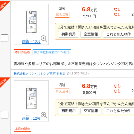
6.8
2階
なし
万円
なし
2
即入居可
5,500円
1分で完結！聞きたい項目を選んでかんたん無
初期費用
空室情報
これと似た物件
画像：12枚
本日の新着
仲介手数料家賃の55%以下
株式会社タウンハウジング東京 羽村店
(042-579-7019)
6.8
2階
なし
万円
なし
2
即入居可
5,500円
1分で完結！聞きたい項目を選んでかんたん無
初期費用
空室情報
これと似た物件
画像：12枚
本日の新着