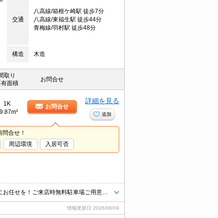
八高線/箱根ケ崎駅 徒歩7分
交通
八高線/東福生駅 徒歩44分
青梅線/羽村駅 徒歩48分
構造
木造
間取り
お問合せ
専有面積
詳細を見る
1K
お問合せ
9.87m²
追加
料問合せ！
周辺環境
入居可否
青梅線や多摩エリアのお部屋探し＆不動産売買はタウンハウジング羽村店にお任せを！ご来店時無料駐車場ご用意あります！
情報更新日
2026/08/09