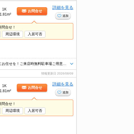
詳細を見る
1K
お問合せ
1.81m²
追加
料問合せ！
周辺環境
入居可否
青梅線や多摩エリアのお部屋探し＆不動産売買はタウンハウジング羽村店にお任せを！ご来店時無料駐車場ご用意あります！
情報更新日
2026/08/09
詳細を見る
1K
お問合せ
1.81m²
追加
料問合せ！
周辺環境
入居可否