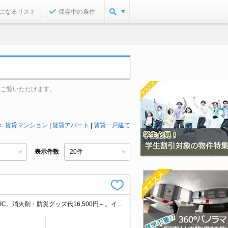
になるリスト
保存中の条件
をご覧いただけます。
賃貸マンション
|
賃貸アパート
|
賃貸一戸建て
表示件数
オートロック。都市ガス使用。温水洗浄便座付き。追焚給湯。一坪バスルーム。WIC。消火剤・防災グッズ代16,500円～。インターネット無料。独立洗面台。