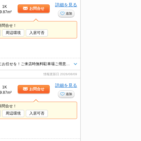
詳細を見る
1K
お問合せ
9.87m²
追加
料問合せ！
周辺環境
入居可否
青梅線や多摩エリアのお部屋探し＆不動産売買はタウンハウジング羽村店にお任せを！ご来店時無料駐車場ご用意あります！
情報更新日
2026/08/09
詳細を見る
1K
お問合せ
9.87m²
追加
料問合せ！
周辺環境
入居可否