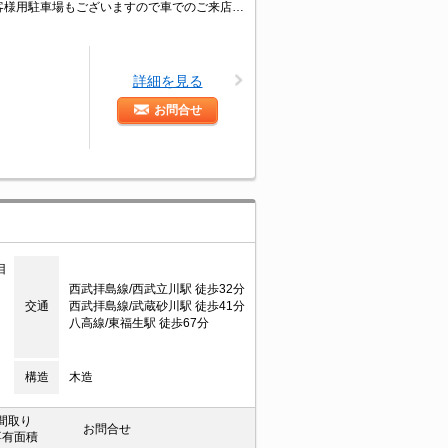
八王子エリア情報量・仲介ナンバーワン！タウンハウジング京王八王子店です!お客様用駐車場もございますので車でのご来店も大歓迎です！
詳細を見る
お問合せ
目
西武拝島線/西武立川駅 徒歩32分
交通
西武拝島線/武蔵砂川駅 徒歩41分
八高線/東福生駅 徒歩67分
構造
木造
間取り
お問合せ
専有面積