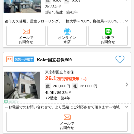
敷
6.6万
礼
6.6万
2K
34m²
2階
3階建 築41年
都市ガス使用。居室フローリング。一橋大学へ700m。郵便局へ300m。小
学校へ290m。スーパーへ450m。セブンイレブンへ350m。24H西友まで
1,000m。東京女子体育大学へ1,400m。
メールで
オンライン
LINEで
お問合せ
来店
お問合せ
Kolet国立谷保#09
PR
賃貸一戸建て
東京都国立市谷保
26.1
万円
(管理費等：--)
敷
261,000円
礼
261,000円
4LDK
86.32m²
2階建 築4年
～お電話でのお問い合わせで、より迅速にご対応させて頂きます～地域密
着タウンハウジングまで～
メールで
お問合せ