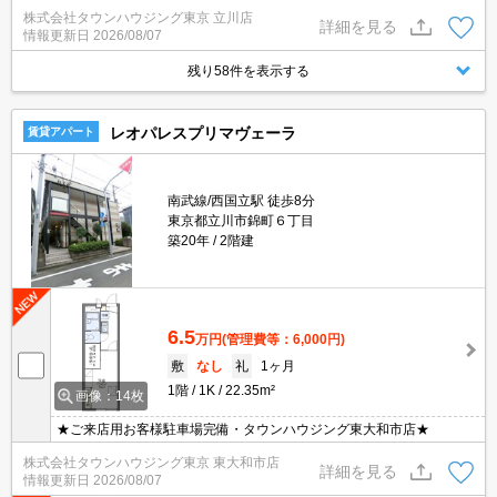
株式会社タウンハウジング東京 立川店
詳細を見る
情報更新日
2026/08/07
残り58件を表示する
レオパレスプリマヴェーラ
賃貸アパート
南武線/西国立駅 徒歩8分
東京都立川市錦町６丁目
築20年
2階建
6.5
万円
(管理費等：6,000円)
敷
なし
礼
1ヶ月
1階
1K
22.35m²
画像：14枚
★ご来店用お客様駐車場完備・タウンハウジング東大和市店★
株式会社タウンハウジング東京 東大和市店
詳細を見る
情報更新日
2026/08/07