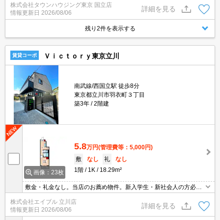
株式会社タウンハウジング東京 国立店
詳細を見る
情報更新日
2026/08/06
残り2件を表示する
Ｖｉｃｔｏｒｙ東京立川
賃貸コーポ
南武線/西国立駅 徒歩8分
東京都立川市羽衣町３丁目
築3年
2階建
5.8
万円
(管理費等：5,000円)
敷
なし
礼
なし
1階
1K
18.29m²
画像：23枚
敷金・礼金なし。当店のお薦め物件。新入学生・新社会人の方必
見!。1階 南東角部屋。宅配ボックスあり。駅まで平坦。駅まで徒歩
株式会社エイブル 立川店
10分圏内!。追い焚き付き。新生活のスタートはここから。
詳細を見る
情報更新日
2026/08/06