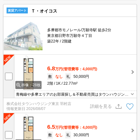
Ｔ・オイコス
賃貸アパート
多摩都市モノレール/万願寺駅 徒歩2分
東京都日野市万願寺４丁目
築22年
2階建
6.8
万円
(管理費等：4,000円)
敷
なし
礼
50,000円
2階
1K
22.77m²
画像：28枚
青梅線や多摩エリアのお部屋探し＆不動産売買はタウンハウジング
羽村店にお任せを！ご来店時無料駐車場ご用意あります！
株式会社タウンハウジング東京 羽村店
詳細を見る
情報更新日
2026/08/07
6.5
万円
(管理費等：4,000円)
敷
なし
礼
30,000円