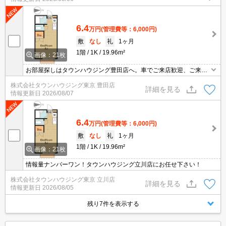
6.4
万円
(管理費等：6,000円)
敷
なし
礼
1ヶ月
1階
1K
19.96m²
画像：21枚
お部屋探しはタウンハウジング豊田店へ。車でご来店歓迎、ご来店
用お客様駐車場あり！
株式会社タウンハウジング東京 豊田店
詳細を見る
情報更新日
2026/08/07
6.4
万円
(管理費等：6,000円)
敷
なし
礼
1ヶ月
1階
1K
19.96m²
画像：21枚
情報量ナンバーワン！タウンハウジング立川店にお任せ下さい！
株式会社タウンハウジング東京 立川店
詳細を見る
情報更新日
2026/08/05
残り7件を表示する