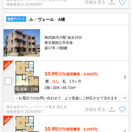
詳細を見る
情報更新日
2026/08/07
ル・ヴェール A棟
賃貸アパート
南武線/矢川駅 徒歩10分
東京都国立市谷保
築17年
3階建
10.95
万円
(管理費等：6,000円)
敷
なし
礼
1.5ヶ月
2階
2DK
46.72m²
画像：15枚
～お電話でのお問い合わせで、より迅速にご対応させて頂きます～
地域密着タウンハウジング【国立店】まで～
株式会社タウンハウジング東京 国立店
詳細を見る
情報更新日
2026/08/07
10.95
万円
(管理費等：6,000円)