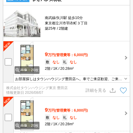
南武線/矢川駅 徒歩10分
東京都立川市羽衣町３丁目
築25年
2階建
9
万円
(管理費等：6,000円)
敷
なし
礼
なし
2階
1K
20.28m²
画像：20枚
お部屋探しはタウンハウジング豊田店へ。車でご来店歓迎、ご来店
用お客様駐車場あり！
株式会社タウンハウジング東京 豊田店
詳細を見る
情報更新日
2026/08/07
9
万円
(管理費等：6,000円)
敷
なし
礼
なし
2階
1K
20.28m²
画像：20枚