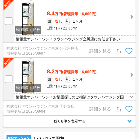
8.4
万円
(管理費等：6,000円)
敷
なし
礼
1ヶ月
1階
1K
22.35m²
画像：16枚
情報量ナンバーワン！タウンハウジング立川店にお任せ下さい！
株式会社タウンハウジング東京 分倍河原店
詳細を見る
情報更新日
2026/08/07
8.2
万円
(管理費等：6,000円)
敷
なし
礼
1ヶ月
1階
1K
22.35m²
画像：16枚
情報量ナンバーワン！お部屋探しのご相談はタウンハウジング国分
寺店にお任せを！
株式会社タウンハウジング東京 国分寺店
詳細を見る
情報更新日
2026/08/04
残り8件を表示する
レオパレス羽衣
賃貸マンション