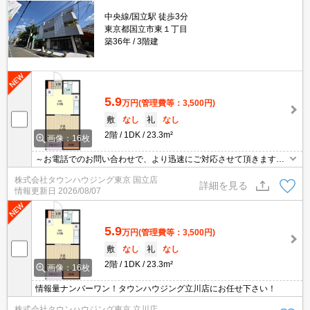
中央線/国立駅 徒歩3分
東京都国立市東１丁目
築36年
3階建
5.9
万円
(管理費等：3,500円)
敷
なし
礼
なし
2階
1DK
23.3m²
画像：16枚
～お電話でのお問い合わせで、より迅速にご対応させて頂きます～
地域密着タウンハウジング【国立店】まで～
株式会社タウンハウジング東京 国立店
詳細を見る
情報更新日
2026/08/07
5.9
万円
(管理費等：3,500円)
敷
なし
礼
なし
2階
1DK
23.3m²
画像：16枚
情報量ナンバーワン！タウンハウジング立川店にお任せ下さい！
株式会社タウンハウジング東京 立川店