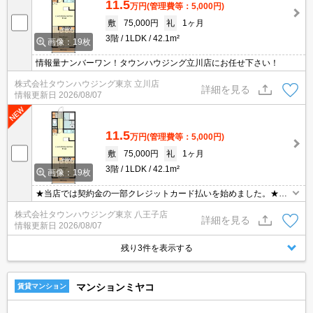
11.5
万円
(管理費等：5,000円)
敷
75,000円
礼
1ヶ月
3階
1LDK
42.1m²
画像：19枚
情報量ナンバーワン！タウンハウジング立川店にお任せ下さい！
株式会社タウンハウジング東京 立川店
詳細を見る
情報更新日
2026/08/07
11.5
万円
(管理費等：5,000円)
敷
75,000円
礼
1ヶ月
3階
1LDK
42.1m²
画像：19枚
★当店では契約金の一部クレジットカード払いを始めました。★お
問い合わせはタウンハウジンまで★
株式会社タウンハウジング東京 八王子店
詳細を見る
情報更新日
2026/08/07
残り3件を表示する
マンションミヤコ
賃貸マンション