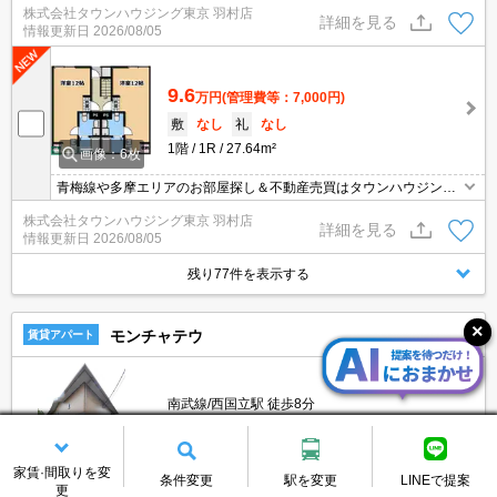
株式会社タウンハウジング東京 羽村店
詳細を見る
情報更新日
2026/08/05
9.6
万円
(管理費等：7,000円)
敷
なし
礼
なし
1階
1R
27.64m²
画像：6枚
青梅線や多摩エリアのお部屋探し＆不動産売買はタウンハウジング
羽村店にお任せを！ご来店時無料駐車場ご用意あります！
株式会社タウンハウジング東京 羽村店
詳細を見る
情報更新日
2026/08/05
残り77件を表示する
モンチャテウ
賃貸アパート
南武線/西国立駅 徒歩8分
東京都立川市羽衣町３丁目
築17年
2階建
家賃·間取りを変
条件変更
駅を変更
LINEで提案
更