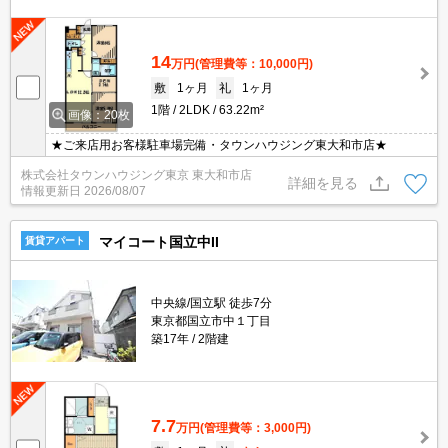
14
万円
(管理費等：10,000円)
敷
1ヶ月
礼
1ヶ月
1階
2LDK
63.22m²
画像：20枚
★ご来店用お客様駐車場完備・タウンハウジング東大和市店★
株式会社タウンハウジング東京 東大和市店
詳細を見る
情報更新日
2026/08/07
マイコート国立中II
賃貸アパート
中央線/国立駅 徒歩7分
東京都国立市中１丁目
築17年
2階建
7.7
万円
(管理費等：3,000円)