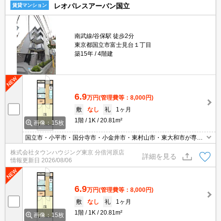
レオパレスアーバン国立
賃貸マンション
南武線/谷保駅 徒歩2分
東京都国立市富士見台１丁目
築15年
4階建
6.9
万円
(管理費等：8,000円)
敷
なし
礼
1ヶ月
1階
1K
20.81m²
画像：15枚
国立市・小平市・国分寺市・小金井市・東村山市・東大和市が専門
エリアです！是非お問い合わせください！
株式会社タウンハウジング東京 分倍河原店
詳細を見る
情報更新日
2026/08/06
6.9
万円
(管理費等：8,000円)
敷
なし
礼
1ヶ月
1階
1K
20.81m²
画像：15枚