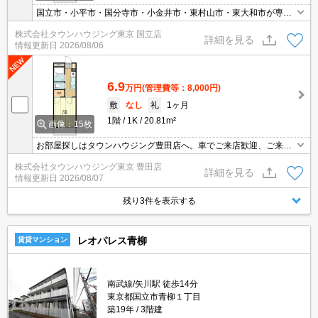
国立市・小平市・国分寺市・小金井市・東村山市・東大和市が専門
エリアです！是非お問い合わせください！
株式会社タウンハウジング東京 国立店
詳細を見る
情報更新日
2026/08/06
6.9
万円
(管理費等：8,000円)
敷
なし
礼
1ヶ月
1階
1K
20.81m²
画像：15枚
お部屋探しはタウンハウジング豊田店へ。車でご来店歓迎、ご来店
用お客様駐車場あり！
株式会社タウンハウジング東京 豊田店
詳細を見る
情報更新日
2026/08/07
残り3件を表示する
レオパレス青柳
賃貸マンション
南武線/矢川駅 徒歩14分
東京都国立市青柳１丁目
築19年
3階建