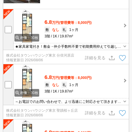
6.8
万円
(管理費等：8,000円)
敷
なし
礼
1ヶ月
3階
1K
19.87m²
画像：30枚
★家具家電付き！敷金・仲介手数料不要で初期費用抑えて引越し可
能！★
株式会社タウンハウジング東京 分倍河原店
詳細を見る
情報更新日
2026/08/06
6.8
万円
(管理費等：8,000円)
敷
なし
礼
1ヶ月
3階
1K
19.87m²
画像：30枚
～お電話でのお問い合わせで、より迅速にご対応させて頂きます～
地域密着タウンハウジングまで～
株式会社タウンハウジング東京 聖蹟桜ヶ丘店
詳細を見る
情報更新日
2026/08/06