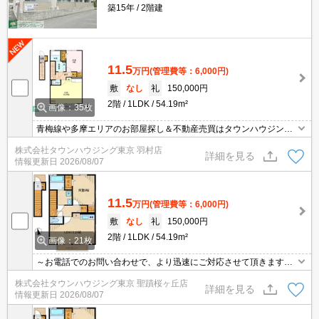
築15年
2階建
11.5
万円
(管理費等：6,000円)
敷
なし
礼
150,000円
2階
1LDK
54.19m²
画像：35枚
青梅線や多摩エリアのお部屋探し＆不動産売買はタウンハウジング
羽村店にお任せを！ご来店時無料駐車場ご用意あります！
株式会社タウンハウジング東京 羽村店
詳細を見る
情報更新日
2026/08/07
11.5
万円
(管理費等：6,000円)
敷
なし
礼
150,000円
2階
1LDK
54.19m²
画像：21枚
～お電話でのお問い合わせで、より迅速にご対応させて頂きます～
地域密着タウンハウジングまで～
株式会社タウンハウジング東京 聖蹟桜ヶ丘店
詳細を見る
情報更新日
2026/08/07