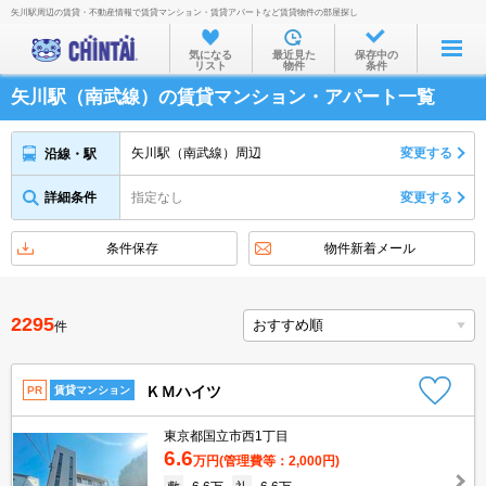
矢川駅周辺の賃貸・不動産情報で賃貸マンション・賃貸アパートなど賃貸物件の部屋探し
お部屋を探す
気になる
最近見た
保存中の
リスト
物件
条件
沿線・駅から
矢川駅（南武線）の賃貸マンション・アパート一覧
住所から
家賃相場から
矢川駅（南武線）周辺
変更する
沿線・駅
通勤通学時間から
詳細条件
指定なし
変更する
物件特集から
条件保存
物件新着メール
不動産会社から
TOP
2295
件
ＫＭハイツ
PR
賃貸マンション
東京都国立市西1丁目
6.6
万円
(管理費等：2,000円)