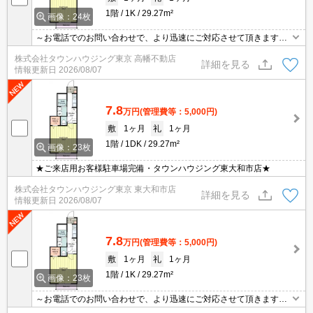
1階
1K
29.27m²
画像：24枚
～お電話でのお問い合わせで、より迅速にご対応させて頂きます～
地域密着タウンハウジングまで～
株式会社タウンハウジング東京 高幡不動店
詳細を見る
情報更新日
2026/08/07
7.8
万円
(管理費等：5,000円)
敷
1ヶ月
礼
1ヶ月
1階
1DK
29.27m²
画像：23枚
★ご来店用お客様駐車場完備・タウンハウジング東大和市店★
株式会社タウンハウジング東京 東大和市店
詳細を見る
情報更新日
2026/08/07
7.8
万円
(管理費等：5,000円)
敷
1ヶ月
礼
1ヶ月
1階
1K
29.27m²
画像：23枚
～お電話でのお問い合わせで、より迅速にご対応させて頂きます～
地域密着タウンハウジング【国立店】まで～