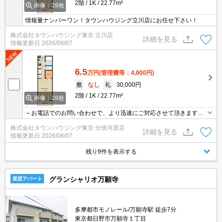
2階
1K
22.77m²
画像：28枚
情報量ナンバーワン！タウンハウジング立川店にお任せ下さい！
株式会社タウンハウジング東京 立川店
詳細を見る
情報更新日
2026/08/07
6.5
万円
(管理費等：4,000円)
敷
なし
礼
30,000円
2階
1K
22.77m²
画像：28枚
～お電話でのお問い合わせで、より迅速にご対応させて頂きます～
地域密着タウンハウジングまで～
株式会社タウンハウジング東京 分倍河原店
詳細を見る
情報更新日
2026/08/07
残り9件を表示する
グランシャリオ万願寺
賃貸アパート
多摩都市モノレール/万願寺駅 徒歩7分
東京都日野市万願寺１丁目