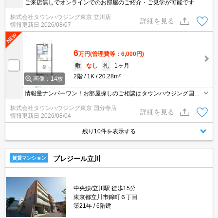
ご来店無しでオンラインでのお部屋のご紹介・ご見学が可能です
株式会社タウンハウジング東京 立川店
詳細を見る
情報更新日
2026/08/07
6
万円
(管理費等：6,000円)
敷
なし
礼
1ヶ月
2階
1K
20.28m²
画像：14枚
情報量ナンバーワン！お部屋探しのご相談はタウンハウジング国分
寺店にお任せを！
株式会社タウンハウジング東京 国分寺店
詳細を見る
情報更新日
2026/08/04
残り10件を表示する
プレジール立川
賃貸マンション
中央線/立川駅 徒歩15分
東京都立川市錦町６丁目
築21年
6階建