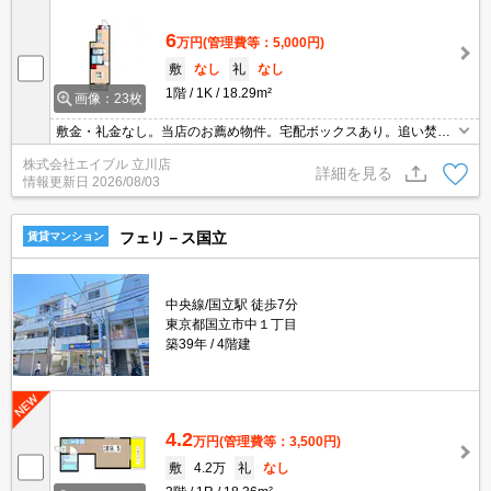
6
万円
(管理費等：5,000円)
敷
なし
礼
なし
1階
1K
18.29m²
画像：23枚
敷金・礼金なし。当店のお薦め物件。宅配ボックスあり。追い焚き
付き。新生活のスタートはここから。住環境、あなたの目でお確か
株式会社エイブル 立川店
めください。オートロック。J:COMインターネット1GBまで無料で
詳細を見る
情報更新日
2026/08/03
利用可能。
フェリ－ス国立
賃貸マンション
中央線/国立駅 徒歩7分
東京都国立市中１丁目
築39年
4階建
4.2
万円
(管理費等：3,500円)
敷
4.2万
礼
なし