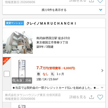
詳細を見る
情報更新日
2026/08/06
残り6件を表示する
クレイノＭＡＲＵＣＨＡＮＣＨＩ
賃貸マンション
南武線/西国立駅 徒歩15分
東京都国立市青柳３丁目
築9年
3階建
7.7
万円
(管理費等：6,000円)
敷
なし
礼
1ヶ月
1階
1K
23.6m²
画像：35枚
★当店では契約金の一部クレジットカード払いを始めました。★お
問い合わせはタウンハウジンまで★
株式会社タウンハウジング東京 分倍河原店
詳細を見る
情報更新日
2026/08/06