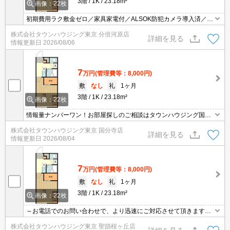
3階
1K
23.18m²
画像：22枚
初期費用ラク敷金ゼロ／家具家電付／ALSOK防犯カメラ導入済／定
額インターネット使用料
株式会社タウンハウジング東京 分倍河原店
詳細を見る
情報更新日
2026/08/06
7
万円
(管理費等：8,000円)
敷
なし
礼
1ヶ月
3階
1K
23.18m²
画像：22枚
情報量ナンバーワン！お部屋探しのご相談はタウンハウジング国分
寺店にお任せを！
株式会社タウンハウジング東京 国分寺店
詳細を見る
情報更新日
2026/08/04
7
万円
(管理費等：8,000円)
敷
なし
礼
1ヶ月
3階
1K
23.18m²
画像：22枚
～お電話でのお問い合わせで、より迅速にご対応させて頂きます～
地域密着タウンハウジングまで～
株式会社タウンハウジング東京 聖蹟桜ヶ丘店