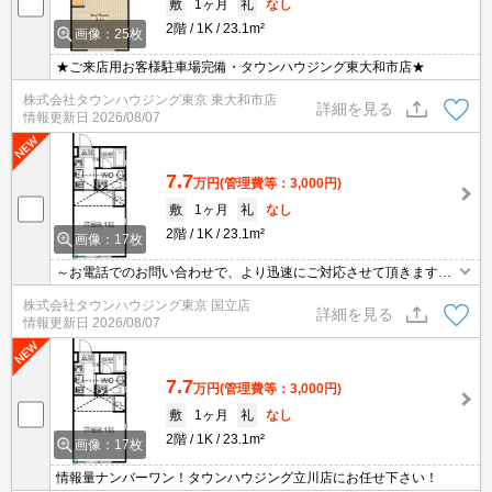
敷
1ヶ月
礼
なし
2階
1K
23.1m²
画像：25枚
★ご来店用お客様駐車場完備・タウンハウジング東大和市店★
株式会社タウンハウジング東京 東大和市店
詳細を見る
情報更新日
2026/08/07
7.7
万円
(管理費等：3,000円)
敷
1ヶ月
礼
なし
2階
1K
23.1m²
画像：17枚
～お電話でのお問い合わせで、より迅速にご対応させて頂きます～
地域密着タウンハウジング【国立店】まで～
株式会社タウンハウジング東京 国立店
詳細を見る
情報更新日
2026/08/07
7.7
万円
(管理費等：3,000円)
敷
1ヶ月
礼
なし
2階
1K
23.1m²
画像：17枚
情報量ナンバーワン！タウンハウジング立川店にお任せ下さい！