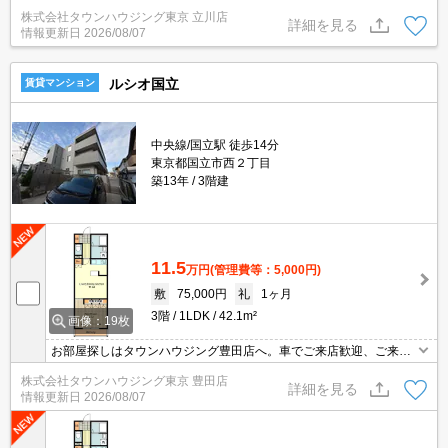
株式会社タウンハウジング東京 立川店
詳細を見る
情報更新日
2026/08/07
ルシオ国立
賃貸マンション
中央線/国立駅 徒歩14分
東京都国立市西２丁目
築13年
3階建
11.5
万円
(管理費等：5,000円)
敷
75,000円
礼
1ヶ月
3階
1LDK
42.1m²
画像：19枚
お部屋探しはタウンハウジング豊田店へ。車でご来店歓迎、ご来店
用お客様駐車場あり！
株式会社タウンハウジング東京 豊田店
詳細を見る
情報更新日
2026/08/07