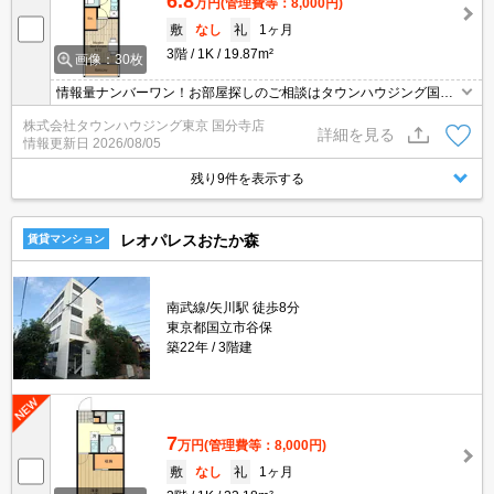
6.8
万円
(管理費等：8,000円)
敷
なし
礼
1ヶ月
3階
1K
19.87m²
画像：30枚
情報量ナンバーワン！お部屋探しのご相談はタウンハウジング国分
寺店にお任せを！
株式会社タウンハウジング東京 国分寺店
詳細を見る
情報更新日
2026/08/05
残り9件を表示する
レオパレスおたか森
賃貸マンション
南武線/矢川駅 徒歩8分
東京都国立市谷保
築22年
3階建
7
万円
(管理費等：8,000円)
敷
なし
礼
1ヶ月