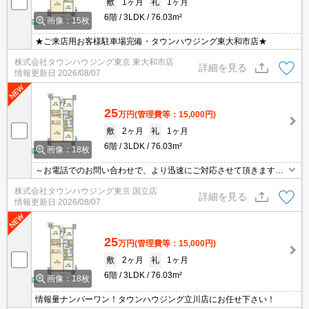
敷
1ヶ月
礼
1ヶ月
6階
3LDK
76.03m²
画像：15枚
★ご来店用お客様駐車場完備・タウンハウジング東大和市店★
株式会社タウンハウジング東京 東大和市店
詳細を見る
情報更新日
2026/08/07
25
万円
(管理費等：15,000円)
敷
2ヶ月
礼
1ヶ月
6階
3LDK
76.03m²
画像：18枚
～お電話でのお問い合わせで、より迅速にご対応させて頂きます～
地域密着タウンハウジング【国立店】まで～
株式会社タウンハウジング東京 国立店
詳細を見る
情報更新日
2026/08/07
25
万円
(管理費等：15,000円)
敷
2ヶ月
礼
1ヶ月
6階
3LDK
76.03m²
画像：18枚
情報量ナンバーワン！タウンハウジング立川店にお任せ下さい！