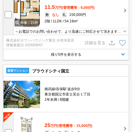
11.5
万円
(管理費等：6,000円)
敷
なし
礼
150,000円
2階
1LDK
54.19m²
画像：21枚
～お電話でのお問い合わせで、より迅速にご対応させて頂きます～
地域密着タウンハウジングまで～
株式会社タウンハウジング東京 分倍河原店
詳細を見る
情報更新日
2026/08/07
残り5件を表示する
プラウドシティ国立
賃貸マンション
南武線/谷保駅 徒歩9分
東京都国立市富士見台１丁目
1年未満
8階建
25
万円
(管理費等：15,000円)