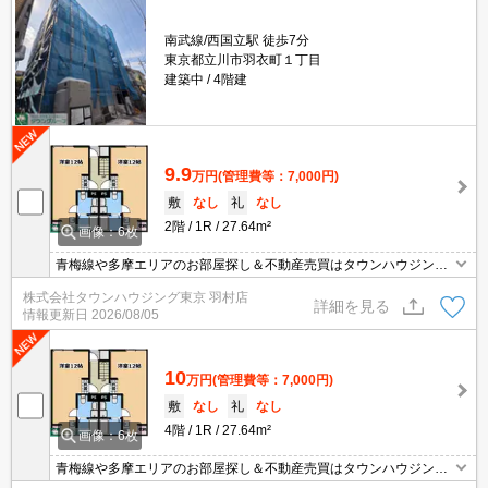
南武線/西国立駅 徒歩7分
東京都立川市羽衣町１丁目
建築中
4階建
9.9
万円
(管理費等：7,000円)
敷
なし
礼
なし
2階
1R
27.64m²
画像：6枚
青梅線や多摩エリアのお部屋探し＆不動産売買はタウンハウジング
羽村店にお任せを！ご来店時無料駐車場ご用意あります！
株式会社タウンハウジング東京 羽村店
詳細を見る
情報更新日
2026/08/05
10
万円
(管理費等：7,000円)
敷
なし
礼
なし
4階
1R
27.64m²
画像：6枚
青梅線や多摩エリアのお部屋探し＆不動産売買はタウンハウジング
羽村店にお任せを！ご来店時無料駐車場ご用意あります！