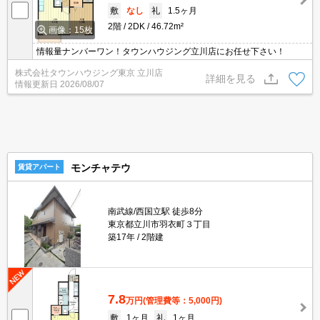
敷
なし
礼
1.5ヶ月
2階
2DK
46.72m²
画像：15枚
情報量ナンバーワン！タウンハウジング立川店にお任せ下さい！
株式会社タウンハウジング東京 立川店
詳細を見る
情報更新日
2026/08/07
モンチャテウ
賃貸アパート
南武線/西国立駅 徒歩8分
東京都立川市羽衣町３丁目
築17年
2階建
7.8
万円
(管理費等：5,000円)
敷
1ヶ月
礼
1ヶ月