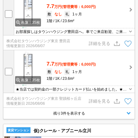
7.7
万円
(管理費等：6,000円)
敷
なし
礼
1ヶ月
1階
1K
23.6m²
画像：35枚
お部屋探しはタウンハウジング豊田店へ。車でご来店歓迎、ご来店
用お客様駐車場あり！
株式会社タウンハウジング東京 豊田店
詳細を見る
情報更新日
2026/08/07
7.7
万円
(管理費等：6,000円)
敷
なし
礼
1ヶ月
1階
1K
23.6m²
画像：35枚
★当店では契約金の一部クレジットカード払いを始めました。★お
問い合わせはタウンハウジンまで★
株式会社タウンハウジング東京 聖蹟桜ヶ丘店
詳細を見る
情報更新日
2026/08/06
残り3件を表示する
仮)クレール・アブニール立川
賃貸マンション