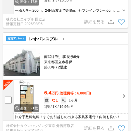
3階
1R
18.36m²
画像：17枚
一橋大学へ200m。24H西友まで348m。セブンイレブンへ66m。内
科へ47m。合格前予約可。退去時の清掃費実費。
株式会社エイブル 国立店
詳細を見る
情報更新日
2026/08/06
レオパレスプルニエ
賃貸アパート
南武線/矢川駅 徒歩6分
東京都国立市谷保
築30年
2階建
6.4
万円
(管理費等：6,000円)
敷
なし
礼
1ヶ月
1階
1K
19.96m²
画像：21枚
仲介手数料無料！すぐお引越しの出来る家具家電付！内装も良い！
株式会社タウンハウジング東京 分倍河原店
詳細を見る
情報更新日
2026/08/06