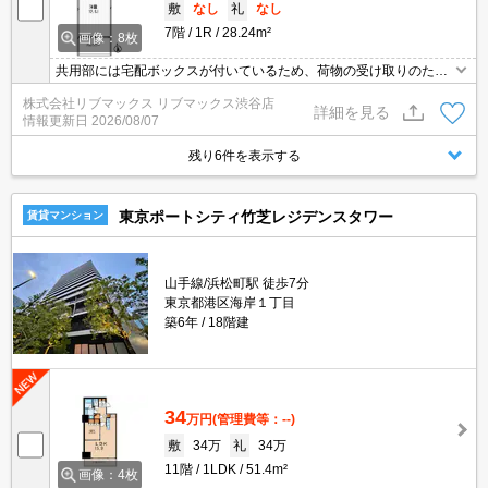
敷
なし
礼
なし
7階
1R
28.24m²
画像：8枚
共用部には宅配ボックスが付いているため、荷物の受け取りのため
に早く帰宅する必要がありません。セキュリティ面は、TVインター
株式会社リブマックス リブマックス渋谷店
ホン・オートロックなどを設置しているので安全面でも優れており
詳細を見る
情報更新日
2026/08/07
ます。収納はシューズボックス・クロゼットなどが備え付けられて
いるので、衣類や日用品の収納に重宝します。こちらは家賃15.6万
残り6件を表示する
円の物件です。
東京ポートシティ竹芝レジデンスタワー
賃貸マンション
山手線/浜松町駅 徒歩7分
東京都港区海岸１丁目
築6年
18階建
34
万円
(管理費等：--)
敷
34万
礼
34万
11階
1LDK
51.4m²
画像：4枚