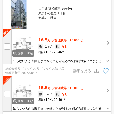
山手線/浜松町駅 徒歩9分
東京都港区芝１丁目
新築
10階建
16.5
万円
(管理費等：10,000円)
敷
1ヶ月
礼
なし
3階
1DK
26.46m²
画像：16枚
知らない人が玄関前まで来ることが減るので防犯対策につながるオ
ートロック機能があります。収納はクロゼット・シューズボックス
株式会社リブマックス リブマックス渋谷店
などが備え付けられているので、衣類や日用品の収納に重宝しま
詳細を見る
情報更新日
2026/08/07
す。共用部には宅配ボックス・ゴミ出し24時間OKなど様々な設備
やサービスが揃っているので便利です。こだわりを叶えられる新築
物件です。
16.5
万円
(管理費等：10,000円)
敷
1ヶ月
礼
なし
3階
1DK
26.46m²
画像：16枚
知らない人が玄関前まで来ることが減るので防犯対策につながるオ
ートロック機能があります。収納はクロゼット・シューズボックス