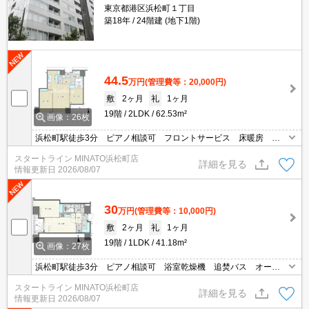
東京都港区浜松町１丁目
築18年
24階建 (地下1階)
44.5
万円
(管理費等：20,000円)
敷
2ヶ月
礼
1ヶ月
19階
2LDK
62.53m²
画像：26枚
浜松町駅徒歩3分 ピアノ相談可 フロントサービス 床暖房 追
焚 浴室乾燥 宅配ロッカー オートロック
スタートライン MINATO浜松町店
詳細を見る
情報更新日
2026/08/07
30
万円
(管理費等：10,000円)
敷
2ヶ月
礼
1ヶ月
19階
1LDK
41.18m²
画像：27枚
浜松町駅徒歩3分 ピアノ相談可 浴室乾燥機 追焚バス オート
ロック 常時ゴミ出し可能 グリル付き
スタートライン MINATO浜松町店
詳細を見る
情報更新日
2026/08/07