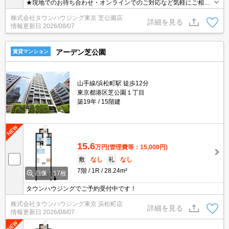
★現地でのお待ち合わせ・オンラインでのご対応など気軽にご相談
ください★他の気になる物件も、一括でご案内可能です！タウンハ
株式会社タウンハウジング東京 芝公園店
ウジングにお任せください★
詳細を見る
情報更新日
2026/08/07
アーデン芝公園
賃貸マンション
山手線/浜松町駅 徒歩12分
東京都港区芝公園１丁目
築19年
15階建
15.6
万円
(管理費等：15,000円)
敷
なし
礼
なし
7階
1R
28.24m²
画像：17枚
タウンハウジングでご予約受付中です！
株式会社タウンハウジング東京 浜松町店
詳細を見る
情報更新日
2026/08/07