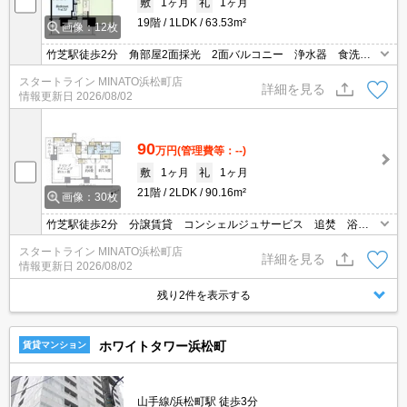
敷
1ヶ月
礼
1ヶ月
19階
1LDK
63.53m²
画像：12枚
竹芝駅徒歩2分 角部屋2面採光 2面バルコニー 浄水器 食洗
機 オートロック 防犯カメラ 宅配BOX
スタートライン MINATO浜松町店
詳細を見る
情報更新日
2026/08/02
90
万円
(管理費等：--)
敷
1ヶ月
礼
1ヶ月
21階
2LDK
90.16m²
画像：30枚
竹芝駅徒歩2分 分譲賃貸 コンシェルジュサービス 追焚 浴室
乾燥機 WIC・SIC他収納充実 床暖房
スタートライン MINATO浜松町店
詳細を見る
情報更新日
2026/08/02
残り2件を表示する
ホワイトタワー浜松町
賃貸マンション
山手線/浜松町駅 徒歩3分