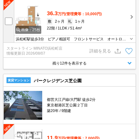
36.3
万円
(管理費等：10,000円)
敷
2ヶ月
礼
1ヶ月
22階
1LDK
51.4m²
画像：25枚
浜松町駅徒歩3分 ピアノ相談可 フロントサービス オートロッ
ク 宅配ボックス 追焚 浴室乾燥機
スタートライン MINATO浜松町店
詳細を見る
情報更新日
2026/08/07
残り12件を表示する
パークレジデンス芝公園
賃貸マンション
都営大江戸線/大門駅 徒歩2分
東京都港区芝公園２丁目
築20年
9階建
11.9
万円
(管理費等：7,000円)