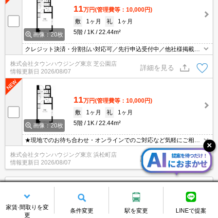
11
万円
(管理費等：10,000円)
敷
1ヶ月
礼
1ヶ月
5階
1K
22.44m²
画像：20枚
クレジット決済・分割払い対応可／先行申込受付中／他社様掲載物
件もまとめてご案内可能／専任物件多数あり
株式会社タウンハウジング東京 芝公園店
詳細を見る
情報更新日
2026/08/07
11
万円
(管理費等：10,000円)
敷
1ヶ月
礼
1ヶ月
5階
1K
22.44m²
画像：20枚
★現地でのお待ち合わせ・オンラインでのご対応など気軽にご相談
ください★他の気になる物件も、一括でご案内可能です！タウンハ
株式会社タウンハウジング東京 浜松町店
ウジングにお任せください★
詳細を見る
情報更新日
2026/08/07
エクセリア芝大門
賃貸マンション
家賃·間取りを変
条件変更
駅を変更
LINEで提案
更
都営三田線/芝公園駅 徒歩3分