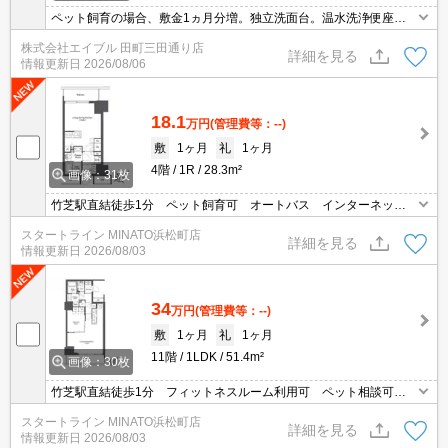
ペット飼育の場合、敷金1ヵ月分増。独立洗面台。温水洗浄便座付
き。追い焚き付き。敷地内防犯カメラ設置。宅配ボックスあり。フ
株式会社エイブル 田町三田通り店
ロントサービスあり。仲介手数料家賃の0.55ヵ月分。内見予約受付
詳細を見る
情報更新日
2026/08/06
中。
18.1
万円
(管理費等：--)
敷
1ヶ月
礼
1ヶ月
4階
1R
28.3m²
画像：31枚
竹芝駅直結徒歩1分 ペット飼育可 オートバス インターネット
無料 温水洗浄便座 浴室乾燥機
スタートライン MINATO浜松町店
詳細を見る
情報更新日
2026/08/03
34
万円
(管理費等：--)
敷
1ヶ月
礼
1ヶ月
11階
1LDK
51.4m²
画像：30枚
竹芝駅直結徒歩1分 フィットネスルーム利用可 ペット相談可
インターネット使用料無料 常時ゴミ出し可
スタートライン MINATO浜松町店
詳細を見る
情報更新日
2026/08/03