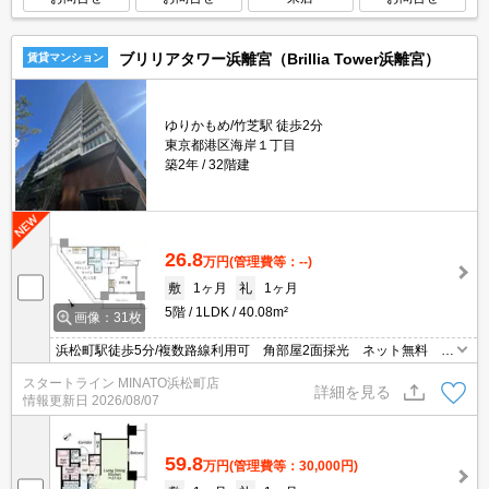
ブリリアタワー浜離宮（Brillia Tower浜離宮）
賃貸マンション
ゆりかもめ/竹芝駅 徒歩2分
東京都港区海岸１丁目
築2年
32階建
26.8
万円
(管理費等：--)
敷
1ヶ月
礼
1ヶ月
5階
1LDK
40.08m²
画像：31枚
浜松町駅徒歩5分/複数路線利用可 角部屋2面採光 ネット無料 デ
ィスポーザー エアコン2基 追焚
スタートライン MINATO浜松町店
詳細を見る
情報更新日
2026/08/07
59.8
万円
(管理費等：30,000円)