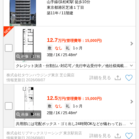
山手線/浜松町駅 徒歩10分
東京都港区芝浦１丁目
築11年
11階建
12.7
万円
(管理費等：15,000円)
敷
なし
礼
1ヶ月
3階
1K
25.48m²
画像：17枚
クレジット決済・分割払い対応可／先行申込受付中／他社様掲載物
件もまとめてご案内可能／専任物件多数あり
株式会社タウンハウジング東京 芝公園店
詳細を見る
情報更新日
2026/08/07
12.5
万円
(管理費等：15,000円)
敷
なし
礼
1ヶ月
2階
1K
25.48m²
画像：14枚
共用部には宅配ボックス・ゴミ出し24時間OKなどが備わっており
とても充実しています。室内設備は洗面化粧台・浴室乾燥機など豊
株式会社リブマックスリーシング 東京駅前店
富に揃っており、過ごしやすいお部屋になっております。収納はシ
詳細を見る
情報更新日
2026/08/01
ューズボックス・クロゼットなど豊富なので、衣類や履き物の整理