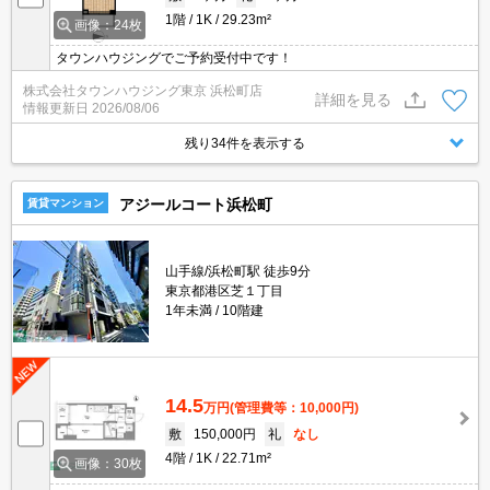
1階
1K
29.23m²
画像：24枚
タウンハウジングでご予約受付中です！
株式会社タウンハウジング東京 浜松町店
詳細を見る
情報更新日
2026/08/06
残り34件を表示する
アジールコート浜松町
賃貸マンション
山手線/浜松町駅 徒歩9分
東京都港区芝１丁目
1年未満
10階建
14.5
万円
(管理費等：10,000円)
敷
150,000円
礼
なし
4階
1K
22.71m²
画像：30枚