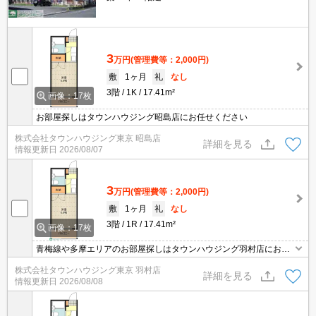
3
万円
(管理費等：2,000円)
敷
1ヶ月
礼
なし
3階
1K
17.41m²
画像：17枚
お部屋探しはタウンハウジング昭島店にお任せください
株式会社タウンハウジング東京 昭島店
詳細を見る
情報更新日
2026/08/07
3
万円
(管理費等：2,000円)
敷
1ヶ月
礼
なし
3階
1R
17.41m²
画像：17枚
青梅線や多摩エリアのお部屋探しはタウンハウジング羽村店にお任
せを！ご来店時無料駐車場ご用意あります！
株式会社タウンハウジング東京 羽村店
詳細を見る
情報更新日
2026/08/08