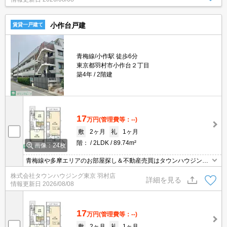
小作台戸建
賃貸一戸建て
青梅線/小作駅 徒歩6分
東京都羽村市小作台２丁目
築4年
2階建
17
万円
(管理費等：--)
敷
2ヶ月
礼
1ヶ月
階：
2LDK
89.74m²
画像：24枚
青梅線や多摩エリアのお部屋探し＆不動産売買はタウンハウジング
羽村店にお任せを！ご来店時無料駐車場ご用意あります！
株式会社タウンハウジング東京 羽村店
詳細を見る
情報更新日
2026/08/08
17
万円
(管理費等：--)
敷
2ヶ月
礼
1ヶ月