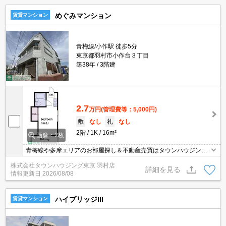
めぐみマンション
賃貸マンション
青梅線/小作駅 徒歩5分
東京都羽村市小作台３丁目
築38年
3階建
2.7
万円
(管理費等：5,000円)
敷
なし
礼
なし
2階
1K
16m²
画像：2枚
青梅線や多摩エリアのお部屋探し＆不動産売買はタウンハウジング
羽村店にお任せを！ご来店時無料駐車場ご用意あります！
株式会社タウンハウジング東京 羽村店
詳細を見る
情報更新日
2026/08/08
ハイブリッジIII
賃貸マンション