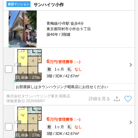
サンハイツ小作
賃貸マンション
青梅線/小作駅 徒歩4分
東京都羽村市小作台５丁目
築46年
3階建
6
万円
(管理費等：--)
敷
1ヶ月
礼
なし
3階
3DK
42.67m²
画像：27枚
お部屋探しはタウンハウジング昭島店にお任せください
株式会社タウンハウジング東京 昭島店
詳細を見る
情報更新日
2026/08/07
6
万円
(管理費等：--)
敷
1ヶ月
礼
なし
3階
3DK
42.67m²
画像：27枚