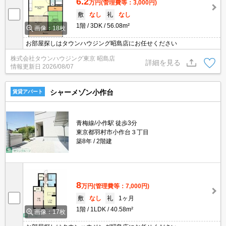
6.2
万円
(管理費等：3,000円)
敷
なし
礼
なし
1階
3DK
56.08m²
画像：18枚
お部屋探しはタウンハウジング昭島店にお任せください
株式会社タウンハウジング東京 昭島店
詳細を見る
情報更新日
2026/08/07
シャーメゾン小作台
賃貸アパート
青梅線/小作駅 徒歩3分
東京都羽村市小作台３丁目
築8年
2階建
8
万円
(管理費等：7,000円)
敷
なし
礼
1ヶ月
1階
1LDK
40.58m²
画像：17枚