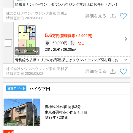
情報量ナンバーワン！タウンハウジング立川店にお任せ下さい！
株式会社タウンハウジング東京 立川店
詳細を見る
情報更新日
2026/08/08
5.6
万円
(管理費等：2,000円)
敷
60,000円
礼
なし
2階
2DK
36.38m²
画像：15枚
青梅線や多摩エリアのお部屋探しはタウンハウジング羽村店にお任
せを！ご来店時無料駐車場ご用意あります！
株式会社タウンハウジング東京 羽村店
詳細を見る
情報更新日
2026/08/02
ハイツ下田
賃貸アパート
青梅線/小作駅 徒歩3分
東京都羽村市小作台１丁目
築38年
2階建