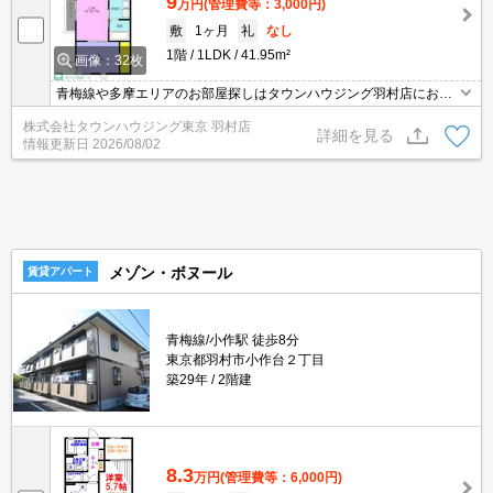
9
万円
(管理費等：3,000円)
敷
1ヶ月
礼
なし
1階
1LDK
41.95m²
画像：32枚
青梅線や多摩エリアのお部屋探しはタウンハウジング羽村店にお任
せを！ご来店時無料駐車場ご用意あります！
株式会社タウンハウジング東京 羽村店
詳細を見る
情報更新日
2026/08/02
メゾン・ボヌール
賃貸アパート
青梅線/小作駅 徒歩8分
東京都羽村市小作台２丁目
築29年
2階建
8.3
万円
(管理費等：6,000円)