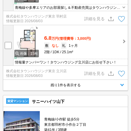
青梅線や多摩エリアのお部屋探し＆不動産売買はタウンハウジング
羽村店にお任せを！ご来店時無料駐車場ご用意あります！
株式会社タウンハウジング東京 羽村店
詳細を見る
情報更新日
2026/08/03
6.8
万円
(管理費等：3,000円)
敷
なし
礼
1ヶ月
2階
1DK
25.1m²
画像：15枚
情報量ナンバーワン！タウンハウジング立川店にお任せ下さい！
株式会社タウンハウジング東京 立川店
詳細を見る
情報更新日
2026/08/03
残り1件を表示する
サニーハイツ山下
賃貸マンション
青梅線/小作駅 徒歩5分
東京都羽村市小作台２丁目
築41年
3階建