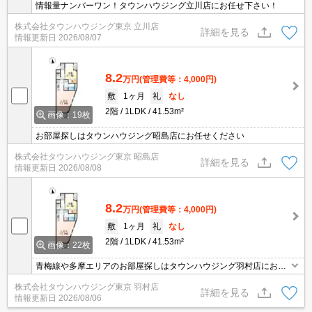
情報量ナンバーワン！タウンハウジング立川店にお任せ下さい！
株式会社タウンハウジング東京 立川店
詳細を見る
情報更新日
2026/08/07
8.2
万円
(管理費等：4,000円)
敷
1ヶ月
礼
なし
2階
1LDK
41.53m²
画像：19枚
お部屋探しはタウンハウジング昭島店にお任せください
株式会社タウンハウジング東京 昭島店
詳細を見る
情報更新日
2026/08/08
8.2
万円
(管理費等：4,000円)
敷
1ヶ月
礼
なし
2階
1LDK
41.53m²
画像：22枚
青梅線や多摩エリアのお部屋探しはタウンハウジング羽村店にお任
せを！ご来店時無料駐車場ご用意あります！
株式会社タウンハウジング東京 羽村店
詳細を見る
情報更新日
2026/08/06