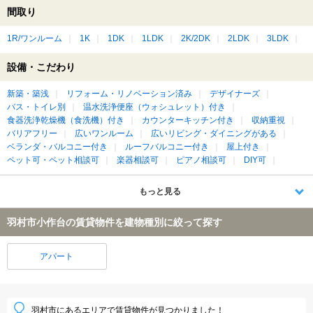
間取り
1R/ワンルーム
1K
1DK
1LDK
2K/2DK
2LDK
3LDK
設備・こだわり
新築・築浅
リフォーム・リノベーション済み
デザイナーズ
バス・トイレ別
温水洗浄便座（ウォシュレット）付き
食器洗浄乾燥機（食洗機）付き
カウンターキッチン付き
収納重視
バリアフリー
広いワンルーム
広いリビング・ダイニングがある
ベランダ・バルコニー付き
ルーフバルコニー付き
屋上付き
ペット可・ペット相談可
楽器相談可
ピアノ相談可
DIY可
もっと見る
羽村市小作台の賃貸物件を建物種別に絞って探す
アパート
羽村市にあるエリアで賃貸物件が見つかりました！