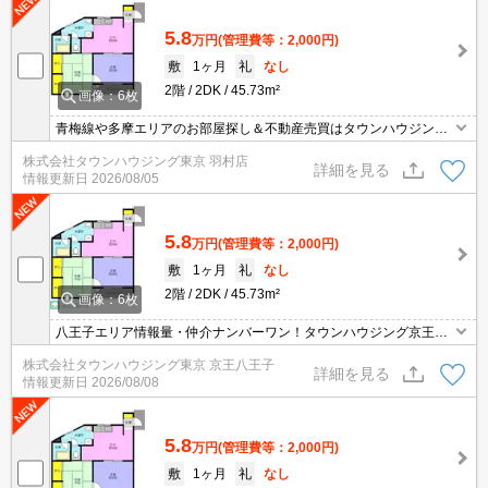
5.8
万円
(管理費等：2,000円)
敷
1ヶ月
礼
なし
2階
2DK
45.73m²
画像：6枚
青梅線や多摩エリアのお部屋探し＆不動産売買はタウンハウジング
羽村店にお任せを！ご来店時無料駐車場ご用意あります！
株式会社タウンハウジング東京 羽村店
詳細を見る
情報更新日
2026/08/05
5.8
万円
(管理費等：2,000円)
敷
1ヶ月
礼
なし
2階
2DK
45.73m²
画像：6枚
八王子エリア情報量・仲介ナンバーワン！タウンハウジング京王八
王子店です!お客様用駐車場もございますので車でのご来店も大歓迎
株式会社タウンハウジング東京 京王八王子
です！
詳細を見る
情報更新日
2026/08/08
5.8
万円
(管理費等：2,000円)
敷
1ヶ月
礼
なし