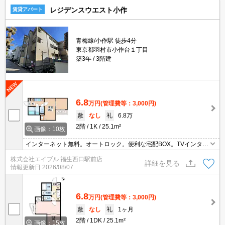
レジデンスウエスト小作
賃貸アパート
青梅線/小作駅 徒歩4分
東京都羽村市小作台１丁目
築3年
3階建
6.8
万円
(管理費等：3,000円)
敷
なし
礼
6.8万
2階
1K
25.1m²
画像：10枚
インターネット無料。オートロック。便利な宅配BOX。TVインター
ホン付き。温水洗浄便座付き。浴室乾燥機付。エアコン付き。独立
株式会社エイブル 福生西口駅前店
洗面台。敷地内防犯カメラ設置。フローリング。
詳細を見る
情報更新日
2026/08/07
6.8
万円
(管理費等：3,000円)
敷
なし
礼
1ヶ月
2階
1DK
25.1m²
画像：15枚