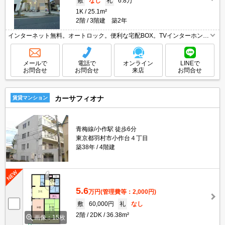
敷
なし
礼
6.8万
1K
25.1m²
2階
3階建 築2年
インターネット無料。オートロック。便利な宅配BOX。TVインターホン付
き。温水洗浄便座付き。浴室乾燥機付。エアコン付き。独立洗面台。敷地
内防犯カメラ設置。フローリング。
メールで
電話で
オンライン
LINEで
お問合せ
お問合せ
来店
お問合せ
カーサフィオナ
賃貸マンション
青梅線/小作駅 徒歩6分
東京都羽村市小作台４丁目
築38年
4階建
5.6
万円
(管理費等：2,000円)
敷
60,000円
礼
なし
2階
2DK
36.38m²
画像：15枚