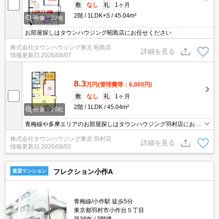
敷
なし
礼
1ヶ月
2階
1LDK+S
45.04m²
画像：22枚
お部屋探しはタウンハウジング昭島店にお任せください
株式会社タウンハウジング東京 昭島店
詳細を見る
情報更新日
2026/08/07
8.3
万円
(管理費等：6,000円)
敷
なし
礼
1ヶ月
2階
1LDK
45.04m²
画像：20枚
青梅線や多摩エリアのお部屋探しはタウンハウジング羽村店にお任
せを！ご来店時無料駐車場ご用意あります！
株式会社タウンハウジング東京 羽村店
詳細を見る
情報更新日
2026/08/02
フレクション小作A
賃貸マンション
青梅線/小作駅 徒歩5分
東京都羽村市小作台５丁目