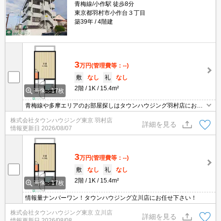
青梅線/小作駅 徒歩8分
東京都羽村市小作台３丁目
築39年
4階建
3
万円
(管理費等：--)
敷
なし
礼
なし
2階
1K
15.4m²
画像：17枚
青梅線や多摩エリアのお部屋探しはタウンハウジング羽村店にお任
せを！ご来店時無料駐車場ご用意あります！
株式会社タウンハウジング東京 羽村店
詳細を見る
情報更新日
2026/08/07
3
万円
(管理費等：--)
敷
なし
礼
なし
2階
1K
15.4m²
画像：17枚
情報量ナンバーワン！タウンハウジング立川店にお任せ下さい！
株式会社タウンハウジング東京 立川店
詳細を見る
情報更新日
2026/08/08