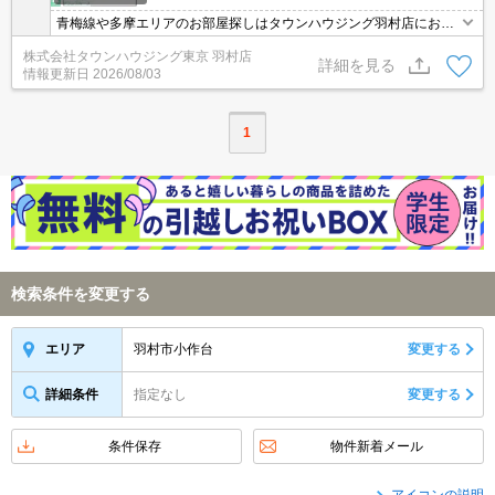
青梅線や多摩エリアのお部屋探しはタウンハウジング羽村店にお任
せを！ご来店時無料駐車場ご用意あります！
株式会社タウンハウジング東京 羽村店
詳細を見る
情報更新日
2026/08/03
1
検索条件を変更する
羽村市小作台
変更する
エリア
詳細条件
指定なし
変更する
条件保存
物件新着メール
アイコンの説明