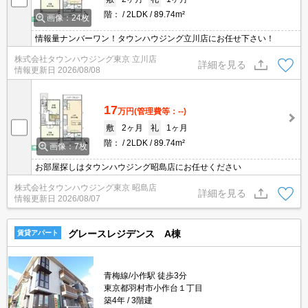
階：
2LDK
89.74m²
画像：24枚
情報量ナンバーワン！タウンハウジング立川店にお任せ下さい！
株式会社タウンハウジング東京 立川店
詳細を見る
情報更新日
2026/08/08
17
万円
(管理費等：--)
敷
2ヶ月
礼
1ヶ月
階：
2LDK
89.74m²
画像：7枚
お部屋探しはタウンハウジング昭島店にお任せください
株式会社タウンハウジング東京 昭島店
詳細を見る
情報更新日
2026/08/07
グレースレジデンス A棟
賃貸アパート
青梅線/小作駅 徒歩3分
東京都羽村市小作台１丁目
築4年
3階建