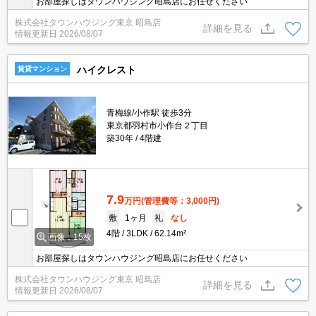
お部屋探しはタウンハウジング昭島店にお任せください
株式会社タウンハウジング東京 昭島店
詳細を見る
情報更新日
2026/08/07
ハイクレスト
賃貸マンション
青梅線/小作駅 徒歩3分
東京都羽村市小作台２丁目
築30年
4階建
7.9
万円
(管理費等：3,000円)
敷
1ヶ月
礼
なし
4階
3LDK
62.14m²
画像：15枚
お部屋探しはタウンハウジング昭島店にお任せください
株式会社タウンハウジング東京 昭島店
詳細を見る
情報更新日
2026/08/07