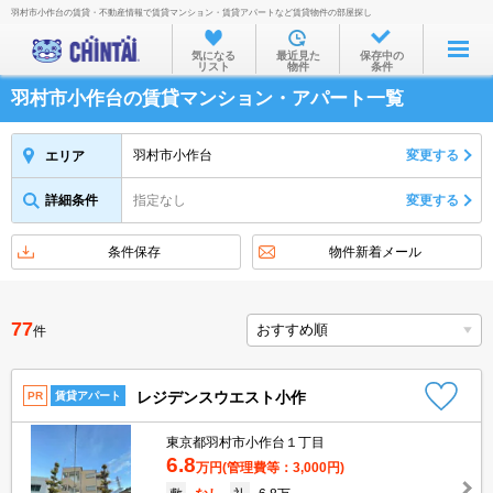
羽村市小作台の賃貸・不動産情報で賃貸マンション・賃貸アパートなど賃貸物件の部屋探し
お部屋を探す
気になる
最近見た
保存中の
リスト
物件
条件
沿線・駅から
羽村市小作台の賃貸マンション・アパート一覧
住所から
家賃相場から
羽村市小作台
変更する
エリア
通勤通学時間から
詳細条件
指定なし
変更する
物件特集から
条件保存
物件新着メール
不動産会社から
TOP
77
件
レジデンスウエスト小作
PR
賃貸アパート
東京都羽村市小作台１丁目
6.8
万円
(管理費等：3,000円)