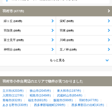
羽村市
(477件)
緑ヶ丘
栄町
(183件)
(50件)
羽加美
羽東
(35件)
(28件)
富士見平
川崎
(25件)
(22件)
神明台
五ノ神
(16件)
(13件)
もっと見る
羽村市小作台周辺のエリアで物件が見つかりました
立川市(4203件)
狭山市(2045件)
東大和市(1197件)
入間市(1127件)
昭島市(1049件)
武蔵村山市(854件)
青梅市(832件)
福生市(691件)
飯能市(599件)
羽村市(477件)
あきる野市(330件)
西多摩郡瑞穂町(299件)
西多摩郡日の出町(41件)