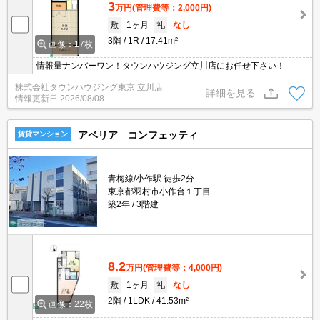
3
万円
(管理費等：2,000円)
敷
1ヶ月
礼
なし
3階
1R
17.41m²
画像：17枚
情報量ナンバーワン！タウンハウジング立川店にお任せ下さい！
株式会社タウンハウジング東京 立川店
詳細を見る
情報更新日
2026/08/08
アベリア コンフェッティ
賃貸マンション
青梅線/小作駅 徒歩2分
東京都羽村市小作台１丁目
築2年
3階建
8.2
万円
(管理費等：4,000円)
敷
1ヶ月
礼
なし
2階
1LDK
41.53m²
画像：22枚