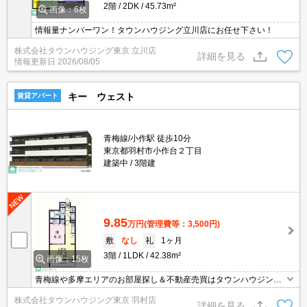
2階
2DK
45.73m²
画像：6枚
情報量ナンバーワン！タウンハウジング立川店にお任せ下さい！
株式会社タウンハウジング東京 立川店
詳細を見る
情報更新日
2026/08/05
キー ウェスト
賃貸アパート
青梅線/小作駅 徒歩10分
東京都羽村市小作台２丁目
建築中
3階建
9.85
万円
(管理費等：3,500円)
敷
なし
礼
1ヶ月
3階
1LDK
42.38m²
画像：15枚
青梅線や多摩エリアのお部屋探し＆不動産売買はタウンハウジング
羽村店にお任せを！ご来店時無料駐車場ご用意あります！
株式会社タウンハウジング東京 羽村店
詳細を見る