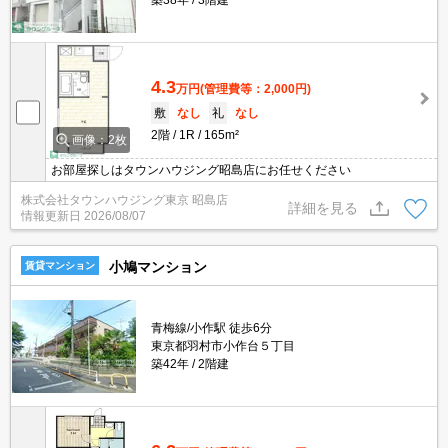
築38年
3階建
4.3
万円
(管理費等：2,000円)
敷
なし
礼
なし
2階
1R
165m²
画像：2枚
お部屋探しはタウンハウジング昭島店にお任せください
株式会社タウンハウジング東京 昭島店
詳細を見る
情報更新日
2026/08/07
小鳩マンション
賃貸マンション
青梅線/小作駅 徒歩6分
東京都羽村市小作台５丁目
築42年
2階建