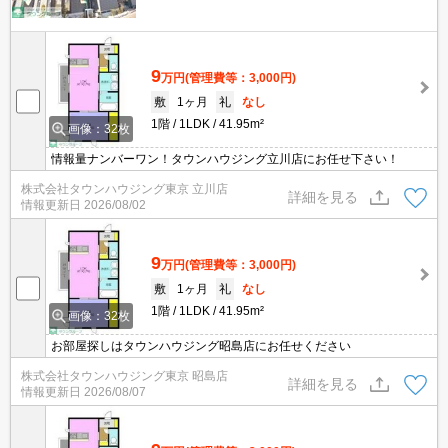
9
万円
(管理費等：3,000円)
敷
1ヶ月
礼
なし
1階
1LDK
41.95m²
画像：32枚
情報量ナンバーワン！タウンハウジング立川店にお任せ下さい！
株式会社タウンハウジング東京 立川店
詳細を見る
情報更新日
2026/08/02
9
万円
(管理費等：3,000円)
敷
1ヶ月
礼
なし
1階
1LDK
41.95m²
画像：32枚
お部屋探しはタウンハウジング昭島店にお任せください
株式会社タウンハウジング東京 昭島店
詳細を見る
情報更新日
2026/08/07