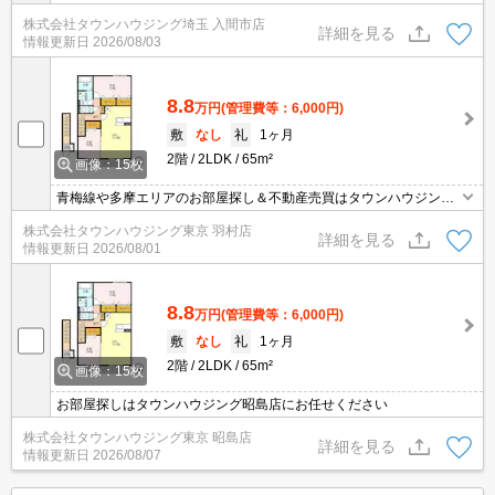
株式会社タウンハウジング埼玉 入間市店
詳細を見る
情報更新日
2026/08/03
8.8
万円
(管理費等：6,000円)
敷
なし
礼
1ヶ月
2階
2LDK
65m²
画像：15枚
青梅線や多摩エリアのお部屋探し＆不動産売買はタウンハウジング
羽村店にお任せを！ご来店時無料駐車場ご用意あります！
株式会社タウンハウジング東京 羽村店
詳細を見る
情報更新日
2026/08/01
8.8
万円
(管理費等：6,000円)
敷
なし
礼
1ヶ月
2階
2LDK
65m²
画像：15枚
お部屋探しはタウンハウジング昭島店にお任せください
株式会社タウンハウジング東京 昭島店
詳細を見る
情報更新日
2026/08/07