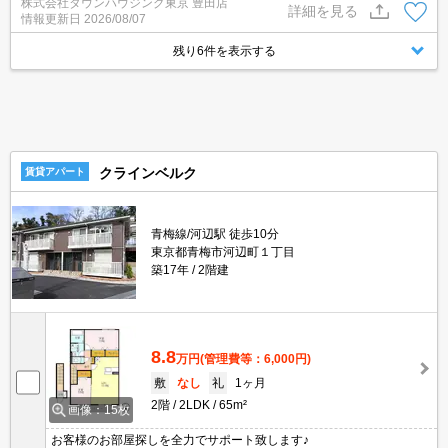
株式会社タウンハウジング東京 豊田店
詳細を見る
情報更新日
2026/08/07
残り6件を表示する
クラインベルク
賃貸アパート
青梅線/河辺駅 徒歩10分
東京都青梅市河辺町１丁目
築17年
2階建
8.8
万円
(管理費等：6,000円)
敷
なし
礼
1ヶ月
2階
2LDK
65m²
画像：15枚
お客様のお部屋探しを全力でサポート致します♪