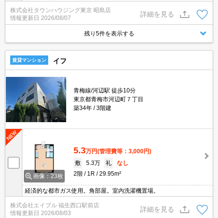
株式会社タウンハウジング東京 昭島店
詳細を見る
情報更新日
2026/08/07
残り5件を表示する
イフ
賃貸マンション
青梅線/河辺駅 徒歩10分
東京都青梅市河辺町７丁目
築34年
3階建
5.3
万円
(管理費等：3,000円)
敷
5.3万
礼
なし
2階
1R
29.95m²
画像：23枚
経済的な都市ガス使用。角部屋。室内洗濯機置場。
株式会社エイブル 福生西口駅前店
詳細を見る
情報更新日
2026/08/03