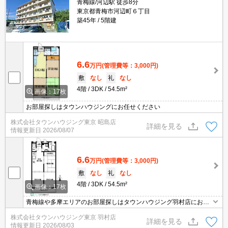
青梅線/河辺駅 徒歩8分
東京都青梅市河辺町６丁目
築45年
5階建
6.6
万円
(管理費等：3,000円)
敷
なし
礼
なし
4階
3DK
54.5m²
画像：17枚
お部屋探しはタウンハウジングにお任せください
株式会社タウンハウジング東京 昭島店
詳細を見る
情報更新日
2026/08/07
6.6
万円
(管理費等：3,000円)
敷
なし
礼
なし
4階
3DK
54.5m²
画像：17枚
青梅線や多摩エリアのお部屋探しはタウンハウジング羽村店にお任
せを！ご来店時無料駐車場ご用意あります！
株式会社タウンハウジング東京 羽村店
詳細を見る
情報更新日
2026/08/03