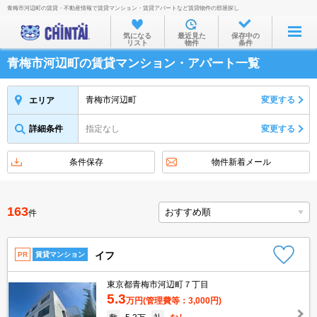
青梅市河辺町の賃貸・不動産情報で賃貸マンション・賃貸アパートなど賃貸物件の部屋探し
お部屋を探す
気になる
最近見た
保存中の
リスト
物件
条件
沿線・駅から
青梅市河辺町の賃貸マンション・アパート一覧
住所から
家賃相場から
青梅市河辺町
変更する
エリア
通勤通学時間から
詳細条件
指定なし
変更する
物件特集から
条件保存
物件新着メール
不動産会社から
TOP
163
件
イフ
PR
賃貸マンション
東京都青梅市河辺町７丁目
5.3
万円
(管理費等：3,000円)