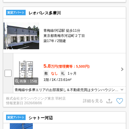
レオパレス多摩川
賃貸アパート
青梅線/河辺駅 徒歩11分
東京都青梅市河辺町２丁目
築17年
2階建
5.8
万円
(管理費等：5,500円)
敷
なし
礼
1ヶ月
1階
1K
23.61m²
画像：15枚
青梅線や多摩エリアのお部屋探し＆不動産売買はタウンハウジング
羽村店にお任せを！ご来店時無料駐車場ご用意あります！
株式会社タウンハウジング東京 羽村店
詳細を見る
情報更新日
2026/08/06
シャトー河辺
賃貸アパート