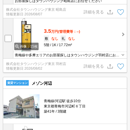
お部屋探しはタウンハウジング昭島店にお任せください
株式会社タウンハウジング東京 昭島店
詳細を見る
情報更新日
2026/08/07
3.5
万円
(管理費等：--)
敷
なし
礼
なし
5階
1K
17.72m²
画像：15枚
青梅線や多摩エリアのお部屋探しはタウンハウジング羽村店にお任
せを！ご来店時無料駐車場ご用意あります！
株式会社タウンハウジング東京 羽村店
詳細を見る
情報更新日
2026/08/02
メゾン河辺
賃貸マンション
青梅線/河辺駅 徒歩10分
東京都青梅市河辺町６丁目
築41年
3階建