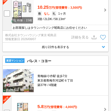
10.25
万円
(管理費等：3,500円)
敷
なし
礼
1ヶ月
3階
2LDK
58.13m²
画像：15枚
お部屋探しはタウンハウジング昭島店にお任せください
株式会社タウンハウジング東京 昭島店
詳細を見る
情報更新日
2026/08/07
残り22件を表示する
パレス・コヨー
賃貸マンション
青梅線/小作駅 徒歩7分
東京都青梅市河辺町６丁目
築37年
4階建
5.8
万円
(管理費等：4,000円)