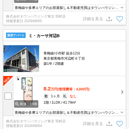
青梅線や多摩エリアのお部屋探し＆不動産売買はタウンハウジング
羽村店にお任せを！ご来店時無料駐車場ご用意あります！
株式会社タウンハウジング東京 羽村店
詳細を見る
情報更新日
2026/08/05
ミ・カーサ河辺B
賃貸アパート
青梅線/小作駅 徒歩12分
東京都青梅市河辺町６丁目
築1年
2階建
8.2
万円
(管理費等：4,000円)
敷
1ヶ月
礼
なし
1階
1LDK
41.79m²
画像：16枚
青梅線や多摩エリアのお部屋探し＆不動産売買はタウンハウジング
羽村店にお任せを！ご来店時無料駐車場ご用意あります！
株式会社タウンハウジング東京 羽村店
詳細を見る
情報更新日
2026/08/04