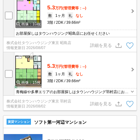
5.3
万円
(管理費等：--)
敷
1ヶ月
礼
なし
3階
2DK
39.66m²
画像：10枚
お部屋探しはタウンハウジング昭島店にお任せください
株式会社タウンハウジング東京 昭島店
詳細を見る
情報更新日
2026/08/07
5.3
万円
(管理費等：--)
敷
1ヶ月
礼
なし
3階
2DK
39.66m²
画像：15枚
青梅線や多摩エリアのお部屋探しはタウンハウジング羽村店にお任
せを！ご来店時無料駐車場ご用意あります！
株式会社タウンハウジング東京 羽村店
詳細を見る
情報更新日
2026/08/02
ソフト第一河辺マンション
賃貸マンション