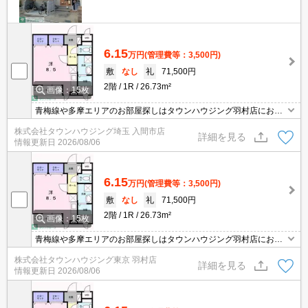
6.15
万円
(管理費等：3,500円)
敷
なし
礼
71,500円
2階
1R
26.73m²
画像：15枚
青梅線や多摩エリアのお部屋探しはタウンハウジング羽村店にお任
せを！ご来店時無料駐車場ご用意あります！
株式会社タウンハウジング埼玉 入間市店
詳細を見る
情報更新日
2026/08/06
6.15
万円
(管理費等：3,500円)
敷
なし
礼
71,500円
2階
1R
26.73m²
画像：15枚
青梅線や多摩エリアのお部屋探しはタウンハウジング羽村店にお任
せを！ご来店時無料駐車場ご用意あります！
株式会社タウンハウジング東京 羽村店
詳細を見る
情報更新日
2026/08/06