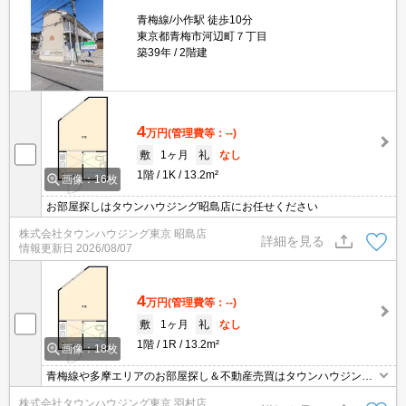
青梅線/小作駅 徒歩10分
東京都青梅市河辺町７丁目
築39年
2階建
4
万円
(管理費等：--)
敷
1ヶ月
礼
なし
1階
1K
13.2m²
画像：16枚
お部屋探しはタウンハウジング昭島店にお任せください
株式会社タウンハウジング東京 昭島店
詳細を見る
情報更新日
2026/08/07
4
万円
(管理費等：--)
敷
1ヶ月
礼
なし
1階
1R
13.2m²
画像：18枚
青梅線や多摩エリアのお部屋探し＆不動産売買はタウンハウジング
羽村店にお任せを！ご来店時無料駐車場ご用意あります！
株式会社タウンハウジング東京 羽村店