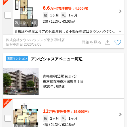
6.6
万円
(管理費等：4,500円)
敷
1ヶ月
礼
1ヶ月
2階
1LDK
43.03m²
画像：21枚
青梅線や多摩エリアのお部屋探し＆不動産売買はタウンハウジング
羽村店にお任せを！ご来店時無料駐車場ご用意あります！
株式会社タウンハウジング東京 羽村店
詳細を見る
情報更新日
2026/08/05
アンビシャスアベニュー河辺
賃貸マンション
青梅線/河辺駅 徒歩7分
東京都青梅市河辺町９丁目
築20年
6階建
11
万円
(管理費等：15,000円)
敷
2ヶ月
礼
1ヶ月
4階
2LDK
63.18m²
画像：33枚