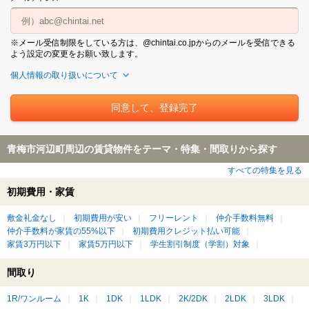
※メール受信制限をしている方は、@chintai.co.jpからのメールを受信できる
よう設定の変更をお願い致します。
個人情報の取り扱いについて
青梅市河辺町周辺の賃貸物件をテーマ・特集・間取りから探す
すべての特集を見る
初期費用・家賃
敷金礼金なし
初期費用が安い
フリーレント
仲介手数料無料
仲介手数料が家賃の55%以下
初期費用クレジット払い可能
家賃3万円以下
家賃5万円以下
学生割引制度（学割）対象
間取り
1R/ワンルーム
1K
1DK
1LDK
2K/2DK
2LDK
3LDK