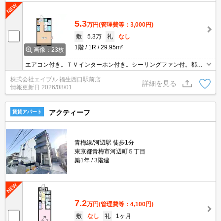
5.3
万円
(管理費等：3,000円)
敷
5.3万
礼
なし
1階
1R
29.95m²
画像：23枚
エアコン付き。ＴＶインターホン付き。シーリングファン付。都市
ガス使用。洗濯機付き。
株式会社エイブル 福生西口駅前店
詳細を見る
情報更新日
2026/08/01
アクティーフ
賃貸アパート
青梅線/河辺駅 徒歩1分
東京都青梅市河辺町５丁目
築1年
3階建
7.2
万円
(管理費等：4,100円)
敷
なし
礼
1ヶ月