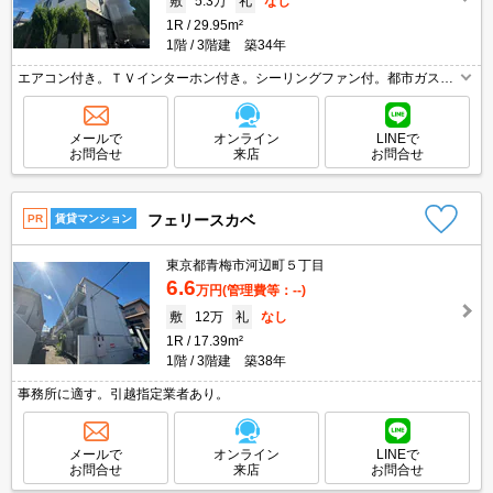
敷
5.3万
礼
なし
1R
29.95m²
1階
3階建 築34年
エアコン付き。ＴＶインターホン付き。シーリングファン付。都市ガス使
用。洗濯機付き。
メールで
オンライン
LINEで
お問合せ
来店
お問合せ
フェリースカベ
PR
賃貸マンション
東京都青梅市河辺町５丁目
6.6
万円
(管理費等：--)
敷
12万
礼
なし
1R
17.39m²
1階
3階建 築38年
事務所に適す。引越指定業者あり。
メールで
オンライン
LINEで
お問合せ
来店
お問合せ