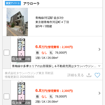
アウローラ
賃貸アパート
青梅線/河辺駅 徒歩3分
東京都青梅市河辺町４丁目
築5年
3階建
6.6
万円
(管理費等：2,300円)
敷
なし
礼
76,000円
1階
1K
26.08m²
画像：14枚
青梅線や多摩エリアのお部屋探し＆不動産売買はタウンハウジング
羽村店にお任せを！ご来店時無料駐車場ご用意あります！
株式会社タウンハウジング東京 羽村店
詳細を見る
情報更新日
2026/08/06
6.8
万円
(管理費等：2,300円)
敷
なし
礼
78,000円
2階
1K
26.08m²
画像：15枚