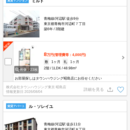
ミルト
賃貸マンション
青梅線/河辺駅 徒歩9分
東京都青梅市河辺町７丁目
築6年
3階建
8
万円
(管理費等：4,000円)
敷
1ヶ月
礼
1ヶ月
2階
1LDK
48.98m²
画像：23枚
お部屋探しはタウンハウジング昭島店にお任せください
株式会社タウンハウジング東京 昭島店
詳細を見る
情報更新日
2026/08/04
ル・ソレイユ
賃貸アパート
青梅線/河辺駅 徒歩11分
東京都青梅市河辺町８丁目