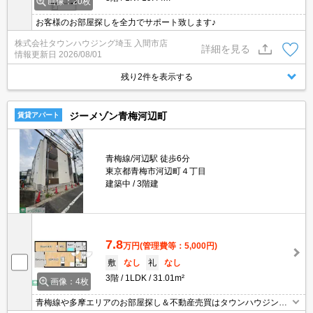
画像：20枚
お客様のお部屋探しを全力でサポート致します♪
株式会社タウンハウジング埼玉 入間市店
詳細を見る
情報更新日
2026/08/01
残り2件を表示する
ジーメゾン青梅河辺町
賃貸アパート
青梅線/河辺駅 徒歩6分
東京都青梅市河辺町４丁目
建築中
3階建
7.8
万円
(管理費等：5,000円)
敷
なし
礼
なし
3階
1LDK
31.01m²
画像：4枚
青梅線や多摩エリアのお部屋探し＆不動産売買はタウンハウジング