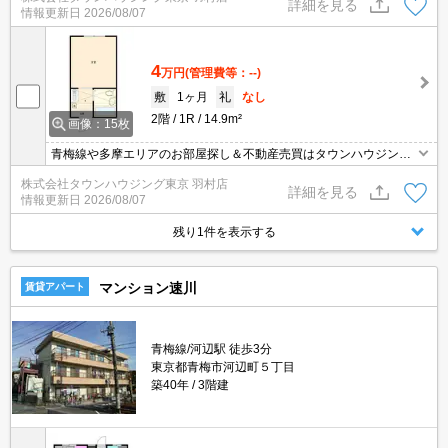
詳細を見る
情報更新日
2026/08/07
4
万円
(管理費等：--)
敷
1ヶ月
礼
なし
2階
1R
14.9m²
画像：15枚
青梅線や多摩エリアのお部屋探し＆不動産売買はタウンハウジング
羽村店にお任せを！ご来店時無料駐車場ご用意あります！
株式会社タウンハウジング東京 羽村店
詳細を見る
情報更新日
2026/08/07
残り1件を表示する
マンション速川
賃貸アパート
青梅線/河辺駅 徒歩3分
東京都青梅市河辺町５丁目
築40年
3階建