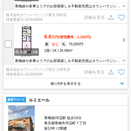
青梅線や多摩エリアのお部屋探し＆不動産売買はタウンハウジング
羽村店にお任せを！ご来店時無料駐車場ご用意あります！
株式会社タウンハウジング東京 羽村店
詳細を見る
情報更新日
2026/08/06
6.6
万円
(管理費等：2,300円)
敷
なし
礼
76,000円
1階
1K
26.08m²
画像：14枚
青梅線や多摩エリアのお部屋探し＆不動産売買はタウンハウジング
羽村店にお任せを！ご来店時無料駐車場ご用意あります！
株式会社タウンハウジング埼玉 入間市店
詳細を見る
情報更新日
2026/08/06
残り6件を表示する
ルミエール
賃貸アパート
青梅線/河辺駅 徒歩10分
東京都青梅市河辺町７丁目
築13年
2階建