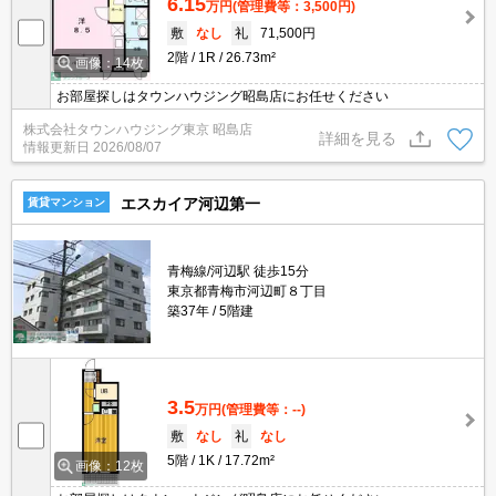
6.15
万円
(管理費等：3,500円)
敷
なし
礼
71,500円
2階
1R
26.73m²
画像：14枚
お部屋探しはタウンハウジング昭島店にお任せください
株式会社タウンハウジング東京 昭島店
詳細を見る
情報更新日
2026/08/07
エスカイア河辺第一
賃貸マンション
青梅線/河辺駅 徒歩15分
東京都青梅市河辺町８丁目
築37年
5階建
3.5
万円
(管理費等：--)
敷
なし
礼
なし
5階
1K
17.72m²
画像：12枚