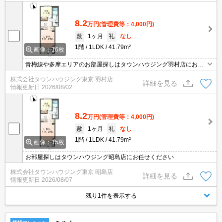
8.2
万円
(管理費等：4,000円)
敷
1ヶ月
礼
なし
1階
1LDK
41.79m²
画像：16枚
青梅線や多摩エリアのお部屋探しはタウンハウジング羽村店にお任
せを！ご来店時無料駐車場ご用意あります！
株式会社タウンハウジング東京 羽村店
詳細を見る
情報更新日
2026/08/02
8.2
万円
(管理費等：4,000円)
敷
1ヶ月
礼
なし
1階
1LDK
41.79m²
画像：15枚
お部屋探しはタウンハウジング昭島店にお任せください
株式会社タウンハウジング東京 昭島店
詳細を見る
情報更新日
2026/08/07
残り1件を表示する