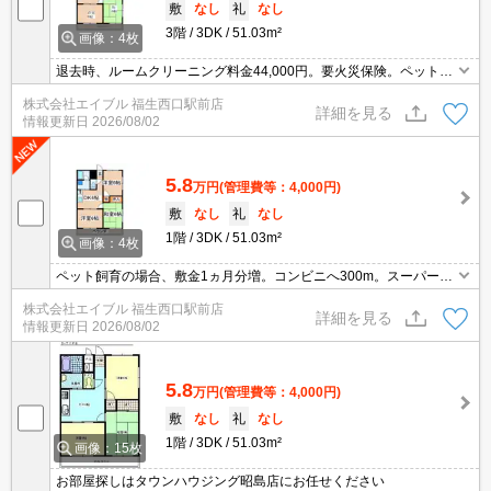
敷
なし
礼
なし
3階
3DK
51.03m²
画像：4枚
退去時、ルームクリーニング料金44,000円。要火災保険。ペット応
相談。ペット2匹目敷金3ヶ月増。室内洗濯機置場。
株式会社エイブル 福生西口駅前店
詳細を見る
情報更新日
2026/08/02
5.8
万円
(管理費等：4,000円)
敷
なし
礼
なし
1階
3DK
51.03m²
画像：4枚
ペット飼育の場合、敷金1ヵ月分増。コンビニへ300m。スーパーへ
360m。
株式会社エイブル 福生西口駅前店
詳細を見る
情報更新日
2026/08/02
5.8
万円
(管理費等：4,000円)
敷
なし
礼
なし
1階
3DK
51.03m²
画像：15枚
お部屋探しはタウンハウジング昭島店にお任せください