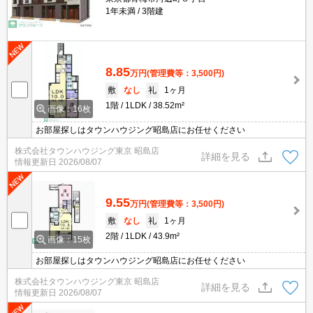
1年未満
3階建
8.85
万円
(管理費等：3,500円)
敷
なし
礼
1ヶ月
1階
1LDK
38.52m²
画像：16枚
お部屋探しはタウンハウジング昭島店にお任せください
株式会社タウンハウジング東京 昭島店
詳細を見る
情報更新日
2026/08/07
9.55
万円
(管理費等：3,500円)
敷
なし
礼
1ヶ月
2階
1LDK
43.9m²
画像：15枚
お部屋探しはタウンハウジング昭島店にお任せください
株式会社タウンハウジング東京 昭島店
詳細を見る
情報更新日
2026/08/07