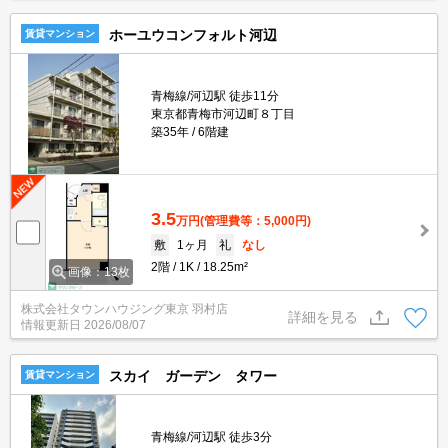
ホーユウコンフォルト河辺
賃貸マンション
青梅線/河辺駅 徒歩11分
東京都青梅市河辺町８丁目
築35年
6階建
3.5
万円
(管理費等：5,000円)
敷
1ヶ月
礼
なし
2階
1K
18.25m²
画像：13枚
株式会社タウンハウジング東京 羽村店
詳細を見る
情報更新日
2026/08/07
スカイ ガーデン タワー
賃貸マンション
青梅線/河辺駅 徒歩3分