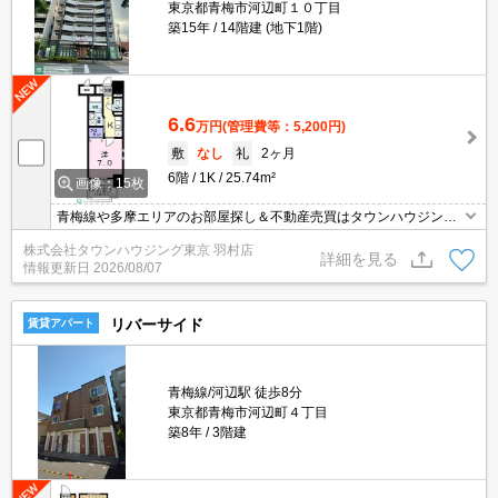
東京都青梅市河辺町１０丁目
築15年
14階建 (地下1階)
6.6
万円
(管理費等：5,200円)
敷
なし
礼
2ヶ月
6階
1K
25.74m²
画像：15枚
青梅線や多摩エリアのお部屋探し＆不動産売買はタウンハウジング
羽村店にお任せを！ご来店時無料駐車場ご用意あります！
株式会社タウンハウジング東京 羽村店
詳細を見る
情報更新日
2026/08/07
リバーサイド
賃貸アパート
青梅線/河辺駅 徒歩8分
東京都青梅市河辺町４丁目
築8年
3階建