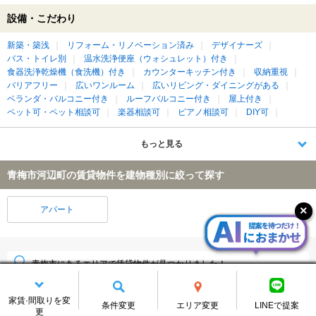
設備・こだわり
新築・築浅
リフォーム・リノベーション済み
デザイナーズ
バス・トイレ別
温水洗浄便座（ウォシュレット）付き
食器洗浄乾燥機（食洗機）付き
カウンターキッチン付き
収納重視
バリアフリー
広いワンルーム
広いリビング・ダイニングがある
ベランダ・バルコニー付き
ルーフバルコニー付き
屋上付き
ペット可・ペット相談可
楽器相談可
ピアノ相談可
DIY可
もっと見る
青梅市河辺町の賃貸物件を建物種別に絞って探す
アパート
青梅市にあるエリアで賃貸物件が見つかりました！
青梅市
(815件)
家賃·間取りを変
条件変更
エリア変更
LINEで提案
更