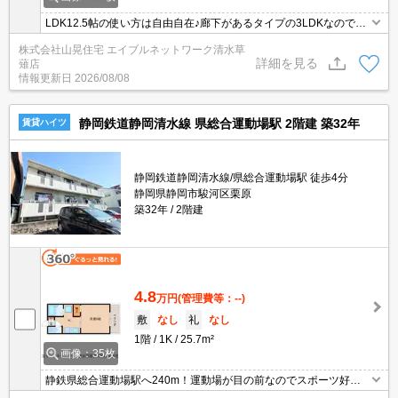
LDK12.5帖の使い方は自由自在♪廊下があるタイプの3LDKなので
各々のプライベート空間をしっかり作れるのが魅力的ですよね！県
株式会社山晃住宅 エイブルネットワーク清水草
総合運動場駅も徒歩圏内で駐車場も1台込みなので移動手段にも困
詳細を見る
薙店
りません(ﾟ∀ﾟ)都市ガスで月々の費用も抑えられますよ！閑静な住宅
情報更新日
2026/08/08
街に立地していますがコンビニもスーパーも近いのがうれしいです
よね☆
静岡鉄道静岡清水線 県総合運動場駅 2階建 築32年
賃貸ハイツ
静岡鉄道静岡清水線/県総合運動場駅 徒歩4分
静岡県静岡市駿河区栗原
築32年
2階建
4.8
万円
(管理費等：--)
敷
なし
礼
なし
1階
1K
25.7m²
画像：35枚
静鉄県総合運動場駅へ240m！運動場が目の前なのでスポーツ好き
なあなたにピッタリ(#^.^#)！駐車場も目の前に置けて大通り・南幹