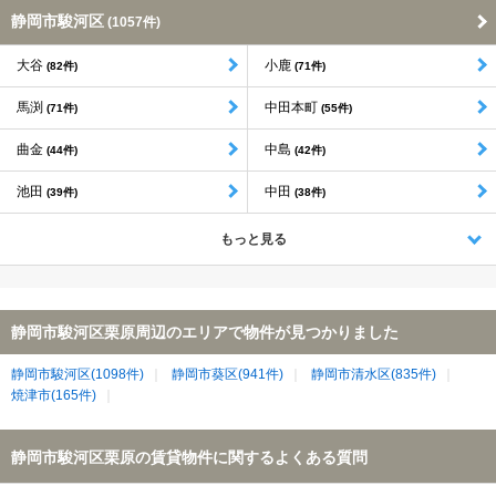
静岡市駿河区
(1057件)
大谷
小鹿
(82件)
(71件)
馬渕
中田本町
(71件)
(55件)
曲金
中島
(44件)
(42件)
池田
中田
(39件)
(38件)
もっと見る
静岡市駿河区栗原周辺のエリアで物件が見つかりました
静岡市駿河区(1098件)
静岡市葵区(941件)
静岡市清水区(835件)
焼津市(165件)
静岡市駿河区栗原の賃貸物件に関するよくある質問