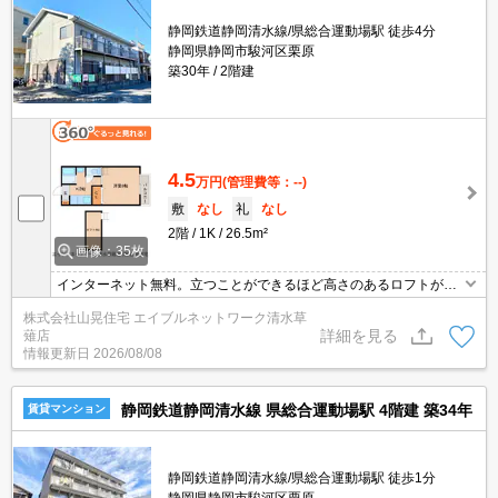
静岡鉄道静岡清水線/県総合運動場駅 徒歩4分
静岡県静岡市駿河区栗原
築30年
2階建
4.5
万円
(管理費等：--)
敷
なし
礼
なし
2階
1K
26.5m²
画像：35枚
インターネット無料。立つことができるほど高さのあるロフトがつ
いています。県総合運動場駅まで徒歩4分ととっても便利な場所で
株式会社山晃住宅 エイブルネットワーク清水草
す！県立大学生様、常葉大学生様にとってもオススメ！洗面台もあ
詳細を見る
薙店
るセパレートタイプです！照明器具もついてますよ♪なんといっても
情報更新日
2026/08/08
キッチンがとっても大きくお料理好きのあなたにオススメです♪
静岡鉄道静岡清水線 県総合運動場駅 4階建 築34年
賃貸マンション
静岡鉄道静岡清水線/県総合運動場駅 徒歩1分