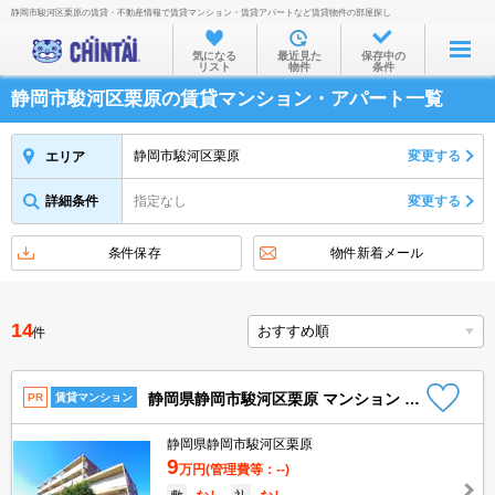
静岡市駿河区栗原の賃貸・不動産情報で賃貸マンション・賃貸アパートなど賃貸物件の部屋探し
お部屋を探す
気になる
最近見た
保存中の
リスト
物件
条件
沿線・駅から
静岡市駿河区栗原の賃貸マンション・アパート一覧
住所から
家賃相場から
静岡市駿河区栗原
変更する
エリア
通勤通学時間から
詳細条件
指定なし
変更する
物件特集から
条件保存
物件新着メール
不動産会社から
TOP
14
件
静岡県静岡市駿河区栗原 マンション 2階
PR
賃貸マンション
静岡県静岡市駿河区栗原
9
万円
(管理費等：--)