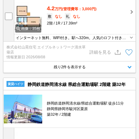
4.2
万円
(管理費等：3,000円)
敷
なし
礼
なし
2階
1R
17.39m²
画像：35枚
インターネット無料、WIFI付き。駅へ320m。人気のロフト付き。
コンビニへ470mですよ♪今回の空き部屋は2階の角部屋ですよ♪初期
株式会社山晃住宅 エイブルネットワーク清水草
費用もグッと抑えられて、見晴らしもいいので住み心地もとっても
詳細を見る
薙店
よさそうですよ。ヤマダ電機までも460m♪国道一号線までも徒歩30
情報更新日
2026/08/08
0ｍなので生活も便利ですよね♪
残り2件を表示する
静岡鉄道静岡清水線 県総合運動場駅 2階建 築32年
賃貸ハイツ
静岡鉄道静岡清水線/県総合運動場駅 徒歩11分
静岡県静岡市駿河区栗原
築32年
2階建