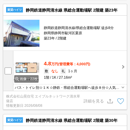
静岡鉄道静岡清水線 県総合運動場駅 2階建 築23年
賃貸ハイツ
静岡鉄道静岡清水線/県総合運動場駅 徒歩8分
静岡県静岡市駿河区栗原
築23年
2階建
4.8
万円
(管理費等：4,000円)
敷
なし
礼
1ヶ月
1階
1K
27.16m²
画像：22枚
バス・トイレ別☆１Ｋ☆静鉄・県総合運動場駅へ徒歩８分☆人気の
エリアの栗原でオススメ単身物件が空いてきました！お風呂とトイ
株式会社山晃住宅 エイブルネットワーク清水草
レがセパレートタイプで独立洗面台、脱衣所付きでこの金額は必見
詳細を見る
薙店
です♪駐車場1台無料もサプライズですね☆！全戸角部屋で窓が多い
情報更新日
2026/08/08
お部屋です♪
静岡鉄道静岡清水線 県総合運動場駅 2階建 築30年
賃貸ハイツ