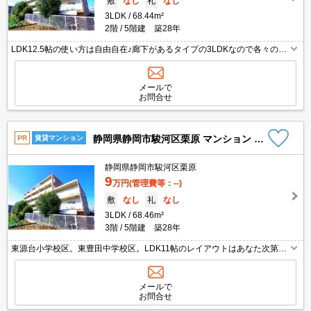
敷
なし
礼
なし
3LDK
68.44m²
2階
5階建 築28年
LDK12.5帖の使い方は自由自在♪廊下があるタイプの3LDKなので各々のプ
ライベート空間をしっかり作れるのが魅力的ですよね！県総合運動場駅も
徒歩圏内で駐車場も1台込みなので移動手段にも困りません(ﾟ∀ﾟ)都市ガス
で月々の費用も抑えられますよ！閑静な住宅街に立地していますがコンビ
メールで
ニもスーパーも近いのがうれしいですよね☆
お問合せ
静岡県静岡市駿河区栗原 マンション 3階
PR
賃貸マンション
静岡県静岡市駿河区栗原
9
万円
(管理費等：--)
敷
なし
礼
なし
3LDK
68.46m²
3階
5階建 築28年
東源台小学校区。東豊田中学校区。LDK11帖のレイアウトはあなた次第。
都市ガスをお好みの方に☆廊下があるタイプでそれぞれのお部屋のプライ
ベートが守れちゃいます☆スーパーへ660ｍ。ドラッグストアへ680ｍ。
コンビニへ790ｍ。保育園へ410ｍ。小学校へ620ｍ。中学校へ530ｍ。環
メールで
境良好（○∀○）ｂ
お問合せ