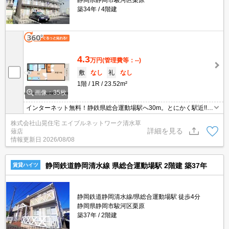
静岡県静岡市駿河区栗原
築34年
4階建
4.3
万円
(管理費等：--)
敷
なし
礼
なし
1階
1R
23.52m²
画像：35枚
インターネット無料！静鉄県総合運動場駅へ30m。とにかく駅近!!と
いう方オススメです！R8.7～エアコン新品。キッチン周辺がゆった
株式会社山晃住宅 エイブルネットワーク清水草
りしているので食器棚なども配置ＯＫ♪南向きのお部屋は日当たりも
詳細を見る
薙店
◎バルコニーも広いのでお布団もしっかり干せます！敷金・礼金ゼ
情報更新日
2026/08/08
ロなので初期費用もコストダウン♪
静岡鉄道静岡清水線 県総合運動場駅 2階建 築37年
賃貸ハイツ
静岡鉄道静岡清水線/県総合運動場駅 徒歩4分
静岡県静岡市駿河区栗原
築37年
2階建