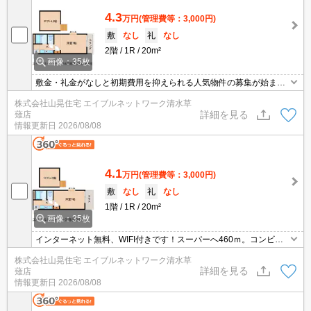
4.3
万円
(管理費等：3,000円)
敷
なし
礼
なし
2階
1R
20m²
画像：35枚
敷金・礼金がなしと初期費用を抑えられる人気物件の募集が始まり
ましたよ。県総合運動場駅へ徒歩4分と交通アクセスが良好。イン
株式会社山晃住宅 エイブルネットワーク清水草
ターネットが無料。洋室が6帖・ロフトが4.5帖と広々空間。バスト
詳細を見る
薙店
イレが別なので女性の方にも人気。スーパー・ドラックストア・コ
情報更新日
2026/08/08
ンビニが徒歩圏内にあるので周辺環境も充実しています。エアコ
ン・照明付き。
4.1
万円
(管理費等：3,000円)
敷
なし
礼
なし
1階
1R
20m²
画像：35枚
インターネット無料、WIFI付きです！スーパーへ460ｍ。コンビニ
へ500mなので生活便利な立地です♪静岡県立大学まで自転車11分。
株式会社山晃住宅 エイブルネットワーク清水草
ロフト付なのも魅力です☆敷金礼金もなく初期費用も抑えることが
詳細を見る
薙店
できますよ！お風呂とトイレが別のセパレートタイプのお部屋で
情報更新日
2026/08/08
す。県総合運動場駅までも徒歩4分！