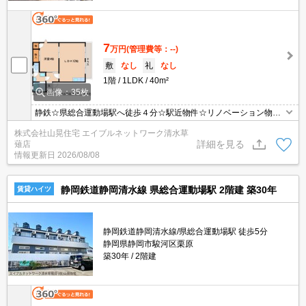
7
万円
(管理費等：--)
敷
なし
礼
なし
1階
1LDK
40m²
画像：35枚
静鉄☆県総合運動場駅へ徒歩４分☆駅近物件☆リノベーション物
件。ゆったり12帖のレイアウトはあなた次第♪駅にも近く（徒歩4
株式会社山晃住宅 エイブルネットワーク清水草
分）スーパーへ320ｍ◇ドラッグストアへ390ｍ◇コンビニへ530ｍ
詳細を見る
薙店
と買い物も便利な立地です♪お部屋探しはエイブルネットワーク清水
情報更新日
2026/08/08
草薙店へ♪
静岡鉄道静岡清水線 県総合運動場駅 2階建 築30年
賃貸ハイツ
静岡鉄道静岡清水線/県総合運動場駅 徒歩5分
静岡県静岡市駿河区栗原
築30年
2階建