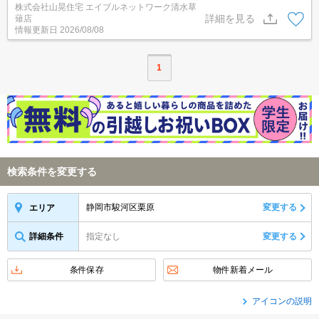
株式会社山晃住宅 エイブルネットワーク清水草
線へも出やすいんです！ドラッグストアへ165m。コンビニへ410m
詳細を見る
薙店
なので日々の生活も困りません☆お部屋は広々8帖！大きな窓にも
情報更新日
2026/08/08
ご注目♪2口コンロOKなキッチンで自炊をスタートしてみませんか？
1
検索条件を変更する
静岡市駿河区栗原
変更する
エリア
詳細条件
指定なし
変更する
条件保存
物件新着メール
アイコンの説明