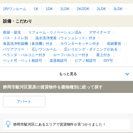
1R/ワンルーム
1K
1DK
1LDK
2K/2DK
2LDK
3LDK
設備・こだわり
新築・築浅
リフォーム・リノベーション済み
デザイナーズ
バス・トイレ別
温水洗浄便座（ウォシュレット）付き
食器洗浄乾燥機（食洗機）付き
カウンターキッチン付き
収納重視
バリアフリー
広いワンルーム
広いリビング・ダイニングがある
ベランダ・バルコニー付き
ルーフバルコニー付き
屋上付き
ペット可・ペット相談可
楽器相談可
ピアノ相談可
DIY可
もっと見る
静岡市駿河区栗原の賃貸物件を建物種別に絞って探す
アパート
静岡市駿河区にあるエリアで賃貸物件が見つかりました！