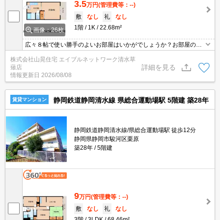
3.5
万円
(管理費等：--)
敷
なし
礼
なし
1階
1K
22.68m²
画像：26枚
広々８帖で使い勝手のよいお部屋はいかがでしょうか？お部屋のレ
イアウトがしやすい広さです♪スーパー･コンビニ・ドラッグストア
株式会社山晃住宅 エイブルネットワーク清水草
が徒歩１０分圏内にありますので、とっても買い物が便利ですよ☆
詳細を見る
薙店
敷金・礼金0で初期費用も抑えやすく、とってもお得ですね☆バ
情報更新日
2026/08/08
ス・トイレ別で3.5万円はとってもお得な家賃設定になっております
よ☆
静岡鉄道静岡清水線 県総合運動場駅 5階建 築28年
賃貸マンション
静岡鉄道静岡清水線/県総合運動場駅 徒歩12分
静岡県静岡市駿河区栗原
築28年
5階建
9
万円
(管理費等：--)
敷
なし
礼
なし
3階
3LDK
68.46m²