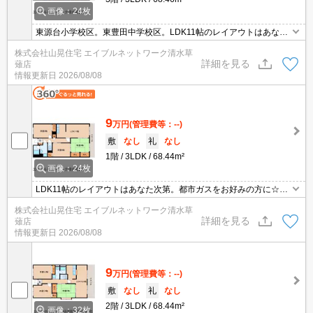
画像：24枚
東源台小学校区。東豊田中学校区。LDK11帖のレイアウトはあなた
次第。都市ガスをお好みの方に☆廊下があるタイプでそれぞれのお
株式会社山晃住宅 エイブルネットワーク清水草
部屋のプライベートが守れちゃいます☆スーパーへ660ｍ。ドラッ
詳細を見る
薙店
グストアへ680ｍ。コンビニへ790ｍ。保育園へ410ｍ。小学校へ62
情報更新日
2026/08/08
0ｍ。中学校へ530ｍ。環境良好（○∀○）ｂ
9
万円
(管理費等：--)
敷
なし
礼
なし
1階
3LDK
68.44m²
画像：24枚
LDK11帖のレイアウトはあなた次第。都市ガスをお好みの方に☆廊
下があるタイプでそれぞれのお部屋のプライベートが守れちゃいま
株式会社山晃住宅 エイブルネットワーク清水草
す☆スーパーへ660ｍ。ドラッグストアへ680ｍ。コンビニへ790
詳細を見る
薙店
ｍ。保育園へ410ｍ。小学校へ620ｍ。中学校へ530ｍ。環境良好
情報更新日
2026/08/08
（○∀○）ｂお問い合わせはエイブルネットワーク清水草薙店へ！！
9
万円
(管理費等：--)
敷
なし
礼
なし
2階
3LDK
68.44m²
画像：32枚