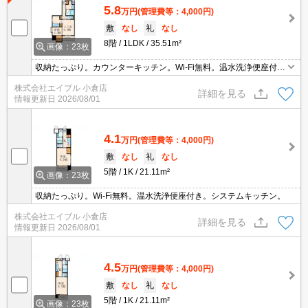
5.8
万円
(管理費等：4,000円)
敷
なし
礼
なし
8階
1LDK
35.51m²
画像：23枚
収納たっぷり。カウンターキッチン。Wi-Fi無料。温水洗浄便座付
き。ペット共生物件。
株式会社エイブル 小倉店
詳細を見る
情報更新日
2026/08/01
4.1
万円
(管理費等：4,000円)
敷
なし
礼
なし
5階
1K
21.11m²
画像：23枚
収納たっぷり。Wi-Fi無料。温水洗浄便座付き。システムキッチン。
株式会社エイブル 小倉店
詳細を見る
情報更新日
2026/08/01
4.5
万円
(管理費等：4,000円)
敷
なし
礼
なし
5階
1K
21.11m²
画像：23枚