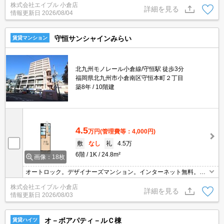
株式会社エイブル 小倉店
代11,000円。
詳細を見る
情報更新日
2026/08/04
守恒サンシャインみらい
賃貸マンション
北九州モノレール小倉線/守恒駅 徒歩3分
福岡県北九州市小倉南区守恒本町２丁目
築8年
10階建
4.5
万円
(管理費等：4,000円)
敷
なし
礼
4.5万
6階
1K
24.8m²
画像：18枚
オートロック。デザイナーズマンション。インターネット無料。鍵
交換代16,500円。
株式会社エイブル 小倉店
詳細を見る
情報更新日
2026/08/03
オ－ボアパティ－ルＣ棟
賃貸ハイツ