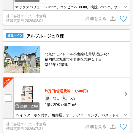
マックスバリューへ165m。コンビニへ383m。病院へ589m。サン
ドラッグまで750m。ペット共生マンション。TVインターホン付
株式会社エイブル 小倉店
き。浴室乾燥機付。
詳細を見る
情報更新日
2026/08/01
アルブル－ジュＢ棟
賃貸ハイツ
北九州モノレール小倉線/志井駅 徒歩4分
福岡県北九州市小倉南区志井１丁目
築22年
2階建
5
万円
(管理費等：3,500円)
敷
なし
礼
5万
1階
2DK
48.71m²
画像：23枚
TVインターホン付き。角部屋。オールフローリング。バス・トイレ
別。洗面化粧台付き。温水洗浄便座付き。室内に洗濯機置場あり。
株式会社エイブル 小倉店
専用庭付き。
詳細を見る
情報更新日
2026/07/31