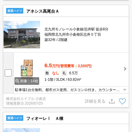
アネシス高尾台Ａ
賃貸ハイツ
北九州モノレール小倉線/志井駅 徒歩8分
福岡県北九州市小倉南区志井５丁目
築32年
2階建
6.5
万円
(管理費等：3,500円)
敷
なし
礼
6.5万
1-1階
3LDK
63.82m²
画像：14枚
駐車場1台分無料。都市ガス使用。ガスコンロ付き。カウンターキ
ッチン。退室時清掃料85,800円。鍵交換代19,800円。
株式会社エイブル 小倉店
詳細を見る
情報更新日
2026/07/25
フィオーレⅠ Ａ棟
賃貸ハイツ