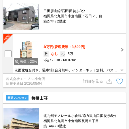
日田彦山線/石田駅 徒歩3分
福岡県北九州市小倉南区下石田２丁目
築27年
2階建
5
万円
(管理費等：3,500円)
敷
なし
礼
5万
2階
2LDK
60.07m²
画像：23枚
洗面化粧台付き。駐車場1台分無料。インターネット無料。バス・
トイレ別。シャワー付き。洗面化粧台付き。温水洗浄便座付き。カ
株式会社エイブル 小倉店
ウンターキッチン。シューズボックス付き。クローゼット付。室内
詳細を見る
情報更新日
2026/08/04
に洗濯機置場あり。
桜橋山荘
賃貸マンション
北九州モノレール小倉線/徳力嵐山口駅 徒歩8分
福岡県北九州市小倉南区長尾５丁目
築14年
3階建