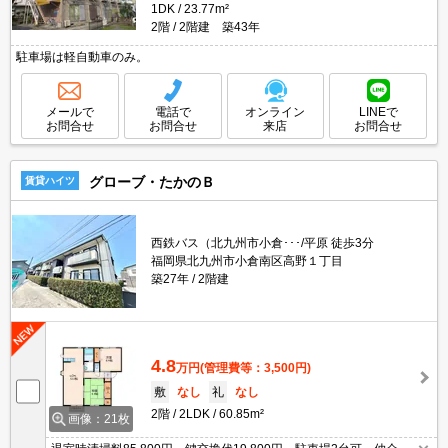
1DK
23.77m²
2階
2階建 築43年
駐車場は軽自動車のみ。
メールで
電話で
オンライン
LINEで
お問合せ
お問合せ
来店
お問合せ
グローブ・たかのＢ
賃貸ハイツ
西鉄バス（北九州市小倉･･･/平原 徒歩3分
福岡県北九州市小倉南区高野１丁目
築27年
2階建
4.8
万円
(管理費等：3,500円)
敷
なし
礼
なし
2階
2LDK
60.85m²
画像：21枚