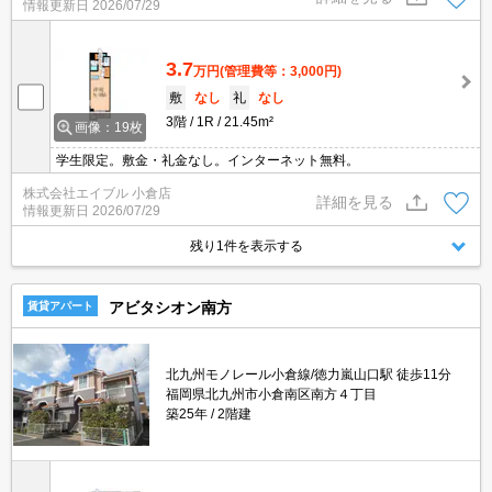
情報更新日
2026/07/29
3.7
万円
(管理費等：3,000円)
敷
なし
礼
なし
3階
1R
21.45m²
画像：19枚
学生限定。敷金・礼金なし。インターネット無料。
株式会社エイブル 小倉店
詳細を見る
情報更新日
2026/07/29
残り1件を表示する
アビタシオン南方
賃貸アパート
北九州モノレール小倉線/徳力嵐山口駅 徒歩11分
福岡県北九州市小倉南区南方４丁目
築25年
2階建