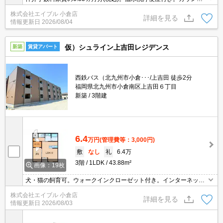
ー式システムキッチン。インターネット無料。保証会社加入要(初回
株式会社エイブル 小倉店
2.2万円、月額総支払額の2.2%/月)。
詳細を見る
情報更新日
2026/08/04
仮）シュライン上吉田レジデンス
新築
賃貸アパート
西鉄バス（北九州市小倉･･･/上吉田 徒歩2分
福岡県北九州市小倉南区上吉田６丁目
新築
3階建
6.4
万円
(管理費等：3,000円)
敷
なし
礼
6.4万
3階
1LDK
43.88m²
画像：19枚
犬・猫の飼育可。ウォークインクローゼット付き。インターネット
初期費用10,000円。
株式会社エイブル 小倉店
詳細を見る
情報更新日
2026/08/03