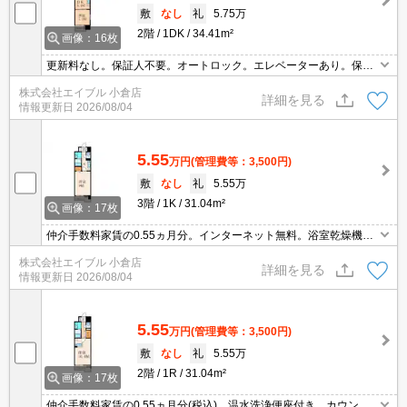
敷
なし
礼
5.75万
2階
1DK
34.41m²
画像：16枚
更新料なし。保証人不要。オートロック。エレベーターあり。保証
会社加入要(初回2.2万円、月額総支払額の2.2%/月)。
株式会社エイブル 小倉店
詳細を見る
情報更新日
2026/08/04
5.55
万円
(管理費等：3,500円)
敷
なし
礼
5.55万
3階
1K
31.04m²
画像：17枚
仲介手数料家賃の0.55ヵ月分。インターネット無料。浴室乾燥機
付。システムキッチン。宅配ボックスあり。温水洗浄便座付き。
株式会社エイブル 小倉店
詳細を見る
情報更新日
2026/08/04
5.55
万円
(管理費等：3,500円)
敷
なし
礼
5.55万
2階
1R
31.04m²
画像：17枚
仲介手数料家賃の0.55ヵ月分(税込)。温水洗浄便座付き。カウンタ