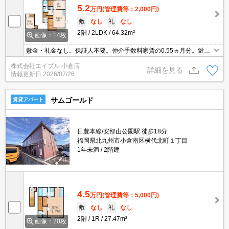
5.2
万円
(管理費等：2,000円)
敷
なし
礼
なし
2階
2LDK
64.32m²
画像：14枚
敷金・礼金なし。保証人不要。仲介手数料家賃の0.55ヵ月分。鍵設
定料3,300円。退去時の清掃料70,000円を入居時にいただきます。
株式会社エイブル 小倉店
詳細を見る
情報更新日
2026/07/26
サムゴールド
賃貸アパート
日豊本線/安部山公園駅 徒歩18分
福岡県北九州市小倉南区横代北町１丁目
1年未満
2階建
4.5
万円
(管理費等：5,000円)
敷
なし
礼
なし
2階
1R
27.47m²
画像：20枚