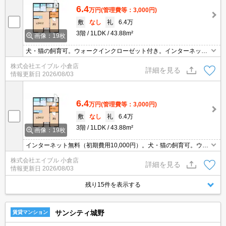
6.4
万円
(管理費等：3,000円)
敷
なし
礼
6.4万
3階
1LDK
43.88m²
画像：19枚
犬・猫の飼育可。ウォークインクローゼット付き。インターネット
初期費用10,000円。
株式会社エイブル 小倉店
詳細を見る
情報更新日
2026/08/03
6.4
万円
(管理費等：3,000円)
敷
なし
礼
6.4万
3階
1LDK
43.88m²
画像：19枚
インターネット無料（初期費用10,000円）。犬・猫の飼育可。ウォ
ークインクローゼット付き。
株式会社エイブル 小倉店
詳細を見る
情報更新日
2026/08/03
残り15件を表示する
サンシティ城野
賃貸マンション