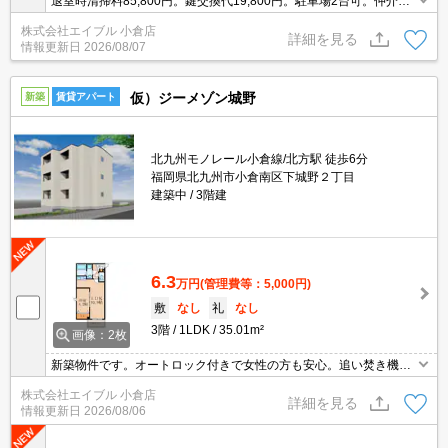
退室時清掃料85,800円。鍵交換代19,800円。駐車場2台可。仲介手
数料家賃の0.55ヵ月分。追い焚き機能付きバス。インターネット無
株式会社エイブル 小倉店
料。
詳細を見る
情報更新日
2026/08/07
仮）ジーメゾン城野
新築
賃貸アパート
北九州モノレール小倉線/北方駅 徒歩6分
福岡県北九州市小倉南区下城野２丁目
建築中
3階建
6.3
万円
(管理費等：5,000円)
敷
なし
礼
なし
3階
1LDK
35.01m²
画像：2枚
新築物件です。オートロック付きで女性の方も安心。追い焚き機能
付きバス。ペット可(犬・猫限定)。
株式会社エイブル 小倉店
詳細を見る
情報更新日
2026/08/06