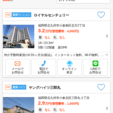
件
ロイヤルセンチュリー
PR
賃貸マンション
福岡県北九州市小倉南区北方2丁目
3.2
万円
(管理費等：4,000円)
敷
なし
礼
なし
1K
23.3m²
5階
12階建 築29年
仲介手数料家賃の0.55ヶ月分(税込)。インターネット無料。Wi-Fi無料。合
格前予約可。保証会社加入要(初回、月額総支払額の50%、更新料10,000
円/年)。
メールで
電話で
オンライン
LINEで
お問合せ
お問合せ
来店
お問合せ
ヤングハイツ三郎丸
PR
賃貸ハイツ
福岡県北九州市小倉北区三郎丸３丁目
2.9
万円
(管理費等：1,000円)
敷
なし
礼
なし