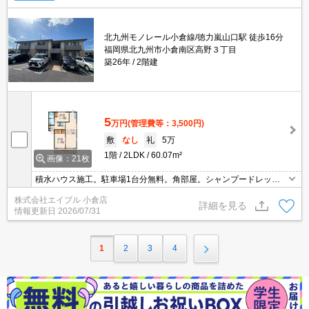
北九州モノレール小倉線/徳力嵐山口駅 徒歩16分
福岡県北九州市小倉南区高野３丁目
築26年
2階建
5
万円
(管理費等：3,500円)
敷
なし
礼
5万
1階
2LDK
60.07m²
画像：21枚
積水ハウス施工。駐車場1台分無料。角部屋。シャンプードレッサ
ー付き。仲介手数料家賃の0.55ヵ月分(税込)。インターネット無
株式会社エイブル 小倉店
料。TVインターホン付き。
詳細を見る
情報更新日
2026/07/31
1
2
3
4