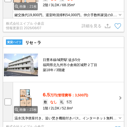
2階
3LDK
68.35m²
画像：21枚
鍵交換代19,800円。退室時清掃料54,000円。仲介手数料家賃の0.55
ヵ月分。
株式会社エイブル 小倉店
詳細を見る
情報更新日
2026/08/07
リセ－ラ
賃貸ハイツ
日豊本線/城野駅 徒歩5分
福岡県北九州市小倉南区城野２丁目
築18年
3階建
6.5
万円
(管理費等：3,500円)
敷
なし
礼
5万
1階
2LDK
52.8m²
画像：23枚
温水洗浄便座付き。追い焚き機能付きバス。インターネット無料。
キッチンは対面式。TVインターホン付き。宅配ボックスあり。室内
株式会社エイブル 小倉店