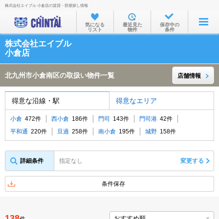
株式会社エイブル 小倉店の賃貸・部屋探し情報
お部屋を探す
気になる
最近見た
保存中の
リスト
物件
条件
沿線・駅から
株式会社エイブル
住所から
小倉店
家賃相場から
北九州市小倉南区の取扱い物件一覧
店舗情報
通勤通学時間から
得意な沿線・駅
得意なエリア
物件特集から
小倉
472件
西小倉
186件
門司
143件
門司港
42件
不動産会社から
平和通
220件
旦過
258件
南小倉
195件
城野
158件
TOP
詳細条件
指定なし
変更する
条件保存
138