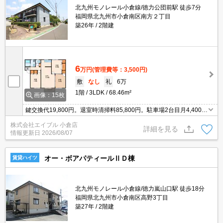
北九州モノレール小倉線/徳力公団前駅 徒歩7分
福岡県北九州市小倉南区南方２丁目
築26年
2階建
6
万円
(管理費等：3,500円)
敷
なし
礼
6万
1階
3LDK
68.46m²
画像：15枚
鍵交換代19,800円。退室時清掃料85,800円。駐車場2台目月4,400
円。
株式会社エイブル 小倉店
詳細を見る
情報更新日
2026/08/07
オー・ボアパティールⅡＤ棟
賃貸ハイツ
北九州モノレール小倉線/徳力嵐山口駅 徒歩18分
福岡県北九州市小倉南区高野3丁目
築27年
2階建