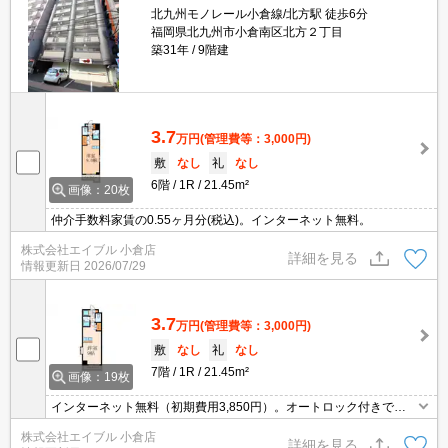
北九州モノレール小倉線/北方駅 徒歩6分
福岡県北九州市小倉南区北方２丁目
築31年
9階建
3.7
万円
(管理費等：3,000円)
敷
なし
礼
なし
6階
1R
21.45m²
画像：20枚
仲介手数料家賃の0.55ヶ月分(税込)。インターネット無料。
株式会社エイブル 小倉店
詳細を見る
情報更新日
2026/07/29
3.7
万円
(管理費等：3,000円)
敷
なし
礼
なし
7階
1R
21.45m²
画像：19枚
インターネット無料（初期費用3,850円）。オートロック付きで女
性の方も安心。TVモニターホン有。温水洗浄便座付き。カウンター
株式会社エイブル 小倉店
キッチン。セブンイレブンへ35m。北九州市立大学へ180m。
詳細を見る