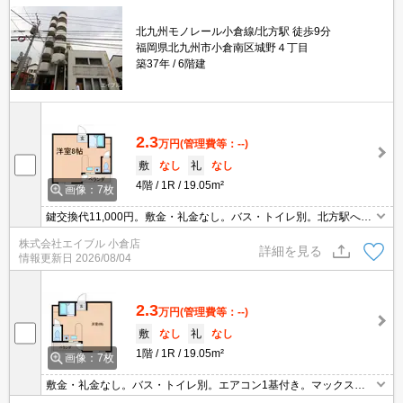
北九州モノレール小倉線/北方駅 徒歩9分
福岡県北九州市小倉南区城野４丁目
築37年
6階建
2.3
万円
(管理費等：--)
敷
なし
礼
なし
4階
1R
19.05m²
画像：7枚
鍵交換代11,000円。敷金・礼金なし。バス・トイレ別。北方駅へ65
0m。セブンイレブンへ130m。マックスバリュまで140m。
株式会社エイブル 小倉店
詳細を見る
情報更新日
2026/08/04
2.3
万円
(管理費等：--)
敷
なし
礼
なし
1階
1R
19.05m²
画像：7枚
敷金・礼金なし。バス・トイレ別。エアコン1基付き。マックスバ
リュまで140m。セブンイレブンへ130m。北方駅へ650m。鍵交換