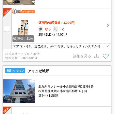
6
万円
(管理費等：4,200円)
敷
なし
礼
3万
2階
2LDK
44.07m²
画像：21枚
エアコン付き。追焚給湯。W-CL付き。セキュリティシステム付
き。D-roomCardキー料金16,500円。清掃費40,000円。インターネ
株式会社エイブル 小倉店
ット無料。
詳細を見る
情報更新日
2026/08/04
アミュゼ城野
賃貸マンション
北九州モノレール小倉線/城野駅 徒歩8分
福岡県北九州市小倉南区城野４丁目
築4年
11階建