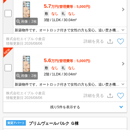
5.7
万円
(管理費等：5,000円)
敷
なし
礼
なし
3階
1LDK
30.04m²
画像：2枚
新築物件です。オートロック付きで女性の方も安心。追い焚き機能
付きバス。ペット可(犬・猫限定)。
株式会社エイブル 小倉店
詳細を見る
情報更新日
2026/08/06
5.6
万円
(管理費等：5,000円)
敷
なし
礼
なし
2階
1LDK
30.04m²
画像：2枚
新築物件です。オートロック付きで女性の方も安心。追い焚き機能
付きバス。ペット可(犬・猫限定)。
株式会社エイブル 小倉店
詳細を見る
情報更新日
2026/08/06
残り5件を表示する
プリムヴェールパルク Ｇ棟
賃貸アパート