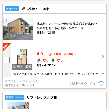
咲ら小路１ Ｂ棟
賃貸ハイツ
北九州モノレール小倉線/競馬場前駅 徒歩19分
福岡県北九州市小倉南区蒲生２丁目
築19年
2階建
4.9
万円
(管理費等：4,300円)
敷
なし
礼
なし
1階
2LDK
58m²
画像：20枚
保証会社加入要(初回33,000円、月次保証料2%)。カウンターキッチ
ン。エアコン付き。洗面化粧台付き。
株式会社エイブル 小倉店
詳細を見る
情報更新日
2026/07/31
リファレンス北方Ⅲ
賃貸マンション