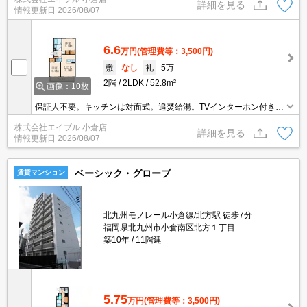
物干しあり。鍵交換代16,500円。退室時清掃料71,500円。
詳細を見る
情報更新日
2026/08/07
6.6
万円
(管理費等：3,500円)
敷
なし
礼
5万
2階
2LDK
52.8m²
画像：10枚
保証人不要。キッチンは対面式。追焚給湯。TVインターホン付き。
保証会社加入要(月額総支払額の3.4%＋800円/月)。縦列駐車で8,80
株式会社エイブル 小倉店
0円。鍵交換代16,500円。
詳細を見る
情報更新日
2026/08/07
ベーシック・グローブ
賃貸マンション
北九州モノレール小倉線/北方駅 徒歩7分
福岡県北九州市小倉南区北方１丁目
築10年
11階建
5.75
万円
(管理費等：3,500円)