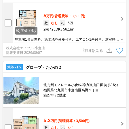
5
万円
(管理費等：3,500円)
敷
なし
礼
5万
2階
2LDK
56.1m²
画像：4枚
駐車場1台目無料。温水洗浄便座付き。エアコン1基付き。退室時清
掃料61,600円。
株式会社エイブル 小倉店
詳細を見る
情報更新日
2026/08/07
グローブ・たかのＤ
賃貸ハイツ
北九州モノレール小倉線/徳力嵐山口駅 徒歩16分
福岡県北九州市小倉南区高野１丁目
築27年
2階建
5.2
万円
(管理費等：3,500円)
敷
なし
礼
なし