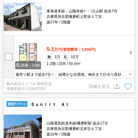
東海道本線・山陽本線<･･･/土山駅 徒歩7分
兵庫県加古郡播磨町上野添１丁目
築27年
2階建
5.1
万円
(管理費等：3,000円)
敷
3万
礼
10万
1-2階
2DK
59.5m²
画像：14枚
最寄り駅まで徒歩7分！。緑豊かな住環境。南向きで日当り良好。
小型犬・猫計1匹まで飼育可。振り分けタイプの使いやすい間取
株式会社エイブル 西明石店
り。戸建感覚のテラスハウス。お問い合わせお待ちしております。
詳細を見る
情報更新日
2026/07/30
Ｓｕｎｌｉｔ ＡＩ
賃貸アパート
山陽電気鉄道本線/播磨町駅 徒歩17分
兵庫県加古郡播磨町北本荘６丁目
築16年
2階建