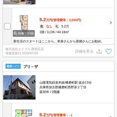
5.2
万円
(管理費等：3,500円)
敷
なし
礼
5.2万
1階
1LDK
44.18m²
画像：23枚
新生活のスタートはここから。単身さんから新婚さんにお勧め。
株式会社エイブル 西明石店
詳細を見る
情報更新日
2026/07/29
ブリ－ザ
賃貸ハイツ
山陽電気鉄道本線/播磨町駅 徒歩13分
兵庫県加古郡播磨町西野添２丁目
築30年
2階建
6.2
万円
(管理費等：--)