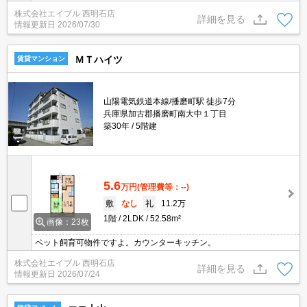
空きました。人気のカウンターキッチン。都市ガス使用。南向きベ
株式会社エイブル 西明石店
ランダ。室内に洗濯機置場あり。
詳細を見る
情報更新日
2026/07/30
ＭＴハイツ
賃貸マンション
山陽電気鉄道本線/播磨町駅 徒歩7分
兵庫県加古郡播磨町南大中１丁目
築30年
5階建
5.6
万円
(管理費等：--)
敷
なし
礼
11.2万
1階
2LDK
52.58m²
画像：23枚
ペット飼育可物件ですよ。カウンターキッチン。
株式会社エイブル 西明石店
詳細を見る
情報更新日
2026/07/24