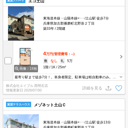
エコ土山
賃貸アパート
東海道本線・山陽本線<･･･/土山駅 徒歩7分
兵庫県加古郡播磨町北野添２丁目
築33年
2階建
4
万円
(管理費等：--)
敷
なし
礼
5万
1階
1K
25m²
画像：18枚
最寄り駅まで徒歩7分！。単身者限定。駐車場は軽自動車のみ。閑
静な住宅街。とにかくお家賃を抑えたい方にオススメ!。
株式会社エイブル 西明石店
詳細を見る
情報更新日
2026/07/30
メゾネット土山Ｃ
賃貸テラスハウス
東海道本線・山陽本線<･･･/土山駅 徒歩13分
兵庫県加古郡播磨町東野添２丁目