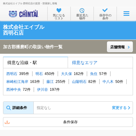
株式会社エイブル 西明石店の賃貸・部屋探し情報
お部屋を探す
気になる
最近見た
保存中の
リスト
物件
条件
沿線・駅から
株式会社エイブル
住所から
西明石店
家賃相場から
加古郡播磨町の取扱い物件一覧
店舗情報
通勤通学時間から
得意な沿線・駅
得意なエリア
物件特集から
西明石
395件
明石
450件
大久保
162件
魚住
57件
不動産会社から
林崎松江海岸
163件
藤江
255件
山陽明石
82件
中八木
50件
TOP
西神中央
72件
伊川谷
197件
詳細条件
指定なし
変更する
条件保存