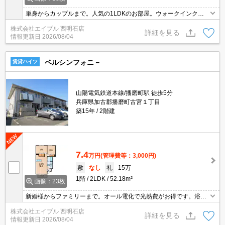
単身からカップルまで。人気の1LDKのお部屋。ウォークインクロ
ーゼット付き。追い焚き・エアコン・浴室乾燥機付きで設備充実!。
株式会社エイブル 西明石店
ワンちゃんもネコちゃんも一緒に暮せる。退去時清掃費45,100円。
詳細を見る
情報更新日
2026/08/04
ベルシンフォニ－
賃貸ハイツ
山陽電気鉄道本線/播磨町駅 徒歩5分
兵庫県加古郡播磨町古宮１丁目
築15年
2階建
7.4
万円
(管理費等：3,000円)
敷
なし
礼
15万
1階
2LDK
52.18m²
画像：23枚
新婚様からファミリーまで。オール電化で光熱費がお得です。浴室
乾燥機付。追い焚き機能付きバス。最寄り駅まで徒歩7分！。幹線
株式会社エイブル 西明石店
道路近くでアクセス良好。生活便利な立地です。退去時清掃費57,2
詳細を見る
情報更新日
2026/08/04
00円。