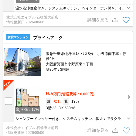
温水洗浄便座付き。システムキッチン。TVインターホン付き。イン
ターネット無料。
株式会社エイブル 石橋阪大前店
詳細を見る
情報更新日
2026/08/06
プライムア－ク
賃貸マンション
阪急千里線/北千里駅 バス8分 小野原南下車：停
歩4分
大阪府箕面市小野原東２丁目
築35年
3階建
9.5
万円
(管理費等：6,000円)
敷
なし
礼
19万
3階
3LDK
80m²
画像：17枚
シャンプードレッサー付き。システムキッチン。駅近くでラクラク
便利。新婚様からファミリーまで。宅配ボックスあり。インターホ
株式会社エイブル 石橋阪大前店
ン付き。あなたの新生活を応援します。ぜひお問い合わせくださ
詳細を見る
情報更新日
2026/08/06
い!。