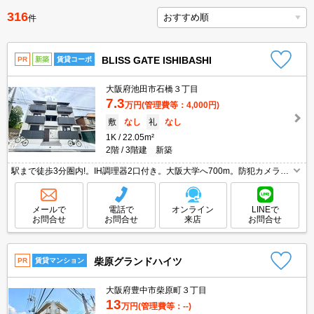
316
件
BLISS GATE ISHIBASHI
PR
新築
賃貸コーポ
大阪府池田市石橋３丁目
7.3
万円
(管理費等：4,000円)
敷
なし
礼
なし
1K
22.05m²
2階
3階建 新築
駅まで徒歩3分圏内!。IH調理器2口付き。大阪大学へ700m。防犯カメラ設
置済みなので、一人暮らしの方でも安心です。敷金・礼金なし。オートロ
ック付き。インターネット無料。フリーレント3ヶ月。
メールで
電話で
オンライン
LINEで
お問合せ
お問合せ
来店
お問合せ
柴原グランドハイツ
PR
賃貸マンション
大阪府豊中市柴原町３丁目
13
万円
(管理費等：--)