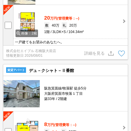
20
万円
(管理費等：--)
敷
40万
礼
20万
1階
3LDK+S
104.34m²
画像：2枚
一戸建てをお望みのあなたへ。
株式会社エイブル 石橋阪大前店
詳細を見る
情報更新日
2026/08/01
デュ－クシャト－Ⅱ番館
賃貸アパート
阪急箕面線/牧落駅 徒歩5分
大阪府箕面市牧落１丁目
築33年
2階建
8
万円
(管理費等：--)