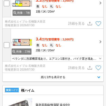
3.3
万円
(管理費等：3,000円)
敷
なし
礼
なし
1階
1K
20m²
画像：7枚
株式会社エイブル 石橋阪大前店
詳細を見る
情報更新日
2026/07/30
3.4
万円
(管理費等：3,000円)
敷
なし
礼
なし
2階
1K
20m²
画像：23枚
ベランダに洗濯機置場あり。エアコン1基付き。バイク置き場あ
り。都市ガス使用。駅へ450m。駅に近い物件をお探しの方に。セ
株式会社エイブル 石橋阪大前店
ブンイレブンへ400m。スーパーへ650m 自転車での買物も便利。
詳細を見る
情報更新日
2026/07/30
残り1件を表示する
桜ハイム
賃貸ハイツ
阪急箕面線/牧落駅 徒歩6分