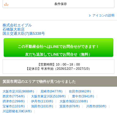
条件保存
アイコンの説明
株式会社エイブル
石橋阪大前店
国土交通大臣(7)第5338号
この不動産会社へはLINEでお問合せができます！
友だち追加してLINEでお問合せ（無料）
【営業時間】10：00～18：00
【定休日】年末年始（2026/12/27～2027/1/3）
箕面市周辺のエリアで物件が見つかりました
大阪市淀川区(9688件)
尼崎市(9477件)
吹田市(8962件)
西宮市(7754件)
大阪市東淀川区(5109件)
豊中市(3941件)
摂津市(1299件)
伊丹市(1133件)
大阪市旭区(1108件)
宝塚市(1101件)
池田市(1031件)
箕面市(876件)
川西市(650件)
川辺郡猪名川町(4件)