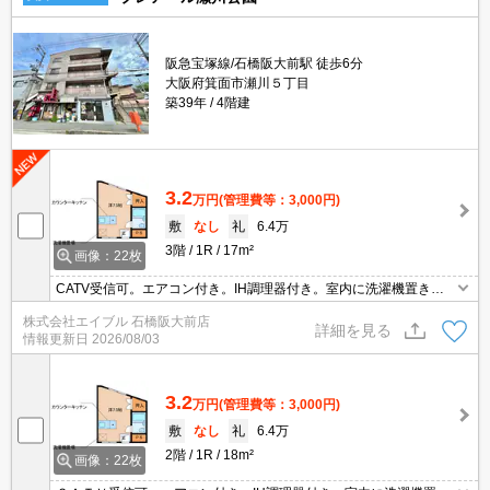
阪急宝塚線/石橋阪大前駅 徒歩6分
大阪府箕面市瀬川５丁目
築39年
4階建
3.2
万円
(管理費等：3,000円)
敷
なし
礼
6.4万
3階
1R
17m²
画像：22枚
CATV受信可。エアコン付き。IH調理器付き。室内に洗濯機置き場
あります。最寄り駅まで徒歩7分！。日当たり良好！心地よい室内
株式会社エイブル 石橋阪大前店
環境！。カウンターキッチン。
詳細を見る
情報更新日
2026/08/03
3.2
万円
(管理費等：3,000円)
敷
なし
礼
6.4万
2階
1R
18m²
画像：22枚