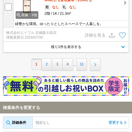
敷
なし
礼
なし
2階
1K
21.3m²
画像：6枚
緑豊かな環境。ゆったりとしたスペースで一人暮しを。
株式会社エイブル 石橋阪大前店
詳細を見る
情報更新日
2026/07/30
残り1件を表示する
1
2
3
4
11
…
検索条件を変更する
詳細条件
指定なし
変更する