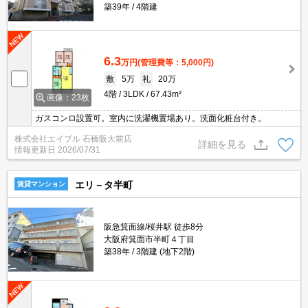
築39年
4階建
6.3
万円
(管理費等：5,000円)
敷
5万
礼
20万
4階
3LDK
67.43m²
画像：23枚
ガスコンロ設置可。室内に洗濯機置場あり。洗面化粧台付き。
株式会社エイブル 石橋阪大前店
詳細を見る
情報更新日
2026/07/31
エリ－タ半町
賃貸マンション
阪急箕面線/桜井駅 徒歩8分
大阪府箕面市半町４丁目
築38年
3階建 (地下2階)