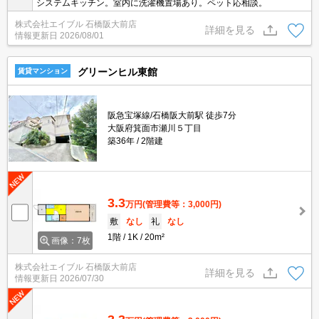
システムキッチン。室内に洗濯機置場あり。ペット応相談。
株式会社エイブル 石橋阪大前店
詳細を見る
情報更新日
2026/08/01
グリーンヒル東館
賃貸マンション
阪急宝塚線/石橋阪大前駅 徒歩7分
大阪府箕面市瀬川５丁目
築36年
2階建
3.3
万円
(管理費等：3,000円)
敷
なし
礼
なし
1階
1K
20m²
画像：7枚
株式会社エイブル 石橋阪大前店
詳細を見る
情報更新日
2026/07/30