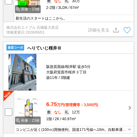
敷
なし
礼
30万
2-2階
3LDK
67m²
画像：23枚
新生活のスタートはここから。
株式会社エイブル 石橋阪大前店
詳細を見る
情報更新日
2026/08/01
へりていじ桜井Ⅲ
賃貸コーポ
阪急箕面線/桜井駅 徒歩5分
大阪府箕面市桜井３丁目
築11年
3階建
6.75
万円
(管理費等：3,500円)
敷
なし
礼
12万
1階
2K
40.97m²
画像：23枚
コンビニが近く(100ｍ)買物便利。国道171号線へ10m。自動車通勤
に便利。