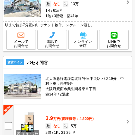
敷
なし
礼
13万
1R
61m²
1階
3階建 築41年
駅まで徒歩7分圏内!。テナント物件。スケルトン渡し。
メールで
電話で
オンライン
LINEで
お問合せ
お問合せ
来店
お問合せ
パセオ間谷
賃貸ハイツ
北大阪急行電鉄南北線/千里中央駅 バス19分 中
村下車：停歩9分
大阪府箕面市粟生間谷東５丁目
築34年
2階建
3.9
万円
(管理費等：4,500円)
敷
なし
礼
5万
2階
1K
21.29m²
画像：7枚