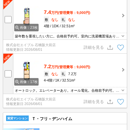
7.4
万円
(管理費等：9,000円)
敷
なし
礼
なし
4階
1DK
32.51m²
画像：23枚
築年数を重視したい方に。合格前予約可。室内に洗濯機置場あり。I
H調理器付き。エアコン付き。インターネット無料。防犯カメラつ
株式会社エイブル 石橋阪大前店
いてます。オール電化のお部屋です。バイク置き場あり。
詳細を見る
情報更新日
2026/08/01
7.2
万円
(管理費等：9,000円)
敷
なし
礼
7.2万
4-4階
1K
32.51m²
画像：17枚
オートロック。エレベーターあり。オール電化。合格前予約可。室
内に洗濯機置場あり。IH調理器付き。エアコン付き。
株式会社エイブル 石橋阪大前店
詳細を見る
情報更新日
2026/08/01
Ｔ・フリ－デンハイム
賃貸マンション