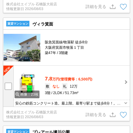
へ400m。ローソンへ400m。インターネット接続設備あり。エアコ
株式会社エイブル 石橋阪大前店
ン1基付き。オンライン内見対応可。合格前予約可。
詳細を見る
情報更新日
2026/08/03
ヴィラ箕面
賃貸マンション
阪急箕面線/牧落駅 徒歩8分
大阪府箕面市牧落１丁目
築47年
3階建
7.8
万円
(管理費等：6,500円)
敷
なし
礼
12万
3階
2LDK
51.73m²
画像：23枚
安心の鉄筋コンクリート造。最上階。最寄り駅まで徒歩8分！。追
い焚き機能付きバス。TVモニターホン有。オンライン内見対応可。
株式会社エイブル 石橋阪大前店
保証会社加入要(初回35,000円、月額総支払額の1％+800円/月)。
詳細を見る
情報更新日
2026/08/03
プレアール瀬川公園
賃貸マンション