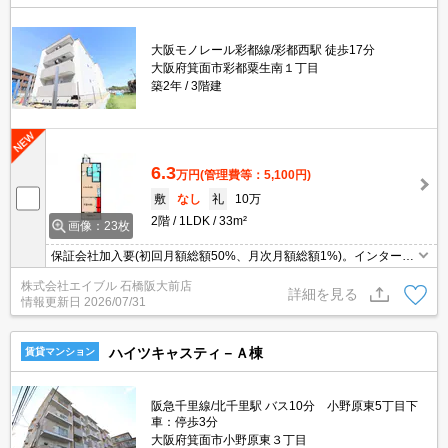
大阪モノレール彩都線/彩都西駅 徒歩17分
大阪府箕面市彩都粟生南１丁目
築2年
3階建
6.3
万円
(管理費等：5,100円)
敷
なし
礼
10万
2階
1LDK
33m²
画像：23枚
保証会社加入要(初回月額総額50%、月次月額総額1%)。インターネ
ット無料。オートロック付きで、一人暮らしも安心。宅配ボックス
株式会社エイブル 石橋阪大前店
あり。システムキッチン。
詳細を見る
情報更新日
2026/07/31
ハイツキャスティ－Ａ棟
賃貸マンション
阪急千里線/北千里駅 バス10分 小野原東5丁目下
車：停歩3分
大阪府箕面市小野原東３丁目