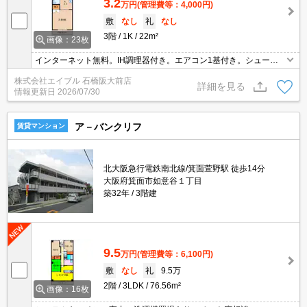
3.2
万円
(管理費等：4,000円)
敷
なし
礼
なし
3階
1K
22m²
画像：23枚
インターネット無料。IH調理器付き。エアコン1基付き。シューズ
ボックス付き。水道料金月2,000円。鍵交換代19,800円。消毒費22,
株式会社エイブル 石橋阪大前店
000円。駅まで徒歩10分圏内!。学生さんにオススメ。
詳細を見る
情報更新日
2026/07/30
ア－バンクリフ
賃貸マンション
北大阪急行電鉄南北線/箕面萱野駅 徒歩14分
大阪府箕面市如意谷１丁目
築32年
3階建
9.5
万円
(管理費等：6,100円)
敷
なし
礼
9.5万
2階
3LDK
76.56m²
画像：16枚