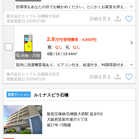
住環境をあなたの目でお確かめください。とにかくお家賃を抑えた
い方にオススメ!。オンライン内見対応可。
株式会社エイブル 石橋阪大前店
詳細を見る
情報更新日
2026/07/30
2.9
万円
(管理費等：4,000円)
敷
なし
礼
なし
4階
1K
19.44m²
画像：20枚
室内に洗濯機置場あり。エアコン付き。給湯付き。IH調理器付き。
駐輪場無料。駐車場は敷地内。コンビニへ徒歩2分(150m)。閑静な
株式会社エイブル 石橋阪大前店
住宅街。保証会社加入要(月額総支払額の100%、10,000円/年)。
詳細を見る
情報更新日
2026/07/28
ルミナスビラ石橋
賃貸マンション
阪急宝塚線/石橋阪大前駅 徒歩5分
大阪府箕面市瀬川５丁目
築17年
5階建