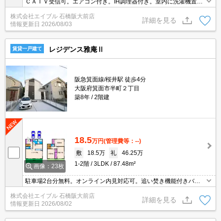
ＣＡＴＶ受信可。エアコン付き。IH調理器付き。室内に洗濯機置き
場あります。最寄り駅まで徒歩7分！。日当たり良好！心地よい室
株式会社エイブル 石橋阪大前店
内環境！。カウンターキッチン。
詳細を見る
情報更新日
2026/08/03
レジデンス雅庵Ⅱ
賃貸一戸建て
阪急箕面線/桜井駅 徒歩4分
大阪府箕面市半町２丁目
築8年
2階建
18.5
万円
(管理費等：--)
敷
18.5万
礼
46.25万
1-2階
3LDK
87.48m²
画像：23枚
駐車場2台分無料。オンライン内見対応可。追い焚き機能付きバ
ス。浴室乾燥もついてますよ。最寄り駅まで徒歩4分！。居室内禁
株式会社エイブル 石橋阪大前店
煙(ベランダ含)※電子タバコも不可。南向きで日当り良好。
詳細を見る
情報更新日
2026/08/02