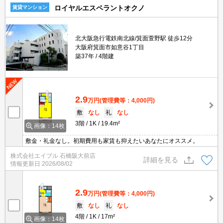
ロイヤルエスペラントオクノ
賃貸マンション
北大阪急行電鉄南北線/箕面萱野駅 徒歩12分
大阪府箕面市如意谷1丁目
築37年
4階建
2.9
万円
(管理費等：4,000円)
敷
なし
礼
なし
3階
1K
19.4m²
画像：14枚
敷金・礼金なし。初期費用も家賃も抑えたいあなたにオススメ。
株式会社エイブル 石橋阪大前店
詳細を見る
情報更新日
2026/08/02
2.9
万円
(管理費等：4,000円)
敷
なし
礼
なし
4階
1K
17m²
画像：14枚