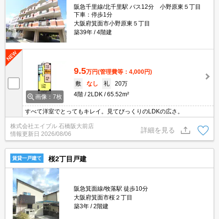
阪急千里線/北千里駅 バス12分 小野原東５丁目
下車：停歩1分
大阪府箕面市小野原東５丁目
築39年
4階建
9.5
万円
(管理費等：4,000円)
敷
なし
礼
20万
4階
2LDK
65.52m²
画像：7枚
すべて洋室でとってもキレイ。見てびっくりのLDKの広さ。
株式会社エイブル 石橋阪大前店
詳細を見る
情報更新日
2026/08/06
桜2丁目戸建
賃貸一戸建て
阪急箕面線/牧落駅 徒歩10分
大阪府箕面市桜２丁目
築3年
2階建