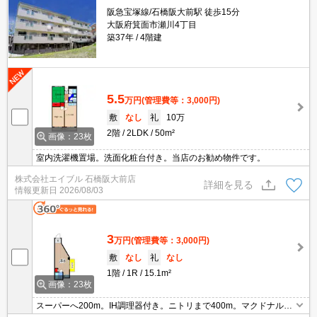
阪急宝塚線/石橋阪大前駅 徒歩15分
大阪府箕面市瀬川4丁目
築37年
4階建
5.5
万円
(管理費等：3,000円)
敷
なし
礼
10万
2階
2LDK
50m²
画像：23枚
室内洗濯機置場。洗面化粧台付き。当店のお勧め物件です。
株式会社エイブル 石橋阪大前店
詳細を見る
情報更新日
2026/08/03
3
万円
(管理費等：3,000円)
敷
なし
礼
なし
1階
1R
15.1m²
画像：23枚
スーパーへ200m。IH調理器付き。ニトリまで400m。マクドナルド