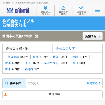
株式会社エイブル 石橋阪大前店の賃貸・部屋探し情報
お部屋を探す
気になる
最近見た
保存中の
リスト
物件
条件
沿線・駅から
株式会社エイブル
住所から
石橋阪大前店
家賃相場から
箕面市の取扱い物件一覧
店舗情報
通勤通学時間から
得意な沿線・駅
得意なエリア
物件特集から
石橋阪大前
554件
桜井
402件
牧落
234件
箕面
171件
不動産会社から
蛍池
409件
池田
202件
柴原阪大前
359件
豊川
50件
TOP
蛍池
409件
彩都西
9件
詳細条件
指定なし
変更する
条件保存