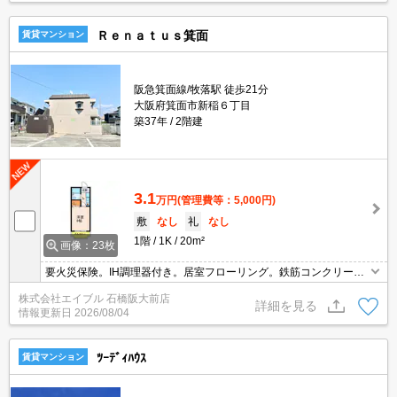
Ｒｅｎａｔｕｓ箕面
賃貸マンション
阪急箕面線/牧落駅 徒歩21分
大阪府箕面市新稲６丁目
築37年
2階建
3.1
万円
(管理費等：5,000円)
敷
なし
礼
なし
1階
1K
20m²
画像：23枚
要火災保険。IH調理器付き。居室フローリング。鉄筋コンクリート
造りのマンションです。ペット応相談。室内に洗濯機置場あり。南
株式会社エイブル 石橋阪大前店
向き。住環境も静かで安心ですよ。駐車場は敷地内。
詳細を見る
情報更新日
2026/08/04
ﾂｰﾃﾞｨﾊｳｽ
賃貸マンション