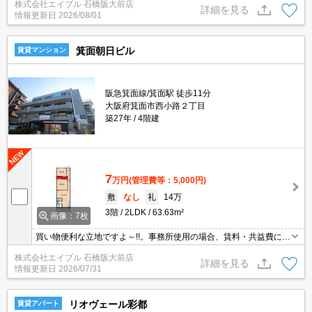
株式会社エイブル 石橋阪大前店
詳細を見る
情報更新日
2026/08/01
箕面朝日ビル
賃貸マンション
阪急箕面線/箕面駅 徒歩11分
大阪府箕面市西小路２丁目
築27年
4階建
7
万円
(管理費等：5,000円)
敷
なし
礼
14万
3階
2LDK
63.63m²
画像：7枚
買い物便利な立地ですよ～!!。事務所使用の場合、賃料・共益費に別
途消費税。
株式会社エイブル 石橋阪大前店
詳細を見る
情報更新日
2026/07/31
リオヴェール彩都
賃貸アパート