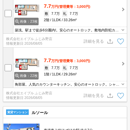
7.7
万円
(管理費等：3,000円)
敷
7.7万
礼
7.7万
2階
1LDK
33.26m²
画像：23枚
築浅。駅まで徒歩6分圏内!。安心のオートロック。敷地内防犯カメ
ラ設置。宅配ボックスあり。人気のカウンターキッチン。TVモニタ
株式会社エイブル ふじみ野店
ー付インターホン。防犯シャッター。浴室換気乾燥式。室内物干し
詳細を見る
情報更新日
2026/08/05
あり。
7.7
万円
(管理費等：3,000円)
敷
7.7万
礼
7.7万
1階
1LDK
29.26m²
画像：22枚
角部屋。人気のカウンターキッチン。安心のオートロック。シャワ
ー付独立洗面台。温水洗浄便座付き。TVインターホン付き。追い焚
株式会社エイブル ふじみ野店
き機能付きバス。浴室乾燥機付。仲介手数料家賃の55%。
詳細を見る
情報更新日
2026/08/05
ルソール
賃貸マンション