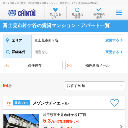
富士見市針ケ谷の賃貸・不動産情報で賃貸マンション・賃貸アパートなど賃貸物件の部屋探し
お部屋を探す
気になる
最近見た
保存中の
リスト
物件
条件
沿線・駅から
富士見市針ケ谷の賃貸マンション・アパート一覧
住所から
家賃相場から
富士見市針ケ谷
変更する
エリア
通勤通学時間から
詳細条件
指定なし
変更する
物件特集から
条件保存
物件新着メール
不動産会社から
TOP
94
件
メゾンサチィエ－ル
PR
賃貸ハイツ
埼玉県富士見市針ケ谷1丁目
5.3
万円
(管理費等：--)