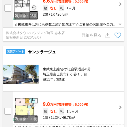
6.6
万円
(管理費等：5,000円)
敷
なし
礼
1ヶ月
2階
1K
26.5m²
画像：25枚
☆掲載物件以外にも多数ご紹介出来ます☆ご希望のお部屋を全力で
お探しさせて頂きます♪
株式会社タウンハウジング埼玉 志木店
詳細を見る
情報更新日
2026/08/07
サンクラージュ
賃貸アパート
東武東上線/みずほ台駅 徒歩8分
埼玉県富士見市針ケ谷１丁目
築11年
3階建
9.8
万円
(管理費等：6,000円)
敷
なし
礼
1.5ヶ月
1階
1LDK
46.78m²
画像：20枚