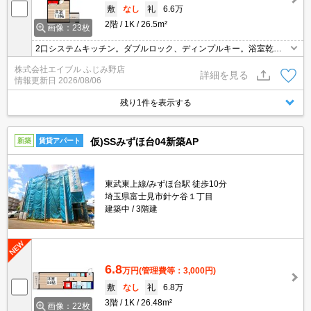
敷
なし
礼
6.6万
2階
1K
26.5m²
画像：23枚
2口システムキッチン。ダブルロック、ディンプルキー。浴室乾燥
機付。追い焚き付き。仲介手数料家賃の55%。経済的な都市ガス使
株式会社エイブル ふじみ野店
用。あなたの新生活応援します！。ぜひお問い合わせください。
詳細を見る
情報更新日
2026/08/06
残り1件を表示する
仮)SSみずほ台04新築AP
新築
賃貸アパート
東武東上線/みずほ台駅 徒歩10分
埼玉県富士見市針ケ谷１丁目
建築中
3階建
6.8
万円
(管理費等：3,000円)
敷
なし
礼
6.8万
3階
1K
26.48m²
画像：22枚