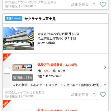
株式会社タウンハウジング埼玉 志木店
詳細を見る
情報更新日
2026/08/07
サクラテラス富士見
賃貸アパート
東武東上線/みずほ台駅 徒歩9分
埼玉県富士見市針ケ谷１丁目
築1年
3階建
6.9
万円
(管理費等：3,000円)
敷
なし
礼
6.9万
2階
1K
25.06m²
画像：23枚
人気の新築。安心のオートロック。インターネット無料使い放題。
シャワー付独立洗面台。温水洗浄便座付き。浴室乾燥機付。TVイン
株式会社エイブル ふじみ野店
ターホン付き。便利な宅配BOX。仲介手数料家賃の55%。
詳細を見る
情報更新日
2026/08/05
6.8