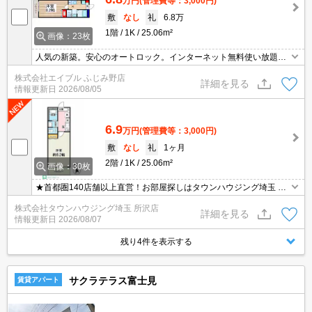
万円
(管理費等：3,000円)
敷
なし
礼
6.8万
1階
1K
25.06m²
画像：23枚
人気の新築。安心のオートロック。インターネット無料使い放題。
シャワー付独立洗面台。温水洗浄便座付き。浴室乾燥機付。TVイン
株式会社エイブル ふじみ野店
ターホン付き。便利な宅配BOX。仲介手数料家賃の55%。
詳細を見る
情報更新日
2026/08/05
6.9
万円
(管理費等：3,000円)
敷
なし
礼
1ヶ月
2階
1K
25.06m²
画像：30枚
★首都圏140店舗以上直営！お部屋探しはタウンハウジング埼玉 所
沢店へ★
株式会社タウンハウジング埼玉 所沢店
詳細を見る
情報更新日
2026/08/07
残り4件を表示する
サクラテラス富士見
賃貸アパート