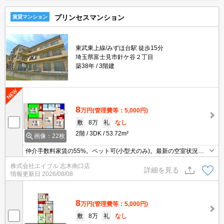
プリンセスマンション
賃貸マンション
東武東上線/みずほ台駅 徒歩15分
埼玉県富士見市針ケ谷２丁目
築38年
3階建
8
万円
(管理費等：5,000円)
敷
8万
礼
なし
2階
3DK
53.72m²
画像：22枚
仲介手数料家賃の55%。ペット可(小型犬のみ)。最新の空室状況は
お気軽にお問い合わせ下さい。経済的な都市ガス使用。TVモニター
株式会社エイブル 志木南口店
付インターホン。室内洗濯機置場。バス・トイレ別。
詳細を見る
情報更新日
2026/08/08
8
万円
(管理費等：5,000円)
敷
8万
礼
なし