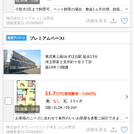
画像：23枚
小型犬1匹まで飼育可。ペット飼育の場合、敷金1ヵ月分増。鉄筋コ
ンクリート造。経済的な都市ガス使用。システムキッチン。温水洗
株式会社エイブル ふじみ野店
浄便座付き。角部屋。
詳細を見る
情報更新日
2026/08/07
プレミアムベースI
賃貸アパート
東武東上線/みずほ台駅 徒歩13分
埼玉県富士見市針ケ谷２丁目
築14年
3階建
11.7
万円
(管理費等：7,000円)
敷
なし
礼
1.5ヶ月
3階
2LDK
59.2m²
画像：16枚
お客様のニーズに合わせて条件のいいお部屋を多数ご紹介できます♪
情報数No.1のタウンハウジングまで是非お問い合わせください！
株式会社タウンハウジング埼玉 ふじみ野店
詳細を見る
情報更新日
2026/08/07