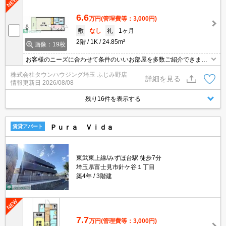
6.6
万円
(管理費等：3,000円)
敷
なし
礼
1ヶ月
2階
1K
24.85m²
画像：19枚
お客様のニーズに合わせて条件のいいお部屋を多数ご紹介できます♪
情報数No.1のタウンハウジングまで是非お問い合わせください！
株式会社タウンハウジング埼玉 ふじみ野店
詳細を見る
情報更新日
2026/08/08
残り16件を表示する
Ｐｕｒａ Ｖｉｄａ
賃貸アパート
東武東上線/みずほ台駅 徒歩7分
埼玉県富士見市針ケ谷１丁目
築4年
3階建
7.7
万円
(管理費等：3,000円)