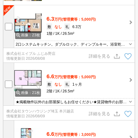
6.3
万円
(管理費等：5,000円)
敷
なし
礼
6.3万
1階
1K
26.5m²
画像：23枚
2口システムキッチン。ダブルロック、ディンプルキー。浴室乾燥
機付。追い焚き付き。温水洗浄便座付き。オートロック。久しぶり
株式会社エイブル ふじみ野店
に空きました。当店のお薦め物件。仲介手数料家賃の55%。経済的
詳細を見る
情報更新日
2026/08/08
な都市ガス使用。
6.6
万円
(管理費等：5,000円)
敷
なし
礼
1ヶ月
2階
1K
26.5m²
画像：21枚
★掲載物件以外のお部屋探しもお任せください★賃貸物件のお部屋
探しはタウンハウジングへ★
株式会社タウンハウジング埼玉 本川越店
詳細を見る
情報更新日
2026/08/09
6.6
万円
(管理費等：3,000円)