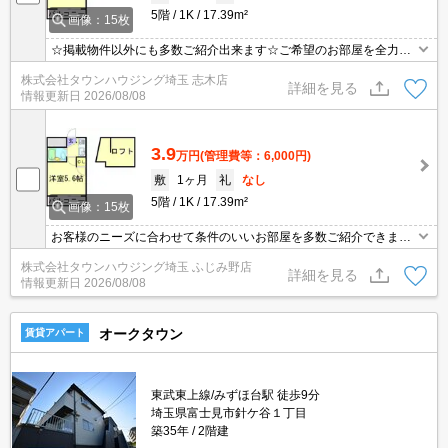
5階
1K
17.39m²
画像：15枚
☆掲載物件以外にも多数ご紹介出来ます☆ご希望のお部屋を全力で
お探しさせて頂きます♪
株式会社タウンハウジング埼玉 志木店
詳細を見る
情報更新日
2026/08/08
3.9
万円
(管理費等：6,000円)
敷
1ヶ月
礼
なし
5階
1K
17.39m²
画像：15枚
お客様のニーズに合わせて条件のいいお部屋を多数ご紹介できます♪
情報数No.1のタウンハウジングまで是非お問い合わせください！
株式会社タウンハウジング埼玉 ふじみ野店
詳細を見る
情報更新日
2026/08/08
オークタウン
賃貸アパート
東武東上線/みずほ台駅 徒歩9分
埼玉県富士見市針ケ谷１丁目
築35年
2階建