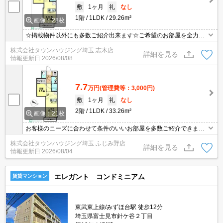
敷
1ヶ月
礼
なし
1階
1LDK
29.26m²
画像：28枚
☆掲載物件以外にも多数ご紹介出来ます☆ご希望のお部屋を全力で
お探しさせて頂きます♪
株式会社タウンハウジング埼玉 志木店
詳細を見る
情報更新日
2026/08/08
7.7
万円
(管理費等：3,000円)
敷
1ヶ月
礼
なし
2階
1LDK
33.26m²
画像：21枚
お客様のニーズに合わせて条件のいいお部屋を多数ご紹介できます♪
情報数No.1のタウンハウジングまで是非お問い合わせください！
株式会社タウンハウジング埼玉 ふじみ野店
詳細を見る
情報更新日
2026/08/04
エレガント コンドミニアム
賃貸マンション
東武東上線/みずほ台駅 徒歩12分
埼玉県富士見市針ケ谷２丁目