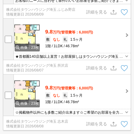
お客様のニーズに合わせて条件のいいお部屋を多数ご紹介できます♪
情報数No.1のタウンハウジングまで是非お問い合わせください！
株式会社タウンハウジング埼玉 ふじみ野店
詳細を見る
情報更新日
2026/08/09
9.8
万円
(管理費等：6,000円)
敷
なし
礼
1.5ヶ月
1階
1LDK
46.78m²
画像：23枚
★首都圏140店舗以上直営！お部屋探しはタウンハウジング埼玉 所
沢店へ★
株式会社タウンハウジング埼玉 所沢店
詳細を見る
情報更新日
2026/08/07
9.8
万円
(管理費等：6,000円)
敷
なし
礼
1.5ヶ月
1階
1LDK
46.78m²
画像：23枚
☆掲載物件以外にも多数ご紹介出来ます☆ご希望のお部屋を全力で
お探しさせて頂きます♪
株式会社タウンハウジング埼玉 志木店
詳細を見る
情報更新日
2026/08/08