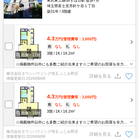
東武東上線/みずほ台駅 徒歩7分
埼玉県富士見市針ケ谷１丁目
築31年
3階建
4.3
万円
(管理費等：3,000円)
敷
なし
礼
なし
3階
1K
16.2m²
画像：17枚
☆掲載物件以外にも多数ご紹介出来ます☆ご希望のお部屋を全力で
お探しさせて頂きます♪
株式会社タウンハウジング埼玉 ふじみ野店
詳細を見る
情報更新日
2026/08/08
4.3
万円
(管理費等：3,000円)
敷
なし
礼
なし
3階
1K
16.2m²
画像：16枚
☆掲載物件以外にも多数ご紹介出来ます☆ご希望のお部屋を全力で
お探しさせて頂きます♪
株式会社タウンハウジング埼玉 ふじみ野店
詳細を見る
情報更新日
2026/08/08