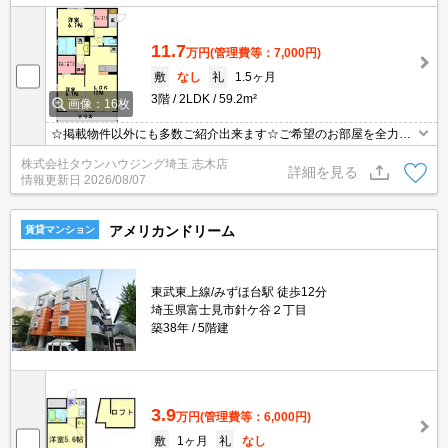
11.7
万円
(管理費等：7,000円)
敷
なし
礼
1.5ヶ月
3階
2LDK
59.2m²
画像：16枚
☆掲載物件以外にも多数ご紹介出来ます☆ご希望のお部屋を全力で
お探しさせて頂きます♪
株式会社タウンハウジング埼玉 志木店
詳細を見る
情報更新日
2026/08/07
アメリカンドリーム
賃貸マンション
東武東上線/みずほ台駅 徒歩12分
埼玉県富士見市針ケ谷２丁目
築38年
5階建
3.9
万円
(管理費等：6,000円)
敷
1ヶ月
礼
なし