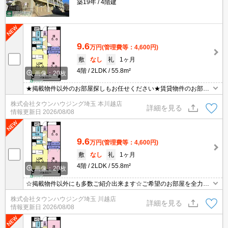
築19年
4階建
9.6
万円
(管理費等：4,600円)
敷
なし
礼
1ヶ月
4階
2LDK
55.8m²
画像：20枚
★掲載物件以外のお部屋探しもお任せください★賃貸物件のお部屋
探しはタウンハウジングへ★
株式会社タウンハウジング埼玉 本川越店
詳細を見る
情報更新日
2026/08/08
9.6
万円
(管理費等：4,600円)
敷
なし
礼
1ヶ月
4階
2LDK
55.8m²
画像：20枚
☆掲載物件以外にも多数ご紹介出来ます☆ご希望のお部屋を全力で
お探しさせて頂きます♪
株式会社タウンハウジング埼玉 川越店
詳細を見る
情報更新日
2026/08/08