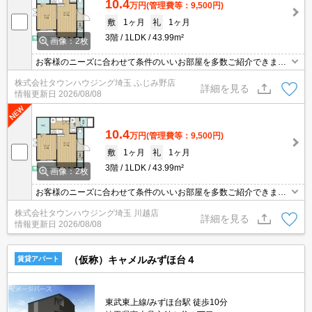
10.4
万円
(管理費等：9,500円)
敷
1ヶ月
礼
1ヶ月
3階
1LDK
43.99m²
画像：2枚
お客様のニーズに合わせて条件のいいお部屋を多数ご紹介できます♪
情報数No.1のタウンハウジングまで是非お問い合わせください！
株式会社タウンハウジング埼玉 ふじみ野店
詳細を見る
情報更新日
2026/08/08
10.4
万円
(管理費等：9,500円)
敷
1ヶ月
礼
1ヶ月
3階
1LDK
43.99m²
画像：2枚
お客様のニーズに合わせて条件のいいお部屋を多数ご紹介できます♪
情報数No.1のタウンハウジングまで是非お問い合わせください！
株式会社タウンハウジング埼玉 川越店
詳細を見る
情報更新日
2026/08/08
（仮称）キャメルみずほ台４
賃貸アパート
東武東上線/みずほ台駅 徒歩10分