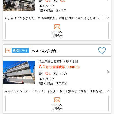
敷
なし
礼
なし
1K
20.1m²
1階
2階建 築32年
久しぶりに空きました。生活環境良好。詳細はお問い合わせください。日
当たり良好！心地よい室内環境！。内見予約受付中。
メールで
お問合せ
ベストみずほ台Ⅱ
PR
賃貸アパート
埼玉県富士見市針ケ谷１丁目
7.1
万円
(管理費等：3,000円)
敷
なし
礼
7.1万
1K
26.2m²
3階
3階建 1年未満
店長イチオシ。オートロック。インターネット無料使い放題。便利な宅配
BOX。浴室乾燥機付。シャワー付独立洗面台。仲介手数料家賃の55%。最
新の空室状況はお気軽にお問い合わせ下さい。
メールで
お問合せ