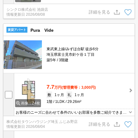
シンクロ株式会社 池袋店
詳細を見る
情報更新日
2026/08/08
Pura Vide
賃貸アパート
東武東上線/みずほ台駅 徒歩6分
埼玉県富士見市針ケ谷１丁目
築5年
3階建
7.7
万円
(管理費等：3,000円)
敷
1ヶ月
礼
1ヶ月
1階
1LDK
29.26m²
画像：24枚
お客様のニーズに合わせて条件のいいお部屋を多数ご紹介できます♪
情報数No.1のタウンハウジングまで是非お問い合わせください！
株式会社タウンハウジング埼玉 ふじみ野店
詳細を見る
情報更新日
2026/08/04