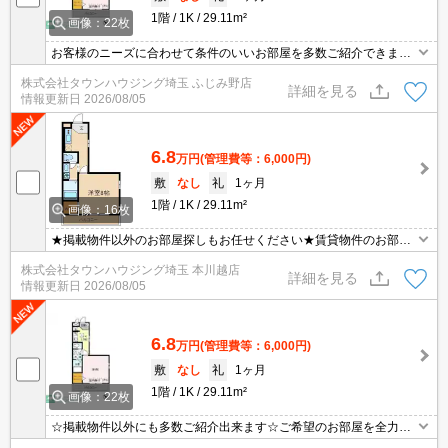
1階
1K
29.11m²
画像：22枚
お客様のニーズに合わせて条件のいいお部屋を多数ご紹介できます♪
情報数No.1のタウンハウジングまで是非お問い合わせください！
株式会社タウンハウジング埼玉 ふじみ野店
詳細を見る
情報更新日
2026/08/05
6.8
万円
(管理費等：6,000円)
敷
なし
礼
1ヶ月
1階
1K
29.11m²
画像：16枚
★掲載物件以外のお部屋探しもお任せください★賃貸物件のお部屋
探しはタウンハウジングへ★
株式会社タウンハウジング埼玉 本川越店
詳細を見る
情報更新日
2026/08/05
6.8
万円
(管理費等：6,000円)
敷
なし
礼
1ヶ月
1階
1K
29.11m²
画像：22枚
☆掲載物件以外にも多数ご紹介出来ます☆ご希望のお部屋を全力で
お探しさせて頂きます♪