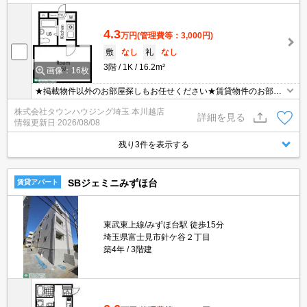
4.3
万円
(管理費等：3,000円)
敷
なし
礼
なし
3階
1K
16.2m²
画像：16枚
★掲載物件以外のお部屋探しもお任せください★賃貸物件のお部屋
探しはタウンハウジングへ★
株式会社タウンハウジング埼玉 本川越店
詳細を見る
情報更新日
2026/08/08
残り3件を表示する
SBジェミニみずほ台
賃貸アパート
東武東上線/みずほ台駅 徒歩15分
埼玉県富士見市針ケ谷２丁目
築4年
3階建