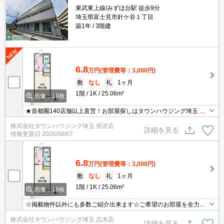
東武東上線/みずほ台駅 徒歩9分
埼玉県富士見市針ケ谷１丁目
築1年
3階建
6.8
万円
(管理費等：3,000円)
敷
なし
礼
1ヶ月
1階
1K
25.06m²
画像：19枚
★首都圏140店舗以上直営！お部屋探しはタウンハウジング埼玉 所
沢店へ★
株式会社タウンハウジング埼玉 所沢店
詳細を見る
情報更新日
2026/08/07
6.8
万円
(管理費等：3,000円)
敷
なし
礼
1ヶ月
1階
1K
25.06m²
画像：19枚
☆掲載物件以外にも多数ご紹介出来ます☆ご希望のお部屋を全力で
お探しさせて頂きます♪
株式会社タウンハウジング埼玉 志木店
詳細を見る