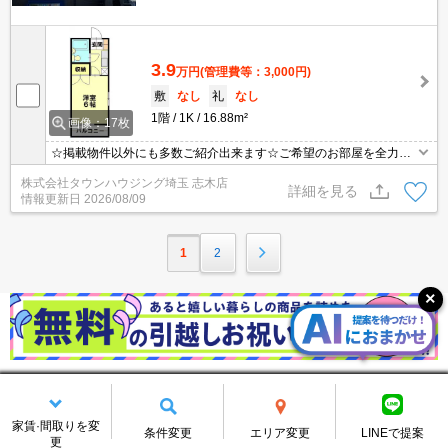
3.9
万円
(管理費等：3,000円)
敷
なし
礼
なし
1階
1K
16.88m²
画像：17枚
☆掲載物件以外にも多数ご紹介出来ます☆ご希望のお部屋を全力で
お探しさせて頂きます♪
株式会社タウンハウジング埼玉 志木店
詳細を見る
情報更新日
2026/08/09
1
2
検索条件を変更する
家賃·間取りを変
条件変更
エリア変更
LINEで提案
更