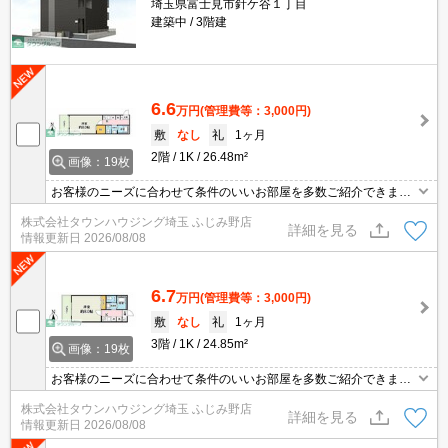
埼玉県富士見市針ケ谷１丁目
建築中
3階建
6.6
万円
(管理費等：3,000円)
敷
なし
礼
1ヶ月
2階
1K
26.48m²
画像：19枚
お客様のニーズに合わせて条件のいいお部屋を多数ご紹介できます♪
情報数No.1のタウンハウジングまで是非お問い合わせください！
株式会社タウンハウジング埼玉 ふじみ野店
詳細を見る
情報更新日
2026/08/08
6.7
万円
(管理費等：3,000円)
敷
なし
礼
1ヶ月
3階
1K
24.85m²
画像：19枚
お客様のニーズに合わせて条件のいいお部屋を多数ご紹介できます♪
情報数No.1のタウンハウジングまで是非お問い合わせください！
株式会社タウンハウジング埼玉 ふじみ野店
詳細を見る
情報更新日
2026/08/08