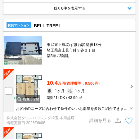
残り6件を表示する
BELL TREE I
賃貸マンション
東武東上線/みずほ台駅 徒歩13分
埼玉県富士見市針ケ谷２丁目
築3年
3階建
10.4
万円
(管理費等：9,500円)
敷
1ヶ月
礼
1ヶ月
3階
1LDK
43.99m²
画像：2枚
お客様のニーズに合わせて条件のいいお部屋を多数ご紹介できます♪
情報数No.1のタウンハウジングまで是非お問い合わせください！
株式会社タウンハウジング埼玉 本川越店
詳細を見る
情報更新日
2026/08/08