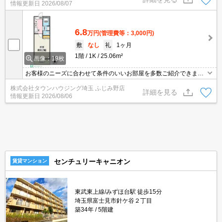
情報更新日
2026/08/07
6.8
万円
(管理費等：3,000円)
敷
なし
礼
1ヶ月
1階
1K
25.06m²
画像：19枚
お客様のニーズに合わせて条件のいいお部屋を多数ご紹介できます♪
情報数No.1のタウンハウジングまで是非お問い合わせください！
株式会社タウンハウジング埼玉 ふじみ野店
詳細を見る
情報更新日
2026/08/06
センチュリーキャニオン
賃貸マンション
東武東上線/みずほ台駅 徒歩15分
埼玉県富士見市針ケ谷２丁目
築34年
5階建