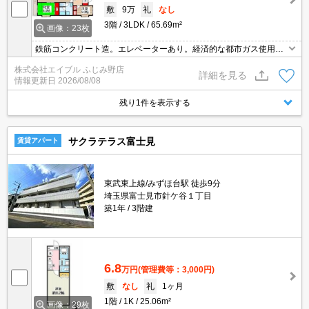
敷
9万
礼
なし
3階
3LDK
65.69m²
画像：23枚
鉄筋コンクリート造。エレベーターあり。経済的な都市ガス使用。
クローゼット付。シャワー付独立洗面台。駐車場は敷地内。システ
株式会社エイブル ふじみ野店
ムキッチン。温水洗浄便座付き。仲介手数料家賃の55%。礼金0・
詳細を見る
情報更新日
2026/08/08
敷金0。
残り1件を表示する
サクラテラス富士見
賃貸アパート
東武東上線/みずほ台駅 徒歩9分
埼玉県富士見市針ケ谷１丁目
築1年
3階建
6.8
万円
(管理費等：3,000円)
敷
なし
礼
1ヶ月
1階
1K
25.06m²
画像：29枚