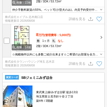
2階
3DK
53.72m²
画像：22枚
仲介手数料家賃の55%。ペット可(小型犬のみ)。内見予約受付中。
最新の空室状況はお気軽にお問い合わせ下さい。あなたの新生活応
株式会社エイブル 志木南口店
援します！。経済的な都市ガス使用。TVインターホン付き。
詳細を見る
情報更新日
2026/08/08
8
万円
(管理費等：5,000円)
敷
1ヶ月
礼
なし
2階
3DK
53.72m²
画像：14枚
☆掲載物件以外にも多数ご紹介出来ます☆ご希望のお部屋を全力で
お探しさせて頂きます♪
株式会社タウンハウジング埼玉 志木店
詳細を見る
情報更新日
2026/08/08
SBジェミニみずほ台
賃貸コーポ
東武東上線/みずほ台駅 徒歩13分
埼玉県富士見市針ケ谷２丁目
築4年
3階建