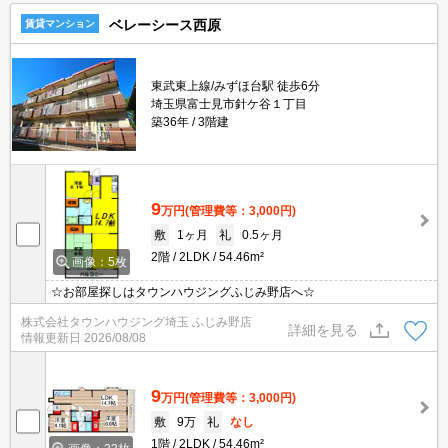
ベレーシース西原
賃貸マンション
東武東上線/みずほ台駅 徒歩6分
埼玉県富士見市針ケ谷１丁目
築36年
3階建
9
万円
(管理費等：3,000円)
敷
1ヶ月
礼
0.5ヶ月
2階
2LDK
54.46m²
画像：5枚
☆お部屋探しはタウンハウジングふじみ野店へ☆
株式会社タウンハウジング埼玉 ふじみ野店
詳細を見る
情報更新日
2026/08/08
9
万円
(管理費等：3,000円)
敷
9万
礼
なし
1階
2LDK
54.46m²