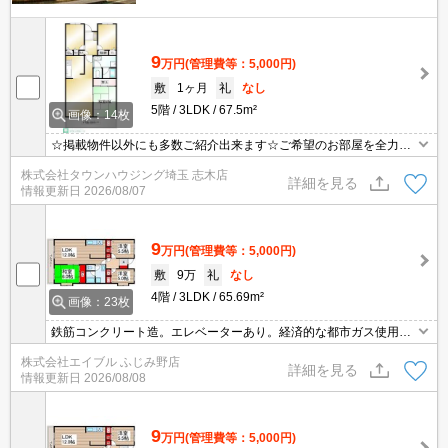
9
万円
(管理費等：5,000円)
敷
1ヶ月
礼
なし
5階
3LDK
67.5m²
画像：14枚
☆掲載物件以外にも多数ご紹介出来ます☆ご希望のお部屋を全力で
お探しさせて頂きます♪
株式会社タウンハウジング埼玉 志木店
詳細を見る
情報更新日
2026/08/07
9
万円
(管理費等：5,000円)
敷
9万
礼
なし
4階
3LDK
65.69m²
画像：23枚
鉄筋コンクリート造。エレベーターあり。経済的な都市ガス使用。
クローゼット付。シャワー付独立洗面台。駐車場は敷地内。システ
株式会社エイブル ふじみ野店
ムキッチン。仲介手数料家賃の55%。礼金なし。インターネット接
詳細を見る
情報更新日
2026/08/08
続料無料。
9
万円
(管理費等：5,000円)