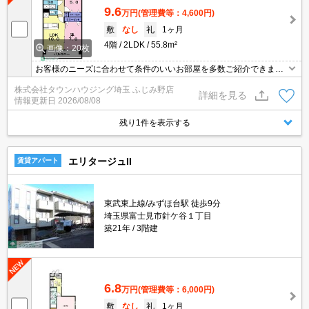
9.6
万円
(管理費等：4,600円)
敷
なし
礼
1ヶ月
4階
2LDK
55.8m²
画像：20枚
お客様のニーズに合わせて条件のいいお部屋を多数ご紹介できます♪
情報数No.1のタウンハウジングまで是非お問い合わせください！
株式会社タウンハウジング埼玉 ふじみ野店
詳細を見る
情報更新日
2026/08/08
残り1件を表示する
エリタージュII
賃貸アパート
東武東上線/みずほ台駅 徒歩9分
埼玉県富士見市針ケ谷１丁目
築21年
3階建
6.8
万円
(管理費等：6,000円)
敷
なし
礼
1ヶ月