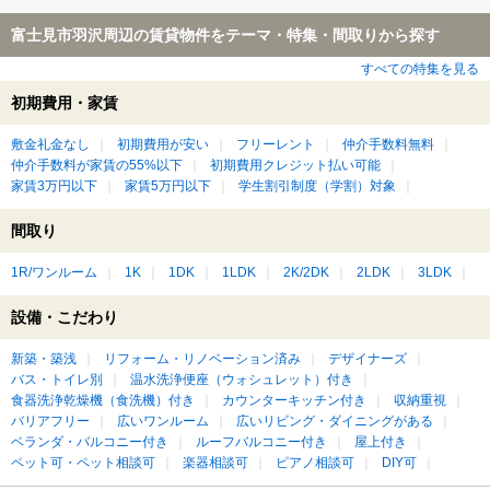
富士見市羽沢周辺の賃貸物件をテーマ・特集・間取りから探す
すべての特集を見る
初期費用・家賃
敷金礼金なし
初期費用が安い
フリーレント
仲介手数料無料
仲介手数料が家賃の55%以下
初期費用クレジット払い可能
家賃3万円以下
家賃5万円以下
学生割引制度（学割）対象
間取り
1R/ワンルーム
1K
1DK
1LDK
2K/2DK
2LDK
3LDK
設備・こだわり
新築・築浅
リフォーム・リノベーション済み
デザイナーズ
バス・トイレ別
温水洗浄便座（ウォシュレット）付き
食器洗浄乾燥機（食洗機）付き
カウンターキッチン付き
収納重視
バリアフリー
広いワンルーム
広いリビング・ダイニングがある
ベランダ・バルコニー付き
ルーフバルコニー付き
屋上付き
ペット可・ペット相談可
楽器相談可
ピアノ相談可
DIY可