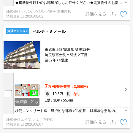
★掲載物件以外のお部屋探しもお任せください★賃貸物件のお部屋
探しはタウンハウジングへ★
株式会社タウンハウジング埼玉 本川越店
詳細を見る
情報更新日
2026/08/02
ペルテ・ミノール
賃貸マンション
東武東上線/鶴瀬駅 徒歩12分
埼玉県富士見市羽沢２丁目
築32年
4階建
7
万円
(管理費等：3,000円)
敷
10.5万
礼
なし
1階
3DK
55.4m²
画像：21枚
鉄筋コンクリート造。経済的な都市ガス使用。駐車場は敷地内。洗
面化粧台付き。仲介手数料家賃の55%。最上階。角部屋。全居室に
株式会社エイブル ふじみ野店
収納スペースあり。エアコン1基付き。仲介手数料家賃の55%。
詳細を見る
情報更新日
2026/08/07