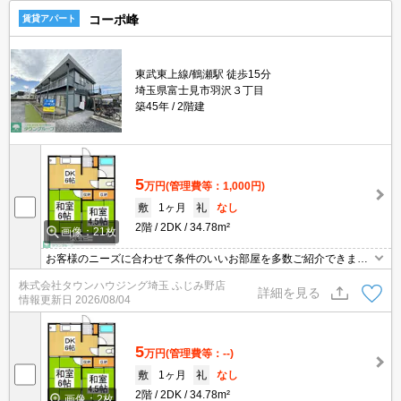
コーポ峰
賃貸アパート
東武東上線/鶴瀬駅 徒歩15分
埼玉県富士見市羽沢３丁目
築45年
2階建
5
万円
(管理費等：1,000円)
敷
1ヶ月
礼
なし
2階
2DK
34.78m²
画像：21枚
お客様のニーズに合わせて条件のいいお部屋を多数ご紹介できます♪
情報数No.1のタウンハウジングまで是非お問い合わせください！
株式会社タウンハウジング埼玉 ふじみ野店
詳細を見る
情報更新日
2026/08/04
5
万円
(管理費等：--)
敷
1ヶ月
礼
なし
2階
2DK
34.78m²
画像：2枚