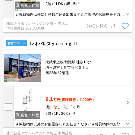
2階
1LDK
45.15m²
画像：14枚
☆掲載物件以外にも多数ご紹介出来ます☆ご希望のお部屋を全力で
お探しさせて頂きます♪
株式会社タウンハウジング埼玉 志木店
詳細を見る
情報更新日
2026/08/08
レオパレスｙａｎａｇｉII
賃貸アパート
東武東上線/鶴瀬駅 徒歩18分
埼玉県富士見市羽沢３丁目
築23年
2階建
8.1
万円
(管理費等：6,000円)
敷
なし
礼
1ヶ月
2階
1K
26.08m²
画像：17枚
★掲載物件以外のお部屋探しもお任せください★賃貸物件のお部屋
探しはタウンハウジングへ★
株式会社タウンハウジング埼玉 本川越店