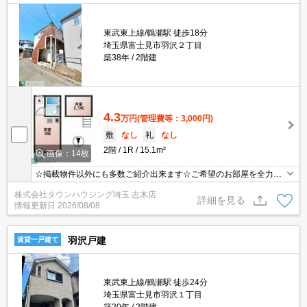
東武東上線/鶴瀬駅 徒歩18分
埼玉県富士見市羽沢２丁目
築38年
2階建
4.3
万円
(管理費等：3,000円)
敷
なし
礼
なし
2階
1R
15.1m²
画像：14枚
☆掲載物件以外にも多数ご紹介出来ます☆ご希望のお部屋を全力で
お探しさせて頂きます♪
株式会社タウンハウジング埼玉 志木店
詳細を見る
情報更新日
2026/08/08
羽沢戸建
賃貸一戸建て
東武東上線/鶴瀬駅 徒歩24分
埼玉県富士見市羽沢１丁目