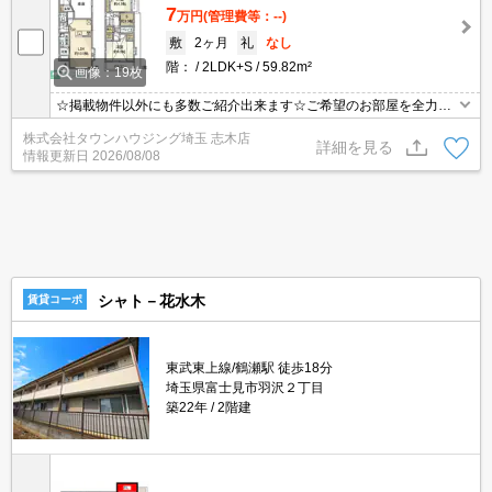
7
万円
(管理費等：--)
敷
2ヶ月
礼
なし
階：
2LDK+S
59.82m²
画像：19枚
☆掲載物件以外にも多数ご紹介出来ます☆ご希望のお部屋を全力で
お探しさせて頂きます♪
株式会社タウンハウジング埼玉 志木店
詳細を見る
情報更新日
2026/08/08
シャト－花水木
賃貸コーポ
東武東上線/鶴瀬駅 徒歩18分
埼玉県富士見市羽沢２丁目
築22年
2階建