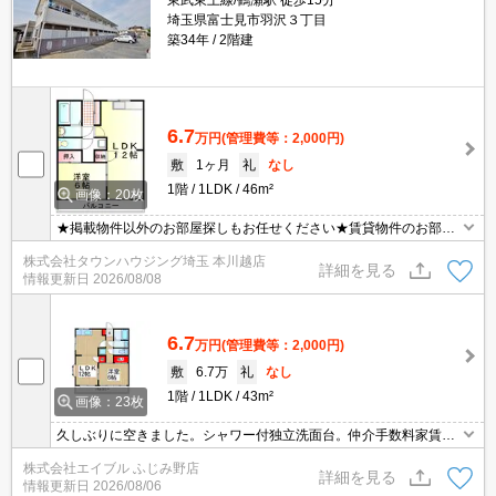
東武東上線/鶴瀬駅 徒歩15分
埼玉県富士見市羽沢３丁目
築34年
2階建
6.7
万円
(管理費等：2,000円)
敷
1ヶ月
礼
なし
1階
1LDK
46m²
画像：20枚
★掲載物件以外のお部屋探しもお任せください★賃貸物件のお部屋
探しはタウンハウジングへ★
株式会社タウンハウジング埼玉 本川越店
詳細を見る
情報更新日
2026/08/08
6.7
万円
(管理費等：2,000円)
敷
6.7万
礼
なし
1階
1LDK
43m²
画像：23枚
久しぶりに空きました。シャワー付独立洗面台。仲介手数料家賃の
55%。当店のお薦め物件。駐車場は敷地内。最新の空室状況はお気
株式会社エイブル ふじみ野店
軽にお問い合わせ下さい。
詳細を見る
情報更新日
2026/08/06