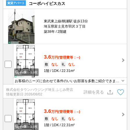
コーポハイビスカス
賃貸アパート
東武東上線/鶴瀬駅 徒歩13分
埼玉県富士見市羽沢３丁目
築38年
2階建
3.6
万円
(管理費等：--)
敷
なし
礼
なし
1階
1DK
22.31m²
画像：13枚
お客様のニーズに合わせて条件のいいお部屋を多数ご紹介できます♪
情報数No.1のタウンハウジングまで是非お問い合わせください！
株式会社タウンハウジング埼玉 ふじみ野店
詳細を見る
情報更新日
2026/08/02
3.6
万円
(管理費等：--)
敷
なし
礼
なし
1階
1DK
22.31m²
画像：13枚