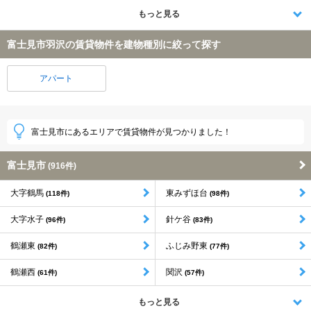
もっと見る
富士見市羽沢の賃貸物件を建物種別に絞って探す
アパート
富士見市にあるエリアで賃貸物件が見つかりました！
富士見市
(916件)
大字鶴馬
東みずほ台
(118件)
(98件)
大字水子
針ケ谷
(96件)
(83件)
鶴瀬東
ふじみ野東
(82件)
(77件)
鶴瀬西
関沢
(61件)
(57件)
もっと見る