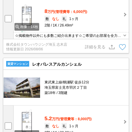
8
万円
(管理費等：6,000円)
敷
なし
礼
1ヶ月
2階
1K
26.49m²
画像：14枚
☆掲載物件以外にも多数ご紹介出来ます☆ご希望のお部屋を全力で
お探しさせて頂きます♪
株式会社タウンハウジング埼玉 志木店
詳細を見る
情報更新日
2026/08/06
レオパレスアルカンシェル
賃貸マンション
東武東上線/鶴瀬駅 徒歩12分
埼玉県富士見市羽沢２丁目
築18年
3階建
5.2
万円
(管理費等：8,000円)
敷
なし
礼
1ヶ月