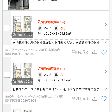
築20年
2階建
7
万円
(管理費等：--)
敷
2ヶ月
礼
なし
階：
2LDK+S
59.82m²
画像：19枚
★掲載物件以外のお部屋探しもお任せください★賃貸物件のお部屋
探しはタウンハウジング本川越店へ★
株式会社タウンハウジング埼玉 本川越店
詳細を見る
情報更新日
2026/08/08
7
万円
(管理費等：--)
敷
2ヶ月
礼
なし
階：
2LDK+S
59.82m²
画像：19枚
お客様のニーズに合わせて条件のいいお部屋を多数ご紹介できます♪
情報数No.1のタウンハウジングまで是非お問い合わせください！
株式会社タウンハウジング埼玉 ふじみ野店
詳細を見る
情報更新日
2026/08/08