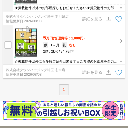
★掲載物件以外のお部屋探しもお任せください★賃貸物件のお部屋
探しはタウンハウジングへ★
株式会社タウンハウジング埼玉 本川越店
詳細を見る
情報更新日
2026/08/08
5
万円
(管理費等：1,000円)
敷
1ヶ月
礼
なし
2階
2DK
34.78m²
画像：2枚
☆掲載物件以外にも多数ご紹介出来ます☆ご希望のお部屋を全力で
お探しさせて頂きます♪
株式会社タウンハウジング埼玉 志木店
詳細を見る
情報更新日
2026/08/08
1