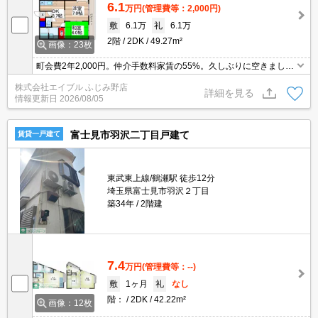
6.1
万円
(管理費等：2,000円)
敷
6.1万
礼
6.1万
2階
2DK
49.27m²
画像：23枚
町会費2年2,000円。仲介手数料家賃の55%。久しぶりに空きまし
た。追い焚き機能付きバス。最新の空室状況はお気軽にお問い合わ
株式会社エイブル ふじみ野店
せ下さい。あなたの新生活応援します！。
詳細を見る
情報更新日
2026/08/05
富士見市羽沢二丁目戸建て
賃貸一戸建て
東武東上線/鶴瀬駅 徒歩12分
埼玉県富士見市羽沢２丁目
築34年
2階建
7.4
万円
(管理費等：--)
敷
1ヶ月
礼
なし
階：
2DK
42.22m²
画像：12枚