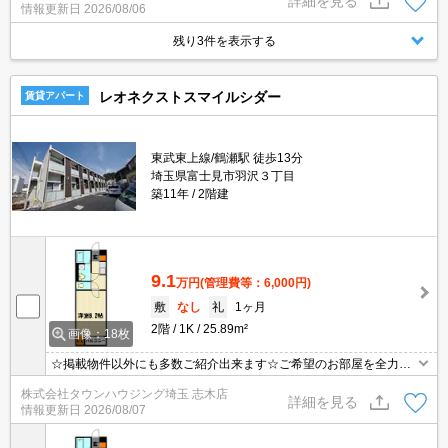
詳細を見る
情報更新日
2026/08/06
残り3件を表示する
レオネクストスマイルシダー
賃貸アパート
東武東上線/鶴瀬駅 徒歩13分
埼玉県富士見市羽沢３丁目
築11年
2階建
9.1
万円
(管理費等：6,000円)
敷
なし
礼
1ヶ月
2階
1K
25.89m²
画像：18枚
☆掲載物件以外にも多数ご紹介出来ます☆ご希望のお部屋を全力で
お探しさせて頂きます♪
株式会社タウンハウジング埼玉 志木店
詳細を見る
情報更新日
2026/08/07