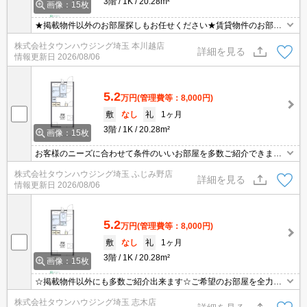
3階
1K
20.28m²
画像：15枚
★掲載物件以外のお部屋探しもお任せください★賃貸物件のお部屋
探しはタウンハウジングへ★
株式会社タウンハウジング埼玉 本川越店
詳細を見る
情報更新日
2026/08/06
5.2
万円
(管理費等：8,000円)
敷
なし
礼
1ヶ月
3階
1K
20.28m²
画像：15枚
お客様のニーズに合わせて条件のいいお部屋を多数ご紹介できます♪
情報数No.1のタウンハウジングまで是非お問い合わせください！
株式会社タウンハウジング埼玉 ふじみ野店
詳細を見る
情報更新日
2026/08/06
5.2
万円
(管理費等：8,000円)
敷
なし
礼
1ヶ月
3階
1K
20.28m²
画像：15枚
☆掲載物件以外にも多数ご紹介出来ます☆ご希望のお部屋を全力で
お探しさせて頂きます♪
株式会社タウンハウジング埼玉 志木店