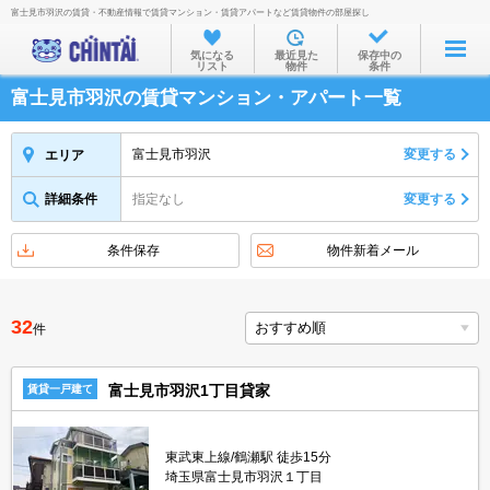
富士見市羽沢の賃貸・不動産情報で賃貸マンション・賃貸アパートなど賃貸物件の部屋探し
お部屋を探す
気になる
最近見た
保存中の
リスト
物件
条件
沿線・駅から
富士見市羽沢の賃貸マンション・アパート一覧
住所から
家賃相場から
富士見市羽沢
変更する
エリア
通勤通学時間から
詳細条件
指定なし
変更する
物件特集から
条件保存
物件新着メール
不動産会社から
TOP
32
件
富士見市羽沢1丁目貸家
賃貸一戸建て
東武東上線/鶴瀬駅 徒歩15分
埼玉県富士見市羽沢１丁目