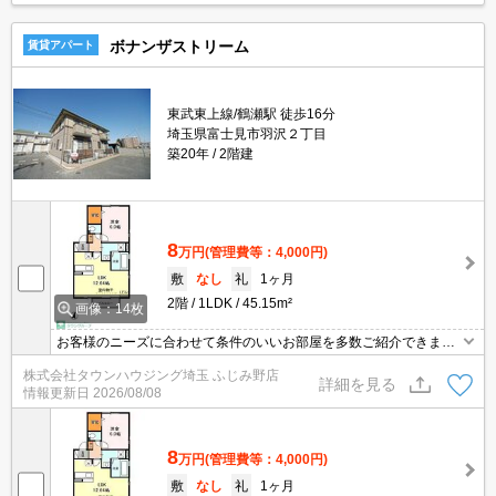
ボナンザストリーム
賃貸アパート
東武東上線/鶴瀬駅 徒歩16分
埼玉県富士見市羽沢２丁目
築20年
2階建
8
万円
(管理費等：4,000円)
敷
なし
礼
1ヶ月
2階
1LDK
45.15m²
画像：14枚
お客様のニーズに合わせて条件のいいお部屋を多数ご紹介できます♪
情報数No.1のタウンハウジングまで是非お問い合わせください！
株式会社タウンハウジング埼玉 ふじみ野店
詳細を見る
情報更新日
2026/08/08
8
万円
(管理費等：4,000円)
敷
なし
礼
1ヶ月