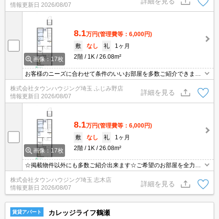
詳細を見る
情報更新日
2026/08/07
8.1
万円
(管理費等：6,000円)
敷
なし
礼
1ヶ月
2階
1K
26.08m²
画像：17枚
お客様のニーズに合わせて条件のいいお部屋を多数ご紹介できます♪
情報数No.1のタウンハウジングまで是非お問い合わせください！
株式会社タウンハウジング埼玉 ふじみ野店
詳細を見る
情報更新日
2026/08/07
8.1
万円
(管理費等：6,000円)
敷
なし
礼
1ヶ月
2階
1K
26.08m²
画像：17枚
☆掲載物件以外にも多数ご紹介出来ます☆ご希望のお部屋を全力で
お探しさせて頂きます♪
株式会社タウンハウジング埼玉 志木店
詳細を見る
情報更新日
2026/08/07
カレッジライフ鶴瀬
賃貸アパート