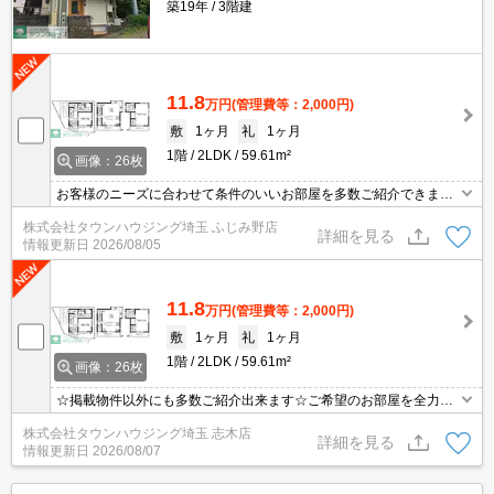
築19年
3階建
11.8
万円
(管理費等：2,000円)
敷
1ヶ月
礼
1ヶ月
1階
2LDK
59.61m²
画像：26枚
お客様のニーズに合わせて条件のいいお部屋を多数ご紹介できます♪
情報数No.1のタウンハウジングまで是非お問い合わせください！
株式会社タウンハウジング埼玉 ふじみ野店
詳細を見る
情報更新日
2026/08/05
11.8
万円
(管理費等：2,000円)
敷
1ヶ月
礼
1ヶ月
1階
2LDK
59.61m²
画像：26枚
☆掲載物件以外にも多数ご紹介出来ます☆ご希望のお部屋を全力で
お探しさせて頂きます♪
株式会社タウンハウジング埼玉 志木店
詳細を見る
情報更新日
2026/08/07