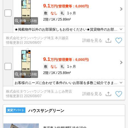
9.1
万円
(管理費等：6,000円)
敷
なし
礼
1ヶ月
2階
1K
25.89m²
画像：18枚
★掲載物件以外のお部屋探しもお任せください★賃貸物件のお部屋
探しはタウンハウジングへ★
株式会社タウンハウジング埼玉 本川越店
詳細を見る
情報更新日
2026/08/07
9.1
万円
(管理費等：6,000円)
敷
なし
礼
1ヶ月
2階
1K
25.89m²
画像：18枚
お客様のニーズに合わせて条件のいいお部屋を多数ご紹介できます♪
情報数No.1のタウンハウジングまで是非お問い合わせください！
株式会社タウンハウジング埼玉 ふじみ野店
詳細を見る
情報更新日
2026/08/07
ハウスサングリーン
賃貸アパート