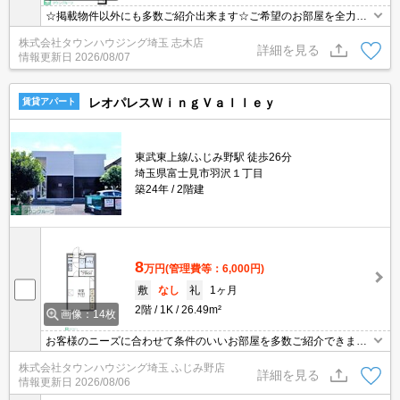
☆掲載物件以外にも多数ご紹介出来ます☆ご希望のお部屋を全力で
お探しさせて頂きます♪
株式会社タウンハウジング埼玉 志木店
詳細を見る
情報更新日
2026/08/07
レオパレスＷｉｎｇＶａｌｌｅｙ
賃貸アパート
東武東上線/ふじみ野駅 徒歩26分
埼玉県富士見市羽沢１丁目
築24年
2階建
8
万円
(管理費等：6,000円)
敷
なし
礼
1ヶ月
2階
1K
26.49m²
画像：14枚
お客様のニーズに合わせて条件のいいお部屋を多数ご紹介できます♪
情報数No.1のタウンハウジングまで是非お問い合わせください！
株式会社タウンハウジング埼玉 ふじみ野店
詳細を見る
情報更新日
2026/08/06