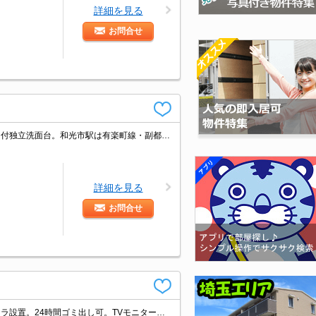
詳細を見る
お問合せ
人気の新築。経済的な都市ガス使用。人気のオートロック付マンション。シャワー付独立洗面台。和光市駅は有楽町線・副都心線の始発駅で便利です。3路線1駅利用可能で都心へのアクセス良好。インターネット無料。
詳細を見る
お問合せ
仲介手数料家賃の0.55ヵ月分。人気のオートロック付マンション。敷地内防犯カメラ設置。24時間ゴミ出し可。TVモニター付インターホン。ペット応相談。便利な宅配BOX。浴室乾燥機付。食器洗浄機付き。