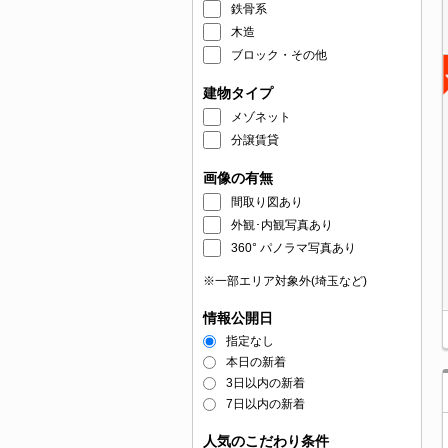
鉄骨系
木造
ブロック・その他
建物タイプ
メゾネット
分譲賃貸
画像の有無
間取り図あり
外観･内観写真あり
360° パノラマ写真あり
※一部エリア対象外(埼玉など)
情報公開日
指定なし
本日の新着
3日以内の新着
7日以内の新着
人気のこだわり条件