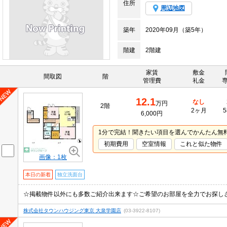
住所
周辺地図
築年
2020年09月（築5年）
階建
2階建
家賃
敷金
間取図
階
管理費
礼金
12.1
なし
万円
2階
2ヶ月
5
6,000円
1分で完結！聞きたい項目を選んでかんたん無
初期費用
空室情報
これと似た物件
画像：1枚
本日の新着
独立洗面台
☆掲載物件以外にも多数ご紹介出来ます☆ご希望のお部屋を全力でお探し
株式会社タウンハウジング東京 大泉学園店
(03-3922-8107)