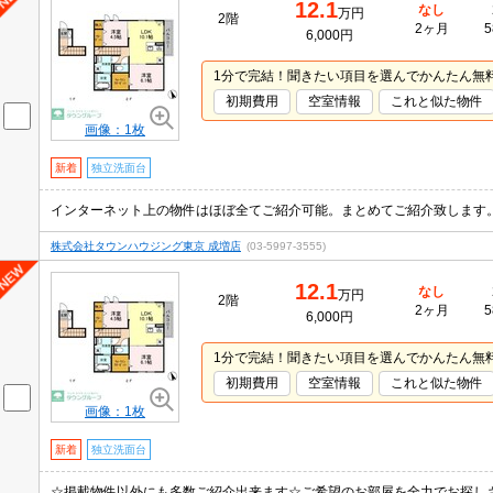
12.1
なし
万円
2階
2ヶ月
5
6,000円
1分で完結！聞きたい項目を選んでかんたん無
初期費用
空室情報
これと似た物件
画像：1枚
新着
独立洗面台
株式会社タウンハウジング東京 成増店
(03-5997-3555)
12.1
なし
万円
2階
2ヶ月
5
6,000円
1分で完結！聞きたい項目を選んでかんたん無
初期費用
空室情報
これと似た物件
画像：1枚
新着
独立洗面台
☆掲載物件以外にも多数ご紹介出来ます☆ご希望のお部屋を全力でお探し