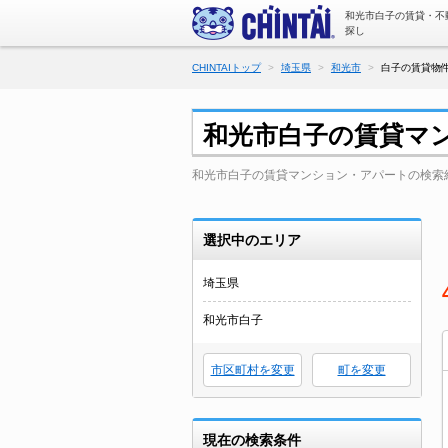
和光市白子の賃貸・不
探し
CHINTAIトップ
埼玉県
和光市
白子の賃貸物件
和光市白子の賃貸マ
和光市白子の賃貸マンション・アパートの検索
選択中のエリア
埼玉県
和光市白子
市区町村を変更
町を変更
現在の検索条件