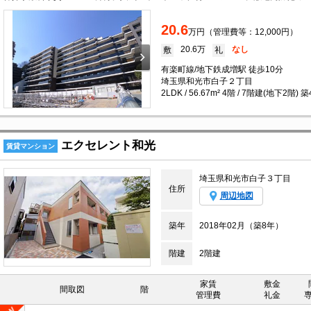
20.6
万円（管理費等：12,000円）
20.6万
なし
敷
礼
有楽町線/地下鉄成増駅 徒歩10分
埼玉県和光市白子２丁目
2LDK / 56.67m² 4階 / 7階建(地下2階) 
エクセレント和光
賃貸マンション
埼玉県和光市白子３丁目
住所
周辺地図
築年
2018年02月（築8年）
階建
2階建
家賃
敷金
間取図
階
管理費
礼金