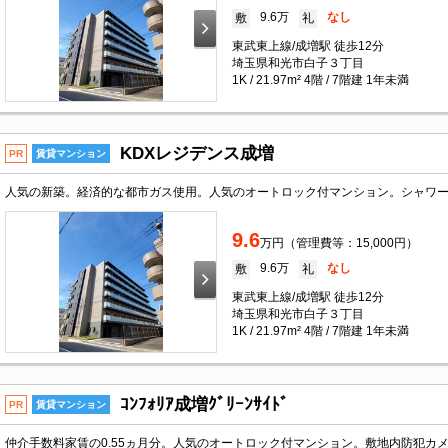
9.6万
なし
敷
礼
東武東上線/成増駅 徒歩12分
埼玉県和光市白子３丁目
1K / 21.97m² 4階 / 7階建 1年未満
KDXレジデンス成増
PR
賃貸マンション
9.6
万円（管理費等：15,000円）
9.6万
なし
敷
礼
東武東上線/成増駅 徒歩12分
埼玉県和光市白子３丁目
1K / 21.97m² 4階 / 7階建 1年未満
ｺﾝﾌｫﾘｱ成増ｸﾞﾘｰﾝｻｲﾄﾞ
PR
賃貸マンション