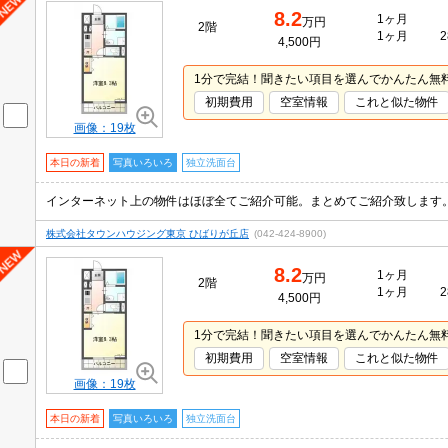
8.2
1ヶ月
万円
2階
1ヶ月
2
4,500円
1分で完結！聞きたい項目を選んでかんたん無
初期費用
空室情報
これと似た物件
画像：19枚
本日の新着
写真いろいろ
独立洗面台
株式会社タウンハウジング東京 ひばりが丘店
(042-424-8900)
8.2
1ヶ月
万円
2階
1ヶ月
2
4,500円
1分で完結！聞きたい項目を選んでかんたん無
初期費用
空室情報
これと似た物件
画像：19枚
本日の新着
写真いろいろ
独立洗面台