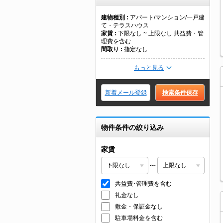
建物種別
アパート/マンション/一戸建
て・テラスハウス
家賃
下限なし ~ 上限なし 共益費・管
理費を含む
間取り
指定なし
もっと見る
新着メール登録
検索条件保存
物件条件の絞り込み
家賃
〜
共益費･管理費を含む
礼金なし
敷金・保証金なし
駐車場料金を含む