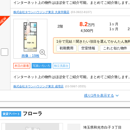
株式会社タウンハウジング東京 大泉学園店
(03-3922-8107)
8.2
1ヶ月
万円
2階
1ヶ月
2
4,500円
1分で完結！聞きたい項目を選んでかんたん無
初期費用
空室情報
これと似た物件
画像：19枚
本日の新着
写真いろいろ
独立洗面台
株式会社タウンハウジング東京 成増店
(03-5997-3555)
残り1件を表示する
フローラ
賃貸アパート
埼玉県和光市白子３丁目