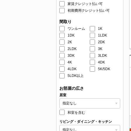
家賃クレジット払い可
初期費用クレジット払い可
間取り
ワンルーム
1K
1DK
1LDK
2K
2DK
2LDK
3K
3DK
3LDK
4K
4DK
4LDK
5K/5DK
5LDK以上
お部屋の広さ
居室
和室を含む
リビング・ダイニング・キッチン