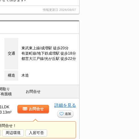
情報更新日
2026/08/07
東武東上線/成増駅 徒歩20分
交通
有楽町線/地下鉄成増駅 徒歩18分
都営大江戸線/光が丘駅 徒歩22分
構造
木造
間取り
お問合せ
専有面積
詳細を見る
1LDK
お問合せ
0.13m²
追加
料問合せ！
周辺環境
入居可否