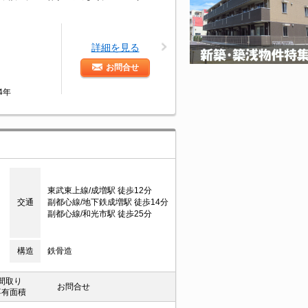
詳細を見る
お問合せ
築4年
東武東上線/成増駅 徒歩12分
交通
副都心線/地下鉄成増駅 徒歩14分
副都心線/和光市駅 徒歩25分
構造
鉄骨造
間取り
お問合せ
専有面積