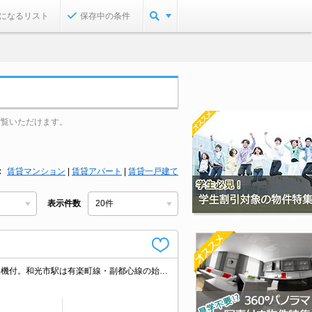
になるリスト
保存中の条件
ご覧いただけます。
賃貸マンション
|
賃貸アパート
|
賃貸一戸建て
表示件数
人気の新築。経済的な都市ガス使用。人気のオートロック付マンション。浴室乾燥機付。和光市駅は有楽町線・副都心線の始発駅で便利です。3路線1駅利用可能で都心へのアクセス良好。シャワー付独立洗面台。