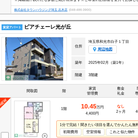
株式会社タウンハウジング埼玉 志木店
(048-486-3900)
ピアチェーレ光が丘
賃貸アパート
埼玉県和光市白子１丁目
住所
周辺地図
築年
2025年02月（築1年）
階建
3階建
家賃
敷金
間取図
階
管理費
礼金
10.45
なし
万円
1階
2ヶ月
4
4,400円
1分で完結！聞きたい項目を選んでかんたん無
初期費用
空室情報
これと似た物件