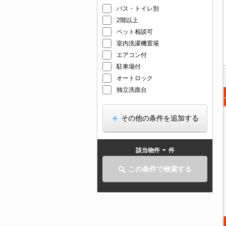
バス・トイレ別
2階以上
ペット相談可
室内洗濯機置場
エアコン付
駐車場付
オートロック
独立洗面台
その他の条件を追加する
-
該当物件
件
この条件で検索する