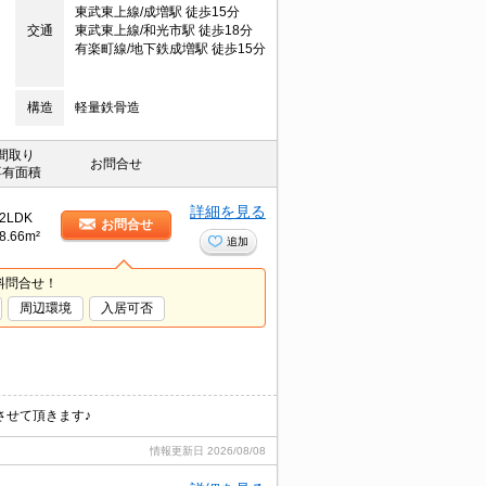
東武東上線/成増駅 徒歩15分
交通
東武東上線/和光市駅 徒歩18分
有楽町線/地下鉄成増駅 徒歩15分
構造
軽量鉄骨造
間取り
お問合せ
専有面積
詳細を見る
2LDK
お問合せ
8.66m²
追加
料問合せ！
周辺環境
入居可否
させて頂きます♪
情報更新日
2026/08/08