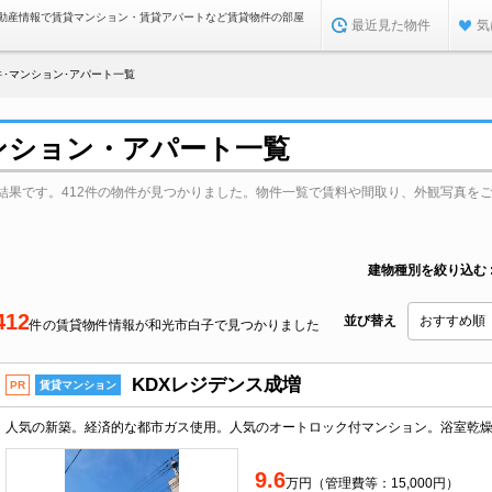
動産情報で賃貸マンション・賃貸アパートなど賃貸物件の部屋
最近見た物件
気
･マンション･アパート一覧
ンション・アパート一覧
結果です。412件の物件が見つかりました。物件一覧で賃料や間取り、外観写真を
建物種別を絞り込む
412
並び替え
件の賃貸物件情報が和光市白子で見つかりました
KDXレジデンス成増
PR
賃貸マンション
9.6
万円（管理費等：15,000円）