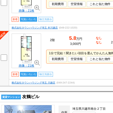
初期費用
空室情報
これと似た物件
画像：21枚
新着
写真いろいろ
独立洗面台
株式会社タウンハウジング埼玉 本川越店
(049-222-1020)
5.8
なし
万円
2階
なし
2
3,000円
1分で完結！聞きたい項目を選んでかんたん無
初期費用
空室情報
これと似た物件
画像：21枚
新着
写真いろいろ
独立洗面台
株式会社タウンハウジング埼玉 川越店
(049-247-2244)
友鶴ビル
賃貸マンション
埼玉県川越市南台２丁目
住所