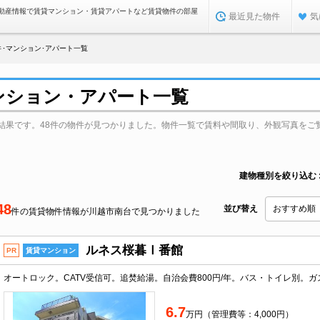
動産情報で賃貸マンション・賃貸アパートなど賃貸物件の部屋
最近見た物件
気
･マンション･アパート一覧
ンション・アパート一覧
結果です。48件の物件が見つかりました。物件一覧で賃料や間取り、外観写真をご
建物種別を絞り込む
48
並び替え
件の賃貸物件情報が川越市南台で見つかりました
ルネス桜暮Ⅰ番館
PR
賃貸マンション
6.7
万円（管理費等：4,000円）