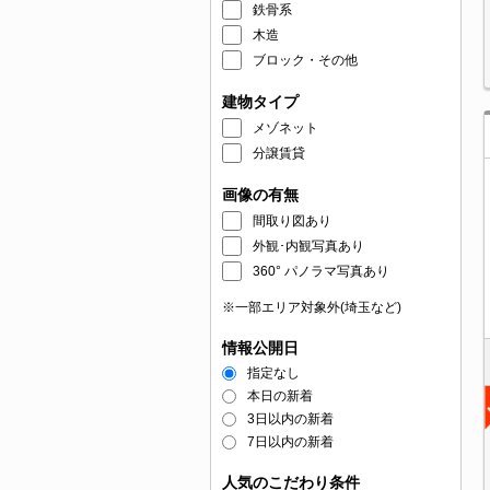
鉄骨系
木造
ブロック・その他
建物タイプ
メゾネット
分譲賃貸
画像の有無
間取り図あり
外観･内観写真あり
360° パノラマ写真あり
※一部エリア対象外(埼玉など)
情報公開日
指定なし
本日の新着
3日以内の新着
7日以内の新着
人気のこだわり条件