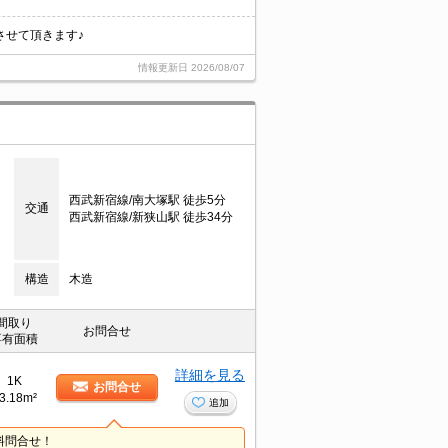
させて頂きます♪
情報更新日
2026/08/07
西武新宿線/南大塚駅 徒歩5分
交通
西武新宿線/新狭山駅 徒歩34分
構造
木造
間取り
お問合せ
専有面積
詳細を見る
1K
お問合せ
3.18m²
追加
料問合せ！