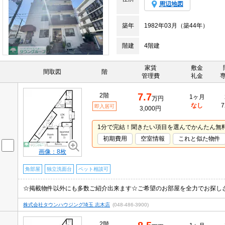
周辺地図
築年
1982年03月（築44年）
階建
4階建
家賃
敷金
間取図
階
管理費
礼金
7.7
2階
1ヶ月
万円
なし
7
即入居可
3,000円
1分で完結！聞きたい項目を選んでかんたん無
初期費用
空室情報
これと似た物件
画像：8枚
角部屋
独立洗面台
ペット相談可
☆掲載物件以外にも多数ご紹介出来ます☆ご希望のお部屋を全力でお探し
株式会社タウンハウジング埼玉 志木店
(048-486-3900)
2階