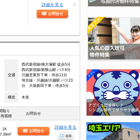
詳細を見る
お問合せ
西武新宿線/南大塚駅 徒歩5分
西武新宿線/新狭山駅 バス8分
交通
川越営業所下車：停歩11分
埼京線・川越線/川越駅 バス23
分 大袋新田下車：停歩5分
構造
木造
間取り
お問合せ
専有面積
詳細を見る
1K
お問合せ
7.39m²
追加