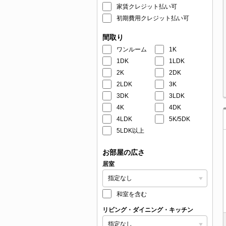
家賃クレジット払い可
初期費用クレジット払い可
間取り
ワンルーム
1K
1DK
1LDK
2K
2DK
2LDK
3K
3DK
3LDK
4K
4DK
4LDK
5K/5DK
5LDK以上
お部屋の広さ
居室
和室を含む
リビング・ダイニング・キッチン