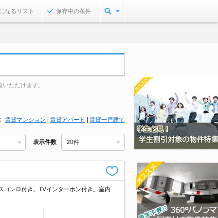
になるリスト
保存中の条件
覧いただけます。
賃貸マンション
|
賃貸アパート
|
賃貸一戸建て
表示件数
オートロック。CATV受信可。追焚給湯。自治会費800円/年。バス・トイレ別。ガスコンロ付き。TVインターホン付き。室内物干しあり。仲介手数料家賃の55%。