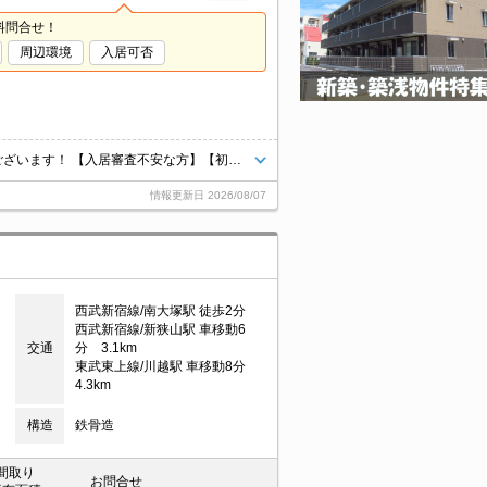
料問合せ！
周辺環境
入居可否
埼玉の賃貸物件探すならラテルーム大宮駅前店へ♪ ネット非掲載物件多数ございます！ 【入居審査不安な方】【初期安物件】【クレジット決済可】ご相談ください！！ ※仲介手数料無料 『ご来店初めてのお客様・当物件を契約に限る』
情報更新日
2026/08/07
西武新宿線/南大塚駅 徒歩2分
西武新宿線/新狭山駅 車移動6
交通
分 3.1km
東武東上線/川越駅 車移動8分
4.3km
構造
鉄骨造
間取り
お問合せ