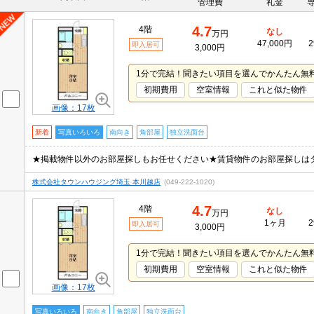
管理費
礼金
4.7
4階
なし
万円
47,000円
2
即入居可
3,000円
1分で完結！聞きたい項目を選んでかんたん無
初期費用
空室情報
これと似た物件
画像：17枚
新着
写真いろいろ
南向き
角部屋
独立洗面台
★掲載物件以外のお部屋探しもお任せください★賃貸物件のお部屋探しは
株式会社タウンハウジング埼玉 本川越店
(049-222-1020)
4.7
4階
なし
万円
1ヶ月
2
即入居可
3,000円
1分で完結！聞きたい項目を選んでかんたん無
初期費用
空室情報
これと似た物件
画像：17枚
写真いろいろ
南向き
角部屋
独立洗面台