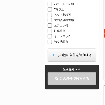
バス・トイレ別
2階以上
ペット相談可
室内洗濯機置場
エアコン付
駐車場付
オートロック
独立洗面台
その他の条件を追加する
-
該当物件
件
この条件で検索する