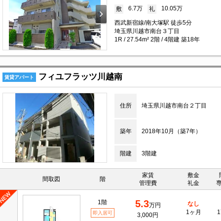
6.7万
10.05万
敷
礼
西武新宿線/南大塚駅 徒歩5分
埼玉県川越市南台３丁目
1R / 27.54m² 2階 / 4階建 築18年
フィユフラッツ川越南
賃貸アパート
住所
埼玉県川越市南台２丁目
築年
2018年10月（築7年）
階建
3階建
家賃
敷金
間取図
階
管理費
礼金
5.3
1階
なし
万円
1ヶ月
1
即入居可
3,000円