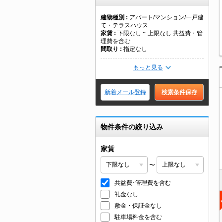
建物種別
アパート/マンション/一戸建
て・テラスハウス
家賃
下限なし ~ 上限なし 共益費・管
理費を含む
間取り
指定なし
もっと見る
新着メール登録
検索条件保存
物件条件の絞り込み
家賃
〜
共益費･管理費を含む
礼金なし
敷金・保証金なし
駐車場料金を含む