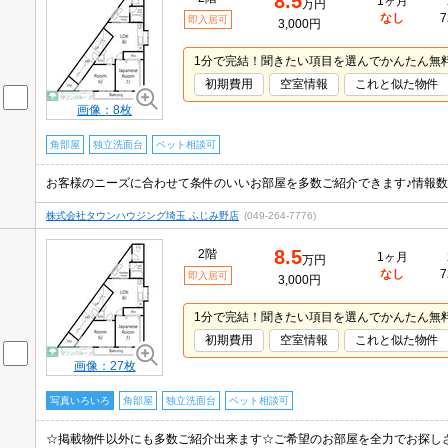
8.5
1ヶ月
万円
なし
7
即入居可
3,000円
1分で完結！聞きたい項目を選んでかんたん無
初期費用
空室情報
これと似た物件
画像：8枚
角部屋
独立洗面台
ペット相談可
株式会社タウンハウジング埼玉 ふじみ野店
(049-264-7776)
8.5
2階
1ヶ月
万円
なし
7
即入居可
3,000円
1分で完結！聞きたい項目を選んでかんたん無
初期費用
空室情報
これと似た物件
画像：27枚
写真いろいろ
角部屋
独立洗面台
ペット相談可
☆掲載物件以外にも多数ご紹介出来ます☆ご希望のお部屋を全力でお探し