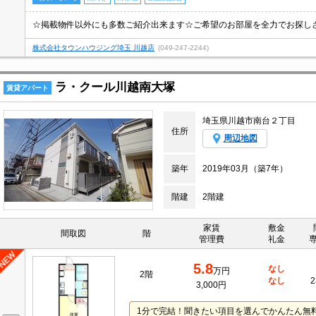
☆掲載物件以外にも多数ご紹介出来ます☆ご希望のお部屋を全力でお探し
株式会社タウンハウジング埼玉 川越店
(049-247-2244)
ラ・クール川越南大塚
賃貸アパート
埼玉県川越市南台２丁目
住所
周辺地図
築年
2019年03月（築7年）
階建
2階建
家賃
敷金
間取図
階
管理費
礼金
5.8
なし
万円
2階
なし
2
3,000円
1分で完結！聞きたい項目を選んでかんたん無