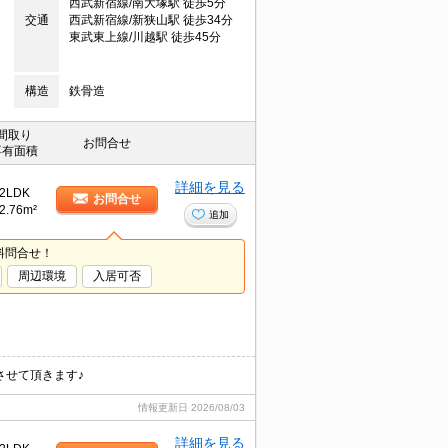
西武新宿線/南大塚駅 徒歩5分
交通
西武新宿線/新狭山駅 徒歩34分
東武東上線/川越駅 徒歩45分
構造
鉄骨造
間取り
お問合せ
専有面積
詳細を見る
2LDK
お問合せ
2.76m²
追加
料問合せ！
周辺環境
入居可否
させて頂きます♪
情報更新日
2026/08/03
詳細を見る