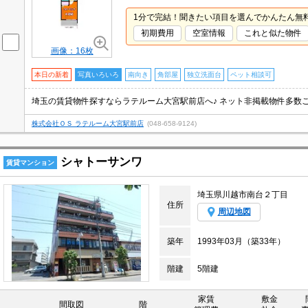
1分で完結！聞きたい項目を選んでかんたん無
初期費用
空室情報
これと似た物件
画像：16枚
本日の新着
写真いろいろ
南向き
角部屋
独立洗面台
ペット相談可
株式会社ＯＳ ラテルーム大宮駅前店
(048-658-9124)
シャトーサンワ
賃貸マンション
埼玉県川越市南台２丁目
住所
周辺地図
築年
1993年03月（築33年）
階建
5階建
家賃
敷金
間取図
階