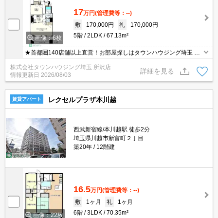
17
万円
(管理費等：--)
敷
170,000円
礼
170,000円
5階
2LDK
67.13m²
画像：6枚
★首都圏140店舗以上直営！お部屋探しはタウンハウジング埼玉 所
沢店へ★
株式会社タウンハウジング埼玉 所沢店
詳細を見る
情報更新日
2026/08/03
レクセルプラザ本川越
賃貸アパート
西武新宿線/本川越駅 徒歩2分
埼玉県川越市新富町２丁目
築20年
12階建
16.5
万円
(管理費等：--)
敷
1ヶ月
礼
1ヶ月
6階
3LDK
70.35m²
画像：22枚