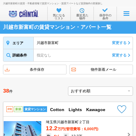
川越市新富町の賃貸・不動産情報で賃貸マンション・賃貸アパートなど賃貸物件の部屋探し
お部屋を探す
気になる
最近見た
保存中の
リスト
物件
条件
沿線・駅から
川越市新富町の賃貸マンション・アパート一覧
住所から
家賃相場から
川越市新富町
変更する
エリア
通勤通学時間から
詳細条件
指定なし
変更する
物件特集から
条件保存
物件新着メール
不動産会社から
TOP
38
件
Cotton Lights Kawagoe
PR
新築
賃貸マンション
埼玉県川越市新富町２丁目
12.2
万円
(管理費等：6,000円)