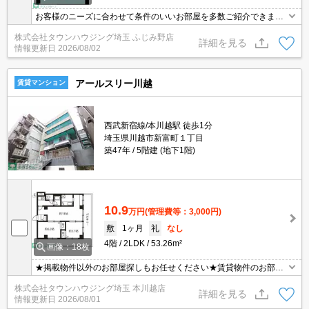
お客様のニーズに合わせて条件のいいお部屋を多数ご紹介できます♪
情報数No.1のタウンハウジングまで是非お問い合わせください！
株式会社タウンハウジング埼玉 ふじみ野店
詳細を見る
情報更新日
2026/08/02
アールスリー川越
賃貸マンション
西武新宿線/本川越駅 徒歩1分
埼玉県川越市新富町１丁目
築47年
5階建 (地下1階)
10.9
万円
(管理費等：3,000円)
敷
1ヶ月
礼
なし
4階
2LDK
53.26m²
画像：18枚
★掲載物件以外のお部屋探しもお任せください★賃貸物件のお部屋
探しはタウンハウジングへ★
株式会社タウンハウジング埼玉 本川越店
詳細を見る
情報更新日
2026/08/01