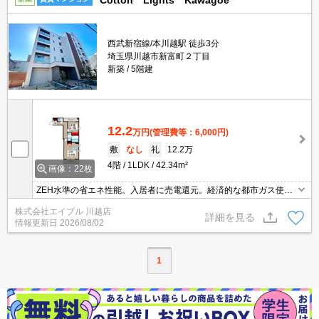
Cotton Lights Kawagoe
西武新宿線/本川越駅 徒歩3分
埼玉県川越市新富町２丁目
新築
5階建
12.2
万円
(管理費等：6,000円)
敷
なし
礼
12.2万
4階
1LDK
42.34m²
画像：22枚
ZEH水準の省エネ性能。入居者に売電還元。経済的な都市ガス使
用。パナソニックホームズ施工。高遮音仕様(床壁)。一坪バスルー
株式会社エイブル 川越店
ム。インターネット無料。雨風の影響受けない内廊下。耐震等級
詳細を見る
情報更新日
2026/08/02
3。Wi-Fi無料。
1