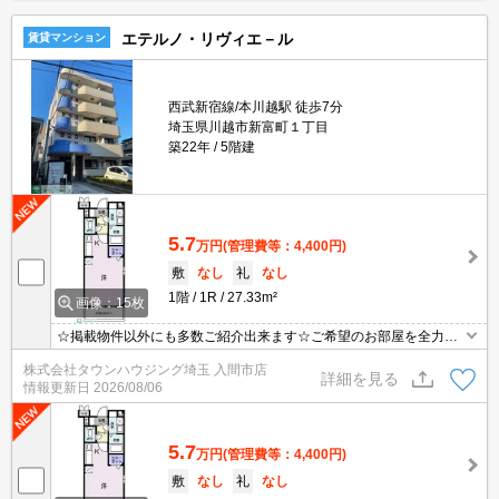
エテルノ・リヴィエ－ル
賃貸マンション
西武新宿線/本川越駅 徒歩7分
埼玉県川越市新富町１丁目
築22年
5階建
5.7
万円
(管理費等：4,400円)
敷
なし
礼
なし
1階
1R
27.33m²
画像：15枚
☆掲載物件以外にも多数ご紹介出来ます☆ご希望のお部屋を全力で
お探しさせて頂きます♪
株式会社タウンハウジング埼玉 入間市店
詳細を見る
情報更新日
2026/08/06
5.7
万円
(管理費等：4,400円)
敷
なし
礼
なし