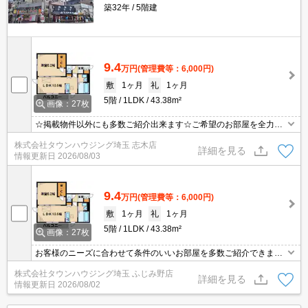
築32年
5階建
9.4
万円
(管理費等：6,000円)
敷
1ヶ月
礼
1ヶ月
5階
1LDK
43.38m²
画像：27枚
☆掲載物件以外にも多数ご紹介出来ます☆ご希望のお部屋を全力で
お探しさせて頂きます♪
株式会社タウンハウジング埼玉 志木店
詳細を見る
情報更新日
2026/08/03
9.4
万円
(管理費等：6,000円)
敷
1ヶ月
礼
1ヶ月
5階
1LDK
43.38m²
画像：27枚
お客様のニーズに合わせて条件のいいお部屋を多数ご紹介できます♪
情報数No.1のタウンハウジングまで是非お問い合わせください！
株式会社タウンハウジング埼玉 ふじみ野店
詳細を見る
情報更新日
2026/08/02