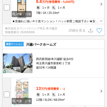
6.6
万円
(管理費等：5,000円)
敷
1ヶ月
礼
1ヶ月
7階
1K
25.24m²
画像：21枚
★音漏れに強いＲＣ造マンション！ペット飼育ご相談下さい★安心
のオートロック付！本川越駅まで４００ｍ♪
株式会社タウンハウジング埼玉 本川越店
詳細を見る
情報更新日
2026/08/06
川越パークホームズ
賃貸マンション
西武新宿線/本川越駅 徒歩4分
埼玉県川越市新富町１丁目
築32年
14階建
13
万円
(管理費等：--)
敷
1ヶ月
礼
1ヶ月
12階
3LDK
68.05m²
画像：22枚