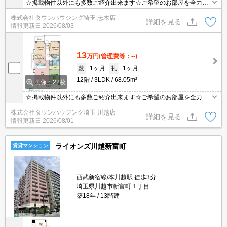
☆掲載物件以外にも多数ご紹介出来ます☆ご希望のお部屋を全力で
お探しさせて頂きます♪
株式会社タウンハウジング埼玉 志木店
詳細を見る
情報更新日
2026/08/03
13
万円
(管理費等：--)
敷
1ヶ月
礼
1ヶ月
12階
3LDK
68.05m²
画像：22枚
☆掲載物件以外にも多数ご紹介出来ます☆ご希望のお部屋を全力で
お探しさせて頂きます♪
株式会社タウンハウジング埼玉 川越店
詳細を見る
情報更新日
2026/08/01
ライオンズ川越新富町
賃貸マンション
西武新宿線/本川越駅 徒歩3分
埼玉県川越市新富町１丁目
築18年
13階建