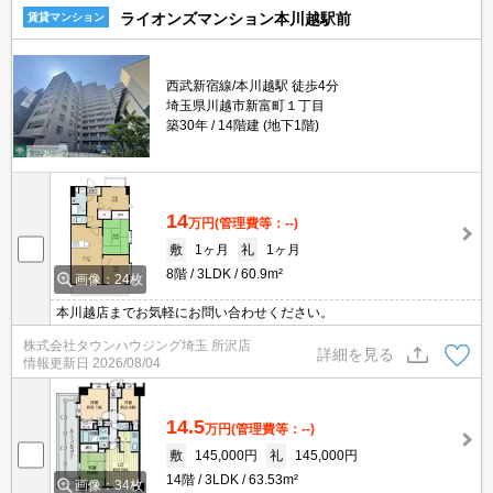
ライオンズマンション本川越駅前
賃貸マンション
西武新宿線/本川越駅 徒歩4分
埼玉県川越市新富町１丁目
築30年
14階建 (地下1階)
14
万円
(管理費等：--)
敷
1ヶ月
礼
1ヶ月
8階
3LDK
60.9m²
画像：24枚
本川越店までお気軽にお問い合わせください。
株式会社タウンハウジング埼玉 所沢店
詳細を見る
情報更新日
2026/08/04
14.5
万円
(管理費等：--)
敷
145,000円
礼
145,000円
14階
3LDK
63.53m²
画像：34枚