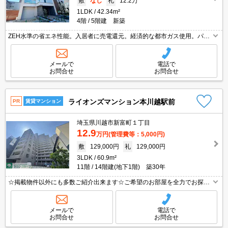
敷
なし
礼
12.2万
1LDK
42.34m²
4階
5階建 新築
ZEH水準の省エネ性能。入居者に売電還元。経済的な都市ガス使用。パナ
ソニックホームズ施工。高遮音仕様(床壁)。一坪バスルーム。インターネ
ット無料。雨風の影響受けない内廊下。耐震等級3。Wi-Fi無料。
メールで
電話で
お問合せ
お問合せ
ライオンズマンション本川越駅前
PR
賃貸マンション
埼玉県川越市新富町１丁目
12.9
万円
(管理費等：5,000円)
敷
129,000円
礼
129,000円
3LDK
60.9m²
11階
14階建(地下1階) 築30年
☆掲載物件以外にも多数ご紹介出来ます☆ご希望のお部屋を全力でお探し
させて頂きます♪
メールで
電話で
お問合せ
お問合せ