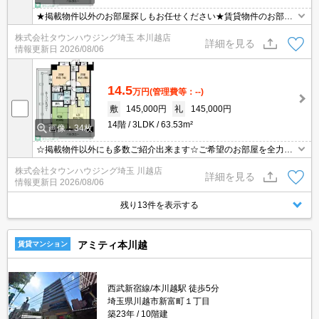
★掲載物件以外のお部屋探しもお任せください★賃貸物件のお部屋
探しはタウンハウジングへ★
株式会社タウンハウジング埼玉 本川越店
詳細を見る
情報更新日
2026/08/06
14.5
万円
(管理費等：--)
敷
145,000円
礼
145,000円
14階
3LDK
63.53m²
画像：34枚
☆掲載物件以外にも多数ご紹介出来ます☆ご希望のお部屋を全力で
お探しさせて頂きます♪
株式会社タウンハウジング埼玉 川越店
詳細を見る
情報更新日
2026/08/06
残り13件を表示する
アミティ本川越
賃貸マンション
西武新宿線/本川越駅 徒歩5分
埼玉県川越市新富町１丁目
築23年
10階建