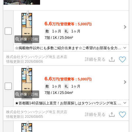
6.6
万円
(管理費等：5,000円)
敷
1ヶ月
礼
1ヶ月
7階
1K
25.04m²
画像：23枚
☆掲載物件以外にも多数ご紹介出来ます☆ご希望のお部屋を全力で
お探しさせて頂きます♪
株式会社タウンハウジング埼玉 志木店
詳細を見る
情報更新日
2026/08/06
6.6
万円
(管理費等：5,000円)
敷
1ヶ月
礼
1ヶ月
7階
1K
25.04m²
画像：23枚
★首都圏140店舗以上直営！お部屋探しはタウンハウジング埼玉 所
沢店へ★
株式会社タウンハウジング埼玉 所沢店
詳細を見る
情報更新日
2026/08/05