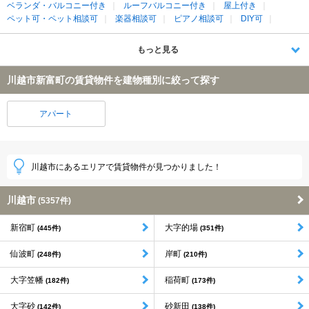
ベランダ・バルコニー付き
ルーフバルコニー付き
屋上付き
ペット可・ペット相談可
楽器相談可
ピアノ相談可
DIY可
もっと見る
川越市新富町の賃貸物件を建物種別に絞って探す
アパート
川越市にあるエリアで賃貸物件が見つかりました！
川越市
(5357件)
新宿町
大字的場
(445件)
(351件)
仙波町
岸町
(248件)
(210件)
大字笠幡
稲荷町
(182件)
(173件)
大字砂
砂新田
(142件)
(138件)