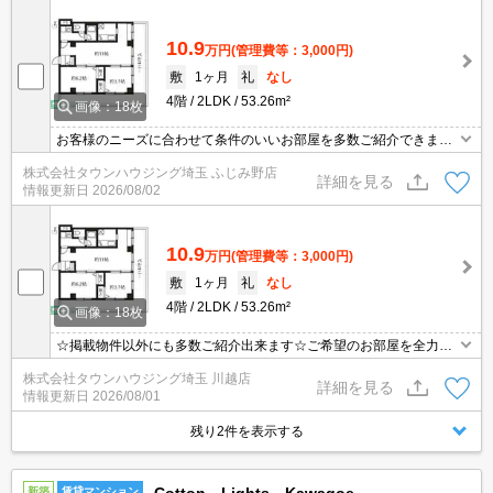
10.9
万円
(管理費等：3,000円)
敷
1ヶ月
礼
なし
4階
2LDK
53.26m²
画像：18枚
お客様のニーズに合わせて条件のいいお部屋を多数ご紹介できます♪
情報数No.1のタウンハウジングまで是非お問い合わせください！
株式会社タウンハウジング埼玉 ふじみ野店
詳細を見る
情報更新日
2026/08/02
10.9
万円
(管理費等：3,000円)
敷
1ヶ月
礼
なし
4階
2LDK
53.26m²
画像：18枚
☆掲載物件以外にも多数ご紹介出来ます☆ご希望のお部屋を全力で
お探しさせて頂きます♪
株式会社タウンハウジング埼玉 川越店
詳細を見る
情報更新日
2026/08/01
残り2件を表示する
新築
賃貸マンション