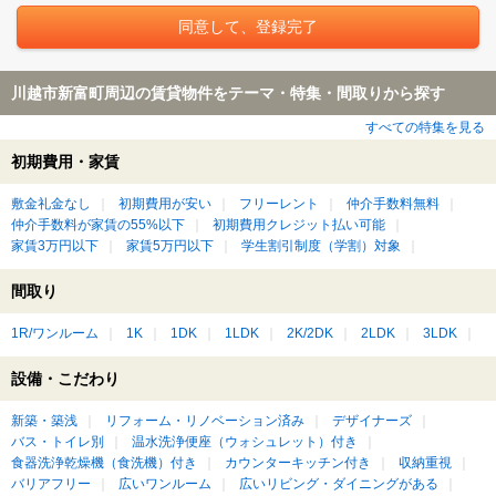
川越市新富町周辺の賃貸物件をテーマ・特集・間取りから探す
すべての特集を見る
初期費用・家賃
敷金礼金なし
初期費用が安い
フリーレント
仲介手数料無料
仲介手数料が家賃の55%以下
初期費用クレジット払い可能
家賃3万円以下
家賃5万円以下
学生割引制度（学割）対象
間取り
1R/ワンルーム
1K
1DK
1LDK
2K/2DK
2LDK
3LDK
設備・こだわり
新築・築浅
リフォーム・リノベーション済み
デザイナーズ
バス・トイレ別
温水洗浄便座（ウォシュレット）付き
食器洗浄乾燥機（食洗機）付き
カウンターキッチン付き
収納重視
バリアフリー
広いワンルーム
広いリビング・ダイニングがある