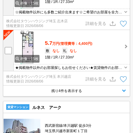
1階
1R
27.33m²
画像：15枚
☆掲載物件以外にも多数ご紹介出来ます☆ご希望のお部屋を全力で
お探しさせて頂きます♪
株式会社タウンハウジング埼玉 志木店
詳細を見る
情報更新日
2026/08/06
5.7
万円
(管理費等：4,400円)
敷
なし
礼
なし
1階
1R
27.33m²
画像：15枚
★掲載物件以外のお部屋探しもお任せください★賃貸物件のお部屋
探しはタウンハウジングへ★
株式会社タウンハウジング埼玉 本川越店
詳細を見る
情報更新日
2026/08/06
残り4件を表示する
ルネス アーク
賃貸マンション
西武新宿線/本川越駅 徒歩3分
埼玉県川越市新富町１丁目