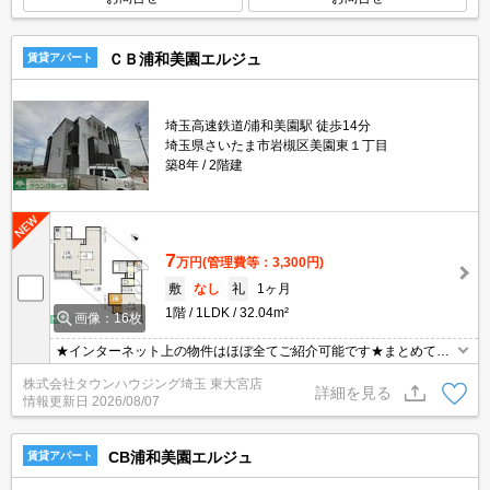
ＣＢ浦和美園エルジュ
賃貸アパート
埼玉高速鉄道/浦和美園駅 徒歩14分
埼玉県さいたま市岩槻区美園東１丁目
築8年
2階建
7
万円
(管理費等：3,300円)
敷
なし
礼
1ヶ月
1階
1LDK
32.04m²
画像：16枚
★インターネット上の物件はほぼ全てご紹介可能です★まとめてご
紹介致します★お部屋探しは情報量地域No１の★タウンハウジング
株式会社タウンハウジング埼玉 東大宮店
東大宮店まで★
詳細を見る
情報更新日
2026/08/07
CB浦和美園エルジュ
賃貸アパート