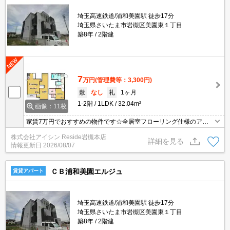
埼玉高速鉄道/浦和美園駅 徒歩17分
埼玉県さいたま市岩槻区美園東１丁目
築8年
2階建
7
万円
(管理費等：3,300円)
敷
なし
礼
1ヶ月
1-2階
1LDK
32.04m²
画像：11枚
家賃7万円でおすすめの物件です☆全居室フローリング仕様のアパ
ートです☆室内設備は浴室乾燥機・洗面所独立など豊富に揃ってお
株式会社アイシン Reside岩槻本店
り、過ごしやすいお部屋になっております☆収納はクロゼット・玄
詳細を見る
情報更新日
2026/08/07
関収納など豊富なので、広々と空間を利用することも可能です☆転
居先に住み心地も良いこちらの賃貸物件☆充実した新生活を過ごし
ましょう(*^^*)
ＣＢ浦和美園エルジュ
賃貸アパート
埼玉高速鉄道/浦和美園駅 徒歩17分
埼玉県さいたま市岩槻区美園東１丁目
築8年
2階建