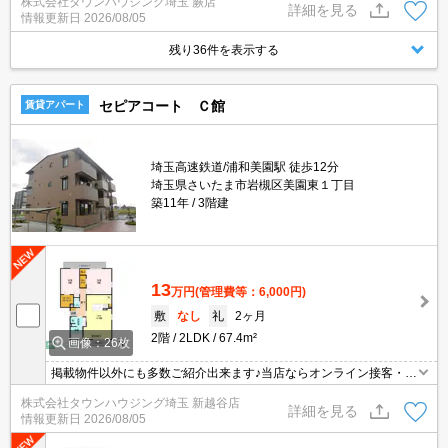
株式会社タウンハウジング埼玉 蕨店
詳細を見る
情報更新日
2026/08/05
残り36件を表示する
セピアコート Ｃ館
賃貸アパート
埼玉高速鉄道/浦和美園駅 徒歩12分
埼玉県さいたま市岩槻区美園東１丁目
築11年
3階建
13
万円
(管理費等：6,000円)
敷
なし
礼
2ヶ月
2階
2LDK
67.4m²
画像：26枚
掲載物件以外にも多数ご紹介出来ます♪当店ならオンライン接客・内
見可能です！メールでのお問い合わせの際は、電話番号も記載頂き
株式会社タウンハウジング埼玉 新越谷店
ますとスムーズに御対応できます♪
詳細を見る
情報更新日
2026/08/05