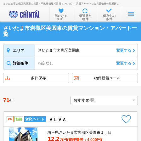
さいたま市岩槻区美園東の賃貸・不動産情報で賃貸マンション・賃貸アパートなど賃貸物件の部屋探し
お部屋を探す
気になる
最近見た
保存中の
リスト
物件
条件
沿線・駅から
さいたま市岩槻区美園東の賃貸マンション・アパート一
住所から
覧
家賃相場から
さいたま市岩槻区美園東
変更する
エリア
通勤通学時間から
詳細条件
指定なし
変更する
物件特集から
不動産会社から
条件保存
物件新着メール
TOP
71
件
ＡＬＶＡ
PR
新築
賃貸アパート
埼玉県さいたま市岩槻区美園東１丁目
12.2
万円
(管理費等：4,000円)