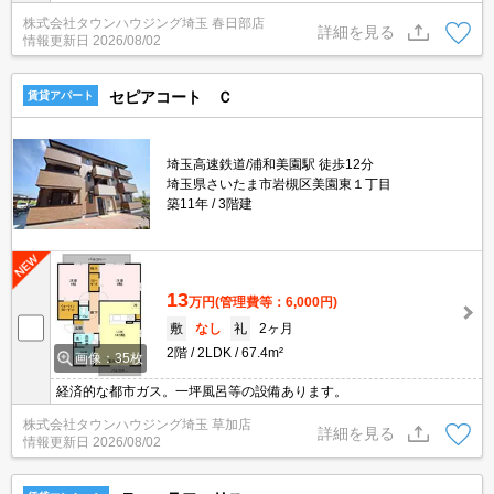
見可能です！メールでのお問い合わせの際は、電話番号も記載頂き
株式会社タウンハウジング埼玉 春日部店
ますとスムーズに御対応できます♪
詳細を見る
情報更新日
2026/08/02
セピアコート Ｃ
賃貸アパート
埼玉高速鉄道/浦和美園駅 徒歩12分
埼玉県さいたま市岩槻区美園東１丁目
築11年
3階建
13
万円
(管理費等：6,000円)
敷
なし
礼
2ヶ月
2階
2LDK
67.4m²
画像：35枚
経済的な都市ガス。一坪風呂等の設備あります。
株式会社タウンハウジング埼玉 草加店
詳細を見る
情報更新日
2026/08/02