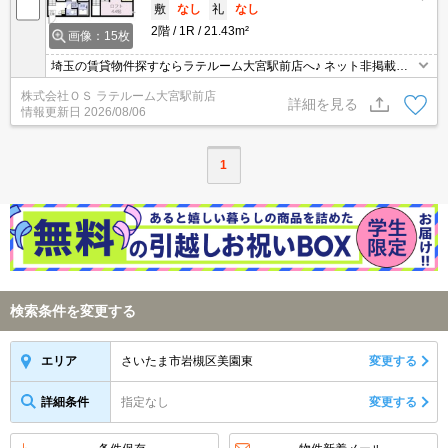
敷
なし
礼
なし
2階
1R
21.43m²
画像：15枚
埼玉の賃貸物件探すならラテルーム大宮駅前店へ♪ ネット非掲載物
件多数ございます！ 【入居審査不安な方】【初期安物件】【クレジ
株式会社ＯＳ ラテルーム大宮駅前店
ット決済可】ご相談ください！！ ※仲介手数料無料 『ご来店初めて
詳細を見る
情報更新日
2026/08/06
のお客様・当物件を契約に限る』
1
検索条件を変更する
さいたま市岩槻区美園東
変更する
エリア
詳細条件
指定なし
変更する