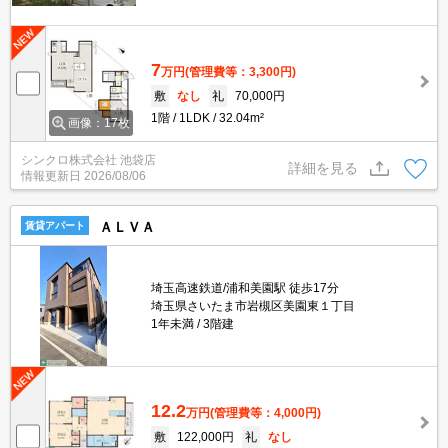
7
万円
(管理費等：3,300円)
敷
なし
礼
70,000円
1階
1LDK
32.04m²
画像：17枚
シンクロ株式会社 池袋店
詳細を見る
情報更新日
2026/08/06
ＡＬＶＡ
賃貸アパート
埼玉高速鉄道/浦和美園駅 徒歩17分
埼玉県さいたま市岩槻区美園東１丁目
1年未満
3階建
12.2
万円
(管理費等：4,000円)
敷
122,000円
礼
なし