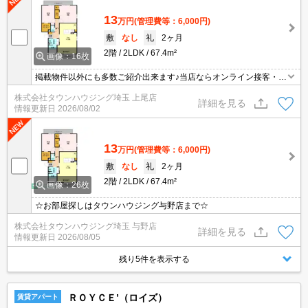
13
万円
(管理費等：6,000円)
敷
なし
礼
2ヶ月
2階
2LDK
67.4m²
画像：16枚
掲載物件以外にも多数ご紹介出来ます♪当店ならオンライン接客・内
見可能です！メールでのお問い合わせの際は、電話番号も記載頂き
株式会社タウンハウジング埼玉 上尾店
ますとスムーズに御対応できます♪
詳細を見る
情報更新日
2026/08/02
13
万円
(管理費等：6,000円)
敷
なし
礼
2ヶ月
2階
2LDK
67.4m²
画像：26枚
☆お部屋探しはタウンハウジング与野店まで☆
株式会社タウンハウジング埼玉 与野店
詳細を見る
情報更新日
2026/08/05
残り5件を表示する
ＲＯＹＣＥ’（ロイズ）
賃貸アパート