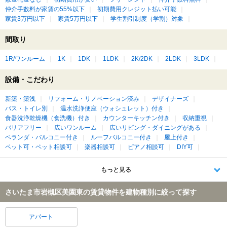
仲介手数料が家賃の55%以下
初期費用クレジット払い可能
家賃3万円以下
家賃5万円以下
学生割引制度（学割）対象
間取り
1R/ワンルーム
1K
1DK
1LDK
2K/2DK
2LDK
3LDK
設備・こだわり
新築・築浅
リフォーム・リノベーション済み
デザイナーズ
バス・トイレ別
温水洗浄便座（ウォシュレット）付き
食器洗浄乾燥機（食洗機）付き
カウンターキッチン付き
収納重視
バリアフリー
広いワンルーム
広いリビング・ダイニングがある
ベランダ・バルコニー付き
ルーフバルコニー付き
屋上付き
ペット可・ペット相談可
楽器相談可
ピアノ相談可
DIY可
もっと見る
さいたま市岩槻区美園東の賃貸物件を建物種別に絞って探す
アパート