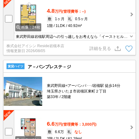
4.8
万円
(管理費等：--)
敷
1ヶ月
礼
0.5ヶ月
1階
1LDK
40.92m²
画像：24枚
東武野田線岩槻駅周辺への引っ越しをお考えなら「イーストヒル
ズ」！さいたま市岩槻区エリアでの住まいなら、住み心地も快適な
株式会社アイシン Reside岩槻本店
「イーストヒルズ」はいかがでしょうか！4.8万円のお住まいで、新
詳細を見る
情報更新日
2026/08/05
しい生活を始めてみるのはいかがでしょうか！多くの方にご好評を
いただいている、清潔感のある賃貸物件です(*´ω`*)
ア－バンプレステ－ジ
賃貸ハイツ
東武野田線<アーバンパ･･･/岩槻駅 徒歩14分
埼玉県さいたま市岩槻区東町２丁目
築33年
2階建
6.6
万円
(管理費等：3,000円)
敷
6.6万
礼
なし
2階
2LDK
61.29m²