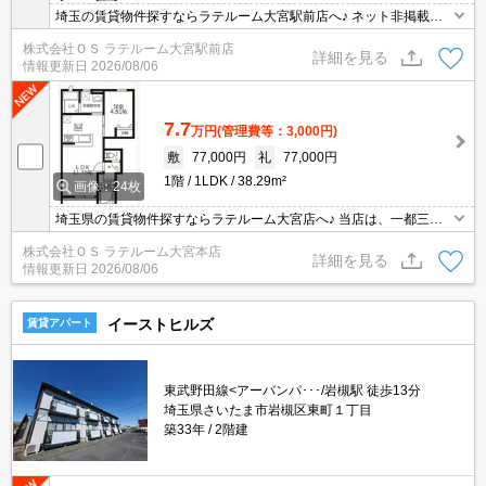
埼玉の賃貸物件探すならラテルーム大宮駅前店へ♪ ネット非掲載物
件多数ございます！ 【入居審査不安な方】【初期安物件】【クレジ
株式会社ＯＳ ラテルーム大宮駅前店
ット決済可】ご相談ください！！ ※仲介手数料無料 『ご来店初めて
詳細を見る
情報更新日
2026/08/06
のお客様・当物件を契約に限る』
7.7
万円
(管理費等：3,000円)
敷
77,000円
礼
77,000円
1階
1LDK
38.29m²
画像：24枚
埼玉県の賃貸物件探すならラテルーム大宮店へ♪ 当店は、一都三県
の中でも埼玉県に特化しておりますので、納得のお部屋探しが提供
株式会社ＯＳ ラテルーム大宮本店
可能！インターネット上に公開されてない物件多数取扱っておりま
詳細を見る
情報更新日
2026/08/06
す。初期費用のキャンペーン物件も御座いまして、お支払いは分割
支払いも対応しております。
イーストヒルズ
賃貸アパート
東武野田線<アーバンパ･･･/岩槻駅 徒歩13分
埼玉県さいたま市岩槻区東町１丁目
築33年
2階建