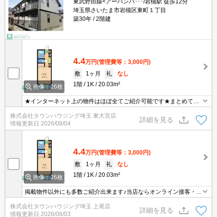
東武野田線<アーバンパ･･･/岩槻駅 徒歩12分
埼玉県さいたま市岩槻区東町１丁目
築30年
2階建
4.4
万円
(管理費等：3,000円)
敷
1ヶ月
礼
なし
1階
1K
20.03m²
画像：26枚
★インターネット上の物件はほぼ全てご紹介可能です★まとめてご
紹介致します★お部屋探しは情報量地域No１の★タウンハウジング
株式会社タウンハウジング埼玉 東大宮店
東大宮店まで★
詳細を見る
情報更新日
2026/08/04
4.4
万円
(管理費等：3,000円)
敷
1ヶ月
礼
なし
1階
1K
20.03m²
画像：26枚
掲載物件以外にも多数ご紹介出来ます♪当店ならオンライン接客・内
見可能です！メールでのお問い合わせの際は、電話番号も記載頂き
株式会社タウンハウジング埼玉 上尾店
ますとスムーズに御対応できます♪
詳細を見る
情報更新日
2026/08/03