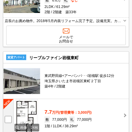
敷
6.6万
礼
なし
2LDK
61.29m²
2階
2階建 築33年
店長のお薦め物件。2018年5月内装リフォーム完了予定。設備充実。カウ
ンター式システムキッチン。追焚給湯。独立洗面台。駐車場は敷地内。当
店の専属募集物件。契約金（初期費用）クレジット決済可。
メールで
お問合せ
リーブルファイン岩槻東町
賃貸アパート
東武野田線<アーバンパ･･･/岩槻駅 徒歩12分
埼玉県さいたま市岩槻区東町２丁目
築4年
2階建
7.7
万円
(管理費等：3,000円)
敷
77,000円
礼
77,000円
1階
1LDK
38.29m²
画像：24枚