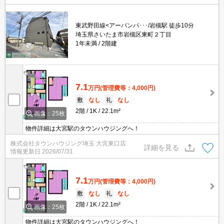
東武野田線<アーバンパ･･･/岩槻駅 徒歩10分
埼玉県さいたま市岩槻区東町２丁目
1年未満
2階建
7.1
万円
(管理費等：4,000円)
敷
なし
礼
なし
2階
1K
22.1m²
画像：25枚
物件詳細は大宮駅のタウンハウジングへ！
株式会社タウンハウジング埼玉 大宮東口店
詳細を見る
情報更新日
2026/07/31
7.1
万円
(管理費等：4,000円)
敷
なし
礼
なし
2階
1K
22.1m²
画像：25枚
物件詳細は大宮駅のタウンハウジングへ！