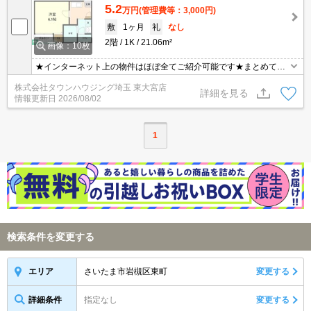
5.2
万円
(管理費等：3,000円)
敷
1ヶ月
礼
なし
2階
1K
21.06m²
画像：10枚
★インターネット上の物件はほぼ全てご紹介可能です★まとめてご
紹介致します★お部屋探しは情報量地域No１の★タウンハウジング
株式会社タウンハウジング埼玉 東大宮店
東大宮店まで★
詳細を見る
情報更新日
2026/08/02
1
検索条件を変更する
さいたま市岩槻区東町
変更する
エリア
詳細条件
指定なし
変更する