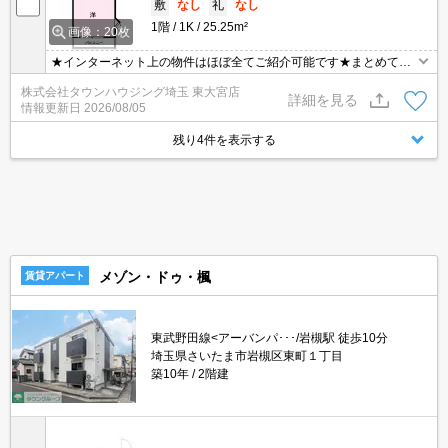
敷
なし
礼
なし
1階
1K
25.25m²
画像：20枚
★インターネット上の物件はほぼ全てご紹介可能です★まとめてご
紹介致します★お部屋探しは情報量地域No１の★タウンハウジング
株式会社タウンハウジング埼玉 東大宮店
東大宮店まで★
詳細を見る
情報更新日
2026/08/05
残り4件を表示する
メゾン・ドゥ・楓
賃貸アパート
東武野田線<アーバンパ･･･/岩槻駅 徒歩10分
埼玉県さいたま市岩槻区東町１丁目
築10年
2階建