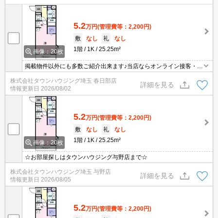
5.2
万円
(管理費等：2,200円)
敷
なし
礼
なし
1階
1K
25.25m²
画像：20枚
掲載物件以外にも多数ご紹介出来ます♪当店ならオンライン接客・内
見可能です！メールでのお問い合わせの際は、電話番号も記載頂き
株式会社タウンハウジング埼玉 春日部店
ますとスムーズに御対応できます♪
詳細を見る
情報更新日
2026/08/02
5.2
万円
(管理費等：2,200円)
敷
なし
礼
なし
1階
1K
25.25m²
画像：20枚
☆お部屋探しはタウンハウジング与野店まで☆
株式会社タウンハウジング埼玉 与野店
詳細を見る
情報更新日
2026/08/05
5.2
万円
(管理費等：2,200円)