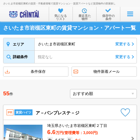
さいたま市岩槻区東町の賃貸・不動産情報で賃貸マンション・賃貸アパートなど賃貸物件の部屋探し
お部屋を探す
気になる
最近見た
保存中の
リスト
物件
条件
沿線・駅から
さいたま市岩槻区東町の賃貸マンション・アパート一覧
住所から
家賃相場から
さいたま市岩槻区東町
変更する
エリア
通勤通学時間から
詳細条件
指定なし
変更する
物件特集から
条件保存
物件新着メール
不動産会社から
TOP
55
件
ア－バンプレステ－ジ
PR
賃貸ハイツ
埼玉県さいたま市岩槻区東町２丁目
6.6
万円
(管理費等：3,000円)