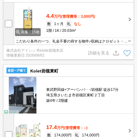
4.4
万円
(管理費等：3,000円)
敷
1ヶ月
礼
なし
1階
1K
20.03m²
画像：15枚
こだわり条件の一つ、礼金不要の得する物件♪収納はクロゼット・シ
ューズボックスなどが備え付けられているので、衣類や日用品の収
株式会社アイシン Reside岩槻本店
納に重宝します♪室内設備はエアコン・ネット使用料不要などが揃っ
詳細を見る
情報更新日
2026/08/01
ているので、快適に過ごしやすいお部屋になります♪新しい日々を送
るにふさわしい、きれいな室内です(*´ω`*)
Kolet岩槻東町
賃貸一戸建て
東武野田線<アーバンパ･･･/岩槻駅 徒歩17分
埼玉県さいたま市岩槻区東町２丁目
築4年
2階建
17.4
万円
(管理費等：--)
敷
174,000円
礼
174,000円