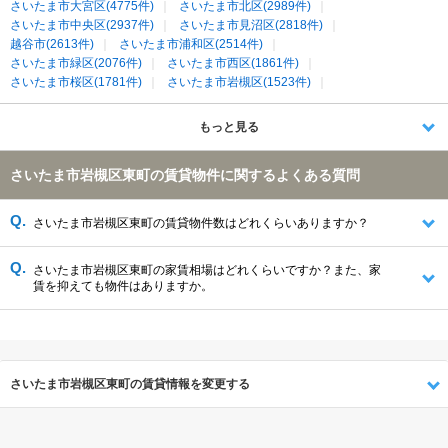
さいたま市大宮区(4775件)
さいたま市北区(2989件)
さいたま市中央区(2937件)
さいたま市見沼区(2818件)
越谷市(2613件)
さいたま市浦和区(2514件)
さいたま市緑区(2076件)
さいたま市西区(1861件)
さいたま市桜区(1781件)
さいたま市岩槻区(1523件)
春日部市(1368件)
上尾市(1086件)
蓮田市(716件)
白岡市(346件)
北足立郡伊奈町(199件)
南埼玉郡宮代町(121件)
もっと見る
北葛飾郡杉戸町(92件)
さいたま市岩槻区東町の賃貸物件に関するよくある質問
さいたま市岩槻区東町の賃貸物件数はどれくらいありますか？
さいたま市岩槻区東町の家賃相場はどれくらいですか？また、家
賃を抑えても物件はありますか。
さいたま市岩槻区東町の賃貸情報を変更する