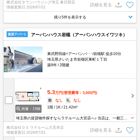
株式会社タウンハウジング埼玉 春日部店
ますとスムーズに御対応できます♪
詳細を見る
情報更新日
2026/07/31
残り5件を表示する
アーバンハウス岩槻（アーバンハウスイワツキ）
賃貸アパート
東武野田線<アーバンパ･･･/岩槻駅 徒歩10分
埼玉県さいたま市岩槻区東町１丁目
築9年
2階建
5.3
万円
(管理費等：3,000円)
敷
なし
礼
なし
1階
1K
21.42m²
画像：19枚
埼玉県の賃貸物件探すならラテルーム大宮店へ♪ 当店は、一都三県
の中でも埼玉県に特化しておりますので、納得のお部屋探しが提供
株式会社ＯＳ ラテルーム大宮本店
可能！インターネット上に公開されてない物件多数取扱っておりま
詳細を見る
情報更新日
2026/07/31
す。初期費用のキャンペーン物件も御座いまして、お支払いは分割
支払いも対応しております。 ※当物件は、仲介手数料のご負担0円