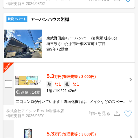
情報更新日
2026/08/02
シャッター有♪敷地内駐車場有♪ジャパナビ不動産ショップ♪年中無休
♪
アーバンハウス岩槻
賃貸アパート
東武野田線<アーバンパ･･･/岩槻駅 徒歩8分
埼玉県さいたま市岩槻区東町１丁目
築9年
2階建
5.3
万円
(管理費等：3,000円)
敷
なし
礼
なし
1階
1K
21.42m²
画像：14枚
二口コンロが付いています！洗面化粧台は、メイクなどのスペース
にご使用いただけます！セキュリティ面は、オートロック・TVイン
株式会社アイシン Reside岩槻本店
ターホンなど充実しているので、防犯対策もばっちりです！収納は
詳細を見る
情報更新日
2026/08/01
シューズボックス・クロゼットなどが備え付けられているので、衣
類や日用品の収納に重宝します！ぜひご覧いただきたい賃貸物件で
す(^^)
5.3
万円
(管理費等：3,000円)