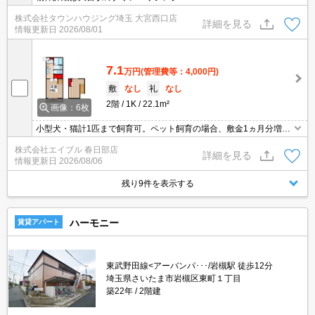
株式会社タウンハウジング埼玉 大宮西口店
詳細を見る
情報更新日
2026/08/01
7.1
万円
(管理費等：4,000円)
敷
なし
礼
なし
2階
1K
22.1m²
画像：6枚
小型犬・猫計1匹まで飼育可。ペット飼育の場合、敷金1ヵ月分増。
安心のオートロック。追焚給湯。温水洗浄便座付き。浴室乾燥機
株式会社エイブル 春日部店
付。システムキッチン。詳細はお問い合わせください。
詳細を見る
情報更新日
2026/08/06
残り9件を表示する
ハーモニー
賃貸アパート
東武野田線<アーバンパ･･･/岩槻駅 徒歩12分
埼玉県さいたま市岩槻区東町１丁目
築22年
2階建