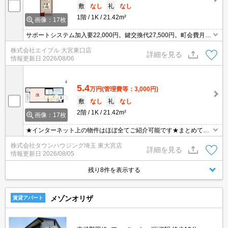
敷
なし
礼
なし
1階
1K
21.42m²
画像：17枚
サポートシステム加入要22,000円。鍵交換代27,500円。町会費月27
5円。インターネット無料。1年未満の解約時、違約金2ヶ月分発
株式会社エイブル 大宮東口店
生。2年未満の解約時、違約金1ヶ月分発生。
詳細を見る
情報更新日
2026/08/06
5.4
万円
(管理費等：3,000円)
敷
なし
礼
なし
2階
1K
21.42m²
画像：17枚
★インターネット上の物件はほぼ全てご紹介可能です★まとめてご
紹介致します★お部屋探しは情報量地域No１の★タウンハウジング
株式会社タウンハウジング埼玉 東大宮店
東大宮店まで★
詳細を見る
情報更新日
2026/08/05
残り8件を表示する
メゾンオリザ
賃貸アパート