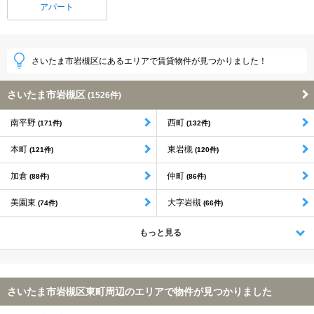
アパート
さいたま市岩槻区にあるエリアで賃貸物件が見つかりました！
さいたま市岩槻区
(1526件)
南平野
西町
(171件)
(132件)
本町
東岩槻
(121件)
(120件)
加倉
仲町
(88件)
(86件)
美園東
大字岩槻
(74件)
(66件)
もっと見る
さいたま市岩槻区東町周辺のエリアで物件が見つかりました