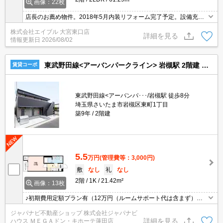
画像：22枚
店長のお薦め物件。2018年5月内装リフォーム完了予定。設備充
実。カウンター式システムキッチン。追焚給湯。独立洗面台。駐車
株式会社エイブル 大宮東口店
場は敷地内。当店の専属募集物件。契約金（初期費用）クレジット
詳細を見る
情報更新日
2026/08/02
決済可。
東武野田線<アーバンパークライン> 岩槻駅 2階建 築9年
賃貸コーポ
東武野田線<アーバンパ･･･/岩槻駅 徒歩8分
埼玉県さいたま市岩槻区東町1丁目
築9年
2階建
5.5
万円
(管理費等：3,000円)
敷
なし
礼
なし
2階
1K
21.42m²
画像：13枚
♪初期費用定額プラン有（12万円（ルームサポート代は含まず）・
フリーレント最大1ヵ月）♪敷金０礼金0♪インターネット無料♪追い
ジャパナビ不動産ショップ 株式会社ジャパナビ
焚きバス♪システムキッチン♪ウオシュレット♪独立洗面台化粧♪快適
詳細を見る
ハウス ＭＥＧＡドン・キホーテ蓮田店
エアコン♪ＴＶモニターホン♪室内洗濯機置場有♪室内物干し有♪防犯