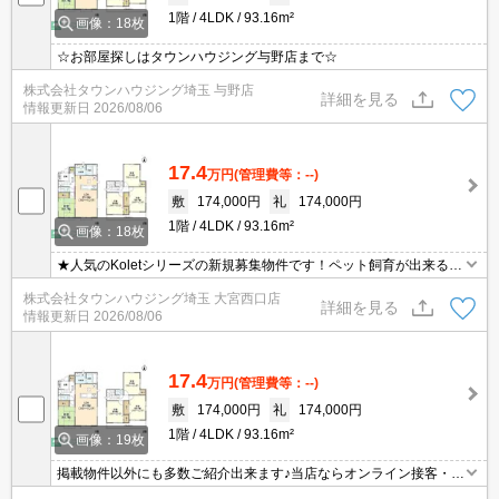
1階
4LDK
93.16m²
画像：18枚
☆お部屋探しはタウンハウジング与野店まで☆
株式会社タウンハウジング埼玉 与野店
詳細を見る
情報更新日
2026/08/06
17.4
万円
(管理費等：--)
敷
174,000円
礼
174,000円
1階
4LDK
93.16m²
画像：18枚
★人気のKoletシリーズの新規募集物件です！ペット飼育が出来る賃
貸物件です♪
株式会社タウンハウジング埼玉 大宮西口店
詳細を見る
情報更新日
2026/08/06
17.4
万円
(管理費等：--)
敷
174,000円
礼
174,000円
1階
4LDK
93.16m²
画像：19枚
掲載物件以外にも多数ご紹介出来ます♪当店ならオンライン接客・内
見可能です！メールでのお問い合わせの際は、電話番号も記載頂き