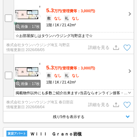
となります。
5.3
万円
(管理費等：3,000円)
敷
なし
礼
なし
1階
1K
21.42m²
画像：17枚
☆お部屋探しはタウンハウジング与野店まで☆
株式会社タウンハウジング埼玉 与野店
詳細を見る
情報更新日
2026/08/05
5.3
万円
(管理費等：3,000円)
敷
なし
礼
なし
1階
1K
21.42m²
画像：17枚
掲載物件以外にも多数ご紹介出来ます♪当店ならオンライン接客・内
見可能です！メールでのお問い合わせの際は、電話番号も記載頂き
株式会社タウンハウジング埼玉 春日部店
ますとスムーズに御対応できます♪
詳細を見る
情報更新日
2026/08/04
残り5件を表示する
Ｗｉｌｌ Ｇｒａｎｏ岩槻
賃貸アパート