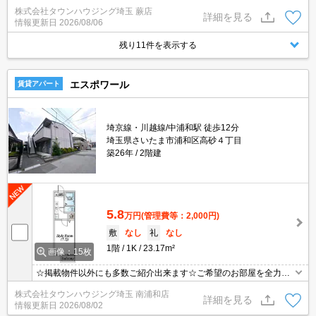
決済相談☆オンラインでの内見・契約もお気軽にご相談ください！
株式会社タウンハウジング埼玉 蕨店
詳細を見る
情報更新日
2026/08/06
残り11件を表示する
エスポワール
賃貸アパート
埼京線・川越線/中浦和駅 徒歩12分
埼玉県さいたま市浦和区高砂４丁目
築26年
2階建
5.8
万円
(管理費等：2,000円)
敷
なし
礼
なし
1階
1K
23.17m²
画像：15枚
☆掲載物件以外にも多数ご紹介出来ます☆ご希望のお部屋を全力で
お探しさせて頂きます♪
株式会社タウンハウジング埼玉 南浦和店
詳細を見る
情報更新日
2026/08/02