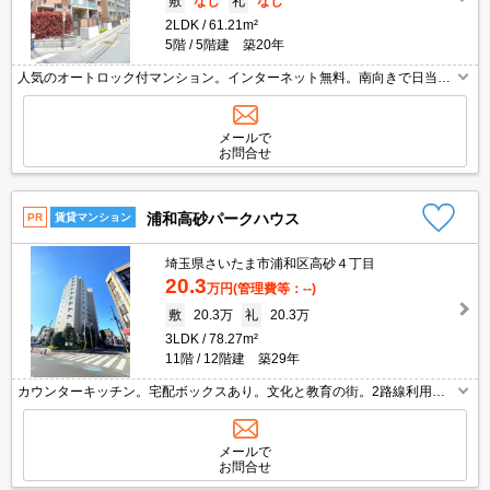
敷
なし
礼
なし
2LDK
61.21m²
5階
5階建 築20年
人気のオートロック付マンション。インターネット無料。南向きで日当り
良好。駅から明るい道のり。生活環境良好。最新の空室状況はお気軽にお
問い合わせ下さい。内見予約受付中。
メールで
お問合せ
浦和高砂パークハウス
PR
賃貸マンション
埼玉県さいたま市浦和区高砂４丁目
20.3
万円
(管理費等：--)
敷
20.3万
礼
20.3万
3LDK
78.27m²
11階
12階建 築29年
カウンターキッチン。宅配ボックスあり。文化と教育の街。2路線利用で
きて通勤便利。人気のオートロック付マンション。最新の空室状況はお気
軽にお問い合わせ下さい。内見予約受付中。
メールで
お問合せ