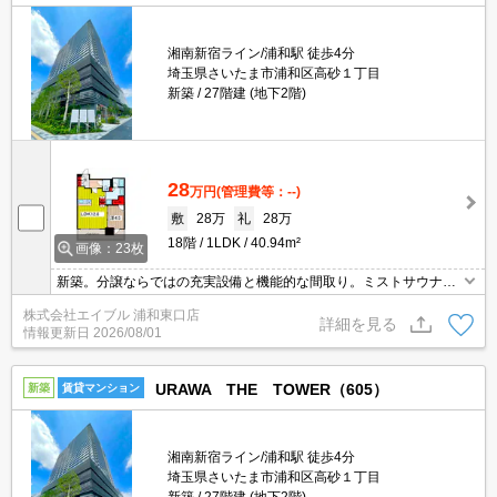
湘南新宿ライン/浦和駅 徒歩4分
埼玉県さいたま市浦和区高砂１丁目
新築
27階建 (地下2階)
28
万円
(管理費等：--)
敷
28万
礼
28万
18階
1LDK
40.94m²
画像：23枚
新築。分譲ならではの充実設備と機能的な間取り。ミストサウナ機
能付浴室。ディスポーザー付き。パーティールーム有。内見予約受
株式会社エイブル 浦和東口店
付中。ペット応相談。浦和駅から徒歩4分。駅近の分譲タワーマン
詳細を見る
情報更新日
2026/08/01
ション。
URAWA THE TOWER（605）
新築
賃貸マンション
湘南新宿ライン/浦和駅 徒歩4分
埼玉県さいたま市浦和区高砂１丁目