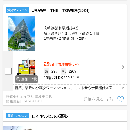
URAWA THE TOWER(1524)
賃貸マンション
高崎線/浦和駅 徒歩4分
埼玉県さいたま市浦和区高砂１丁目
1年未満
27階建 (地下2階)
29
万円
(管理費等：--)
敷
29万
礼
29万
15階
2LDK
60.84m²
画像：7枚
新築。駅近の分譲タワーマンション。ミストサウナ機能付浴室。デ
ィスポーザー付流し台。パーティールーム有。当店のお薦め物件。
株式会社エイブル 浦和東口店
内見予約受付中。先行契約対応可能。
詳細を見る
情報更新日
2026/08/01
ロイヤルヒルズ高砂
賃貸マンション