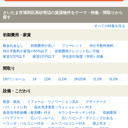
さいたま市浦和区高砂周辺の賃貸物件をテーマ・特集・間取りから
探す
すべての特集を見る
初期費用・家賃
敷金礼金なし
初期費用が安い
フリーレント
仲介手数料無料
仲介手数料が家賃の55%以下
初期費用クレジット払い可能
家賃3万円以下
家賃5万円以下
学生割引制度（学割）対象
間取り
1R/ワンルーム
1K
1DK
1LDK
2K/2DK
2LDK
3LDK
設備・こだわり
新築・築浅
リフォーム・リノベーション済み
デザイナーズ
バス・トイレ別
温水洗浄便座（ウォシュレット）付き
食器洗浄乾燥機（食洗機）付き
カウンターキッチン付き
収納重視
バリアフリー
広いワンルーム
広いリビング・ダイニングがある
ベランダ・バルコニー付き
ルーフバルコニー付き
屋上付き