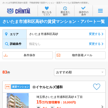
さいたま市浦和区高砂の賃貸・不動産情報で賃貸マンション・賃貸アパートなど賃貸物件の部屋探し
お部屋を探す
気になる
最近見た
保存中の
リスト
物件
条件
沿線・駅から
さいたま市浦和区高砂の賃貸マンション・アパート一覧
住所から
家賃相場から
さいたま市浦和区高砂
変更する
エリア
通勤通学時間から
詳細条件
指定なし
変更する
物件特集から
条件保存
物件新着メール
不動産会社から
TOP
83
件
ロイヤルヒルズ浦和
PR
賃貸マンション
埼玉県さいたま市浦和区高砂４丁目
15
万円
(管理費等：10,000円)