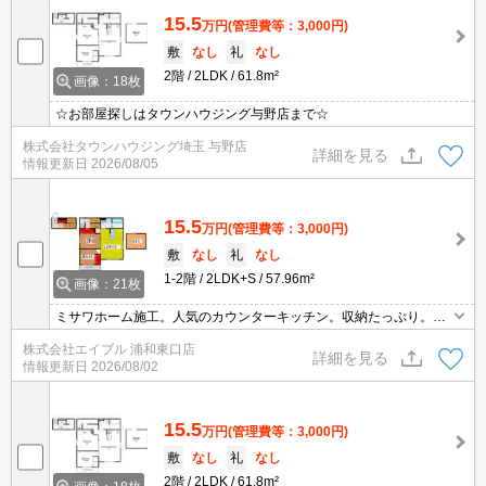
15.5
万円
(管理費等：3,000円)
敷
なし
礼
なし
2階
2LDK
61.8m²
画像：18枚
☆お部屋探しはタウンハウジング与野店まで☆
株式会社タウンハウジング埼玉 与野店
詳細を見る
情報更新日
2026/08/05
15.5
万円
(管理費等：3,000円)
敷
なし
礼
なし
1-2階
2LDK+S
57.96m²
画像：21枚
ミサワホーム施工。人気のカウンターキッチン。収納たっぷり。閑
静な住宅街。生活環境良好。最新の空室状況はお気軽にお問い合わ
株式会社エイブル 浦和東口店
せ下さい。敷金・礼金なし。内見予約受付中。
詳細を見る
情報更新日
2026/08/02
15.5
万円
(管理費等：3,000円)
敷
なし
礼
なし
2階
2LDK
61.8m²