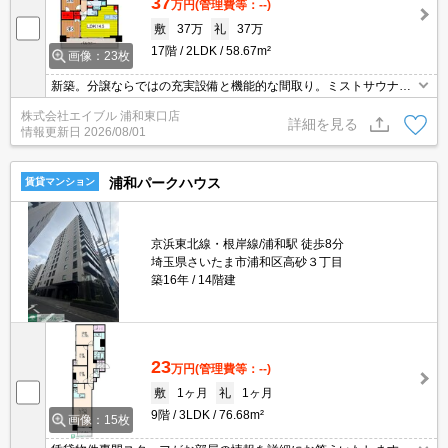
37
万円
(管理費等：--)
敷
37万
礼
37万
17階
2LDK
58.67m²
画像：23枚
新築。分譲ならではの充実設備と機能的な間取り。ミストサウナ機
能付浴室。ディスポーザー付流し台。パーティールーム有。内見予
株式会社エイブル 浦和東口店
約受付中。ペット応相談。浦和駅から徒歩4分。駅近の分譲タワー
詳細を見る
情報更新日
2026/08/01
マンション。
浦和パークハウス
賃貸マンション
京浜東北線・根岸線/浦和駅 徒歩8分
埼玉県さいたま市浦和区高砂３丁目
築16年
14階建
23
万円
(管理費等：--)
敷
1ヶ月
礼
1ヶ月
9階
3LDK
76.68m²
画像：15枚