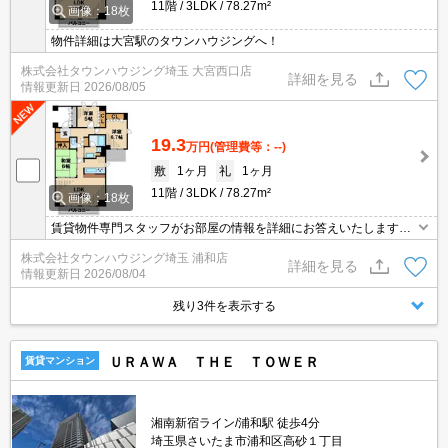
11階
3LDK
78.27m²
画像：18枚
物件詳細は大宮駅のタウンハウジングへ！
株式会社タウンハウジング埼玉 大宮西口店
詳細を見る
情報更新日
2026/08/05
19.3
万円
(管理費等：--)
敷
1ヶ月
礼
1ヶ月
11階
3LDK
78.27m²
画像：18枚
賃貸物件専門スタッフがお部屋の情報を詳細にお答えいたします。
お問合わせはタウンハウジング浦和店まで♪
株式会社タウンハウジング埼玉 浦和店
詳細を見る
情報更新日
2026/08/04
残り3件を表示する
ＵＲＡＷＡ ＴＨＥ ＴＯＷＥＲ
賃貸マンション
湘南新宿ライン/浦和駅 徒歩4分
埼玉県さいたま市浦和区高砂１丁目