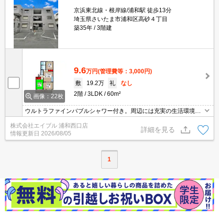
京浜東北線・根岸線/浦和駅 徒歩13分
埼玉県さいたま市浦和区高砂４丁目
築35年
3階建
9.6
万円
(管理費等：3,000円)
敷
19.2万
礼
なし
2階
3LDK
60m²
画像：22枚
ウルトラファインバブルシャワー付き。周辺には充実の生活環境。
すぐ内見できます。日当り良好。
株式会社エイブル 浦和西口店
詳細を見る
情報更新日
2026/08/05
1