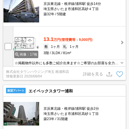
京浜東北線・根岸線/浦和駅 徒歩14分
埼玉県さいたま市浦和区高砂４丁目
築32年
5階建
13.1
万円
(管理費等：9,000円)
敷
1ヶ月
礼
1ヶ月
3階
3LDK
81m²
画像：17枚
☆掲載物件以外にも多数ご紹介出来ます☆ご希望のお部屋を全力で
お探しさせて頂きます♪
株式会社タウンハウジング埼玉 南浦和店
詳細を見る
情報更新日
2026/08/04
エイペックスタワー浦和
賃貸アパート
京浜東北線・根岸線/浦和駅 徒歩2分
埼玉県さいたま市浦和区高砂１丁目
築23年
31階建