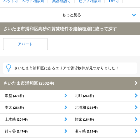
ペット可・ペット相談可
楽器相談可
ピアノ相談可
DIY可
もっと見る
さいたま市浦和区高砂の賃貸物件を建物種別に絞って探す
アパート
さいたま市浦和区にあるエリアで賃貸物件が見つかりました！
さいたま市浦和区
(2502件)
常盤
元町
(378件)
(268件)
本太
北浦和
(264件)
(238件)
上木崎
領家
(204件)
(164件)
針ヶ谷
瀬ヶ崎
(147件)
(129件)