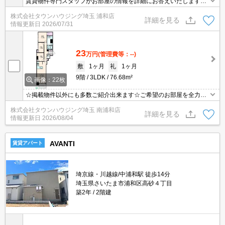
賃貸物件専門スタッフがお部屋の情報を詳細にお答えいたします。
お問合わせはタウンハウジング浦和店まで♪
株式会社タウンハウジング埼玉 浦和店
詳細を見る
情報更新日
2026/07/31
23
万円
(管理費等：--)
敷
1ヶ月
礼
1ヶ月
9階
3LDK
76.68m²
画像：22枚
☆掲載物件以外にも多数ご紹介出来ます☆ご希望のお部屋を全力で
お探しさせて頂きます♪
株式会社タウンハウジング埼玉 南浦和店
詳細を見る
情報更新日
2026/08/04
AVANTI
賃貸アパート
埼京線・川越線/中浦和駅 徒歩14分
埼玉県さいたま市浦和区高砂４丁目
築2年
2階建