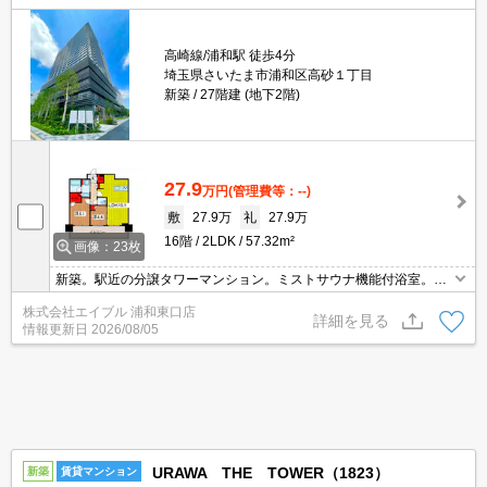
高崎線/浦和駅 徒歩4分
埼玉県さいたま市浦和区高砂１丁目
新築
27階建 (地下2階)
27.9
万円
(管理費等：--)
敷
27.9万
礼
27.9万
16階
2LDK
57.32m²
画像：23枚
新築。駅近の分譲タワーマンション。ミストサウナ機能付浴室。デ
ィスポーザー付流し台。パーティールーム有。当店のお薦め物件。
株式会社エイブル 浦和東口店
内見予約受付中。先行契約対応可能。
詳細を見る
情報更新日
2026/08/05
URAWA THE TOWER（1823）
新築
賃貸マンション