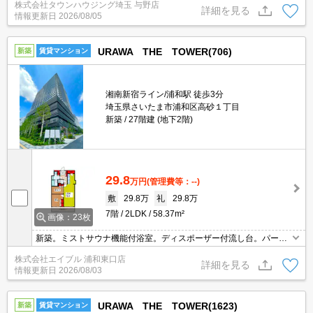
株式会社タウンハウジング埼玉 与野店
詳細を見る
情報更新日
2026/08/05
URAWA THE TOWER(706)
新築
賃貸マンション
湘南新宿ライン/浦和駅 徒歩3分
埼玉県さいたま市浦和区高砂１丁目
新築
27階建 (地下2階)
29.8
万円
(管理費等：--)
敷
29.8万
礼
29.8万
7階
2LDK
58.37m²
画像：23枚
新築。ミストサウナ機能付浴室。ディスポーザー付流し台。パーテ
ィールーム有。分譲ならではの充実設備と機能的な間取り。最新情
株式会社エイブル 浦和東口店
報随時更新中。すぐ内見できます。
詳細を見る
情報更新日
2026/08/03
URAWA THE TOWER(1623)
新築
賃貸マンション