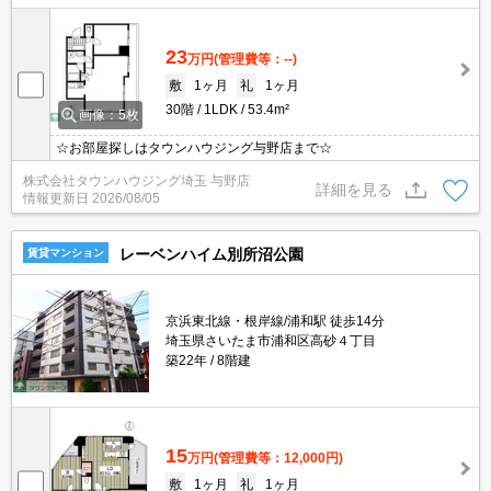
23
万円
(管理費等：--)
敷
1ヶ月
礼
1ヶ月
30階
1LDK
53.4m²
画像：5枚
☆お部屋探しはタウンハウジング与野店まで☆
株式会社タウンハウジング埼玉 与野店
詳細を見る
情報更新日
2026/08/05
レーベンハイム別所沼公園
賃貸マンション
京浜東北線・根岸線/浦和駅 徒歩14分
埼玉県さいたま市浦和区高砂４丁目
築22年
8階建
15
万円
(管理費等：12,000円)
敷
1ヶ月
礼
1ヶ月