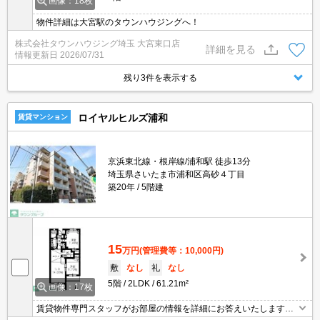
画像：18枚
物件詳細は大宮駅のタウンハウジングへ！
株式会社タウンハウジング埼玉 大宮東口店
詳細を見る
情報更新日
2026/07/31
残り3件を表示する
ロイヤルヒルズ浦和
賃貸マンション
京浜東北線・根岸線/浦和駅 徒歩13分
埼玉県さいたま市浦和区高砂４丁目
築20年
5階建
15
万円
(管理費等：10,000円)
敷
なし
礼
なし
5階
2LDK
61.21m²
画像：17枚
賃貸物件専門スタッフがお部屋の情報を詳細にお答えいたします。