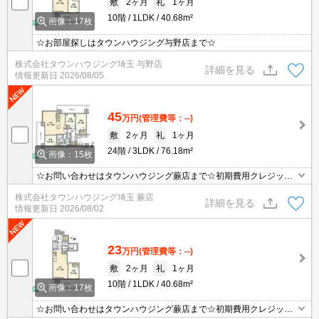
敷
2ヶ月
礼
1ヶ月
10階
1LDK
40.68m²
画像：17枚
☆お部屋探しはタウンハウジング与野店まで☆
株式会社タウンハウジング埼玉 与野店
詳細を見る
情報更新日
2026/08/05
45
万円
(管理費等：--)
敷
2ヶ月
礼
1ヶ月
24階
3LDK
76.18m²
画像：15枚
☆お問い合わせはタウンハウジング蕨店まで☆初期費用クレジット
決済相談☆オンラインでの内見・契約もお気軽にご相談ください！
株式会社タウンハウジング埼玉 蕨店
詳細を見る
情報更新日
2026/08/02
23
万円
(管理費等：--)
敷
2ヶ月
礼
1ヶ月
10階
1LDK
40.68m²
画像：17枚
☆お問い合わせはタウンハウジング蕨店まで☆初期費用クレジット