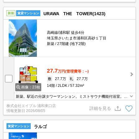
URAWA THE TOWER(1423)
新築
賃貸マンション
高崎線/浦和駅 徒歩4分
埼玉県さいたま市浦和区高砂１丁目
新築
27階建 (地下2階)
27.7
万円
(管理費等：--)
敷
27.7万
礼
27.7万
14階
2LDK
57.32m²
画像：23枚
新築。駅近の分譲タワーマンション。ミストサウナ機能付浴室。デ
ィスポーザー付流し台。パーティールーム有。敷地内にコインラン
株式会社エイブル 浦和東口店
ドリーあり。すぐ内見できます。
詳細を見る
情報更新日
2026/08/05
ラルゴ
賃貸マンション