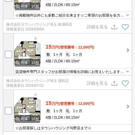
4階
2LDK
60.15m²
画像：16枚
☆掲載物件以外にも多数ご紹介出来ます☆ご希望のお部屋を全力で
お探しさせて頂きます♪
株式会社タウンハウジング埼玉 南浦和店
詳細を見る
情報更新日
2026/08/04
15
万円
(管理費等：12,000円)
敷
1ヶ月
礼
1ヶ月
4階
2LDK
60.15m²
画像：16枚
賃貸物件専門スタッフがお部屋の情報を詳細にお答えいたします。
お問合わせはタウンハウジング浦和店まで♪
株式会社タウンハウジング埼玉 浦和店
詳細を見る
情報更新日
2026/07/31
15
万円
(管理費等：12,000円)
敷
1ヶ月
礼
1ヶ月
4階
2LDK
60.15m²
画像：16枚
☆お部屋探しはタウンハウジング与野店まで☆