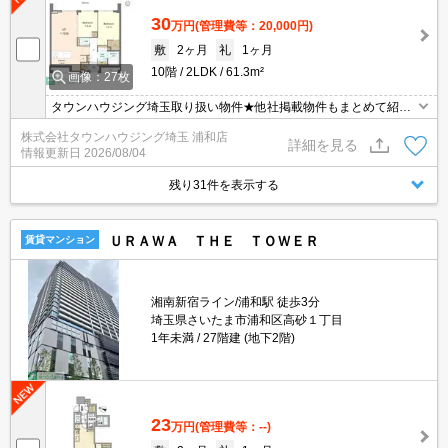
30
万円
(管理費等：20,000円)
敷
2ヶ月
礼
1ヶ月
10階
2LDK
61.3m²
画像：27枚
タウンハウジング埼玉取り扱い物件★他社掲載物件もまとめて紹介
できます・オンラインでの面談＆見学も対応
株式会社タウンハウジング埼玉 浦和店
詳細を見る
情報更新日
2026/08/04
残り31件を表示する
ＵＲＡＷＡ ＴＨＥ ＴＯＷＥＲ
賃貸マンション
湘南新宿ライン/浦和駅 徒歩3分
埼玉県さいたま市浦和区高砂１丁目
1年未満
27階建 (地下2階)
23
万円
(管理費等：--)