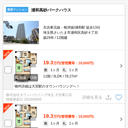
浦和高砂パークハウス
賃貸マンション
京浜東北線・根岸線/浦和駅 徒歩13分
埼玉県さいたま市浦和区高砂４丁目
築29年
12階建
19.3
万円
(管理費等：10,000円)
敷
1ヶ月
礼
1ヶ月
11階
3LDK
78.27m²
画像：18枚
物件詳細は大宮駅のタウンハウジングへ！
株式会社タウンハウジング埼玉 大宮東口店
詳細を見る
情報更新日
2026/08/05
19.3
万円
(管理費等：10,000円)
敷
1ヶ月
礼
1ヶ月