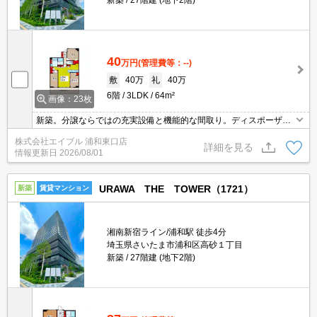
新築
27階建 (地下2階)
40
万円
(管理費等：--)
敷
40万
礼
40万
6階
3LDK
64m²
画像：23枚
新築。分譲ならではの充実設備と機能的な間取り。ディスポーザー
付流し台。パーティールーム有。周辺には充実の生活環境。内見予
株式会社エイブル 浦和東口店
約受付中。ペット応相談。浦和駅から徒歩4分。当店の専属募集物
詳細を見る
情報更新日
2026/08/01
件。
URAWA THE TOWER（1721）
新築
賃貸マンション
湘南新宿ライン/浦和駅 徒歩4分
埼玉県さいたま市浦和区高砂１丁目
新築
27階建 (地下2階)