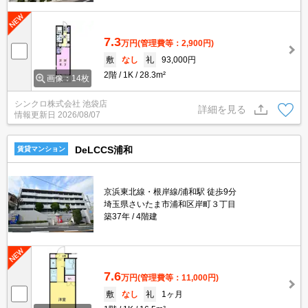
7.3
万円
(管理費等：2,900円)
敷
なし
礼
93,000円
2階
1K
28.3m²
画像：14枚
シンクロ株式会社 池袋店
詳細を見る
情報更新日
2026/08/07
DeLCCS浦和
賃貸マンション
京浜東北線・根岸線/浦和駅 徒歩9分
埼玉県さいたま市浦和区岸町３丁目
築37年
4階建
7.6
万円
(管理費等：11,000円)
敷
なし
礼
1ヶ月