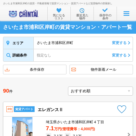
さいたま市浦和区岸町の賃貸・不動産情報で賃貸マンション・賃貸アパートなど賃貸物件の部屋探し
お部屋を探す
気になる
最近見た
保存中の
リスト
物件
条件
沿線・駅から
さいたま市浦和区岸町の賃貸マンション・アパート一覧
住所から
家賃相場から
さいたま市浦和区岸町
変更する
エリア
通勤通学時間から
詳細条件
指定なし
変更する
物件特集から
条件保存
物件新着メール
不動産会社から
TOP
90
件
エレガンスⅡ
PR
賃貸アパート
埼玉県さいたま市浦和区岸町４丁目
7.1
万円
(管理費等：4,000円)