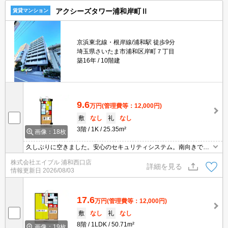
アクシーズタワー浦和岸町Ⅱ
賃貸マンション
京浜東北線・根岸線/浦和駅 徒歩9分
埼玉県さいたま市浦和区岸町７丁目
築16年
10階建
9.6
万円
(管理費等：12,000円)
敷
なし
礼
なし
3階
1K
25.35m²
画像：18枚
久しぶりに空きました。安心のセキュリティシステム。南向きで日
当り良好。周辺には充実の生活環境。オール電化。最新の空室状況
株式会社エイブル 浦和西口店
はお気軽にお問い合わせ下さい。内見予約受付中。契約開始日相談
詳細を見る
情報更新日
2026/08/03
可。
17.6
万円
(管理費等：12,000円)
敷
なし
礼
なし
8階
1LDK
50.71m²
画像：19枚