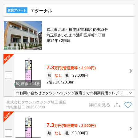
エターナル
賃貸アパート
京浜東北線・根岸線/浦和駅 徒歩13分
埼玉県さいたま市浦和区岸町５丁目
築14年
2階建
7.3
万円
(管理費等：2,900円)
敷
なし
礼
93,000円
2階
1K
28.3m²
画像：14枚
☆お問い合わせはタウンハウジング蕨店まで☆初期費用クレジット
決済相談☆オンラインでの内見・契約もお気軽にご相談ください！
株式会社タウンハウジング埼玉 蕨店
詳細を見る
情報更新日
2026/08/08
7.3
万円
(管理費等：2,900円)
敷
なし
礼
93,000円