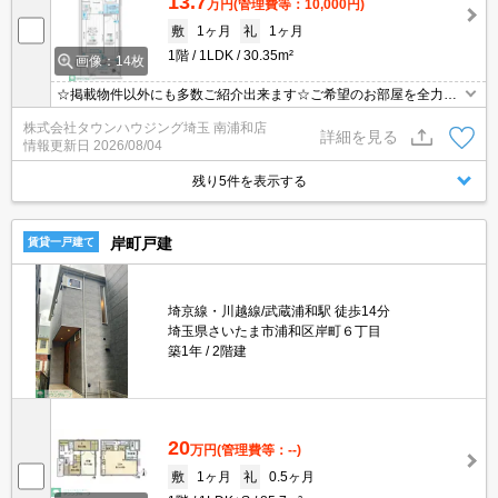
13.7
万円
(管理費等：10,000円)
敷
1ヶ月
礼
1ヶ月
1階
1LDK
30.35m²
画像：14枚
☆掲載物件以外にも多数ご紹介出来ます☆ご希望のお部屋を全力で
お探しさせて頂きます♪
株式会社タウンハウジング埼玉 南浦和店
詳細を見る
情報更新日
2026/08/04
残り5件を表示する
岸町戸建
賃貸一戸建て
埼京線・川越線/武蔵浦和駅 徒歩14分
埼玉県さいたま市浦和区岸町６丁目
築1年
2階建
20
万円
(管理費等：--)
敷
1ヶ月
礼
0.5ヶ月