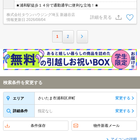
★浦和駅徒歩１４分で通勤通学に便利な立地！★
株式会社タウンハウジング埼玉 新越谷店
詳細を見る
情報更新日
2026/08/04
1
2
検索条件を変更する
さいたま市浦和区岸町
変更する
エリア
詳細条件
指定なし
変更する
条件保存
物件新着メール
アイコンの説明