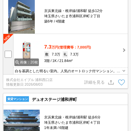
京浜東北線・根岸線/浦和駅 徒歩12分
埼玉県さいたま市浦和区岸町２丁目
築6年
4階建
7.3
万円
(管理費等：7,000円)
敷
7.3万
礼
7.3万
3階
1K
21.84m²
画像：20枚
白を基調とした明るい室内。人気のオートロック付マンション。エ
レベーター1基付き。クレジットカードで契約金払えます。先行契
株式会社エイブル 浦和西口店
約対応可能。詳細はお問い合わせください。
詳細を見る
情報更新日
2026/08/03
デュオステージ浦和岸町
賃貸マンション
京浜東北線・根岸線/浦和駅 徒歩6分
埼玉県さいたま市浦和区岸町４丁目
1年未満
6階建