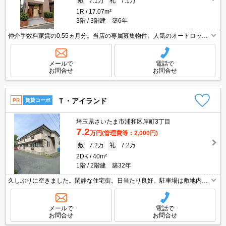
敷
7.1万
礼
7.1万
1R
17.07m²
3階
3階建 築6年
仲介手数料家賃の0.55ヵ月分。当店の専属募集物件。人気のオートロック
付マンション。最上階。クレジットカードで契約金払えます。店長のお薦
め物件。詳細はお問い合わせください。
メールで
電話で
お問合せ
お問合せ
Ｔ・アイランド
PR
賃貸コーポ
埼玉県さいたま市浦和区岸町3丁目
7.2
万円
(管理費等：2,000円)
敷
7.2万
礼
7.2万
2DK
40m²
1階
2階建 築32年
久しぶりに空きました。閑静な住宅街。日当たり良好。駐車場は敷地内。
周辺には充実の生活環境。最新の空室状況はお気軽にお問い合わせ下さ
い。すぐ内見できます。
メールで
電話で
お問合せ
お問合せ