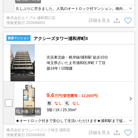
久しぶりに空きました。人気のオートロック付マンション。南向き
で日当り良好。設備充実。便利な宅配BOX。生活環境良好。オスス
株式会社エイブル 浦和西口店
メ物件。内見予約受付中。
詳細を見る
情報更新日
2026/08/03
アクシーズタワー浦和岸町II
賃貸マンション
京浜東北線・根岸線/浦和駅 徒歩10分
埼玉県さいたま市浦和区岸町７丁目
築16年
10階建
9.6
万円
(管理費等：12,000円)
敷
なし
礼
なし
3階
1K
25.35m²
画像：14枚
★オートロック付きで安心して生活いただけます★浦和駅まで徒歩
10分で通勤通学に便利な立地★
株式会社タウンハウジング埼玉 浦和店
詳細を見る
情報更新日
2026/08/08