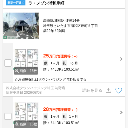
ラ・メゾン浦和岸町
賃貸一戸建て
高崎線/浦和駅 徒歩14分
埼玉県さいたま市浦和区岸町５丁目
築22年
2階建
25
万円
(管理費等：--)
敷
1ヶ月
礼
1ヶ月
階：
4LDK
103.51m²
画像：16枚
☆お部屋探しはタウンハウジング与野店まで☆
株式会社タウンハウジング埼玉 与野店
詳細を見る
情報更新日
2026/08/08
28
万円
(管理費等：--)
敷
1ヶ月
礼
1ヶ月
階：
4LDK
103.51m²
画像：16枚