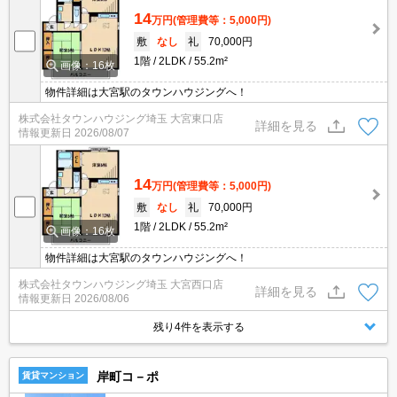
14
万円
(管理費等：5,000円)
敷
なし
礼
70,000円
1階
2LDK
55.2m²
画像：16枚
物件詳細は大宮駅のタウンハウジングへ！
株式会社タウンハウジング埼玉 大宮東口店
詳細を見る
情報更新日
2026/08/07
14
万円
(管理費等：5,000円)
敷
なし
礼
70,000円
1階
2LDK
55.2m²
画像：16枚
物件詳細は大宮駅のタウンハウジングへ！
株式会社タウンハウジング埼玉 大宮西口店
詳細を見る
情報更新日
2026/08/06
残り4件を表示する
岸町コ－ポ
賃貸マンション