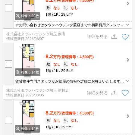
万円
(管理費等：4,500円)
敷
なし
礼
なし
1階
1K
29.5m²
画像：29枚
☆お問い合わせはタウンハウジング蕨店まで☆初期費用クレジット
決済相談☆オンラインでの内見・契約もお気軽にご相談ください！
株式会社タウンハウジング埼玉 蕨店
詳細を見る
情報更新日
2026/08/07
8.2
万円
(管理費等：4,500円)
敷
なし
礼
なし
1階
1K
29.5m²
画像：14枚
賃貸物件専門スタッフがお部屋の情報を詳細にお答えいたします。
お問合わせはタウンハウジング浦和店まで♪
株式会社タウンハウジング埼玉 浦和店
詳細を見る
情報更新日
2026/08/05
8.2
万円
(管理費等：4,500円)
敷
なし
礼
なし
1階
1K
29.5m²
画像：14枚