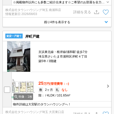
☆掲載物件以外にも多数ご紹介出来ます☆ご希望のお部屋を全力で
お探しさせて頂きます♪
株式会社タウンハウジング埼玉 南浦和店
詳細を見る
情報更新日
2026/08/03
残り4件を表示する
岸町戸建
賃貸一戸建て
京浜東北線・根岸線/浦和駅 徒歩7分
埼玉県さいたま市浦和区岸町４丁目
築5年
3階建
25
万円
(管理費等：--)
敷
2ヶ月
礼
なし
階：
4LDK
101.65m²
画像：1枚
物件詳細は大宮駅のタウンハウジングへ！
株式会社タウンハウジング埼玉 大宮東口店
詳細を見る