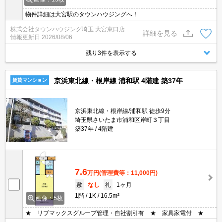
物件詳細は大宮駅のタウンハウジングへ！
株式会社タウンハウジング埼玉 大宮東口店
詳細を見る
情報更新日
2026/08/06
残り3件を表示する
京浜東北線・根岸線 浦和駅 4階建 築37年
賃貸マンション
京浜東北線・根岸線/浦和駅 徒歩9分
埼玉県さいたま市浦和区岸町３丁目
築37年
4階建
7.6
万円
(管理費等：11,000円)
敷
なし
礼
1ヶ月
1階
1K
16.5m²
画像：5枚
★ リブマックスグループ管理・自社割引有 ★ 家具家電付 ★