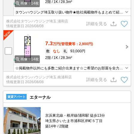
2階
1K
28.3m²
画像：14枚
タウンハウジング埼玉取り扱い物件★他社掲載物件もまとめて紹介
できます・オンラインでの面談＆見学も対応
株式会社タウンハウジング埼玉 浦和店
詳細を見る
情報更新日
2026/08/08
7.3
万円
(管理費等：2,900円)
敷
なし
礼
93,000円
2階
1K
28.3m²
画像：14枚
☆掲載物件以外にも多数ご紹介出来ます☆ご希望のお部屋を全力で
お探しさせて頂きます♪
株式会社タウンハウジング埼玉 南浦和店
詳細を見る
情報更新日
2026/08/08
エターナル
賃貸アパート
京浜東北線・根岸線/浦和駅 徒歩13分
埼玉県さいたま市浦和区岸町５丁目
築14年
2階建