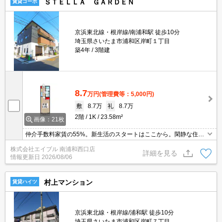
ＳＴＥＬＬＡ ＧＡＲＤＥＮ
賃貸コーポ
京浜東北線・根岸線/南浦和駅 徒歩10分
埼玉県さいたま市浦和区岸町１丁目
築4年
3階建
8.7
万円
(管理費等：5,000円)
敷
8.7万
礼
8.7万
2階
1K
23.58m²
画像：21枚
仲介手数料家賃の55%。新生活のスタートはここから。閑静な住宅
街。南向きで日当り良好。経済的な都市ガス使用。Wi-Fi無料。女性
株式会社エイブル 南浦和西口店
におすすめ。安心のオートロック。
詳細を見る
情報更新日
2026/08/06
村上マンション
賃貸ハイツ
京浜東北線・根岸線/浦和駅 徒歩10分
埼玉県さいたま市浦和区岸町７丁目