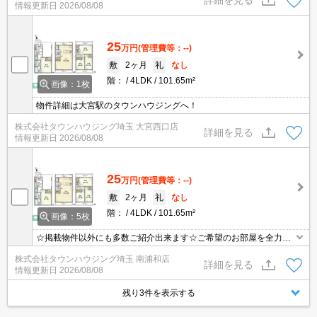
情報更新日
2026/08/08
25
万円
(管理費等：--)
敷
2ヶ月
礼
なし
階：
4LDK
101.65m²
画像：1枚
物件詳細は大宮駅のタウンハウジングへ！
株式会社タウンハウジング埼玉 大宮西口店
詳細を見る
情報更新日
2026/08/08
25
万円
(管理費等：--)
敷
2ヶ月
礼
なし
階：
4LDK
101.65m²
画像：5枚
☆掲載物件以外にも多数ご紹介出来ます☆ご希望のお部屋を全力で
お探しさせて頂きます♪
株式会社タウンハウジング埼玉 南浦和店
詳細を見る
情報更新日
2026/08/08
残り3件を表示する