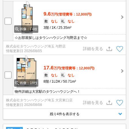
9.6
万円
(管理費等：12,000円)
敷
なし
礼
なし
3階
1K
25.35m²
画像：14枚
☆お部屋探しはタウンハウジング与野店まで☆
株式会社タウンハウジング埼玉 与野店
詳細を見る
情報更新日
2026/08/05
17.6
万円
(管理費等：12,000円)
敷
なし
礼
なし
8階
1LDK
50.71m²
画像：18枚
物件詳細は大宮駅のタウンハウジングへ！
株式会社タウンハウジング埼玉 大宮東口店
詳細を見る
情報更新日
2026/08/08
残り4件を表示する