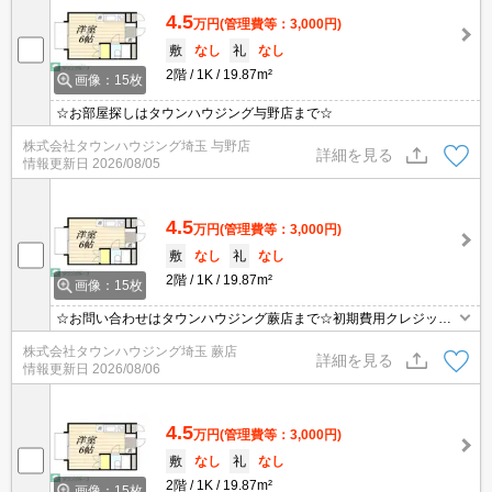
4.5
万円
(管理費等：3,000円)
敷
なし
礼
なし
2階
1K
19.87m²
画像：15枚
☆お部屋探しはタウンハウジング与野店まで☆
株式会社タウンハウジング埼玉 与野店
詳細を見る
情報更新日
2026/08/05
4.5
万円
(管理費等：3,000円)
敷
なし
礼
なし
2階
1K
19.87m²
画像：15枚
☆お問い合わせはタウンハウジング蕨店まで☆初期費用クレジット
決済相談☆オンラインでの内見・契約もお気軽にご相談ください！
株式会社タウンハウジング埼玉 蕨店
詳細を見る
情報更新日
2026/08/06
4.5
万円
(管理費等：3,000円)
敷
なし
礼
なし
2階
1K
19.87m²
画像：15枚