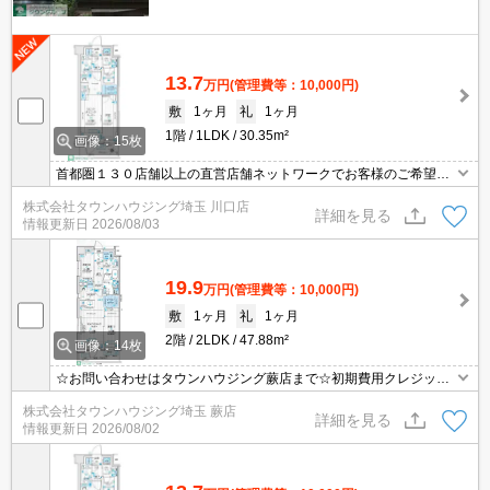
13.7
万円
(管理費等：10,000円)
敷
1ヶ月
礼
1ヶ月
1階
1LDK
30.35m²
画像：15枚
首都圏１３０店舗以上の直営店舗ネットワークでお客様のご希望に
合ったお部屋をお探しさせて頂きます☆賃貸市場に出ている情報を
株式会社タウンハウジング埼玉 川口店
まとめてご紹介☆何でもご相談下さい♪
詳細を見る
情報更新日
2026/08/03
19.9
万円
(管理費等：10,000円)
敷
1ヶ月
礼
1ヶ月
2階
2LDK
47.88m²
画像：14枚
☆お問い合わせはタウンハウジング蕨店まで☆初期費用クレジット
決済相談☆オンラインでの内見・契約もお気軽にご相談ください！
株式会社タウンハウジング埼玉 蕨店
詳細を見る
情報更新日
2026/08/02