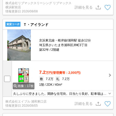
株式会社リブマックスリーシング リブマックス
詳細を見る
横浜駅前店
情報更新日
2026/08/08
Ｔ・アイランド
賃貸コーポ
京浜東北線・根岸線/浦和駅 徒歩12分
埼玉県さいたま市浦和区岸町3丁目
築32年
2階建
7.2
万円
(管理費等：2,000円)
敷
7.2万
礼
7.2万
1階
2DK
40m²
画像：17枚
久しぶりに空きました。閑静な住宅街。日当たり良好。駐車場は敷
地内。周辺には充実の生活環境。最新の空室状況はお気軽にお問い
株式会社エイブル 浦和東口店
合わせ下さい。すぐ内見できます。
詳細を見る
情報更新日
2026/08/05