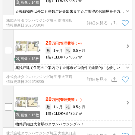
1階
1LDK+S
85.7m²
画像：14枚
☆掲載物件以外にも多数ご紹介出来ます☆ご希望のお部屋を全力で
お探しさせて頂きます♪
株式会社タウンハウジング埼玉 南浦和店
詳細を見る
情報更新日
2026/08/04
20
万円
(管理費等：--)
敷
1ヶ月
礼
0.5ヶ月
1階
1LDK+S
85.7m²
画像：15枚
築浅戸建て住宅のご案内です☆都市ガス物件で経済的にも優しい☆
スーパーとコンビニ 3駅徒歩圏内です！お問い合わせはタウンハ
株式会社タウンハウジング埼玉 東大宮店
ウジング東大宮店へ！！
詳細を見る
情報更新日
2026/08/05
20
万円
(管理費等：--)
敷
1ヶ月
礼
0.5ヶ月
1階
1LDK+S
85.7m²
画像：15枚
物件詳細は大宮駅のタウンハウジングへ！
株式会社タウンハウジング埼玉 大宮東口店