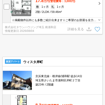
17.8
万円
(管理費等：3,000円)
敷
1ヶ月
礼
1ヶ月
2階
2LDK
59.46m²
画像：17枚
☆掲載物件以外にも多数ご紹介出来ます☆ご希望のお部屋を全力で
お探しさせて頂きます♪
株式会社タウンハウジング埼玉 南浦和店
詳細を見る
情報更新日
2026/08/04
ウィスタ岸町
賃貸アパート
京浜東北線・根岸線/浦和駅 徒歩14分
埼玉県さいたま市浦和区岸町２丁目
築23年
2階建
8.2