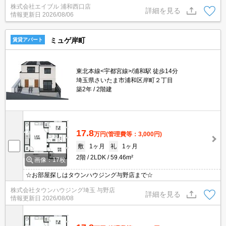
株式会社エイブル 浦和西口店
さい。すぐ内見できます。
詳細を見る
情報更新日
2026/08/06
ミュゲ岸町
賃貸アパート
東北本線<宇都宮線>/浦和駅 徒歩14分
埼玉県さいたま市浦和区岸町２丁目
築2年
2階建
17.8
万円
(管理費等：3,000円)
敷
1ヶ月
礼
1ヶ月
2階
2LDK
59.46m²
画像：17枚
☆お部屋探しはタウンハウジング与野店まで☆
株式会社タウンハウジング埼玉 与野店
詳細を見る
情報更新日
2026/08/08