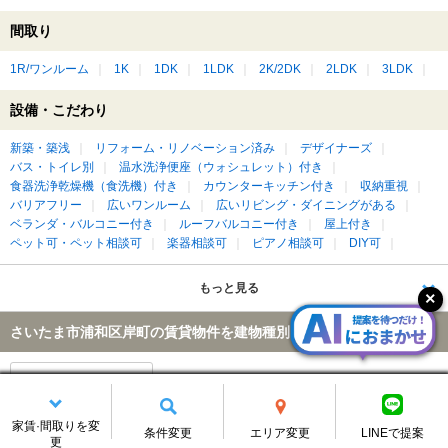
間取り
1R/ワンルーム
1K
1DK
1LDK
2K/2DK
2LDK
3LDK
設備・こだわり
新築・築浅
リフォーム・リノベーション済み
デザイナーズ
バス・トイレ別
温水洗浄便座（ウォシュレット）付き
食器洗浄乾燥機（食洗機）付き
カウンターキッチン付き
収納重視
バリアフリー
広いワンルーム
広いリビング・ダイニングがある
ベランダ・バルコニー付き
ルーフバルコニー付き
屋上付き
ペット可・ペット相談可
楽器相談可
ピアノ相談可
DIY可
もっと見る
さいたま市浦和区岸町の賃貸物件を建物種別に絞って探す
アパート
家賃·間取りを変
条件変更
エリア変更
LINEで提案
更