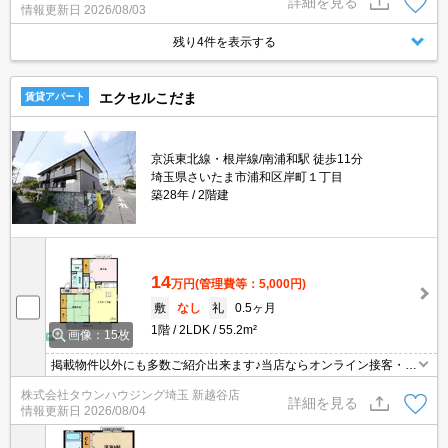
詳細を見る
情報更新日
2026/08/03
残り4件を表示する
エクセルこだま
賃貸アパート
京浜東北線・根岸線/南浦和駅 徒歩11分
埼玉県さいたま市浦和区岸町１丁目
築28年
2階建
14
万円
(管理費等：5,000円)
敷
なし
礼
0.5ヶ月
1階
2LDK
55.2m²
画像：15枚
掲載物件以外にも多数ご紹介出来ます♪当店ならオンライン接客・内
見可能です！メールでのお問い合わせの際は、電話番号も記載頂き
株式会社タウンハウジング埼玉 新越谷店
ますとスムーズに御対応できます♪
詳細を見る
情報更新日
2026/08/04