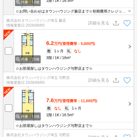
1階
1K
16.5m²
画像：18枚
☆お問い合わせはタウンハウジング蕨店まで☆初期費用クレジット
決済相談☆オンラインでの内見・契約もお気軽にご相談ください！
株式会社タウンハウジング埼玉 蕨店
詳細を見る
情報更新日
2026/08/05
6.2
万円
(管理費等：5,000円)
敷
1ヶ月
礼
なし
3階
1K
16m²
画像：20枚
☆お部屋探しはタウンハウジング与野店まで☆
株式会社タウンハウジング埼玉 与野店
詳細を見る
情報更新日
2026/08/05
7.6
万円
(管理費等：11,000円)
敷
なし
礼
1ヶ月
1階
1K
16.5m²
画像：18枚
☆お部屋探しはタウンハウジング与野店まで☆
株式会社タウンハウジング埼玉 与野店