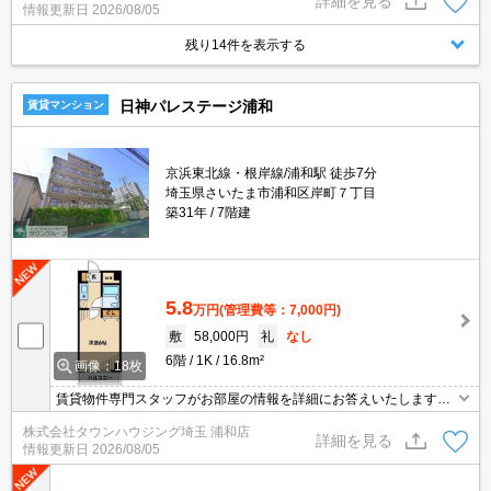
詳細を見る
情報更新日
2026/08/05
残り14件を表示する
日神パレステージ浦和
賃貸マンション
京浜東北線・根岸線/浦和駅 徒歩7分
埼玉県さいたま市浦和区岸町７丁目
築31年
7階建
5.8
万円
(管理費等：7,000円)
敷
58,000円
礼
なし
6階
1K
16.8m²
画像：18枚
賃貸物件専門スタッフがお部屋の情報を詳細にお答えいたします。
お問合わせはタウンハウジング浦和店まで♪
株式会社タウンハウジング埼玉 浦和店
詳細を見る
情報更新日
2026/08/05