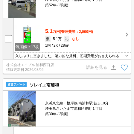
築52年
2階建
5.1
万円
(管理費等：2,000円)
敷
5.1万
礼
なし
1階
2K
28m²
画像：17枚
久しぶりに空きました。魅力的な賃料。初期費用がおさえられる物
件。最新の空室状況はお気軽にお問い合わせ下さい。すぐ内見でき
株式会社エイブル 浦和西口店
ます。保証会社要(初回、月額総賃料の50%、更新料1万円/年)。
詳細を見る
情報更新日
2026/08/05
ソレイユ南浦和
賃貸アパート
京浜東北線・根岸線/南浦和駅 徒歩10分
埼玉県さいたま市浦和区岸町１丁目
築30年
2階建