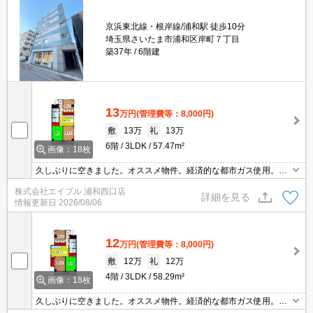
京浜東北線・根岸線/浦和駅 徒歩10分
埼玉県さいたま市浦和区岸町７丁目
築37年
6階建
13
万円
(管理費等：8,000円)
敷
13万
礼
13万
6階
3LDK
57.47m²
画像：18枚
久しぶりに空きました。オススメ物件。経済的な都市ガス使用。周
辺には充実の生活環境。駅から明るい道のり。最新の空室状況はお
株式会社エイブル 浦和西口店
気軽にお問い合わせ下さい。すぐ内見できます。
詳細を見る
情報更新日
2026/08/06
12
万円
(管理費等：8,000円)
敷
12万
礼
12万
4階
3LDK
58.29m²
画像：18枚
久しぶりに空きました。オススメ物件。経済的な都市ガス使用。周
辺には充実の生活環境。最新の空室状況はお気軽にお問い合わせ下