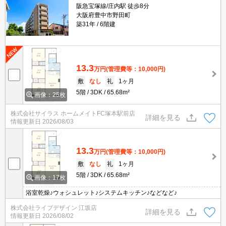
阪急宝塚線/庄内駅 徒歩8分
大阪府豊中市野田町
築31年
6階建
13.3
万円
(管理費等：10,000円)
敷
なし
礼
1ヶ月
5階
3DK
65.68m²
画像：25枚
株式会社サイラス ホームメイトFC塚本駅前店
詳細を見る
情報更新日
2026/08/03
13.3
万円
(管理費等：10,000円)
敷
なし
礼
1ヶ月
5階
3DK
65.68m²
画像：17枚
浴室乾燥♪ウォシュレット♪システムキッチン♪などなど♪
株式会社ライブデザイン 江坂店
詳細を見る
情報更新日
2026/08/02