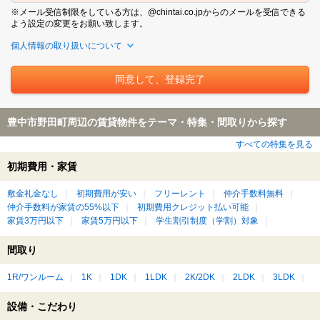
※メール受信制限をしている方は、@chintai.co.jpからのメールを受信できる
よう設定の変更をお願い致します。
個人情報の取り扱いについて
豊中市野田町周辺の賃貸物件をテーマ・特集・間取りから探す
すべての特集を見る
初期費用・家賃
敷金礼金なし
初期費用が安い
フリーレント
仲介手数料無料
仲介手数料が家賃の55%以下
初期費用クレジット払い可能
家賃3万円以下
家賃5万円以下
学生割引制度（学割）対象
間取り
1R/ワンルーム
1K
1DK
1LDK
2K/2DK
2LDK
3LDK
設備・こだわり