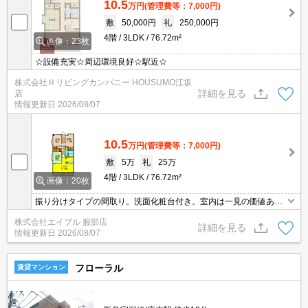
10.5
万円
(管理費等：7,000円)
敷
50,000円
礼
250,000円
4階
3LDK
76.72m²
画像：23枚
☆設備充実☆周辺環境良好☆駅近☆
株式会社Ｒリビングカンパニー HOUSUMO江坂
詳細を見る
店
情報更新日
2026/08/07
10.5
万円
(管理費等：7,000円)
敷
5万
礼
25万
4階
3LDK
76.72m²
画像：20枚
振り分けタイプの間取り。洗面化粧台付き。室内は一見の価値あ
り。角部屋。
株式会社エイブル 服部店
詳細を見る
情報更新日
2026/08/07
フローラル
賃貸マンション