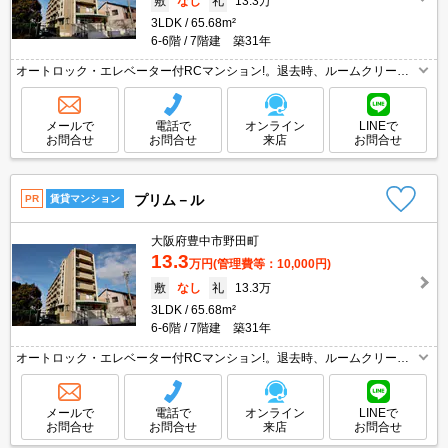
敷
なし
礼
13.3万
3LDK
65.68m²
6-6階
7階建 築31年
オートロック・エレベーター付RCマンション!。退去時、ルームクリーニ
ング料金55,000円。
メールで
電話で
オンライン
LINEで
お問合せ
お問合せ
来店
お問合せ
プリム－ル
PR
賃貸マンション
大阪府豊中市野田町
13.3
万円
(管理費等：10,000円)
敷
なし
礼
13.3万
3LDK
65.68m²
6-6階
7階建 築31年
オートロック・エレベーター付RCマンション!。退去時、ルームクリーニ
ング料金55,000円。
メールで
電話で
オンライン
LINEで
お問合せ
お問合せ
来店
お問合せ