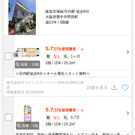
阪急宝塚線/庄内駅 徒歩8分
大阪府豊中市野田町
築21年
3階建
5.7
万円
(管理費等：--)
敷
なし
礼
1ヶ月
2階
1DK
25.2m²
画像：19枚
☆庄内駅徒歩8分☆オール電化☆ネット無料☆
株式会社Ｒリビングカンパニー HOUSUMO江坂
詳細を見る
店
情報更新日
2026/08/06
5.7
万円
(管理費等：--)
敷
なし
礼
5.7万
2階
1DK
25.2m²
画像：5枚
楽器応相談。室内に洗濯機置場あり。エアコン付き。室内は一見の