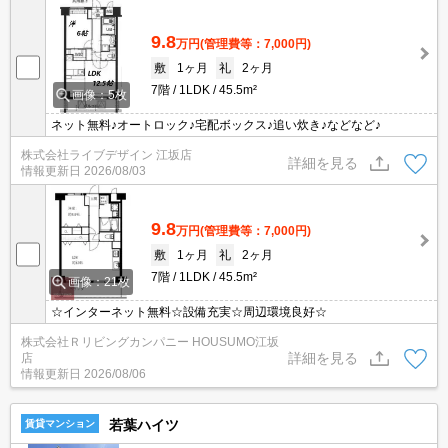
9.8
万円
(管理費等：7,000円)
敷
1ヶ月
礼
2ヶ月
7階
1LDK
45.5m²
画像：5枚
ネット無料♪オートロック♪宅配ボックス♪追い炊き♪などなど♪
株式会社ライブデザイン 江坂店
詳細を見る
情報更新日
2026/08/03
9.8
万円
(管理費等：7,000円)
敷
1ヶ月
礼
2ヶ月
7階
1LDK
45.5m²
画像：21枚
☆インターネット無料☆設備充実☆周辺環境良好☆
株式会社Ｒリビングカンパニー HOUSUMO江坂
詳細を見る
店
情報更新日
2026/08/06
若葉ハイツ
賃貸マンション