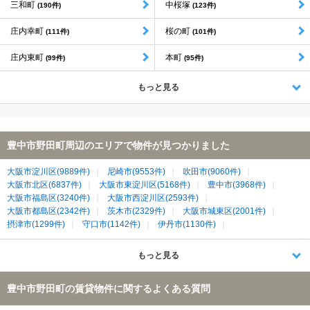
三和町
中桜塚
(190件)
(123件)
庄内幸町
桜の町
(111件)
(101件)
庄内東町
本町
(99件)
(95件)
もっと見る
豊中市野田町周辺のエリアで物件が見つかりました
大阪市淀川区(9889件)
尼崎市(9553件)
吹田市(9060件)
大阪市北区(6837件)
大阪市東淀川区(5168件)
豊中市(3968件)
大阪市福島区(3240件)
大阪市西淀川区(2593件)
大阪市都島区(2342件)
茨木市(2329件)
大阪市城東区(2001件)
摂津市(1299件)
守口市(1142件)
伊丹市(1130件)
大阪市旭区(1108件)
宝塚市(1108件)
池田市(1032件)
大阪市鶴見区(932件)
箕面市(873件)
川西市(654件)
もっと見る
豊中市野田町の賃貸物件に関するよくある質問