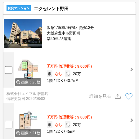
エクセレント野田
賃貸マンション
阪急宝塚線/庄内駅 徒歩12分
大阪府豊中市野田町
築40年
8階建
7
万円
(管理費等：9,000円)
敷
なし
礼
20万
1階
2DK
43.7m²
画像：23枚
株式会社エイブル 服部店
詳細を見る
情報更新日
2026/08/03
7
万円
(管理費等：9,000円)
敷
なし
礼
20万
1階
2DK
45m²
画像：21枚