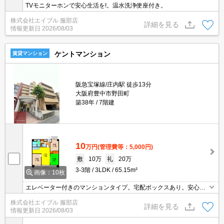
TVモニターホンで安心生活を!。温水洗浄便座付き。
株式会社エイブル 服部店
詳細を見る
情報更新日
2026/08/03
ケントマンション
賃貸マンション
阪急宝塚線/庄内駅 徒歩13分
大阪府豊中市野田町
築38年
7階建
10
万円
(管理費等：5,000円)
敷
10万
礼
20万
3-3階
3LDK
65.15m²
画像：10枚
エレベーター付きのマンションタイプ。宅配ボックスあり。安心の
鉄筋コンクリート造。TVモニターホンで安心生活を!。最寄り駅まで
株式会社エイブル 服部店
徒歩12分！。オンライン対応相談可。
詳細を見る
情報更新日
2026/08/03