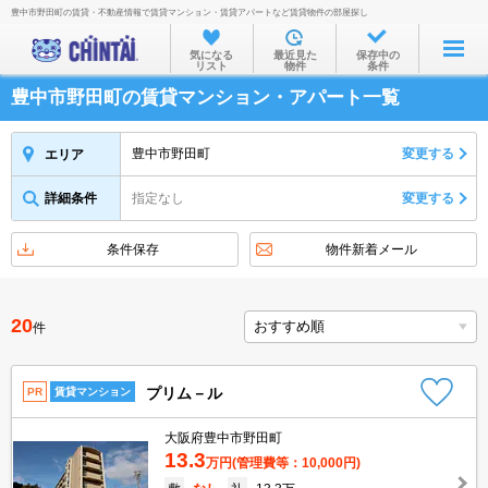
豊中市野田町の賃貸・不動産情報で賃貸マンション・賃貸アパートなど賃貸物件の部屋探し
お部屋を探す
気になる
最近見た
保存中の
リスト
物件
条件
沿線・駅から
豊中市野田町の賃貸マンション・アパート一覧
住所から
家賃相場から
豊中市野田町
変更する
エリア
通勤通学時間から
詳細条件
指定なし
変更する
物件特集から
条件保存
物件新着メール
不動産会社から
TOP
20
件
プリム－ル
PR
賃貸マンション
大阪府豊中市野田町
13.3
万円
(管理費等：10,000円)