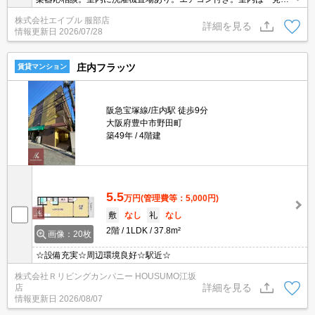
価値あり。
株式会社エイブル 服部店
詳細を見る
情報更新日
2026/07/28
庄内フラッツ
賃貸マンション
阪急宝塚線/庄内駅 徒歩9分
大阪府豊中市野田町
築49年
4階建
5.5
万円
(管理費等：5,000円)
敷
なし
礼
なし
2階
1LDK
37.8m²
画像：20枚
☆設備充実☆周辺環境良好☆駅近☆
株式会社Ｒリビングカンパニー HOUSUMO江坂
詳細を見る
店
情報更新日
2026/08/07