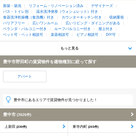
新築・築浅
リフォーム・リノベーション済み
デザイナーズ
バス・トイレ別
温水洗浄便座（ウォシュレット）付き
食器洗浄乾燥機（食洗機）付き
カウンターキッチン付き
収納重視
バリアフリー
広いワンルーム
広いリビング・ダイニングがある
ベランダ・バルコニー付き
ルーフバルコニー付き
屋上付き
ペット可・ペット相談可
楽器相談可
ピアノ相談可
DIY可
もっと見る
豊中市野田町の賃貸物件を建物種別に絞って探す
アパート
豊中市にあるエリアで賃貸物件が見つかりました！
豊中市
(3926件)
上新田
東寺内町
(230件)
(203件)