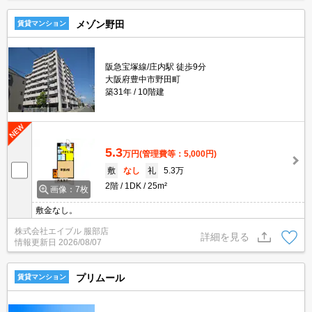
メゾン野田
賃貸マンション
阪急宝塚線/庄内駅 徒歩9分
大阪府豊中市野田町
築31年
10階建
5.3
万円
(管理費等：5,000円)
敷
なし
礼
5.3万
2階
1DK
25m²
画像：7枚
敷金なし。
株式会社エイブル 服部店
詳細を見る
情報更新日
2026/08/07
プリムール
賃貸マンション