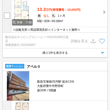
13.3
万円
(管理費等：10,000円)
敷
なし
礼
1ヶ月
6階
3DK
65.68m²
画像：24枚
☆設備充実☆周辺環境良好☆インターネット無料☆
株式会社Ｒリビングカンパニー HOUSUMO江坂
詳細を見る
店
情報更新日
2026/08/07
残り1件を表示する
アペルⅡ
賃貸マンション
阪急宝塚線/庄内駅 徒歩13分
大阪府豊中市野田町
築33年
5階建