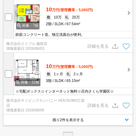
10
万円
(管理費等：5,000円)
敷
10万
礼
20万
2階
3LDK
67.54m²
画像：7枚
鉄筋コンクリート造。独立洗面台が便利。
株式会社エイブル 服部店
詳細を見る
情報更新日
2026/08/03
10
万円
(管理費等：5,000円)
敷
1ヶ月
礼
2ヶ月
3階
3LDK
65.15m²
画像：22枚
☆宅配ボックス☆インターネット無料☆庄内さくら学園区☆
株式会社Ｒリビングカンパニー HOUSUMO江坂
詳細を見る
店
情報更新日
2026/08/06
残り2件を表示する