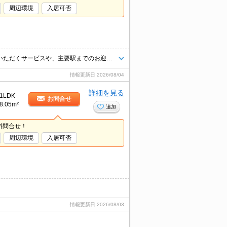
周辺環境
入居可否
当店ではご希望の物件の現地付近にて待ち合わせをさせていただきご内覧いただくサービスや、主要駅までのお迎えサービスも実施中です。詳しくは「０１２０－０１０－７９９」までお気軽にお問合せ下さい♪
情報更新日
2026/08/04
詳細を見る
1LDK
お問合せ
8.05m²
追加
料問合せ！
周辺環境
入居可否
情報更新日
2026/08/03