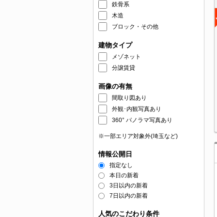
鉄骨系
木造
ブロック・その他
建物タイプ
メゾネット
分譲賃貸
画像の有無
間取り図あり
外観･内観写真あり
360° パノラマ写真あり
※一部エリア対象外(埼玉など)
情報公開日
指定なし
本日の新着
3日以内の新着
7日以内の新着
人気のこだわり条件