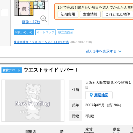
1分で完結！聞きたい項目を選んでかんたん無
初期費用
空室情報
これと似た物件
画像：17枚
写真いろいろ
オートロック
独立洗面台
株式会社サイラス ホームメイトFC平野店
(06-6703-6710)
残り1件を表示する
ウエストサイドリバーⅠ
賃貸アパート
大阪府大阪市鶴見区今津南１
目
住所
周辺地図
築年
2007年05月（築19年）
階建
3階建
家賃
敷金
間取図
階