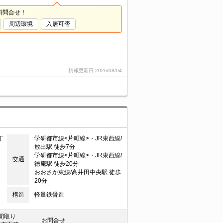
料問合せ！
周辺環境
入居可否
情報更新日
2026/08/04
丁
学研都市線<片町線>・JR東西線/
放出駅 徒歩7分
学研都市線<片町線>・JR東西線/
交通
徳庵駅 徒歩20分
おおさか東線/高井田中央駅 徒歩
20分
構造
軽量鉄骨造
間取り
お問合せ