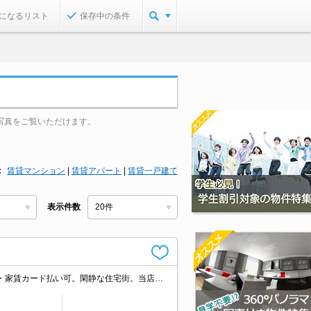
になるリスト
保存中の条件
写真をご覧いただけます。
賃貸マンション
|
賃貸アパート
|
賃貸一戸建て
表示件数
南向きで日当り良好。最上階。RC造。インターネット無料で使い放題。初期費用・家賃カード払い可。閑静な住宅街。当店のみの専属専任物件。敷金・礼金なし。当店のお勧め物件です。引越指定業者あり。