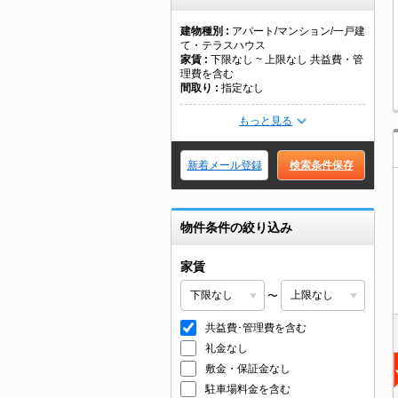
建物種別
アパート/マンション/一戸建
て・テラスハウス
家賃
下限なし ~ 上限なし 共益費・管
理費を含む
間取り
指定なし
もっと見る
新着メール登録
検索条件保存
物件条件の絞り込み
家賃
〜
共益費･管理費を含む
礼金なし
敷金・保証金なし
駐車場料金を含む