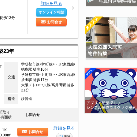
詳細を見る
オンライン相談
徒歩13分
お問合せ
築23年
学研都市線<片町線>・JR東西線/
丁
徳庵駅 徒歩10分
学研都市線<片町線>・JR東西線/
交通
放出駅 徒歩17分
大阪メトロ中央線/高井田駅 徒歩
21分
構造
鉄骨造
間取り
お問合せ
専有面積
詳細を見る
1K
お問合せ
0.09m²
追加