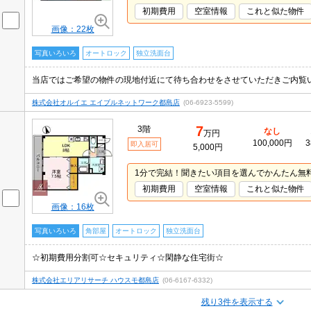
初期費用
空室情報
これと似た物件
画像：22枚
写真いろいろ
オートロック
独立洗面台
株式会社オルイエ エイブルネットワーク都島店
(06-6923-5599)
7
3階
なし
万円
100,000円
3
即入居可
5,000円
1分で完結！聞きたい項目を選んでかんたん無
初期費用
空室情報
これと似た物件
画像：16枚
写真いろいろ
角部屋
オートロック
独立洗面台
☆初期費用分割可☆セキュリティ☆閑静な住宅街☆
株式会社エリアリサーチ ハウスモ都島店
(06-6167-6332)
残り3件を表示する