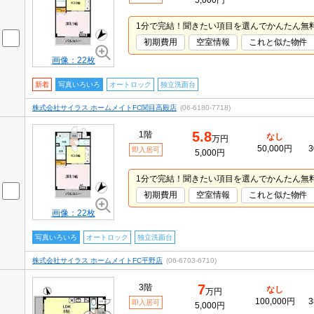
5,000円
1分で完結！聞きたい項目を選んでかんたん無
初期費用
空室情報
これと似た物件
画像：22枚
新着
写真いろいろ
オートロック
独立洗面台
株式会社サイラス ホームメイトFC関目高殿店
(06-6180-7718)
5.8
1階
なし
万円
50,000円
3
即入居可
5,000円
1分で完結！聞きたい項目を選んでかんたん無
初期費用
空室情報
これと似た物件
画像：22枚
写真いろいろ
オートロック
独立洗面台
株式会社サイラス ホームメイトFC平野店
(06-6703-6710)
7
3階
なし
万円
100,000円
3
即入居可
5,000円