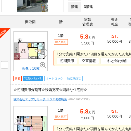
階建
3階建
家賃
敷金
間取図
階
管理費
礼金
5.8
1階
なし
万円
50,000円
3
即入居可
5,500円
1分で完結！聞きたい項目を選んでかんたん無
初期費用
空室情報
これと似た物件
画像：16枚
新着
写真いろいろ
オートロック
独立洗面台
☆初期費用分割可☆設備充実☆閑静な住宅街☆
株式会社エリアリサーチ ハウスモ都島店
(06-6167-6332)
5.8
1階
なし
万円
50,000円
3
即入居可
5,000円
1分で完結！聞きたい項目を選んでかんたん無