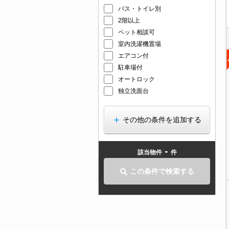
バス・トイレ別
2階以上
ペット相談可
室内洗濯機置場
エアコン付
駐車場付
オートロック
独立洗面台
その他の条件を追加する
-
該当物件
件
この条件で検索する