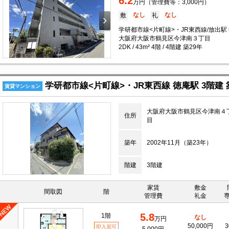
6.2
万円（管理費等：3,000円）
なし
なし
敷
礼
学研都市線<片町線>・JR東西線/放出駅 
大阪府大阪市鶴見区今津南３丁目
2DK / 43m² 4階 / 4階建 築29年
学研都市線<片町線>・JR東西線 徳庵駅 3階建 
賃貸マンション
大阪府大阪市鶴見区今津南４
住所
目
築年
2002年11月（築23年）
階建
3階建
家賃
敷金
間取図
階
管理費
礼金
5.8
1階
なし
万円
50,000円
3
即入居可