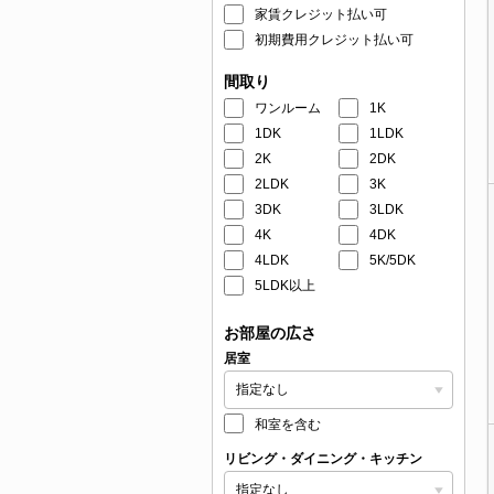
家賃クレジット払い可
初期費用クレジット払い可
間取り
ワンルーム
1K
1DK
1LDK
2K
2DK
2LDK
3K
3DK
3LDK
4K
4DK
4LDK
5K/5DK
5LDK以上
お部屋の広さ
居室
和室を含む
リビング・ダイニング・キッチン