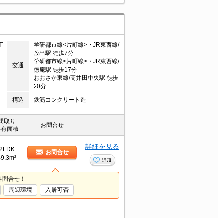
丁
学研都市線<片町線>・JR東西線/
放出駅 徒歩7分
学研都市線<片町線>・JR東西線/
交通
徳庵駅 徒歩17分
おおさか東線/高井田中央駅 徒歩
20分
構造
鉄筋コンクリート造
間取り
お問合せ
専有面積
詳細を見る
2LDK
お問合せ
49.3m²
追加
料問合せ！
周辺環境
入居可否