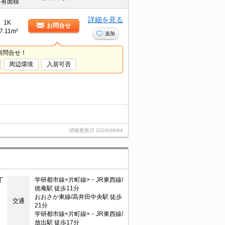
専有面積
詳細を見る
1K
お問合せ
7.11m²
追加
料問合せ！
周辺環境
入居可否
情報更新日
2026/08/04
丁
学研都市線<片町線>・JR東西線/
徳庵駅 徒歩11分
おおさか東線/高井田中央駅 徒歩
交通
21分
学研都市線<片町線>・JR東西線/
放出駅 徒歩17分