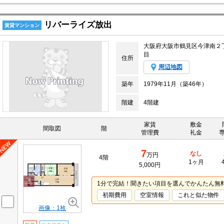
リバーライズ放出
賃貸マンション
大阪府大阪市鶴見区今津南２
目
住所
周辺地図
築年
1979年11月（築46年）
階建
4階建
家賃
敷金
間取図
階
管理費
礼金
7
なし
万円
4階
1ヶ月
5,000円
1分で完結！聞きたい項目を選んでかんたん無
初期費用
空室情報
これと似た物件
画像：1枚