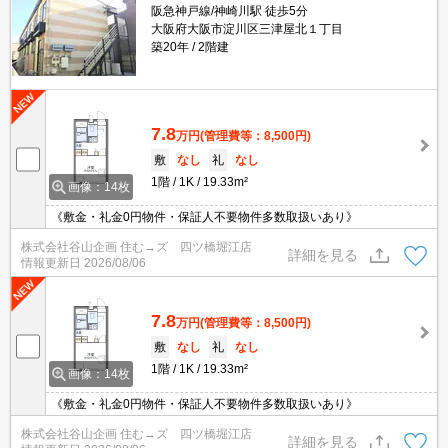
阪急神戸線/神崎川駅 徒歩5分
大阪府大阪市淀川区三津屋北１丁目
築20年
2階建
7.8
万円
(管理費等：8,500円)
敷
なし
礼
なし
1階
1K
19.33m²
画像：14枚
《敷金・礼金0円物件・保証人不要物件多数取扱いあり》
株式会社谷山企画 住む→ズ 四ツ橋堀江店
詳細を見る
情報更新日
2026/08/06
7.8
万円
(管理費等：8,500円)
敷
なし
礼
なし
1階
1K
19.33m²
画像：14枚
《敷金・礼金0円物件・保証人不要物件多数取扱いあり》
株式会社谷山企画 住む→ズ 四ツ橋堀江店
詳細を見る