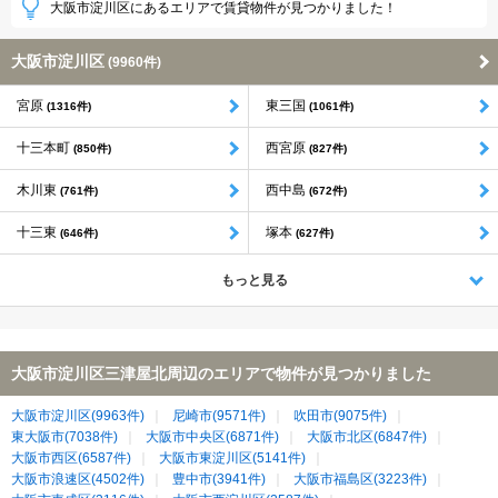
大阪市淀川区にあるエリアで賃貸物件が見つかりました！
大阪市淀川区
(9960件)
宮原
東三国
(1316件)
(1061件)
十三本町
西宮原
(850件)
(827件)
木川東
西中島
(761件)
(672件)
十三東
塚本
(646件)
(627件)
もっと見る
大阪市淀川区三津屋北周辺のエリアで物件が見つかりました
大阪市淀川区(9963件)
尼崎市(9571件)
吹田市(9075件)
東大阪市(7038件)
大阪市中央区(6871件)
大阪市北区(6847件)
大阪市西区(6587件)
大阪市東淀川区(5141件)
大阪市浪速区(4502件)
豊中市(3941件)
大阪市福島区(3223件)