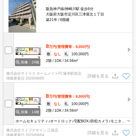
阪急神戸線/神崎川駅 徒歩6分
大阪府大阪市淀川区三津屋北１丁目
築21年
6階建
8
万円
(管理費等：8,000円)
敷
なし
礼
100,000円
2階
1DK
34.56m²
画像：24枚
株式会社サイラス ホームメイトFC塚本駅前店
詳細を見る
情報更新日
2026/08/05
8
万円
(管理費等：8,000円)
敷
なし
礼
100,000円
2階
1DK
34.56m²
画像：14枚
ホームセキュリティ♪オートロック♪宅配BOX♪防犯カメラ♪モニター
ホン♪浴室乾燥
株式会社ライブデザイン 江坂店
詳細を見る
情報更新日
2026/08/04