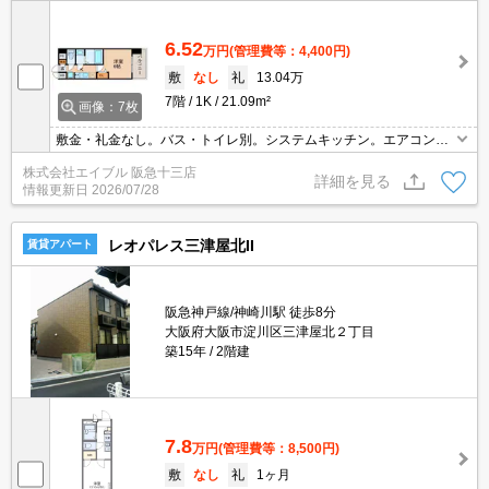
6.52
万円
(管理費等：4,400円)
敷
なし
礼
13.04万
7階
1K
21.09m²
画像：7枚
敷金・礼金なし。バス・トイレ別。システムキッチン。エアコン1
基付き。オートロック。温水洗浄便座付き。仲介手数料家賃の0.55
株式会社エイブル 阪急十三店
ヶ月分。
詳細を見る
情報更新日
2026/07/28
レオパレス三津屋北II
賃貸アパート
阪急神戸線/神崎川駅 徒歩8分
大阪府大阪市淀川区三津屋北２丁目
築15年
2階建
7.8
万円
(管理費等：8,500円)
敷
なし
礼
1ヶ月