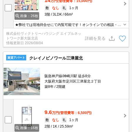
14
万円
(管理費等：15,000円)
敷
なし
礼
1ヶ月
3階
3LDK
66m²
画像：26枚
★弊社では現地待合せにて内覧可能です！オンラインでの相談・内
覧も可能です！★
株式会社ヴィクトリーハウジング エイブルネッ
詳細を見る
トワーク新大阪北店
情報更新日
2026/08/04
クレイノピノワール三津屋北
賃貸アパート
阪急神戸線/神崎川駅 徒歩8分
大阪府大阪市淀川区三津屋北２丁目
築8年
2階建
9.6
万円
(管理費等：6,500円)
敷
なし
礼
1ヶ月
2階
1K
25.59m²
画像：16枚