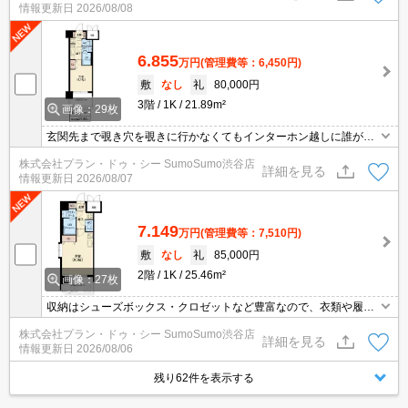
情報更新日
2026/08/08
6.855
万円
(管理費等：6,450円)
敷
なし
礼
80,000円
3階
1K
21.89m²
画像：29枚
玄関先まで覗き穴を覗きに行かなくてもインターホン越しに誰が来
たのかを確認できるので防犯対策につながります。お風呂に入って
株式会社プラン・ドゥ・シー SumoSumo渋谷店
いるときに宅配業者が来てしまっても宅配ボックスがあるので、わ
詳細を見る
情報更新日
2026/08/07
ざわざ出なくても荷物を受け取ることができます。収納はクロゼッ
ト・シューズボックスなど豊富なので、広々と空間を利用すること
も可能です。
7.149
万円
(管理費等：7,510円)
敷
なし
礼
85,000円
2階
1K
25.46m²
画像：27枚
収納はシューズボックス・クロゼットなど豊富なので、衣類や履き
物の整理がしやすく便利です。共用部には宅配ボックスが備え付け
株式会社プラン・ドゥ・シー SumoSumo渋谷店
られているため、外出が多い方でも荷物を受け取ることができま
詳細を見る
情報更新日
2026/08/06
す。室内設備は浴室乾燥機・洗面化粧台など充実した設備を備え付
けています。ビジネスマンには必須の、インターネット有り物件で
残り62件を表示する
す。