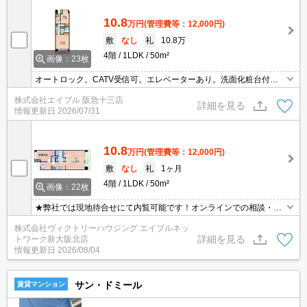
10.8
万円
(管理費等：12,000円)
敷
なし
礼
10.8万
4階
1LDK
50m²
画像：23枚
オートロック。CATV受信可。エレベーターあり。洗面化粧台付
き。室内に洗濯機置場あり。ペット飼育の場合、礼金2ヵ月分増。
株式会社エイブル 阪急十三店
詳細を見る
情報更新日
2026/07/31
10.8
万円
(管理費等：12,000円)
敷
なし
礼
1ヶ月
4階
1LDK
50m²
画像：22枚
★弊社では現地待合せにて内覧可能です！オンラインでの相談・内
覧も可能です！★
株式会社ヴィクトリーハウジング エイブルネッ
詳細を見る
トワーク新大阪北店
情報更新日
2026/08/04
サン・ドミール
賃貸マンション