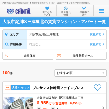
大阪市淀川区三津屋北の賃貸・不動産情報で賃貸マンション・賃貸アパートなど賃貸物件の部屋探し
お部屋を探す
気になる
最近見た
保存中の
リスト
物件
条件
沿線・駅から
大阪市淀川区三津屋北の賃貸マンション・アパート一覧
住所から
家賃相場から
大阪市淀川区三津屋北
変更する
エリア
通勤通学時間から
詳細条件
指定なし
変更する
物件特集から
条件保存
物件新着メール
不動産会社から
TOP
100
件
プレサンス神崎川ファインブレス
PR
賃貸マンション
大阪府大阪市淀川区三津屋北２丁目
6.955
万円
(管理費等：6,450円)