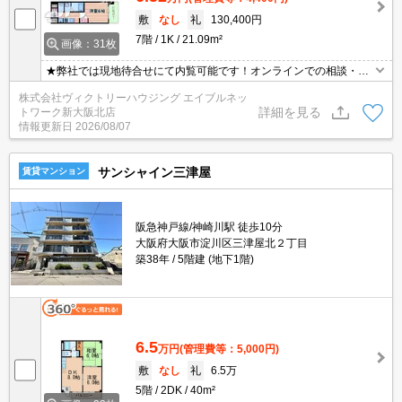
敷
なし
礼
130,400円
7階
1K
21.09m²
画像：31枚
★弊社では現地待合せにて内覧可能です！オンラインでの相談・内
覧も可能です！★
株式会社ヴィクトリーハウジング エイブルネッ
詳細を見る
トワーク新大阪北店
情報更新日
2026/08/07
サンシャイン三津屋
賃貸マンション
阪急神戸線/神崎川駅 徒歩10分
大阪府大阪市淀川区三津屋北２丁目
築38年
5階建 (地下1階)
6.5
万円
(管理費等：5,000円)
敷
なし
礼
6.5万
5階
2DK
40m²