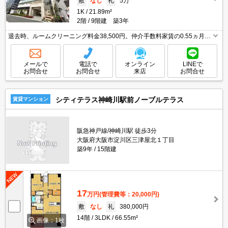
敷
なし
礼
5万
1K
21.89m²
2階
9階建 築3年
退去時、ルームクリーニング料金38,500円。仲介手数料家賃の0.55ヵ月
分。インターネット無料。
メールで
電話で
オンライン
LINEで
お問合せ
お問合せ
来店
お問合せ
シティテラス神崎川駅前ノーブルテラス
賃貸マンション
阪急神戸線/神崎川駅 徒歩3分
大阪府大阪市淀川区三津屋北１丁目
築9年
15階建
17
万円
(管理費等：20,000円)
敷
なし
礼
380,000円
14階
3LDK
66.55m²
画像：1枚