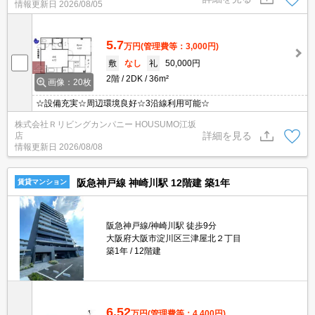
情報更新日
2026/08/05
5.7
万円
(管理費等：3,000円)
敷
なし
礼
50,000円
2階
2DK
36m²
画像：20枚
☆設備充実☆周辺環境良好☆3沿線利用可能☆
株式会社Ｒリビングカンパニー HOUSUMO江坂
詳細を見る
店
情報更新日
2026/08/08
阪急神戸線 神崎川駅 12階建 築1年
賃貸マンション
阪急神戸線/神崎川駅 徒歩9分
大阪府大阪市淀川区三津屋北２丁目
築1年
12階建
6.52
万円
(管理費等：4,400円)