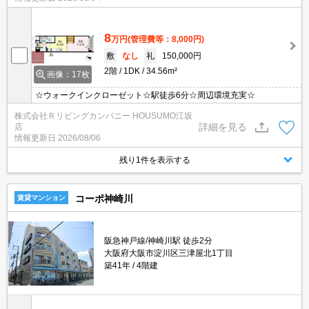
8
万円
(管理費等：8,000円)
敷
なし
礼
150,000円
2階
1DK
34.56m²
画像：17枚
☆ウォークインクローゼット☆駅徒歩6分☆周辺環境充実☆
株式会社Ｒリビングカンパニー HOUSUMO江坂
詳細を見る
店
情報更新日
2026/08/06
残り1件を表示する
コーポ神崎川
賃貸マンション
阪急神戸線/神崎川駅 徒歩2分
大阪府大阪市淀川区三津屋北1丁目
築41年
4階建