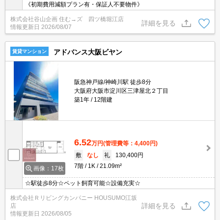
《初期費用減額プラン有・保証人不要物件》
株式会社谷山企画 住む→ズ 四ツ橋堀江店
詳細を見る
情報更新日
2026/08/07
アドバンス大阪ビヤン
賃貸マンション
阪急神戸線/神崎川駅 徒歩8分
大阪府大阪市淀川区三津屋北２丁目
築1年
12階建
6.52
万円
(管理費等：4,400円)
敷
なし
礼
130,400円
7階
1K
21.09m²
画像：17枚
☆駅徒歩8分☆ペット飼育可能☆設備充実☆
株式会社Ｒリビングカンパニー HOUSUMO江坂
詳細を見る
店
情報更新日
2026/08/05