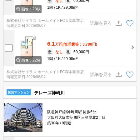
敷
なし
礼
60,000円
1階
1K
29.08m²
画像：23枚
株式会社サイラス ホームメイトFC天満駅前店
詳細を見る
情報更新日
2026/08/07
6.1
万円
(管理費等：3,700円)
敷
なし
礼
60,000円
1階
1K
29.08m²
画像：22枚
株式会社サイラス ホームメイトFC塚本駅前店
詳細を見る
情報更新日
2026/08/04
テレーズ神崎川
賃貸マンション
阪急神戸線/神崎川駅 徒歩6分
大阪府大阪市淀川区三津屋北2丁目
築30年
9階建