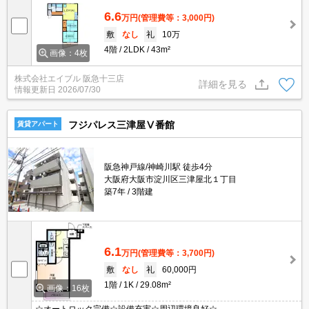
6.6
万円
(管理費等：3,000円)
敷
なし
礼
10万
4階
2LDK
43m²
画像：4枚
株式会社エイブル 阪急十三店
詳細を見る
情報更新日
2026/07/30
フジパレス三津屋Ⅴ番館
賃貸アパート
阪急神戸線/神崎川駅 徒歩4分
大阪府大阪市淀川区三津屋北１丁目
築7年
3階建
6.1
万円
(管理費等：3,700円)
敷
なし
礼
60,000円
1階
1K
29.08m²
画像：16枚