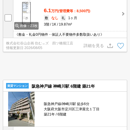
6.1
万円
(管理費等：8,500円)
敷
なし
礼
1ヶ月
3階
1K
19.87m²
画像：23枚
《敷金・礼金0円物件・保証人不要物件多数取扱いあり》
株式会社谷山企画 住む→ズ 四ツ橋堀江店
詳細を見る
情報更新日
2026/08/05
阪急神戸線 神崎川駅 6階建 築21年
賃貸マンション
阪急神戸線/神崎川駅 徒歩6分
大阪府大阪市淀川区三津屋北１丁目
築21年
6階建