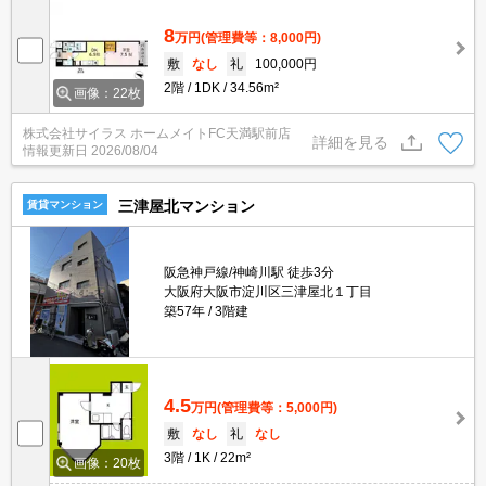
8
万円
(管理費等：8,000円)
敷
なし
礼
100,000円
2階
1DK
34.56m²
画像：22枚
株式会社サイラス ホームメイトFC天満駅前店
詳細を見る
情報更新日
2026/08/04
三津屋北マンション
賃貸マンション
阪急神戸線/神崎川駅 徒歩3分
大阪府大阪市淀川区三津屋北１丁目
築57年
3階建
4.5
万円
(管理費等：5,000円)
敷
なし
礼
なし
3階
1K
22m²
画像：20枚