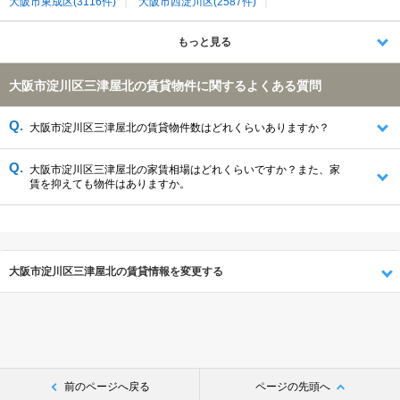
大阪市東成区(3116件)
大阪市西淀川区(2587件)
大阪市都島区(2337件)
茨木市(2317件)
大阪市城東区(2013件)
大阪市生野区(1974件)
大阪市天王寺区(1957件)
もっと見る
大阪市阿倍野区(1646件)
八尾市(1357件)
摂津市(1298件)
門真市(1173件)
守口市(1143件)
伊丹市(1140件)
大阪市淀川区三津屋北の賃貸物件に関するよくある質問
大阪市旭区(1114件)
大阪市港区(1111件)
大阪市鶴見区(935件)
大阪市西成区(531件)
大阪市大正区(496件)
大阪市此花区(263件)
大阪市淀川区三津屋北の賃貸物件数はどれくらいありますか？
大阪市淀川区三津屋北の家賃相場はどれくらいですか？また、家
賃を抑えても物件はありますか。
大阪市淀川区三津屋北の賃貸情報を変更する
前のページへ戻る
ページの先頭へ