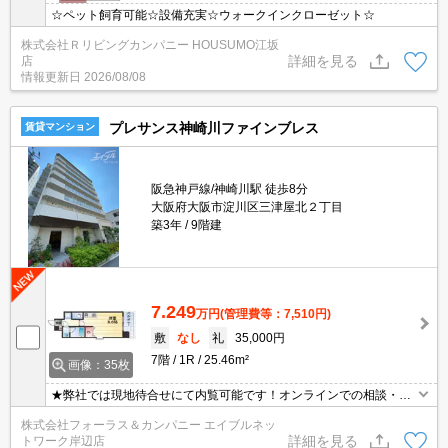
☆ペット飼育可能☆設備充実☆ウォークインクローゼット☆
株式会社Ｒリビングカンパニー HOUSUMO江坂
詳細を見る
店
情報更新日
2026/08/08
プレサンス神崎川ファインブレス
賃貸マンション
阪急神戸線/神崎川駅 徒歩8分
大阪府大阪市淀川区三津屋北２丁目
築3年
9階建
7.249
万円
(管理費等：7,510円)
敷
なし
礼
35,000円
7階
1R
25.46m²
画像：35枚
★弊社では現地待合せにて内覧可能です！オンラインでの相談・内
覧も可能です！★
株式会社フォーラス＆カンパニー エイブルネッ
詳細を見る
トワーク岸辺店