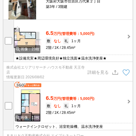
大阪府大阪市住吉区万代東２丁目
築3年
3階建
6.5
万円
(管理費等：5,000円)
敷
なし
礼
1ヶ月
2階
1K
28.45m²
画像：23枚
★設備充実★周辺環境良好★独立洗面★温水洗浄便座★
株式会社エリアリサーチ ハウスモ不動産 天王寺
詳細を見る
店
情報更新日
2026/08/02
6.5
万円
(管理費等：5,000円)
敷
なし
礼
1ヶ月
2階
1K
28.45m²
画像：13枚
ウォークインクロゼット、浴室乾燥機、温水洗浄便座
ＢＲＵＮＯ不動産株式会社 エイブルネットワー