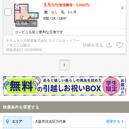
3.5
万円
(管理費等：5,000円)
敷
なし
礼
1ヶ月
6階
1K
18m²
画像：7枚
コンビニも近く便利な立地です
ＢＲＵＮＯ不動産株式会社 エイブルネットワー
詳細を見る
ク住之江公園店
情報更新日
2026/08/06
1
検索条件を変更する
大阪市住吉区万代東
変更する
エリア