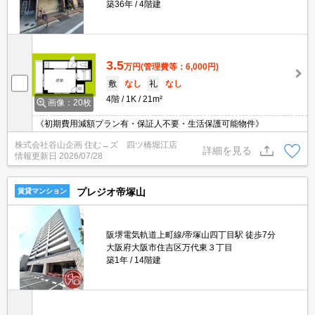
築36年
4階建
3.5
万円
(管理費等：6,000円)
敷
なし
礼
なし
4階
1K
21m²
画像：20枚
《初期費用減額プラン有・保証人不要・生活保護可能物件》
株式会社谷山企画 住む→ズ 四ツ橋堀江店
詳細を見る
情報更新日
2026/07/28
プレジオ帝塚山
賃貸マンション
阪堺電気軌道上町線/帝塚山四丁目駅 徒歩7分
大阪府大阪市住吉区万代東３丁目
築1年
14階建