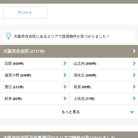
アパート
大阪市住吉区にあるエリアで賃貸物件が見つかりました！
大阪市住吉区
(2717件)
苅田
山之内
(928件)
(358件)
遠里小野
清水丘
(238件)
(188件)
墨江
長居
(111件)
(95件)
杉本
上住吉
(82件)
(77件)
もっと見る
大阪市住吉区万代東周辺のエリアで物件が見つかりました