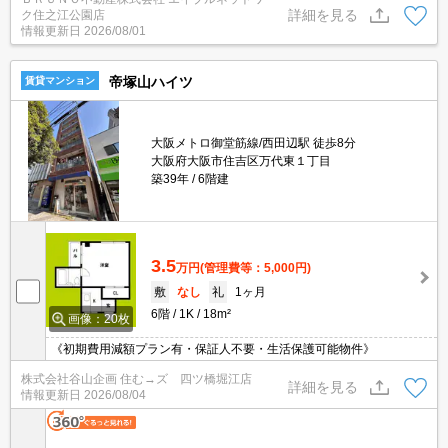
詳細を見る
ク住之江公園店
情報更新日
2026/08/01
帝塚山ハイツ
賃貸マンション
大阪メトロ御堂筋線/西田辺駅 徒歩8分
大阪府大阪市住吉区万代東１丁目
築39年
6階建
3.5
万円
(管理費等：5,000円)
敷
なし
礼
1ヶ月
6階
1K
18m²
画像：20枚
《初期費用減額プラン有・保証人不要・生活保護可能物件》
株式会社谷山企画 住む→ズ 四ツ橋堀江店
詳細を見る
情報更新日
2026/08/04