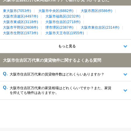
東大阪市(7053件)
大阪市中央区(6882件)
大阪市西区(6586件)
大阪市浪速区(4497件)
大阪市福島区(3232件)
大阪市東成区(3118件)
大阪市住吉区(2718件)
大阪市平野区(2608件)
堺市堺区(2387件)
大阪市東住吉区(2314件)
大阪市生野区(1973件)
大阪市天王寺区(1955件)
大阪市阿倍野区(1653件)
八尾市(1357件)
堺市北区(1226件)
大阪市港区(1122件)
大阪市住之江区(861件)
堺市中区(751件)
もっと見る
堺市東区(729件)
堺市西区(683件)
大阪市西成区(531件)
大阪市大正区(497件)
高石市(479件)
松原市(459件)
大阪市住吉区万代東の賃貸物件に関するよくある質問
羽曳野市(444件)
藤井寺市(320件)
大阪市此花区(263件)
堺市美原区(137件)
大阪市住吉区万代東の賃貸物件数はどれくらいありますか？
大阪市住吉区万代東の家賃相場はどれくらいですか？また、家賃
を抑えても物件はありますか。