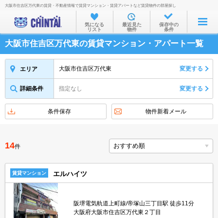
大阪市住吉区万代東の賃貸・不動産情報で賃貸マンション・賃貸アパートなど賃貸物件の部屋探し
お部屋を探す
気になる
最近見た
保存中の
リスト
物件
条件
沿線・駅から
大阪市住吉区万代東の賃貸マンション・アパート一覧
住所から
家賃相場から
大阪市住吉区万代東
変更する
エリア
通勤通学時間から
詳細条件
指定なし
変更する
物件特集から
条件保存
物件新着メール
不動産会社から
TOP
14
件
エルハイツ
賃貸マンション
阪堺電気軌道上町線/帝塚山三丁目駅 徒歩11分
大阪府大阪市住吉区万代東２丁目