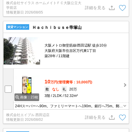
株式会社サイラス ホームメイトＦＣ大阪公立大
せ♪初期費用がご心配な方はクレジット決済が可能ですので安心して
詳細を見る
学前店
お部屋探し頂けます。
情報更新日
2026/08/05
Ｈａｃｈｉｂｕｓｅ帝塚山
賃貸マンション
大阪メトロ御堂筋線/西田辺駅 徒歩10分
大阪府大阪市住吉区万代東1丁目
築28年
11階建
10
万円
(管理費等：10,000円)
敷
なし
礼
20万
3階
2LDK
52.32m²
画像：23枚
24Hスーパーへ90m。ファミリーマートへ190m。銀行へ75m。郵便
局へ25m。
株式会社エイブル 西田辺店
詳細を見る
情報更新日
2026/08/02