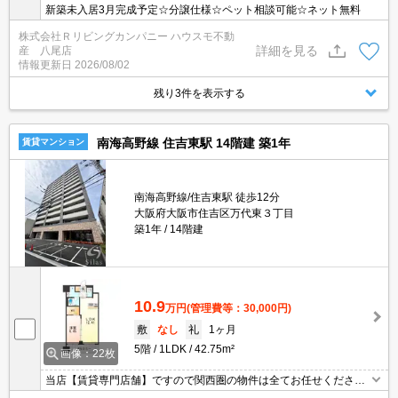
新築未入居3月完成予定☆分譲仕様☆ペット相談可能☆ネット無料
株式会社Ｒリビングカンパニー ハウスモ不動
詳細を見る
産 八尾店
情報更新日
2026/08/02
残り3件を表示する
南海高野線 住吉東駅 14階建 築1年
賃貸マンション
南海高野線/住吉東駅 徒歩12分
大阪府大阪市住吉区万代東３丁目
築1年
14階建
10.9
万円
(管理費等：30,000円)
敷
なし
礼
1ヶ月
5階
1LDK
42.75m²
画像：22枚
当店【賃貸専門店舗】ですので関西圏の物件は全てお任せくださ
い！どこにある物件でも当店までお気軽にお問い合わせくださいま