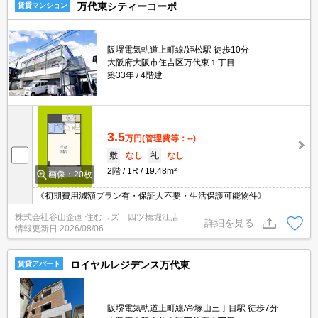
万代東シティーコーポ
賃貸マンション
阪堺電気軌道上町線/姫松駅 徒歩10分
大阪府大阪市住吉区万代東１丁目
築33年
4階建
3.5
万円
(管理費等：--)
敷
なし
礼
なし
2階
1R
19.48m²
画像：20枚
《初期費用減額プラン有・保証人不要・生活保護可能物件》
株式会社谷山企画 住む→ズ 四ツ橋堀江店
詳細を見る
情報更新日
2026/08/06
ロイヤルレジデンス万代東
賃貸アパート
阪堺電気軌道上町線/帝塚山三丁目駅 徒歩7分