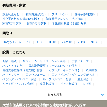
初期費用・家賃
敷金礼金なし
初期費用が安い
フリーレント
仲介手数料無料
仲介手数料が家賃の55%以下
初期費用クレジット払い可能
家賃3万円以下
家賃5万円以下
学生割引制度（学割）対象
間取り
1R/ワンルーム
1K
1DK
1LDK
2K/2DK
2LDK
3LDK
設備・こだわり
新築・築浅
リフォーム・リノベーション済み
デザイナーズ
バス・トイレ別
温水洗浄便座（ウォシュレット）付き
食器洗浄乾燥機（食洗機）付き
カウンターキッチン付き
収納重視
バリアフリー
広いワンルーム
広いリビング・ダイニングがある
ベランダ・バルコニー付き
ルーフバルコニー付き
屋上付き
ペット可・ペット相談可
楽器相談可
ピアノ相談可
DIY可
もっと見る
大阪市住吉区万代東の賃貸物件を建物種別に絞って探す