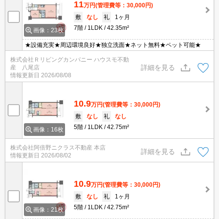
11
万円
(管理費等：30,000円)
敷
なし
礼
1ヶ月
7階
1LDK
42.35m²
画像：23枚
★設備充実★周辺環境良好★独立洗面★ネット無料★ペット可能★
株式会社Ｒリビングカンパニー ハウスモ不動
詳細を見る
産 八尾店
情報更新日
2026/08/08
10.9
万円
(管理費等：30,000円)
敷
なし
礼
なし
5階
1LDK
42.75m²
画像：16枚
株式会社阿倍野ニクラス不動産 本店
詳細を見る
情報更新日
2026/08/02
10.9
万円
(管理費等：30,000円)
敷
なし
礼
1ヶ月
5階
1LDK
42.75m²
画像：21枚