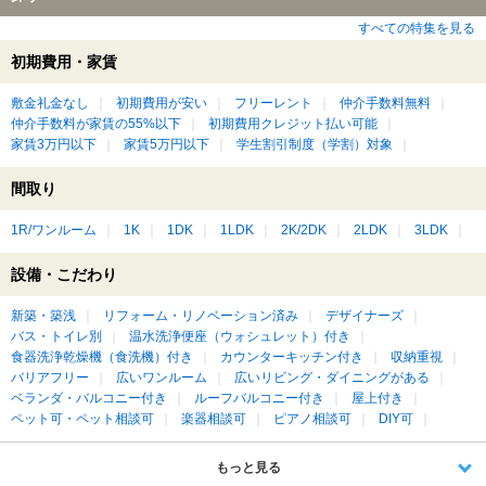
すべての特集を見る
初期費用・家賃
敷金礼金なし
初期費用が安い
フリーレント
仲介手数料無料
仲介手数料が家賃の55%以下
初期費用クレジット払い可能
家賃3万円以下
家賃5万円以下
学生割引制度（学割）対象
間取り
1R/ワンルーム
1K
1DK
1LDK
2K/2DK
2LDK
3LDK
設備・こだわり
新築・築浅
リフォーム・リノベーション済み
デザイナーズ
バス・トイレ別
温水洗浄便座（ウォシュレット）付き
食器洗浄乾燥機（食洗機）付き
カウンターキッチン付き
収納重視
バリアフリー
広いワンルーム
広いリビング・ダイニングがある
ベランダ・バルコニー付き
ルーフバルコニー付き
屋上付き
ペット可・ペット相談可
楽器相談可
ピアノ相談可
DIY可
もっと見る