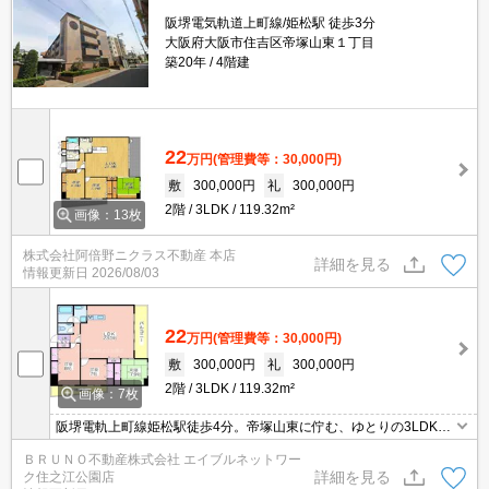
阪堺電気軌道上町線/姫松駅 徒歩3分
大阪府大阪市住吉区帝塚山東１丁目
築20年
4階建
22
万円
(管理費等：30,000円)
敷
300,000円
礼
300,000円
2階
3LDK
119.32m²
画像：13枚
株式会社阿倍野ニクラス不動産 本店
詳細を見る
情報更新日
2026/08/03
22
万円
(管理費等：30,000円)
敷
300,000円
礼
300,000円
2階
3LDK
119.32m²
画像：7枚
阪堺電軌上町線姫松駅徒歩4分。帝塚山東に佇む、ゆとりの3LDK。
専有面積119㎡、オートロックや宅配ボックス、防犯カメラなど充
ＢＲＵＮＯ不動産株式会社 エイブルネットワー
実の設備が、安心で快適な毎日をサポートします。
詳細を見る
ク住之江公園店