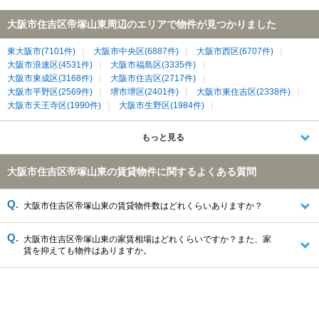
大阪市住吉区帝塚山東周辺のエリアで物件が見つかりました
東大阪市(7101件)
大阪市中央区(6887件)
大阪市西区(6707件)
大阪市浪速区(4531件)
大阪市福島区(3335件)
大阪市東成区(3168件)
大阪市住吉区(2717件)
大阪市平野区(2569件)
堺市堺区(2401件)
大阪市東住吉区(2338件)
大阪市天王寺区(1990件)
大阪市生野区(1984件)
大阪市阿倍野区(1659件)
八尾市(1383件)
堺市北区(1233件)
大阪市港区(1128件)
大阪市住之江区(854件)
堺市中区(762件)
もっと見る
堺市東区(733件)
堺市西区(682件)
大阪市西成区(528件)
大阪市大正区(495件)
高石市(490件)
松原市(467件)
大阪市住吉区帝塚山東の賃貸物件に関するよくある質問
羽曳野市(444件)
藤井寺市(330件)
大阪市此花区(259件)
堺市美原区(139件)
大阪市住吉区帝塚山東の賃貸物件数はどれくらいありますか？
大阪市住吉区帝塚山東の家賃相場はどれくらいですか？また、家
賃を抑えても物件はありますか。