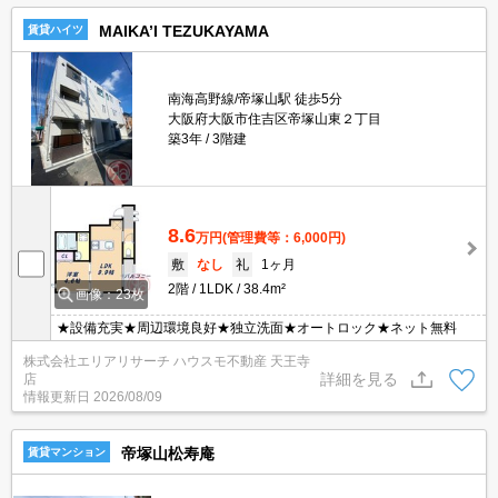
MAIKA’I TEZUKAYAMA
賃貸ハイツ
南海高野線/帝塚山駅 徒歩5分
大阪府大阪市住吉区帝塚山東２丁目
築3年
3階建
8.6
万円
(管理費等：6,000円)
敷
なし
礼
1ヶ月
2階
1LDK
38.4m²
画像：23枚
★設備充実★周辺環境良好★独立洗面★オートロック★ネット無料
株式会社エリアリサーチ ハウスモ不動産 天王寺
詳細を見る
店
情報更新日
2026/08/09
帝塚山松寿庵
賃貸マンション