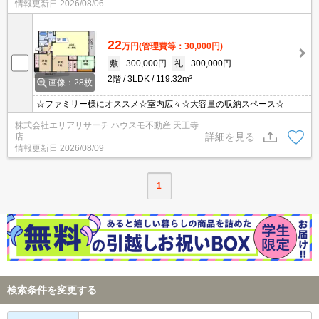
情報更新日
2026/08/06
22
万円
(管理費等：30,000円)
敷
300,000円
礼
300,000円
2階
3LDK
119.32m²
画像：28枚
☆ファミリー様にオススメ☆室内広々☆大容量の収納スペース☆
株式会社エリアリサーチ ハウスモ不動産 天王寺
詳細を見る
店
情報更新日
2026/08/09
1
検索条件を変更する