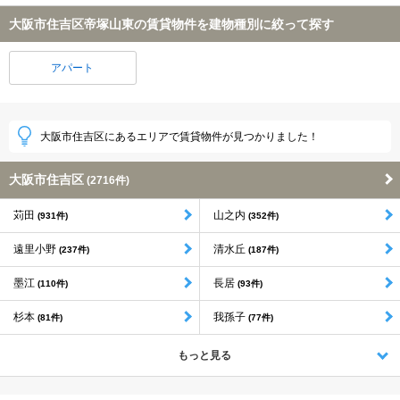
大阪市住吉区帝塚山東の賃貸物件を建物種別に絞って探す
アパート
大阪市住吉区にあるエリアで賃貸物件が見つかりました！
大阪市住吉区
(2716件)
苅田
山之内
(931件)
(352件)
遠里小野
清水丘
(237件)
(187件)
墨江
長居
(110件)
(93件)
杉本
我孫子
(81件)
(77件)
もっと見る