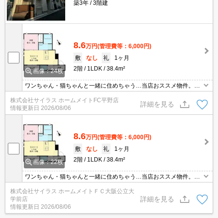
築3年
3階建
8.6
万円
(管理費等：6,000円)
敷
なし
礼
1ヶ月
2階
1LDK
38.4m²
画像：24枚
ワンちゃん・猫ちゃんと一緒に住めちゃう…当店おススメ物件。当
店【賃貸専門店舗】ですので関西圏の物件は全てお任せください！
株式会社サイラス ホームメイトFC平野店
どこにある物件でも当店までお気軽にお問い合わせくださいませ♪
詳細を見る
情報更新日
2026/08/06
8.6
万円
(管理費等：6,000円)
敷
なし
礼
1ヶ月
2階
1LDK
38.4m²
画像：22枚
ワンちゃん・猫ちゃんと一緒に住めちゃう…当店おススメ物件。当
店【賃貸専門店舗】ですので関西圏の物件は全てお任せください！
株式会社サイラス ホームメイトＦＣ大阪公立大
どこにある物件でも当店までお気軽にお問い合わせくださいませ♪
詳細を見る
学前店
情報更新日
2026/08/06