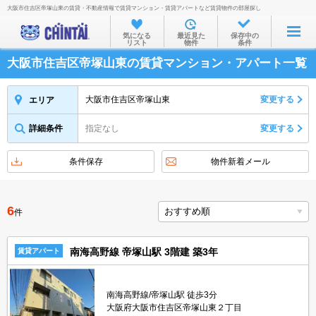
大阪市住吉区帝塚山東の賃貸・不動産情報で賃貸マンション・賃貸アパートなど賃貸物件の部屋探し
お部屋を探す
気になる
最近見た
保存中の
リスト
物件
条件
沿線・駅から
大阪市住吉区帝塚山東の賃貸マンション・アパート一覧
住所から
家賃相場から
大阪市住吉区帝塚山東
変更する
エリア
通勤通学時間から
詳細条件
指定なし
変更する
物件特集から
条件保存
物件新着メール
不動産会社から
TOP
6
件
南海高野線 帝塚山駅 3階建 築3年
賃貸アパート
南海高野線/帝塚山駅 徒歩3分
大阪府大阪市住吉区帝塚山東２丁目