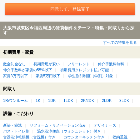
大阪市城東区今福西周辺の賃貸物件をテーマ・特集・間取りから探
す
すべての特集を見る
初期費用・家賃
敷金礼金なし
初期費用が安い
フリーレント
仲介手数料無料
仲介手数料が家賃の55%以下
初期費用クレジット払い可能
家賃3万円以下
家賃5万円以下
学生割引制度（学割）対象
間取り
1R/ワンルーム
1K
1DK
1LDK
2K/2DK
2LDK
3LDK
設備・こだわり
新築・築浅
リフォーム・リノベーション済み
デザイナーズ
バス・トイレ別
温水洗浄便座（ウォシュレット）付き
食器洗浄乾燥機（食洗機）付き
カウンターキッチン付き
収納重視