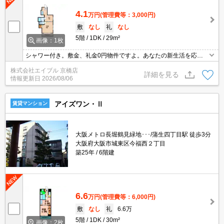
4.1
万円
(管理費等：3,000円)
敷
なし
礼
なし
5階
1DK
29m²
画像：1枚
シャワー付き。敷金、礼金0円物件ですよ。あなたの新生活を応援
します。住環境をあなたの目でお確かめください。
株式会社エイブル 京橋店
詳細を見る
情報更新日
2026/08/06
アイズワン・Ⅱ
賃貸マンション
大阪メトロ長堀鶴見緑地･･･/蒲生四丁目駅 徒歩3分
大阪府大阪市城東区今福西２丁目
築25年
6階建
6.6
万円
(管理費等：6,000円)
敷
なし
礼
6.6万
5階
1DK
30m²
画像：2枚