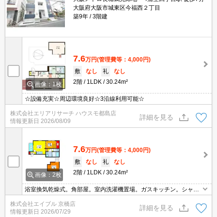
大阪府大阪市城東区今福西２丁目
築9年
3階建
7.6
万円
(管理費等：4,000円)
敷
なし
礼
なし
2階
1LDK
30.24m²
画像：1枚
☆設備充実☆周辺環境良好☆3沿線利用可能☆
株式会社エリアリサーチ ハウスモ都島店
詳細を見る
情報更新日
2026/08/09
7.6
万円
(管理費等：4,000円)
敷
なし
礼
なし
2階
1LDK
30.24m²
画像：2枚
浴室換気乾燥式。角部屋。室内洗濯機置場。ガスキッチン。シャン
プードレッサー付き。
株式会社エイブル 京橋店
詳細を見る
情報更新日
2026/07/29