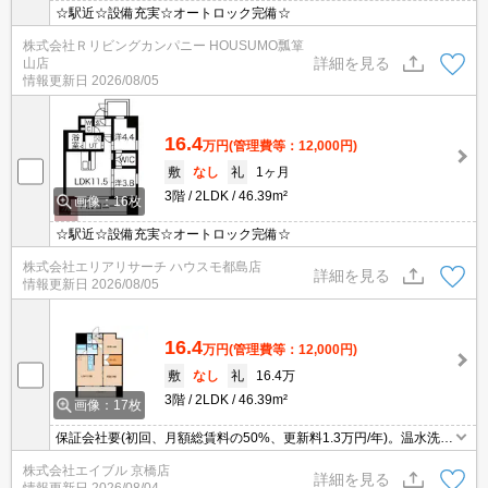
☆駅近☆設備充実☆オートロック完備☆
株式会社Ｒリビングカンパニー HOUSUMO瓢箪
詳細を見る
山店
情報更新日
2026/08/05
16.4
万円
(管理費等：12,000円)
敷
なし
礼
1ヶ月
3階
2LDK
46.39m²
画像：16枚
☆駅近☆設備充実☆オートロック完備☆
株式会社エリアリサーチ ハウスモ都島店
詳細を見る
情報更新日
2026/08/05
16.4
万円
(管理費等：12,000円)
敷
なし
礼
16.4万
3階
2LDK
46.39m²
画像：17枚
保証会社要(初回、月額総賃料の50%、更新料1.3万円/年)。温水洗浄
便座付き。室内に洗濯機置場あり。システムキッチン。ガスコンロ
株式会社エイブル 京橋店
付き。TVインターホン付き。居室フローリング。シューズボックス
詳細を見る