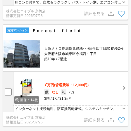
IHコンロ付きで、自炊もラクラク!。バス・トイレ別。エアコン付
き。オートロックではじめての一人暮らしも安心でしょ。宅配ボッ
株式会社エイブル 京橋店
クスあり。エレベーター付きのマンションタイプ。
詳細を見る
情報更新日
2026/07/28
Ｆｏｒｅｓｔ ｆｉｅｌｄ
賃貸マンション
大阪メトロ長堀鶴見緑地･･･/蒲生四丁目駅 徒歩2分
大阪府大阪市城東区今福西１丁目
築10年
7階建
7
万円
(管理費等：12,000円)
敷
なし
礼
7万
3階
1K
31.3m²
画像：14枚
インターネット接続無料。浴室換気乾燥式。システムキッチン。エ
アコン付き。あなたの新生活を応援します。エレベーター付きのマ
株式会社エイブル 京橋店
ンションタイプ。角部屋をお探しの方に。
詳細を見る
情報更新日
2026/07/26