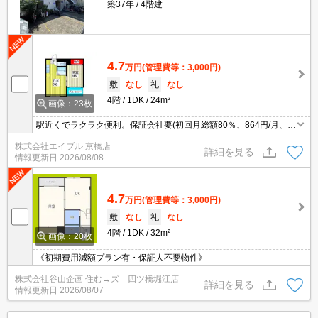
築37年
4階建
4.7
万円
(管理費等：3,000円)
敷
なし
礼
なし
4階
1DK
24m²
画像：23枚
駅近くでラクラク便利。保証会社要(初回月総額80％、864円/月、更
新料10,000円)。バス・トイレ別。あなたの新生活を応援します。室
株式会社エイブル 京橋店
内ペットと一緒に暮らしたいあなたへ。
詳細を見る
情報更新日
2026/08/08
4.7
万円
(管理費等：3,000円)
敷
なし
礼
なし
4階
1DK
32m²
画像：20枚
《初期費用減額プラン有・保証人不要物件》
株式会社谷山企画 住む→ズ 四ツ橋堀江店
詳細を見る
情報更新日
2026/08/07