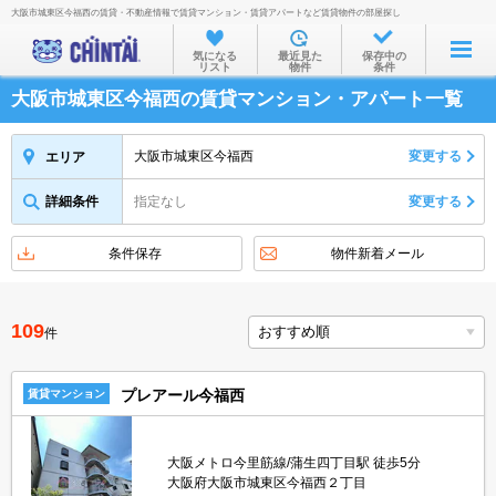
大阪市城東区今福西の賃貸・不動産情報で賃貸マンション・賃貸アパートなど賃貸物件の部屋探し
お部屋を探す
気になる
最近見た
保存中の
リスト
物件
条件
沿線・駅から
大阪市城東区今福西の賃貸マンション・アパート一覧
住所から
家賃相場から
大阪市城東区今福西
変更する
エリア
通勤通学時間から
詳細条件
指定なし
変更する
物件特集から
条件保存
物件新着メール
不動産会社から
TOP
109
件
プレアール今福西
賃貸マンション
大阪メトロ今里筋線/蒲生四丁目駅 徒歩5分
大阪府大阪市城東区今福西２丁目