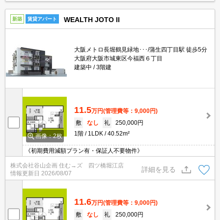
WEALTH JOTO II
新築
賃貸アパート
大阪メトロ長堀鶴見緑地･･･/蒲生四丁目駅 徒歩5分
大阪府大阪市城東区今福西６丁目
建築中
3階建
11.5
万円
(管理費等：9,000円)
敷
なし
礼
250,000円
1階
1LDK
40.52m²
画像：2枚
《初期費用減額プラン有・保証人不要物件》
株式会社谷山企画 住む→ズ 四ツ橋堀江店
詳細を見る
情報更新日
2026/08/07
11.6
万円
(管理費等：9,000円)
敷
なし
礼
250,000円