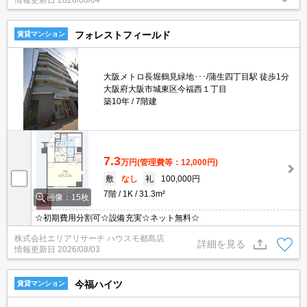
情報更新日
2026/08/04
付き。
フォレストフィールド
賃貸マンション
大阪メトロ長堀鶴見緑地･･･/蒲生四丁目駅 徒歩1分
大阪府大阪市城東区今福西１丁目
築10年
7階建
7.3
万円
(管理費等：12,000円)
敷
なし
礼
100,000円
7階
1K
31.3m²
画像：15枚
☆初期費用分割可☆設備充実☆ネット無料☆
株式会社エリアリサーチ ハウスモ都島店
詳細を見る
情報更新日
2026/08/03
今福ハイツ
賃貸マンション