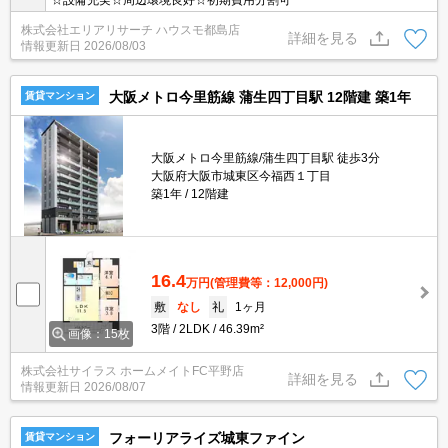
☆設備充実☆周辺環境良好☆初期費用分割可
株式会社エリアリサーチ ハウスモ都島店
詳細を見る
情報更新日
2026/08/03
大阪メトロ今里筋線 蒲生四丁目駅 12階建 築1年
賃貸マンション
大阪メトロ今里筋線/蒲生四丁目駅 徒歩3分
大阪府大阪市城東区今福西１丁目
築1年
12階建
16.4
万円
(管理費等：12,000円)
敷
なし
礼
1ヶ月
3階
2LDK
46.39m²
画像：15枚
株式会社サイラス ホームメイトFC平野店
詳細を見る
情報更新日
2026/08/07
フォーリアライズ城東ファイン
賃貸マンション