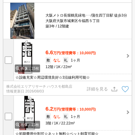
大阪メトロ長堀鶴見緑地･･･/蒲生四丁目駅 徒歩3分
大阪府大阪市城東区今福西５丁目
築3年
12階建
6.6
万円
(管理費等：10,000円)
敷
なし
礼
1ヶ月
12階
1K
22m²
画像：15枚
☆設備充実☆周辺環境良好☆3沿線利用可能☆
株式会社エリアリサーチ ハウスモ都島店
詳細を見る
情報更新日
2026/08/03
6.2
万円
(管理費等：10,000円)
敷
なし
礼
1ヶ月
3階
1K
22.22m²
画像：15枚
☆初期費用分割可☆ネット無料☆ペット飼育可能☆