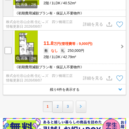
2階
1LDK
40.52m²
画像：2枚
《初期費用減額プラン有・保証人不要物件》
株式会社谷山企画 住む→ズ 四ツ橋堀江店
詳細を見る
情報更新日
2026/08/07
11.8
万円
(管理費等：9,000円)
敷
なし
礼
250,000円
2階
1LDK
42.79m²
画像：2枚
《初期費用減額プラン有・保証人不要物件》
株式会社谷山企画 住む→ズ 四ツ橋堀江店
詳細を見る
情報更新日
2026/08/07
残り4件を表示する
1
2
3