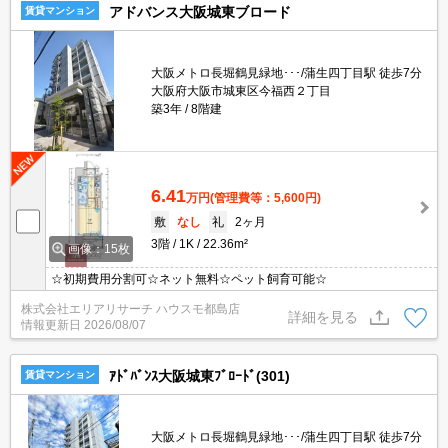
アドバンス大阪城東ブロード
賃貸マンション
大阪メトロ長堀鶴見緑地･･･/蒲生四丁目駅 徒歩7分
大阪府大阪市城東区今福西２丁目
築3年
8階建
6.41
万円
(管理費等：5,600円)
敷
なし
礼
2ヶ月
3階
1K
22.36m²
画像：15枚
☆初期費用分割可☆ネット無料☆ペット飼育可能☆
株式会社エリアリサーチ ハウスモ都島店
詳細を見る
情報更新日
2026/08/07
ｱﾄﾞﾊﾞﾝｽ大阪城東ﾌﾞﾛｰﾄﾞ(301)
賃貸マンション
大阪メトロ長堀鶴見緑地･･･/蒲生四丁目駅 徒歩7分