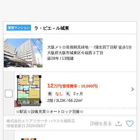
ラ・ピエ－ル城東
賃貸マンション
大阪メトロ長堀鶴見緑地･･･/蒲生四丁目駅 徒歩1分
大阪府大阪市城東区今福西３丁目
築28年
13階建
12
万円
(管理費等：10,000円)
敷
なし
礼
2ヶ月
2階
3LDK
66.22m²
画像：2枚
☆駅近☆設備充実☆オートロック完備☆
株式会社エリアリサーチ ハウスモ都島店
詳細を見る
情報更新日
2026/08/07