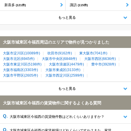
新喜多
諏訪
(121件)
(115件)
もっと見る
大阪市城東区今福西周辺のエリアで物件が見つかりました
大阪市淀川区(10089件)
吹田市(9162件)
東大阪市(7041件)
大阪市北区(6945件)
大阪市中央区(6848件)
大阪市西区(6636件)
大阪市東淀川区(5198件)
大阪市浪速区(4479件)
豊中市(3928件)
大阪市福島区(3303件)
大阪市東成区(3133件)
大阪市平野区(2605件)
大阪市西淀川区(2599件)
大阪市東住吉区(2334件)
大阪市都島区(2332件)
大阪市城東区(2018件)
寝屋川市(1987件)
大阪市天王寺区(1976件)
もっと見る
大阪市生野区(1972件)
大阪市阿倍野区(1640件)
八尾市(1359件)
摂津市(1305件)
大東市(1186件)
門真市(1179件)
大阪市城東区今福西の賃貸物件に関するよくある質問
守口市(1135件)
大阪市港区(1121件)
大阪市旭区(1115件)
大阪市鶴見区(946件)
大阪市住之江区(852件)
大阪市西成区(526件)
大阪市大正区(495件)
四條畷市(368件)
大阪市此花区(258件)
大阪市城東区今福西の賃貸物件数はどれくらいありますか？
大阪市城東区今福西の家賃相場はどれくらいですか？また、家賃