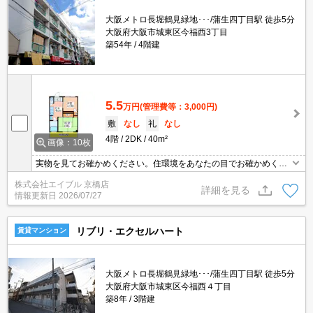
大阪メトロ長堀鶴見緑地･･･/蒲生四丁目駅 徒歩5分
大阪府大阪市城東区今福西3丁目
築54年
4階建
5.5
万円
(管理費等：3,000円)
敷
なし
礼
なし
4階
2DK
40m²
画像：10枚
実物を見てお確かめください。住環境をあなたの目でお確かめくだ
さい。
株式会社エイブル 京橋店
詳細を見る
情報更新日
2026/07/27
リブリ・エクセルハート
賃貸マンション
大阪メトロ長堀鶴見緑地･･･/蒲生四丁目駅 徒歩5分
大阪府大阪市城東区今福西４丁目
築8年
3階建