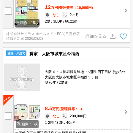
12
万円
(管理費等：10,000円)
敷
なし
礼
2ヶ月
2階
3LDK
66.22m²
画像：15枚
株式会社サイラス ホームメイトFC関目高殿店
詳細を見る
情報更新日
2026/08/08
貸家 大阪市城東区今福西
賃貸一戸建て
大阪メトロ長堀鶴見緑地･･･/蒲生四丁目駅 徒歩3分
大阪府大阪市城東区今福西３丁目
築70年
2階建
8.5
万円
(管理費等：--)
敷
なし
礼
200,000円
1-2階
3DK
40m²
画像：1枚