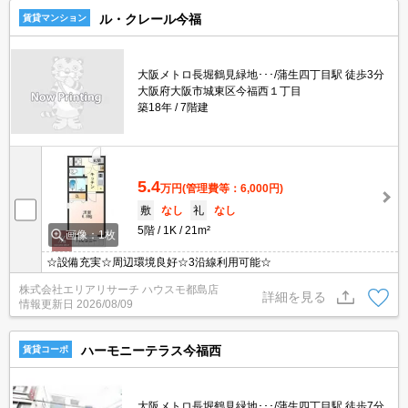
ル・クレール今福
賃貸マンション
大阪メトロ長堀鶴見緑地･･･/蒲生四丁目駅 徒歩3分
大阪府大阪市城東区今福西１丁目
築18年
7階建
5.4
万円
(管理費等：6,000円)
敷
なし
礼
なし
5階
1K
21m²
画像：1枚
☆設備充実☆周辺環境良好☆3沿線利用可能☆
株式会社エリアリサーチ ハウスモ都島店
詳細を見る
情報更新日
2026/08/09
ハーモニーテラス今福西
賃貸コーポ
大阪メトロ長堀鶴見緑地･･･/蒲生四丁目駅 徒歩7分