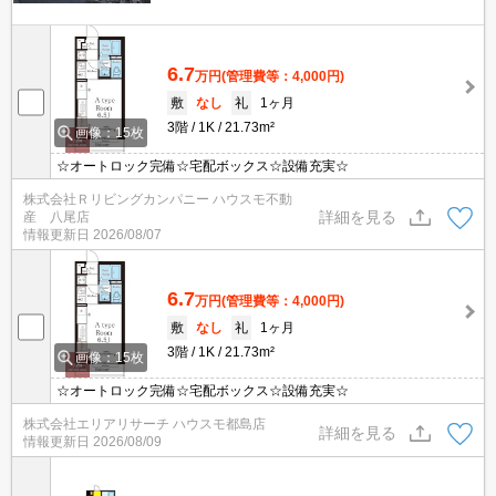
6.7
万円
(管理費等：4,000円)
敷
なし
礼
1ヶ月
3階
1K
21.73m²
画像：15枚
☆オートロック完備☆宅配ボックス☆設備充実☆
株式会社Ｒリビングカンパニー ハウスモ不動
詳細を見る
産 八尾店
情報更新日
2026/08/07
6.7
万円
(管理費等：4,000円)
敷
なし
礼
1ヶ月
3階
1K
21.73m²
画像：15枚
☆オートロック完備☆宅配ボックス☆設備充実☆
株式会社エリアリサーチ ハウスモ都島店
詳細を見る
情報更新日
2026/08/09