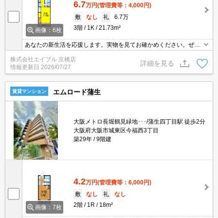
6.7
万円
(管理費等：4,000円)
敷
なし
礼
6.7万
3階
1K
21.73m²
画像：6枚
あなたの新生活を応援します。実物を見てお確かめください。ぜひ
お問合せください。
株式会社エイブル 京橋店
詳細を見る
情報更新日
2026/07/27
エムロード蒲生
賃貸マンション
大阪メトロ長堀鶴見緑地･･･/蒲生四丁目駅 徒歩2分
大阪府大阪市城東区今福西3丁目
築29年
9階建
4.2
万円
(管理費等：6,000円)
敷
なし
礼
なし
2階
1R
18m²
画像：7枚