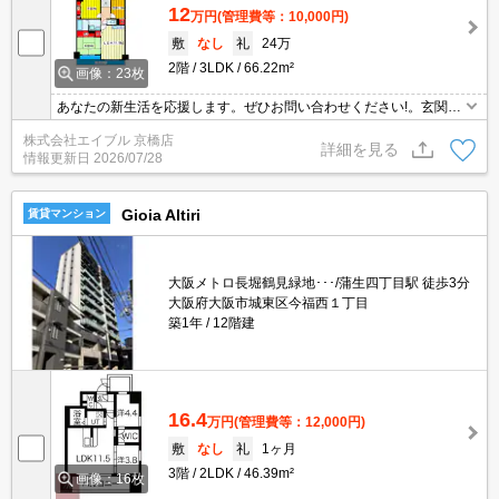
12
万円
(管理費等：10,000円)
敷
なし
礼
24万
2階
3LDK
66.22m²
画像：23枚
あなたの新生活を応援します。ぜひお問い合わせください!。玄関オ
ートロックなので安心。
株式会社エイブル 京橋店
詳細を見る
情報更新日
2026/07/28
Gioia Altiri
賃貸マンション
大阪メトロ長堀鶴見緑地･･･/蒲生四丁目駅 徒歩3分
大阪府大阪市城東区今福西１丁目
築1年
12階建
16.4
万円
(管理費等：12,000円)
敷
なし
礼
1ヶ月
3階
2LDK
46.39m²
画像：16枚