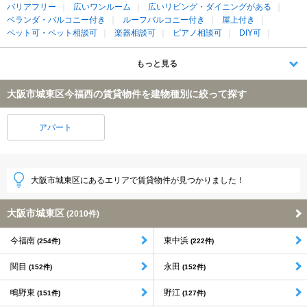
バリアフリー
広いワンルーム
広いリビング・ダイニングがある
ベランダ・バルコニー付き
ルーフバルコニー付き
屋上付き
ペット可・ペット相談可
楽器相談可
ピアノ相談可
DIY可
もっと見る
大阪市城東区今福西の賃貸物件を建物種別に絞って探す
アパート
大阪市城東区にあるエリアで賃貸物件が見つかりました！
大阪市城東区
(2010件)
今福南
東中浜
(254件)
(222件)
関目
永田
(152件)
(152件)
鴫野東
野江
(151件)
(127件)