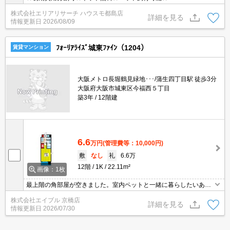
株式会社エリアリサーチ ハウスモ都島店
詳細を見る
情報更新日
2026/08/09
ﾌｫｰﾘｱﾗｲｽﾞ城東ﾌｧｲﾝ（1204）
賃貸マンション
大阪メトロ長堀鶴見緑地･･･/蒲生四丁目駅 徒歩3分
大阪府大阪市城東区今福西５丁目
築3年
12階建
6.6
万円
(管理費等：10,000円)
敷
なし
礼
6.6万
12階
1K
22.11m²
画像：1枚
最上階の角部屋が空きました。室内ペットと一緒に暮らしたいあな
たへ。あなたの新生活を応援します。システムキッチンをお好みの
株式会社エイブル 京橋店
方に。浴室乾燥機付。シューズボックス付き。宅配ボックスあり。
詳細を見る
情報更新日
2026/07/30