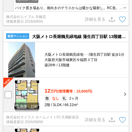
バイク置き場あり。南向きのテラスからは暖かな陽射し。RC造。追
い焚き・エアコン・浴室乾燥機付きで設備充実!。角部屋をお探しの
株式会社エイブル 京橋店
方に。
詳細を見る
情報更新日
2026/08/04
大阪メトロ長堀鶴見緑地線 蒲生四丁目駅 13階建 築28年
賃貸マンション
大阪メトロ長堀鶴見緑地･･･/蒲生四丁目駅 徒歩1分
大阪府大阪市城東区今福西３丁目
築28年
13階建
12
万円
(管理費等：10,000円)
敷
なし
礼
2ヶ月
2階
3LDK
66.22m²
画像：15枚
株式会社サイラス ホームメイトFC天満駅前店
詳細を見る
情報更新日
2026/08/08