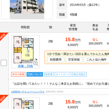
築年
2014年03月（築12年）
階建
4階建
家賃
敷金
間取図
階
管理費
礼金
15.8
なし
万円
2階
300,000円
6
9,000円
1分で完結！聞きたい項目を選んでかんたん無
初期費用
空室情報
これと似た物件
画像：35枚
本日の新着
写真いろいろ
角部屋
オートロック
独立洗面台
『お話を聞いてみたい！！！そんなご来店もお気軽に』『初めてのお引越
LEBENハウス レーベンハウス
(098-851-3183)
15.8
なし
万円
2階
300,000円
6
9,000円