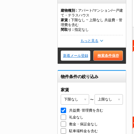
建物種別
アパート/マンション/一戸建
て・テラスハウス
家賃
下限なし ~ 上限なし 共益費・管
理費を含む
間取り
指定なし
もっと見る
新着メール登録
検索条件保存
物件条件の絞り込み
家賃
〜
共益費･管理費を含む
礼金なし
敷金・保証金なし
駐車場料金を含む