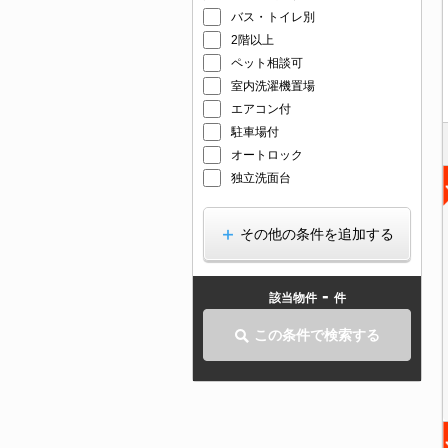
バス・トイレ別
2階以上
ペット相談可
室内洗濯機置場
エアコン付
駐車場付
オートロック
独立洗面台
その他の条件を追加する
-
該当物件
件
この条件で検索する