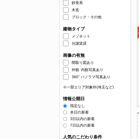
鉄骨系
木造
ブロック・その他
建物タイプ
メゾネット
分譲賃貸
画像の有無
間取り図あり
外観･内観写真あり
360° パノラマ写真あり
※一部エリア対象外(埼玉など)
情報公開日
指定なし
本日の新着
3日以内の新着
7日以内の新着
人気のこだわり条件