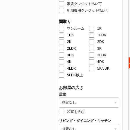
家賃クレジット払い可
初期費用クレジット払い可
間取り
ワンルーム
1K
1DK
1LDK
2K
2DK
2LDK
3K
3DK
3LDK
4K
4DK
4LDK
5K/5DK
5LDK以上
お部屋の広さ
居室
和室を含む
リビング・ダイニング・キッチン