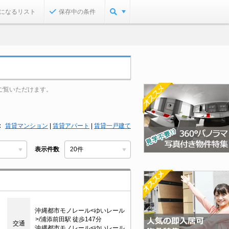
になるリスト
保存中の条件
ご覧いただけます。
賃貸マンション
|
賃貸アパート
|
賃貸一戸建て
表示件数
目
沖縄都市モノレール<ゆいレール
>/浦添前田駅 徒歩147分
交通
沖縄都市モノレール<ゆいレール