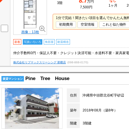
8.7
なし
万円
3階
1ヶ月
2
7,500円
1分で完結！聞きたい項目を選んでかんたん無
初期費用
空室情報
これと似た物件
画像：13枚
新着
写真いろいろ
角部屋
耐震構造
仲介手数料0円・保証人不要・クレジット決済可能・水道料不要・家具家電付き
株式会社リブマックスリーシング 那覇店
(098-868-0170)
Pine Tree House
賃貸マンション
住所
沖縄県中頭郡北谷町字砂辺
築年
2018年08月（築8年）
階建
3階建