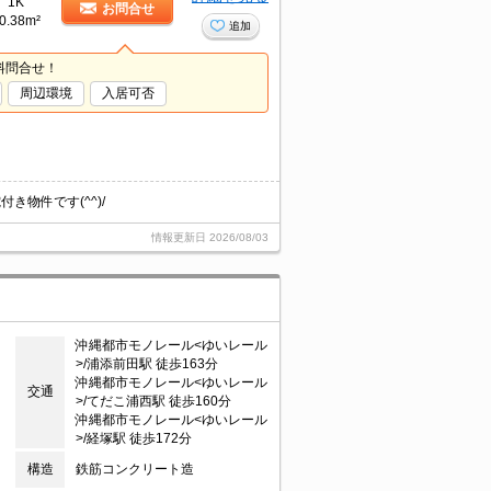
1K
お問合せ
0.38m²
追加
料問合せ！
周辺環境
入居可否
物件です(^^)/
情報更新日
2026/08/03
沖縄都市モノレール<ゆいレール
>/浦添前田駅 徒歩163分
沖縄都市モノレール<ゆいレール
交通
>/てだこ浦西駅 徒歩160分
沖縄都市モノレール<ゆいレール
>/経塚駅 徒歩172分
構造
鉄筋コンクリート造