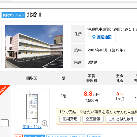
北谷Ⅱ
賃貸マンション
沖縄県中頭郡北谷町北谷１丁
住所
周辺地図
築年
2007年02月（築19年）
階建
3階建
家賃
敷金
間取図
階
管理費
礼金
8.8
なし
万円
3階
1ヶ月
2
7,500円
1分で完結！聞きたい項目を選んでかんたん無
初期費用
空室情報
これと似た物件
画像：11枚