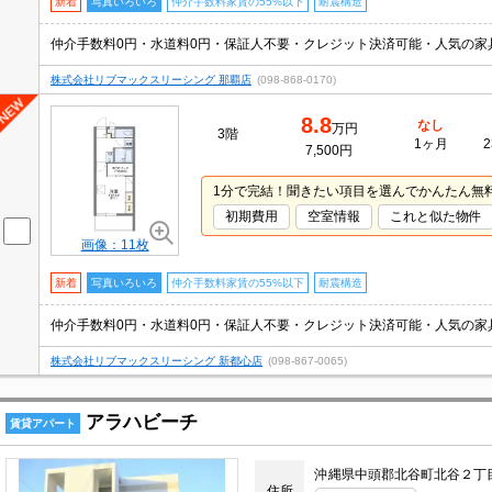
新着
写真いろいろ
仲介手数料家賃の55%以下
耐震構造
仲介手数料0円・水道料0円・保証人不要・クレジット決済可能・人気の家具家
株式会社リブマックスリーシング 那覇店
(098-868-0170)
8.8
なし
万円
3階
1ヶ月
2
7,500円
1分で完結！聞きたい項目を選んでかんたん無
初期費用
空室情報
これと似た物件
画像：11枚
新着
写真いろいろ
仲介手数料家賃の55%以下
耐震構造
仲介手数料0円・水道料0円・保証人不要・クレジット決済可能・人気の家具家
株式会社リブマックスリーシング 新都心店
(098-867-0065)
アラハビーチ
賃貸アパート
沖縄県中頭郡北谷町北谷２丁
住所