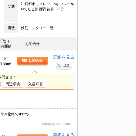
沖縄都市モノレール<ゆいレール
交通
>/てだこ浦西駅 徒歩112分
構造
鉄筋コンクリート造
間取り
お問合せ
専有面積
詳細を見る
1K
お問合せ
0.38m²
追加
料問合せ！
周辺環境
入居可否
物件です(^^)/
情報更新日
2026/08/03
詳細を見る