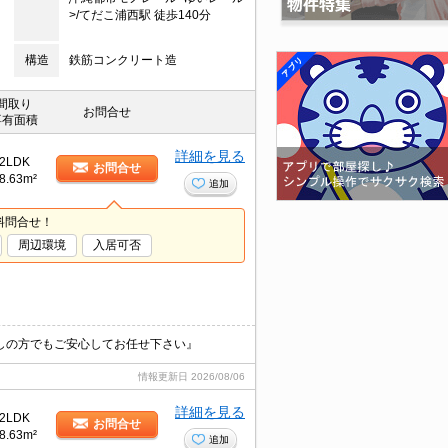
>/てだこ浦西駅 徒歩140分
構造
鉄筋コンクリート造
間取り
お問合せ
専有面積
詳細を見る
2LDK
お問合せ
8.63m²
追加
料問合せ！
周辺環境
入居可否
しの方でもご安心してお任せ下さい』
情報更新日
2026/08/06
詳細を見る
2LDK
お問合せ
8.63m²
追加