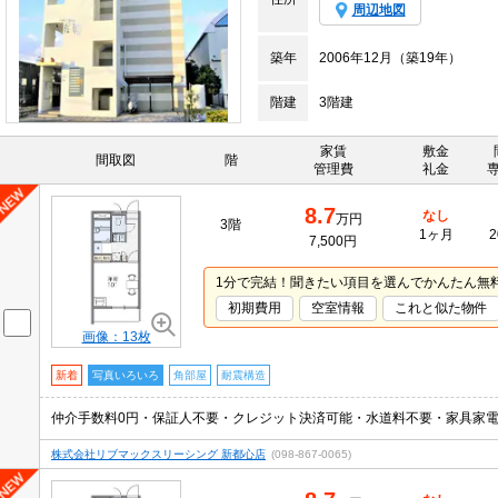
周辺地図
築年
2006年12月（築19年）
階建
3階建
家賃
敷金
間取図
階
管理費
礼金
8.7
なし
万円
3階
1ヶ月
2
7,500円
1分で完結！聞きたい項目を選んでかんたん無
初期費用
空室情報
これと似た物件
画像：13枚
新着
写真いろいろ
角部屋
耐震構造
仲介手数料0円・保証人不要・クレジット決済可能・水道料不要・家具家電付き
株式会社リブマックスリーシング 新都心店
(098-867-0065)