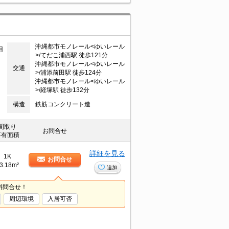
沖縄都市モノレール<ゆいレール
目
>/てだこ浦西駅 徒歩121分
沖縄都市モノレール<ゆいレール
交通
>/浦添前田駅 徒歩124分
沖縄都市モノレール<ゆいレール
>/経塚駅 徒歩132分
構造
鉄筋コンクリート造
間取り
お問合せ
専有面積
詳細を見る
1K
お問合せ
3.18m²
追加
料問合せ！
周辺環境
入居可否