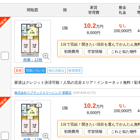
家賃
敷金
間取図
階
管理費
礼金
10.2
なし
万円
1階
200,000円
4
8,000円
1分で完結！聞きたい項目を選んでかんたん無
初期費用
空室情報
これと似た物件
画像：12枚
新着
写真いろいろ
独立洗面台
耐震構造
家賃はクレジット決済可能！人気の北谷エリア！インターネット無料！駐
株式会社リブマックスリーシング 那覇店
(098-868-0170)
10.2
なし
万円
1階
200,000円
4
8,000円
1分で完結！聞きたい項目を選んでかんたん無
初期費用
空室情報
これと似た物件
画像：12枚