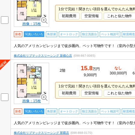
1分で完結！聞きたい項目を選んでかんたん無
初期費用
空室情報
これと似た物件
画像：15枚
新着
写真いろいろ
角部屋
オートロック
独立洗面台
ペット相談可
耐震構造
株式会社リブマックスリーシング 新都心店
(098-867-0065)
15.8
なし
万円
2階
300,000円
6
9,000円
1分で完結！聞きたい項目を選んでかんたん無
初期費用
空室情報
これと似た物件
画像：15枚
新着
写真いろいろ
角部屋
オートロック
独立洗面台
ペット相談可
耐震構造
株式会社リブマックスリーシング 那覇店
(098-868-0170)