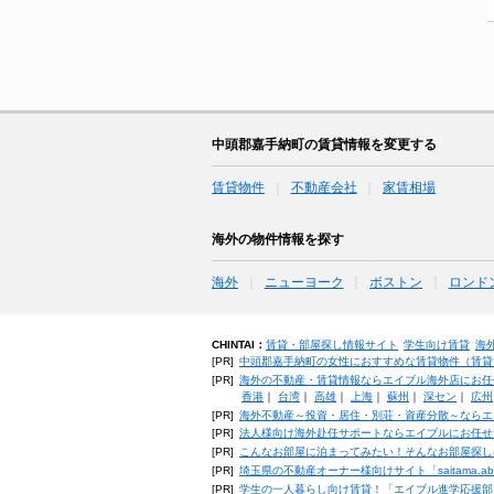
中頭郡嘉手納町の賃貸情報を変更する
賃貸物件
不動産会社
家賃相場
海外の物件情報を探す
海外
ニューヨーク
ボストン
ロンド
CHINTAI：
賃貸・部屋探し情報サイト
学生向け賃貸
海
[PR]
中頭郡嘉手納町の女性におすすめな賃貸物件（賃貸マン
[PR]
海外の不動産・賃貸情報ならエイブル海外店にお任
香港
｜
台湾
｜
高雄
｜
上海
｜
蘇州
｜
深セン
｜
広州
[PR]
海外不動産～投資・居住・別荘・資産分散～ならエ
[PR]
法人様向け海外赴任サポートならエイブルにお任せ
[PR]
こんなお部屋に泊まってみたい！そんなお部屋探し
[PR]
埼玉県の不動産オーナー様向けサイト「saitama.a
[PR]
学生の一人暮らし向け賃貸！「エイブル進学応援部