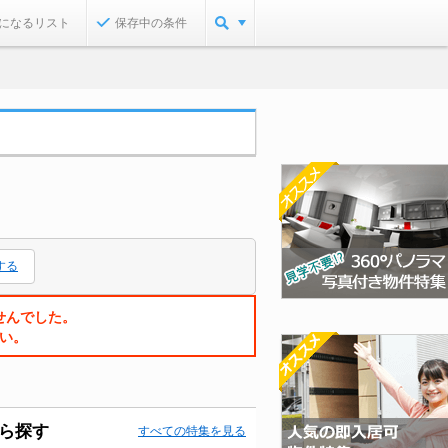
になるリスト
保存中の条件
する
せんでした。
い。
ら探す
すべての特集を見る