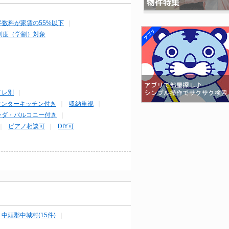
手数料が家賃の55%以下
制度（学割）対象
イレ別
ウンターキッチン付き
収納重視
ンダ・バルコニー付き
ピアノ相談可
DIY可
中頭郡中城村(15件)