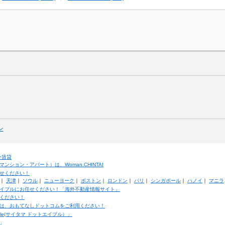
ン
外賃貸
ション・アパート）は、Woman.CHINTAI
せください！
｜
天津
｜
ソウル
｜
ニューヨーク
｜
ボストン
｜
ロンドン
｜
パリ
｜
シンガポール
｜
ハノイ
｜
マニラ
イブルにお任せください！「海外不動産情報サイト」
ください！
は、おもてなしドットコムをご利用ください！
ble(サイタマ ドットエイブル）」
」