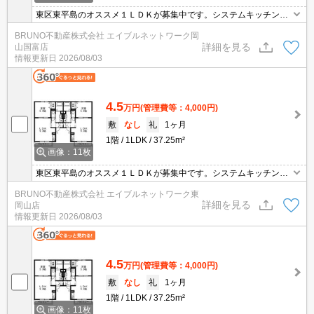
東区東平島のオススメ１ＬＤＫが募集中です。システムキッチンで
コンロ付です。
BRUNO不動産株式会社 エイブルネットワーク岡
詳細を見る
山国富店
情報更新日
2026/08/03
4.5
万円
(管理費等：4,000円)
敷
なし
礼
1ヶ月
1階
1LDK
37.25m²
画像：11枚
東区東平島のオススメ１ＬＤＫが募集中です。システムキッチンで
コンロ付です。
BRUNO不動産株式会社 エイブルネットワーク東
詳細を見る
岡山店
情報更新日
2026/08/03
4.5
万円
(管理費等：4,000円)
敷
なし
礼
1ヶ月
1階
1LDK
37.25m²
画像：11枚