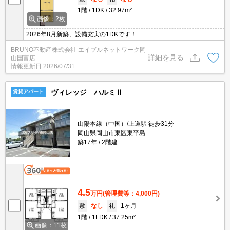
1階
1DK
32.97m²
画像：2枚
2026年8月新築、設備充実の1DKです！
BRUNO不動産株式会社 エイブルネットワーク岡
詳細を見る
山国富店
情報更新日
2026/07/31
ヴィレッジ ハルミⅡ
賃貸アパート
山陽本線（中国）/上道駅 徒歩31分
岡山県岡山市東区東平島
築17年
2階建
4.5
万円
(管理費等：4,000円)
敷
なし
礼
1ヶ月
1階
1LDK
37.25m²
画像：11枚