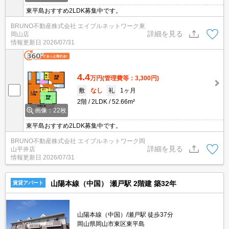
東平島おすすめ2LDK募集中です。
BRUNO不動産株式会社 エイブルネットワーク東
詳細を見る
岡山店
情報更新日
2026/07/31
4.4
万円
(管理費等：3,300円)
敷
なし
礼
1ヶ月
2階
2LDK
52.66m²
画像：22枚
東平島おすすめ2LDK募集中です。
BRUNO不動産株式会社 エイブルネットワーク岡
詳細を見る
山平井店
情報更新日
2026/07/31
山陽本線（中国） 瀬戸駅 2階建 築32年
賃貸アパート
山陽本線（中国）/瀬戸駅 徒歩37分
岡山県岡山市東区東平島