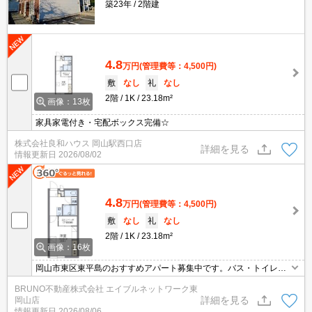
築23年
2階建
4.8
万円
(管理費等：4,500円)
敷
なし
礼
なし
2階
1K
23.18m²
画像：13枚
家具家電付き・宅配ボックス完備☆
株式会社良和ハウス 岡山駅西口店
詳細を見る
情報更新日
2026/08/02
4.8
万円
(管理費等：4,500円)
敷
なし
礼
なし
2階
1K
23.18m²
画像：16枚
岡山市東区東平島のおすすめアパート募集中です。バス・トイレ
別、浴室乾燥機付き、温水洗浄便座付き。お気軽にお問い合わせく
BRUNO不動産株式会社 エイブルネットワーク東
ださい。
詳細を見る
岡山店
情報更新日
2026/08/06