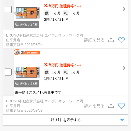
3.5
万円
(管理費等：--)
敷
1ヶ月
礼
1ヶ月
2階
1K
21m²
画像：24枚
BRUNO不動産株式会社 エイブルネットワーク岡
詳細を見る
山平井店
情報更新日
2026/08/04
3.5
万円
(管理費等：--)
敷
1ヶ月
礼
1ヶ月
1階
1K
21m²
画像：28枚
東平島オススメ1K募集中です
BRUNO不動産株式会社 エイブルネットワーク岡
詳細を見る
山平井店
情報更新日
2026/08/03
残り1件を表示する