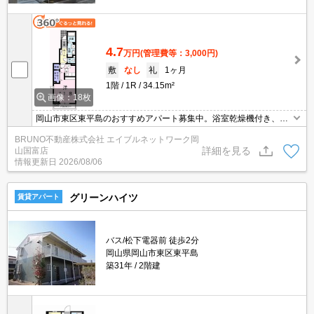
4.7
万円
(管理費等：3,000円)
敷
なし
礼
1ヶ月
1階
1R
34.15m²
画像：18枚
岡山市東区東平島のおすすめアパート募集中。浴室乾燥機付き、追
い焚き機能付きバス、お気軽にお問い合わせください。
BRUNO不動産株式会社 エイブルネットワーク岡
詳細を見る
山国富店
情報更新日
2026/08/06
グリーンハイツ
賃貸アパート
バス/松下電器前 徒歩2分
岡山県岡山市東区東平島
築31年
2階建