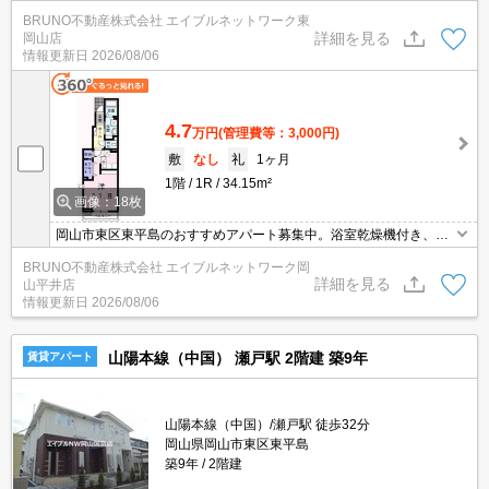
い焚き機能付きバス、お気軽にお問い合わせください。
BRUNO不動産株式会社 エイブルネットワーク東
詳細を見る
岡山店
情報更新日
2026/08/06
4.7
万円
(管理費等：3,000円)
敷
なし
礼
1ヶ月
1階
1R
34.15m²
画像：18枚
岡山市東区東平島のおすすめアパート募集中。浴室乾燥機付き、追
い焚き機能付きバス、お気軽にお問い合わせください。
BRUNO不動産株式会社 エイブルネットワーク岡
詳細を見る
山平井店
情報更新日
2026/08/06
山陽本線（中国） 瀬戸駅 2階建 築9年
賃貸アパート
山陽本線（中国）/瀬戸駅 徒歩32分
岡山県岡山市東区東平島
築9年
2階建