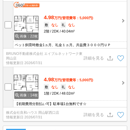
4.98
万円
(管理費等：5,000円)
敷
なし
礼
なし
2階
2DK
40.04m²
画像：22枚
ペット飼育時敷金1ヵ月、礼金１ヵ月。共益費３０００円ＵＰ
BRUNO不動産株式会社 エイブルネットワーク東
詳細を見る
岡山店
情報更新日
2026/07/31
4.98
万円
(管理費等：5,000円)
敷
なし
礼
なし
1階
2DK
48.02m²
画像：14枚
【初期費用分割払い可】駐車場1台無料です☆
株式会社良和ハウス 岡山駅西口店
詳細を見る
情報更新日
2026/07/31