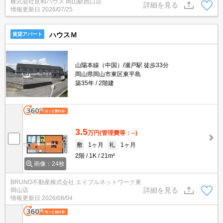
株式会社良和ハウス 岡山駅西口店
詳細を見る
情報更新日
2026/07/25
ハウスＭ
賃貸アパート
山陽本線（中国）/瀬戸駅 徒歩33分
岡山県岡山市東区東平島
築35年
2階建
3.5
万円
(管理費等：--)
敷
1ヶ月
礼
1ヶ月
2階
1K
21m²
画像：24枚
BRUNO不動産株式会社 エイブルネットワーク東
詳細を見る
岡山店
情報更新日
2026/08/04