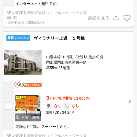
インターネット無料です。
BRUNO不動産株式会社 エイブルネットワーク東
詳細を見る
岡山店
情報更新日
2026/08/03
ヴィラナリー上道 １号棟
賃貸マンション
山陽本線（中国）/上道駅 徒歩41分
岡山県岡山市東区東平島
築55年
5階建
3
万円
(管理費等：3,000円)
敷
なし
礼
なし
3階
2K
34.2m²
画像：36枚
閑静な住宅地。スーパーも近く。
BRUNO不動産株式会社 エイブルネットワーク東