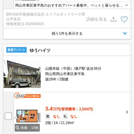
岡山市東区東平島のおすすめアパート募集中。ペットと暮らせるお
部屋、追い焚き機能付きバス、シャンプードレッサー付き。お気軽
BRUNO不動産株式会社 エイブルネットワーク岡
にお問い合わせください。
詳細を見る
山平井店
情報更新日
2026/08/03
残り1件を表示する
ゆうハイツ
賃貸アパート
山陽本線（中国）/瀬戸駅 徒歩36分
岡山県岡山市東区東平島
築28年
2階建
3.4
万円
(管理費等：3,500円)
敷
なし
礼
なし
2階
1K
21.28m²
画像：18枚