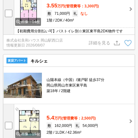
3.55
万円
(管理費等：3,300円)
敷
71,000円
礼
なし
1階
2DK
40m²
画像：14枚
【初期費用分割払い可】バストイレ別☆東区東平島2DK物件です
株式会社良和ハウス 岡山駅西口店
詳細を見る
情報更新日
2026/08/07
キルシェ
賃貸アパート
山陽本線（中国）/瀬戸駅 徒歩37分
岡山県岡山市東区東平島
築18年
2階建
5.4
万円
(管理費等：2,500円)
敷
162,000円
礼
54,000円
2階
1LDK
42.36m²
画像：19枚