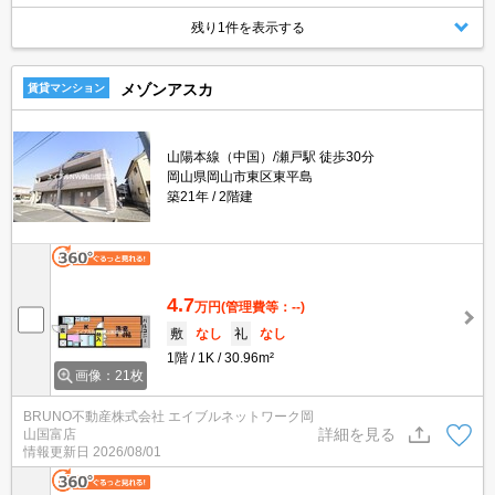
残り1件を表示する
メゾンアスカ
賃貸マンション
山陽本線（中国）/瀬戸駅 徒歩30分
岡山県岡山市東区東平島
築21年
2階建
4.7
万円
(管理費等：--)
敷
なし
礼
なし
1階
1K
30.96m²
画像：21枚
BRUNO不動産株式会社 エイブルネットワーク岡
詳細を見る
山国富店
情報更新日
2026/08/01