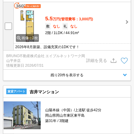
5.5
万円
(管理費等：3,000円)
敷
なし
礼
なし
2階
1LDK
44.91m²
画像：2枚
2026年8月新築、設備充実の1DKです！
BRUNO不動産株式会社 エイブルネットワーク岡
詳細を見る
山平井店
情報更新日
2026/07/31
残り20件を表示する
吉井マンション
賃貸アパート
山陽本線（中国）/上道駅 徒歩42分
岡山県岡山市東区東平島
築31年
3階建