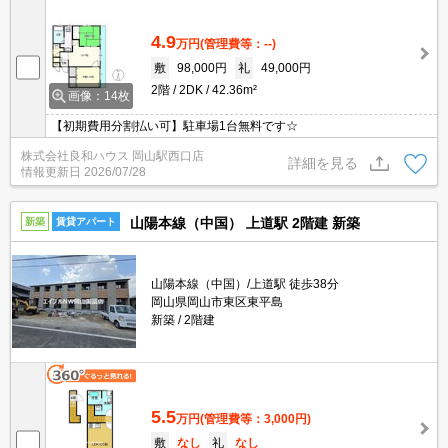
4.9
万円
(管理費等：--)
敷
98,000円
礼
49,000円
2階
2DK
42.36m²
画像：14枚
【初期費用分割払い可】駐車場1台無料です☆
株式会社良和ハウス 岡山駅西口店
詳細を見る
情報更新日
2026/07/28
山陽本線（中国） 上道駅 2階建 新築
新築
賃貸アパート
山陽本線（中国）/上道駅 徒歩38分
岡山県岡山市東区東平島
新築
2階建
5.5
万円
(管理費等：3,000円)
敷
なし
礼
なし