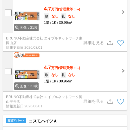
4.7
万円
(管理費等：--)
敷
なし
礼
なし
1階
1K
30.96m²
画像：21枚
BRUNO不動産株式会社 エイブルネットワーク東
詳細を見る
岡山店
情報更新日
2026/08/01
4.7
万円
(管理費等：--)
敷
なし
礼
なし
1階
1K
30.96m²
画像：21枚
BRUNO不動産株式会社 エイブルネットワーク岡
詳細を見る
山平井店
情報更新日
2026/08/01
コスモハイツＡ
賃貸アパート