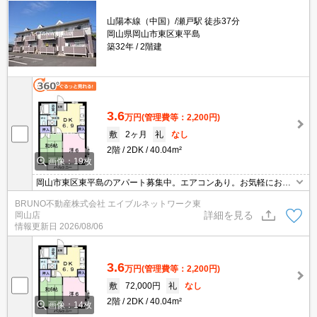
山陽本線（中国）/瀬戸駅 徒歩37分
岡山県岡山市東区東平島
築32年
2階建
3.6
万円
(管理費等：2,200円)
敷
2ヶ月
礼
なし
2階
2DK
40.04m²
画像：19枚
岡山市東区東平島のアパート募集中。エアコンあり。お気軽にお問
い合わせください。
BRUNO不動産株式会社 エイブルネットワーク東
詳細を見る
岡山店
情報更新日
2026/08/06
3.6
万円
(管理費等：2,200円)
敷
72,000円
礼
なし
2階
2DK
40.04m²
画像：14枚