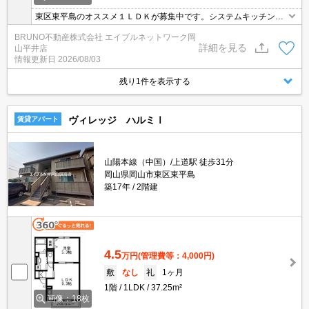
東区東平島のオススメ１ＬＤＫが募集中です。システムキッチンで
コンロ付です。
BRUNO不動産株式会社 エイブルネットワーク岡
詳細を見る
山平井店
情報更新日
2026/08/03
残り1件を表示する
ヴィレッジ ハルミⅠ
賃貸アパート
山陽本線（中国）/上道駅 徒歩31分
岡山県岡山市東区東平島
築17年
2階建
4.5
万円
(管理費等：4,000円)
敷
なし
礼
1ヶ月
1階
1LDK
37.25m²
画像：18枚