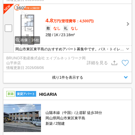
4.8
万円
(管理費等：4,500円)
敷
なし
礼
なし
2階
1K
23.18m²
画像：16枚
岡山市東区東平島のおすすめアパート募集中です。バス・トイレ
別、浴室乾燥機付き、温水洗浄便座付き。お気軽にお問い合わせく
BRUNO不動産株式会社 エイブルネットワーク岡
ださい。
詳細を見る
山平井店
情報更新日
2026/08/06
残り1件を表示する
HIGARIA
新築
賃貸アパート
山陽本線（中国）/上道駅 徒歩38分
岡山県岡山市東区東平島
新築
2階建