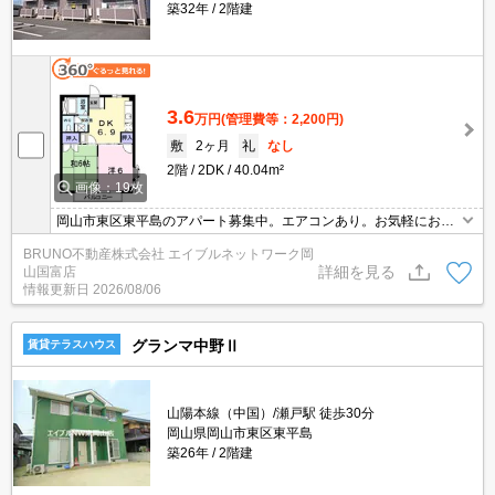
築32年
2階建
3.6
万円
(管理費等：2,200円)
敷
2ヶ月
礼
なし
2階
2DK
40.04m²
画像：19枚
岡山市東区東平島のアパート募集中。エアコンあり。お気軽にお問
い合わせください。
BRUNO不動産株式会社 エイブルネットワーク岡
詳細を見る
山国富店
情報更新日
2026/08/06
グランマ中野Ⅱ
賃貸テラスハウス
山陽本線（中国）/瀬戸駅 徒歩30分
岡山県岡山市東区東平島
築26年
2階建