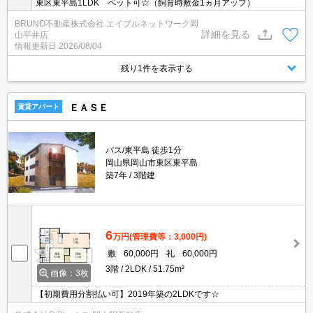
東区東平島1LDK ペット可☆（飼育時敷金1ヵ月アップ）
BRUNO不動産株式会社 エイブルネットワーク岡
詳細を見る
山平井店
情報更新日
2026/08/04
残り1件を表示する
ＥＡＳＥ
賃貸アパート
バス/東平島 徒歩1分
岡山県岡山市東区東平島
築7年
3階建
6
万円
(管理費等：3,000円)
敷
60,000円
礼
60,000円
3階
2LDK
51.75m²
画像：3枚
【初期費用分割払い可】2019年築の2LDKです☆