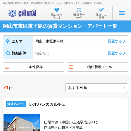
岡山市東区東平島の賃貸・不動産情報で賃貸マンション・賃貸アパートなど賃貸物件の部屋探し
お部屋を探す
気になる
最近見た
保存中の
リスト
物件
条件
沿線・駅から
岡山市東区東平島の賃貸マンション・アパート一覧
住所から
家賃相場から
岡山市東区東平島
変更する
エリア
通勤通学時間から
詳細条件
指定なし
変更する
物件特集から
条件保存
物件新着メール
不動産会社から
TOP
71
件
レオパレスカルチェ
賃貸アパート
山陽本線（中国）/上道駅 徒歩41分
岡山県岡山市東区東平島