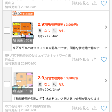
詳細を見る
岡山店
情報更新日
2026/08/05
2.9
万円
(管理費等：3,000円)
敷
なし
礼
なし
1階
2K
34m²
画像：36枚
東区東平島のオススメ２Ｋが募集中です。閑静な住宅地で静かに生
活できそう。
BRUNO不動産株式会社 エイブルネットワーク東
詳細を見る
岡山店
情報更新日
2026/08/05
2.9
万円
(管理費等：3,000円)
敷
なし
礼
なし
1階
2DK
34m²
画像：13枚
【初期費用分割払い可】水道料はご入居人数で金額が異なります
株式会社良和ハウス 岡山駅西口店
詳細を見る
情報更新日
2026/07/31