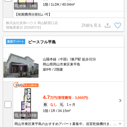
1階
1LDK
40.04m²
画像：14枚
【初期費用分割払い可】
株式会社良和ハウス 岡山駅西口店
詳細を見る
情報更新日
2026/07/31
ピースフル平島
賃貸アパート
山陽本線（中国）/瀬戸駅 徒歩32分
岡山県岡山市東区東平島
築9年
2階建
4.7
万円
(管理費等：3,000円)
敷
なし
礼
1ヶ月
1階
1R
34.15m²
画像：18枚
岡山市東区東平島のおすすめアパート募集中。浴室乾燥機付き、追