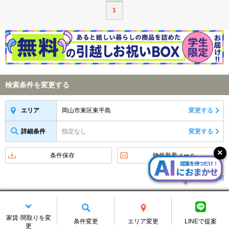
1
検索条件を変更する
岡山市東区東平島
変更する
エリア
詳細条件
指定なし
変更する
条件保存
物件新着メール
アイコンの説明
新着お知らせをメールで受け取る
メールアドレス
家賃·間取りを変
条件変更
エリア変更
LINEで提案
更