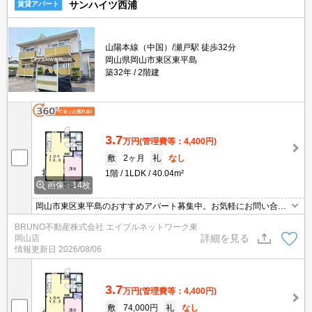
サンハイツ西浦
賃貸アパート
山陽本線（中国）/瀬戸駅 徒歩32分
岡山県岡山市東区東平島
築32年
2階建
3.7
万円
(管理費等：4,400円)
敷
2ヶ月
礼
なし
1階
1LDK
40.04m²
画像：14枚
岡山市東区東平島のおすすめアパート募集中。お気軽にお問い合わ
せください。
BRUNO不動産株式会社 エイブルネットワーク東
詳細を見る
岡山店
情報更新日
2026/08/06
3.7
万円
(管理費等：4,400円)
敷
74,000円
礼
なし