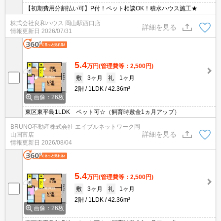
【初期費用分割払い可】P付！ペット相談OK！積水ハウス施工★
株式会社良和ハウス 岡山駅西口店
詳細を見る
情報更新日
2026/07/31
5.4
万円
(管理費等：2,500円)
敷
3ヶ月
礼
1ヶ月
2階
1LDK
42.36m²
画像：26枚
東区東平島1LDK ペット可☆（飼育時敷金1ヵ月アップ）
BRUNO不動産株式会社 エイブルネットワーク岡
詳細を見る
山国富店
情報更新日
2026/08/04
5.4
万円
(管理費等：2,500円)
敷
3ヶ月
礼
1ヶ月
2階
1LDK
42.36m²
画像：26枚