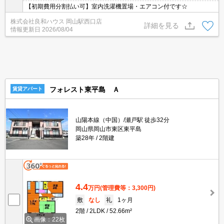
【初期費用分割払い可】室内洗濯機置場・エアコン付です☆
株式会社良和ハウス 岡山駅西口店
詳細を見る
情報更新日
2026/08/04
フォレスト東平島 Ａ
賃貸アパート
山陽本線（中国）/瀬戸駅 徒歩32分
岡山県岡山市東区東平島
築28年
2階建
4.4
万円
(管理費等：3,300円)
敷
なし
礼
1ヶ月
2階
2LDK
52.66m²
画像：22枚