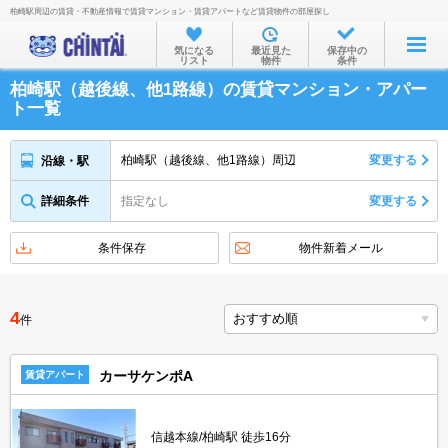
柏崎駅周辺の賃貸・不動産情報で賃貸マンション・賃貸アパートなど賃貸物件の部屋探し
お部屋を探す
気になる
最近見た
保存中の
リスト
物件
条件
沿線・駅から
柏崎駅（越後線、他1路線）の賃貸マンション・アパー
住所から
ト一覧
家賃相場から
柏崎駅（越後線、他1路線）周辺
変更する
沿線・駅
通勤通学時間から
詳細条件
指定なし
変更する
物件特集から
不動産会社から
条件保存
物件新着メール
TOP
4
件
カーサケンポA
賃貸アパート
信越本線/柏崎駅 徒歩16分