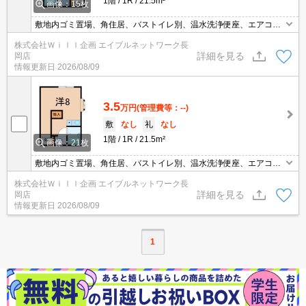
1階
1R
21.5m²
画像：15枚
敷地内ゴミ置場、角住居、バストイレ別、温水洗浄便座、エアコ
ン、都市ガス、即入居可、家電相談
株式会社Ｗｉｌｌ企画 エイブルネットワーク長
詳細を見る
岡店
情報更新日
2026/08/09
3.5
万円
(管理費等：--)
敷
なし
礼
なし
1階
1R
21.5m²
画像：21枚
敷地内ゴミ置場、角住居、バストイレ別、温水洗浄便座、エアコ
ン、都市ガス、即入居可、家電相談
株式会社Ｗｉｌｌ企画 エイブルネットワーク長
詳細を見る
岡店
情報更新日
2026/08/09
1