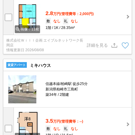
2.8
万円
(管理費等：2,000円)
敷
なし
礼
なし
1階
1K
28.35m²
画像：11枚
株式会社Ｗｉｌｌ企画 エイブルネットワーク長
詳細を見る
岡店
情報更新日
2026/08/08
ミキハウス
賃貸アパート
信越本線/柏崎駅 徒歩25分
新潟県柏崎市三島町
築34年
2階建
3.5
万円
(管理費等：--)
敷
なし
礼
なし