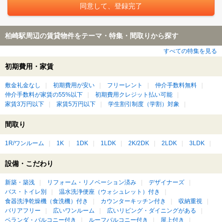
柏崎駅周辺の賃貸物件をテーマ・特集・間取りから探す
すべての特集を見る
初期費用・家賃
敷金礼金なし
初期費用が安い
フリーレント
仲介手数料無料
仲介手数料が家賃の55%以下
初期費用クレジット払い可能
家賃3万円以下
家賃5万円以下
学生割引制度（学割）対象
間取り
1R/ワンルーム
1K
1DK
1LDK
2K/2DK
2LDK
3LDK
設備・こだわり
新築・築浅
リフォーム・リノベーション済み
デザイナーズ
バス・トイレ別
温水洗浄便座（ウォシュレット）付き
食器洗浄乾燥機（食洗機）付き
カウンターキッチン付き
収納重視
バリアフリー
広いワンルーム
広いリビング・ダイニングがある
ベランダ・バルコニー付き
ルーフバルコニー付き
屋上付き