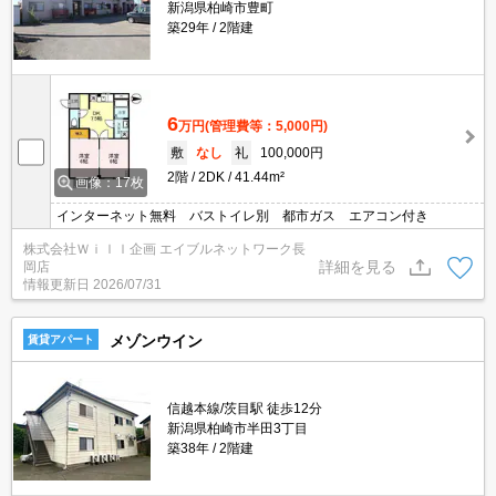
新潟県柏崎市豊町
築29年
2階建
6
万円
(管理費等：5,000円)
敷
なし
礼
100,000円
2階
2DK
41.44m²
画像：17枚
インターネット無料 バストイレ別 都市ガス エアコン付き
株式会社Ｗｉｌｌ企画 エイブルネットワーク長
詳細を見る
岡店
情報更新日
2026/07/31
メゾンウイン
賃貸アパート
信越本線/茨目駅 徒歩12分
新潟県柏崎市半田3丁目
築38年
2階建