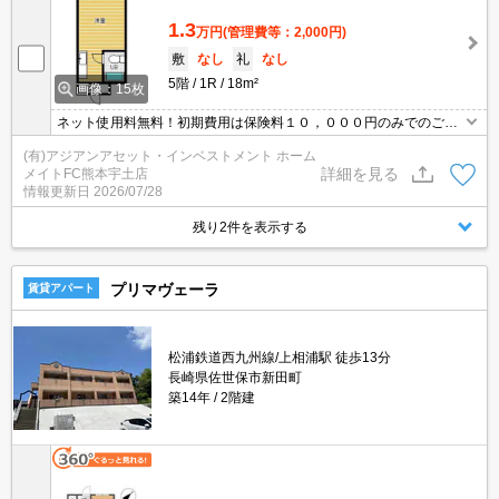
1.3
万円
(管理費等：2,000円)
敷
なし
礼
なし
5階
1R
18m²
画像：15枚
ネット使用料無料！初期費用は保険料１０，０００円のみでのご入
居が可能です☆お部屋の見学も随時受付しております！家電付きの
(有)アジアンアセット・インベストメント ホーム
お部屋もございます！まずはお問い合わせください☆
詳細を見る
メイトFC熊本宇土店
情報更新日
2026/07/28
残り2件を表示する
プリマヴェーラ
賃貸アパート
松浦鉄道西九州線/上相浦駅 徒歩13分
長崎県佐世保市新田町
築14年
2階建