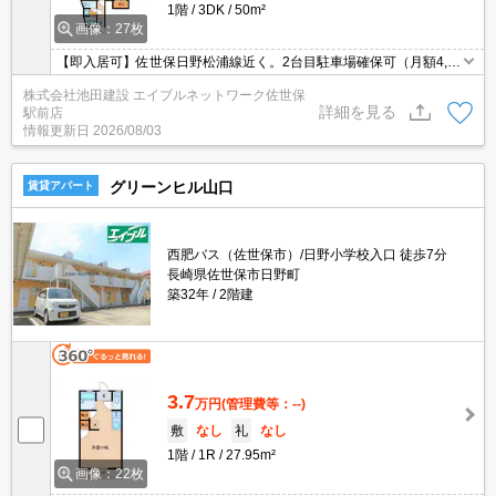
1階
3DK
50m²
画像：27枚
【即入居可】佐世保日野松浦線近く。2台目駐車場確保可（月額4,0
00円）。追い焚き機能。独立洗面台付き。コンビニまで徒歩圏内。
株式会社池田建設 エイブルネットワーク佐世保
1階角部屋※ご案内はご予約の方を優先とさせて頂きます。
詳細を見る
駅前店
情報更新日
2026/08/03
グリーンヒル山口
賃貸アパート
西肥バス（佐世保市）/日野小学校入口 徒歩7分
長崎県佐世保市日野町
築32年
2階建
3.7
万円
(管理費等：--)
敷
なし
礼
なし
1階
1R
27.95m²
画像：22枚