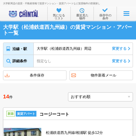
大学駅周辺の賃貸・不動産情報で賃貸マンション・賃貸アパートなど賃貸物件の部屋探し
お部屋を探す
気になる
最近見た
保存中の
リスト
物件
条件
沿線・駅から
大学駅（松浦鉄道西九州線）の賃貸マンション・アパー
住所から
ト一覧
家賃相場から
大学駅（松浦鉄道西九州線）周辺
変更する
沿線・駅
通勤通学時間から
詳細条件
指定なし
変更する
物件特集から
不動産会社から
条件保存
物件新着メール
TOP
14
件
コージーコート
新築
賃貸アパート
松浦鉄道西九州線/相浦駅 徒歩12分