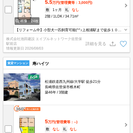
5.5
万円
(管理費等：3,000円)
敷
1ヶ月
礼
なし
2階
1LDK
34.71m²
画像：24枚
【リフォーム中】小型犬一匹飼育可能(^^♪上相浦駅まで徒歩１０
分！浴室換気乾燥や温水暖房便座付トイレ等設備充実～！2階角部
株式会社池田建設 エイブルネットワーク佐世保
屋です。※ご案内はご予約の方を優先とさせて頂きます。
詳細を見る
駅前店
情報更新日
2026/08/03
寿ハイツ
賃貸マンション
松浦鉄道西九州線/大学駅 徒歩21分
長崎県佐世保市椎木町
築46年
3階建
5
万円
(管理費等：--)
敷
なし
礼
なし