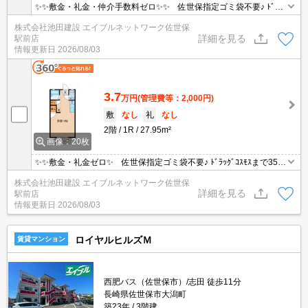
✨✨敷金・礼金・仲介手数料ゼロ✨✨ 佐世保指定ゴミ袋不要♪ ﾄﾞﾗｯ
ｸﾞｺｽﾓｽまで350ｍ。！立神入口まで4.5km。相浦駐屯地まで1.6k
株式会社池田建設 エイブルネットワーク佐世保
m！！ 駐車場契約必須になります！！・ゴミ民間業者回収(指定ゴ
詳細を見る
駅前店
ミ袋不要)
情報更新日
2026/08/03
3.7
万円
(管理費等：2,000円)
敷
なし
礼
なし
2階
1R
27.95m²
画像：20枚
✨✨敷金・礼金ゼロ✨ 佐世保指定ゴミ袋不要♪ ﾄﾞﾗｯｸﾞｺｽﾓｽまで350
ｍ。！立神入口まで4.5km。相浦駐屯地まで1.6km 駐車場契約必須
株式会社池田建設 エイブルネットワーク佐世保
になります！！ウォシュレット新設しました！
詳細を見る
駅前店
情報更新日
2026/08/03
ロイヤルヒルズＭ
賃貸マンション
西肥バス（佐世保市）/志田 徒歩11分
長崎県佐世保市大潟町
築23年
3階建