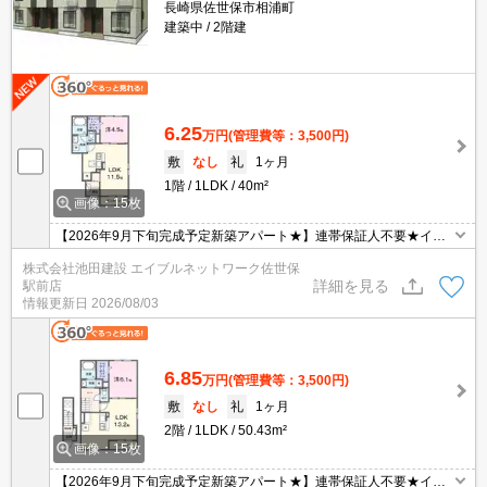
長崎県佐世保市相浦町
建築中
2階建
6.25
万円
(管理費等：3,500円)
敷
なし
礼
1ヶ月
1階
1LDK
40m²
画像：15枚
【2026年9月下旬完成予定新築アパート★】連帯保証人不要★イン
ターネット無料☆ペット飼育可（小型犬or猫）☆システムキッチン
株式会社池田建設 エイブルネットワーク佐世保
☆宅配ボックス★インナーバルコニー☆１階角部屋
詳細を見る
駅前店
情報更新日
2026/08/03
6.85
万円
(管理費等：3,500円)
敷
なし
礼
1ヶ月
2階
1LDK
50.43m²
画像：15枚
【2026年9月下旬完成予定新築アパート★】連帯保証人不要★イン