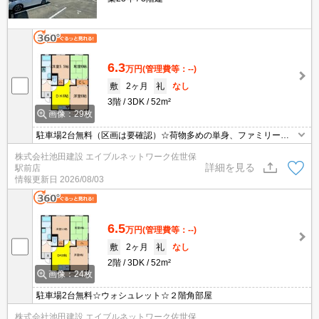
6.3
万円
(管理費等：--)
敷
2ヶ月
礼
なし
3階
3DK
52m²
画像：29枚
駐車場2台無料（区画は要確認）☆荷物多めの単身、ファミリー、
自衛隊さんにもおススメですよ(^^)/
株式会社池田建設 エイブルネットワーク佐世保
詳細を見る
駅前店
情報更新日
2026/08/03
6.5
万円
(管理費等：--)
敷
2ヶ月
礼
なし
2階
3DK
52m²
画像：24枚
駐車場2台無料☆ウォシュレット☆２階角部屋
株式会社池田建設 エイブルネットワーク佐世保