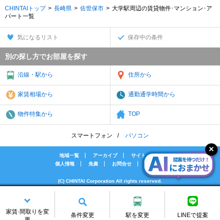
CHINTAIトップ
長崎県
佐世保市
大学駅周辺の賃貸物件･マンション･ア
パート一覧
気になるリスト
保存中の条件
別の探し方でお部屋を探す
沿線・駅から
住所から
家賃相場から
通勤通学時間から
物件特集から
TOP
スマートフォン
パソコン
地域一覧
アーカイブ
サイトマップ
個人情報
免責
お問合せ
会社案内
(C) CHINTAI Corporation All rights reserved.
[PR]賃貸物件の疑問解決！教えてエイブルAGENT
[PR]賃貸生活の工夫を紹介！CHINTAI情報局
家賃·間取りを変
[PR]女性の賃貸生活を応援！Woman.CHINTAI
条件変更
駅を変更
LINEで提案
更