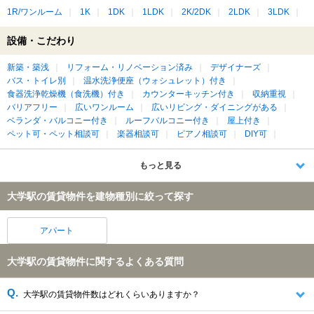
1R/ワンルーム
1K
1DK
1LDK
2K/2DK
2LDK
3LDK
設備・こだわり
新築・築浅
リフォーム・リノベーション済み
デザイナーズ
バス・トイレ別
温水洗浄便座（ウォシュレット）付き
食器洗浄乾燥機（食洗機）付き
カウンターキッチン付き
収納重視
バリアフリー
広いワンルーム
広いリビング・ダイニングがある
ベランダ・バルコニー付き
ルーフバルコニー付き
屋上付き
ペット可・ペット相談可
楽器相談可
ピアノ相談可
DIY可
もっと見る
大学駅の賃貸物件を建物種別に絞って探す
アパート
大学駅の賃貸物件に関するよくある質問
大学駅の賃貸物件数はどれくらいありますか？