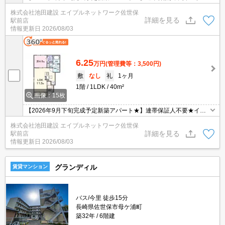
ターネット無料☆ペット飼育可（小型犬or猫）☆システムキッチン
株式会社池田建設 エイブルネットワーク佐世保
☆宅配ボックス★インナーバルコニー☆2階角部屋
詳細を見る
駅前店
情報更新日
2026/08/03
6.25
万円
(管理費等：3,500円)
敷
なし
礼
1ヶ月
1階
1LDK
40m²
画像：15枚
【2026年9月下旬完成予定新築アパート★】連帯保証人不要★イン
ターネット無料☆ペット飼育可（小型犬or猫）☆システムキッチン
株式会社池田建設 エイブルネットワーク佐世保
☆宅配ボックス★インナーバルコニー☆１階角部屋
詳細を見る
駅前店
情報更新日
2026/08/03
グランディル
賃貸マンション
バス/今里 徒歩15分
長崎県佐世保市母ケ浦町
築32年
6階建