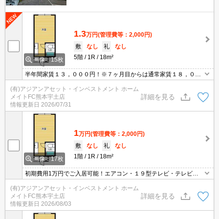
1.3
万円
(管理費等：2,000円)
敷
なし
礼
なし
5階
1R
18m²
画像：15枚
半年間家賃１３，０００円！※７ヶ月目からは通常家賃１８，００
０円に戻ります。 初期費用1万円で入居可能！！インターネット
(有)アジアンアセット・インベストメント ホーム
無料！保証人不要！随時見学受付しております☆
詳細を見る
メイトFC熊本宇土店
情報更新日
2026/07/31
1
万円
(管理費等：2,000円)
敷
なし
礼
なし
1階
1R
18m²
画像：17枚
初期費用1万円でご入居可能！エアコン・１９型テレビ・テレビ
台・電子レンジ・２ドア冷蔵庫付！インターネット無料！ ご入居
(有)アジアンアセット・インベストメント ホーム
から半年間家賃10,000円！半年後には15,000円に戻ります！※地下
詳細を見る
メイトFC熊本宇土店
階
情報更新日
2026/08/03