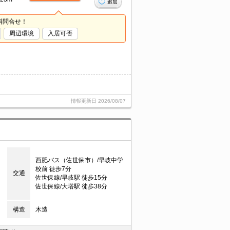
追加
料問合せ！
周辺環境
入居可否
情報更新日
2026/08/07
西肥バス（佐世保市）/早岐中学
校前 徒歩7分
交通
佐世保線/早岐駅 徒歩15分
佐世保線/大塔駅 徒歩38分
構造
木造