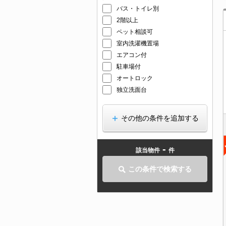
バス・トイレ別
2階以上
ペット相談可
室内洗濯機置場
エアコン付
駐車場付
オートロック
独立洗面台
その他の条件を追加する
-
該当物件
件
この条件で検索する