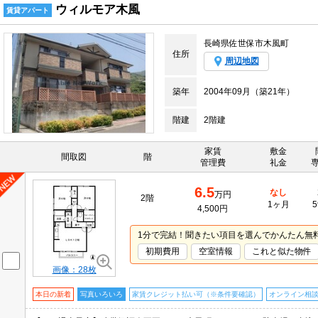
ウィルモア木風
賃貸アパート
長崎県佐世保市木風町
住所
周辺地図
築年
2004年09月（築21年）
階建
2階建
家賃
敷金
間取図
階
管理費
礼金
6.5
なし
万円
2階
1ヶ月
5
4,500円
1分で完結！聞きたい項目を選んでかんたん無
初期費用
空室情報
これと似た物件
画像：28枚
本日の新着
写真いろいろ
家賃クレジット払い可（※条件要確認）
オンライン相