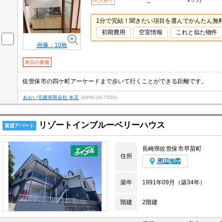
即入居可
--
1分で完結！聞きたい項目を選んでかんたん無
初期費用
空室情報
これと似た物件
画像：10枚
本日の新着
佐世保市の四ケ町アーケードまで歩いて行くことができる距離です。
あおい宅建有限会社 本店
(0956-24-7500)
リゾートインブルーベリーハウス
賃貸アパート
長崎県佐世保市早苗町
住所
周辺地図
築年
1991年09月（築34年）
階建
2階建