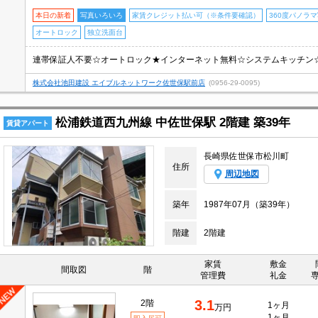
本日の新着
写真いろいろ
家賃クレジット払い可（※条件要確認）
360度パノラ
オートロック
独立洗面台
株式会社池田建設 エイブルネットワーク佐世保駅前店
(0956-29-0095)
松浦鉄道西九州線 中佐世保駅 2階建 築39年
賃貸アパート
長崎県佐世保市松川町
住所
周辺地図
築年
1987年07月（築39年）
階建
2階建
家賃
敷金
間取図
階
管理費
礼金
3.1
2階
1ヶ月
万円
1ヶ月