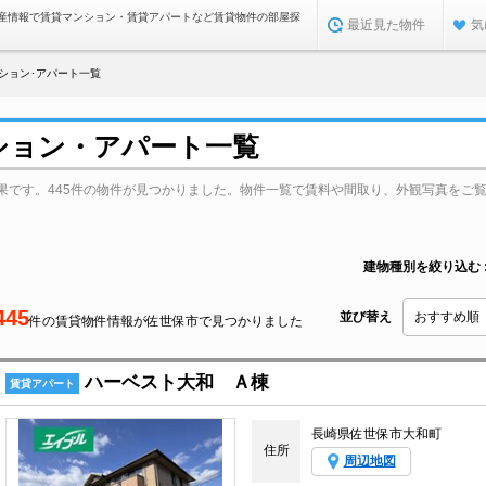
産情報で賃貸マンション・賃貸アパートなど賃貸物件の部屋探
最近見た物件
気
ション･アパート一覧
ション・アパート一覧
果です。445件の物件が見つかりました。物件一覧で賃料や間取り、外観写真をご
建物種別を絞り込む
445
並び替え
件の賃貸物件情報が佐世保市で見つかりました
ハーベスト大和 Ａ棟
賃貸アパート
長崎県佐世保市大和町
住所
周辺地図