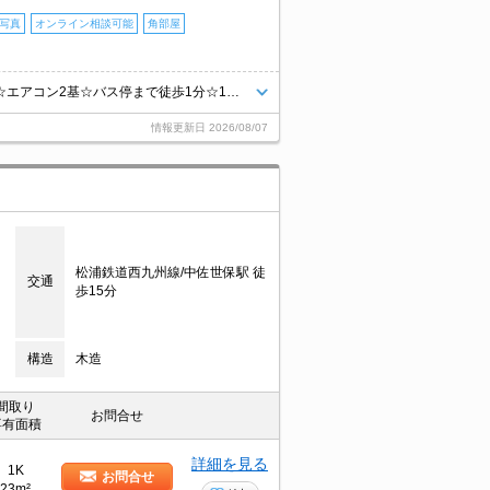
マ写真
オンライン相談可能
角部屋
連帯保証人不要☆オートロック★インターネット無料☆システムキッチン☆エアコン2基☆バス停まで徒歩1分☆1階角部屋 ＊室内写真は302号室と同型・現況優先です。
情報更新日
2026/08/07
松浦鉄道西九州線/中佐世保駅 徒
交通
歩15分
構造
木造
間取り
お問合せ
専有面積
詳細を見る
1K
お問合せ
23m²