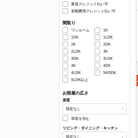
家賃クレジット払い可
初期費用クレジット払い可
間取り
ワンルーム
1K
1DK
1LDK
2K
2DK
2LDK
3K
3DK
3LDK
4K
4DK
4LDK
5K/5DK
5LDK以上
お部屋の広さ
居室
和室を含む
リビング・ダイニング・キッチン