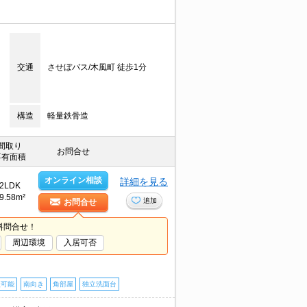
交通
させぼバス/木風町 徒歩1分
構造
軽量鉄骨造
間取り
お問合せ
専有面積
オンライン相談
詳細を見る
2LDK
9.58m²
追加
お問合せ
料問合せ！
周辺環境
入居可否
談可能
南向き
角部屋
独立洗面台