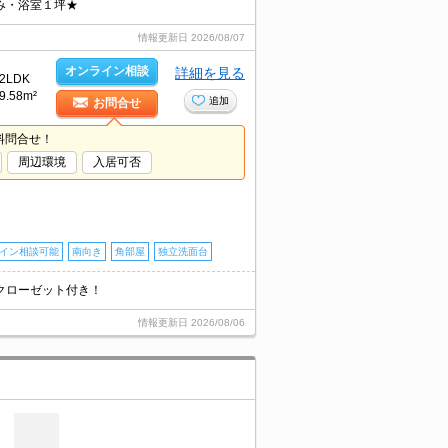
み・浴室１坪★
情報更新日
2026/08/07
オンライン相談
詳細を見る
2LDK
9.58m²
追加
お問合せ
料問合せ！
周辺環境
入居可否
イン相談可能
南向き
角部屋
独立洗面台
クローゼット付き！
情報更新日
2026/08/06