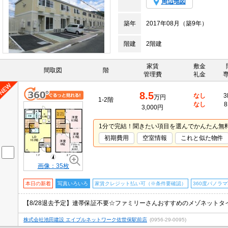
周辺地図
築年
2017年08月（築9年）
階建
2階建
家賃
敷金
間取図
階
管理費
礼金
8.5
なし
3
万円
1-2階
なし
8
3,000円
1分で完結！聞きたい項目を選んでかんたん無
初期費用
空室情報
これと似た物件
画像：35枚
本日の新着
写真いろいろ
家賃クレジット払い可（※条件要確認）
360度パノラ
【8/28退去予定】連帯保証不要☆ファミリーさんおすすめのメゾネットタ
株式会社池田建設 エイブルネットワーク佐世保駅前店
(0956-29-0095)