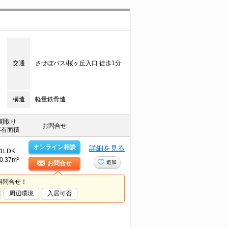
交通
させぼバス/桜ヶ丘入口 徒歩1分
構造
軽量鉄骨造
間取り
お問合せ
専有面積
オンライン相談
詳細を見る
1LDK
0.37m²
追加
お問合せ
料問合せ！
周辺環境
入居可否