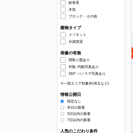
鉄骨系
木造
ブロック・その他
建物タイプ
メゾネット
分譲賃貸
画像の有無
間取り図あり
外観･内観写真あり
360° パノラマ写真あり
※一部エリア対象外(埼玉など)
情報公開日
指定なし
本日の新着
3日以内の新着
7日以内の新着
人気のこだわり条件