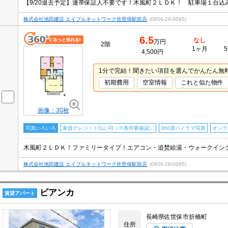
【9/20退去予定】連帯保証人不要です！木風町２ＬＤＫ！ 駐車場１台込
株式会社池田建設 エイブルネットワーク佐世保駅前店
(0956-29-0095)
6.5
なし
万円
2階
1ヶ月
5
4,500円
1分で完結！聞きたい項目を選んでかんたん無
初期費用
空室情報
これと似た物件
画像：30枚
写真いろいろ
家賃クレジット払い可（※条件要確認）
360度パノラマ写真
オンラ
木風町２ＬＤＫ！ファミリータイプ！エアコン・追焚給湯・ウォークイン
株式会社池田建設 エイブルネットワーク佐世保駅前店
(0956-29-0095)
ビアンカ
賃貸アパート
長崎県佐世保市折橋町
住所