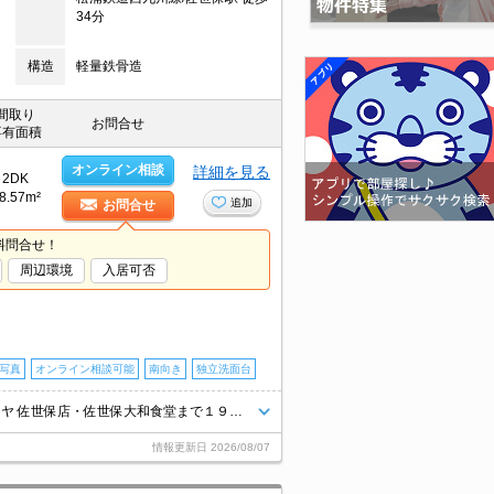
34分
構造
軽量鉄骨造
間取り
お問合せ
専有面積
オンライン相談
詳細を見る
2DK
8.57m²
追加
お問合せ
料問合せ！
周辺環境
入居可否
マ写真
オンライン相談可能
南向き
独立洗面台
【10/31退去予定】連帯保証人不要。★ザ・ダイソー佐世保大和店・ヒマラヤ 佐世保店・佐世保大和食堂まで１９７ｍ(徒歩３分）★ファミリー、新婚さんにオススメ！2階※ご案内はご予約の方優先させていただきます
情報更新日
2026/08/07