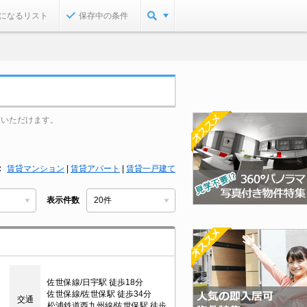
になるリスト
保存中の条件
覧いただけます。
賃貸マンション
|
賃貸アパート
|
賃貸一戸建て
表示件数
佐世保線/日宇駅 徒歩18分
佐世保線/佐世保駅 徒歩34分
交通
松浦鉄道西九州線/佐世保駅 徒歩