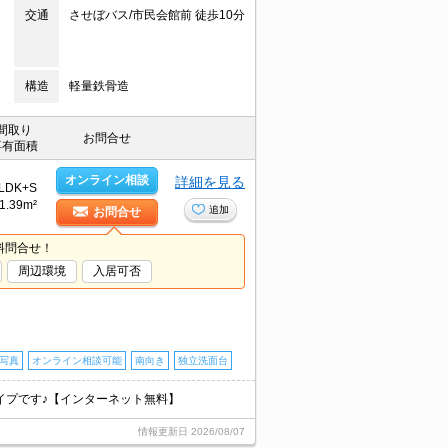
交通
させぼバス/市民会館前 徒歩10分
構造
軽量鉄骨造
間取り
お問合せ
専有面積
オンライン相談
詳細を見る
LDK+S
1.39m²
追加
お問合せ
料問合せ！
周辺環境
入居可否
マ写真
オンライン相談可能
南向き
独立洗面台
イプです♪【インターネット無料】
情報更新日
2026/08/07