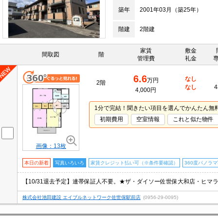
築年
2001年03月（築25年）
階建
2階建
家賃
敷金
間取図
階
管理費
礼金
6.6
なし
万円
2階
なし
4
4,000円
1分で完結！聞きたい項目を選んでかんたん無
初期費用
空室情報
これと似た物件
画像：13枚
本日の新着
写真いろいろ
家賃クレジット払い可（※条件要確認）
360度パノラ
株式会社池田建設 エイブルネットワーク佐世保駅前店
(0956-29-0095)