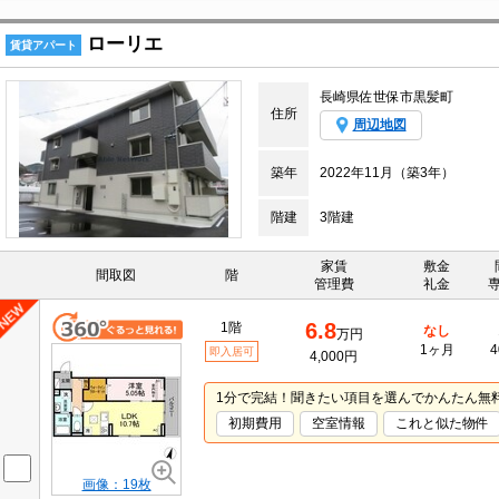
ローリエ
賃貸アパート
長崎県佐世保市黒髪町
住所
周辺地図
築年
2022年11月（築3年）
階建
3階建
家賃
敷金
間取図
階
管理費
礼金
6.8
1階
なし
万円
1ヶ月
4
即入居可
4,000円
1分で完結！聞きたい項目を選んでかんたん無
初期費用
空室情報
これと似た物件
画像：19枚