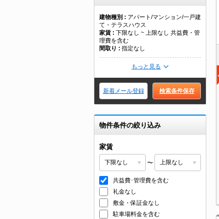
建物種別
アパート/マンション/一戸建
て・テラスハウス
家賃
下限なし ~ 上限なし 共益費・管
理費を含む
間取り
指定なし
もっと見る
新着メール登録
検索条件保存
物件条件の絞り込み
家賃
〜
共益費･管理費を含む
礼金なし
敷金・保証金なし
駐車場料金を含む