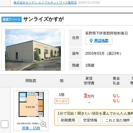
株式会社センデン エイブルネットワーク飯田店
(0265-52-5700)
サンライズかすが
賃貸アパート
長野県下伊那郡阿智村春日
住所
周辺地図
築年
2003年03月（築23年）
階建
1階建
家賃
敷金
間取図
階
管理費
礼金
3
1階
なし
万円
なし
即入居可
--
1分で完結！聞きたい項目を選んでかんたん無
初期費用
空室情報
これと似た物件
画像：15枚