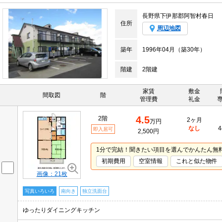
長野県下伊那郡阿智村春日
住所
周辺地図
築年
1996年04月（築30年）
階建
2階建
家賃
敷金
間取図
階
管理費
礼金
4.5
2階
2ヶ月
万円
なし
4
即入居可
2,500円
1分で完結！聞きたい項目を選んでかんたん無
初期費用
空室情報
これと似た物件
画像：21枚
写真いろいろ
南向き
独立洗面台
ゆったりダイニングキッチン