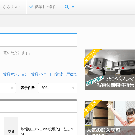
になるリスト
保存中の条件
ご覧いただけます。
賃貸マンション
|
賃貸アパート
|
賃貸一戸建て
表示件数
駒場線＿02＿on/役場入口 徒歩4
交通
分