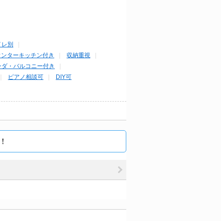
イレ別
ウンターキッチン付き
収納重視
ンダ・バルコニー付き
ピアノ相談可
DIY可
！