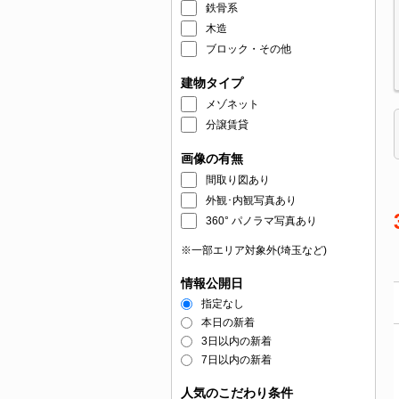
鉄骨系
木造
ブロック・その他
建物タイプ
メゾネット
分譲賃貸
画像の有無
間取り図あり
外観･内観写真あり
360° パノラマ写真あり
※一部エリア対象外(埼玉など)
情報公開日
指定なし
本日の新着
3日以内の新着
7日以内の新着
人気のこだわり条件