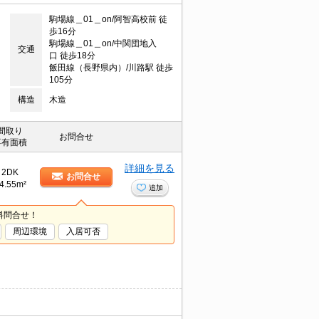
駒場線＿01＿on/阿智高校前 徒
歩16分
駒場線＿01＿on/中関団地入
交通
口 徒歩18分
飯田線（長野県内）/川路駅 徒歩
105分
構造
木造
間取り
お問合せ
専有面積
詳細を見る
2DK
お問合せ
4.55m²
追加
料問合せ！
周辺環境
入居可否