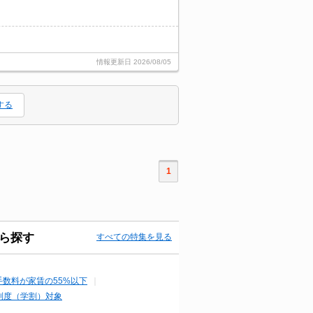
情報更新日
2026/08/05
する
1
ら探す
すべての特集を見る
手数料が家賃の55%以下
制度（学割）対象