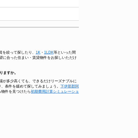
家賃を絞って探したり、
1K
・
1LDK
等といった間
望に合った住まい・賃貸物件をお探しいただけ
りますか。
場が多少高くても、できるだけリーズナブルに
り、条件を緩めて探してみましょう。
下伊那郡阿
る物件を見つけたら
初期費用計算シミュレーショ