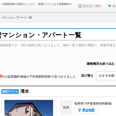
・不動産情報で賃貸マンション・賃貸アパートなど賃貸物件の
最近見た物件
気
･マンション･アパート一覧
貸マンション・アパート一覧
検索結果です。3件の物件が見つかりました。物件一覧で賃料や間取り、外観写真を
建物種別を絞り込む
3
並び替え
件の賃貸物件情報が下伊那郡阿智村で見つかりました
清水
賃貸アパート
長野県下伊那郡阿智村駒場
住所
周辺地図