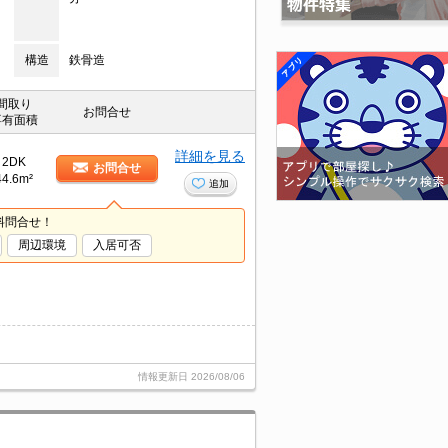
構造
鉄骨造
間取り
お問合せ
専有面積
詳細を見る
2DK
お問合せ
44.6m²
追加
料問合せ！
周辺環境
入居可否
情報更新日
2026/08/06