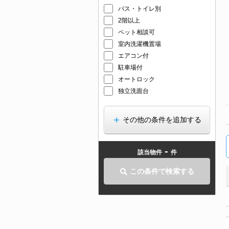
バス・トイレ別
2階以上
ペット相談可
室内洗濯機置場
エアコン付
駐車場付
オートロック
独立洗面台
その他の条件を追加する
-
該当物件
件
この条件で検索する