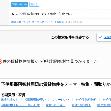
写真いろいろ
南向き
数少ない阿智村の物件です！敷金・礼金ゼロ。
株式会社センデン エイブルネットワーク飯田店
(0265-52-5700)
この検索条件を保存する
保存
3
件の賃貸物件情報が下伊那郡阿智村で見つかりました
下伊那郡阿智村周辺の賃貸物件をテーマ・特集・間取りか
初期費用・家賃
敷金礼金なし
初期費用が安い
フリーレント
仲介手数料無料
仲介
初期費用クレジット払い可能
家賃3万円以下
家賃5万円以下
学生割引