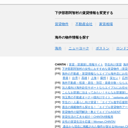
下伊那郡阿智村の賃貸情報を変更する
賃貸物件
不動産会社
家賃相場
海外の物件情報を探す
海外
ニューヨーク
ボストン
ロンド
CHINTAI：
賃貸・部屋探し情報サイト
学生向け賃貸
海
[PR]
下伊那郡阿智村の女性におすすめな賃貸物件（賃貸マン
[PR]
海外の不動産・賃貸情報ならエイブル海外店にお任
香港
｜
台湾
｜
高雄
｜
上海
｜
蘇州
｜
深セン
｜
広州
[PR]
海外不動産～投資・居住・別荘・資産分散～ならエ
[PR]
法人様向け海外赴任サポートならエイブルにお任せ
[PR]
こんなお部屋に泊まってみたい！そんなお部屋探し
[PR]
埼玉県の不動産オーナー様向けサイト「saitama.a
[PR]
学生の一人暮らし向け賃貸！「エイブル進学応援部
[PR]
過去の掲載物件も探せる！「エイブル賃貸物件アー
[PR]
賃貸物件の疑問解決！教えてエイブルAGENT
[PR]
賃貸生活の工夫を紹介！CHINTAI情報局
[PR]
女性の賃貸生活を応援！Woman.CHINTAI
[PR]
過去から現在に掲載された物件が探せるWoman.CH