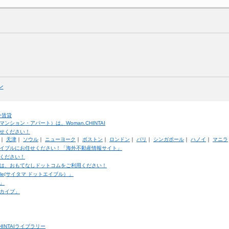
ン
外賃貸
ション・アパート）は、Woman.CHINTAI
せください！
｜
天津
｜
ソウル
｜
ニューヨーク
｜
ボストン
｜
ロンドン
｜
パリ
｜
シンガポール
｜
ハノイ
｜
マニラ
イブルにお任せください！「海外不動産情報サイト」
ください！
は、おもてなしドットコムをご利用ください！
ble(サイタマ ドットエイブル）」
」
カイブ」
INTAIライブラリー