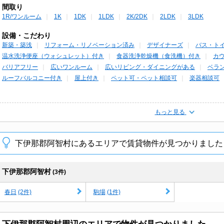
間取り
1R/ワンルーム
1K
1DK
1LDK
2K/2DK
2LDK
3LDK
設備・こだわり
新築・築浅
リフォーム・リノベーション済み
デザイナーズ
バス・ト
温水洗浄便座（ウォシュレット）付き
食器洗浄乾燥機（食洗機）付き
カ
バリアフリー
広いワンルーム
広いリビング・ダイニングがある
ベラ
ルーフバルコニー付き
屋上付き
ペット可・ペット相談可
楽器相談可
もっと見る
下伊那郡阿智村にあるエリアで賃貸物件が見つかりました
下伊那郡阿智村
(3件)
(2件)
(1件)
春日
駒場
下伊那郡阿智村周辺のエリアで物件が見つかりました