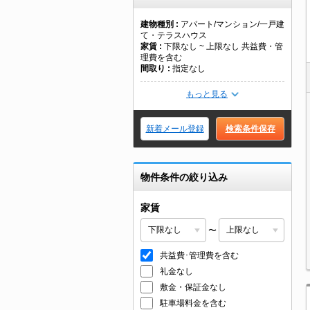
建物種別
アパート/マンション/一戸建
て・テラスハウス
家賃
下限なし ~ 上限なし 共益費・管
理費を含む
間取り
指定なし
もっと見る
新着メール登録
検索条件保存
物件条件の絞り込み
家賃
〜
共益費･管理費を含む
礼金なし
敷金・保証金なし
駐車場料金を含む