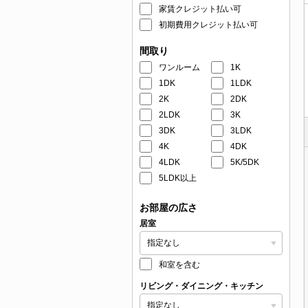
家賃クレジット払い可
初期費用クレジット払い可
間取り
ワンルーム
1K
1DK
1LDK
2K
2DK
2LDK
3K
3DK
3LDK
4K
4DK
4LDK
5K/5DK
5LDK以上
お部屋の広さ
居室
和室を含む
リビング・ダイニング・キッチン