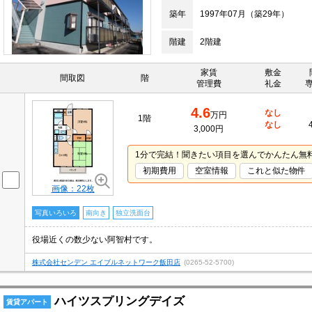
築年
1997年07月（築29年）
階建
2階建
家賃
敷金
間取図
階
管理費
礼金
4.6
なし
万円
1階
なし
3,000円
1分で完結！聞きたい項目を選んでかんたん無
初期費用
空室情報
これと似た物件
画像：22枚
写真いろいろ
南向き
独立洗面台
役場近くの数少ない阿智村です。
株式会社センデン エイブルネットワーク飯田店
(0265-52-5700)
ハイツスプリングデイズ
賃貸アパート