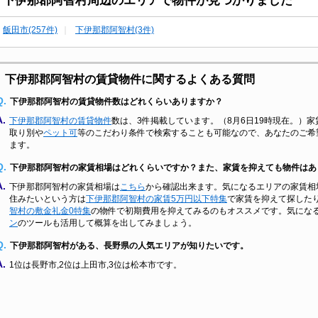
飯田市(257件)
下伊那郡阿智村(3件)
下伊那郡阿智村の賃貸物件に関するよくある質問
Q.
下伊那郡阿智村の賃貸物件数はどれくらいありますか？
A.
下伊那郡阿智村の賃貸物件
数は、3件掲載しています。（8月6日19時現在。）
取り別や
ペット可
等のこだわり条件で検索することも可能なので、あなたのご希
ます。
Q.
下伊那郡阿智村の家賃相場はどれくらいですか？また、家賃を抑えても物件はあ
A.
下伊那郡阿智村の家賃相場は
こちら
から確認出来ます。気になるエリアの家賃相
住みたいという方は
下伊那郡阿智村の家賃5万円以下特集
で家賃を抑えて探した
智村の敷金礼金0特集
の物件で初期費用を抑えてみるのもオススメです。気にな
ン
のツールも活用して概算を出してみましょう。
Q.
下伊那郡阿智村がある、長野県の人気エリアが知りたいです。
A.
1位は長野市,2位は上田市,3位は松本市です。