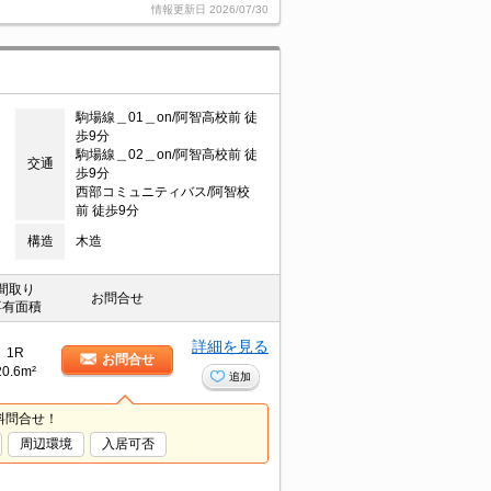
情報更新日
2026/07/30
駒場線＿01＿on/阿智高校前 徒
歩9分
駒場線＿02＿on/阿智高校前 徒
交通
歩9分
西部コミュニティバス/阿智校
前 徒歩9分
構造
木造
間取り
お問合せ
専有面積
詳細を見る
1R
お問合せ
20.6m²
追加
料問合せ！
周辺環境
入居可否