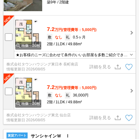
築9年
2階建
7.2
万円
(管理費等：5,000円)
敷
なし
礼
0.5ヶ月
2階
1LDK
49.88m²
画像：20枚
★お客様のニーズに合わせて条件のいいお部屋を多数ご紹介できま
す★賃貸物件のお部屋探しはタウンハウジングへ
株式会社タウンハウジング東日本 長町南店
詳細を見る
情報更新日
2026/08/05
7.2
万円
(管理費等：5,000円)
敷
なし
礼
36,000円
2階
1LDK
49.88m²
画像：20枚
株式会社タウンハウジング東北 仙台店
詳細を見る
情報更新日
2026/08/05
サンシャインＷ Ⅰ
賃貸アパート