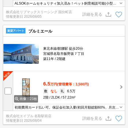
ALSOKホームセキュリティ加入済み！ペット飼育相談可能(小型犬
のみ２匹まで)可愛いペットと一緒に楽しく暮らせます。インターネ
株式会社リブマックスリーシング 国分町店
ットも無料です♪ 東北本線「南仙台駅」徒歩12分、敷地内駐車場も
詳細を見る
情報更新日
2026/08/05
同時契約可能。コンビニ、スーパーも近くお買物も便利！
プルミエール
賃貸アパート
東北本線/館腰駅 徒歩20分
宮城県名取市飯野坂７丁目
築11年
2階建
6.5
万円
(管理費等：3,500円)
敷
なし
礼
6.5万
2階
2LDK
57.22m²
画像：23枚
初期費用カード払い可。保証会社加入要(初回月額総額60%、月次月
額総額1%)。
株式会社エイブル 名取駅前店
詳細を見る
情報更新日
2026/08/04