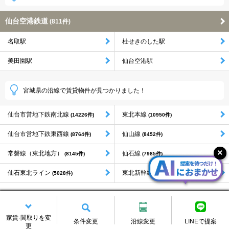
仙台空港鉄道
(811件)
名取駅
杜せきのした駅
美田園駅
仙台空港駅
宮城県の沿線で賃貸物件が見つかりました！
仙台市営地下鉄南北線
東北本線
(14226件)
(10950件)
仙台市営地下鉄東西線
仙山線
(8764件)
(8452件)
常磐線（東北地方）
仙石線
(8145件)
(7985件)
仙石東北ライン
東北新幹線（東北地方）
(5028件)
(4739件)
もっと見る
家賃·間取りを変
条件変更
沿線変更
LINEで提案
更