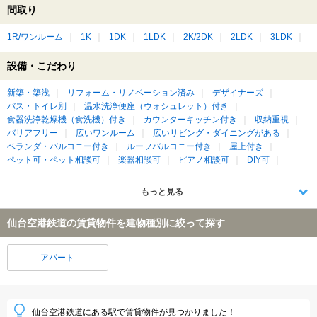
間取り
1R/ワンルーム
1K
1DK
1LDK
2K/2DK
2LDK
3LDK
設備・こだわり
新築・築浅
リフォーム・リノベーション済み
デザイナーズ
バス・トイレ別
温水洗浄便座（ウォシュレット）付き
食器洗浄乾燥機（食洗機）付き
カウンターキッチン付き
収納重視
バリアフリー
広いワンルーム
広いリビング・ダイニングがある
ベランダ・バルコニー付き
ルーフバルコニー付き
屋上付き
ペット可・ペット相談可
楽器相談可
ピアノ相談可
DIY可
もっと見る
仙台空港鉄道の賃貸物件を建物種別に絞って探す
アパート
仙台空港鉄道にある駅で賃貸物件が見つかりました！