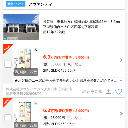
アヴァンティ
賃貸アパート
常磐線（東北地方）/南仙台駅 車移動11分 3.4km
宮城県仙台市太白区四郎丸字昭和裏
築12年
2階建
6.3
万円
(管理費等：3,000円)
敷
65,000円
礼
なし
2階
2LDK
59.95m²
画像：22枚
★お客様のニーズに合わせて条件のいいお部屋を多数ご紹介できま
す★賃貸物件のお部屋探しはタウンハウジングへ
株式会社タウンハウジング東日本 長町南店
詳細を見る
情報更新日
2026/08/05
6.3
万円
(管理費等：3,000円)
敷
63,000円
礼
なし
2階
2LDK
59.95m²
画像：22枚