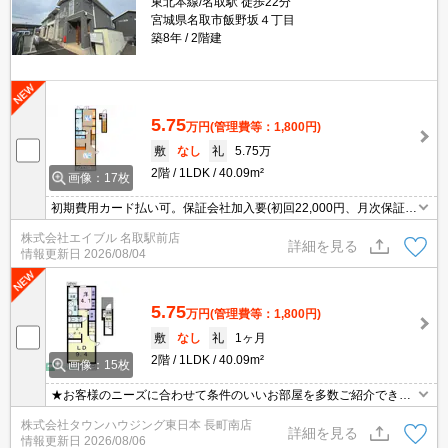
東北本線/名取駅 徒歩22分
宮城県名取市飯野坂４丁目
築8年
2階建
5.75
万円
(管理費等：1,800円)
敷
なし
礼
5.75万
2階
1LDK
40.09m²
画像：17枚
初期費用カード払い可。保証会社加入要(初回22,000円、月次保証料
2.2%)。初回契約金クレジットカード払い可能。エアコン2基付き。
株式会社エイブル 名取駅前店
浴室乾燥機付。
詳細を見る
情報更新日
2026/08/04
5.75
万円
(管理費等：1,800円)
敷
なし
礼
1ヶ月
2階
1LDK
40.09m²
画像：15枚
★お客様のニーズに合わせて条件のいいお部屋を多数ご紹介できま
す★賃貸物件のお部屋探しはタウンハウジングへ
株式会社タウンハウジング東日本 長町南店
詳細を見る
情報更新日
2026/08/06