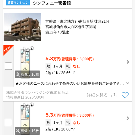
シンフォニー壱番館
賃貸マンション
常磐線（東北地方）/南仙台駅 徒歩21分
宮城県仙台市太白区柳生字関場
築12年
3階建
5.3
万円
(管理費等：3,000円)
敷
1ヶ月
礼
なし
2階
1K
28.66m²
画像：16枚
★お客様のニーズに合わせて条件のいいお部屋を多数ご紹介できま
す★賃貸物件のお部屋探しはタウンハウジングへ
株式会社タウンハウジング東北 仙台店
詳細を見る
情報更新日
2026/08/04
5.3
万円
(管理費等：3,000円)
敷
1ヶ月
礼
なし
2階
1K
28.66m²
画像：16枚