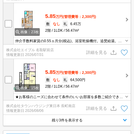
5.85
万円
(管理費等：2,300円)
敷
なし
礼
6.45万
2階
1LDK
56.47m²
画像：23枚
仲介手数料家賃の0.55ヵ月分(税込)。浴室乾燥機付。追焚給湯。保
証会社加入要(初回22,000円、月次保証料2.2%)。初回契約金クレジ
株式会社エイブル 名取駅前店
ットカード払い可能。TVモニターホン有。
詳細を見る
情報更新日
2026/07/31
5.85
万円
(管理費等：2,300円)
敷
なし
礼
64,500円
2階
1LDK
56.47m²
画像：15枚
★お客様のニーズに合わせて条件のいいお部屋を多数ご紹介できま
す★賃貸物件のお部屋探しはタウンハウジングへ
株式会社タウンハウジング東日本 長町南店
詳細を見る
情報更新日
2026/08/06
残り3件を表示する