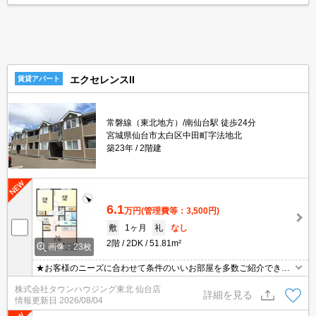
エクセレンスII
賃貸アパート
常磐線（東北地方）/南仙台駅 徒歩24分
宮城県仙台市太白区中田町字法地北
築23年
2階建
6.1
万円
(管理費等：3,500円)
敷
1ヶ月
礼
なし
2階
2DK
51.81m²
画像：23枚
★お客様のニーズに合わせて条件のいいお部屋を多数ご紹介できま
す★賃貸物件のお部屋探しはタウンハウジングへ
株式会社タウンハウジング東北 仙台店
詳細を見る
情報更新日
2026/08/04