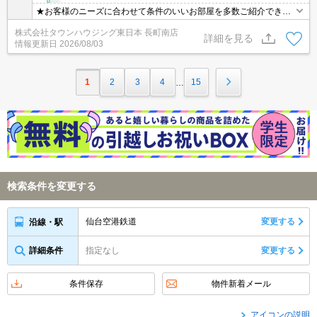
★お客様のニーズに合わせて条件のいいお部屋を多数ご紹介できま
す★賃貸物件のお部屋探しはタウンハウジングへ
株式会社タウンハウジング東日本 長町南店
詳細を見る
情報更新日
2026/08/03
1
2
3
4
15
…
検索条件を変更する
仙台空港鉄道
変更する
沿線・駅
詳細条件
指定なし
変更する
条件保存
物件新着メール
アイコンの説明