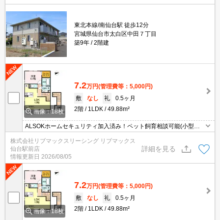
東北本線/南仙台駅 徒歩12分
宮城県仙台市太白区中田７丁目
築9年
2階建
7.2
万円
(管理費等：5,000円)
敷
なし
礼
0.5ヶ月
2階
1LDK
49.88m²
画像：18枚
ALSOKホームセキュリティ加入済み！ペット飼育相談可能(小型犬
のみ２匹まで)可愛いペットと一緒に楽しく暮らせます。インターネ
株式会社リブマックスリーシング リブマックス
ットも無料です♪ 東北本線「南仙台駅」徒歩12分、敷地内駐車場も
詳細を見る
仙台駅前店
同時契約可能。コンビニ、スーパーも近くお買物も便利！
情報更新日
2026/08/05
7.2
万円
(管理費等：5,000円)
敷
なし
礼
0.5ヶ月
2階
1LDK
49.88m²
画像：18枚