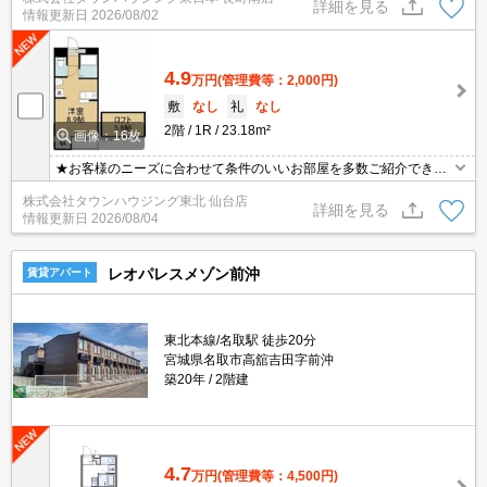
詳細を見る
情報更新日
2026/08/02
4.9
万円
(管理費等：2,000円)
敷
なし
礼
なし
2階
1R
23.18m²
画像：16枚
★お客様のニーズに合わせて条件のいいお部屋を多数ご紹介できま
す★賃貸物件のお部屋探しはタウンハウジングへ
株式会社タウンハウジング東北 仙台店
詳細を見る
情報更新日
2026/08/04
レオパレスメゾン前沖
賃貸アパート
東北本線/名取駅 徒歩20分
宮城県名取市高舘吉田字前沖
築20年
2階建
4.7
万円
(管理費等：4,500円)