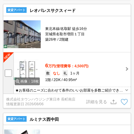
レオパレスサクスィード
賃貸アパート
東北本線/名取駅 徒歩16分
宮城県名取市増田１丁目
築26年
2階建
6
万円
(管理費等：4,500円)
敷
なし
礼
1ヶ月
1階
2DK
40.95m²
画像：18枚
★お客様のニーズに合わせて条件のいいお部屋を多数ご紹介できま
す★賃貸物件のお部屋探しはタウンハウジングへ
株式会社タウンハウジング東日本 長町南店
詳細を見る
情報更新日
2026/08/06
ルミナス西中田
賃貸アパート