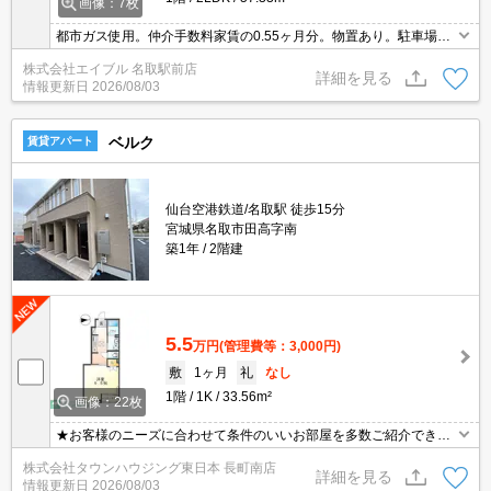
画像：7枚
都市ガス使用。仲介手数料家賃の0.55ヶ月分。物置あり。駐車場2
台目月3,300円。退去時、ルームクリーニング料金66,000円。イン
株式会社エイブル 名取駅前店
ターネット無料使い放題。TVモニターホン有。
詳細を見る
情報更新日
2026/08/03
ベルク
賃貸アパート
仙台空港鉄道/名取駅 徒歩15分
宮城県名取市田高字南
築1年
2階建
5.5
万円
(管理費等：3,000円)
敷
1ヶ月
礼
なし
1階
1K
33.56m²
画像：22枚
★お客様のニーズに合わせて条件のいいお部屋を多数ご紹介できま
す★賃貸物件のお部屋探しはタウンハウジングへ
株式会社タウンハウジング東日本 長町南店
詳細を見る
情報更新日
2026/08/03