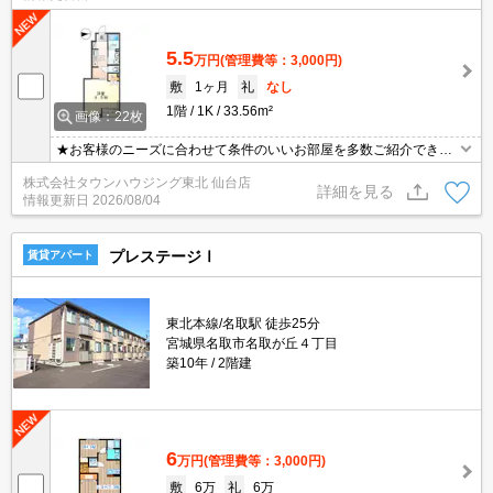
5.5
万円
(管理費等：3,000円)
敷
1ヶ月
礼
なし
1階
1K
33.56m²
画像：22枚
★お客様のニーズに合わせて条件のいいお部屋を多数ご紹介できま
す★賃貸物件のお部屋探しはタウンハウジングへ
株式会社タウンハウジング東北 仙台店
詳細を見る
情報更新日
2026/08/04
プレステージⅠ
賃貸アパート
東北本線/名取駅 徒歩25分
宮城県名取市名取が丘４丁目
築10年
2階建
6
万円
(管理費等：3,000円)
敷
6万
礼
6万