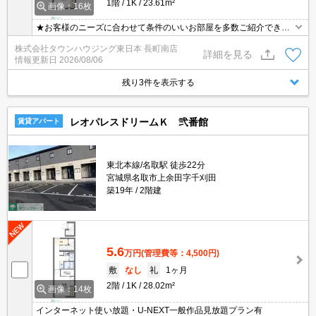
1階
1K
23.61m²
画像：16枚
★お客様のニーズに合わせて条件のいいお部屋を多数ご紹介できま
す★賃貸物件のお部屋探しはタウンハウジングへ
株式会社タウンハウジング東日本 長町南店
詳細を見る
情報更新日
2026/08/06
残り3件を表示する
レオパレスドリームＫ 弐番館
賃貸アパート
東北本線/名取駅 徒歩22分
宮城県名取市上余田字千刈田
築19年
2階建
5.6
万円
(管理費等：4,500円)
敷
なし
礼
1ヶ月
2階
1K
28.02m²
画像：14枚
インターネット使い放題・U-NEXT一般作品見放題プラン有