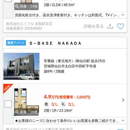
2階
2LDK
48.5m²
画像：14枚
洗面化粧台付き。温水洗浄便座付き。キッチンは対面式。TVインタ
ーホン付き。
株式会社エイブル 名取駅前店
詳細を見る
情報更新日
2026/08/02
Ｓ－ＢＡＳＥ ＮＡＫＡＤＡ
賃貸アパート
常磐線（東北地方）/南仙台駅 徒歩25分
宮城県仙台市太白区中田町字寺浦
築8年
2階建
4.9
万円
(管理費等：2,000円)
敷
なし
礼
なし
2階
1R
23.18m²
画像：16枚
★お客様のニーズに合わせて条件のいいお部屋を多数ご紹介できま
す★賃貸物件のお部屋探しはタウンハウジングへ
株式会社タウンハウジング東日本 長町南店