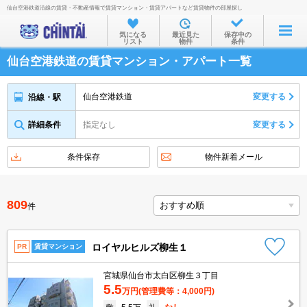
仙台空港鉄道沿線の賃貸・不動産情報で賃貸マンション・賃貸アパートなど賃貸物件の部屋探し
お部屋を探す
気になる
最近見た
保存中の
リスト
物件
条件
沿線・駅から
仙台空港鉄道の賃貸マンション・アパート一覧
住所から
家賃相場から
仙台空港鉄道
変更する
沿線・駅
通勤通学時間から
詳細条件
指定なし
変更する
物件特集から
条件保存
物件新着メール
不動産会社から
TOP
809
件
ロイヤルヒルズ柳生１
PR
賃貸マンション
宮城県仙台市太白区柳生３丁目
5.5
万円
(管理費等：4,000円)