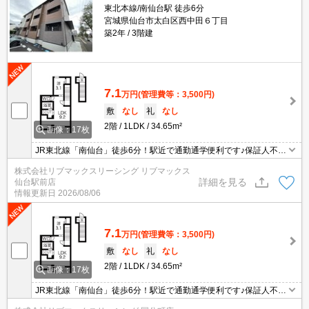
東北本線/南仙台駅 徒歩6分
宮城県仙台市太白区西中田６丁目
築2年
3階建
7.1
万円
(管理費等：3,500円)
敷
なし
礼
なし
2階
1LDK
34.65m²
画像：17枚
JR東北線「南仙台」徒歩6分！駅近で通勤通学便利です♪保証人不
要、宅配BOX、インターネット無料、室内設備も充実！弊社の場合
株式会社リブマックスリーシング リブマックス
仲介手数料は賃料の0.55ヶ月分です♪初期費用クレジット決済対応し
詳細を見る
仙台駅前店
ています。
情報更新日
2026/08/06
7.1
万円
(管理費等：3,500円)
敷
なし
礼
なし
2階
1LDK
34.65m²
画像：17枚
JR東北線「南仙台」徒歩6分！駅近で通勤通学便利です♪保証人不
要、宅配BOX、インターネット無料、室内設備も充実！弊社の場合