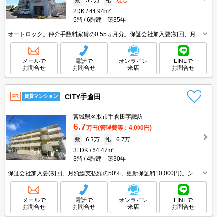
敷
5.5万
礼
なし
2DK
44.94m²
5階
6階建 築35年
オートロック。仲介手数料家賃の0.55ヵ月分。保証会社加入要(初回、月額
総支払額の50%、更新料13,000円/年)。初期費用カード払い可。TVインタ
ーホン付き。室内洗濯機置場。
メールで
電話で
オンライン
LINEで
お問合せ
お問合せ
来店
お問合せ
CITY手倉田
PR
賃貸マンション
宮城県名取市手倉田字諏訪
6.7
万円
(管理費等：4,000円)
敷
6.7万
礼
6.7万
3LDK
64.47m²
3階
4階建 築30年
保証会社加入要(初回、月額総支払額の50%、更新保証料10,000円)。シャ
ワー付独立洗面台。バス・トイレ別。TVインターホン付き。追焚き機能付
バス。温水洗浄便座付き。室内に洗濯機置場あり。
メールで
電話で
オンライン
LINEで
お問合せ
お問合せ
来店
お問合せ