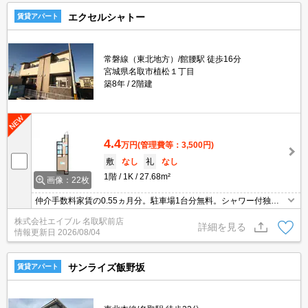
エクセルシャトー
賃貸アパート
常磐線（東北地方）/館腰駅 徒歩16分
宮城県名取市植松１丁目
築8年
2階建
4.4
万円
(管理費等：3,500円)
敷
なし
礼
なし
1階
1K
27.68m²
画像：22枚
仲介手数料家賃の0.55ヵ月分。駐車場1台分無料。シャワー付独立
洗面台。浴室乾燥機付。TVインターホン付き。物置あり。追焚き機
株式会社エイブル 名取駅前店
能付バス。初期費用カード払い可。敷金・礼金なし。温水洗浄便座
詳細を見る
情報更新日
2026/08/04
付き。南向き。
サンライズ飯野坂
賃貸アパート