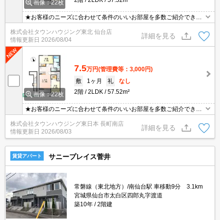
画像：22枚
★お客様のニーズに合わせて条件のいいお部屋を多数ご紹介できま
す★賃貸物件のお部屋探しはタウンハウジングへ
株式会社タウンハウジング東北 仙台店
詳細を見る
情報更新日
2026/08/04
7.5
万円
(管理費等：3,000円)
敷
1ヶ月
礼
なし
2階
2LDK
57.52m²
画像：22枚
★お客様のニーズに合わせて条件のいいお部屋を多数ご紹介できま
す★賃貸物件のお部屋探しはタウンハウジングへ
株式会社タウンハウジング東日本 長町南店
詳細を見る
情報更新日
2026/08/03
サニープレイス菅井
賃貸アパート
常磐線（東北地方）/南仙台駅 車移動9分 3.1km
宮城県仙台市太白区四郎丸字渡道
築10年
2階建