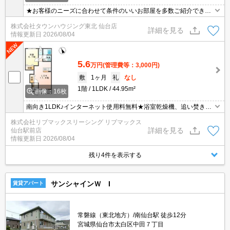
★お客様のニーズに合わせて条件のいいお部屋を多数ご紹介できま
す★賃貸物件のお部屋探しはタウンハウジングへ
株式会社タウンハウジング東北 仙台店
詳細を見る
情報更新日
2026/08/04
5.6
万円
(管理費等：3,000円)
敷
1ヶ月
礼
なし
1階
1LDK
44.95m²
画像：16枚
南向き1LDK♪インターネット使用料無料★浴室乾燥機、追い焚き、
洗髪洗面化粧台、温水洗浄便座、ガスキッチン、TVモニターフォン
株式会社リブマックスリーシング リブマックス
等の設備♪駐車場・駐輪場があるので通勤・買い物便利♪嬉しい礼金
詳細を見る
仙台駅前店
0★
情報更新日
2026/08/04
残り4件を表示する
サンシャインＷ I
賃貸アパート
常磐線（東北地方）/南仙台駅 徒歩12分
宮城県仙台市太白区中田７丁目