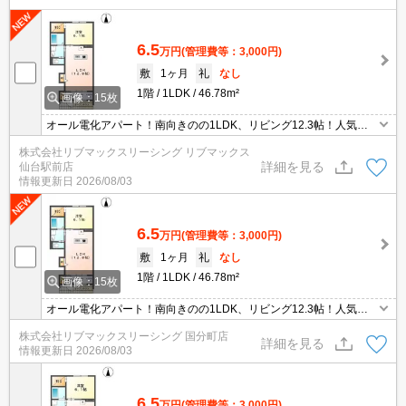
6.5
万円
(管理費等：3,000円)
敷
1ヶ月
礼
なし
1階
1LDK
46.78m²
画像：15枚
オール電化アパート！南向きのの1LDK、リビング12.3帖！人気の
インナーテラス、ウォークインクローゼット他、お部屋の設備充実♪
株式会社リブマックスリーシング リブマックス
駐車場があるので通勤・買い物も楽々♪嬉しい礼金0♪
詳細を見る
仙台駅前店
情報更新日
2026/08/03
6.5
万円
(管理費等：3,000円)
敷
1ヶ月
礼
なし
1階
1LDK
46.78m²
画像：15枚
オール電化アパート！南向きのの1LDK、リビング12.3帖！人気の
インナーテラス、ウォークインクローゼット他、お部屋の設備充実♪
株式会社リブマックスリーシング 国分町店
駐車場があるので通勤・買い物も楽々♪嬉しい礼金0♪
詳細を見る
情報更新日
2026/08/03
6.5
万円
(管理費等：3,000円)