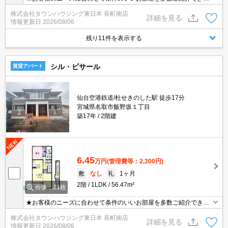
す★賃貸物件のお部屋探しはタウンハウジングへ
株式会社タウンハウジング東日本 長町南店
詳細を見る
情報更新日
2026/08/06
残り11件を表示する
シル・ビサール
賃貸アパート
仙台空港鉄道/杜せきのした駅 徒歩17分
宮城県名取市飯野坂１丁目
築17年
2階建
6.45
万円
(管理費等：2,300円)
敷
なし
礼
1ヶ月
2階
1LDK
56.47m²
画像：21枚
★お客様のニーズに合わせて条件のいいお部屋を多数ご紹介できま
す★賃貸物件のお部屋探しはタウンハウジングへ
株式会社タウンハウジング東日本 長町南店
詳細を見る
情報更新日
2026/08/06