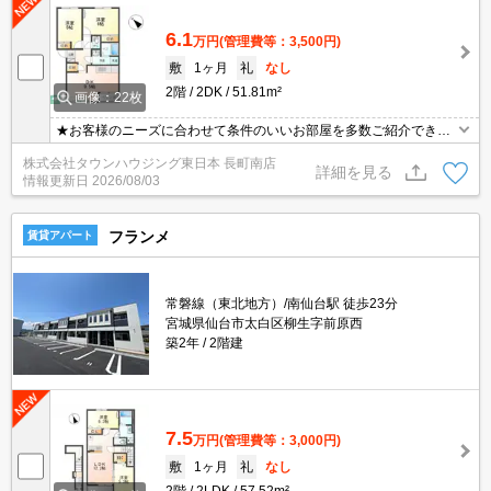
6.1
万円
(管理費等：3,500円)
敷
1ヶ月
礼
なし
2階
2DK
51.81m²
画像：22枚
★お客様のニーズに合わせて条件のいいお部屋を多数ご紹介できま
す★賃貸物件のお部屋探しはタウンハウジングへ
株式会社タウンハウジング東日本 長町南店
詳細を見る
情報更新日
2026/08/03
フランメ
賃貸アパート
常磐線（東北地方）/南仙台駅 徒歩23分
宮城県仙台市太白区柳生字前原西
築2年
2階建
7.5
万円
(管理費等：3,000円)
敷
1ヶ月
礼
なし
2階
2LDK
57.52m²