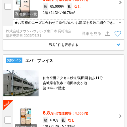
敷
65,000円
礼
なし
1階
1LDK
46.78m²
画像：22枚
★お客様のニーズに合わせて条件のいいお部屋を多数ご紹介できま
す★賃貸物件のお部屋探しはタウンハウジングへ
株式会社タウンハウジング東日本 長町南店
詳細を見る
情報更新日
2026/07/31
残り1件を表示する
エバ－プレイス
賃貸ハイツ
仙台空港アクセス鉄道/美田園 徒歩11分
宮城県名取市下増田字女ヶ池
築16年
2階建
6.8
万円
(管理費等：4,000円)
敷
6.8万
礼
なし
1階
2LDK
57.33m²