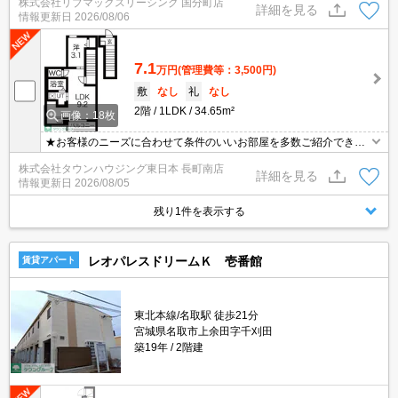
株式会社リブマックスリーシング 国分町店
仲介手数料は賃料の0.55ヶ月分です♪初期費用クレジット決済対応し
詳細を見る
情報更新日
2026/08/06
ています。
7.1
万円
(管理費等：3,500円)
敷
なし
礼
なし
2階
1LDK
34.65m²
画像：18枚
★お客様のニーズに合わせて条件のいいお部屋を多数ご紹介できま
す★賃貸物件のお部屋探しはタウンハウジングへ
株式会社タウンハウジング東日本 長町南店
詳細を見る
情報更新日
2026/08/05
残り1件を表示する
レオパレスドリームＫ 壱番館
賃貸アパート
東北本線/名取駅 徒歩21分
宮城県名取市上余田字千刈田
築19年
2階建