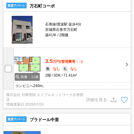
万石町コーポ
賃貸アパート
石巻線/渡波駅 徒歩4分
宮城県石巻市万石町
築41年
2階建
3.5
万円
(管理費等：--)
敷
なし
礼
なし
2階
3DK
71.41m²
画像：11枚
コンビニへ240m。
株式会社 日興管財 エイブルネットワーク石巻西
詳細を見る
店
情報更新日
2026/07/24
プラドール中里
賃貸アパート