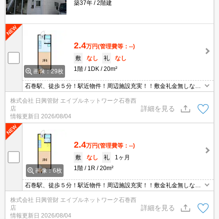
築37年
2階建
2.4
万円
(管理費等：--)
敷
なし
礼
なし
1階
1DK
20m²
画像：29枚
石巻駅、徒歩５分！駅近物件！周辺施設充実！！敷金礼金無しなの
で初期費用抑えられます！駅の利用が多い方や一人暮らしの方はお
株式会社 日興管財 エイブルネットワーク石巻西
すすめですよ！！ お問い合わせお待ちしております。
詳細を見る
店
情報更新日
2026/08/04
2.4
万円
(管理費等：--)
敷
なし
礼
1ヶ月
1階
1R
20m²
画像：6枚
石巻駅、徒歩５分！駅近物件！周辺施設充実！！敷金礼金無しなの
で初期費用抑えられます！駅の利用が多い方や一人暮らしの方はお
株式会社 日興管財 エイブルネットワーク石巻西
すすめですよ！！ お問い合わせお待ちしております。
詳細を見る
店
情報更新日
2026/08/04