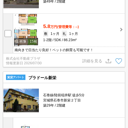
築49年
2階建
5.8
万円
(管理費等：--)
敷
1ヶ月
礼
1ヶ月
1-2階
5DK
86.23m²
画像：15枚
南向きで日当たり良好！ペットの飼育も可能です！
株式会社不動産プラザ
詳細を見る
情報更新日
2026/07/30
プラドール新栄
賃貸アパート
石巻線/陸前稲井駅 徒歩5分
宮城県石巻市新栄２丁目
築29年
2階建