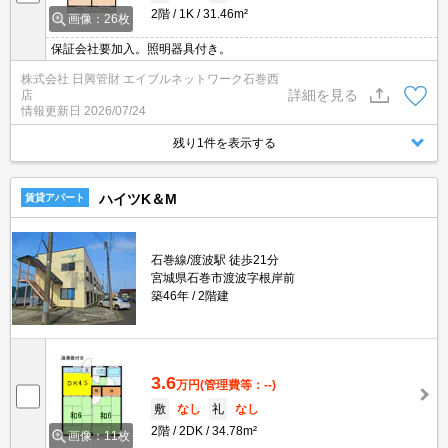
2階
1K
31.46m²
画像：26枚
保証会社要加入。照明器具付き。
株式会社 日興管財 エイブルネットワーク石巻西
詳細を見る
店
情報更新日
2026/07/24
残り1件を表示する
ハイツK＆M
賃貸アパート
石巻線/渡波駅 徒歩21分
宮城県石巻市渡波字根岸前
築46年
2階建
3.6
万円
(管理費等：--)
敷
なし
礼
なし
2階
2DK
34.78m²
画像：11枚