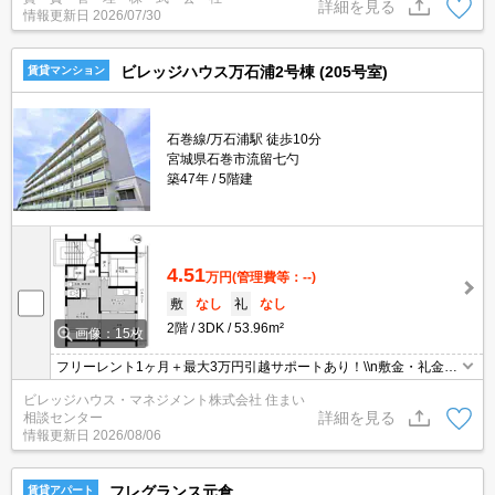
詳細を見る
情報更新日
2026/07/30
ビレッジハウス万石浦2号棟 (205号室)
賃貸マンション
石巻線/万石浦駅 徒歩10分
宮城県石巻市流留七勺
築47年
5階建
4.51
万円
(管理費等：--)
敷
なし
礼
なし
2階
3DK
53.96m²
画像：15枚
フリーレント1ヶ月＋最大3万円引越サポートあり！\\n敷金・礼金・
更新料・鍵交換手数料0円！※契約内容や審査の結果、敷金をお預
ビレッジハウス・マネジメント株式会社 住まい
かりする場合がございます。
詳細を見る
相談センター
情報更新日
2026/08/06
フレグランス元倉
賃貸アパート