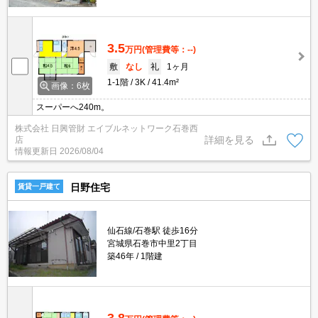
3.5
万円
(管理費等：--)
敷
なし
礼
1ヶ月
1-1階
3K
41.4m²
画像：6枚
スーパーへ240m。
株式会社 日興管財 エイブルネットワーク石巻西
詳細を見る
店
情報更新日
2026/08/04
日野住宅
賃貸一戸建て
仙石線/石巻駅 徒歩16分
宮城県石巻市中里2丁目
築46年
1階建
3.8