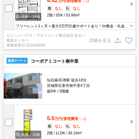
4.42
万円
(管理費等：--)
敷
なし
礼
なし
2階
3DK
53.96m²
画像：14枚
フリーレント1ヶ月＋最大3万円引越サポートあり！\\n敷金・礼金・
更新料・鍵交換手数料0円！※契約内容や審査の結果、敷金をお預
ビレッジハウス・マネジメント株式会社 住まい
かりする場合がございます。
詳細を見る
相談センター
情報更新日
2026/08/06
コーポアミコート南中里
賃貸アパート
仙石線/石巻駅 徒歩18分
宮城県石巻市南中里4丁目
築9年
2階建
5.5
万円
(管理費等：--)
敷
なし
礼
なし
2階
1LDK
36.19m²
画像：18枚