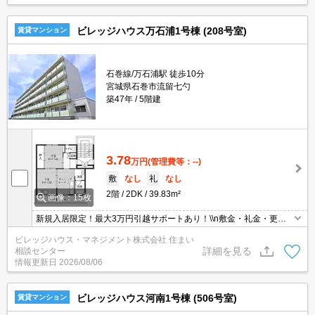
ビレッジハウス万石浦1号棟 (208号室)
賃貸マンション
石巻線/万石浦駅 徒歩10分
宮城県石巻市流留七勺
築47年
5階建
3.78
万円
(管理費等：--)
敷
なし
礼
なし
2階
2DK
39.83m²
画像：15枚
新規入居限定！最大3万円引越サポートあり！\\n敷金・礼金・更新
料・鍵交換手数料0円！※契約内容や審査の結果、敷金をお預かり
ビレッジハウス・マネジメント株式会社 住まい
する場合がございます。
詳細を見る
相談センター
情報更新日
2026/08/06
ビレッジハウス河南1号棟 (506号室)
賃貸マンション