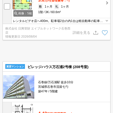
万円
(管理費等：--)
敷
1ヶ月
礼
1ヶ月
1階
3K
60.6m²
画像：5枚
レンタルビデオ店へ400m。駐車場2台の内1台は軽自動車の駐車ス
ペースになります。
株式会社 日興管財 エイブルネットワーク石巻西
詳細を見る
店
情報更新日
2026/08/04
ビレッジハウス万石浦2号棟 (208号室)
賃貸マンション
石巻線/万石浦駅 徒歩10分
宮城県石巻市流留七勺
築47年
5階建