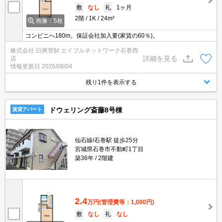
敷
なし
礼
1ヶ月
2階
1K
24m²
画像：5枚
コンビニへ180m。保証会社加入要(家賃の60％)。
株式会社 日興管財 エイブルネットワーク石巻西
詳細を見る
店
情報更新日
2026/08/04
残り1件を表示する
ドウェリング斎藤8号棟
賃貸アパート
仙石線/石巻駅 徒歩25分
宮城県石巻市不動町1丁目
築36年
2階建
2.4
万円
(管理費等：1,000円)
敷
なし
礼
なし