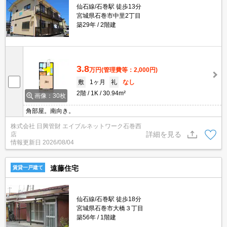
仙石線/石巻駅 徒歩13分
宮城県石巻市中里2丁目
築29年
2階建
3.8
万円
(管理費等：2,000円)
敷
1ヶ月
礼
なし
2階
1K
30.94m²
画像：30枚
角部屋。南向き。
株式会社 日興管財 エイブルネットワーク石巻西
詳細を見る
店
情報更新日
2026/08/04
遠藤住宅
賃貸一戸建て
仙石線/石巻駅 徒歩18分
宮城県石巻市大橋３丁目
築56年
1階建