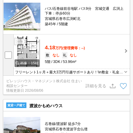
バス/石巻線前谷地駅 バス9分 宮城交通 広渕上
下車：停歩60分
宮城県石巻市広渕町北
築45年
5階建
4.18
万円
(管理費等：--)
敷
なし
礼
なし
5階
3DK
53.96m²
画像：15枚
フリーレント1ヶ月＋最大3万円引越サポートあり！\\n敷金・礼金・
更新料・鍵交換手数料0円！※契約内容や審査の結果、敷金をお預
ビレッジハウス・マネジメント株式会社 住まい
かりする場合がございます。
詳細を見る
相談センター
情報更新日
2026/08/06
渡波かもめハウス
賃貸一戸建て
石巻線/渡波駅 徒歩7分
宮城県石巻市渡波字念仏壇