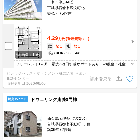
下車：停歩60分
宮城県石巻市広渕町北
築45年
5階建
4.29
万円
(管理費等：--)
敷
なし
礼
なし
1階
3DK
53.96m²
画像：15枚
フリーレント1ヶ月＋最大3万円引越サポートあり！\\n敷金・礼金・
更新料・鍵交換手数料0円！※契約内容や審査の結果、敷金をお預
ビレッジハウス・マネジメント株式会社 住まい
かりする場合がございます。
詳細を見る
相談センター
情報更新日
2026/08/06
ドウェリング斎藤9号棟
賃貸アパート
仙石線/石巻駅 徒歩25分
宮城県石巻市不動町1丁目
築36年
2階建