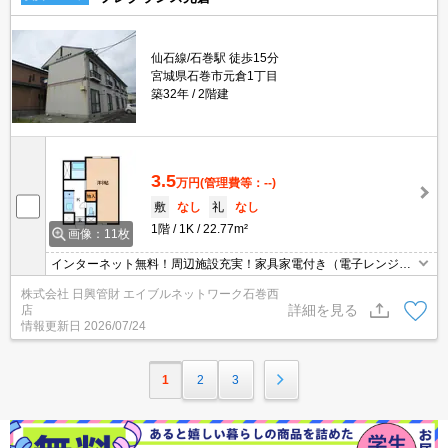
仙石線/石巻駅 徒歩15分
宮城県石巻市元倉1丁目
築32年
2階建
3.5
万円
(管理費等：--)
敷
なし
礼
なし
1階
1K
22.77m²
画像：11枚
インターネット無料！周辺施設充実！家具家電付き（電子レンジ、
冷蔵庫、ベッド、テレビ、洗濯機、掃除機）、初めての一人暮らし
株式会社 日興管財 エイブルネットワーク石巻西
でも安心のスタートをきれますよ！
詳細を見る
店
情報更新日
2026/07/24
1
2
3