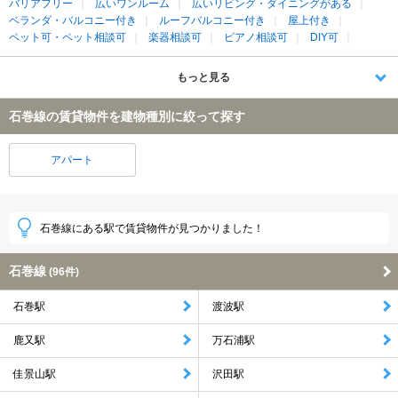
バリアフリー
広いワンルーム
広いリビング・ダイニングがある
ベランダ・バルコニー付き
ルーフバルコニー付き
屋上付き
ペット可・ペット相談可
楽器相談可
ピアノ相談可
DIY可
もっと見る
石巻線の賃貸物件を建物種別に絞って探す
アパート
石巻線にある駅で賃貸物件が見つかりました！
石巻線
(96件)
石巻駅
渡波駅
鹿又駅
万石浦駅
佳景山駅
沢田駅