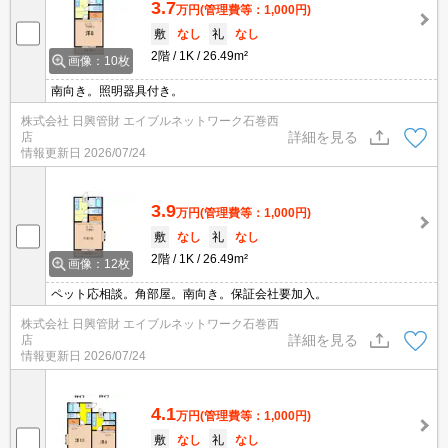
3.7
万円
(管理費等：1,000円)
敷
なし
礼
なし
2階
1K
26.49m²
画像：10枚
南向き。照明器具付き。
株式会社 日興管財 エイブルネットワーク石巻西
詳細を見る
店
情報更新日
2026/07/24
3.9
万円
(管理費等：1,000円)
敷
なし
礼
なし
2階
1K
26.49m²
画像：12枚
ペット応相談。角部屋。南向き。保証会社要加入。
株式会社 日興管財 エイブルネットワーク石巻西
詳細を見る
店
情報更新日
2026/07/24
4.1
万円
(管理費等：1,000円)
敷
なし
礼
なし