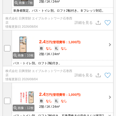
2階
1K
24m²
画像：7枚
単身者限定。バス・トイレ別。ロフト2帖付き。Ｂフレッツ対応。
株式会社 日興管財 エイブルネットワーク石巻西
詳細を見る
店
情報更新日
2026/08/04
2.4
万円
(管理費等：1,000円)
敷
なし
礼
なし
2階
1K
24m²
画像：10枚
バス・トイレ別。ロフト2帖付き。
株式会社 日興管財 エイブルネットワーク石巻西
詳細を見る
店
情報更新日
2026/08/04
2.4
万円
(管理費等：1,000円)
敷
なし
礼
なし
2階
1K
24m²
画像：12枚
バス・トイレ別。ロフト2帖付き。石巻専修大の学生さんは家賃250