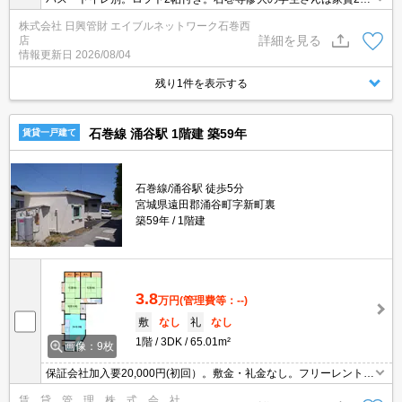
00円！コンビニ近くて便利ですよ！入学前の内覧、ご契約について
株式会社 日興管財 エイブルネットワーク石巻西
のご相談などもお気軽にお問合せください！お風呂トイレ別でロフ
詳細を見る
店
ト付なので学生さんの一人暮らしには最適です！
情報更新日
2026/08/04
残り1件を表示する
石巻線 涌谷駅 1階建 築59年
賃貸一戸建て
石巻線/涌谷駅 徒歩5分
宮城県遠田郡涌谷町字新町裏
築59年
1階建
3.8
万円
(管理費等：--)
敷
なし
礼
なし
1階
3DK
65.01m²
画像：9枚
保証会社加入要20,000円(初回）。敷金・礼金なし。フリーレント1
ヶ月。仲介手数料借主負担なし。追焚き機能付バス。物置あり。
賃 貸 管 理 株 式 会 社