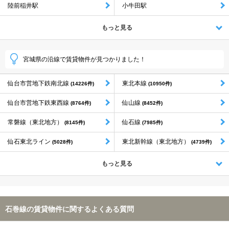
陸前稲井駅
小牛田駅
もっと見る
宮城県の沿線で賃貸物件が見つかりました！
仙台市営地下鉄南北線
東北本線
(14226件)
(10950件)
仙台市営地下鉄東西線
仙山線
(8764件)
(8452件)
常磐線（東北地方）
仙石線
(8145件)
(7985件)
仙石東北ライン
東北新幹線（東北地方）
(5028件)
(4739件)
もっと見る
石巻線の賃貸物件に関するよくある質問