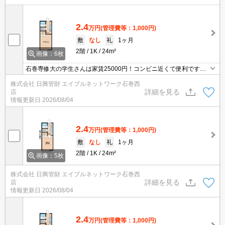
2.4
万円
(管理費等：1,000円)
敷
なし
礼
1ヶ月
2階
1K
24m²
画像：6枚
石巻専修大の学生さんは家賃25000円！コンビニ近くて便利です
よ！入学前の内覧、ご契約についてのご相談などもお気軽にお問合
株式会社 日興管財 エイブルネットワーク石巻西
せください！お風呂トイレ別でロフト付なので学生さんの一人暮ら
詳細を見る
店
しには最適です！
情報更新日
2026/08/04
2.4
万円
(管理費等：1,000円)
敷
なし
礼
1ヶ月
2階
1K
24m²
画像：5枚
株式会社 日興管財 エイブルネットワーク石巻西
詳細を見る
店
情報更新日
2026/08/04
2.4
万円
(管理費等：1,000円)