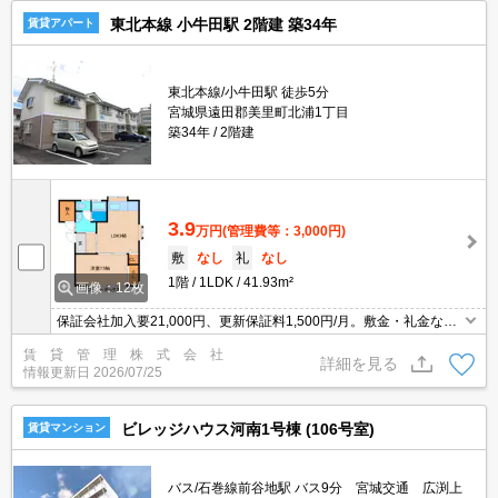
東北本線 小牛田駅 2階建 築34年
賃貸アパート
東北本線/小牛田駅 徒歩5分
宮城県遠田郡美里町北浦1丁目
築34年
2階建
3.9
万円
(管理費等：3,000円)
敷
なし
礼
なし
1階
1LDK
41.93m²
画像：12枚
保証会社加入要21,000円、更新保証料1,500円/月。敷金・礼金な
し。フリーレント1ヶ月。仲介手数料借主負担なし。インターネッ
賃 貸 管 理 株 式 会 社
ト無料。
詳細を見る
情報更新日
2026/07/25
ビレッジハウス河南1号棟 (106号室)
賃貸マンション
バス/石巻線前谷地駅 バス9分 宮城交通 広渕上