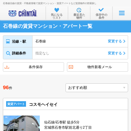
石巻線沿線の賃貸・不動産情報で賃貸マンション・賃貸アパートなど賃貸物件の部屋探し
お部屋を探す
気になる
最近見た
保存中の
リスト
物件
条件
沿線・駅から
石巻線の賃貸マンション・アパート一覧
住所から
家賃相場から
石巻線
変更する
沿線・駅
通勤通学時間から
詳細条件
指定なし
変更する
物件特集から
条件保存
物件新着メール
不動産会社から
TOP
96
件
コスモヘイセイ
賃貸アパート
仙石線/石巻駅 徒歩5分
宮城県石巻市駅前北通り2丁目