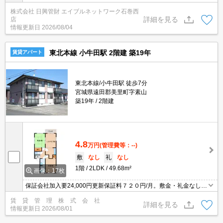
株式会社 日興管財 エイブルネットワーク石巻西
詳細を見る
店
情報更新日
2026/08/04
東北本線 小牛田駅 2階建 築19年
賃貸アパート
東北本線/小牛田駅 徒歩7分
宮城県遠田郡美里町字素山
築19年
2階建
4.8
万円
(管理費等：--)
敷
なし
礼
なし
1階
2LDK
49.68m²
画像：17枚
保証会社加入要24,000円更新保証料７２０円/月。敷金・礼金なし。
フリーレント1ヶ月。
賃 貸 管 理 株 式 会 社
詳細を見る
情報更新日
2026/08/01