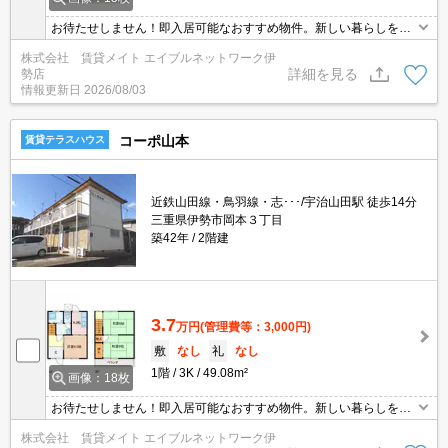
お待たせしません！即入居可能なおすすめ物件。新しい暮らしをす
ぐにスタートできるチャンス！まずはお問い合わせください♪
株式会社 賃貸メイト エイブルネットワーク伊
詳細を見る
勢店
情報更新日
2026/08/03
コーポ山本
賃貸テラスハウス
近鉄山田線・鳥羽線・志･･･/宇治山田駅 徒歩14分
三重県伊勢市岡本３丁目
築42年
2階建
3.7
万円
(管理費等：3,000円)
敷
なし
礼
なし
1階
3K
49.08m²
画像：18枚
お待たせしません！即入居可能なおすすめ物件。新しい暮らしをす
ぐにスタートできるチャンス！まずはお問い合わせください♪
株式会社 賃貸メイト エイブルネットワーク伊