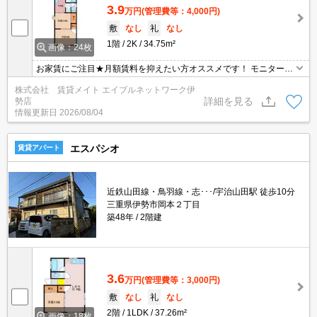
3.9
万円
(管理費等：4,000円)
敷
なし
礼
なし
1階
2K
34.75m²
画像：24枚
お家賃にご注目★月額賃料を抑えたい方オススメです！ モニターホ
ン付きのお部屋です。お部屋から訪問者を確認できるのでセキュリ
株式会社 賃貸メイト エイブルネットワーク伊
ティ面はもちろん知らない人やセールスに対応する必要もありませ
詳細を見る
勢店
ん。
情報更新日
2026/08/04
エスパシオ
賃貸アパート
近鉄山田線・鳥羽線・志･･･/宇治山田駅 徒歩10分
三重県伊勢市岡本２丁目
築48年
2階建
3.6
万円
(管理費等：3,000円)
敷
なし
礼
なし
2階
1LDK
37.26m²
画像：18枚