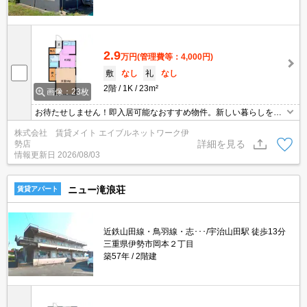
2.9
万円
(管理費等：4,000円)
敷
なし
礼
なし
2階
1K
23m²
画像：23枚
お待たせしません！即入居可能なおすすめ物件。新しい暮らしをす
ぐにスタートできるチャンス！まずはお問い合わせください♪
株式会社 賃貸メイト エイブルネットワーク伊
詳細を見る
勢店
情報更新日
2026/08/03
ニュー滝浪荘
賃貸アパート
近鉄山田線・鳥羽線・志･･･/宇治山田駅 徒歩13分
三重県伊勢市岡本２丁目
築57年
2階建