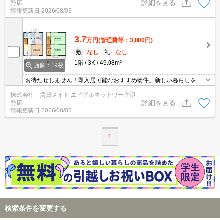
詳細を見る
勢店
情報更新日
2026/08/03
3.7
万円
(管理費等：3,000円)
敷
なし
礼
なし
1階
3K
49.08m²
画像：19枚
お待たせしません！即入居可能なおすすめ物件。新しい暮らしをす
ぐにスタートできるチャンス！まずはお問い合わせください♪
株式会社 賃貸メイト エイブルネットワーク伊
詳細を見る
勢店
情報更新日
2026/08/03
1
検索条件を変更する