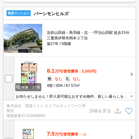
パーシモンヒルズ
賃貸マンション
近鉄山田線・鳥羽線・志･･･/宇治山田駅 徒歩15分
三重県伊勢市岡本２丁目
築27年
5階建
8.1
万円
(管理費等：5,000円)
敷
なし
礼
なし
4階
3DK
67.57m²
画像：27枚
お待たせしません！即入居可能なおすすめ物件。新しい暮らしをす
ぐにスタートできるチャンス！まずはお問い合わせください♪
株式会社 賃貸メイト エイブルネットワーク伊
詳細を見る
勢店
情報更新日
2026/08/03
7.5
万円
(管理費等：--)