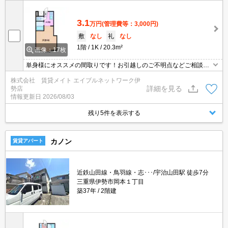
3.1
万円
(管理費等：3,000円)
敷
なし
礼
なし
1階
1K
20.3m²
画像：17枚
単身様にオススメの間取りです！お引越しのご不明点などご相談く
ださい♪
株式会社 賃貸メイト エイブルネットワーク伊
詳細を見る
勢店
情報更新日
2026/08/03
残り5件を表示する
カノン
賃貸アパート
近鉄山田線・鳥羽線・志･･･/宇治山田駅 徒歩7分
三重県伊勢市岡本１丁目
築37年
2階建