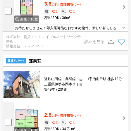
3.6
万円
(管理費等：--)
敷
なし
礼
なし
2階
2DK
36m²
画像：18枚
お待たせしません！即入居可能なおすすめ物件。新しい暮らしをす
ぐにスタートできるチャンス！まずはお問い合わせください♪
株式会社 賃貸メイト エイブルネットワーク伊
詳細を見る
勢店
情報更新日
2026/08/03
蓬莱荘
賃貸アパート
近鉄山田線・鳥羽線・志･･･/宇治山田駅 徒歩12分
三重県伊勢市岡本２丁目
築49年
2階建
2.8
万円
(管理費等：--)
敷
なし
礼
なし
2階
2DK
34.71m²
画像：15枚