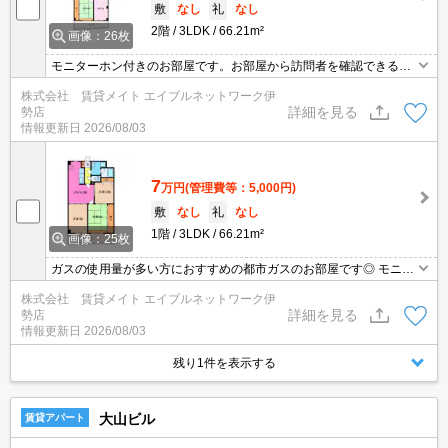
敷
なし
礼
なし
2階
3LDK
66.21m²
画像：26枚
モニターホン付きのお部屋です。お部屋から訪問者を確認できるの
でセキュリティ面はもちろん知らない人やセールスに対応する必要
株式会社 賃貸メイト エイブルネットワーク伊
もありません。 様々なシーンに対応できる和室があれば大活躍◎
詳細を見る
勢店
情報更新日
2026/08/03
7
万円
(管理費等：5,000円)
敷
なし
礼
なし
1階
3LDK
66.21m²
画像：25枚
ガスの使用量が多い方におすすめの都市ガスのお部屋です◎ モニタ
ーホン付きのお部屋です。お部屋から訪問者を確認できるのでセキ
株式会社 賃貸メイト エイブルネットワーク伊
ュリティ面はもちろん知らない人やセールスに対応する必要もあり
詳細を見る
勢店
ません。
情報更新日
2026/08/03
残り1件を表示する
大山ビル
賃貸アパート