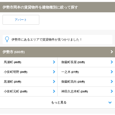
伊勢市岡本の賃貸物件を建物種別に絞って探す
アパート
伊勢市にあるエリアで賃貸物件が見つかりました！
伊勢市
(680件)
馬瀬町
御薗町長屋
(48件)
(33件)
小俣町明野
一之木
(28件)
(27件)
黒瀬町
御薗町高向
(25件)
(25件)
小俣町元町
神田久志本町
(24件)
(24件)
もっと見る