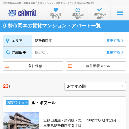
伊勢市岡本の賃貸・不動産情報で賃貸マンション・賃貸アパートなど賃貸物件の部屋探し
お部屋を探す
気になる
最近見た
保存中の
リスト
物件
条件
沿線・駅から
伊勢市岡本の賃貸マンション・アパート一覧
住所から
家賃相場から
伊勢市岡本
変更する
エリア
通勤通学時間から
詳細条件
指定なし
変更する
物件特集から
条件保存
物件新着メール
不動産会社から
TOP
23
件
ル・ボヌール
賃貸マンション
近鉄山田線・鳥羽線・志･･･/伊勢市駅 徒歩13分
三重県伊勢市岡本３丁目