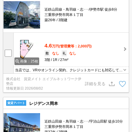
近鉄山田線・鳥羽線・志･･･/伊勢市駅 徒歩8分
三重県伊勢市岡本１丁目
築26年
3階建
4.6
万円
(管理費等：2,000円)
敷
なし
礼
なし
3階
1R
27m²
画像：25枚
当店では、VRやオンライン契約、クレジットカードにも対応してお
りWEBのみでの契約も可能ですのでお気軽にお問い合わせ下さい！
株式会社 賃貸メイト エイブルネットワーク伊
詳細を見る
勢店
情報更新日
2026/08/02
レジデンス岡本
賃貸アパート
近鉄山田線・鳥羽線・志･･･/宇治山田駅 徒歩10分
三重県伊勢市岡本１丁目