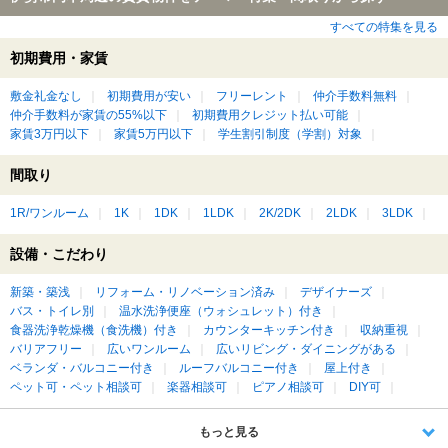
すべての特集を見る
初期費用・家賃
敷金礼金なし
初期費用が安い
フリーレント
仲介手数料無料
仲介手数料が家賃の55%以下
初期費用クレジット払い可能
家賃3万円以下
家賃5万円以下
学生割引制度（学割）対象
間取り
1R/ワンルーム
1K
1DK
1LDK
2K/2DK
2LDK
3LDK
設備・こだわり
新築・築浅
リフォーム・リノベーション済み
デザイナーズ
バス・トイレ別
温水洗浄便座（ウォシュレット）付き
食器洗浄乾燥機（食洗機）付き
カウンターキッチン付き
収納重視
バリアフリー
広いワンルーム
広いリビング・ダイニングがある
ベランダ・バルコニー付き
ルーフバルコニー付き
屋上付き
ペット可・ペット相談可
楽器相談可
ピアノ相談可
DIY可
もっと見る