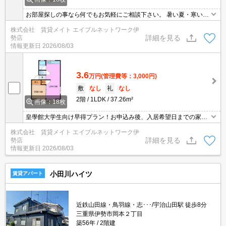
お部屋探しの事なら何でもお気軽にご相談下さい。 暑い夏・寒い冬
に大活躍のエアコン♪エアコン付き物件ならオールシーズン快適に過
株式会社 賃貸メイト エイブルネットワーク伊
ごせます◎
詳細を見る
勢店
情報更新日
2026/08/03
3.6
万円
(管理費等：3,000円)
敷
なし
礼
なし
2階
1LDK
37.26m²
画像：18枚
皇學館大学生向け早得プラン！お申込み後、入居希望日までの家賃
は０円！早期お部屋の確保が可能！
株式会社 賃貸メイト エイブルネットワーク伊
詳細を見る
勢店
情報更新日
2026/08/03
小田川ハイツ
賃貸アパート
近鉄山田線・鳥羽線・志･･･/宇治山田駅 徒歩8分
三重県伊勢市岡本２丁目
築56年
2階建