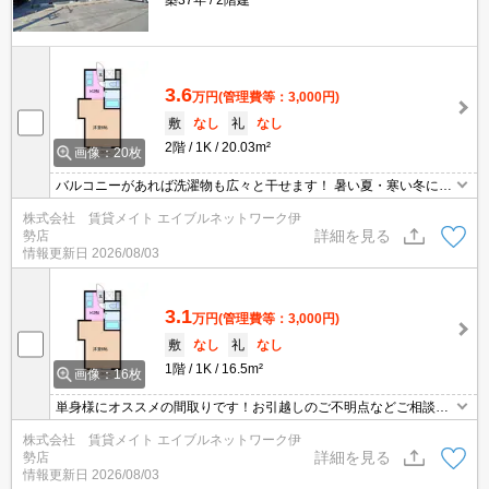
築37年
2階建
3.6
万円
(管理費等：3,000円)
敷
なし
礼
なし
2階
1K
20.03m²
画像：20枚
バルコニーがあれば洗濯物も広々と干せます！ 暑い夏・寒い冬に大
活躍のエアコン♪エアコン付き物件ならオールシーズン快適に過ごせ
株式会社 賃貸メイト エイブルネットワーク伊
ます◎
詳細を見る
勢店
情報更新日
2026/08/03
3.1
万円
(管理費等：3,000円)
敷
なし
礼
なし
1階
1K
16.5m²
画像：16枚
単身様にオススメの間取りです！お引越しのご不明点などご相談く
ださい♪
株式会社 賃貸メイト エイブルネットワーク伊
詳細を見る
勢店
情報更新日
2026/08/03