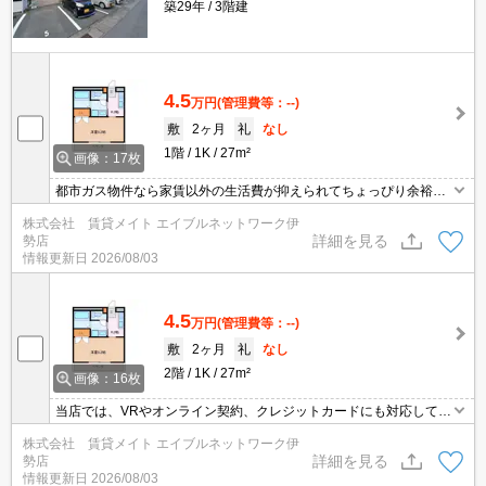
築29年
3階建
4.5
万円
(管理費等：--)
敷
2ヶ月
礼
なし
1階
1K
27m²
画像：17枚
都市ガス物件なら家賃以外の生活費が抑えられてちょっぴり余裕が
できます！ガス代が気になる方にはおすすめの設備です◎
株式会社 賃貸メイト エイブルネットワーク伊
詳細を見る
勢店
情報更新日
2026/08/03
4.5
万円
(管理費等：--)
敷
2ヶ月
礼
なし
2階
1K
27m²
画像：16枚
当店では、VRやオンライン契約、クレジットカードにも対応してお
りWEBのみでの契約も可能ですのでお気軽にお問い合わせ下さい！
株式会社 賃貸メイト エイブルネットワーク伊
詳細を見る
勢店
情報更新日
2026/08/03