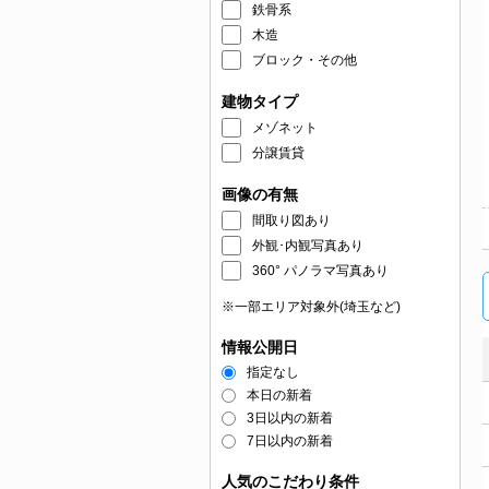
鉄骨系
木造
ブロック・その他
建物タイプ
メゾネット
分譲賃貸
画像の有無
間取り図あり
外観･内観写真あり
360° パノラマ写真あり
※一部エリア対象外(埼玉など)
情報公開日
指定なし
本日の新着
3日以内の新着
7日以内の新着
人気のこだわり条件