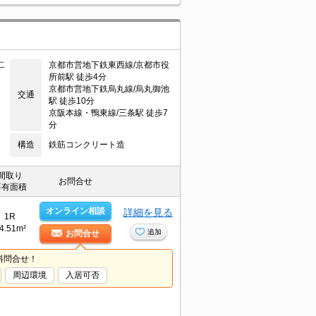
二
京都市営地下鉄東西線/京都市役
所前駅 徒歩4分
京都市営地下鉄烏丸線/烏丸御池
交通
駅 徒歩10分
京阪本線・鴨東線/三条駅 徒歩7
分
構造
鉄筋コンクリート造
間取り
お問合せ
専有面積
オンライン相談
詳細を見る
1R
4.51m²
追加
お問合せ
料問合せ！
周辺環境
入居可否