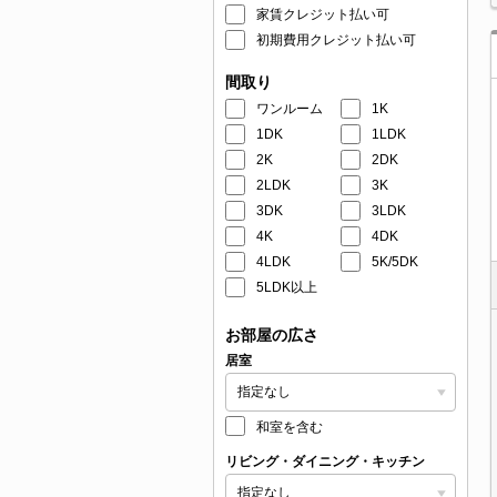
家賃クレジット払い可
初期費用クレジット払い可
間取り
ワンルーム
1K
1DK
1LDK
2K
2DK
2LDK
3K
3DK
3LDK
4K
4DK
4LDK
5K/5DK
5LDK以上
お部屋の広さ
居室
和室を含む
リビング・ダイニング・キッチン