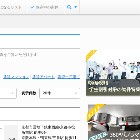
になるリスト
保存中の条件
真をご覧いただけます。
賃貸マンション
|
賃貸アパート
|
賃貸一戸建て
表示件数
二
京都市営地下鉄東西線/京都市役
所前駅 徒歩6分
京阪本線・鴨東線/三条駅 徒歩11