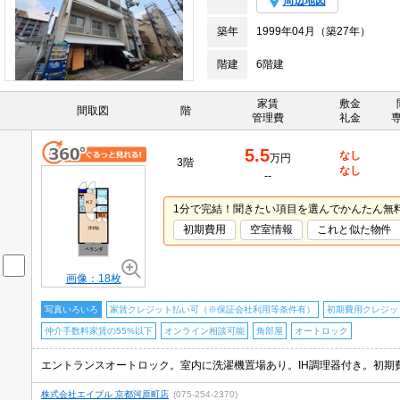
周辺地図
築年
1999年04月（築27年）
階建
6階建
家賃
敷金
間取図
階
管理費
礼金
5.5
なし
万円
3階
なし
--
1分で完結！聞きたい項目を選んでかんたん無
初期費用
空室情報
これと似た物件
画像：18枚
写真いろいろ
家賃クレジット払い可（※保証会社利用等条件有）
初期費用クレジッ
仲介手数料家賃の55%以下
オンライン相談可能
角部屋
オートロック
株式会社エイブル 京都河原町店
(075-254-2370)