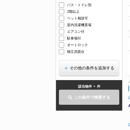
バス・トイレ別
2階以上
ペット相談可
室内洗濯機置場
エアコン付
駐車場付
オートロック
独立洗面台
その他の条件を追加する
-
該当物件
件
この条件で検索する