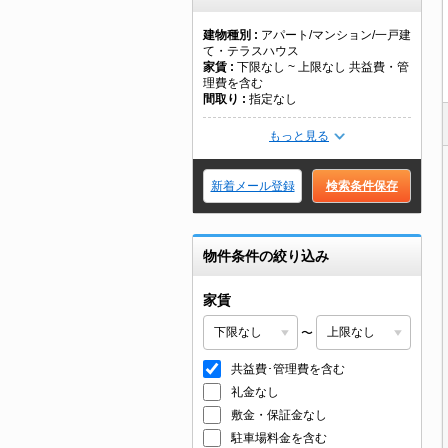
建物種別
アパート/マンション/一戸建
て・テラスハウス
家賃
下限なし ~ 上限なし 共益費・管
理費を含む
間取り
指定なし
もっと見る
新着メール登録
検索条件保存
物件条件の絞り込み
家賃
〜
共益費･管理費を含む
礼金なし
敷金・保証金なし
駐車場料金を含む