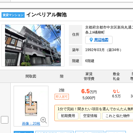
インペリアル御池
賃貸マンション
京都府京都市中京区新烏丸通
条上ﾙ橘柳町
住所
周辺地図
築年
1992年03月（築34年）
階建
6階建
家賃
敷金
間取図
階
管理費
礼金
6.5
2階
なし
万円
6.5万
3
即入居可
5,000円
1分で完結！聞きたい項目を選んでかんたん無
初期費用
空室情報
これと似た物件
画像：20枚