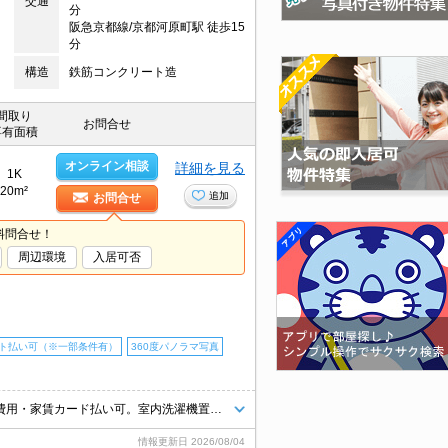
交通
分
阪急京都線/京都河原町駅 徒歩15
分
構造
鉄筋コンクリート造
間取り
お問合せ
専有面積
オンライン相談
詳細を見る
1K
20m²
追加
お問合せ
料問合せ！
周辺環境
入居可否
ト払い可（※一部条件有）
360度パノラマ写真
エントランスオートロック。室内に洗濯機置場あり。IH調理器付き。初期費用・家賃カード払い可。室内洗濯機置場。バス・トイレ別。TVモニターホンで安心生活を!。クレジットポイント貯まります。
情報更新日
2026/08/04