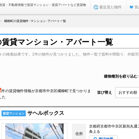
賃貸・不動産情報で賃貸マンション・賃貸アパートなど賃貸物
最近見た物件
気
橘柳町の賃貸物件･マンション･アパート一覧
の賃貸マンション・アパート一覧
トの検索結果です。2件の物件が見つかりました。物件一覧で賃料や間取り、外観写
建物種別を絞り込む
2
件の賃貸物件情報が京都市中京区橘柳町で見つかりま
並び替え
した
サヘルボックス
賃貸マンション
京都府京都市中京区新烏丸通
条上る
住所