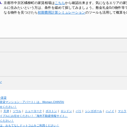
A.
京都市中京区橘柳町の家賃相場は
こちら
から確認出来ます。気になるエリアの家
ルに住みたいという方は、条件を緩めて探してみましょう。敷金礼金0の物件等
なる物件を見つけたら
初期費用計算シミュレーション
のツールも活用して概算を
ン
外賃貸
マンション・アパート）は、Woman.CHINTAI
せください！
｜
天津
｜
ソウル
｜
ニューヨーク
｜
ボストン
｜
ロンドン
｜
パリ
｜
シンガポール
｜
ハノイ
｜
マニラ
イブルにお任せください！「海外不動産情報サイト」
ください！
は、おもてなしドットコムをご利用ください！