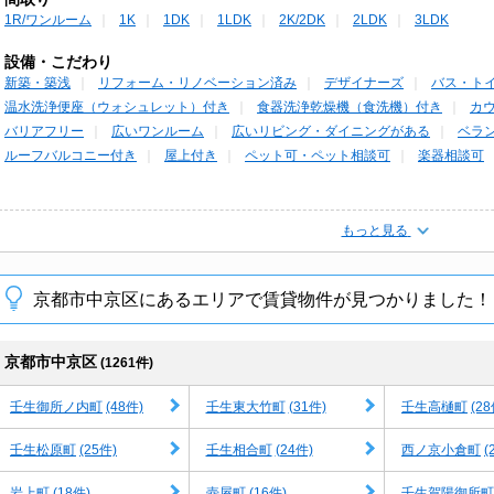
1R/ワンルーム
1K
1DK
1LDK
2K/2DK
2LDK
3LDK
設備・こだわり
新築・築浅
リフォーム・リノベーション済み
デザイナーズ
バス・ト
温水洗浄便座（ウォシュレット）付き
食器洗浄乾燥機（食洗機）付き
カ
バリアフリー
広いワンルーム
広いリビング・ダイニングがある
ベラ
ルーフバルコニー付き
屋上付き
ペット可・ペット相談可
楽器相談可
もっと見る
京都市中京区にあるエリアで賃貸物件が見つかりました！
京都市中京区
(1261件)
(48件)
(31件)
(28
壬生御所ノ内町
壬生東大竹町
壬生高樋町
(25件)
(24件)
(
壬生松原町
壬生相合町
西ノ京小倉町
(18件)
(16件)
岩上町
壺屋町
壬生賀陽御所町