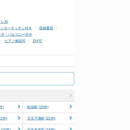
イレ別
ウンターキッチン付き
収納重視
ンダ・バルコニー付き
ピアノ相談可
DIY可
件)
(25件)
町頭町
22件)
(21件)
壬生下溝町
(16件)
(16件)
壬生朱雀町