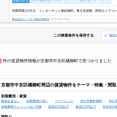
写真いろいろ
仲介手数料家賃の55%以下
オンライン相談可能
オートロック
IH調理器1口付き。インターネット接続無料。要火災保険。防犯カメラついて
株式会社エイブル 京都河原町店
(075-254-2370)
この検索条件を保存する
保存
2
件の賃貸物件情報が京都市中京区橘柳町で見つかりました
京都市中京区橘柳町周辺の賃貸物件をテーマ・特集・間取
初期費用・家賃
敷金礼金なし
初期費用が安い
フリーレント
仲介手数料無料
仲介
初期費用クレジット払い可能
家賃3万円以下
家賃5万円以下
学生割引
間取り