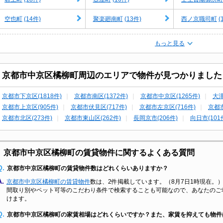
(14件)
(13件)
(
空也町
聚楽廻南町
西ノ京職司町
もっと見る
京都市中京区橘柳町周辺のエリアで物件が見つかりました
京都市下京区(1818件)
京都市南区(1372件)
京都市中京区(1265件)
大津
京都市上京区(905件)
京都市伏見区(717件)
京都市左京区(716件)
京都市
京都市北区(273件)
京都市東山区(262件)
長岡京市(206件)
向日市(101
京都市中京区橘柳町の賃貸物件に関するよくある質問
Q.
京都市中京区橘柳町の賃貸物件数はどれくらいありますか？
A.
京都市中京区橘柳町の賃貸物件
数は、2件掲載しています。（8月7日1時現在。）
間取り別やペット可等のこだわり条件で検索することも可能なので、あなたのご
けます。
Q.
京都市中京区橘柳町の家賃相場はどれくらいですか？また、家賃を抑えても物件