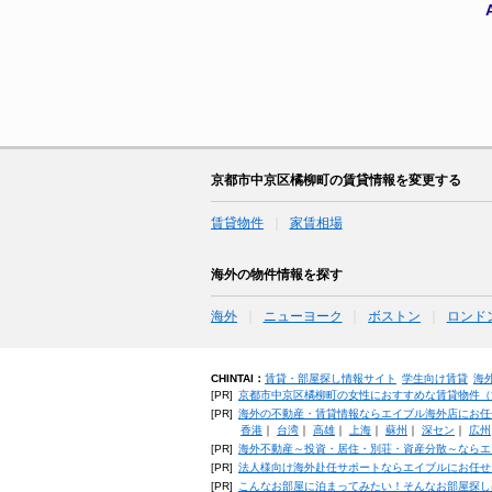
京都市中京区橘柳町の賃貸情報を変更する
賃貸物件
家賃相場
海外の物件情報を探す
海外
ニューヨーク
ボストン
ロンド
CHINTAI：
賃貸・部屋探し情報サイト
学生向け賃貸
海
[PR]
京都市中京区橘柳町の女性におすすめな賃貸物件（賃貸
[PR]
海外の不動産・賃貸情報ならエイブル海外店にお任
香港
｜
台湾
｜
高雄
｜
上海
｜
蘇州
｜
深セン
｜
広州
[PR]
海外不動産～投資・居住・別荘・資産分散～ならエ
[PR]
法人様向け海外赴任サポートならエイブルにお任せ
[PR]
こんなお部屋に泊まってみたい！そんなお部屋探し