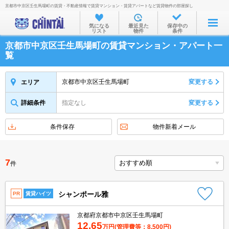
京都市中京区壬生馬場町の賃貸・不動産情報で賃貸マンション・賃貸アパートなど賃貸物件の部屋探し
お部屋を探す
気になる
最近見た
保存中の
リスト
物件
条件
沿線・駅から
京都市中京区壬生馬場町の賃貸マンション・アパート一
住所から
覧
家賃相場から
京都市中京区壬生馬場町
変更する
エリア
通勤通学時間から
詳細条件
指定なし
変更する
物件特集から
不動産会社から
条件保存
物件新着メール
TOP
7
件
シャンポール雅
PR
賃貸ハイツ
京都府京都市中京区壬生馬場町
12.65
万円
(管理費等：8,500円)