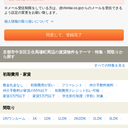
※メール受信制限をしている方は、@chintai.co.jpからのメールを受信できる
よう設定の変更をお願い致します。
個人情報の取り扱いについて
京都市中京区壬生馬場町周辺の賃貸物件をテーマ・特集・間取りか
ら探す
すべての特集を見る
初期費用・家賃
敷金礼金なし
初期費用が安い
フリーレント
仲介手数料無料
仲介手数料が家賃の55%以下
初期費用クレジット払い可能
家賃3万円以下
家賃5万円以下
学生割引制度（学割）対象
間取り
1R/ワンルーム
1K
1DK
1LDK
2K/2DK
2LDK
3LDK