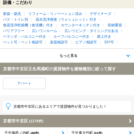
設備・こだわり
新築・築浅
リフォーム・リノベーション済み
デザイナーズ
バス・トイレ別
温水洗浄便座（ウォシュレット）付き
食器洗浄乾燥機（食洗機）付き
カウンターキッチン付き
収納重視
バリアフリー
広いワンルーム
広いリビング・ダイニングがある
ベランダ・バルコニー付き
ルーフバルコニー付き
屋上付き
ペット可・ペット相談可
楽器相談可
ピアノ相談可
DIY可
もっと見る
京都市中京区壬生馬場町の賃貸物件を建物種別に絞って探す
アパート
京都市中京区にあるエリアで賃貸物件が見つかりました！
京都市中京区
(1278件)
壬生御所ノ内町
壬生東大竹町
(48件)
(31件)