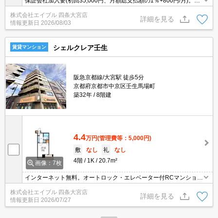
保証会社加入要(初回35,000円、月額総支払額の1％+800円/月)。室
内ペットと一緒に暮らしたいあなたへ。設備に注目!人気のアイテム
株式会社エイブル 四条大宮店
せいぞろい。インターネット無料。宅配ボックスあり。
詳細を見る
情報更新日
2026/08/03
シェルクレア壬生
賃貸マンション
阪急京都線/大宮駅 徒歩5分
京都府京都市中京区壬生馬場町
築32年
8階建
4.4
万円
(管理費等：5,000円)
敷
なし
礼
なし
4階
1K
20.7m²
画像：7枚
インターネット無料。オートロック・エレベーター付RCマンショ
ン!。都市ガス使用。室内に洗濯機置場あり。エアコン1基付き。新
株式会社エイブル 四条大宮店
生活のスタートはここから。
詳細を見る
情報更新日
2026/07/27