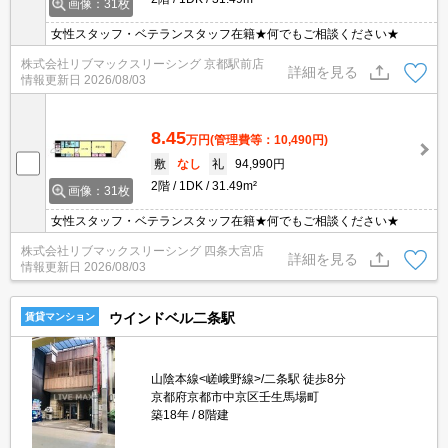
画像：31枚
女性スタッフ・ベテランスタッフ在籍★何でもご相談ください★
株式会社リブマックスリーシング 京都駅前店
詳細を見る
情報更新日
2026/08/03
8.45
万円
(管理費等：10,490円)
敷
なし
礼
94,990円
2階
1DK
31.49m²
画像：31枚
女性スタッフ・ベテランスタッフ在籍★何でもご相談ください★
株式会社リブマックスリーシング 四条大宮店
詳細を見る
情報更新日
2026/08/03
ウインドベル二条駅
賃貸マンション
山陰本線<嵯峨野線>/二条駅 徒歩8分
京都府京都市中京区壬生馬場町
築18年
8階建