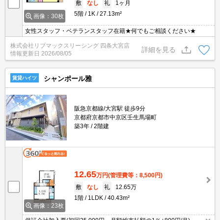
敷
なし
礼
1ヶ月
5階
1K
27.13m²
画像：30枚
女性スタッフ・ベテランスタッフ在籍★何でもご相談ください★
株式会社リブマックスリーシング 四条大宮店
詳細を見る
情報更新日
2026/08/05
シャンポール雅
賃貸ハイツ
阪急京都線/大宮駅 徒歩9分
京都府京都市中京区壬生馬場町
築3年
2階建
12.65
万円
(管理費等：8,500円)
敷
なし
礼
12.65万
1階
1LDK
40.43m²
画像：23枚