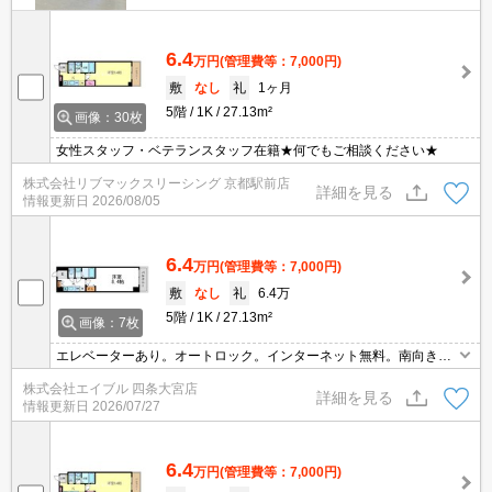
6.4
万円
(管理費等：7,000円)
敷
なし
礼
1ヶ月
5階
1K
27.13m²
画像：30枚
女性スタッフ・ベテランスタッフ在籍★何でもご相談ください★
株式会社リブマックスリーシング 京都駅前店
詳細を見る
情報更新日
2026/08/05
6.4
万円
(管理費等：7,000円)
敷
なし
礼
6.4万
5階
1K
27.13m²
画像：7枚
エレベーターあり。オートロック。インターネット無料。南向きベ
ランダ。設備が充実していますよね。毎日ゴミ出し可。宅配ボック
株式会社エイブル 四条大宮店
スあり。インターネット無料。IH調理器2口付き。
詳細を見る
情報更新日
2026/07/27
6.4
万円
(管理費等：7,000円)