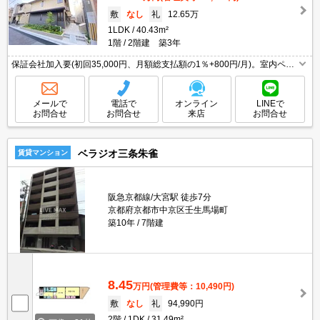
敷
なし
礼
12.65万
1LDK
40.43m²
1階
2階建 築3年
保証会社加入要(初回35,000円、月額総支払額の1％+800円/月)。室内ペッ
トと一緒に暮らしたいあなたへ。設備に注目!人気のアイテムせいぞろい。
インターネット無料。宅配ボックスあり。
メールで
電話で
オンライン
LINEで
お問合せ
お問合せ
来店
お問合せ
ベラジオ三条朱雀
賃貸マンション
阪急京都線/大宮駅 徒歩7分
京都府京都市中京区壬生馬場町
築10年
7階建
8.45
万円
(管理費等：10,490円)
敷
なし
礼
94,990円
2階
1DK
31.49m²