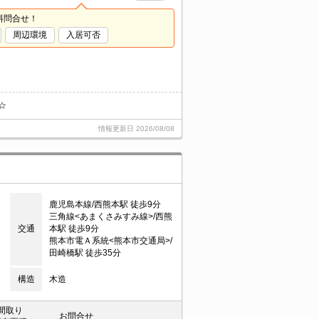
料問合せ！
周辺環境
入居可否
☆
情報更新日
2026/08/08
鹿児島本線/西熊本駅 徒歩9分
三角線<あまくさみすみ線>/西熊
交通
本駅 徒歩9分
熊本市電Ａ系統<熊本市交通局>/
田崎橋駅 徒歩35分
構造
木造
間取り
お問合せ