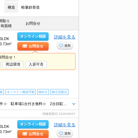
構造
軽量鉄骨造
間取り
お問合せ
専有面積
オンライン相談
詳細を見る
3LDK
0.73m²
追加
お問合せ
料問合せ！
周辺環境
入居可否
写真
オンライン相談可能
南向き
独立洗面台
JR西熊本駅徒歩10分☆ 積水ハウス施工のシャーメゾン☆ オール電化物件☆ 駐車場1台付き無料☆ 2台目駐車場も3,300円で確保可能です☆ 浴室乾燥機付きで雨の日の洗濯も安心☆ 力合小・力合中学校区
情報更新日
2026/08/07
オンライン相談
詳細を見る
3LDK
0.73m²
追加
お問合せ