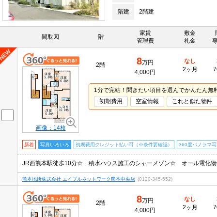
階建
2階建
家賃
敷金
間取図
階
管理費
礼金
8
なし
万円
2階
2ヶ月
7
4,000円
1分で完結！聞きたい項目を選んでかんたん無
初期費用
空室情報
これと似た物件
画像：14枚
新着
写真いろいろ
初期費用クレジット払い可（※条件要確認）
360度パノラマ
熊本地所株式会社 エイブルネットワーク熊本中央店
(0120-345-552)
8
なし
万円
2階
2ヶ月
7
4,000円