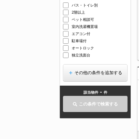
バス・トイレ別
2階以上
ペット相談可
室内洗濯機置場
エアコン付
駐車場付
オートロック
独立洗面台
その他の条件を追加する
-
該当物件
件
この条件で検索する