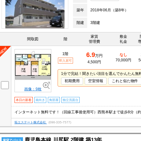
築年
2018年06月（築8年）
階建
3階建
家賃
敷金
間取図
階
管理費
礼金
6.9
1階
なし
万円
70,000円
5
即入居可
4,500円
1分で完結！聞きたい項目を選んでかんたん無
初期費用
空室情報
これと似た物件
画像：9枚
本日の新着
南向き
角部屋
独立洗面台
拓エステート株式会社
(096-335-7577)
鹿児島本線 川尻駅 2階建 築13年
賃貸アパート