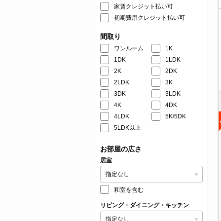
家賃クレジット払い可
初期費用クレジット払い可
間取り
ワンルーム
1K
1DK
1LDK
2K
2DK
2LDK
3K
3DK
3LDK
4K
4DK
4LDK
5K/5DK
5LDK以上
お部屋の広さ
居室
和室を含む
リビング・ダイニング・キッチン