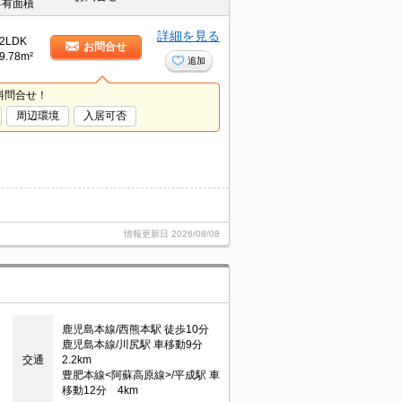
専有面積
詳細を見る
2LDK
お問合せ
9.78m²
追加
料問合せ！
周辺環境
入居可否
情報更新日
2026/08/08
鹿児島本線/西熊本駅 徒歩10分
鹿児島本線/川尻駅 車移動9分
交通
2.2km
豊肥本線<阿蘇高原線>/平成駅 車
移動12分 4km