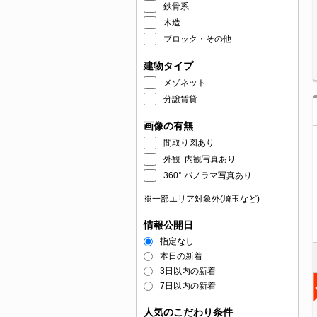
鉄骨系
木造
ブロック・その他
建物タイプ
メゾネット
分譲賃貸
画像の有無
間取り図あり
外観･内観写真あり
360° パノラマ写真あり
※一部エリア対象外(埼玉など)
情報公開日
指定なし
本日の新着
3日以内の新着
7日以内の新着
人気のこだわり条件