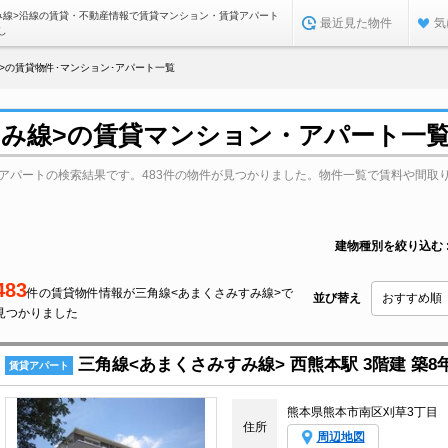
み線>沿線の賃貸・不動産情報で賃貸マンション・賃貸アパート
最近見た物件
気
し
>の賃貸物件･マンション･アパート一覧
すみ線>の賃貸マンション・アパート一
・アパートの検索結果です。483件の物件が見つかりました。物件一覧で賃料や間取
建物種別を絞り込む
483
件の賃貸物件情報が三角線<あまくさみすみ線>で
並び替え
見つかりました
三角線<あまくさみすみ線> 西熊本駅 3階建 築8
賃貸アパート
熊本県熊本市南区刈草3丁目
住所
周辺地図