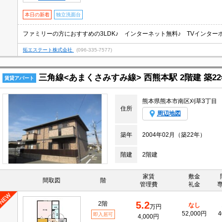
本日の新着
独立洗面台
ファミリーの方におすすめの3LDK♪ インターネット無料♪ TVインター
拓エステート株式会社
(096-335-7577)
三角線<あまくさみすみ線> 西熊本駅 2階建 築2
賃貸アパート
熊本県熊本市南区刈草3丁目
住所
周辺地図
築年
2004年02月（築22年）
階建
2階建
家賃
敷金
間取図
階
管理費
礼金
5.2
2階
なし
万円
52,000円
4
即入居可
4,000円