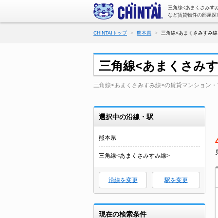
三角線<あまくさみす
など賃貸物件の部屋探
CHINTAIトップ
熊本県
三角線<あまくさみすみ線
三角線<あまくさみ
三角線<あまくさみすみ線>の賃貸マンション
選択中の沿線・駅
熊本県
三角線<あまくさみすみ線>
沿線を変更
駅を変更
現在の検索条件