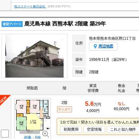
拓エステート株式会社
(096-335-7577)
鹿児島本線 西熊本駅 2階建 築29年
賃貸アパート
熊本県熊本市南区野口1丁目
住所
周辺地図
築年
1996年11月（築29年）
階建
2階建
家賃
敷金
間取図
階
管理費
礼金
5.6
2階
なし
万円
60,000円
6
即入居可
4,000円
1分で完結！聞きたい項目を選んでかんたん無
初期費用
空室情報
これと似た物件
画像：6枚