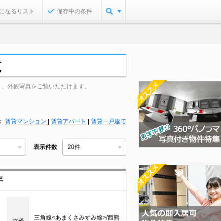
になるリスト
保存中の条件
覧
り、外観写真をご覧いただけます。
賃貸マンション
|
賃貸アパート
|
賃貸一戸建て
表示件数
年
三角線<あまくさみすみ線>/西熊