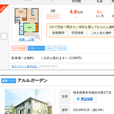
管理費
礼金
4.8
2階
なし
万円
1ヶ月
4
即入居可
--
1分で完結！聞きたい項目を選んでかんたん無
初期費用
空室情報
これと似た物件
画像：13枚
本日の新着
写真いろいろ
南向き
角部屋
駐車場一台無料♪ 二台目も取れます♪（3,300円）
拓エステート株式会社
(096-335-7577)
アルルガーデン
賃貸ハイツ
熊本県熊本市南区刈草3丁目
住所
周辺地図
築年
2013年01月（築13年）