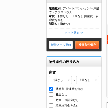
建物種別
アパート/マンション/一戸建
て・テラスハウス
家賃
下限なし ~ 上限なし 共益費・管
理費を含む
間取り
指定なし
もっと見る
新着メール登録
検索条件保存
物件条件の絞り込み
家賃
〜
共益費･管理費を含む
礼金なし
敷金・保証金なし
駐車場料金を含む