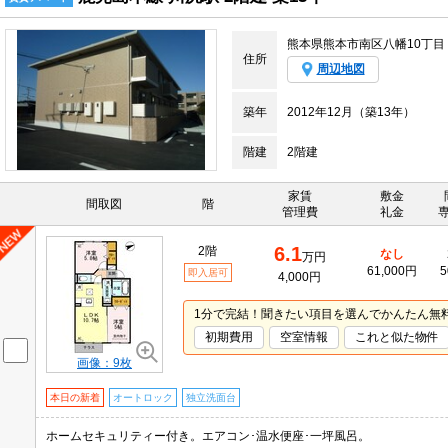
熊本県熊本市南区八幡10丁目
住所
周辺地図
築年
2012年12月（築13年）
階建
2階建
家賃
敷金
間取図
階
管理費
礼金
6.1
2階
なし
万円
61,000円
5
即入居可
4,000円
1分で完結！聞きたい項目を選んでかんたん無
初期費用
空室情報
これと似た物件
画像：9枚
本日の新着
オートロック
独立洗面台
ホームセキュリティー付き。エアコン･温水便座･一坪風呂。