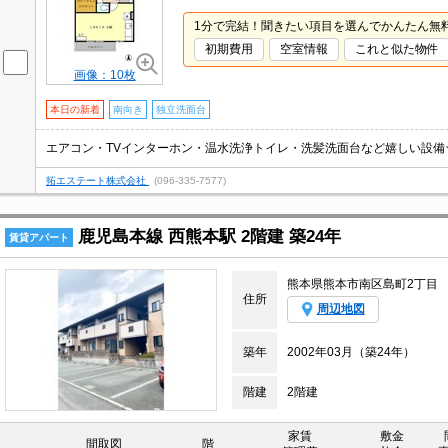
1分で完結！聞きたい項目を選んでかんたん無
初期費用
空室情報
これと似た物件
画像：10枚
本日の新着
南向き
独立洗面台
エアコン・TVインターホン・温水洗浄トイレ・洗髪洗面台など嬉しい設備
拓エステート株式会社
(096-335-7577)
鹿児島本線 西熊本駅 2階建 築24年
賃貸アパート
熊本県熊本市南区島町2丁目
住所
周辺地図
築年
2002年03月（築24年）
階建
2階建
家賃
敷金
間取図
階