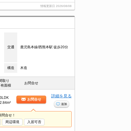
情報更新日
2026/08/08
交通
鹿児島本線/西熊本駅 徒歩20分
構造
木造
間取り
お問合せ
専有面積
詳細を見る
3LDK
お問合せ
2.84m²
追加
料問合せ！
周辺環境
入居可否