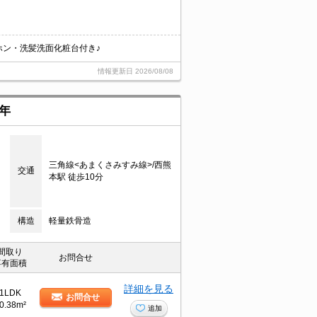
ホン・洗髪洗面化粧台付き♪
情報更新日
2026/08/08
2年
三角線<あまくさみすみ線>/西熊
交通
本駅 徒歩10分
構造
軽量鉄骨造
間取り
お問合せ
専有面積
詳細を見る
1LDK
お問合せ
0.38m²
追加