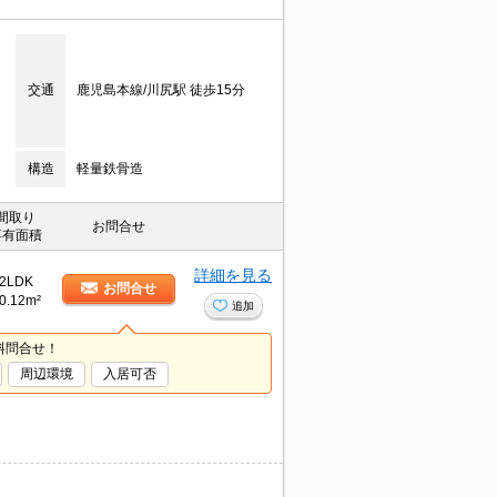
交通
鹿児島本線/川尻駅 徒歩15分
構造
軽量鉄骨造
間取り
お問合せ
専有面積
詳細を見る
2LDK
お問合せ
0.12m²
追加
料問合せ！
周辺環境
入居可否