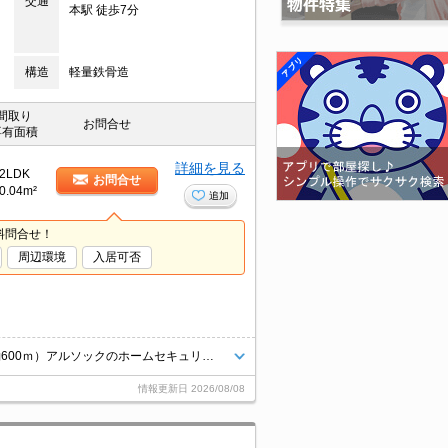
交通
本駅 徒歩7分
構造
軽量鉄骨造
間取り
お問合せ
専有面積
詳細を見る
2LDK
お問合せ
0.04m²
追加
料問合せ！
周辺環境
入居可否
インターネット無料です！（回線工事後使用可）西熊本駅まで徒歩8分（約600ｍ）アルソックのホームセキュリティ付物件です☆宅配ボックス付き♪
情報更新日
2026/08/08