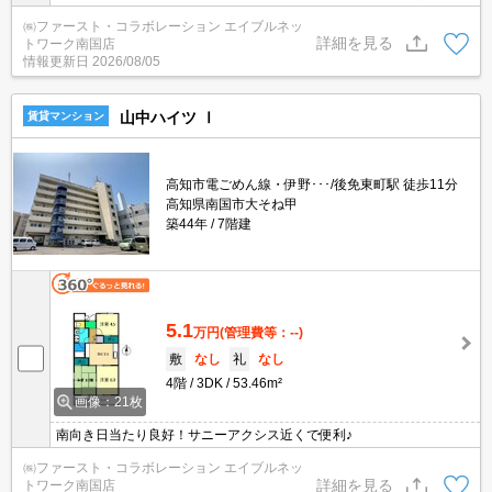
犬もしくは猫１匹） ●ウッドデッキ付き
㈱ファースト・コラボレーション エイブルネッ
詳細を見る
トワーク南国店
情報更新日
2026/08/05
山中ハイツ Ⅰ
賃貸マンション
高知市電ごめん線・伊野･･･/後免東町駅 徒歩11分
高知県南国市大そね甲
築44年
7階建
5.1
万円
(管理費等：--)
敷
なし
礼
なし
4階
3DK
53.46m²
画像：21枚
南向き日当たり良好！サニーアクシス近くで便利♪
㈱ファースト・コラボレーション エイブルネッ
詳細を見る
トワーク南国店