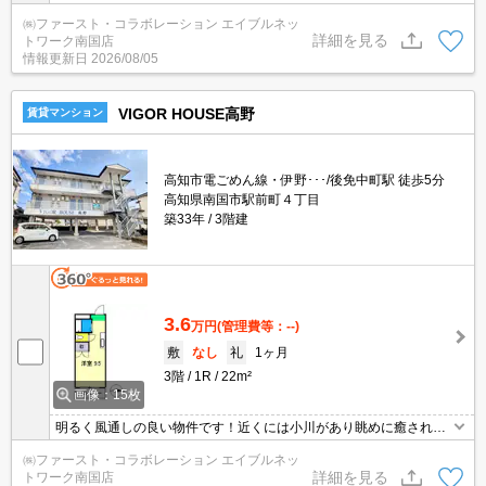
配ボックス●防犯カメラ●オートロック
㈱ファースト・コラボレーション エイブルネッ
詳細を見る
トワーク南国店
情報更新日
2026/08/05
VIGOR HOUSE高野
賃貸マンション
高知市電ごめん線・伊野･･･/後免中町駅 徒歩5分
高知県南国市駅前町４丁目
築33年
3階建
3.6
万円
(管理費等：--)
敷
なし
礼
1ヶ月
3階
1R
22m²
画像：15枚
明るく風通しの良い物件です！近くには小川があり眺めに癒されま
す☆
㈱ファースト・コラボレーション エイブルネッ
詳細を見る
トワーク南国店