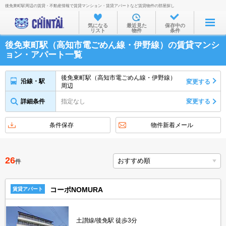
後免東町駅周辺の賃貸・不動産情報で賃貸マンション・賃貸アパートなど賃貸物件の部屋探し
お部屋を探す
気になる
最近見た
保存中の
リスト
物件
条件
沿線・駅から
後免東町駅（高知市電ごめん線・伊野線）の賃貸マンシ
住所から
ョン・アパート一覧
家賃相場から
後免東町駅（高知市電ごめん線・伊野線）
沿線・駅
変更する
周辺
通勤通学時間から
詳細条件
指定なし
変更する
物件特集から
不動産会社から
条件保存
物件新着メール
TOP
26
件
コーポNOMURA
賃貸アパート
土讃線/後免駅 徒歩3分