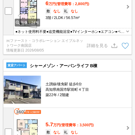
6
万円
(管理費等：2,800円)
敷
なし
礼
なし
3階
2LDK
56.57m²
画像：24枚
●ネット使用料不要●追焚機能浴室●TVインターホン●エアコン●ペッ
ト相談●洗面所独立●保証人不要
㈱ファースト・コラボレーション エイブルネッ
詳細を見る
トワーク南国店
情報更新日
2026/08/05
シャーメゾン・アーバンライフ B棟
賃貸アパート
土讃線/後免駅 徒歩6分
高知県南国市駅前町４丁目
築22年
2階建
5.7
万円
(管理費等：3,500円)
敷
なし
礼
なし