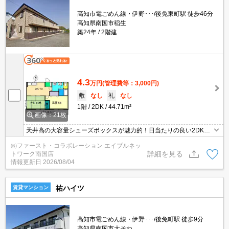
高知市電ごめん線・伊野･･･/後免東町駅 徒歩46分
高知県南国市稲生
築24年
2階建
4.3
万円
(管理費等：3,000円)
敷
なし
礼
なし
1階
2DK
44.71m²
画像：21枚
天井高の大容量シューズボックスが魅力的！日当たりの良い2DK！
1階の角部屋です♪稲生の閑静な住宅地！
㈱ファースト・コラボレーション エイブルネッ
詳細を見る
トワーク南国店
情報更新日
2026/08/04
祐ハイツ
賃貸マンション
高知市電ごめん線・伊野･･･/後免町駅 徒歩9分
高知県南国市大そね