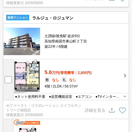
情報更新日
2026/08/06
ラルジュ・ロジュマン
賃貸マンション
土讃線/後免駅 徒歩9分
高知県南国市東山町２丁目
築22年
4階建
5.6
万円
(管理費等：2,800円)
敷
なし
礼
なし
4階
2LDK
56.57m²
画像：3枚
●ネット使用料不要 ●追焚機能浴室 ●エアコン ●TVインターホ
ン ●ペット相談 ●保証人不要
㈱ファースト・コラボレーション エイブルネッ
詳細を見る
トワーク南国店
情報更新日
2026/08/05