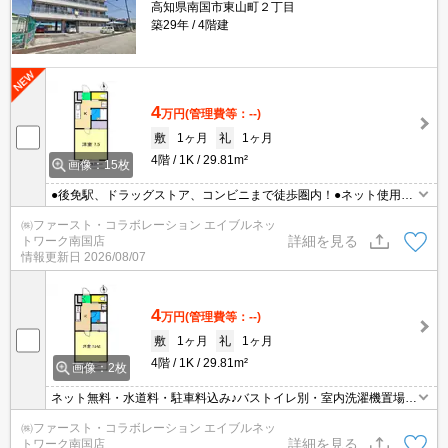
高知県南国市東山町２丁目
築29年
4階建
4
万円
(管理費等：--)
敷
1ヶ月
礼
1ヶ月
4階
1K
29.81m²
画像：15枚
●後免駅、ドラッグストア、コンビニまで徒歩圏内！●ネット使用料
（Wi-Fi）●水道料込み♪●南向き
㈱ファースト・コラボレーション エイブルネッ
詳細を見る
トワーク南国店
情報更新日
2026/08/07
4
万円
(管理費等：--)
敷
1ヶ月
礼
1ヶ月
4階
1K
29.81m²
画像：2枚
ネット無料・水道料・駐車料込み♪バストイレ別・室内洗濯機置場！
★2027年春学生さん予約可能物件★
㈱ファースト・コラボレーション エイブルネッ
詳細を見る
トワーク南国店