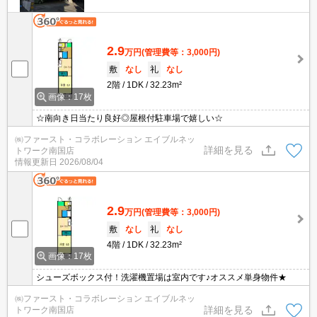
2.9
万円
(管理費等：3,000円)
敷
なし
礼
なし
2階
1DK
32.23m²
画像：17枚
☆南向き日当たり良好◎屋根付駐車場で嬉しい☆
㈱ファースト・コラボレーション エイブルネッ
詳細を見る
トワーク南国店
情報更新日
2026/08/04
2.9
万円
(管理費等：3,000円)
敷
なし
礼
なし
4階
1DK
32.23m²
画像：17枚
シューズボックス付！洗濯機置場は室内です♪オススメ単身物件★
㈱ファースト・コラボレーション エイブルネッ
詳細を見る
トワーク南国店