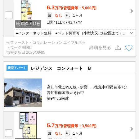
6.3
万円
(管理費等：5,000円)
敷
なし
礼
1ヶ月
1階
1LDK
43.77m²
画像：17枚
●インターネット無料 ●ペット飼育可（小型犬又は猫2匹まで） ●
一坪浴室 ●温水洗浄暖房便座
㈱ファースト・コラボレーション エイブルネッ
詳細を見る
トワーク南国店
情報更新日
2026/08/05
レジデンス コンフォート Ｂ
賃貸アパート
高知市電ごめん線・伊野･･･/後免中町駅 徒歩7分
高知県南国市大そね甲
築9年
2階建
5.7
万円
(管理費等：3,500円)
敷
なし
礼
1ヶ月