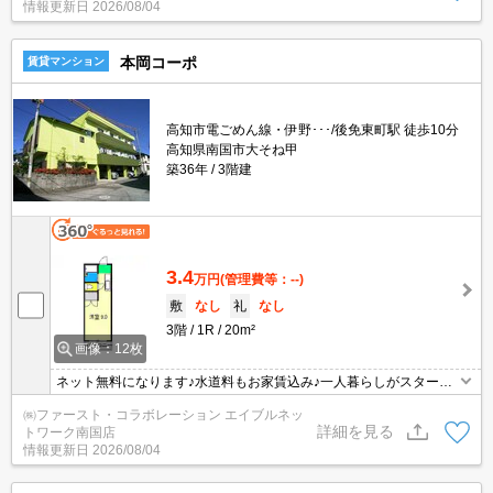
情報更新日
2026/08/04
本岡コーポ
賃貸マンション
高知市電ごめん線・伊野･･･/後免東町駅 徒歩10分
高知県南国市大そね甲
築36年
3階建
3.4
万円
(管理費等：--)
敷
なし
礼
なし
3階
1R
20m²
画像：12枚
ネット無料になります♪水道料もお家賃込み♪一人暮らしがスタート
しやすいお手頃物件です★
㈱ファースト・コラボレーション エイブルネッ
詳細を見る
トワーク南国店
情報更新日
2026/08/04