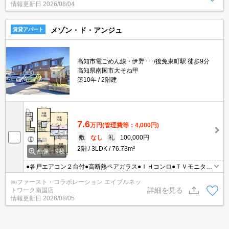
情報更新日
2026/08/04
メゾン・ド・アンジュ
賃貸アパート
高知市電ごめん線・伊野･･･/後免東町駅 徒歩9分
高知県南国市大そね甲
築10年
2階建
7.6
万円
(管理費等：4,000円)
敷
なし
礼
100,000円
2階
3LDK
76.73m²
画像：9枚
●各戸エアコン２台付●高断熱ペアガラス●ＩＨコンロ●ＴＶモニター
ホン●温水洗浄便座●洗髪洗面化粧台
㈱ファースト・コラボレーション エイブルネッ
詳細を見る
トワーク南国店
情報更新日
2026/08/05