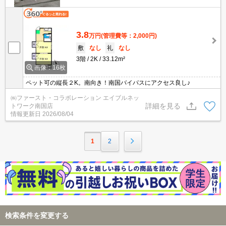
3.8
万円
(管理費等：2,000円)
敷
なし
礼
なし
3階
2K
33.12m²
画像：16枚
ペット可の縦長２K。南向き！南国バイパスにアクセス良し♪
㈱ファースト・コラボレーション エイブルネッ
詳細を見る
トワーク南国店
情報更新日
2026/08/04
1
2
検索条件を変更する