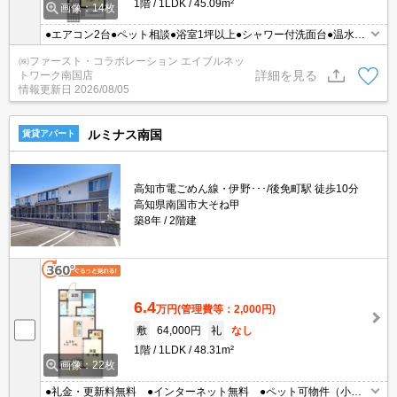
1階
1LDK
45.09m²
画像：14枚
●エアコン2台●ペット相談●浴室1坪以上●シャワー付洗面台●温水洗
浄便座●アイランドキッチン
㈱ファースト・コラボレーション エイブルネッ
詳細を見る
トワーク南国店
情報更新日
2026/08/05
ルミナス南国
賃貸アパート
高知市電ごめん線・伊野･･･/後免町駅 徒歩10分
高知県南国市大そね甲
築8年
2階建
6.4
万円
(管理費等：2,000円)
敷
64,000円
礼
なし
1階
1LDK
48.31m²
画像：22枚
●礼金・更新料無料 ●インターネット無料 ●ペット可物件（小型