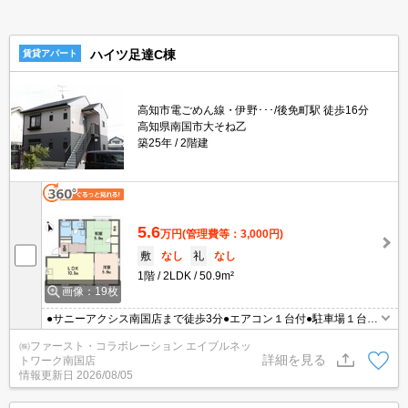
ハイツ足達C棟
賃貸アパート
高知市電ごめん線・伊野･･･/後免町駅 徒歩16分
高知県南国市大そね乙
築25年
2階建
5.6
万円
(管理費等：3,000円)
敷
なし
礼
なし
1階
2LDK
50.9m²
画像：19枚
●サニーアクシス南国店まで徒歩3分●エアコン１台付●駐車場１台無
料●温水洗浄便座●専用庭
㈱ファースト・コラボレーション エイブルネッ
詳細を見る
トワーク南国店
情報更新日
2026/08/05