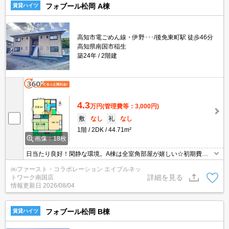
フォブール松岡 A棟
賃貸ハイツ
高知市電ごめん線・伊野･･･/後免東町駅 徒歩46分
高知県南国市稲生
築24年
2階建
4.3
万円
(管理費等：3,000円)
敷
なし
礼
なし
1階
2DK
44.71m²
画像：18枚
日当たり良好！閑静な環境。A棟は全室角部屋が嬉しい☆初期費用
軽減！
㈱ファースト・コラボレーション エイブルネッ
詳細を見る
トワーク南国店
情報更新日
2026/08/04
フォブール松岡 B棟
賃貸ハイツ