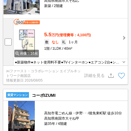
高知県南国市大そね乙
新築
2階建
5.5
万円
(管理費等：4,100円)
敷
なし
礼
1ヶ月
1階
1LDK
40m²
画像：16枚
●新築物件●ネット使用料不要●TVインターホン●エアコン2台●シャ
ワー付洗面台●/温水洗浄便座
㈱ファースト・コラボレーション エイブルネッ
詳細を見る
トワーク南国店
情報更新日
2026/08/05
コーポIZUMI
賃貸マンション
高知市電ごめん線・伊野･･･/後免東町駅 徒歩10分
高知県南国市大そね甲
築35年
4階建