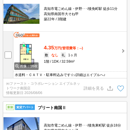
高知市電ごめん線・伊野･･･/後免町駅 徒歩11分
高知県南国市大そね甲
築22年
3階建
4.35
万円
(管理費等：--)
敷
なし
礼
1ヶ月
1階
1DK
32.59m²
画像：16枚
水道料・ＣＡＴＶ・駐車料込みです☆♪詳細はエイブルへ♪
㈱ファースト・コラボレーション エイブルネッ
詳細を見る
トワーク南国店
情報更新日
2026/08/06
プリート南国Ⅱ
新築
賃貸アパート
高知市電ごめん線・伊野･･･/後免東町駅 徒歩18分