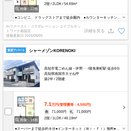
2階
2LDK
54.69m²
画像：22枚
●コンビニ、ドラッグストアまで徒歩圏内 ●カウンターキッチン
●ＪＲ後免駅から徒歩７分
㈱ファースト・コラボレーション エイブルネッ
詳細を見る
トワーク南国店
情報更新日
2026/08/05
シャーメゾンKORENOKI
賃貸アパート
高知市電ごめん線・伊野･･･/後免東町駅 徒歩6分
高知県南国市大そね甲
築2年
2階建
7.1
万円
(管理費等：4,500円)
敷
71,000円
礼
71,000円
2階
1LDK
46.19m²
画像：14枚
●スーパーまで徒歩約８分●インターネット（Ｗｉ－Ｆｉ）無料●宅