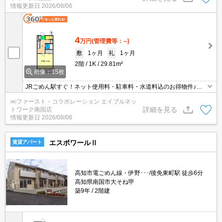
情報更新日
2026/08/06
4
万円
(管理費等：--)
敷
1ヶ月
礼
1ヶ月
2階
1K
29.81m²
画像：15枚
JRごめん駅すぐ！ネット使用料・駐車料・水道料込のお得物件♪★2
027年春学生さん予約可能物件★
㈱ファースト・コラボレーション エイブルネッ
詳細を見る
トワーク南国店
情報更新日
2026/08/06
エスポワールⅡ
賃貸アパート
高知市電ごめん線・伊野･･･/後免東町駅 徒歩6分
高知県南国市大そね甲
築9年
2階建