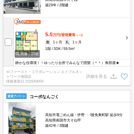
築29年
2階建
5.5
万円
(管理費等：--)
敷
1ヶ月
礼
1ヶ月
1階
3DK
59.5m²
画像：20枚
静かな住環境！！ゆったり台所でみんなで団欒（＾＾）角部屋★
㈱ファースト・コラボレーション エイブルネッ
詳細を見る
トワーク南国店
情報更新日
2026/08/04
コーポなんごく
賃貸アパート
高知市電ごめん線・伊野･･･/後免東町駅 徒歩9分
高知県南国市大そね甲
築42年
3階建