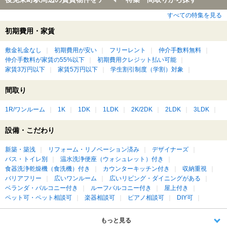
すべての特集を見る
初期費用・家賃
敷金礼金なし
初期費用が安い
フリーレント
仲介手数料無料
仲介手数料が家賃の55%以下
初期費用クレジット払い可能
家賃3万円以下
家賃5万円以下
学生割引制度（学割）対象
間取り
1R/ワンルーム
1K
1DK
1LDK
2K/2DK
2LDK
3LDK
設備・こだわり
新築・築浅
リフォーム・リノベーション済み
デザイナーズ
バス・トイレ別
温水洗浄便座（ウォシュレット）付き
食器洗浄乾燥機（食洗機）付き
カウンターキッチン付き
収納重視
バリアフリー
広いワンルーム
広いリビング・ダイニングがある
ベランダ・バルコニー付き
ルーフバルコニー付き
屋上付き
ペット可・ペット相談可
楽器相談可
ピアノ相談可
DIY可
もっと見る