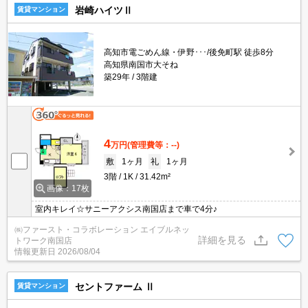
岩崎ハイツⅡ
賃貸マンション
高知市電ごめん線・伊野･･･/後免町駅 徒歩8分
高知県南国市大そね
築29年
3階建
4
万円
(管理費等：--)
敷
1ヶ月
礼
1ヶ月
3階
1K
31.42m²
画像：17枚
室内キレイ☆サニーアクシス南国店まで車で4分♪
㈱ファースト・コラボレーション エイブルネッ
詳細を見る
トワーク南国店
情報更新日
2026/08/04
セントファーム Ⅱ
賃貸マンション