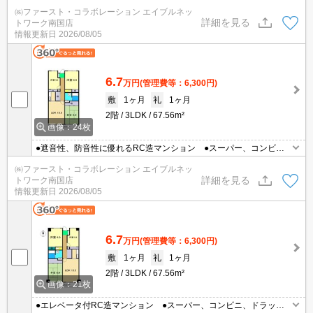
ストア近くにあり便利です！ ●南向き
㈱ファースト・コラボレーション エイブルネッ
詳細を見る
トワーク南国店
情報更新日
2026/08/05
6.7
万円
(管理費等：6,300円)
敷
1ヶ月
礼
1ヶ月
2階
3LDK
67.56m²
画像：24枚
●遮音性、防音性に優れるRC造マンション ●スーパー、コンビ
ニ、ドラッグストア近くにあり便利！
㈱ファースト・コラボレーション エイブルネッ
詳細を見る
トワーク南国店
情報更新日
2026/08/05
6.7
万円
(管理費等：6,300円)
敷
1ヶ月
礼
1ヶ月
2階
3LDK
67.56m²
画像：21枚
●エレベータ付RC造マンション ●スーパー、コンビニ、ドラッグ