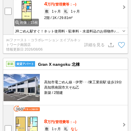
4
万円
(管理費等：--)
敷
1ヶ月
礼
1ヶ月
2階
1K
29.81m²
画像：15枚
JRごめん駅すぐ！ネット使用料・駐車料・水道料込のお得物件♪★2
027年春学生さん予約可能物件★
㈱ファースト・コラボレーション エイブルネッ
詳細を見る
トワーク南国店
情報更新日
2026/08/06
Gran X nangoku 北棟
新築
賃貸アパート
高知市電ごめん線・伊野･･･/東工業前駅 徒歩19分
高知県南国市大そね乙
新築
2階建
8
万円
(管理費等：--)
敷
1ヶ月
礼
なし