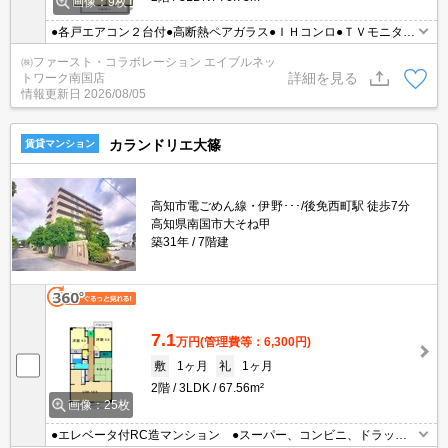
画像：9枚
●各戸エアコン２台付●高断熱ペアガラス●ＩＨコンロ●ＴＶモニター
ホン●温水洗浄便座●洗髪洗面化粧台
㈱ファースト・コラボレーション エイブルネッ
詳細を見る
トワーク南国店
情報更新日
2026/08/05
カランドリエ大篠
賃貸マンション
高知市電ごめん線・伊野･･･/後免西町駅 徒歩7分
高知県南国市大そね甲
築31年
7階建
7.1
万円
(管理費等：6,300円)
敷
1ヶ月
礼
1ヶ月
2階
3LDK
67.56m²
画像：25枚
●エレベータ付RC造マンション ●スーパー、コンビニ、ドラッグ