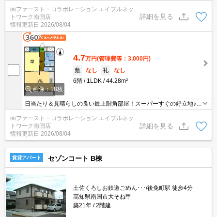
濯機置場！スーパー歩いてすぐの好立地♪
㈱ファースト・コラボレーション エイブルネッ
詳細を見る
トワーク南国店
情報更新日
2026/08/04
4.7
万円
(管理費等：3,000円)
敷
なし
礼
なし
6階
1LDK
44.28m²
画像：18枚
日当たり＆見晴らしの良い最上階角部屋！スーパーすぐの好立地♪室
内洗濯機置場＆独立洗面台あり1LDK！
㈱ファースト・コラボレーション エイブルネッ
詳細を見る
トワーク南国店
情報更新日
2026/08/04
セゾンコート B棟
賃貸アパート
土佐くろしお鉄道ごめん･･･/後免町駅 徒歩4分
高知県南国市大そね甲
築21年
2階建