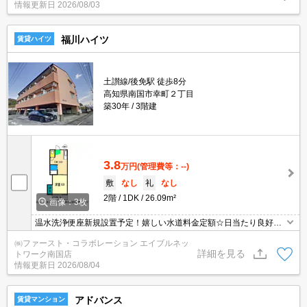
情報更新日
2026/08/03
福川ハイツ
賃貸ハイツ
土讃線/後免駅 徒歩8分
高知県南国市幸町２丁目
築30年
3階建
3.8
万円
(管理費等：--)
敷
なし
礼
なし
2階
1DK
26.09m²
画像：3枚
温水洗浄便座新規設置予定！嬉しい水道料金定額☆日当たり良好◎
屋根付き駐車場です！！
㈱ファースト・コラボレーション エイブルネッ
詳細を見る
トワーク南国店
情報更新日
2026/08/04
アドバンス
賃貸マンション