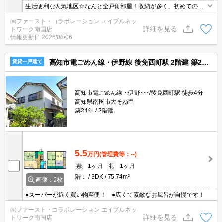
生活便利な人気地区☆なんと全戸角部屋！収納が多く、初めての同
棲や荷物の多いご家族の方にもオススメ♪
㈱ファースト・コラボレーション エイブルネッ
詳細を見る
トワーク南国店
情報更新日
2026/08/06
高知市電ごめん線・伊野線 後免西町駅 2階建 築24年
賃貸一戸建て
高知市電ごめん線・伊野･･･/後免西町駅 徒歩4分
高知県南国市大そね甲
築24年
2階建
5.5
万円
(管理費等：--)
敷
1ヶ月
礼
1ヶ月
階：
3DK
75.74m²
画像：2枚
●スーパーが近く買い物至便！ ●広くて素敵なお風呂が自慢です！
㈱ファースト・コラボレーション エイブルネッ
詳細を見る
トワーク南国店