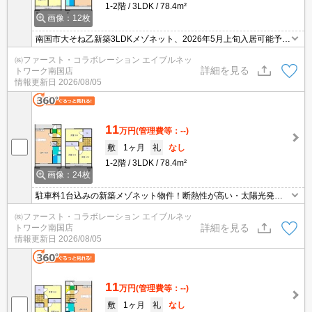
1-2階
3LDK
78.4m²
画像：12枚
南国市大そね乙新築3LDKメゾネット、2026年5月上旬入居可能予
定！ZEH-M対応の充実設備物件！
㈱ファースト・コラボレーション エイブルネッ
詳細を見る
トワーク南国店
情報更新日
2026/08/05
11
万円
(管理費等：--)
敷
1ヶ月
礼
なし
1-2階
3LDK
78.4m²
画像：24枚
駐車料1台込みの新築メゾネット物件！断熱性が高い・太陽光発電
システムにより省エネ効果あり！設備充実！
㈱ファースト・コラボレーション エイブルネッ
詳細を見る
トワーク南国店
情報更新日
2026/08/05
11
万円
(管理費等：--)
敷
1ヶ月
礼
なし