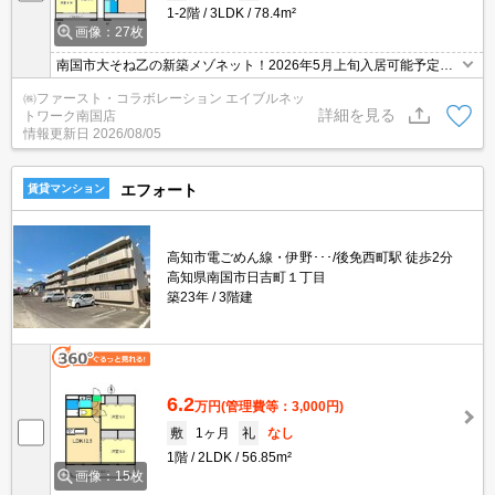
1-2階
3LDK
78.4m²
画像：27枚
南国市大そね乙の新築メゾネット！2026年5月上旬入居可能予定！
カップボードなど充実設備！高断熱住宅！
㈱ファースト・コラボレーション エイブルネッ
詳細を見る
トワーク南国店
情報更新日
2026/08/05
エフォート
賃貸マンション
高知市電ごめん線・伊野･･･/後免西町駅 徒歩2分
高知県南国市日吉町１丁目
築23年
3階建
6.2
万円
(管理費等：3,000円)
敷
1ヶ月
礼
なし
1階
2LDK
56.85m²
画像：15枚