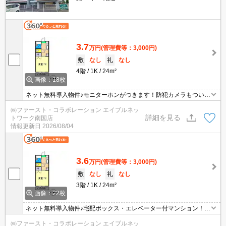
3.7
万円
(管理費等：3,000円)
敷
なし
礼
なし
4階
1K
24m²
画像：18枚
ネット無料導入物件♪モニターホンがつきます！防犯カメラもついて
ます！ＪＲ後免駅、スーパーも徒歩圏内♪
㈱ファースト・コラボレーション エイブルネッ
詳細を見る
トワーク南国店
情報更新日
2026/08/04
3.6
万円
(管理費等：3,000円)
敷
なし
礼
なし
3階
1K
24m²
画像：22枚
ネット無料導入物件♪宅配ボックス・エレベーター付マンション！Ｊ
Ｒ後免駅、スーパーも徒歩圏内！
㈱ファースト・コラボレーション エイブルネッ