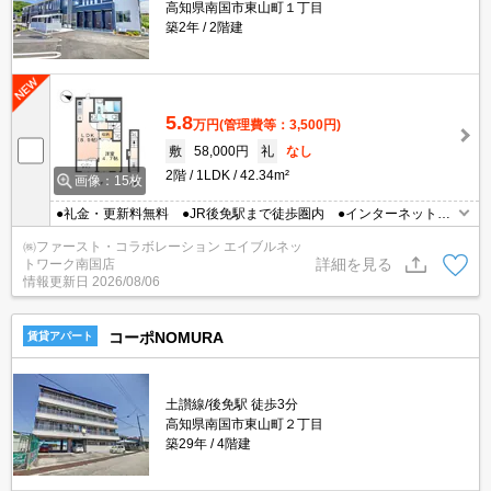
高知県南国市東山町１丁目
築2年
2階建
5.8
万円
(管理費等：3,500円)
敷
58,000円
礼
なし
2階
1LDK
42.34m²
画像：15枚
●礼金・更新料無料 ●JR後免駅まで徒歩圏内 ●インターネット無
料 ●インナーテラスタイプ
㈱ファースト・コラボレーション エイブルネッ
詳細を見る
トワーク南国店
情報更新日
2026/08/06
コーポNOMURA
賃貸アパート
土讃線/後免駅 徒歩3分
高知県南国市東山町２丁目
築29年
4階建