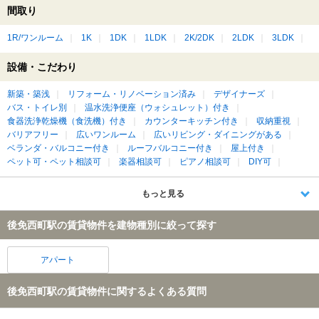
間取り
1R/ワンルーム
1K
1DK
1LDK
2K/2DK
2LDK
3LDK
設備・こだわり
新築・築浅
リフォーム・リノベーション済み
デザイナーズ
バス・トイレ別
温水洗浄便座（ウォシュレット）付き
食器洗浄乾燥機（食洗機）付き
カウンターキッチン付き
収納重視
バリアフリー
広いワンルーム
広いリビング・ダイニングがある
ベランダ・バルコニー付き
ルーフバルコニー付き
屋上付き
ペット可・ペット相談可
楽器相談可
ピアノ相談可
DIY可
もっと見る
後免西町駅の賃貸物件を建物種別に絞って探す
アパート
後免西町駅の賃貸物件に関するよくある質問