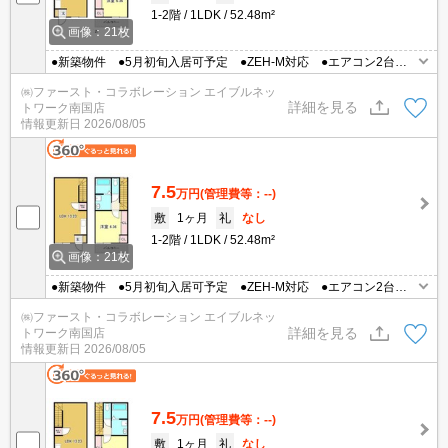
1-2階
1LDK
52.48m²
画像：21枚
●新築物件 ●5月初旬入居可予定 ●ZEH-M対応 ●エアコン2台 ●
ネット無料（Wi-Fi）
㈱ファースト・コラボレーション エイブルネッ
詳細を見る
トワーク南国店
情報更新日
2026/08/05
7.5
万円
(管理費等：--)
敷
1ヶ月
礼
なし
1-2階
1LDK
52.48m²
画像：21枚
●新築物件 ●5月初旬入居可予定 ●ZEH-M対応 ●エアコン2台 ●
ネット無料（Wi-Fi）
㈱ファースト・コラボレーション エイブルネッ
詳細を見る
トワーク南国店
情報更新日
2026/08/05
7.5
万円
(管理費等：--)
敷
1ヶ月
礼
なし