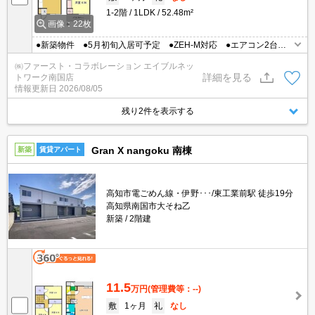
1-2階
1LDK
52.48m²
画像：22枚
●新築物件 ●5月初旬入居可予定 ●ZEH-M対応 ●エアコン2台 ●
ネット無料（Wi-Fi）
㈱ファースト・コラボレーション エイブルネッ
詳細を見る
トワーク南国店
情報更新日
2026/08/05
残り2件を表示する
Gran X nangoku 南棟
新築
賃貸アパート
高知市電ごめん線・伊野･･･/東工業前駅 徒歩19分
高知県南国市大そね乙
新築
2階建
11.5
万円
(管理費等：--)
敷
1ヶ月
礼
なし