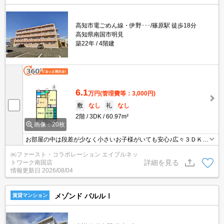
高知市電ごめん線・伊野･･･/篠原駅 徒歩18分
高知県南国市明見
築22年
4階建
6.1
万円
(管理費等：3,000円)
敷
なし
礼
なし
2階
3DK
60.97m²
画像：20枚
お部屋の中は段差が少なく小さいお子様がいても安心♪広々３ＤＫは
ココがオススメ☆抗菌施工はいかがですか？スーパー、コンビにな
㈱ファースト・コラボレーション エイブルネッ
ども近くにありますよ！
詳細を見る
トワーク南国店
情報更新日
2026/08/04
メゾンド パルルⅠ
賃貸マンション