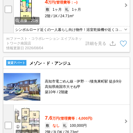
4
万円
(管理費等：--)
敷
1ヶ月
礼
1ヶ月
2階
1K
24.71m²
画像：21枚
シンボルロード近くの一人暮らし向け物件！浴室乾燥機や近くコイ
ンランドリーありでベランダ無しも気になりにくい！お部屋の家具
㈱ファースト・コラボレーション エイブルネッ
も置きやすそうでお薦めです♪
詳細を見る
トワーク南国店
情報更新日
2026/08/04
メゾン・ド・アンジュ
賃貸アパート
高知市電ごめん線・伊野･･･/後免東町駅 徒歩9分
高知県南国市大そね甲
築10年
2階建
7.6
万円
(管理費等：4,000円)
敷
なし
礼
100,000円
2階
3LDK
76.73m²