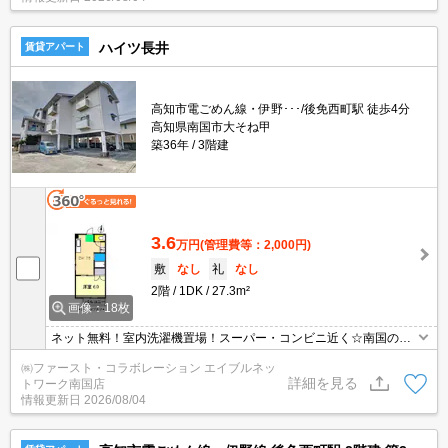
ハイツ長井
賃貸アパート
高知市電ごめん線・伊野･･･/後免西町駅 徒歩4分
高知県南国市大そね甲
築36年
3階建
3.6
万円
(管理費等：2,000円)
敷
なし
礼
なし
2階
1DK
27.3m²
画像：18枚
ネット無料！室内洗濯機置場！スーパー・コンビニ近く☆南国の中
心地でどこにも行きやすい便利な立地♪
㈱ファースト・コラボレーション エイブルネッ
詳細を見る
トワーク南国店
情報更新日
2026/08/04