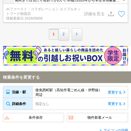
南向き☆日当たり良好☆かわいい外観♪2020年から学生専用募集・
インターネット無料物件♪
㈱ファースト・コラボレーション エイブルネッ
詳細を見る
トワーク南国店
情報更新日
2026/08/06
1
2
検索条件を変更する
後免西町駅（高知市電ごめん線・伊野線）
沿線・駅
変更する
周辺
詳細条件
指定なし
変更する
条件保存
物件新着メール
アイコンの説明