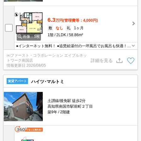
6.3
万円
(管理費等：4,000円)
敷
なし
礼
1ヶ月
1階
2LDK
58.86m²
画像：5枚
●インターネット無料！ ●追焚給湯付の一坪風呂でお風呂も快適！ ●
エアコン1台付（LDK）
㈱ファースト・コラボレーション エイブルネッ
詳細を見る
トワーク南国店
情報更新日
2026/08/05
ハイツ･マルトミ
賃貸アパート
土讃線/後免駅 徒歩2分
高知県南国市駅前町２丁目
築9年
2階建