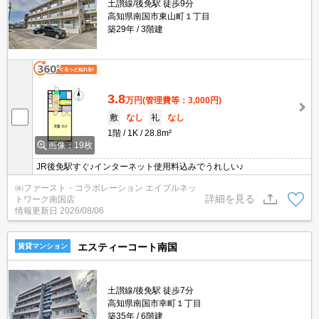
土讃線/後免駅 徒歩9分
高知県南国市東山町１丁目
築29年
3階建
3.8
万円
(管理費等：3,000円)
敷
なし
礼
なし
1階
1K
28.8m²
画像：19枚
JR後免駅すぐ♪インターネット使用料込みでうれしい♪
㈱ファースト・コラボレーション エイブルネッ
詳細を見る
トワーク南国店
情報更新日
2026/08/06
エスティーコート南国
賃貸マンション
土讃線/後免駅 徒歩7分
高知県南国市幸町１丁目
築35年
6階建