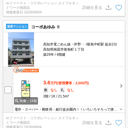
㈱ファースト・コラボレーション エイブルネッ
詳細を見る
トワーク南国店
情報更新日
2026/08/04
コーポあゆみ Ⅱ
賃貸マンション
高知市電ごめん線・伊野･･･/後免中町駅 徒歩2分
高知県南国市後免町１丁目
築29年
4階建
3.6
万円
(管理費等：2,000円)
敷
なし
礼
なし
3階
1K
21.5m²
画像：16枚
電停・スーパー・郵便局・銀行徒歩圏内！！いろいろそろって便利
な立地♪
㈱ファースト・コラボレーション エイブルネッ
詳細を見る
トワーク南国店
情報更新日
2026/08/04