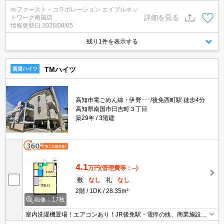
ストア近くにあり便利です！ ●南向き
㈱ファースト・コラボレーション エイブルネッ
詳細を見る
トワーク南国店
情報更新日
2026/08/05
残り1件を表示する
TMハイツ
賃貸ハイツ
高知市電ごめん線・伊野･･･/後免西町駅 徒歩4分
高知県南国市日吉町３丁目
築29年
3階建
4.1
万円
(管理費等：--)
敷
なし
礼
なし
2階
1DK
28.35m²
画像：17枚
室内洗濯機置場！エアコンあり！JR後免駅・電停の他、商業施設も
近隣にあり便利な立地！