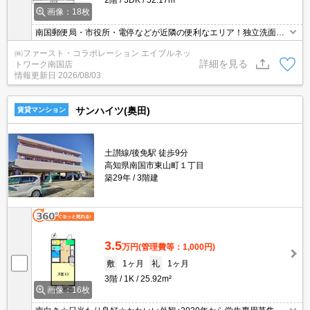
2階
3DK
52.17m²
画像：18枚
南国郵便局・市役所・電停などが近隣の便利なエリア！独立洗面台
＆室内洗濯機置場のあるゆったり3DK！
㈱ファースト・コラボレーション エイブルネッ
詳細を見る
トワーク南国店
情報更新日
2026/08/03
サンハイツ(奥田)
賃貸マンション
土讃線/後免駅 徒歩9分
高知県南国市東山町１丁目
築29年
3階建
3.5
万円
(管理費等：1,000円)
敷
1ヶ月
礼
1ヶ月
3階
1K
25.92m²
画像：16枚