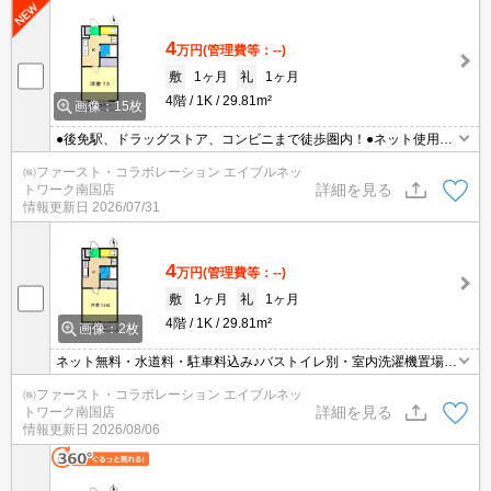
4
万円
(管理費等：--)
敷
1ヶ月
礼
1ヶ月
4階
1K
29.81m²
画像：15枚
●後免駅、ドラッグストア、コンビニまで徒歩圏内！●ネット使用料
（Wi-Fi）●水道料込み♪●南向き
㈱ファースト・コラボレーション エイブルネッ
詳細を見る
トワーク南国店
情報更新日
2026/07/31
4
万円
(管理費等：--)
敷
1ヶ月
礼
1ヶ月
4階
1K
29.81m²
画像：2枚
ネット無料・水道料・駐車料込み♪バストイレ別・室内洗濯機置場！
★2027年春学生さん予約可能物件★
㈱ファースト・コラボレーション エイブルネッ
詳細を見る
トワーク南国店
情報更新日
2026/08/06