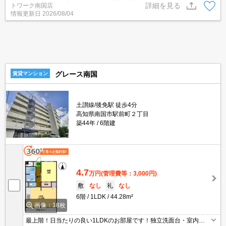
詳細を見る
トワーク南国店
情報更新日
2026/08/04
グレース南国
賃貸マンション
土讃線/後免駅 徒歩4分
高知県南国市駅前町２丁目
築44年
6階建
4.7
万円
(管理費等：3,000円)
敷
なし
礼
なし
6階
1LDK
44.28m²
画像：18枚
最上階！日当たりの良い1LDKのお部屋です！独立洗面台・室内洗