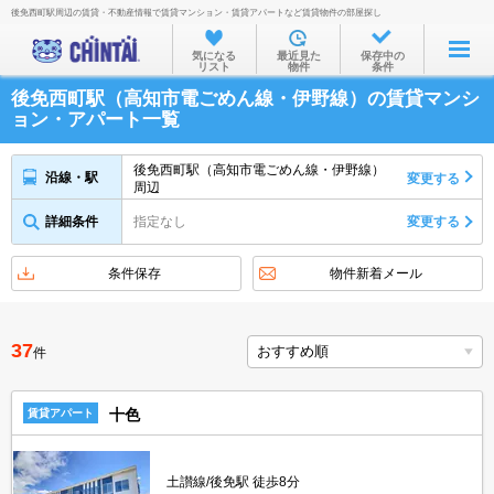
後免西町駅周辺の賃貸・不動産情報で賃貸マンション・賃貸アパートなど賃貸物件の部屋探し
お部屋を探す
気になる
最近見た
保存中の
リスト
物件
条件
沿線・駅から
後免西町駅（高知市電ごめん線・伊野線）の賃貸マンシ
住所から
ョン・アパート一覧
家賃相場から
後免西町駅（高知市電ごめん線・伊野線）
沿線・駅
変更する
周辺
通勤通学時間から
詳細条件
指定なし
変更する
物件特集から
不動産会社から
条件保存
物件新着メール
TOP
37
件
十色
賃貸アパート
土讃線/後免駅 徒歩8分