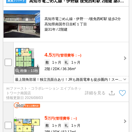
高知市電ごめん線・伊野線 後免西町駅 2階建 築31年
賃貸アパート
高知市電ごめん線・伊野･･･/後免西町駅 徒歩2分
高知県南国市日吉町１丁目
築31年
2階建
4.5
万円
(管理費等：--)
敷
1ヶ月
礼
1ヶ月
2階
2DK
36.36m²
画像：13枚
最上階角部屋！独立洗面台あり！JRも路面電車も徒歩圏内！スーパ
ーも歩いてすぐ！
㈱ファースト・コラボレーション エイブルネッ
詳細を見る
トワーク南国店
情報更新日
2026/08/03
5
万円
(管理費等：--)
敷
1ヶ月
礼
1ヶ月