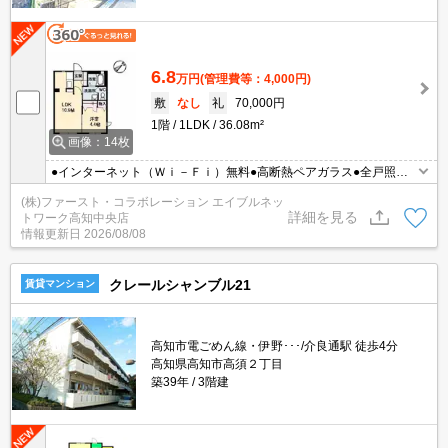
6.8
万円
(管理費等：4,000円)
敷
なし
礼
70,000円
1階
1LDK
36.08m²
画像：14枚
●インターネット（Ｗｉ－Ｆｉ）無料●高断熱ペアガラス●全戸照明
付き●エアコン１台付●駐車場１台分込み♪
(株)ファースト・コラボレーション エイブルネッ
詳細を見る
トワーク高知中央店
情報更新日
2026/08/08
クレールシャンブル21
賃貸マンション
高知市電ごめん線・伊野･･･/介良通駅 徒歩4分
高知県高知市高須２丁目
築39年
3階建