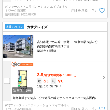
で徒歩３分●エアコン１台付
㈱ファースト・コラボレーション エイブルネッ
詳細を見る
トワーク南国店
情報更新日
2026/08/08
カサグレイズ
賃貸マンション
高知市電ごめん線・伊野･･･/東新木駅 徒歩7分
高知県高知市高須３丁目
築38年
3階建
3.8
万円
(管理費等：3,000円)
敷
なし
礼
なし
1階
1R
37.79m²
画像：19枚
丸亀製麺まで徒歩３分☆市民の味方ナンコクスーパー徒歩圏内♪
(株)ファースト・コラボレーション エイブルネッ
詳細を見る
トワーク高知中央店