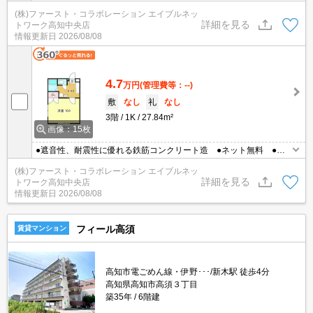
内●ネット無料（Wi-Fi）導入予定
(株)ファースト・コラボレーション エイブルネッ
詳細を見る
トワーク高知中央店
情報更新日
2026/08/08
4.7
万円
(管理費等：--)
敷
なし
礼
なし
3階
1K
27.84m²
画像：15枚
●遮音性、耐震性に優れる鉄筋コンクリート造 ●ネット無料 ●温
水洗浄暖房便座 ●最上階角部屋
(株)ファースト・コラボレーション エイブルネッ
詳細を見る
トワーク高知中央店
情報更新日
2026/08/08
フィール高須
賃貸マンション
高知市電ごめん線・伊野･･･/新木駅 徒歩4分
高知県高知市高須３丁目
築35年
6階建