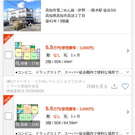
高知市電ごめん線・伊野･･･/新木駅 徒歩3分
高知県高知市高須２丁目
築41年
3階建
5.5
万円
(管理費等：3,000円)
敷
なし
礼
1ヶ月
2階
3DK
44m²
画像：17枚
●コンビニ、ドラッグストア、スーパー徒歩圏内で便利な場所で
す！●縦列区画8000円●収納多めの3DK
(株)ファースト・コラボレーション エイブルネッ
詳細を見る
トワーク高知中央店
情報更新日
2026/08/08
5.5
万円
(管理費等：3,000円)
敷
なし
礼
1ヶ月
3階
3DK
64.59m²
画像：16枚
●コンビニ、ドラッグストア、スーパー徒歩圏内で便利な場所で