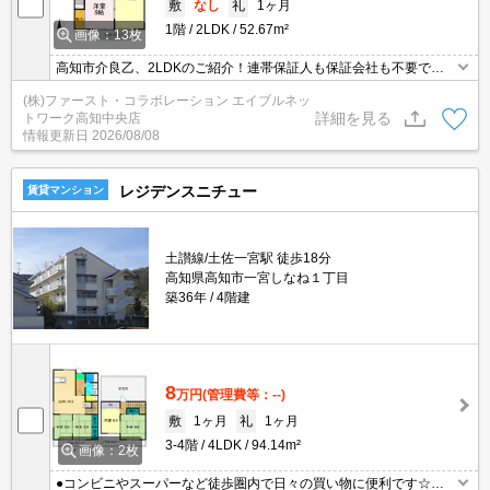
敷
なし
礼
1ヶ月
1階
2LDK
52.67m²
画像：13枚
高知市介良乙、2LDKのご紹介！連帯保証人も保証会社も不要で
す！設備にエアコン１台 、ＴＶインターホン、温水洗浄暖房便座な
(株)ファースト・コラボレーション エイブルネッ
ど！
詳細を見る
トワーク高知中央店
情報更新日
2026/08/08
レジデンスニチュー
賃貸マンション
土讃線/土佐一宮駅 徒歩18分
高知県高知市一宮しなね１丁目
築36年
4階建
8
万円
(管理費等：--)
敷
1ヶ月
礼
1ヶ月
3-4階
4LDK
94.14m²
画像：2枚
●コンビニやスーパーなど徒歩圏内で日々の買い物に便利です☆ ●