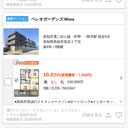
情報更新日
2026/08/08
ベレオガーデンズ Miwa
賃貸マンション
高知市電ごめん線・伊野･･･/新木駅 徒歩5分
高知県高知市高須２丁目
築4年
3階建
10.2
万円
(管理費等：7,500円)
敷
なし
礼
100,000円
3階
2LDK
58.63m²
画像：19枚
●高知市高須のＺＥＨシャーメゾン●オートロック●インターネット
無料●宅配ＢＯＸ●ＩＯＴ対応物件♪
(株)ファースト・コラボレーション エイブルネッ
詳細を見る
トワーク高知中央店
情報更新日
2026/08/08