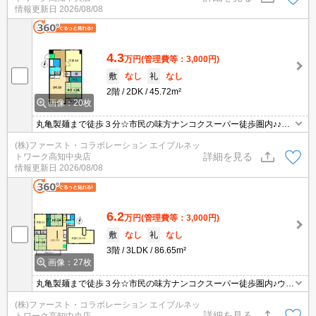
情報更新日
2026/08/08
4.3
万円
(管理費等：3,000円)
敷
なし
礼
なし
2階
2DK
45.72m²
画像：20枚
丸亀製麺まで徒歩３分☆市民の味方ナンコクスーパー徒歩圏内♪♪詳
細はエイブルへ♪
(株)ファースト・コラボレーション エイブルネッ
詳細を見る
トワーク高知中央店
情報更新日
2026/08/08
6.2
万円
(管理費等：3,000円)
敷
なし
礼
なし
3階
3LDK
86.65m²
画像：27枚
丸亀製麺まで徒歩３分☆市民の味方ナンコクスーパー徒歩圏内♪ウォ
シュレット付き♪
(株)ファースト・コラボレーション エイブルネッ
詳細を見る
トワーク高知中央店