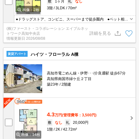
敷
1ヶ月
礼
なし
3階
3LDK
70m²
画像：2枚
●ドラッグストア、コンビニ、スーパーまで徒歩圏内 ●ペット相談
可♪ ●エアコンあり
(株)ファースト・コラボレーション エイブルネッ
詳細を見る
トワーク高知中央店
情報更新日
2026/08/08
ハイツ・フローラル A棟
賃貸アパート
高知市電ごめん線・伊野･･･/介良通駅 徒歩67分
高知県南国市緑ケ丘２丁目
築23年
2階建
4.3
万円
(管理費等：3,500円)
敷
なし
礼
20,000円
1階
2K
42.72m²
画像：14枚