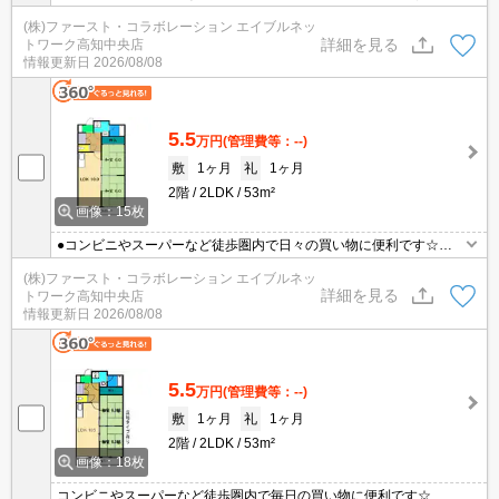
駐車場1台込み ●駐車場2台目あり
(株)ファースト・コラボレーション エイブルネッ
詳細を見る
トワーク高知中央店
情報更新日
2026/08/08
5.5
万円
(管理費等：--)
敷
1ヶ月
礼
1ヶ月
2階
2LDK
53m²
画像：15枚
●コンビニやスーパーなど徒歩圏内で日々の買い物に便利です☆ ●
エアコンあり ●駐車場1台込み
(株)ファースト・コラボレーション エイブルネッ
詳細を見る
トワーク高知中央店
情報更新日
2026/08/08
5.5
万円
(管理費等：--)
敷
1ヶ月
礼
1ヶ月
2階
2LDK
53m²
画像：18枚
コンビニやスーパーなど徒歩圏内で毎日の買い物に便利です☆