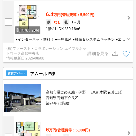
6.4
万円
(管理費等：5,500円)
敷
なし
礼
1ヶ月
1階
1LDK
39.16m²
画像：20枚
●インターネット無料！ ●一坪風呂 ●対面＆システムキッチン ●エア
コンも全室設置済み！
(株)ファースト・コラボレーション エイブルネッ
詳細を見る
トワーク高知中央店
情報更新日
2026/08/08
アムール F棟
賃貸アパート
高知市電ごめん線・伊野･･･/東新木駅 徒歩11分
高知県高知市介良乙
築24年
2階建
6
万円
(管理費等：5,000円)