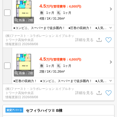
4.5
万円
(管理費等：4,000円)
敷
1ヶ月
礼
1ヶ月
4階
1K
31.26m²
画像：2枚
●コンビニ、スーパーまで徒歩圏内！ ●圧巻の収納力！ ●人気物
件です☆ ●エアコン1台あり
(株)ファースト・コラボレーション エイブルネッ
詳細を見る
トワーク高知中央店
情報更新日
2026/08/08
4.5
万円
(管理費等：4,000円)
敷
1ヶ月
礼
1ヶ月
2階
1K
31.26m²
画像：2枚
●圧巻の収納力！ ●コンビニ、スーパーまで徒歩圏内！ ●人気物
件です☆ ●エアコン付き
(株)ファースト・コラボレーション エイブルネッ
詳細を見る
トワーク高知中央店
情報更新日
2026/08/08
セフィラハイツⅡ B棟
賃貸アパート