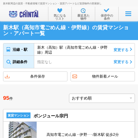
新木駅周辺の賃貸・不動産情報で賃貸マンション・賃貸アパートなど賃貸物件の部屋探し
お部屋を探す
気になる
最近見た
保存中の
リスト
物件
条件
沿線・駅から
新木駅（高知市電ごめん線・伊野線）の賃貸マンショ
住所から
ン・アパート一覧
家賃相場から
新木（高知）駅（高知市電ごめん線・伊野
沿線・駅
変更する
線）周辺
通勤通学時間から
詳細条件
指定なし
変更する
物件特集から
不動産会社から
条件保存
物件新着メール
TOP
95
件
ボンジュール宗円
賃貸マンション
高知市電ごめん線・伊野･･･/新木駅 徒歩2分