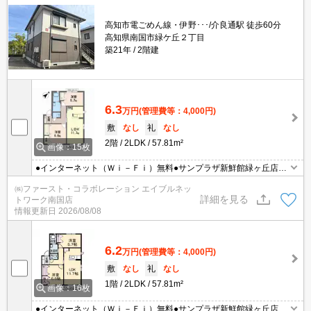
高知市電ごめん線・伊野･･･/介良通駅 徒歩60分
高知県南国市緑ケ丘２丁目
築21年
2階建
6.3
万円
(管理費等：4,000円)
敷
なし
礼
なし
2階
2LDK
57.81m²
画像：15枚
●インターネット（Ｗｉ－Ｆｉ）無料●サンプラザ新鮮館緑ヶ丘店ま
で徒歩３分●エアコン１台付
㈱ファースト・コラボレーション エイブルネッ
詳細を見る
トワーク南国店
情報更新日
2026/08/08
6.2
万円
(管理費等：4,000円)
敷
なし
礼
なし
1階
2LDK
57.81m²
画像：16枚
●インターネット（Ｗｉ－Ｆｉ）無料●サンプラザ新鮮館緑ヶ丘店ま