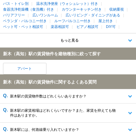
バス・トイレ別
温水洗浄便座（ウォシュレット）付き
食器洗浄乾燥機（食洗機）付き
カウンターキッチン付き
収納重視
バリアフリー
広いワンルーム
広いリビング・ダイニングがある
ベランダ・バルコニー付き
ルーフバルコニー付き
屋上付き
ペット可・ペット相談可
楽器相談可
ピアノ相談可
DIY可
もっと見る
新木（高知）駅の賃貸物件を建物種別に絞って探す
アパート
新木（高知）駅の賃貸物件に関するよくある質問
新木駅の賃貸物件数はどれくらいありますか？
新木駅の家賃相場はどれくらいですか？また、家賃を抑えても物
件はありますか。
新木駅には、何路線乗り入れていますか？