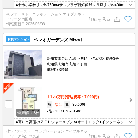
●十市小学校まで約750m●サンプラザ新鮮館緑ヶ丘店まで約400m●
A棟はオール電化対応物件●南向き
㈱ファースト・コラボレーション エイブルネッ
詳細を見る
トワーク南国店
情報更新日
2026/08/08
ベレオガーデンズ MiwaⅡ
賃貸マンション
高知市電ごめん線・伊野･･･/新木駅 徒歩3分
高知県高知市高須２丁目
築3年
3階建
11.6
万円
(管理費等：7,000円)
敷
なし
礼
90,000円
2階
2LDK
69.85m²
画像：2枚
●高知市高須のＺＥＨシャーメゾン♪●オートロック●インターネット
無料●ペット可（小型犬または猫１匹）
(株)ファースト・コラボレーション エイブルネッ
詳細を見る
トワーク高知中央店