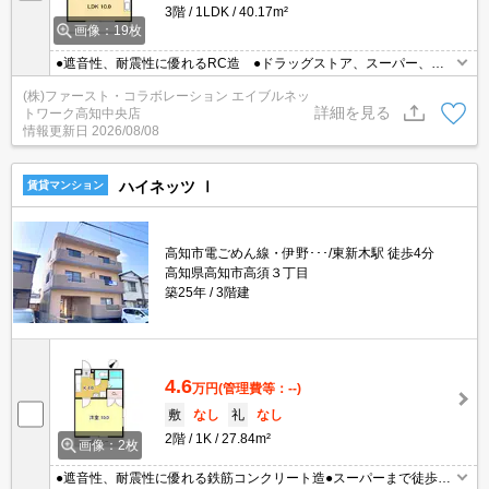
3階
1LDK
40.17m²
画像：19枚
●遮音性、耐震性に優れるRC造 ●ドラッグストア、スーパー、コ
ンビニまで徒歩圏内 ●ネット無料
(株)ファースト・コラボレーション エイブルネッ
詳細を見る
トワーク高知中央店
情報更新日
2026/08/08
ハイネッツ Ⅰ
賃貸マンション
高知市電ごめん線・伊野･･･/東新木駅 徒歩4分
高知県高知市高須３丁目
築25年
3階建
4.6
万円
(管理費等：--)
敷
なし
礼
なし
2階
1K
27.84m²
画像：2枚
●遮音性、耐震性に優れる鉄筋コンクリート造●スーパーまで徒歩圏