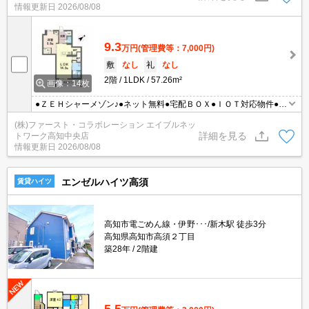
情報更新日
2026/08/08
9.3
万円
(管理費等：7,000円)
敷
なし
礼
なし
2階
1LDK
57.26m²
画像：14枚
●ＺＥＨシャーメゾン♪●ネット無料●宅配ＢＯＸ●ＩＯＴ対応物件●ペ
ット飼育可能（小型犬または猫１匹）
(株)ファースト・コラボレーション エイブルネッ
詳細を見る
トワーク高知中央店
情報更新日
2026/08/08
エンゼルハイツ高須
賃貸ハイツ
高知市電ごめん線・伊野･･･/新木駅 徒歩3分
高知県高知市高須２丁目
築28年
2階建
5.5