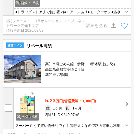
画像：15枚
●ドラッグストアまで徒歩圏内●エアコンあり●モニターホン●温水洗
浄便座●最上階ロフト付●南向き
(株)ファースト・コラボレーション エイブルネッ
詳細を見る
トワーク高知中央店
情報更新日
2026/08/08
リベール高須
賃貸ハイツ
高知市電ごめん線・伊野･･･/新木駅 徒歩5分
高知県高知市高須２丁目
築21年
2階建
5.23
万円
(管理費等：3,300円)
敷
1ヶ月
礼
1ヶ月
2階
1LDK
40.07m²
画像：6枚
スーパー近くで買い物便利です！ 電停近くなので路面電車も利用し
やすい物件です！！