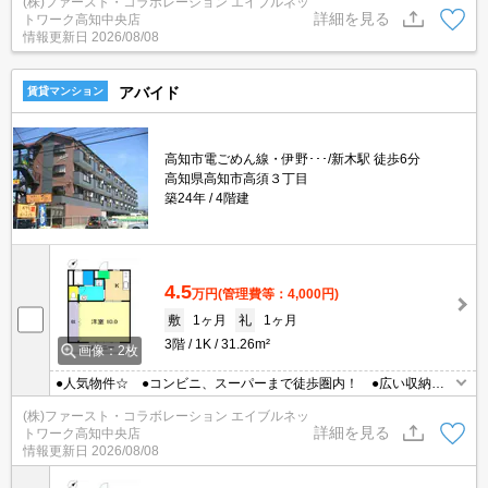
(株)ファースト・コラボレーション エイブルネッ
詳細を見る
トワーク高知中央店
情報更新日
2026/08/08
アバイド
賃貸マンション
高知市電ごめん線・伊野･･･/新木駅 徒歩6分
高知県高知市高須３丁目
築24年
4階建
4.5
万円
(管理費等：4,000円)
敷
1ヶ月
礼
1ヶ月
3階
1K
31.26m²
画像：2枚
●人気物件☆ ●コンビニ、スーパーまで徒歩圏内！ ●広い収納！
●エアコン1台あり
(株)ファースト・コラボレーション エイブルネッ
詳細を見る
トワーク高知中央店
情報更新日
2026/08/08