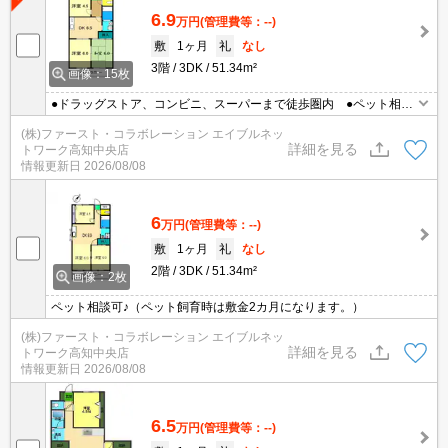
6.9
万円
(管理費等：--)
敷
1ヶ月
礼
なし
3階
3DK
51.34m²
画像：15枚
●ドラッグストア、コンビニ、スーパーまで徒歩圏内 ●ペット相談
可♪ ●エアコンあり
(株)ファースト・コラボレーション エイブルネッ
詳細を見る
トワーク高知中央店
情報更新日
2026/08/08
6
万円
(管理費等：--)
敷
1ヶ月
礼
なし
2階
3DK
51.34m²
画像：2枚
ペット相談可♪（ペット飼育時は敷金2カ月になります。）
(株)ファースト・コラボレーション エイブルネッ
詳細を見る
トワーク高知中央店
情報更新日
2026/08/08
6.5
万円
(管理費等：--)