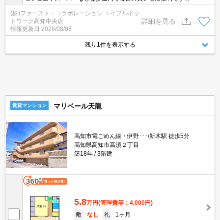
(株)ファースト・コラボレーション エイブルネッ
詳細を見る
トワーク高知中央店
情報更新日
2026/08/08
残り1件を表示する
マリベール天龍
賃貸マンション
高知市電ごめん線・伊野･･･/新木駅 徒歩5分
高知県高知市高須２丁目
築18年
3階建
5.8
万円
(管理費等：4,000円)
敷
なし
礼
1ヶ月