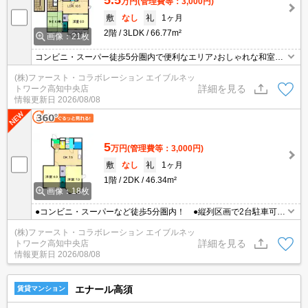
万円
(管理費等：3,000円)
敷
なし
礼
1ヶ月
2階
3LDK
66.77m²
画像：21枚
コンビニ・スーパー徒歩5分圏内で便利なエリア♪おしゃれな和室と
洋室どちらもある3LDK！
(株)ファースト・コラボレーション エイブルネッ
詳細を見る
トワーク高知中央店
情報更新日
2026/08/08
5
万円
(管理費等：3,000円)
敷
なし
礼
1ヶ月
1階
2DK
46.34m²
画像：18枚
●コンビニ・スーパーなど徒歩5分圏内！ ●縦列区画で2台駐車可
能！ ●1階角部屋の2DK！
(株)ファースト・コラボレーション エイブルネッ
詳細を見る
トワーク高知中央店
情報更新日
2026/08/08
エナール高須
賃貸マンション