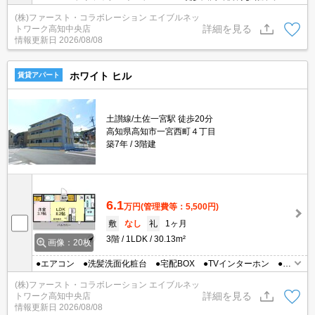
す！ ●最上階 ●縦列駐車8000円
(株)ファースト・コラボレーション エイブルネッ
詳細を見る
トワーク高知中央店
情報更新日
2026/08/08
ホワイト ヒル
賃貸アパート
土讃線/土佐一宮駅 徒歩20分
高知県高知市一宮西町４丁目
築7年
3階建
6.1
万円
(管理費等：5,500円)
敷
なし
礼
1ヶ月
3階
1LDK
30.13m²
画像：20枚
●エアコン ●洗髪洗面化粧台 ●宅配BOX ●TVインターホン ●ネ
ット無料（Wi-Fi利用可）！
(株)ファースト・コラボレーション エイブルネッ
詳細を見る
トワーク高知中央店
情報更新日
2026/08/08