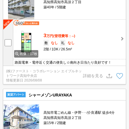
高知県高知市高須２丁目
築40年
5階建
3
万円
(管理費等：--)
敷
なし
礼
なし
2階
1DK
26.5m²
画像：17枚
路面電車・電停近く交通の便良し☆南向き日当たり良好です！
(株)ファースト・コラボレーション エイブルネッ
詳細を見る
トワーク高知中央店
情報更新日
2026/08/08
シャーメゾンURAYAKA
賃貸アパート
高知市電ごめん線・伊野･･･/介良通駅 徒歩4分
高知県高知市高須２丁目
築15年
2階建