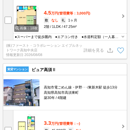
4.5
万円
(管理費等：3,000円)
敷
なし
礼
1ヶ月
2階
1LDK
47.25m²
画像：18枚
●スーパーまで徒歩圏内 ●エアコン付き ●水道料定額（一人暮ら
し3000円、二人暮らし5000円）
(株)ファースト・コラボレーション エイブルネッ
詳細を見る
トワーク高知中央店
情報更新日
2026/08/08
ピュア高須Ⅱ
賃貸マンション
高知市電ごめん線・伊野･･･/東新木駅 徒歩13分
高知県高知市高須東町
築30年
4階建
3.3
万円
(管理費等：--)