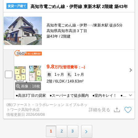
高知市電ごめん線・伊野線 東新木駅 2階建 築43年
賃貸一戸建て
高知市電ごめん線・伊野･･･/東新木駅 徒歩5分
高知県高知市高須３丁目
築43年
2階建
9.8
万円
(管理費等：--)
敷
1ヶ月
礼
1ヶ月
2階
6LDK
149.63m²
画像：18枚
●高須3丁目の貸家 ●スーパーまで徒歩圏内 ●室内キレイ！ ●駐
車場2台込み（縦列）
(株)ファースト・コラボレーション エイブルネッ
詳細を見る
トワーク高知中央店
情報更新日
2026/08/08
1
2
3