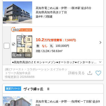
高知市電ごめん線・伊野･･･/新木駅 徒歩5分
高知県高知市高須２丁目
築4年
3階建
10.2
万円
(管理費等：7,500円)
敷
なし
礼
100,000円
3階
2LDK
58.63m²
画像：19枚
●高知市高須のＺＥＨシャーメゾン●オートロック●インターネット
無料●宅配ＢＯＸ●ＩＯＴ対応物件♪
(株)ファースト・コラボレーション エイブルネッ
詳細を見る
トワーク高知中央店
情報更新日
2026/08/06
ヴィラ緑ヶ丘 Ⅱ
賃貸アパート
高知市電ごめん線・伊野･･･/知寄町一丁目駅 徒歩9
0分