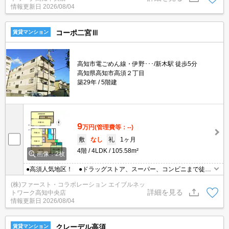
情報更新日
2026/08/04
コーポ二宮Ⅲ
賃貸マンション
高知市電ごめん線・伊野･･･/新木駅 徒歩5分
高知県高知市高須２丁目
築29年
5階建
9
万円
(管理費等：--)
敷
なし
礼
1ヶ月
4階
4LDK
105.58m²
画像：2枚
●高須人気地区！ ●ドラッグストア、スーパー、コンビニまで徒歩
圏内で交通・買い物と大変便利な所♪
(株)ファースト・コラボレーション エイブルネッ
詳細を見る
トワーク高知中央店
情報更新日
2026/08/04
クレーデル高須
賃貸マンション