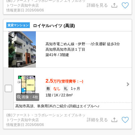
(株)ファースト・コラボレーション エイブルネッ
詳細を見る
トワーク高知中央店
情報更新日
2026/08/06
ロイヤルハイツ (高須)
賃貸マンション
高知市電ごめん線・伊野･･･/介良通駅 徒歩3分
高知県高知市高須１丁目
築41年
3階建
2.5
万円
(管理費等：--)
敷
なし
礼
1ヶ月
1階
1K
22.8m²
画像：4枚
高知市高須、単身用1Kのご紹介♪詳細はエイブルへ♪
(株)ファースト・コラボレーション エイブルネッ
詳細を見る
トワーク高知中央店
情報更新日
2026/08/06